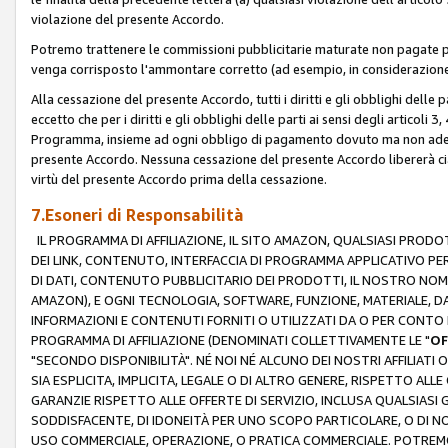
violazione del presente Accordo.
Potremo trattenere le commissioni pubblicitarie maturate non pagate pe
venga corrisposto l'ammontare corretto (ad esempio, in considerazione 
Alla cessazione del presente Accordo, tutti i diritti e gli obblighi delle 
eccetto che per i diritti e gli obblighi delle parti ai sensi degli articoli 
Programma, insieme ad ogni obbligo di pagamento dovuto ma non adempi
presente Accordo. Nessuna cessazione del presente Accordo libererà cia
virtù del presente Accordo prima della cessazione.
7.Esoneri di Responsabilità
IL PROGRAMMA DI AFFILIAZIONE, IL SITO AMAZON, QUALSIASI PRODO
DEI LINK, CONTENUTO, INTERFACCIA DI PROGRAMMA APPLICATIVO PER
DI DATI, CONTENUTO PUBBLICITARIO DEI PRODOTTI, IL NOSTRO NOME 
AMAZON), E OGNI TECNOLOGIA, SOFTWARE, FUNZIONE, MATERIALE, DAT
INFORMAZIONI E CONTENUTI FORNITI O UTILIZZATI DA O PER CONTO N
PROGRAMMA DI AFFILIAZIONE (DENOMINATI COLLETTIVAMENTE LE "
OF
"SECONDO DISPONIBILITÀ". NÉ NOI NÉ ALCUNO DEI NOSTRI AFFILIATI 
SIA ESPLICITA, IMPLICITA, LEGALE O DI ALTRO GENERE, RISPETTO ALLE
GARANZIE RISPETTO ALLE OFFERTE DI SERVIZIO, INCLUSA QUALSIASI G
SODDISFACENTE, DI IDONEITÀ PER UNO SCOPO PARTICOLARE, O DI NO
USO COMMERCIALE, OPERAZIONE, O PRATICA COMMERCIALE. POTREMO 