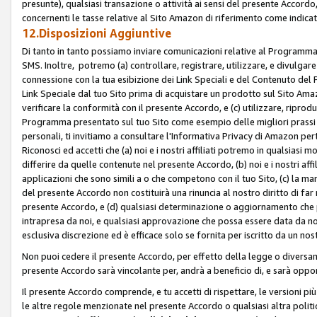
presunte), qualsiasi transazione o attività ai sensi del presente Accordo,
concernenti le tasse relative al Sito Amazon di riferimento come indicato
12.Disposizioni Aggiuntive
Di tanto in tanto possiamo inviare comunicazioni relative al Programma Af
SMS. Inoltre, potremo (a) controllare, registrare, utilizzare, e divulgare
connessione con la tua esibizione dei Link Speciali e del Contenuto del
Link Speciale dal tuo Sito prima di acquistare un prodotto sul Sito Amazo
verificare la conformità con il presente Accordo, e (c) utilizzare, ripro
Programma presentato sul tuo Sito come esempio delle migliori prassi n
personali, ti invitiamo a consultare l'Informativa Privacy di Amazon pert
Riconosci ed accetti che (a) noi e i nostri affiliati potremo in qualsiasi
differire da quelle contenute nel presente Accordo, (b) noi e i nostri af
applicazioni che sono simili a o che competono con il tuo Sito, (c) la 
del presente Accordo non costituirà una rinuncia al nostro diritto di far
presente Accordo, e (d) qualsiasi determinazione o aggiornamento che 
intrapresa da noi, e qualsiasi approvazione che possa essere data da noi
esclusiva discrezione ed è efficace solo se fornita per iscritto da un n
Non puoi cedere il presente Accordo, per effetto della legge o diversame
presente Accordo sarà vincolante per, andrà a beneficio di, e sarà opponib
Il presente Accordo comprende, e tu accetti di rispettare, le versioni più a
le altre regole menzionate nel presente Accordo o qualsiasi altra politic