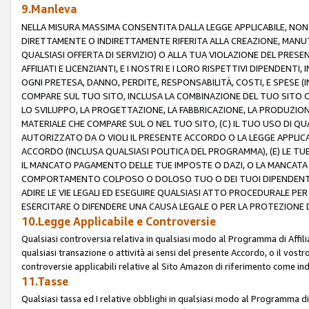
9.Manleva
NELLA MISURA MASSIMA CONSENTITA DALLA LEGGE APPLICABILE, NO
DIRETTAMENTE O INDIRETTAMENTE RIFERITA ALLA CREAZIONE, MANUT
QUALSIASI OFFERTA DI SERVIZIO) O ALLA TUA VIOLAZIONE DEL PRESE
AFFILIATI E LICENZIANTI, E I NOSTRI E I LORO RISPETTIVI DIPENDENT
OGNI PRETESA, DANNO, PERDITE, RESPONSABILITÀ, COSTI, E SPESE (IN
COMPARE SUL TUO SITO, INCLUSA LA COMBINAZIONE DEL TUO SITO O D
LO SVILUPPO, LA PROGETTAZIONE, LA FABBRICAZIONE, LA PRODUZIONE
MATERIALE CHE COMPARE SUL O NEL TUO SITO, (C) IL TUO USO DI QUA
AUTORIZZATO DA O VIOLI IL PRESENTE ACCORDO O LA LEGGE APPLICA
ACCORDO (INCLUSA QUALSIASI POLITICA DEL PROGRAMMA), (E) LE TU
IL MANCATO PAGAMENTO DELLE TUE IMPOSTE O DAZI, O LA MANCATA O
COMPORTAMENTO COLPOSO O DOLOSO TUO O DEI TUOI DIPENDENTI
ADIRE LE VIE LEGALI ED ESEGUIRE QUALSIASI ATTO PROCEDURALE PE
ESERCITARE O DIFENDERE UNA CAUSA LEGALE O PER LA PROTEZIONE DEI
10.Legge Applicabile e Controversie
Qualsiasi controversia relativa in qualsiasi modo al Programma di Affil
qualsiasi transazione o attività ai sensi del presente Accordo, o il vostro
controversie applicabili relative al Sito Amazon di riferimento come indi
11.Tasse
Qualsiasi tassa ed I relative obblighi in qualsiasi modo al Programma di