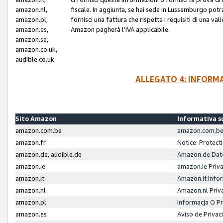
amazon.nl,
fiscale. In aggiunta, se hai sede in Lussemburgo potr
amazon.pl,
fornisci una fattura che rispetta i requisiti di una va
amazon.es,
Amazon pagherà l'IVA applicabile.
amazon.se,
amazon.co.uk,
audible.co.uk
ALLEGATO 4: INFORM
Sito Amazon
Informativa su
amazon.com.be
amazon.com.be 
amazon.fr
Notice: Protect
amazon.de, audible.de
Amazon.de Dat
amazon.ie
amazon.ie Priv
amazon.it
Amazon.it Infor
amazon.nl
Amazon.nl Priv
amazon.pl
Informacja O P
amazon.es
Aviso de Priva