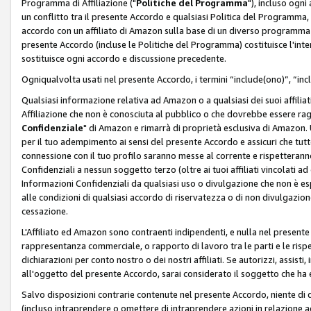
Programma di Affiliazione ("
Politiche del Programma
"), incluso ogn
un conflitto tra il presente Accordo e qualsiasi Politica del Programma, 
accordo con un affiliato di Amazon sulla base di un diverso programma d
presente Accordo (incluse le Politiche del Programma) costituisce l'int
sostituisce ogni accordo e discussione precedente.
Ogniqualvolta usati nel presente Accordo, i termini “include(ono)”, “inc
Qualsiasi informazione relativa ad Amazon o a qualsiasi dei suoi affilia
Affiliazione che non è conosciuta al pubblico o che dovrebbe essere ra
Confidenziale
" di Amazon e rimarrà di proprietà esclusiva di Amazon. 
per il tuo adempimento ai sensi del presente Accordo e assicuri che tutt
connessione con il tuo profilo saranno messe al corrente e rispetterann
Confidenziali a nessun soggetto terzo (oltre ai tuoi affiliati vincolati a
Informazioni Confidenziali da qualsiasi uso o divulgazione che non è e
alle condizioni di qualsiasi accordo di riservatezza o di non divulgazione 
cessazione.
L'Affiliato ed Amazon sono contraenti indipendenti, e nulla nel presente
rappresentanza commerciale, o rapporto di lavoro tra le parti e le rispe
dichiarazioni per conto nostro o dei nostri affiliati. Se autorizzi, assisti,
all'oggetto del presente Accordo, sarai considerato il soggetto che ha 
Salvo disposizioni contrarie contenute nel presente Accordo, niente di q
(incluso intraprendere o omettere di intraprendere azioni in relazione a