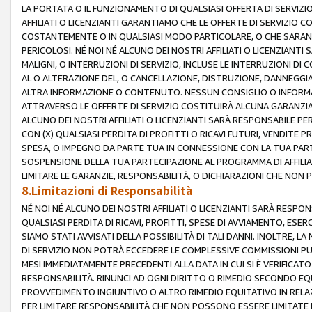
LA PORTATA O IL FUNZIONAMENTO DI QUALSIASI OFFERTA DI SERVIZIO
AFFILIATI O LICENZIANTI GARANTIAMO CHE LE OFFERTE DI SERVIZI
COSTANTEMENTE O IN QUALSIASI MODO PARTICOLARE, O CHE SARANN
PERICOLOSI. NÉ NOI NÉ ALCUNO DEI NOSTRI AFFILIATI O LICENZIANTI
MALIGNI, O INTERRUZIONI DI SERVIZIO, INCLUSE LE INTERRUZIONI D
AL O ALTERAZIONE DEL, O CANCELLAZIONE, DISTRUZIONE, DANNEGGIA
ALTRA INFORMAZIONE O CONTENUTO. NESSUN CONSIGLIO O INFORMAZ
ATTRAVERSO LE OFFERTE DI SERVIZIO COSTITUIRÀ ALCUNA GARANZI
ALCUNO DEI NOSTRI AFFILIATI O LICENZIANTI SARÀ RESPONSABILE P
CON (X) QUALSIASI PERDITA DI PROFITTI O RICAVI FUTURI, VENDITE P
SPESA, O IMPEGNO DA PARTE TUA IN CONNESSIONE CON LA TUA PARTE
SOSPENSIONE DELLA TUA PARTECIPAZIONE AL PROGRAMMA DI AFFILIA
LIMITARE LE GARANZIE, RESPONSABILITÀ, O DICHIARAZIONI CHE NON 
8.Limitazioni di Responsabilità
NÉ NOI NÉ ALCUNO DEI NOSTRI AFFILIATI O LICENZIANTI SARÀ RESPONS
QUALSIASI PERDITA DI RICAVI, PROFITTI, SPESE DI AVVIAMENTO, ESE
SIAMO STATI AVVISATI DELLA POSSIBILITÀ DI TALI DANNI. INOLTRE,
DI SERVIZIO NON POTRÀ ECCEDERE LE COMPLESSIVE COMMISSIONI PU
MESI IMMEDIATAMENTE PRECEDENTI ALLA DATA IN CUI SI È VERIFICAT
RESPONSABILITÀ. RINUNCI AD OGNI DIRITTO O RIMEDIO SECONDO EQUI
PROVVEDIMENTO INGIUNTIVO O ALTRO RIMEDIO EQUITATIVO IN RELA
PER LIMITARE RESPONSABILITÀ CHE NON POSSONO ESSERE LIMITATE I