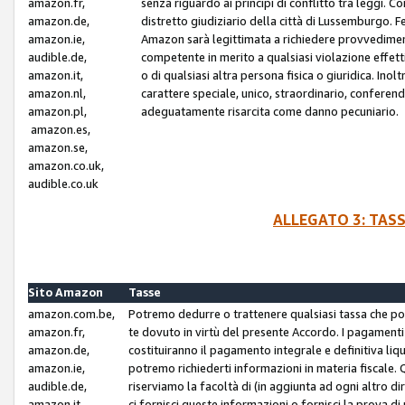
amazon.fr,
senza riguardo ai principi di conflitto tra leggi. C
amazon.de,
distretto giudiziario della città di Lussemburgo. 
amazon.ie,
Amazon sarà legittimata a richiedere provvedimenti 
audible.de,
competente in merito a qualsiasi violazione effettiv
amazon.it,
o di qualsiasi altra persona fisica o giuridica. Ino
amazon.nl,
carattere speciale, unico, straordinario, conferen
amazon.pl,
adeguatamente risarcita come danno pecuniario.
amazon.es,
amazon.se,
amazon.co.uk,
audible.co.uk
ALLEGATO 3: TAS
Sito Amazon
Tasse
amazon.com.be,
Potremo dedurre o trattenere qualsiasi tassa che p
amazon.fr,
te dovuto in virtù del presente Accordo. I pagamenti c
amazon.de,
costituiranno il pagamento integrale e definitiva liq
amazon.ie,
potremo richiederti informazioni in materia fiscale. Qu
audible.de,
riserviamo la facoltà di (in aggiunta ad ogni altro di
amazon.it,
ci fornisci queste informazioni o fornisci la prova 