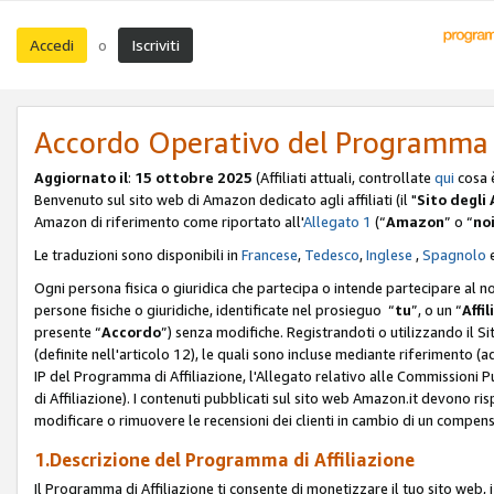
Accedi
Iscriviti
o
Accordo Operativo del Programma d
Aggiornato il
:
15 ottobre 2025
(Affiliati attuali, controllate
qui
cosa 
Benvenuto sul sito web di Amazon dedicato agli affiliati (il "
Sito degli A
Amazon di riferimento come riportato all'
Allegato 1
(“
Amazon
” o “
no
Le traduzioni sono disponibili in
Francese
,
Tedesco
,
Inglese
,
Spagnolo
Ogni persona fisica o giuridica che partecipa o intende partecipare al n
persone fisiche o giuridiche, identificate nel prosieguo “
tu
”, o un “
Affil
presente “
Accordo
”) senza modifiche. Registrandoti o utilizzando il Sito
(definite nell'articolo 12), le quali sono incluse mediante riferimento (a
IP del Programma di Affiliazione, l'Allegato relativo alle Commissioni 
di Affiliazione). I contenuti pubblicati sul sito web Amazon.it devono ris
modificare o rimuovere le recensioni dei clienti in cambio di un compens
1.Descrizione del Programma di Affiliazione
Il Programma di Affiliazione ti consente di monetizzare il tuo sito web, 