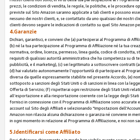
prezzi, le condizioni di vendita, le regole, le politiche, e le procedure ope
previste sul Sito Amazon saranno applicate a tali clienti e possono ess
nessuno dei nostri clienti, e, se contattato da uno qualsiasi dei nostri cl
clienti devono seguire le indicazioni di contatto su quel Sito Amazon per
4.Garanzie
Dichiari, garantisci, e convieni che (a) parteciperai al Programma di Affil
(b) né la tua partecipazione al Programma di Affiliazione né la tua crea
normativa, ordine, licenza, permesso, linea guida, codice di condotta, 
requisiti di qualsiasi autorità amministrativa che ha competenza su di te
pubblicità, e il marketing), (c) sei legittimato a sottoscrivere contratti
(d) hai valutato autonomamente l'opportunità di partecipare al Programm
diversa da quelle espressamente stabilite nel presente Accordo, (e) non 
sottoposto a sanzioni degli Stati Uniti o di sanzioni in linea con la legge
Offerta di Servizio; (f) rispetterai ogni restrizione degli Stati Uniti rel
all’esportazione e alla riesportazione coerente con la legge degli Stati U
fornisci in connessione con il Programma di Affiliazione sono accurate
account sul Sito degli Affiliati e selezionando "Impostazioni dell'Accoun
Amazon non rilascia alcuna dichiarazione o garanzia né conviene in merit
in ogni momento in relazione al Programma di Affiliazione, e noi non sa
5.Identificarsi come Affiliato
Devi dichiarare chiaramente e in modo ben visibile quanto segue, o ril