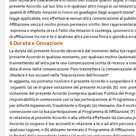
presente Accordo, sul tuo Sito o in qualsiasi altro luogo in cui Amazon
qualità di Affiliato Amazon io ricevo un guadagno dagli acquisti idonei"
legge applicabile, non effettuerai nessun’altra comunicazione al pubbl
Affiliazione senza il nostro previo permesso scritto. Non rappresenterai 
espressa o implicita circa il fatto che Amazon ti sostenga, sponsorizzi
di affiliazione tra noi e te o qualsiasi altra persona fisica o giuridica
6.Durata e Cessazione
La durata del presente Accordo decorrerà dal momento della tua registraz
presente Accordo in qualsiasi momento, per qualsiasi motivo (automaticam
trasmettendo all'altra parte una comunicazione scritta di recesso a cond
data di invio della comunicazione. Puoi trasmettere la comunicazione di
chiudere il tuo account nelle "Impostazioni dell'Account".
In aggiunta, noi potremo risolvere il presente Accordo o sospendere il
seguenti: (a) sei in grave violazione del presente Accordo; (b) non poni
violazione del presente Accordo (compresa qualsiasi Politica del Program
responsabilità in connessione con la tua partecipazione al Programma di 
per attività ingannevoli, fraudolente o illegali; (e) riteniamo che il n
connessione con la tua partecipazione al Programma di Affiliazione; (f)
in relazione al presente Accordo o alle attività effettuate da ciascuna
Accordo (o sospeso il tuo account) in relazione a te o ad altre persone c
qualsiasi ragione, o (h) abbiamo terminato il Programma di Affiliazione
le finalità della precedente lettera (a) qualsiasi violazione dell'artic