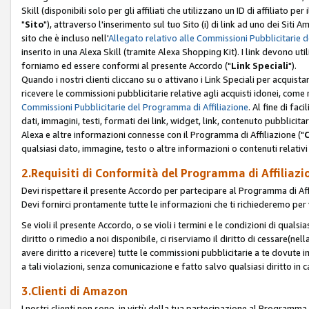
Skill (disponibili solo per gli affiliati che utilizzano un ID di affiliato
"
Sito
"), attraverso l'inserimento sul tuo Sito (i) di link ad uno dei Siti A
sito che è incluso nell'
Allegato relativo alle Commissioni Pubblicitarie 
inserito in una Alexa Skill (tramite Alexa Shopping Kit). I link devono u
forniamo ed essere conformi al presente Accordo ("
Link Speciali
").
Quando i nostri clienti cliccano su o attivano i Link Speciali per acquis
ricevere le commissioni pubblicitarie relative agli acquisti idonei, come 
Commissioni Pubblicitarie del Programma di Affiliazione
. Al fine di fa
dati, immagini, testi, formati dei link, widget, link, contenuto pubblicita
Alexa e altre informazioni connesse con il Programma di Affiliazione ("
qualsiasi dato, immagine, testo o altre informazioni o contenuti relativi 
2.Requisiti di Conformità del Programma di Affiliazi
Devi rispettare il presente Accordo per partecipare al Programma di Affi
Devi fornirci prontamente tutte le informazioni che ti richiederemo per 
Se violi il presente Accordo, o se violi i termini e le condizioni di quals
diritto o rimedio a noi disponibile, ci riserviamo il diritto di cessare(n
avere diritto a ricevere) tutte le commissioni pubblicitarie a te dovute
a tali violazioni, senza comunicazione e fatto salvo qualsiasi diritto in
3.Clienti di Amazon
I nostri clienti non sono, in virtù della tua partecipazione al Programma d