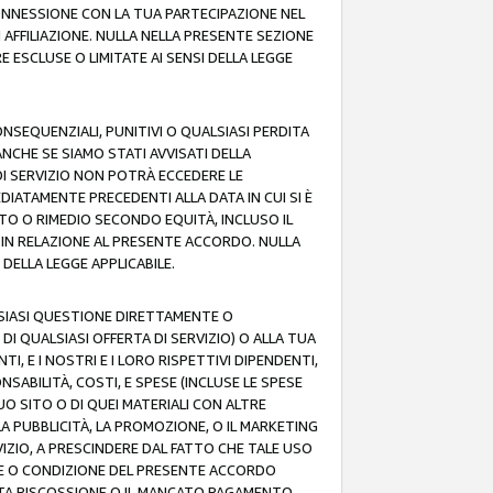
 CONNESSIONE CON LA TUA PARTECIPAZIONE NEL
AFFILIAZIONE. NULLA NELLA PRESENTE SEZIONE
 ESCLUSE O LIMITATE AI SENSI DELLA LEGGE
CONSEQUENZIALI, PUNITIVI O QUALSIASI PERDITA
ANCHE SE SIAMO STATI AVVISATI DELLA
DI SERVIZIO NON POTRÀ ECCEDERE LE
DIATAMENTE PRECEDENTI ALLA DATA IN CUI SI È
TTO O RIMEDIO SECONDO EQUITÀ, INCLUSO IL
O IN RELAZIONE AL PRESENTE ACCORDO. NULLA
DELLA LEGGE APPLICABILE.
LSIASI QUESTIONE DIRETTAMENTE O
I QUALSIASI OFFERTA DI SERVIZIO) O ALLA TUA
TI, E I NOSTRI E I LORO RISPETTIVI DIPENDENTI,
SABILITÀ, COSTI, E SPESE (INCLUSE LE SPESE
UO SITO O DI QUEI MATERIALI CON ALTRE
LA PUBBLICITÀ, LA PROMOZIONE, O IL MARKETING
VIZIO, A PRESCINDERE DAL FATTO CHE TALE USO
MINE O CONDIZIONE DEL PRESENTE ACCORDO
NCATA RISCOSSIONE O IL MANCATO PAGAMENTO