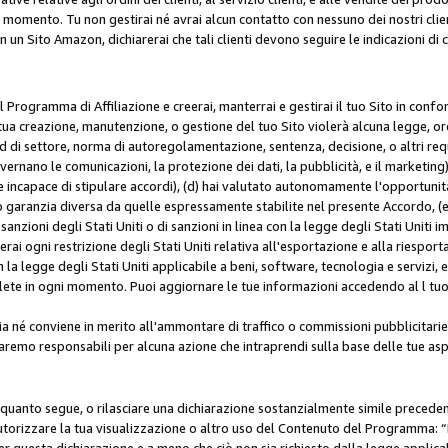
i momento. Tu non gestirai né avrai alcun contatto con nessuno dei nostri clien
con un Sito Amazon, dichiarerai che tali clienti devono seguire le indicazioni 
 al Programma di Affiliazione e creerai, manterrai e gestirai il tuo Sito in conf
tua creazione, manutenzione, o gestione del tuo Sito violerà alcuna legge, ord
 di settore, norma di autoregolamentazione, sentenza, decisione, o altri requi
ernano le comunicazioni, la protezione dei dati, la pubblicità, e il marketing),
 incapace di stipulare accordi), (d) hai valutato autonomamente l'opportunit
 o garanzia diversa da quelle espressamente stabilite nel presente Accordo, (
sanzioni degli Stati Uniti o di sanzioni in linea con la legge degli Stati Uniti i
terai ogni restrizione degli Stati Uniti relativa all'esportazione e alla riespor
la legge degli Stati Uniti applicabile a beni, software, tecnologia e servizi, 
ete in ogni momento. Puoi aggiornare le tue informazioni accedendo al l tuo a
a né conviene in merito all'ammontare di traffico o commissioni pubblicitarie
saremo responsabili per alcuna azione che intraprendi sulla base delle tue asp
e quanto segue, o rilasciare una dichiarazione sostanzialmente simile preced
utorizzare la tua visualizzazione o altro uso del Contenuto del Programma: “I
r questa dichiarazione e a meno che ciò non sia richiesto dalla legge applica