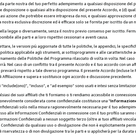
a da parte nostra del tuo perfetto adempimento a qualsiasi disposizione del p
ale disposizione o qualsiasi altra disposizione del presente Accordo, e (d) q
asi azione che potrebbe essere intrapresa da noi, e qualsiasi approvazione ch
 nostra esclusiva discrezione ed è efficace solo se fornita per iscritto da un
ella legge o diversamente, senza il nostro previo consenso per iscritto. Ferm
onibile alle parti e ai loro rispettivi cessionari e aventi causa.
are, le versioni più aggiornate di tutte le politiche, le appendici, le specifiche
olitica applicabile agli strumenti, ai sottoprogrammi e alle caratteristiche a
rnamento delle Politiche del Programma rilasciato di volta in volta. Nel caso d
à. Nel caso di un conflitto tra il presente Accordo e il tuo accordo con un af
prevarrà rispetto a tale diverso programma. Il presente Accordo (incluse le P
 Affiliazione e supera e sostituisce ogni accordo e discussione precedente.
 “include(ono)”, “incluso”, e “ad esempio” sono usati e intesi senza limitazio
iasi dei suoi affiliati che ti forniamo o ti rendiamo accessibile in connession
ionevolmente considerata come confidenziale costituisce una "
Informazione
onfidenziali solo nella misura ragionevolmente necessaria per il tuo adempime
esso alle Informazioni Confidenziali in connessione con il tuo profilo saranno
rmazioni Confidenziali a nessun soggetto terzo (oltre ai tuoi affiliati vincolat
 Confidenziali da qualsiasi uso o divulgazione che non è esplicitamente perm
i riservatezza o di non divulgazione tra le parti e si applicherà per la durata d