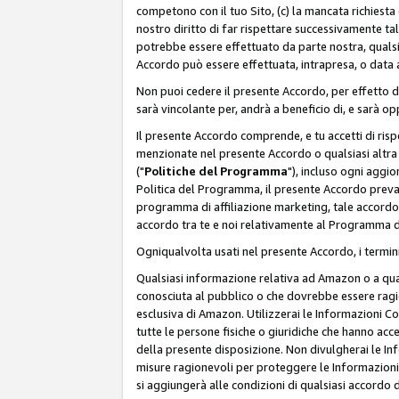
competono con il tuo Sito, (c) la mancata richiest
nostro diritto di far rispettare successivamente t
potrebbe essere effettuato da parte nostra, qualsi
Accordo può essere effettuata, intrapresa, o data a
Non puoi cedere il presente Accordo, per effetto d
sarà vincolante per, andrà a beneficio di, e sarà opp
Il presente Accordo comprende, e tu accetti di rispett
menzionate nel presente Accordo o qualsiasi altra p
("
Politiche del Programma
"), incluso ogni aggio
Politica del Programma, il presente Accordo prevarr
programma di affiliazione marketing, tale accordo 
accordo tra te e noi relativamente al Programma di
Ogniqualvolta usati nel presente Accordo, i termini
Qualsiasi informazione relativa ad Amazon o a quals
conosciuta al pubblico o che dovrebbe essere rag
esclusiva di Amazon. Utilizzerai le Informazioni C
tutte le persone fisiche o giuridiche che hanno acc
della presente disposizione. Non divulgherai le Info
misure ragionevoli per proteggere le Informazioni
si aggiungerà alle condizioni di qualsiasi accordo d