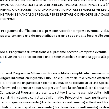
ERVANZA DEGLI OBBLIGHI O DOVERI DI REGISTRAZIONE DELLE IMPOSTE, 
OTREMMO O UN SOGGETTO DA NOI NOMINATO POTREBBE ADIRE LE VIE LEGA
HE TRAMITE MANDATO SPECIALE, PER ESERCITARE O DIFENDERE UNA CAUSA 
E SEZIONE.
al Programma di Affiliazione o al presente Accordo (comprese eventuali violazi
apporto con noi o uno dei nostri affiliati saranno soggetti alle leggi e alle co
 modo al Programma di Affiliazione o al presente Accordo (comprese eventuali v
 o il vostro rapporto con noi o uno dei nostri affiliati saranno soggetti alle p
3
.
lative al Programma Affiliazione, tra cui, a titolo esemplificativo ma non esau
ivulgare informazioni riguardo il tuo Sito e gli utenti del tuo Sito che ottenia
, il fatto che un particolare cliente di Amazon ha cliccato su un Link Specia
(craw), ed ispezionare il tuo Sito per verificare la conformità con il presente 
Contenuto del Programma presentato sul tuo Sito come esempio delle migliori 
onali, ti invitiamo a consultare l'Informativa Privacy di Amazon pertinente ri
i potremo in qualsiasi momento (direttamente o indirettamente) sollecitare il tr
ffiliati potremo in qualsiasi momento (direttamente o indirettamente) gestire s