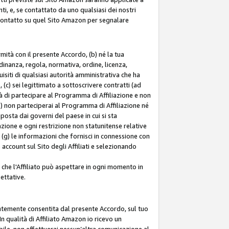
ti, e, se contattato da uno qualsiasi dei nostri
di contatto su quel Sito Amazon per segnalare
ormità con il presente Accordo, (b) né la tua
inanza, regola, normativa, ordine, licenza,
siti di qualsiasi autorità amministrativa che ha
 (c) sei legittimato a sottoscrivere contratti (ad
à di partecipare al Programma di Affiliazione e non
e) non parteciperai al Programma di Affiliazione né
mposta dai governi del paese in cui si sta
tazione e ogni restrizione non statunitense relative
e (g) le informazioni che fornisci in connessione con
ccount sul Sito degli Affiliati e selezionando
 che l'Affiliato può aspettare in ogni momento in
ettative.
entemente consentita dal presente Accordo, sul tuo
n qualità di Affiliato Amazon io ricevo un
bile, non effettuerai nessun’altra comunicazione al