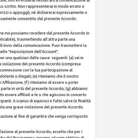
so scritto. Non rappresenterai in modo errato o
sorizzi o appoggi), né dichiarerai espressamente o
pressamente consentito dal presente Accordo.
 che noi possiamo recedere dal presente Accordo in
licabile), trasmettendo all'altra parte una
di invio della comunicazione. Puoi trasmettere la
nelle "Impostazioni dell'Account".
 una qualsiasi delle cause seguenti: (a) sei in
tra violazione del presente Accordo (compresa
n connessione con la tua partecipazione al
olente o illegali; (e) riteniamo che il nostro
ffiliazione; (f) riteniamo di essere o poter
a parte in virtù del presente Accordo; (g) abbiamo
 essere affiliati a te o che agiscono in concerto
anti. A scanso di equivoci e fatte salve le finalità
rata una grave violazione del presente Accordo.
zione al fine di garantire che venga corrisposto
 relazione al presente Accordo, eccetto che per i
olitiche del Programma, insieme ad ogni obbligo di