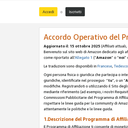
Accedi
Iscriviti
o
Accordo Operativo del P
Aggiornato il
:
15 ottobre 2025
(Affiliati attuali
Benvenuto sul sito web di Amazon dedicato agli affil
come riportato all'
Allegato 1
(“
Amazon
” o “
noi
” 
Le traduzioni sono disponibili in
Francese
,
Tedesco
Ogni persona fisica o giuridica che partecipa o int
giuridiche, identificate nel prosieguo “
tu
”, o un “
A
modifiche. Registrandoti o utilizzando il Sito degli 
mediante riferimento (ad esempio, i nostri Requisit
Commissioni Pubblicitarie del Programma di Affilia
rispettare le linee guida per la community di Amazo
attentamente le politiche e le linee guida.
1.Descrizione del Programma di Affil
Il Programma di Affiliazione ti consente di monetizz