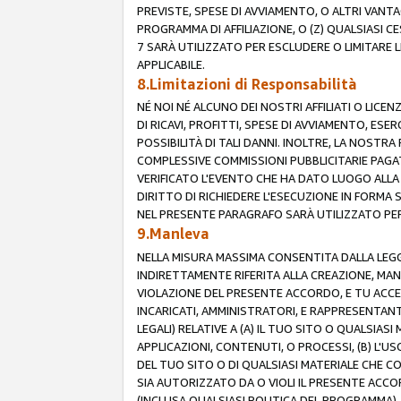
PREVISTE, SPESE DI AVVIAMENTO, O ALTRI VANT
PROGRAMMA DI AFFILIAZIONE, O (Z) QUALSIASI 
7 SARÀ UTILIZZATO PER ESCLUDERE O LIMITARE 
APPLICABILE.
8.Limitazioni di Responsabilità
NÉ NOI NÉ ALCUNO DEI NOSTRI AFFILIATI O LICEN
DI RICAVI, PROFITTI, SPESE DI AVVIAMENTO, ESE
POSSIBILITÀ DI TALI DANNI. INOLTRE, LA NOST
COMPLESSIVE COMMISSIONI PUBBLICITARIE PAGAT
VERIFICATO L'EVENTO CHE HA DATO LUOGO ALLA 
DIRITTO DI RICHIEDERE L'ESECUZIONE IN FORMA
NEL PRESENTE PARAGRAFO SARÀ UTILIZZATO PER 
9.Manleva
NELLA MISURA MASSIMA CONSENTITA DALLA LEGG
INDIRETTAMENTE RIFERITA ALLA CREAZIONE, MAN
VIOLAZIONE DEL PRESENTE ACCORDO, E TU ACCETTI 
INCARICATI, AMMINISTRATORI, E RAPPRESENTANTI
LEGALI) RELATIVE A (A) IL TUO SITO O QUALSIA
APPLICAZIONI, CONTENUTI, O PROCESSI, (B) L'U
DEL TUO SITO O DI QUALSIASI MATERIALE CHE CO
SIA AUTORIZZATO DA O VIOLI IL PRESENTE ACCO
(INCLUSA QUALSIASI POLITICA DEL PROGRAMMA),