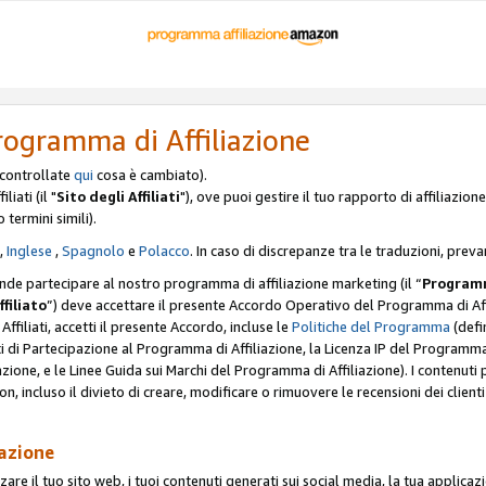
rogramma di Affiliazione
, controllate
qui
cosa è cambiato).
iati (il "
Sito degli Affiliati
"), ove puoi gestire il tuo rapporto di affiliazi
o termini simili).
,
Inglese
,
Spagnolo
e
Polacco
. In caso di discrepanze tra le traduzioni, preva
ende partecipare al nostro programma di affiliazione marketing (il “
Programm
ffiliato
”) deve accettare il presente Accordo Operativo del Programma di Affi
Affiliati, accetti il presente Accordo, incluse le
Politiche del Programma
(defin
i di Partecipazione al Programma di Affiliazione, la Licenza IP del Programma d
zione, e le Linee Guida sui Marchi del Programma di Affiliazione). I contenuti
n, incluso il divieto di creare, modificare o rimuovere le recensioni dei clien
iazione
are il tuo sito web, i tuoi contenuti generati sui social media, la tua applicaz