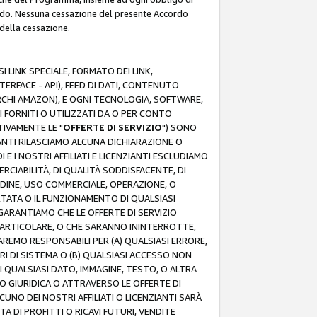
rdo. Nessuna cessazione del presente Accordo
 della cessazione.
 LINK SPECIALE, FORMATO DEI LINK,
RFACE - API), FEED DI DATI, CONTENUTO
ARCHI AMAZON), E OGNI TECNOLOGIA, SOFTWARE,
I FORNITI O UTILIZZATI DA O PER CONTO
TIVAMENTE LE "
OFFERTE DI SERVIZIO
") SONO
ZIANTI RILASCIAMO ALCUNA DICHIARAZIONE O
I E I NOSTRI AFFILIATI E LICENZIANTI ESCLUDIAMO
RCIABILITÀ, DI QUALITÀ SODDISFACENTE, DI
UDINE, USO COMMERCIALE, OPERAZIONE, O
RTATA O IL FUNZIONAMENTO DI QUALSIASI
I GARANTIAMO CHE LE OFFERTE DI SERVIZIO
ARTICOLARE, O CHE SARANNO ININTERROTTE,
SAREMO RESPONSABILI PER (A) QUALSIASI ERRORE,
ORI DI SISTEMA O (B) QUALSIASI ACCESSO NON
 QUALSIASI DATO, IMMAGINE, TESTO, O ALTRA
 GIURIDICA O ATTRAVERSO LE OFFERTE DI
NO DEI NOSTRI AFFILIATI O LICENZIANTI SARÀ
 DI PROFITTI O RICAVI FUTURI, VENDITE