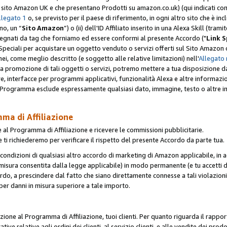
er il sito Amazon UK e che presentano Prodotti su amazon.co.uk) (qui indicati com
llegato 1
o, se previsto per il paese di riferimento, in ogni altro sito che è incl
no, un “
Sito Amazon
”) o (ii) dell'ID Affiliato inserito in una Alexa Skill (tra
segnati da tag che forniamo ed essere conformi al presente Accordo ("
Link S
k Speciali per acquistare un oggetto venduto o servizi offerti sul Sito Amazon o
nei, come meglio descritto (e soggetto alle relative limitazioni) nell'
Allegato 
a tua promozione di tali oggetti o servizi, potremo mettere a tua disposizione dat
are, interfacce per programmi applicativi, funzionalità Alexa e altre informaz
l Programma esclude espressamente qualsiasi dato, immagine, testo o altre inf
mma di Affiliazione
 al Programma di Affiliazione e ricevere le commissioni pubblicitarie.
 ti richiederemo per verificare il rispetto del presente Accordo da parte tua.
le condizioni di qualsiasi altro accordo di marketing di Amazon applicabile, in a
la misura consentita dalla legge applicabile) in modo permanente (e tu accetti d
ordo, a prescindere dal fatto che siano direttamente connesse a tali violazion
per danni in misura superiore a tale importo.
pazione al Programma di Affiliazione, tuoi clienti. Per quanto riguarda il rappor
ative relative agli ordini dei clienti, al servizio clienti, e alle vendite dei p