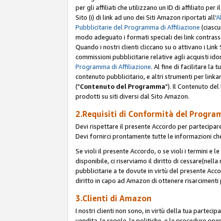
per gli affiliati che utilizzano un ID di affiliato p
Sito (i) di link ad uno dei Siti Amazon riportati all'
A
Pubblicitarie del Programma di Affiliazione
(ciascu
modo adeguato i formati speciali dei link contras
Quando i nostri clienti cliccano su o attivano i Lin
commissioni pubblicitarie relative agli acquisti ido
Programma di Affiliazione
. Al fine di facilitare l
contenuto pubblicitario, e altri strumenti per link
("
Contenuto del Programma
"). Il Contenuto de
prodotti su siti diversi dal Sito Amazon.
2.Requisiti di Conformità del Progra
Devi rispettare il presente Accordo per partecipare
Devi fornirci prontamente tutte le informazioni che
Se violi il presente Accordo, o se violi i termini e 
disponibile, ci riserviamo il diritto di cessare(nel
pubblicitarie a te dovute in virtù del presente Acc
diritto in capo ad Amazon di ottenere risarcimenti 
3.Clienti di Amazon
I nostri clienti non sono, in virtù della tua parteci
vendita, le regole, le politiche, e le procedure oper