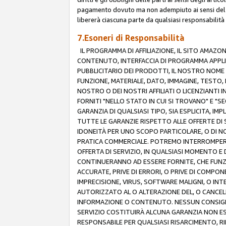
pagamento dovuto ma non adempiuto ai sensi del p
libererà ciascuna parte da qualsiasi responsabilità
7.Esoneri di Responsabilità
IL PROGRAMMA DI AFFILIAZIONE, IL SITO AMAZO
CONTENUTO, INTERFACCIA DI PROGRAMMA APPLIC
PUBBLICITARIO DEI PRODOTTI, IL NOSTRO NOME A
FUNZIONE, MATERIALE, DATO, IMMAGINE, TESTO, 
NOSTRO O DEI NOSTRI AFFILIATI O LICENZIANTI
FORNITI "NELLO STATO IN CUI SI TROVANO" E "S
GARANZIA DI QUALSIASI TIPO, SIA ESPLICITA, IMP
TUTTE LE GARANZIE RISPETTO ALLE OFFERTE DI S
IDONEITÀ PER UNO SCOPO PARTICOLARE, O DI NO
PRATICA COMMERCIALE. POTREMO INTERROMPERE O
OFFERTA DI SERVIZIO, IN QUALSIASI MOMENTO E D
CONTINUERANNO AD ESSERE FORNITE, CHE FUN
ACCURATE, PRIVE DI ERRORI, O PRIVE DI COMPON
IMPRECISIONE, VIRUS, SOFTWARE MALIGNI, O INT
AUTORIZZATO AL O ALTERAZIONE DEL, O CANCELL
INFORMAZIONE O CONTENUTO. NESSUN CONSIGLIO
SERVIZIO COSTITUIRÀ ALCUNA GARANZIA NON ESP
RESPONSABILE PER QUALSIASI RISARCIMENTO, RI