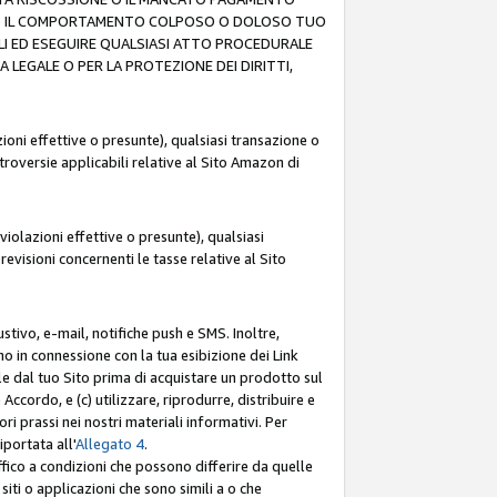
O (F) IL COMPORTAMENTO COLPOSO O DOLOSO TUO
LI ED ESEGUIRE QUALSIASI ATTO PROCEDURALE
LEGALE O PER LA PROTEZIONE DEI DIRITTI,
oni effettive o presunte), qualsiasi transazione o
ntroversie applicabili relative al Sito Amazon di
iolazioni effettive o presunte), qualsiasi
revisioni concernenti le tasse relative al Sito
stivo, e-mail, notifiche push e SMS. Inoltre,
mo in connessione con la tua esibizione dei Link
le dal tuo Sito prima di acquistare un prodotto sul
Accordo, e (c) utilizzare, riprodurre, distribuire e
prassi nei nostri materiali informativi. Per
portata all'
Allegato 4
.
affico a condizioni che possono differire da quelle
iti o applicazioni che sono simili a o che