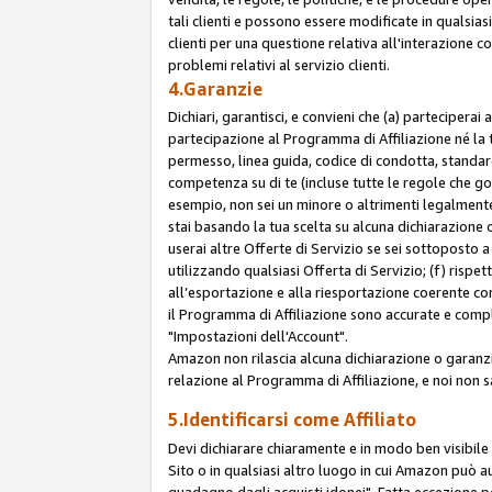
tali clienti e possono essere modificate in qualsias
clienti per una questione relativa all'interazione 
problemi relativi al servizio clienti.
4.Garanzie
Dichiari, garantisci, e convieni che (a) parteciperai
partecipazione al Programma di Affiliazione né la 
permesso, linea guida, codice di condotta, standard
competenza su di te (incluse tutte le regole che gov
esempio, non sei un minore o altrimenti legalmente
stai basando la tua scelta su alcuna dichiarazione
userai altre Offerte di Servizio se sei sottoposto a 
utilizzando qualsiasi Offerta di Servizio; (f) rispet
all’esportazione e alla riesportazione coerente con 
il Programma di Affiliazione sono accurate e compl
"Impostazioni dell'Account".
Amazon non rilascia alcuna dichiarazione o garanzi
relazione al Programma di Affiliazione, e noi non 
5.Identificarsi come Affiliato
Devi dichiarare chiaramente e in modo ben visibil
Sito o in qualsiasi altro luogo in cui Amazon può a
guadagno dagli acquisti idonei". Fatta eccezione pe