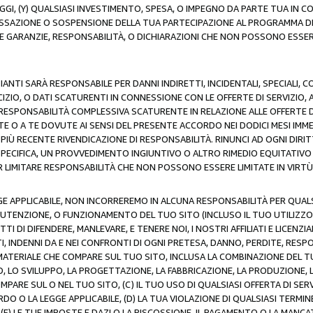
AGGI, (Y) QUALSIASI INVESTIMENTO, SPESA, O IMPEGNO DA PARTE TUA IN
CESSAZIONE O SOSPENSIONE DELLA TUA PARTECIPAZIONE AL PROGRAMMA DI 
LE GARANZIE, RESPONSABILITÀ, O DICHIARAZIONI CHE NON POSSONO ESSERE
ZIANTI SARÀ RESPONSABILE PER DANNI INDIRETTI, INCIDENTALI, SPECIALI, 
RCIZIO, O DATI SCATURENTI IN CONNESSIONE CON LE OFFERTE DI SERVIZIO, 
RA RESPONSABILITÀ COMPLESSIVA SCATURENTE IN RELAZIONE ALLE OFFERTE 
E O A TE DOVUTE AI SENSI DEL PRESENTE ACCORDO NEI DODICI MESI IMME
PIÙ RECENTE RIVENDICAZIONE DI RESPONSABILITÀ. RINUNCI AD OGNI DIRI
 SPECIFICA, UN PROVVEDIMENTO INGIUNTIVO O ALTRO RIMEDIO EQUITATIV
LIMITARE RESPONSABILITÀ CHE NON POSSONO ESSERE LIMITATE IN VIRTÙ 
E APPLICABILE, NON INCORREREMO IN ALCUNA RESPONSABILITÀ PER QUA
UTENZIONE, O FUNZIONAMENTO DEL TUO SITO (INCLUSO IL TUO UTILIZZO D
DI DIFENDERE, MANLEVARE, E TENERE NOI, I NOSTRI AFFILIATI E LICENZIAN
, INDENNI DA E NEI CONFRONTI DI OGNI PRETESA, DANNO, PERDITE, RESPON
SI MATERIALE CHE COMPARE SUL TUO SITO, INCLUSA LA COMBINAZIONE DEL T
SO, LO SVILUPPO, LA PROGETTAZIONE, LA FABBRICAZIONE, LA PRODUZIONE, 
MPARE SUL O NEL TUO SITO, (C) IL TUO USO DI QUALSIASI OFFERTA DI SER
RDO O LA LEGGE APPLICABILE, (D) LA TUA VIOLAZIONE DI QUALSIASI TER
 (E) LE TUE IMPOSTE E DAZI O LA RISCOSSIONE, IL PAGAMENTO O LA MA