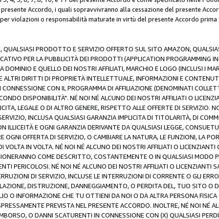
resente Accordo, i quali sopravvivranno alla cessazione del presente Acco
 per violazioni o responsabilità maturate in virtù del presente Accordo prima
N, QUALSIASI PRODOTTO E SERVIZIO OFFERTO SUL SITO AMAZON, QUALSIASI
ATIVO PER LA PUBBLICITÀ DEI PRODOTTI (APPLICATION PROGRAMMING INTE
 DOMINIO E QUELLO DEI NOSTRI AFFILIATI, MARCHIO E LOGO (INCLUSI I M
E ALTRI DIRITTI DI PROPRIETÀ INTELLETTUALE, INFORMAZIONI E CONTENUT
 IN CONNESSIONE CON IL PROGRAMMA DI AFFILIAZIONE (DENOMINATI COLLET
ECONDO DISPONIBILITÀ". NÉ NOI NÉ ALCUNO DEI NOSTRI AFFILIATI O LICEN
LICITA, LEGALE O DI ALTRO GENERE, RISPETTO ALLE OFFERTE DI SERVIZIO. NO
ERVIZIO, INCLUSA QUALSIASI GARANZIA IMPLICITA DI TITOLARITÀ, DI COMME
N ILLICEITÀ E OGNI GARANZIA DERIVANTE DA QUALSIASI LEGGE, CONSUET
GNI OFFERTA DI SERVIZIO, O CAMBIARE LA NATURA, LE FUNZIONI, LA PO
I VOLTA IN VOLTA. NÉ NOI NÉ ALCUNO DEI NOSTRI AFFILIATI O LICENZIANT
ZIONERANNO COME DESCRITTO, COSTANTEMENTE O IN QUALSIASI MODO P
ENTI PERICOLOSI. NÉ NOI NÉ ALCUNO DEI NOSTRI AFFILIATI O LICENZIANTI 
ERRUZIONI DI SERVIZIO, INCLUSE LE INTERRUZIONI DI CORRENTE O GLI ERR
AZIONE, DISTRUZIONE, DANNEGGIAMENTO, O PERDITA DEL, TUO SITO O DI
 O INFORMAZIONE CHE TU OTTIENI DA NOI O DA ALTRA PERSONA FISICA O
RESSAMENTE PREVISTA NEL PRESENTE ACCORDO. INOLTRE, NÉ NOI NÉ ALCU
MBORSO, O DANNI SCATURENTI IN CONNESSIONE CON (X) QUALSIASI PERDITA