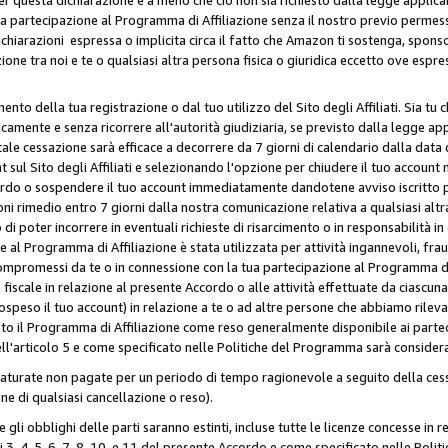
ua partecipazione al Programma di Affiliazione senza il nostro previo permes
 dichiarazioni espressa o implicita circa il fatto che Amazon ti sostenga, spon
azione tra noi e te o qualsiasi altra persona fisica o giuridica eccetto ove es
to della tua registrazione o dal tuo utilizzo del Sito degli Affiliati. Sia tu
mente e senza ricorrere all'autorità giudiziaria, se previsto dalla legge app
ale cessazione sarà efficace a decorrere da 7 giorni di calendario dalla data 
ul Sito degli Affiliati e selezionando l'opzione per chiudere il tuo account 
ordo o sospendere il tuo account immediatamente dandotene avviso iscritto per
ni rimedio entro 7 giorni dalla nostra comunicazione relativa a qualsiasi al
 di poter incorrere in eventuali richieste di risarcimento o in responsabilità i
 al Programma di Affiliazione è stata utilizzata per attività ingannevoli, fraud
mpromessi da te o in connessione con la tua partecipazione al Programma di A
iscale in relazione al presente Accordo o alle attività effettuate da ciascun
peso il tuo account) in relazione a te o ad altre persone che abbiamo rilevato
to il Programma di Affiliazione come reso generalmente disponibile ai partecip
dell'articolo 5 e come specificato nelle Politiche del Programma sarà conside
aturate non pagate per un periodo di tempo ragionevole a seguito della cessa
e di qualsiasi cancellazione o reso).
 e gli obblighi delle parti saranno estinti, incluse tutte le licenze concesse in
icoli 3, 4, 5, 6, 7, 8, 10, e 11 del presente Accordo e come specificato nelle P