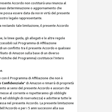
resente Accordo non costituirà una rinuncia al
ualsiasi determinazione o aggiornamento che
e possa essere data da noi in virtù del presente
 nostro legale rappresentante.
a restando tale limitazione, il presente Accordo
, le linee guida, gli allegati e le altre regole
ccessibili sul Programma di Affiliazione
i un conflitto tra il presente Accordo e qualsiasi
filiato di Amazon sulla base di un diverso
olitiche del Programma) costituisce l'intero
ne.
e con il Programma di Affiliazione che non è
 Confidenziale
" di Amazon e rimarrà di proprietà
nto ai sensi del presente Accordo e assicuri che
 messe al corrente e rispetteranno gli obblighi
i ad obblighi di riservatezza) e adotterai tutte le
essa nel presente Accordo. La presente limitazione
ell’Accordo e per i 5 anni successivi alla sua