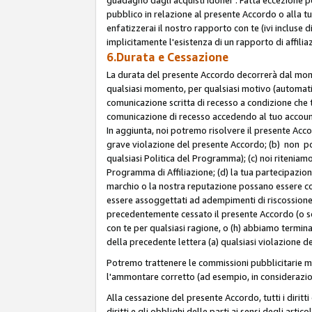
pubblico in relazione al presente Accordo o alla t
enfatizzerai il nostro rapporto con te (ivi incluse
implicitamente l'esistenza di un rapporto di affili
6.Durata e Cessazione
La durata del presente Accordo decorrerà dal momen
qualsiasi momento, per qualsiasi motivo (automatica
comunicazione scritta di recesso a condizione che t
comunicazione di recesso accedendo al tuo account s
In aggiunta, noi potremo risolvere il presente Acc
grave violazione del presente Accordo; (b) non po
qualsiasi Politica del Programma); (c) noi riteniamo
Programma di Affiliazione; (d) la tua partecipazione
marchio o la nostra reputazione possano essere co
essere assoggettati ad adempimenti di riscossione f
precedentemente cessato il presente Accordo (o sos
con te per qualsiasi ragione, o (h) abbiamo termina
della precedente lettera (a) qualsiasi violazione 
Potremo trattenere le commissioni pubblicitarie m
l'ammontare corretto (ad esempio, in considerazion
Alla cessazione del presente Accordo, tutti i diritti
diritti e gli obblighi delle parti ai sensi degli art