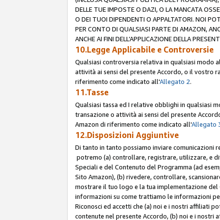
DELLE TUE IMPOSTE O DAZI, O LA MANCATA OSS
O DEI TUOI DIPENDENTI O APPALTATORI. NOI P
PER CONTO DI QUALSIASI PARTE DI AMAZON, ANC
ANCHE AI FINI DELL’APPLICAZIONE DELLA PRESENT
10.Legge Applicabile e Controversie
Qualsiasi controversia relativa in qualsiasi modo 
attività ai sensi del presente Accordo, o il vostro r
riferimento come indicato all'
Allegato 2
.
11.Tasse
Qualsiasi tassa ed I relative obblighi in qualsiasi
transazione o attività ai sensi del presente Accordo,
Amazon di riferimento come indicato all'
Allegato 
12.Disposizioni Aggiuntive
Di tanto in tanto possiamo inviare comunicazioni re
potremo (a) controllare, registrare, utilizzare, e d
Speciali e del Contenuto del Programma (ad esempio
Sito Amazon), (b) rivedere, controllare, scansionare 
mostrare il tuo logo e la tua implementazione del 
informazioni su come trattiamo le informazioni pers
Riconosci ed accetti che (a) noi e i nostri affiliat
contenute nel presente Accordo, (b) noi e i nostri a