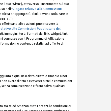
e il tuo "
Sito
"), attraverso l'inserimento sul tuo
uso nell'
Allegato relativo alle Commissioni
mite Alexa Shopping Kit). I link devono utilizzare in
peciali
").
 effettuano altre azioni, puoi ricevere le
relativo alle Commissioni Pubblicitarie del
i, immagini, testi, formati dei link, widget, link,
ioni connesse con il Programma di Affiliazione
ormazioni o contenuti relativi ad offerte di
ggiunta a qualsiasi altro diritto o rimedio a noi
i non avere diritto a ricevere) tutte le commissioni
i, senza comunicazione e fatto salvo qualsiasi
to tra te ed Amazon, tutti i prezzi, le condizioni di
rodotti previste sul Sito Amazon saranno applicate a