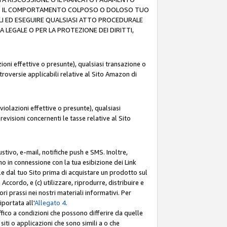
O (F) IL COMPORTAMENTO COLPOSO O DOLOSO TUO
LI ED ESEGUIRE QUALSIASI ATTO PROCEDURALE
LEGALE O PER LA PROTEZIONE DEI DIRITTI,
oni effettive o presunte), qualsiasi transazione o
ntroversie applicabili relative al Sito Amazon di
iolazioni effettive o presunte), qualsiasi
revisioni concernenti le tasse relative al Sito
stivo, e-mail, notifiche push e SMS. Inoltre,
mo in connessione con la tua esibizione dei Link
le dal tuo Sito prima di acquistare un prodotto sul
Accordo, e (c) utilizzare, riprodurre, distribuire e
prassi nei nostri materiali informativi. Per
portata all'
Allegato 4
.
affico a condizioni che possono differire da quelle
iti o applicazioni che sono simili a o che