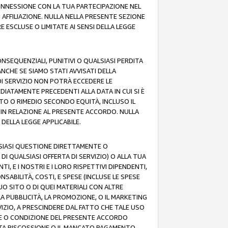
 CONNESSIONE CON LA TUA PARTECIPAZIONE NEL
AFFILIAZIONE. NULLA NELLA PRESENTE SEZIONE
 ESCLUSE O LIMITATE AI SENSI DELLA LEGGE
CONSEQUENZIALI, PUNITIVI O QUALSIASI PERDITA
ANCHE SE SIAMO STATI AVVISATI DELLA
DI SERVIZIO NON POTRÀ ECCEDERE LE
DIATAMENTE PRECEDENTI ALLA DATA IN CUI SI È
TTO O RIMEDIO SECONDO EQUITÀ, INCLUSO IL
O IN RELAZIONE AL PRESENTE ACCORDO. NULLA
DELLA LEGGE APPLICABILE.
LSIASI QUESTIONE DIRETTAMENTE O
I QUALSIASI OFFERTA DI SERVIZIO) O ALLA TUA
TI, E I NOSTRI E I LORO RISPETTIVI DIPENDENTI,
SABILITÀ, COSTI, E SPESE (INCLUSE LE SPESE
UO SITO O DI QUEI MATERIALI CON ALTRE
LA PUBBLICITÀ, LA PROMOZIONE, O IL MARKETING
VIZIO, A PRESCINDERE DAL FATTO CHE TALE USO
MINE O CONDIZIONE DEL PRESENTE ACCORDO
NCATA RISCOSSIONE O IL MANCATO PAGAMENTO