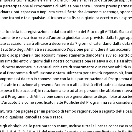
ua partecipazione al Programma di Affiliazione senza il nostro previo permes
 dichiarazioni espressa o implicita circa il fatto che Amazon ti sostenga, spon
azione tra noi e te o qualsiasi altra persona fisica o giuridica eccetto ove es
to della tua registrazione o dal tuo utilizzo del Sito degli Affiliati. Sia tu
mente e senza ricorrere all'autorità giudiziaria, se previsto dalla legge app
ale cessazione sarà efficace a decorrere da 7 giorni di calendario dalla data 
ul Sito degli Affiliati e selezionando l'opzione per chiudere il tuo account 
ordo o sospendere il tuo account immediatamente dandotene avviso iscritto per
ni rimedio entro 7 giorni dalla nostra comunicazione relativa a qualsiasi al
 di poter incorrere in eventuali richieste di risarcimento o in responsabilità i
 al Programma di Affiliazione è stata utilizzata per attività ingannevoli, fraud
mpromessi da te o in connessione con la tua partecipazione al Programma di A
iscale in relazione al presente Accordo o alle attività effettuate da ciascun
peso il tuo account) in relazione a te o ad altre persone che abbiamo rilevato
to il Programma di Affiliazione come reso generalmente disponibile ai partecip
dell'articolo 5 e come specificato nelle Politiche del Programma sarà conside
aturate non pagate per un periodo di tempo ragionevole a seguito della cessa
e di qualsiasi cancellazione o reso).
 e gli obblighi delle parti saranno estinti, incluse tutte le licenze concesse in
icoli 3, 4, 5, 6, 7, 8, 10, e 11 del presente Accordo e come specificato nelle P