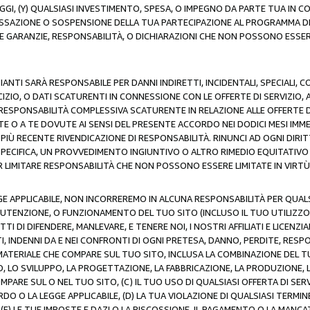
AGGI, (Y) QUALSIASI INVESTIMENTO, SPESA, O IMPEGNO DA PARTE TUA IN
CESSAZIONE O SOSPENSIONE DELLA TUA PARTECIPAZIONE AL PROGRAMMA DI 
LE GARANZIE, RESPONSABILITÀ, O DICHIARAZIONI CHE NON POSSONO ESSERE
ZIANTI SARÀ RESPONSABILE PER DANNI INDIRETTI, INCIDENTALI, SPECIALI, 
RCIZIO, O DATI SCATURENTI IN CONNESSIONE CON LE OFFERTE DI SERVIZIO, 
RA RESPONSABILITÀ COMPLESSIVA SCATURENTE IN RELAZIONE ALLE OFFERTE 
E O A TE DOVUTE AI SENSI DEL PRESENTE ACCORDO NEI DODICI MESI IMME
PIÙ RECENTE RIVENDICAZIONE DI RESPONSABILITÀ. RINUNCI AD OGNI DIRI
 SPECIFICA, UN PROVVEDIMENTO INGIUNTIVO O ALTRO RIMEDIO EQUITATIV
LIMITARE RESPONSABILITÀ CHE NON POSSONO ESSERE LIMITATE IN VIRTÙ 
E APPLICABILE, NON INCORREREMO IN ALCUNA RESPONSABILITÀ PER QUA
UTENZIONE, O FUNZIONAMENTO DEL TUO SITO (INCLUSO IL TUO UTILIZZO D
DI DIFENDERE, MANLEVARE, E TENERE NOI, I NOSTRI AFFILIATI E LICENZIAN
, INDENNI DA E NEI CONFRONTI DI OGNI PRETESA, DANNO, PERDITE, RESPON
SI MATERIALE CHE COMPARE SUL TUO SITO, INCLUSA LA COMBINAZIONE DEL T
SO, LO SVILUPPO, LA PROGETTAZIONE, LA FABBRICAZIONE, LA PRODUZIONE, 
MPARE SUL O NEL TUO SITO, (C) IL TUO USO DI QUALSIASI OFFERTA DI SER
RDO O LA LEGGE APPLICABILE, (D) LA TUA VIOLAZIONE DI QUALSIASI TER
 (E) LE TUE IMPOSTE E DAZI O LA RISCOSSIONE, IL PAGAMENTO O LA MA