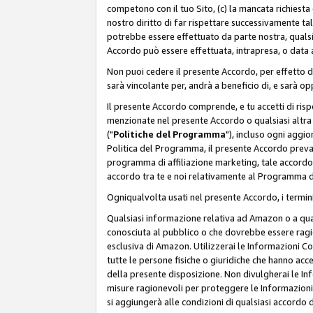
competono con il tuo Sito, (c) la mancata richiest
nostro diritto di far rispettare successivamente t
potrebbe essere effettuato da parte nostra, qualsi
Accordo può essere effettuata, intrapresa, o data a
Non puoi cedere il presente Accordo, per effetto d
sarà vincolante per, andrà a beneficio di, e sarà opp
Il presente Accordo comprende, e tu accetti di rispett
menzionate nel presente Accordo o qualsiasi altra p
("
Politiche del Programma
"), incluso ogni aggio
Politica del Programma, il presente Accordo prevarr
programma di affiliazione marketing, tale accordo 
accordo tra te e noi relativamente al Programma di
Ogniqualvolta usati nel presente Accordo, i termini
Qualsiasi informazione relativa ad Amazon o a quals
conosciuta al pubblico o che dovrebbe essere rag
esclusiva di Amazon. Utilizzerai le Informazioni C
tutte le persone fisiche o giuridiche che hanno acc
della presente disposizione. Non divulgherai le Info
misure ragionevoli per proteggere le Informazioni
si aggiungerà alle condizioni di qualsiasi accordo d