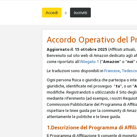
Accedi
Iscriviti
o
Accordo Operativo del P
Aggiornato il
:
15 ottobre 2025
(Affiliati attuali
Benvenuto sul sito web di Amazon dedicato agli affil
come riportato all'
Allegato 1
(“
Amazon
” o “
noi
” 
Le traduzioni sono disponibili in
Francese
,
Tedesco
Ogni persona fisica o giuridica che partecipa o int
giuridiche, identificate nel prosieguo “
tu
”, o un “
A
modifiche. Registrandoti o utilizzando il Sito degli 
mediante riferimento (ad esempio, i nostri Requisit
Commissioni Pubblicitarie del Programma di Affilia
rispettare le linee guida per la community di Amazo
attentamente le politiche e le linee guida.
1.Descrizione del Programma di Affil
Il Programma di Affiliazione ti consente di monetizz