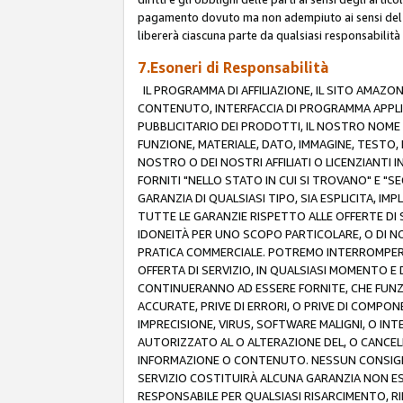
pagamento dovuto ma non adempiuto ai sensi del p
libererà ciascuna parte da qualsiasi responsabilità
7.Esoneri di Responsabilità
IL PROGRAMMA DI AFFILIAZIONE, IL SITO AMAZO
CONTENUTO, INTERFACCIA DI PROGRAMMA APPLIC
PUBBLICITARIO DEI PRODOTTI, IL NOSTRO NOME A
FUNZIONE, MATERIALE, DATO, IMMAGINE, TESTO, 
NOSTRO O DEI NOSTRI AFFILIATI O LICENZIANTI
FORNITI "NELLO STATO IN CUI SI TROVANO" E "S
GARANZIA DI QUALSIASI TIPO, SIA ESPLICITA, IMP
TUTTE LE GARANZIE RISPETTO ALLE OFFERTE DI S
IDONEITÀ PER UNO SCOPO PARTICOLARE, O DI NO
PRATICA COMMERCIALE. POTREMO INTERROMPERE O
OFFERTA DI SERVIZIO, IN QUALSIASI MOMENTO E D
CONTINUERANNO AD ESSERE FORNITE, CHE FUN
ACCURATE, PRIVE DI ERRORI, O PRIVE DI COMPON
IMPRECISIONE, VIRUS, SOFTWARE MALIGNI, O INT
AUTORIZZATO AL O ALTERAZIONE DEL, O CANCELL
INFORMAZIONE O CONTENUTO. NESSUN CONSIGLIO
SERVIZIO COSTITUIRÀ ALCUNA GARANZIA NON ESP
RESPONSABILE PER QUALSIASI RISARCIMENTO, RI