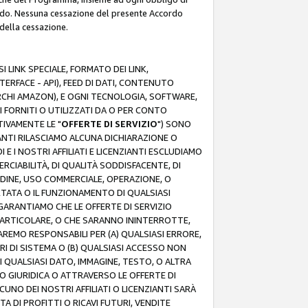
rdo. Nessuna cessazione del presente Accordo
 della cessazione.
 LINK SPECIALE, FORMATO DEI LINK,
RFACE - API), FEED DI DATI, CONTENUTO
ARCHI AMAZON), E OGNI TECNOLOGIA, SOFTWARE,
I FORNITI O UTILIZZATI DA O PER CONTO
TIVAMENTE LE "
OFFERTE DI SERVIZIO
") SONO
ZIANTI RILASCIAMO ALCUNA DICHIARAZIONE O
I E I NOSTRI AFFILIATI E LICENZIANTI ESCLUDIAMO
RCIABILITÀ, DI QUALITÀ SODDISFACENTE, DI
UDINE, USO COMMERCIALE, OPERAZIONE, O
RTATA O IL FUNZIONAMENTO DI QUALSIASI
I GARANTIAMO CHE LE OFFERTE DI SERVIZIO
ARTICOLARE, O CHE SARANNO ININTERROTTE,
SAREMO RESPONSABILI PER (A) QUALSIASI ERRORE,
ORI DI SISTEMA O (B) QUALSIASI ACCESSO NON
 QUALSIASI DATO, IMMAGINE, TESTO, O ALTRA
 GIURIDICA O ATTRAVERSO LE OFFERTE DI
NO DEI NOSTRI AFFILIATI O LICENZIANTI SARÀ
 DI PROFITTI O RICAVI FUTURI, VENDITE