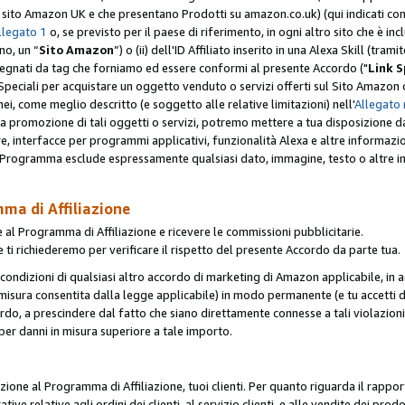
er il sito Amazon UK e che presentano Prodotti su amazon.co.uk) (qui indicati com
llegato 1
o, se previsto per il paese di riferimento, in ogni altro sito che è incl
no, un “
Sito Amazon
”) o (ii) dell'ID Affiliato inserito in una Alexa Skill (tra
segnati da tag che forniamo ed essere conformi al presente Accordo ("
Link S
k Speciali per acquistare un oggetto venduto o servizi offerti sul Sito Amazon o
nei, come meglio descritto (e soggetto alle relative limitazioni) nell'
Allegato 
a tua promozione di tali oggetti o servizi, potremo mettere a tua disposizione dat
are, interfacce per programmi applicativi, funzionalità Alexa e altre informaz
l Programma esclude espressamente qualsiasi dato, immagine, testo o altre inf
mma di Affiliazione
 al Programma di Affiliazione e ricevere le commissioni pubblicitarie.
 ti richiederemo per verificare il rispetto del presente Accordo da parte tua.
le condizioni di qualsiasi altro accordo di marketing di Amazon applicabile, in a
la misura consentita dalla legge applicabile) in modo permanente (e tu accetti d
ordo, a prescindere dal fatto che siano direttamente connesse a tali violazion
per danni in misura superiore a tale importo.
pazione al Programma di Affiliazione, tuoi clienti. Per quanto riguarda il rappor
ative relative agli ordini dei clienti, al servizio clienti, e alle vendite dei p