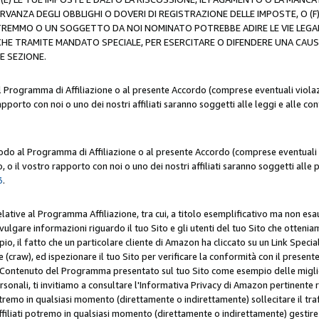
ERVANZA DEGLI OBBLIGHI O DOVERI DI REGISTRAZIONE DELLE IMPOSTE, 
OTREMMO O UN SOGGETTO DA NOI NOMINATO POTREBBE ADIRE LE VIE LEGA
HE TRAMITE MANDATO SPECIALE, PER ESERCITARE O DIFENDERE UNA CAUSA 
E SEZIONE.
al Programma di Affiliazione o al presente Accordo (comprese eventuali violazi
apporto con noi o uno dei nostri affiliati saranno soggetti alle leggi e alle co
 modo al Programma di Affiliazione o al presente Accordo (comprese eventuali v
 o il vostro rapporto con noi o uno dei nostri affiliati saranno soggetti alle p
3
.
lative al Programma Affiliazione, tra cui, a titolo esemplificativo ma non esau
ivulgare informazioni riguardo il tuo Sito e gli utenti del tuo Sito che ottenia
, il fatto che un particolare cliente di Amazon ha cliccato su un Link Specia
(craw), ed ispezionare il tuo Sito per verificare la conformità con il presente 
Contenuto del Programma presentato sul tuo Sito come esempio delle migliori 
onali, ti invitiamo a consultare l'Informativa Privacy di Amazon pertinente ri
i potremo in qualsiasi momento (direttamente o indirettamente) sollecitare il tr
ffiliati potremo in qualsiasi momento (direttamente o indirettamente) gestire s