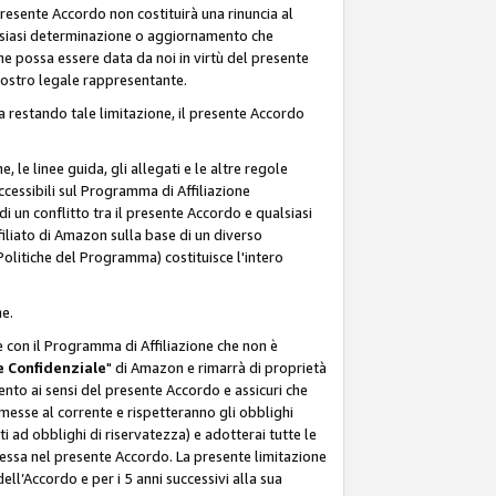
resente Accordo non costituirà una rinuncia al
ualsiasi determinazione o aggiornamento che
e possa essere data da noi in virtù del presente
 nostro legale rappresentante.
a restando tale limitazione, il presente Accordo
, le linee guida, gli allegati e le altre regole
ccessibili sul Programma di Affiliazione
i un conflitto tra il presente Accordo e qualsiasi
filiato di Amazon sulla base di un diverso
olitiche del Programma) costituisce l'intero
ne.
e con il Programma di Affiliazione che non è
 Confidenziale
" di Amazon e rimarrà di proprietà
nto ai sensi del presente Accordo e assicuri che
 messe al corrente e rispetteranno gli obblighi
i ad obblighi di riservatezza) e adotterai tutte le
essa nel presente Accordo. La presente limitazione
ell’Accordo e per i 5 anni successivi alla sua