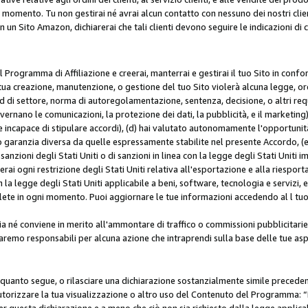
i momento. Tu non gestirai né avrai alcun contatto con nessuno dei nostri clien
con un Sito Amazon, dichiarerai che tali clienti devono seguire le indicazioni 
 al Programma di Affiliazione e creerai, manterrai e gestirai il tuo Sito in conf
tua creazione, manutenzione, o gestione del tuo Sito violerà alcuna legge, ord
 di settore, norma di autoregolamentazione, sentenza, decisione, o altri requi
ernano le comunicazioni, la protezione dei dati, la pubblicità, e il marketing),
 incapace di stipulare accordi), (d) hai valutato autonomamente l'opportunit
 o garanzia diversa da quelle espressamente stabilite nel presente Accordo, (
sanzioni degli Stati Uniti o di sanzioni in linea con la legge degli Stati Uniti i
terai ogni restrizione degli Stati Uniti relativa all'esportazione e alla riespor
la legge degli Stati Uniti applicabile a beni, software, tecnologia e servizi, 
ete in ogni momento. Puoi aggiornare le tue informazioni accedendo al l tuo a
a né conviene in merito all'ammontare di traffico o commissioni pubblicitarie
saremo responsabili per alcuna azione che intraprendi sulla base delle tue asp
e quanto segue, o rilasciare una dichiarazione sostanzialmente simile preced
utorizzare la tua visualizzazione o altro uso del Contenuto del Programma: “I
r questa dichiarazione e a meno che ciò non sia richiesto dalla legge applica