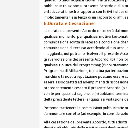
pubblico in relazione al presente Accordo o alla t
enfatizzerai il nostro rapporto con te (ivi incluse
implicitamente l'esistenza di un rapporto di affili
6.Durata e Cessazione
La durata del presente Accordo decorrerà dal momen
qualsiasi momento, per qualsiasi motivo (automatica
comunicazione scritta di recesso a condizione che t
comunicazione di recesso accedendo al tuo account s
In aggiunta, noi potremo risolvere il presente Acc
grave violazione del presente Accordo; (b) non po
qualsiasi Politica del Programma); (c) noi riteniamo
Programma di Affiliazione; (d) la tua partecipazione
marchio o la nostra reputazione possano essere co
essere assoggettati ad adempimenti di riscossione f
precedentemente cessato il presente Accordo (o sos
con te per qualsiasi ragione, o (h) abbiamo termina
della precedente lettera (a) qualsiasi violazione 
Potremo trattenere le commissioni pubblicitarie m
l'ammontare corretto (ad esempio, in considerazion
Alla cessazione del presente Accordo, tutti i diritti
diritti e gli obblighi delle parti ai sensi degli art