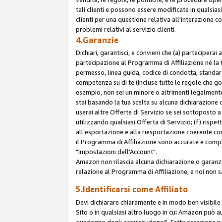
tali clienti e possono essere modificate in qualsias
clienti per una questione relativa all'interazione 
problemi relativi al servizio clienti.
4.Garanzie
Dichiari, garantisci, e convieni che (a) parteciperai
partecipazione al Programma di Affiliazione né la 
permesso, linea guida, codice di condotta, standard
competenza su di te (incluse tutte le regole che gov
esempio, non sei un minore o altrimenti legalmente
stai basando la tua scelta su alcuna dichiarazione
userai altre Offerte di Servizio se sei sottoposto a 
utilizzando qualsiasi Offerta di Servizio; (f) rispet
all’esportazione e alla riesportazione coerente con 
il Programma di Affiliazione sono accurate e compl
"Impostazioni dell'Account".
Amazon non rilascia alcuna dichiarazione o garanzi
relazione al Programma di Affiliazione, e noi non 
5.Identificarsi come Affiliato
Devi dichiarare chiaramente e in modo ben visibil
Sito o in qualsiasi altro luogo in cui Amazon può a
guadagno dagli acquisti idonei". Fatta eccezione pe