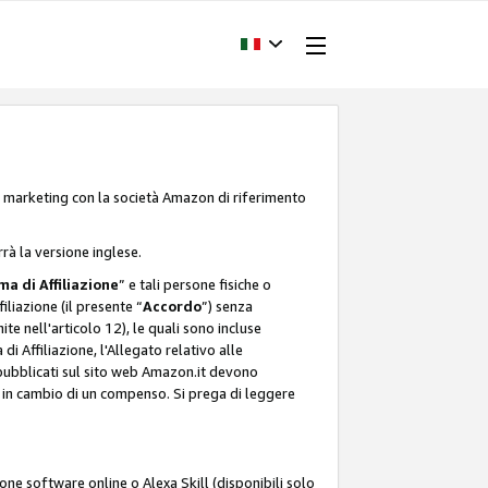
one marketing con la società Amazon di riferimento
rrà la versione inglese.
a di Affiliazione
” e tali persone fisiche o
liazione (il presente “
Accordo
”) senza
ite nell'articolo 12), le quali sono incluse
i Affiliazione, l'Allegato relativo alle
 pubblicati sul sito web Amazon.it devono
ti in cambio di un compenso. Si prega di leggere
ione software online o Alexa Skill (disponibili solo