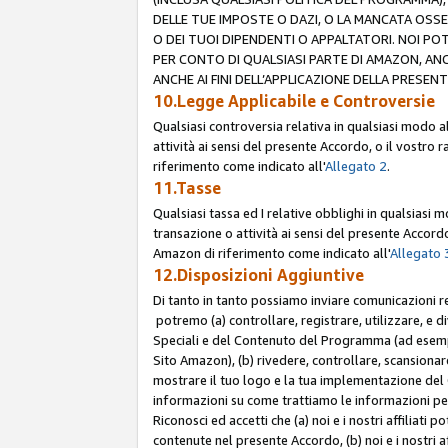
DELLE TUE IMPOSTE O DAZI, O LA MANCATA OSS
O DEI TUOI DIPENDENTI O APPALTATORI. NOI P
PER CONTO DI QUALSIASI PARTE DI AMAZON, ANC
ANCHE AI FINI DELL’APPLICAZIONE DELLA PRESENT
10.Legge Applicabile e Controversie
Qualsiasi controversia relativa in qualsiasi modo 
attività ai sensi del presente Accordo, o il vostro r
riferimento come indicato all'
Allegato 2
.
11.Tasse
Qualsiasi tassa ed I relative obblighi in qualsiasi
transazione o attività ai sensi del presente Accordo,
Amazon di riferimento come indicato all'
Allegato 
12.Disposizioni Aggiuntive
Di tanto in tanto possiamo inviare comunicazioni re
potremo (a) controllare, registrare, utilizzare, e d
Speciali e del Contenuto del Programma (ad esempio
Sito Amazon), (b) rivedere, controllare, scansionare 
mostrare il tuo logo e la tua implementazione del 
informazioni su come trattiamo le informazioni pers
Riconosci ed accetti che (a) noi e i nostri affiliat
contenute nel presente Accordo, (b) noi e i nostri a