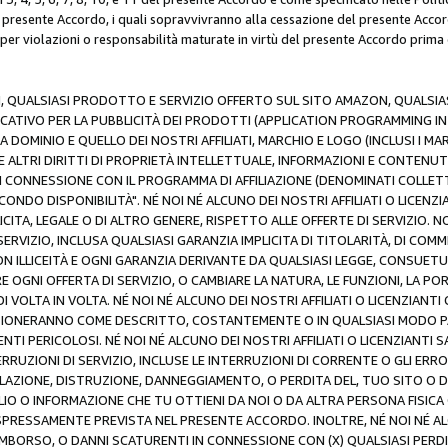
resente Accordo, i quali sopravvivranno alla cessazione del presente Acco
 per violazioni o responsabilità maturate in virtù del presente Accordo prima
N, QUALSIASI PRODOTTO E SERVIZIO OFFERTO SUL SITO AMAZON, QUALSIASI
ATIVO PER LA PUBBLICITÀ DEI PRODOTTI (APPLICATION PROGRAMMING INTE
 DOMINIO E QUELLO DEI NOSTRI AFFILIATI, MARCHIO E LOGO (INCLUSI I M
E ALTRI DIRITTI DI PROPRIETÀ INTELLETTUALE, INFORMAZIONI E CONTENUT
 IN CONNESSIONE CON IL PROGRAMMA DI AFFILIAZIONE (DENOMINATI COLLET
ECONDO DISPONIBILITÀ". NÉ NOI NÉ ALCUNO DEI NOSTRI AFFILIATI O LICEN
LICITA, LEGALE O DI ALTRO GENERE, RISPETTO ALLE OFFERTE DI SERVIZIO. NO
ERVIZIO, INCLUSA QUALSIASI GARANZIA IMPLICITA DI TITOLARITÀ, DI COMME
N ILLICEITÀ E OGNI GARANZIA DERIVANTE DA QUALSIASI LEGGE, CONSUET
GNI OFFERTA DI SERVIZIO, O CAMBIARE LA NATURA, LE FUNZIONI, LA PO
I VOLTA IN VOLTA. NÉ NOI NÉ ALCUNO DEI NOSTRI AFFILIATI O LICENZIANT
ZIONERANNO COME DESCRITTO, COSTANTEMENTE O IN QUALSIASI MODO P
ENTI PERICOLOSI. NÉ NOI NÉ ALCUNO DEI NOSTRI AFFILIATI O LICENZIANTI 
ERRUZIONI DI SERVIZIO, INCLUSE LE INTERRUZIONI DI CORRENTE O GLI ERR
AZIONE, DISTRUZIONE, DANNEGGIAMENTO, O PERDITA DEL, TUO SITO O DI
 O INFORMAZIONE CHE TU OTTIENI DA NOI O DA ALTRA PERSONA FISICA O
RESSAMENTE PREVISTA NEL PRESENTE ACCORDO. INOLTRE, NÉ NOI NÉ ALCU
MBORSO, O DANNI SCATURENTI IN CONNESSIONE CON (X) QUALSIASI PERDITA