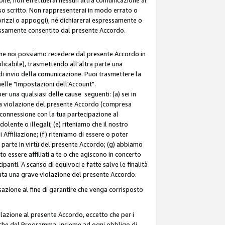
so scritto. Non rappresenterai in modo errato o
sorizzi o appoggi), né dichiarerai espressamente o
pressamente consentito dal presente Accordo.
 che noi possiamo recedere dal presente Accordo in
licabile), trasmettendo all'altra parte una
di invio della comunicazione. Puoi trasmettere la
nelle "Impostazioni dell'Account".
 una qualsiasi delle cause seguenti: (a) sei in
tra violazione del presente Accordo (compresa
n connessione con la tua partecipazione al
olente o illegali; (e) riteniamo che il nostro
ffiliazione; (f) riteniamo di essere o poter
a parte in virtù del presente Accordo; (g) abbiamo
 essere affiliati a te o che agiscono in concerto
anti. A scanso di equivoci e fatte salve le finalità
rata una grave violazione del presente Accordo.
zione al fine di garantire che venga corrisposto
 relazione al presente Accordo, eccetto che per i
olitiche del Programma, insieme ad ogni obbligo di