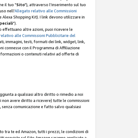
e il tuo "
Sito
"), attraverso l'inserimento sul tuo
uso nell'
Allegato relativo alle Commissioni
mite Alexa Shopping Kit). I link devono utilizzare in
peciali
").
 effettuano altre azioni, puoi ricevere le
relativo alle Commissioni Pubblicitarie del
i, immagini, testi, formati dei link, widget, link,
ioni connesse con il Programma di Affiliazione
ormazioni o contenuti relativi ad offerte di
ggiunta a qualsiasi altro diritto o rimedio a noi
i non avere diritto a ricevere) tutte le commissioni
i, senza comunicazione e fatto salvo qualsiasi
to tra te ed Amazon, tutti i prezzi, le condizioni di
rodotti previste sul Sito Amazon saranno applicate a