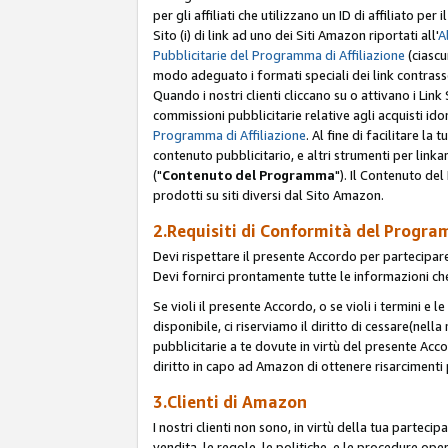
per gli affiliati che utilizzano un ID di affiliato p
Sito (i) di link ad uno dei Siti Amazon riportati all'
A
Pubblicitarie del Programma di Affiliazione
(ciascu
modo adeguato i formati speciali dei link contras
Quando i nostri clienti cliccano su o attivano i Lin
commissioni pubblicitarie relative agli acquisti ido
Programma di Affiliazione
. Al fine di facilitare l
contenuto pubblicitario, e altri strumenti per link
("
Contenuto del Programma
"). Il Contenuto de
prodotti su siti diversi dal Sito Amazon.
2.Requisiti di Conformità del Progra
Devi rispettare il presente Accordo per partecipare
Devi fornirci prontamente tutte le informazioni che
Se violi il presente Accordo, o se violi i termini e 
disponibile, ci riserviamo il diritto di cessare(nel
pubblicitarie a te dovute in virtù del presente Acc
diritto in capo ad Amazon di ottenere risarcimenti 
3.Clienti di Amazon
I nostri clienti non sono, in virtù della tua parteci
vendita, le regole, le politiche, e le procedure oper