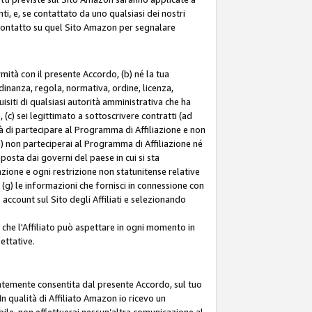
ti, e, se contattato da uno qualsiasi dei nostri
di contatto su quel Sito Amazon per segnalare
ormità con il presente Accordo, (b) né la tua
inanza, regola, normativa, ordine, licenza,
siti di qualsiasi autorità amministrativa che ha
 (c) sei legittimato a sottoscrivere contratti (ad
à di partecipare al Programma di Affiliazione e non
e) non parteciperai al Programma di Affiliazione né
mposta dai governi del paese in cui si sta
tazione e ogni restrizione non statunitense relative
e (g) le informazioni che fornisci in connessione con
ccount sul Sito degli Affiliati e selezionando
 che l'Affiliato può aspettare in ogni momento in
ettative.
entemente consentita dal presente Accordo, sul tuo
n qualità di Affiliato Amazon io ricevo un
bile, non effettuerai nessun’altra comunicazione al