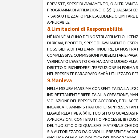
PREVISTE, SPESE DI AVVIAMENTO, O ALTRI VANT
PROGRAMMA DI AFFILIAZIONE, O (Z) QUALSIASI 
7 SARÀ UTILIZZATO PER ESCLUDERE O LIMITARE 
APPLICABILE.
8.Limitazioni di Responsabilità
NÉ NOI NÉ ALCUNO DEI NOSTRI AFFILIATI O LICEN
DI RICAVI, PROFITTI, SPESE DI AVVIAMENTO, ESE
POSSIBILITÀ DI TALI DANNI. INOLTRE, LA NOST
COMPLESSIVE COMMISSIONI PUBBLICITARIE PAGAT
VERIFICATO L'EVENTO CHE HA DATO LUOGO ALLA 
DIRITTO DI RICHIEDERE L'ESECUZIONE IN FORMA
NEL PRESENTE PARAGRAFO SARÀ UTILIZZATO PER 
9.Manleva
NELLA MISURA MASSIMA CONSENTITA DALLA LEGG
INDIRETTAMENTE RIFERITA ALLA CREAZIONE, MAN
VIOLAZIONE DEL PRESENTE ACCORDO, E TU ACCETTI 
INCARICATI, AMMINISTRATORI, E RAPPRESENTANTI
LEGALI) RELATIVE A (A) IL TUO SITO O QUALSIA
APPLICAZIONI, CONTENUTI, O PROCESSI, (B) L'U
DEL TUO SITO O DI QUALSIASI MATERIALE CHE CO
SIA AUTORIZZATO DA O VIOLI IL PRESENTE ACCO
(INCLUSA QUALSIASI POLITICA DEL PROGRAMMA),