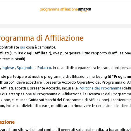
rogramma di Affiliazione
, controllate
qui
cosa è cambiato).
iati (il "
Sito degli Affiliati
"), ove puoi gestire il tuo rapporto di affiliazi
o termini simili).
,
Inglese
,
Spagnolo
e
Polacco
. In caso di discrepanze tra le traduzioni, preva
ende partecipare al nostro programma di affiliazione marketing (il “
Programm
ffiliato
”) deve accettare il presente Accordo Operativo del Programma di Affi
Affiliati, accetti il presente Accordo, incluse le
Politiche del Programma
(defin
i di Partecipazione al Programma di Affiliazione, la Licenza IP del Programma d
zione, e le Linee Guida sui Marchi del Programma di Affiliazione). I contenuti
n, incluso il divieto di creare, modificare o rimuovere le recensioni dei clien
iazione
are il tuo sito web, i tuoi contenuti generati sui social media, la tua applicaz