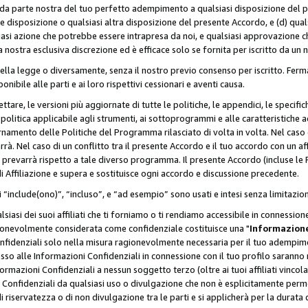
a da parte nostra del tuo perfetto adempimento a qualsiasi disposizione del p
ale disposizione o qualsiasi altra disposizione del presente Accordo, e (d) q
asi azione che potrebbe essere intrapresa da noi, e qualsiasi approvazione ch
 nostra esclusiva discrezione ed è efficace solo se fornita per iscritto da un
ella legge o diversamente, senza il nostro previo consenso per iscritto. Ferm
onibile alle parti e ai loro rispettivi cessionari e aventi causa.
are, le versioni più aggiornate di tutte le politiche, le appendici, le specifiche
olitica applicabile agli strumenti, ai sottoprogrammi e alle caratteristiche a
rnamento delle Politiche del Programma rilasciato di volta in volta. Nel caso d
à. Nel caso di un conflitto tra il presente Accordo e il tuo accordo con un af
prevarrà rispetto a tale diverso programma. Il presente Accordo (incluse le P
 Affiliazione e supera e sostituisce ogni accordo e discussione precedente.
 “include(ono)”, “incluso”, e “ad esempio” sono usati e intesi senza limitazio
iasi dei suoi affiliati che ti forniamo o ti rendiamo accessibile in connession
ionevolmente considerata come confidenziale costituisce una "
Informazione
onfidenziali solo nella misura ragionevolmente necessaria per il tuo adempime
esso alle Informazioni Confidenziali in connessione con il tuo profilo saranno
rmazioni Confidenziali a nessun soggetto terzo (oltre ai tuoi affiliati vincolat
 Confidenziali da qualsiasi uso o divulgazione che non è esplicitamente perm
i riservatezza o di non divulgazione tra le parti e si applicherà per la durata d