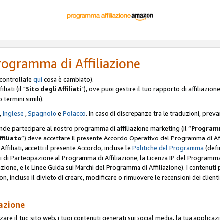
rogramma di Affiliazione
, controllate
qui
cosa è cambiato).
iati (il "
Sito degli Affiliati
"), ove puoi gestire il tuo rapporto di affiliazi
o termini simili).
,
Inglese
,
Spagnolo
e
Polacco
. In caso di discrepanze tra le traduzioni, preva
ende partecipare al nostro programma di affiliazione marketing (il “
Programm
ffiliato
”) deve accettare il presente Accordo Operativo del Programma di Affi
Affiliati, accetti il presente Accordo, incluse le
Politiche del Programma
(defin
i di Partecipazione al Programma di Affiliazione, la Licenza IP del Programma d
zione, e le Linee Guida sui Marchi del Programma di Affiliazione). I contenuti
n, incluso il divieto di creare, modificare o rimuovere le recensioni dei clien
iazione
are il tuo sito web, i tuoi contenuti generati sui social media, la tua applicaz