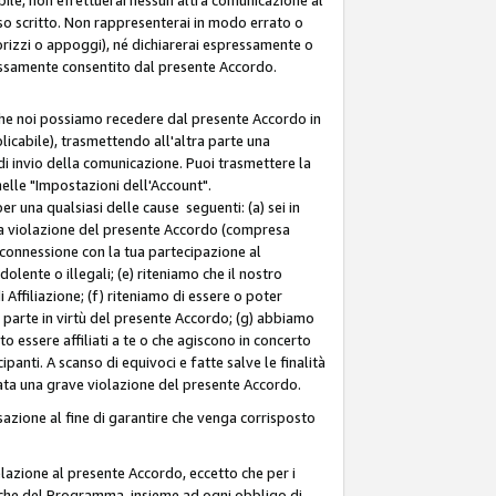
so scritto. Non rappresenterai in modo errato o
sorizzi o appoggi), né dichiarerai espressamente o
pressamente consentito dal presente Accordo.
 che noi possiamo recedere dal presente Accordo in
licabile), trasmettendo all'altra parte una
di invio della comunicazione. Puoi trasmettere la
nelle "Impostazioni dell'Account".
 una qualsiasi delle cause seguenti: (a) sei in
tra violazione del presente Accordo (compresa
n connessione con la tua partecipazione al
olente o illegali; (e) riteniamo che il nostro
ffiliazione; (f) riteniamo di essere o poter
a parte in virtù del presente Accordo; (g) abbiamo
 essere affiliati a te o che agiscono in concerto
anti. A scanso di equivoci e fatte salve le finalità
rata una grave violazione del presente Accordo.
zione al fine di garantire che venga corrisposto
 relazione al presente Accordo, eccetto che per i
olitiche del Programma, insieme ad ogni obbligo di