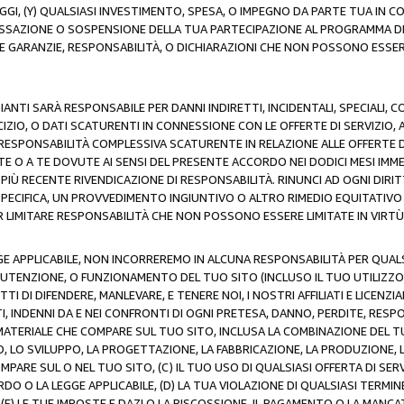
AGGI, (Y) QUALSIASI INVESTIMENTO, SPESA, O IMPEGNO DA PARTE TUA IN
CESSAZIONE O SOSPENSIONE DELLA TUA PARTECIPAZIONE AL PROGRAMMA DI 
LE GARANZIE, RESPONSABILITÀ, O DICHIARAZIONI CHE NON POSSONO ESSERE
ZIANTI SARÀ RESPONSABILE PER DANNI INDIRETTI, INCIDENTALI, SPECIALI, 
RCIZIO, O DATI SCATURENTI IN CONNESSIONE CON LE OFFERTE DI SERVIZIO, 
RA RESPONSABILITÀ COMPLESSIVA SCATURENTE IN RELAZIONE ALLE OFFERTE 
E O A TE DOVUTE AI SENSI DEL PRESENTE ACCORDO NEI DODICI MESI IMME
PIÙ RECENTE RIVENDICAZIONE DI RESPONSABILITÀ. RINUNCI AD OGNI DIRI
 SPECIFICA, UN PROVVEDIMENTO INGIUNTIVO O ALTRO RIMEDIO EQUITATIV
LIMITARE RESPONSABILITÀ CHE NON POSSONO ESSERE LIMITATE IN VIRTÙ 
E APPLICABILE, NON INCORREREMO IN ALCUNA RESPONSABILITÀ PER QUA
UTENZIONE, O FUNZIONAMENTO DEL TUO SITO (INCLUSO IL TUO UTILIZZO D
DI DIFENDERE, MANLEVARE, E TENERE NOI, I NOSTRI AFFILIATI E LICENZIAN
, INDENNI DA E NEI CONFRONTI DI OGNI PRETESA, DANNO, PERDITE, RESPON
SI MATERIALE CHE COMPARE SUL TUO SITO, INCLUSA LA COMBINAZIONE DEL T
SO, LO SVILUPPO, LA PROGETTAZIONE, LA FABBRICAZIONE, LA PRODUZIONE, 
MPARE SUL O NEL TUO SITO, (C) IL TUO USO DI QUALSIASI OFFERTA DI SER
RDO O LA LEGGE APPLICABILE, (D) LA TUA VIOLAZIONE DI QUALSIASI TER
 (E) LE TUE IMPOSTE E DAZI O LA RISCOSSIONE, IL PAGAMENTO O LA MA