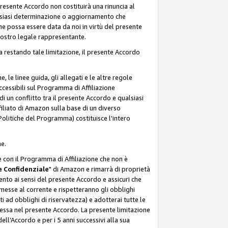
resente Accordo non costituirà una rinuncia al
ualsiasi determinazione o aggiornamento che
e possa essere data da noi in virtù del presente
 nostro legale rappresentante.
a restando tale limitazione, il presente Accordo
, le linee guida, gli allegati e le altre regole
ccessibili sul Programma di Affiliazione
i un conflitto tra il presente Accordo e qualsiasi
filiato di Amazon sulla base di un diverso
olitiche del Programma) costituisce l'intero
ne.
e con il Programma di Affiliazione che non è
 Confidenziale
" di Amazon e rimarrà di proprietà
nto ai sensi del presente Accordo e assicuri che
 messe al corrente e rispetteranno gli obblighi
i ad obblighi di riservatezza) e adotterai tutte le
essa nel presente Accordo. La presente limitazione
ell’Accordo e per i 5 anni successivi alla sua