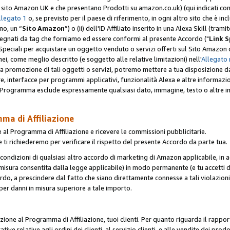
er il sito Amazon UK e che presentano Prodotti su amazon.co.uk) (qui indicati com
llegato 1
o, se previsto per il paese di riferimento, in ogni altro sito che è incl
no, un “
Sito Amazon
”) o (ii) dell'ID Affiliato inserito in una Alexa Skill (tra
segnati da tag che forniamo ed essere conformi al presente Accordo ("
Link S
k Speciali per acquistare un oggetto venduto o servizi offerti sul Sito Amazon o
nei, come meglio descritto (e soggetto alle relative limitazioni) nell'
Allegato 
a tua promozione di tali oggetti o servizi, potremo mettere a tua disposizione dat
are, interfacce per programmi applicativi, funzionalità Alexa e altre informaz
l Programma esclude espressamente qualsiasi dato, immagine, testo o altre inf
mma di Affiliazione
 al Programma di Affiliazione e ricevere le commissioni pubblicitarie.
 ti richiederemo per verificare il rispetto del presente Accordo da parte tua.
le condizioni di qualsiasi altro accordo di marketing di Amazon applicabile, in a
la misura consentita dalla legge applicabile) in modo permanente (e tu accetti d
ordo, a prescindere dal fatto che siano direttamente connesse a tali violazion
per danni in misura superiore a tale importo.
pazione al Programma di Affiliazione, tuoi clienti. Per quanto riguarda il rappor
ative relative agli ordini dei clienti, al servizio clienti, e alle vendite dei p