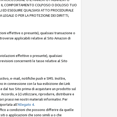
O (F) IL COMPORTAMENTO COLPOSO O DOLOSO TUO
LI ED ESEGUIRE QUALSIASI ATTO PROCEDURALE
LEGALE O PER LA PROTEZIONE DEI DIRITTI,
oni effettive o presunte), qualsiasi transazione o
ntroversie applicabili relative al Sito Amazon di
iolazioni effettive o presunte), qualsiasi
revisioni concernenti le tasse relative al Sito
stivo, e-mail, notifiche push e SMS. Inoltre,
mo in connessione con la tua esibizione dei Link
le dal tuo Sito prima di acquistare un prodotto sul
Accordo, e (c) utilizzare, riprodurre, distribuire e
prassi nei nostri materiali informativi. Per
portata all'
Allegato 4
.
affico a condizioni che possono differire da quelle
iti o applicazioni che sono simili a o che