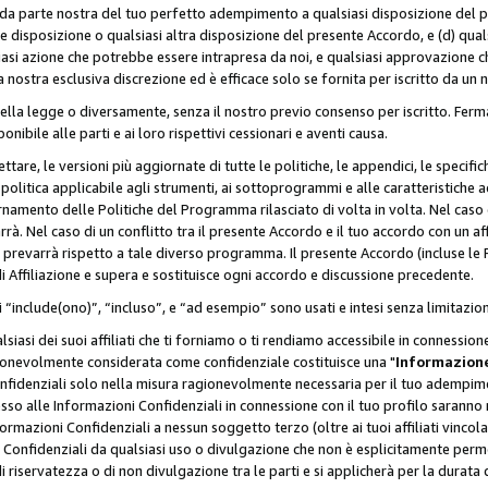
a da parte nostra del tuo perfetto adempimento a qualsiasi disposizione del p
ale disposizione o qualsiasi altra disposizione del presente Accordo, e (d) q
asi azione che potrebbe essere intrapresa da noi, e qualsiasi approvazione ch
 nostra esclusiva discrezione ed è efficace solo se fornita per iscritto da un
ella legge o diversamente, senza il nostro previo consenso per iscritto. Ferm
onibile alle parti e ai loro rispettivi cessionari e aventi causa.
are, le versioni più aggiornate di tutte le politiche, le appendici, le specifiche
olitica applicabile agli strumenti, ai sottoprogrammi e alle caratteristiche a
rnamento delle Politiche del Programma rilasciato di volta in volta. Nel caso d
à. Nel caso di un conflitto tra il presente Accordo e il tuo accordo con un af
prevarrà rispetto a tale diverso programma. Il presente Accordo (incluse le P
 Affiliazione e supera e sostituisce ogni accordo e discussione precedente.
 “include(ono)”, “incluso”, e “ad esempio” sono usati e intesi senza limitazio
iasi dei suoi affiliati che ti forniamo o ti rendiamo accessibile in connession
ionevolmente considerata come confidenziale costituisce una "
Informazione
onfidenziali solo nella misura ragionevolmente necessaria per il tuo adempime
esso alle Informazioni Confidenziali in connessione con il tuo profilo saranno
rmazioni Confidenziali a nessun soggetto terzo (oltre ai tuoi affiliati vincolat
 Confidenziali da qualsiasi uso o divulgazione che non è esplicitamente perm
i riservatezza o di non divulgazione tra le parti e si applicherà per la durata d