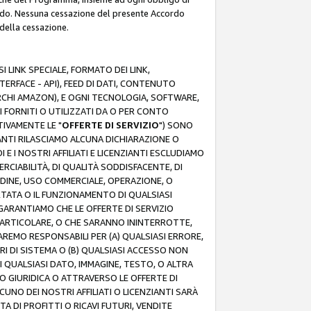
rdo. Nessuna cessazione del presente Accordo
 della cessazione.
 LINK SPECIALE, FORMATO DEI LINK,
RFACE - API), FEED DI DATI, CONTENUTO
ARCHI AMAZON), E OGNI TECNOLOGIA, SOFTWARE,
I FORNITI O UTILIZZATI DA O PER CONTO
TIVAMENTE LE "
OFFERTE DI SERVIZIO
") SONO
ZIANTI RILASCIAMO ALCUNA DICHIARAZIONE O
I E I NOSTRI AFFILIATI E LICENZIANTI ESCLUDIAMO
RCIABILITÀ, DI QUALITÀ SODDISFACENTE, DI
UDINE, USO COMMERCIALE, OPERAZIONE, O
RTATA O IL FUNZIONAMENTO DI QUALSIASI
I GARANTIAMO CHE LE OFFERTE DI SERVIZIO
ARTICOLARE, O CHE SARANNO ININTERROTTE,
SAREMO RESPONSABILI PER (A) QUALSIASI ERRORE,
ORI DI SISTEMA O (B) QUALSIASI ACCESSO NON
 QUALSIASI DATO, IMMAGINE, TESTO, O ALTRA
 GIURIDICA O ATTRAVERSO LE OFFERTE DI
NO DEI NOSTRI AFFILIATI O LICENZIANTI SARÀ
 DI PROFITTI O RICAVI FUTURI, VENDITE