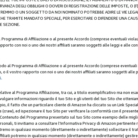
ERVANZA DEGLI OBBLIGHI O DOVERI DI REGISTRAZIONE DELLE IMPOSTE, 
OTREMMO O UN SOGGETTO DA NOI NOMINATO POTREBBE ADIRE LE VIE LEGA
HE TRAMITE MANDATO SPECIALE, PER ESERCITARE O DIFENDERE UNA CAUSA 
E SEZIONE.
al Programma di Affiliazione o al presente Accordo (comprese eventuali violazi
apporto con noi o uno dei nostri affiliati saranno soggetti alle leggi e alle co
 modo al Programma di Affiliazione o al presente Accordo (comprese eventuali v
 o il vostro rapporto con noi o uno dei nostri affiliati saranno soggetti alle p
3
.
lative al Programma Affiliazione, tra cui, a titolo esemplificativo ma non esau
ivulgare informazioni riguardo il tuo Sito e gli utenti del tuo Sito che ottenia
, il fatto che un particolare cliente di Amazon ha cliccato su un Link Specia
(craw), ed ispezionare il tuo Sito per verificare la conformità con il presente 
Contenuto del Programma presentato sul tuo Sito come esempio delle migliori 
onali, ti invitiamo a consultare l'Informativa Privacy di Amazon pertinente ri
i potremo in qualsiasi momento (direttamente o indirettamente) sollecitare il tr
ffiliati potremo in qualsiasi momento (direttamente o indirettamente) gestire s