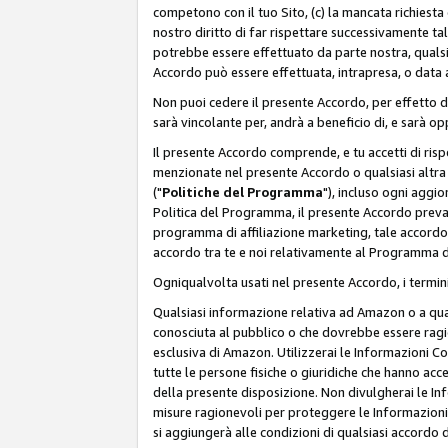
competono con il tuo Sito, (c) la mancata richiest
nostro diritto di far rispettare successivamente t
potrebbe essere effettuato da parte nostra, qualsi
Accordo può essere effettuata, intrapresa, o data a
Non puoi cedere il presente Accordo, per effetto d
sarà vincolante per, andrà a beneficio di, e sarà opp
Il presente Accordo comprende, e tu accetti di rispett
menzionate nel presente Accordo o qualsiasi altra p
("
Politiche del Programma
"), incluso ogni aggio
Politica del Programma, il presente Accordo prevarr
programma di affiliazione marketing, tale accordo 
accordo tra te e noi relativamente al Programma di
Ogniqualvolta usati nel presente Accordo, i termini
Qualsiasi informazione relativa ad Amazon o a quals
conosciuta al pubblico o che dovrebbe essere rag
esclusiva di Amazon. Utilizzerai le Informazioni C
tutte le persone fisiche o giuridiche che hanno acc
della presente disposizione. Non divulgherai le Info
misure ragionevoli per proteggere le Informazioni
si aggiungerà alle condizioni di qualsiasi accordo d