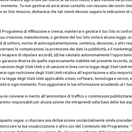
i momento. Tu non gestirai né avrai alcun contatto con nessuno dei nostri clien
con un Sito Amazon, dichiarerai che tali clienti devono seguire le indicazioni 
 al Programma di Affiliazione e creerai, manterrai e gestirai il tuo Sito in conf
tua creazione, manutenzione, o gestione del tuo Sito violerà alcuna legge, ord
 di settore, norma di autoregolamentazione, sentenza, decisione, o altri requi
ernano le comunicazioni, la protezione dei dati, la pubblicità, e il marketing),
 incapace di stipulare accordi), (d) hai valutato autonomamente l'opportunit
 o garanzia diversa da quelle espressamente stabilite nel presente Accordo, (
sanzioni degli Stati Uniti o di sanzioni in linea con la legge degli Stati Uniti i
terai ogni restrizione degli Stati Uniti relativa all'esportazione e alla riespor
la legge degli Stati Uniti applicabile a beni, software, tecnologia e servizi, 
ete in ogni momento. Puoi aggiornare le tue informazioni accedendo al l tuo a
a né conviene in merito all'ammontare di traffico o commissioni pubblicitarie
saremo responsabili per alcuna azione che intraprendi sulla base delle tue asp
e quanto segue, o rilasciare una dichiarazione sostanzialmente simile preced
utorizzare la tua visualizzazione o altro uso del Contenuto del Programma: “I
r questa dichiarazione e a meno che ciò non sia richiesto dalla legge applica