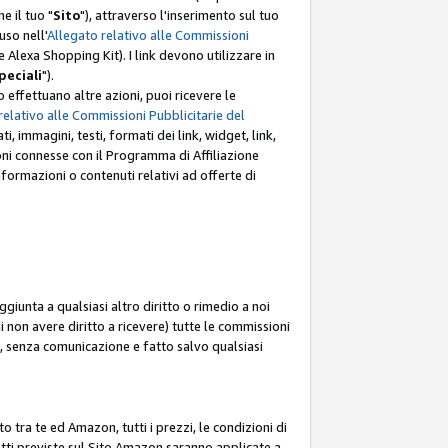
e il tuo "
Sito
"), attraverso l'inserimento sul tuo
uso nell'
Allegato relativo alle Commissioni
mite Alexa Shopping Kit). I link devono utilizzare in
peciali
").
 effettuano altre azioni, puoi ricevere le
relativo alle Commissioni Pubblicitarie del
i, immagini, testi, formati dei link, widget, link,
ioni connesse con il Programma di Affiliazione
ormazioni o contenuti relativi ad offerte di
ggiunta a qualsiasi altro diritto o rimedio a noi
i non avere diritto a ricevere) tutte le commissioni
i, senza comunicazione e fatto salvo qualsiasi
to tra te ed Amazon, tutti i prezzi, le condizioni di
rodotti previste sul Sito Amazon saranno applicate a