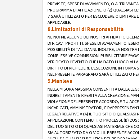
PREVISTE, SPESE DI AVVIAMENTO, O ALTRI VANT
PROGRAMMA DI AFFILIAZIONE, O (Z) QUALSIASI 
7 SARÀ UTILIZZATO PER ESCLUDERE O LIMITARE 
APPLICABILE.
8.Limitazioni di Responsabilità
NÉ NOI NÉ ALCUNO DEI NOSTRI AFFILIATI O LICEN
DI RICAVI, PROFITTI, SPESE DI AVVIAMENTO, ESE
POSSIBILITÀ DI TALI DANNI. INOLTRE, LA NOST
COMPLESSIVE COMMISSIONI PUBBLICITARIE PAGAT
VERIFICATO L'EVENTO CHE HA DATO LUOGO ALLA 
DIRITTO DI RICHIEDERE L'ESECUZIONE IN FORMA
NEL PRESENTE PARAGRAFO SARÀ UTILIZZATO PER 
9.Manleva
NELLA MISURA MASSIMA CONSENTITA DALLA LEGG
INDIRETTAMENTE RIFERITA ALLA CREAZIONE, MAN
VIOLAZIONE DEL PRESENTE ACCORDO, E TU ACCETTI 
INCARICATI, AMMINISTRATORI, E RAPPRESENTANTI
LEGALI) RELATIVE A (A) IL TUO SITO O QUALSIA
APPLICAZIONI, CONTENUTI, O PROCESSI, (B) L'U
DEL TUO SITO O DI QUALSIASI MATERIALE CHE CO
SIA AUTORIZZATO DA O VIOLI IL PRESENTE ACCO
(INCLUSA QUALSIASI POLITICA DEL PROGRAMMA),