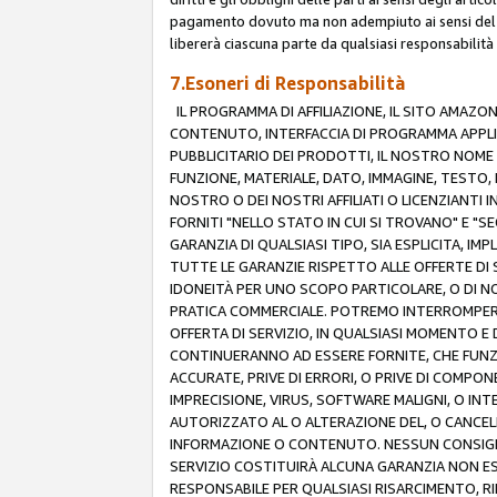
pagamento dovuto ma non adempiuto ai sensi del p
libererà ciascuna parte da qualsiasi responsabilità
7.Esoneri di Responsabilità
IL PROGRAMMA DI AFFILIAZIONE, IL SITO AMAZO
CONTENUTO, INTERFACCIA DI PROGRAMMA APPLIC
PUBBLICITARIO DEI PRODOTTI, IL NOSTRO NOME A
FUNZIONE, MATERIALE, DATO, IMMAGINE, TESTO, 
NOSTRO O DEI NOSTRI AFFILIATI O LICENZIANTI
FORNITI "NELLO STATO IN CUI SI TROVANO" E "S
GARANZIA DI QUALSIASI TIPO, SIA ESPLICITA, IMP
TUTTE LE GARANZIE RISPETTO ALLE OFFERTE DI S
IDONEITÀ PER UNO SCOPO PARTICOLARE, O DI NO
PRATICA COMMERCIALE. POTREMO INTERROMPERE O
OFFERTA DI SERVIZIO, IN QUALSIASI MOMENTO E D
CONTINUERANNO AD ESSERE FORNITE, CHE FUN
ACCURATE, PRIVE DI ERRORI, O PRIVE DI COMPON
IMPRECISIONE, VIRUS, SOFTWARE MALIGNI, O INT
AUTORIZZATO AL O ALTERAZIONE DEL, O CANCELL
INFORMAZIONE O CONTENUTO. NESSUN CONSIGLIO
SERVIZIO COSTITUIRÀ ALCUNA GARANZIA NON ESP
RESPONSABILE PER QUALSIASI RISARCIMENTO, RI