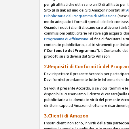
per gli affiliati che utilizzano un ID di affiliato p
Sito (i) di link ad uno dei Siti Amazon riportati all'
A
Pubblicitarie del Programma di Affiliazione
(ciascu
modo adeguato i formati speciali dei link contras
Quando i nostri clienti cliccano su o attivano i Lin
commissioni pubblicitarie relative agli acquisti ido
Programma di Affiliazione
. Al fine di facilitare l
contenuto pubblicitario, e altri strumenti per link
("
Contenuto del Programma
"). Il Contenuto de
prodotti su siti diversi dal Sito Amazon.
2.Requisiti di Conformità del Progra
Devi rispettare il presente Accordo per partecipare
Devi fornirci prontamente tutte le informazioni che
Se violi il presente Accordo, o se violi i termini e 
disponibile, ci riserviamo il diritto di cessare(nel
pubblicitarie a te dovute in virtù del presente Acc
diritto in capo ad Amazon di ottenere risarcimenti 
3.Clienti di Amazon
I nostri clienti non sono, in virtù della tua parteci
vendita, le regole, le politiche, e le procedure oper