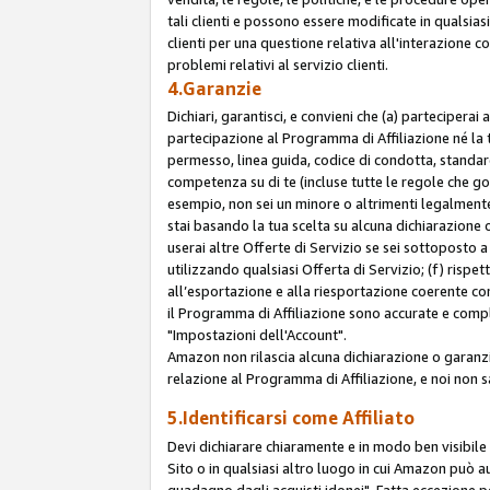
tali clienti e possono essere modificate in qualsias
clienti per una questione relativa all'interazione 
problemi relativi al servizio clienti.
4.Garanzie
Dichiari, garantisci, e convieni che (a) parteciperai
partecipazione al Programma di Affiliazione né la 
permesso, linea guida, codice di condotta, standard
competenza su di te (incluse tutte le regole che gov
esempio, non sei un minore o altrimenti legalmente
stai basando la tua scelta su alcuna dichiarazione
userai altre Offerte di Servizio se sei sottoposto a 
utilizzando qualsiasi Offerta di Servizio; (f) rispet
all’esportazione e alla riesportazione coerente con 
il Programma di Affiliazione sono accurate e compl
"Impostazioni dell'Account".
Amazon non rilascia alcuna dichiarazione o garanzi
relazione al Programma di Affiliazione, e noi non 
5.Identificarsi come Affiliato
Devi dichiarare chiaramente e in modo ben visibil
Sito o in qualsiasi altro luogo in cui Amazon può a
guadagno dagli acquisti idonei". Fatta eccezione pe