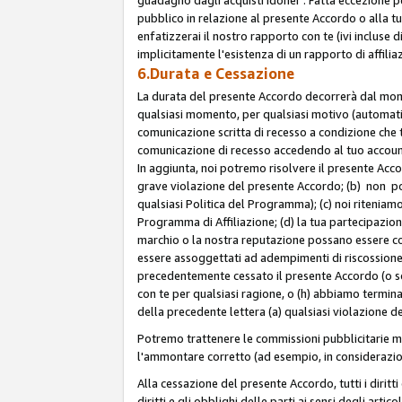
pubblico in relazione al presente Accordo o alla t
enfatizzerai il nostro rapporto con te (ivi incluse
implicitamente l'esistenza di un rapporto di affili
6.Durata e Cessazione
La durata del presente Accordo decorrerà dal momen
qualsiasi momento, per qualsiasi motivo (automatica
comunicazione scritta di recesso a condizione che t
comunicazione di recesso accedendo al tuo account s
In aggiunta, noi potremo risolvere il presente Acc
grave violazione del presente Accordo; (b) non po
qualsiasi Politica del Programma); (c) noi riteniamo
Programma di Affiliazione; (d) la tua partecipazione
marchio o la nostra reputazione possano essere co
essere assoggettati ad adempimenti di riscossione f
precedentemente cessato il presente Accordo (o sos
con te per qualsiasi ragione, o (h) abbiamo termina
della precedente lettera (a) qualsiasi violazione 
Potremo trattenere le commissioni pubblicitarie m
l'ammontare corretto (ad esempio, in considerazion
Alla cessazione del presente Accordo, tutti i diritti
diritti e gli obblighi delle parti ai sensi degli art