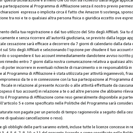
ua partecipazione al Programma di Affiliazione senza il nostro previo permes
 dichiarazioni espressa o implicita circa il fatto che Amazon ti sostenga, spon
azione tra noi e te o qualsiasi altra persona fisica o giuridica eccetto ove es
to della tua registrazione o dal tuo utilizzo del Sito degli Affiliati. Sia tu
mente e senza ricorrere all'autorità giudiziaria, se previsto dalla legge app
ale cessazione sarà efficace a decorrere da 7 giorni di calendario dalla data 
ul Sito degli Affiliati e selezionando l'opzione per chiudere il tuo account 
ordo o sospendere il tuo account immediatamente dandotene avviso iscritto per
ni rimedio entro 7 giorni dalla nostra comunicazione relativa a qualsiasi al
 di poter incorrere in eventuali richieste di risarcimento o in responsabilità i
 al Programma di Affiliazione è stata utilizzata per attività ingannevoli, fraud
mpromessi da te o in connessione con la tua partecipazione al Programma di A
iscale in relazione al presente Accordo o alle attività effettuate da ciascun
peso il tuo account) in relazione a te o ad altre persone che abbiamo rilevato
to il Programma di Affiliazione come reso generalmente disponibile ai partecip
dell'articolo 5 e come specificato nelle Politiche del Programma sarà conside
aturate non pagate per un periodo di tempo ragionevole a seguito della cessa
e di qualsiasi cancellazione o reso).
 e gli obblighi delle parti saranno estinti, incluse tutte le licenze concesse in
icoli 3, 4, 5, 6, 7, 8, 10, e 11 del presente Accordo e come specificato nelle P