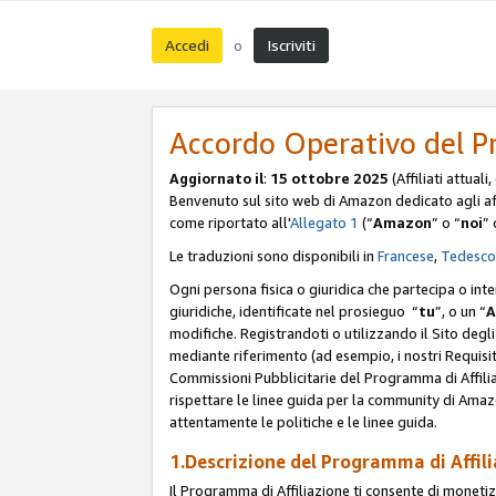
Accedi
Iscriviti
o
Accordo Operativo del P
Aggiornato il
:
15 ottobre 2025
(Affiliati attuali
Benvenuto sul sito web di Amazon dedicato agli affil
come riportato all'
Allegato 1
(“
Amazon
” o “
noi
” 
Le traduzioni sono disponibili in
Francese
,
Tedesco
Ogni persona fisica o giuridica che partecipa o int
giuridiche, identificate nel prosieguo “
tu
”, o un “
A
modifiche. Registrandoti o utilizzando il Sito degli 
mediante riferimento (ad esempio, i nostri Requisit
Commissioni Pubblicitarie del Programma di Affilia
rispettare le linee guida per la community di Amazo
attentamente le politiche e le linee guida.
1.Descrizione del Programma di Affil
Il Programma di Affiliazione ti consente di monetizz