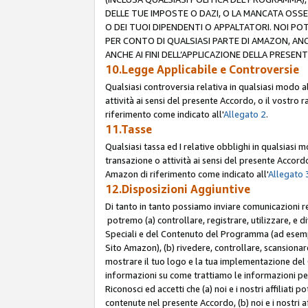
DELLE TUE IMPOSTE O DAZI, O LA MANCATA OSS
O DEI TUOI DIPENDENTI O APPALTATORI. NOI P
PER CONTO DI QUALSIASI PARTE DI AMAZON, ANC
ANCHE AI FINI DELL’APPLICAZIONE DELLA PRESENT
10.Legge Applicabile e Controversie
Qualsiasi controversia relativa in qualsiasi modo 
attività ai sensi del presente Accordo, o il vostro r
riferimento come indicato all'
Allegato 2
.
11.Tasse
Qualsiasi tassa ed I relative obblighi in qualsiasi
transazione o attività ai sensi del presente Accordo,
Amazon di riferimento come indicato all'
Allegato 
12.Disposizioni Aggiuntive
Di tanto in tanto possiamo inviare comunicazioni re
potremo (a) controllare, registrare, utilizzare, e d
Speciali e del Contenuto del Programma (ad esempio
Sito Amazon), (b) rivedere, controllare, scansionare 
mostrare il tuo logo e la tua implementazione del 
informazioni su come trattiamo le informazioni pers
Riconosci ed accetti che (a) noi e i nostri affiliat
contenute nel presente Accordo, (b) noi e i nostri a