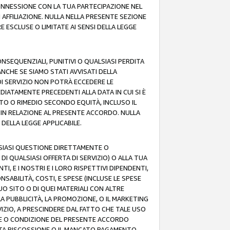
 CONNESSIONE CON LA TUA PARTECIPAZIONE NEL
AFFILIAZIONE. NULLA NELLA PRESENTE SEZIONE
 ESCLUSE O LIMITATE AI SENSI DELLA LEGGE
CONSEQUENZIALI, PUNITIVI O QUALSIASI PERDITA
ANCHE SE SIAMO STATI AVVISATI DELLA
DI SERVIZIO NON POTRÀ ECCEDERE LE
DIATAMENTE PRECEDENTI ALLA DATA IN CUI SI È
TTO O RIMEDIO SECONDO EQUITÀ, INCLUSO IL
O IN RELAZIONE AL PRESENTE ACCORDO. NULLA
DELLA LEGGE APPLICABILE.
LSIASI QUESTIONE DIRETTAMENTE O
I QUALSIASI OFFERTA DI SERVIZIO) O ALLA TUA
TI, E I NOSTRI E I LORO RISPETTIVI DIPENDENTI,
SABILITÀ, COSTI, E SPESE (INCLUSE LE SPESE
UO SITO O DI QUEI MATERIALI CON ALTRE
LA PUBBLICITÀ, LA PROMOZIONE, O IL MARKETING
VIZIO, A PRESCINDERE DAL FATTO CHE TALE USO
MINE O CONDIZIONE DEL PRESENTE ACCORDO
NCATA RISCOSSIONE O IL MANCATO PAGAMENTO