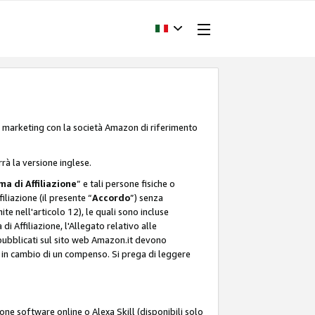
one marketing con la società Amazon di riferimento
rrà la versione inglese.
a di Affiliazione
” e tali persone fisiche o
liazione (il presente “
Accordo
”) senza
ite nell'articolo 12), le quali sono incluse
i Affiliazione, l'Allegato relativo alle
 pubblicati sul sito web Amazon.it devono
ti in cambio di un compenso. Si prega di leggere
ione software online o Alexa Skill (disponibili solo