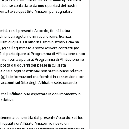
ti, e, se contattato da uno qualsiasi dei nostri
di contatto su quel Sito Amazon per segnalare
ormità con il presente Accordo, (b) né la tua
inanza, regola, normativa, ordine, licenza,
siti di qualsiasi autorità amministrativa che ha
 (c) sei legittimato a sottoscrivere contratti (ad
à di partecipare al Programma di Affiliazione e non
e) non parteciperai al Programma di Affiliazione né
mposta dai governi del paese in cui si sta
tazione e ogni restrizione non statunitense relative
e (g) le informazioni che fornisci in connessione con
ccount sul Sito degli Affiliati e selezionando
 che l'Affiliato può aspettare in ogni momento in
ettative.
entemente consentita dal presente Accordo, sul tuo
n qualità di Affiliato Amazon io ricevo un
bile, non effettuerai nessun’altra comunicazione al