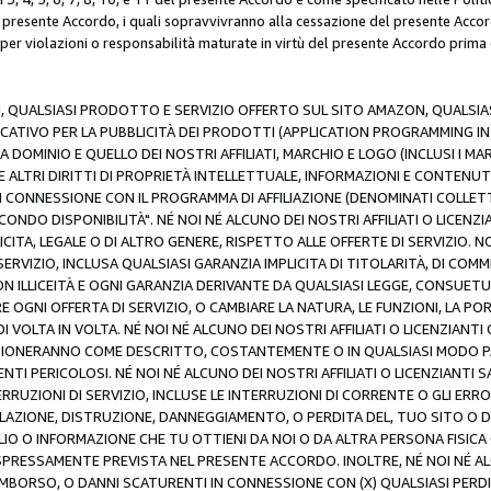
resente Accordo, i quali sopravvivranno alla cessazione del presente Acco
 per violazioni o responsabilità maturate in virtù del presente Accordo prima
N, QUALSIASI PRODOTTO E SERVIZIO OFFERTO SUL SITO AMAZON, QUALSIASI
ATIVO PER LA PUBBLICITÀ DEI PRODOTTI (APPLICATION PROGRAMMING INTE
 DOMINIO E QUELLO DEI NOSTRI AFFILIATI, MARCHIO E LOGO (INCLUSI I M
E ALTRI DIRITTI DI PROPRIETÀ INTELLETTUALE, INFORMAZIONI E CONTENUT
 IN CONNESSIONE CON IL PROGRAMMA DI AFFILIAZIONE (DENOMINATI COLLET
ECONDO DISPONIBILITÀ". NÉ NOI NÉ ALCUNO DEI NOSTRI AFFILIATI O LICEN
LICITA, LEGALE O DI ALTRO GENERE, RISPETTO ALLE OFFERTE DI SERVIZIO. NO
ERVIZIO, INCLUSA QUALSIASI GARANZIA IMPLICITA DI TITOLARITÀ, DI COMME
N ILLICEITÀ E OGNI GARANZIA DERIVANTE DA QUALSIASI LEGGE, CONSUET
GNI OFFERTA DI SERVIZIO, O CAMBIARE LA NATURA, LE FUNZIONI, LA PO
I VOLTA IN VOLTA. NÉ NOI NÉ ALCUNO DEI NOSTRI AFFILIATI O LICENZIANT
ZIONERANNO COME DESCRITTO, COSTANTEMENTE O IN QUALSIASI MODO P
ENTI PERICOLOSI. NÉ NOI NÉ ALCUNO DEI NOSTRI AFFILIATI O LICENZIANTI 
ERRUZIONI DI SERVIZIO, INCLUSE LE INTERRUZIONI DI CORRENTE O GLI ERR
AZIONE, DISTRUZIONE, DANNEGGIAMENTO, O PERDITA DEL, TUO SITO O DI
 O INFORMAZIONE CHE TU OTTIENI DA NOI O DA ALTRA PERSONA FISICA O
RESSAMENTE PREVISTA NEL PRESENTE ACCORDO. INOLTRE, NÉ NOI NÉ ALCU
MBORSO, O DANNI SCATURENTI IN CONNESSIONE CON (X) QUALSIASI PERDITA