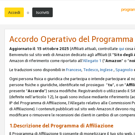
Accedi
Iscriviti
o
Accordo Operativo del Programma d
Aggiornato il
:
15 ottobre 2025
(Affiliati attuali, controllate
qui
cosa 
Benvenuto sul sito web di Amazon dedicato agli affiliati (il "
Sito degli A
Amazon di riferimento come riportato all'
Allegato 1
(“
Amazon
” o “
no
Le traduzioni sono disponibili in
Francese
,
Tedesco
,
Inglese
,
Spagnolo
Ogni persona fisica o giuridica che partecipa o intende partecipare al n
persone fisiche o giuridiche, identificate nel prosieguo “
tu
”, o un “
Affil
presente “
Accordo
”) senza modifiche. Registrandoti o utilizzando il Sito
(definite nell'articolo 12), le quali sono incluse mediante riferimento (a
IP del Programma di Affiliazione, l'Allegato relativo alle Commissioni 
di Affiliazione). I contenuti pubblicati sul sito web Amazon.it devono ris
modificare o rimuovere le recensioni dei clienti in cambio di un compens
1.Descrizione del Programma di Affiliazione
Il Programma di Affiliazione ti consente di monetizzare il tuo sito web, 