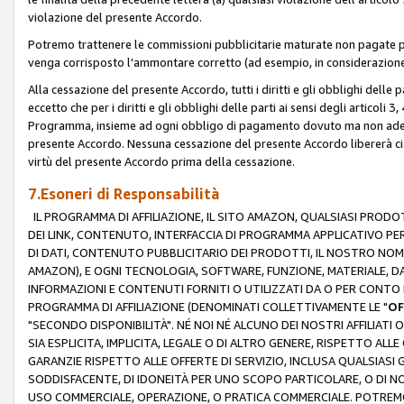
violazione del presente Accordo.
Potremo trattenere le commissioni pubblicitarie maturate non pagate pe
venga corrisposto l'ammontare corretto (ad esempio, in considerazione 
Alla cessazione del presente Accordo, tutti i diritti e gli obblighi delle 
eccetto che per i diritti e gli obblighi delle parti ai sensi degli articoli 
Programma, insieme ad ogni obbligo di pagamento dovuto ma non adempi
presente Accordo. Nessuna cessazione del presente Accordo libererà cia
virtù del presente Accordo prima della cessazione.
7.Esoneri di Responsabilità
IL PROGRAMMA DI AFFILIAZIONE, IL SITO AMAZON, QUALSIASI PRODO
DEI LINK, CONTENUTO, INTERFACCIA DI PROGRAMMA APPLICATIVO PER
DI DATI, CONTENUTO PUBBLICITARIO DEI PRODOTTI, IL NOSTRO NOME 
AMAZON), E OGNI TECNOLOGIA, SOFTWARE, FUNZIONE, MATERIALE, DAT
INFORMAZIONI E CONTENUTI FORNITI O UTILIZZATI DA O PER CONTO N
PROGRAMMA DI AFFILIAZIONE (DENOMINATI COLLETTIVAMENTE LE "
OF
"SECONDO DISPONIBILITÀ". NÉ NOI NÉ ALCUNO DEI NOSTRI AFFILIATI 
SIA ESPLICITA, IMPLICITA, LEGALE O DI ALTRO GENERE, RISPETTO ALLE
GARANZIE RISPETTO ALLE OFFERTE DI SERVIZIO, INCLUSA QUALSIASI G
SODDISFACENTE, DI IDONEITÀ PER UNO SCOPO PARTICOLARE, O DI NO
USO COMMERCIALE, OPERAZIONE, O PRATICA COMMERCIALE. POTREMO 