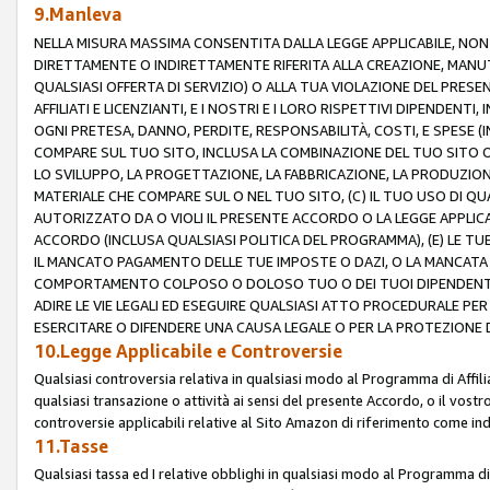
9.Manleva
NELLA MISURA MASSIMA CONSENTITA DALLA LEGGE APPLICABILE, NO
DIRETTAMENTE O INDIRETTAMENTE RIFERITA ALLA CREAZIONE, MANUT
QUALSIASI OFFERTA DI SERVIZIO) O ALLA TUA VIOLAZIONE DEL PRESE
AFFILIATI E LICENZIANTI, E I NOSTRI E I LORO RISPETTIVI DIPENDENT
OGNI PRETESA, DANNO, PERDITE, RESPONSABILITÀ, COSTI, E SPESE (IN
COMPARE SUL TUO SITO, INCLUSA LA COMBINAZIONE DEL TUO SITO O D
LO SVILUPPO, LA PROGETTAZIONE, LA FABBRICAZIONE, LA PRODUZIONE
MATERIALE CHE COMPARE SUL O NEL TUO SITO, (C) IL TUO USO DI QUA
AUTORIZZATO DA O VIOLI IL PRESENTE ACCORDO O LA LEGGE APPLICA
ACCORDO (INCLUSA QUALSIASI POLITICA DEL PROGRAMMA), (E) LE TU
IL MANCATO PAGAMENTO DELLE TUE IMPOSTE O DAZI, O LA MANCATA O
COMPORTAMENTO COLPOSO O DOLOSO TUO O DEI TUOI DIPENDENTI
ADIRE LE VIE LEGALI ED ESEGUIRE QUALSIASI ATTO PROCEDURALE PE
ESERCITARE O DIFENDERE UNA CAUSA LEGALE O PER LA PROTEZIONE DEI
10.Legge Applicabile e Controversie
Qualsiasi controversia relativa in qualsiasi modo al Programma di Affil
qualsiasi transazione o attività ai sensi del presente Accordo, o il vostro
controversie applicabili relative al Sito Amazon di riferimento come indi
11.Tasse
Qualsiasi tassa ed I relative obblighi in qualsiasi modo al Programma di