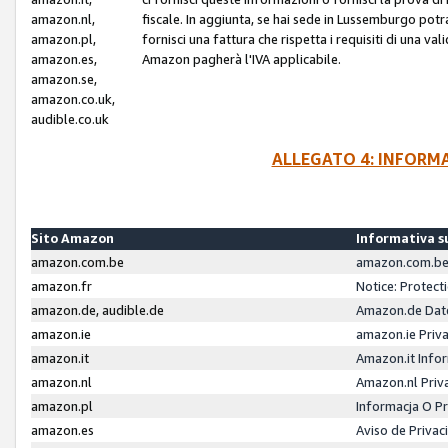
amazon.nl,
fiscale. In aggiunta, se hai sede in Lussemburgo potr
amazon.pl,
fornisci una fattura che rispetta i requisiti di una va
amazon.es,
Amazon pagherà l'IVA applicabile.
amazon.se,
amazon.co.uk,
audible.co.uk
ALLEGATO 4: INFORM
Sito Amazon
Informativa su
amazon.com.be
amazon.com.be 
amazon.fr
Notice: Protect
amazon.de, audible.de
Amazon.de Dat
amazon.ie
amazon.ie Priv
amazon.it
Amazon.it Infor
amazon.nl
Amazon.nl Priv
amazon.pl
Informacja O P
amazon.es
Aviso de Priva