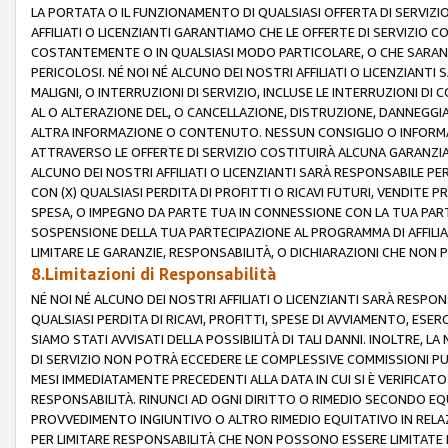
LA PORTATA O IL FUNZIONAMENTO DI QUALSIASI OFFERTA DI SERVIZIO
AFFILIATI O LICENZIANTI GARANTIAMO CHE LE OFFERTE DI SERVIZI
COSTANTEMENTE O IN QUALSIASI MODO PARTICOLARE, O CHE SARANN
PERICOLOSI. NÉ NOI NÉ ALCUNO DEI NOSTRI AFFILIATI O LICENZIANTI
MALIGNI, O INTERRUZIONI DI SERVIZIO, INCLUSE LE INTERRUZIONI D
AL O ALTERAZIONE DEL, O CANCELLAZIONE, DISTRUZIONE, DANNEGGIA
ALTRA INFORMAZIONE O CONTENUTO. NESSUN CONSIGLIO O INFORMAZ
ATTRAVERSO LE OFFERTE DI SERVIZIO COSTITUIRÀ ALCUNA GARANZI
ALCUNO DEI NOSTRI AFFILIATI O LICENZIANTI SARÀ RESPONSABILE P
CON (X) QUALSIASI PERDITA DI PROFITTI O RICAVI FUTURI, VENDITE P
SPESA, O IMPEGNO DA PARTE TUA IN CONNESSIONE CON LA TUA PARTE
SOSPENSIONE DELLA TUA PARTECIPAZIONE AL PROGRAMMA DI AFFILIA
LIMITARE LE GARANZIE, RESPONSABILITÀ, O DICHIARAZIONI CHE NON 
8.Limitazioni di Responsabilità
NÉ NOI NÉ ALCUNO DEI NOSTRI AFFILIATI O LICENZIANTI SARÀ RESPONS
QUALSIASI PERDITA DI RICAVI, PROFITTI, SPESE DI AVVIAMENTO, ESE
SIAMO STATI AVVISATI DELLA POSSIBILITÀ DI TALI DANNI. INOLTRE,
DI SERVIZIO NON POTRÀ ECCEDERE LE COMPLESSIVE COMMISSIONI PU
MESI IMMEDIATAMENTE PRECEDENTI ALLA DATA IN CUI SI È VERIFICAT
RESPONSABILITÀ. RINUNCI AD OGNI DIRITTO O RIMEDIO SECONDO EQUI
PROVVEDIMENTO INGIUNTIVO O ALTRO RIMEDIO EQUITATIVO IN RELA
PER LIMITARE RESPONSABILITÀ CHE NON POSSONO ESSERE LIMITATE I