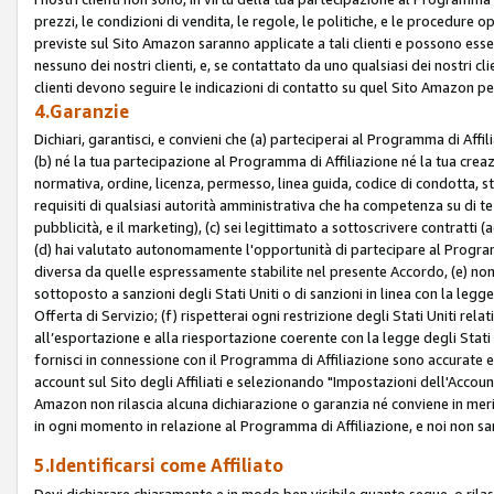
prezzi, le condizioni di vendita, le regole, le politiche, e le procedure ope
previste sul Sito Amazon saranno applicate a tali clienti e possono ess
nessuno dei nostri clienti, e, se contattato da uno qualsiasi dei nostri cl
clienti devono seguire le indicazioni di contatto su quel Sito Amazon per
4.Garanzie
Dichiari, garantisci, e convieni che (a) parteciperai al Programma di Affil
(b) né la tua partecipazione al Programma di Affiliazione né la tua crea
normativa, ordine, licenza, permesso, linea guida, codice di condotta, 
requisiti di qualsiasi autorità amministrativa che ha competenza su di te
pubblicità, e il marketing), (c) sei legittimato a sottoscrivere contratti
(d) hai valutato autonomamente l'opportunità di partecipare al Programm
diversa da quelle espressamente stabilite nel presente Accordo, (e) non 
sottoposto a sanzioni degli Stati Uniti o di sanzioni in linea con la legge
Offerta di Servizio; (f) rispetterai ogni restrizione degli Stati Uniti rel
all’esportazione e alla riesportazione coerente con la legge degli Stati U
fornisci in connessione con il Programma di Affiliazione sono accurate
account sul Sito degli Affiliati e selezionando "Impostazioni dell'Accoun
Amazon non rilascia alcuna dichiarazione o garanzia né conviene in merit
in ogni momento in relazione al Programma di Affiliazione, e noi non sa
5.Identificarsi come Affiliato
Devi dichiarare chiaramente e in modo ben visibile quanto segue, o ril