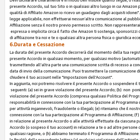
presente Accordo, sul tuo Sito o in qualsiasi altro luogo in cui Amazon
qualità di Affiliato Amazon io ricevo un guadagno dagli acquisti idonei"
legge applicabile, non effettuerai nessun’altra comunicazione al pubbl
Affiliazione senza il nostro previo permesso scritto. Non rappresenterai 
espressa o implicita circa il fatto che Amazon ti sostenga, sponsorizzi
di affiliazione tra noi e te o qualsiasi altra persona fisica o giuridica
6.Durata e Cessazione
La durata del presente Accordo decorrerà dal momento della tua registraz
presente Accordo in qualsiasi momento, per qualsiasi motivo (automaticam
trasmettendo all'altra parte una comunicazione scritta di recesso a cond
data di invio della comunicazione. Puoi trasmettere la comunicazione di
chiudere il tuo account nelle "Impostazioni dell'Account".
In aggiunta, noi potremo risolvere il presente Accordo o sospendere il
seguenti: (a) sei in grave violazione del presente Accordo; (b) non poni
violazione del presente Accordo (compresa qualsiasi Politica del Program
responsabilità in connessione con la tua partecipazione al Programma di 
per attività ingannevoli, fraudolente o illegali; (e) riteniamo che il n
connessione con la tua partecipazione al Programma di Affiliazione; (f)
in relazione al presente Accordo o alle attività effettuate da ciascuna
Accordo (o sospeso il tuo account) in relazione a te o ad altre persone c
qualsiasi ragione, o (h) abbiamo terminato il Programma di Affiliazione
le finalità della precedente lettera (a) qualsiasi violazione dell'artic