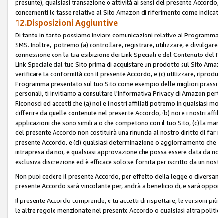
presunte), qualsiasi transazione o attività ai sensi del presente Accordo,
concernenti le tasse relative al Sito Amazon di riferimento come indicato
12.Disposizioni Aggiuntive
Di tanto in tanto possiamo inviare comunicazioni relative al Programma Af
SMS. Inoltre, potremo (a) controllare, registrare, utilizzare, e divulgare
connessione con la tua esibizione dei Link Speciali e del Contenuto del
Link Speciale dal tuo Sito prima di acquistare un prodotto sul Sito Amazo
verificare la conformità con il presente Accordo, e (c) utilizzare, ripro
Programma presentato sul tuo Sito come esempio delle migliori prassi n
personali, ti invitiamo a consultare l'Informativa Privacy di Amazon pert
Riconosci ed accetti che (a) noi e i nostri affiliati potremo in qualsiasi
differire da quelle contenute nel presente Accordo, (b) noi e i nostri af
applicazioni che sono simili a o che competono con il tuo Sito, (c) la 
del presente Accordo non costituirà una rinuncia al nostro diritto di far
presente Accordo, e (d) qualsiasi determinazione o aggiornamento che 
intrapresa da noi, e qualsiasi approvazione che possa essere data da noi
esclusiva discrezione ed è efficace solo se fornita per iscritto da un n
Non puoi cedere il presente Accordo, per effetto della legge o diversame
presente Accordo sarà vincolante per, andrà a beneficio di, e sarà opponib
Il presente Accordo comprende, e tu accetti di rispettare, le versioni più a
le altre regole menzionate nel presente Accordo o qualsiasi altra politic