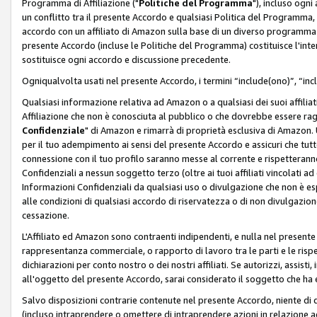
Programma di Affiliazione ("
Politiche del Programma
"), incluso ogn
un conflitto tra il presente Accordo e qualsiasi Politica del Programma, 
accordo con un affiliato di Amazon sulla base di un diverso programma d
presente Accordo (incluse le Politiche del Programma) costituisce l'int
sostituisce ogni accordo e discussione precedente.
Ogniqualvolta usati nel presente Accordo, i termini “include(ono)”, “inc
Qualsiasi informazione relativa ad Amazon o a qualsiasi dei suoi affilia
Affiliazione che non è conosciuta al pubblico o che dovrebbe essere ra
Confidenziale
" di Amazon e rimarrà di proprietà esclusiva di Amazon. 
per il tuo adempimento ai sensi del presente Accordo e assicuri che tutt
connessione con il tuo profilo saranno messe al corrente e rispetterann
Confidenziali a nessun soggetto terzo (oltre ai tuoi affiliati vincolati a
Informazioni Confidenziali da qualsiasi uso o divulgazione che non è e
alle condizioni di qualsiasi accordo di riservatezza o di non divulgazione 
cessazione.
L'Affiliato ed Amazon sono contraenti indipendenti, e nulla nel presente
rappresentanza commerciale, o rapporto di lavoro tra le parti e le rispe
dichiarazioni per conto nostro o dei nostri affiliati. Se autorizzi, assisti,
all'oggetto del presente Accordo, sarai considerato il soggetto che ha 
Salvo disposizioni contrarie contenute nel presente Accordo, niente di q
(incluso intraprendere o omettere di intraprendere azioni in relazione a