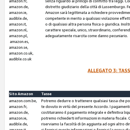
amazon.fr,
senza riguardo ai principi di conflitto tra leggi. C
amazon.de,
distretto giudiziario della città di Lussemburgo. 
amazon.ie,
Amazon sarà legittimata a richiedere provvedimenti 
audible.de,
competente in merito a qualsiasi violazione effettiv
amazon.it,
o di qualsiasi altra persona fisica o giuridica. Ino
amazon.nl,
carattere speciale, unico, straordinario, conferen
amazon.pl,
adeguatamente risarcita come danno pecuniario.
amazon.es,
amazon.se,
amazon.co.uk,
audible.co.uk
ALLEGATO 3: TAS
Sito Amazon
Tasse
amazon.com.be,
Potremo dedurre o trattenere qualsiasi tassa che p
amazon.fr,
te dovuto in virtù del presente Accordo. I pagamenti c
amazon.de,
costituiranno il pagamento integrale e definitiva liq
amazon.ie,
potremo richiederti informazioni in materia fiscale. Qu
audible.de,
riserviamo la facoltà di (in aggiunta ad ogni altro di
amazon.it,
ci fornisci queste informazioni o fornisci la prova 