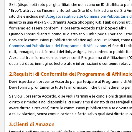
Skill (disponibili solo per gli affiliati che utilizzano un ID di affiliato
"
Sito
"), attraverso l'inserimento sul tuo Sito (i) di link ad uno dei Siti A
sito che è incluso nell'
Allegato relativo alle Commissioni Pubblicitarie 
inserito in una Alexa Skill (tramite Alexa Shopping Kit). I link devono u
forniamo ed essere conformi al presente Accordo ("
Link Speciali
").
Quando i nostri clienti cliccano su o attivano i Link Speciali per acquis
ricevere le commissioni pubblicitarie relative agli acquisti idonei, come 
Commissioni Pubblicitarie del Programma di Affiliazione
. Al fine di fa
dati, immagini, testi, formati dei link, widget, link, contenuto pubblicita
Alexa e altre informazioni connesse con il Programma di Affiliazione ("
qualsiasi dato, immagine, testo o altre informazioni o contenuti relativi 
2.Requisiti di Conformità del Programma di Affiliazi
Devi rispettare il presente Accordo per partecipare al Programma di Affi
Devi fornirci prontamente tutte le informazioni che ti richiederemo per 
Se violi il presente Accordo, o se violi i termini e le condizioni di quals
diritto o rimedio a noi disponibile, ci riserviamo il diritto di cessare(n
avere diritto a ricevere) tutte le commissioni pubblicitarie a te dovute
a tali violazioni, senza comunicazione e fatto salvo qualsiasi diritto in
3.Clienti di Amazon
I nostri clienti non sono, in virtù della tua partecipazione al Programma d