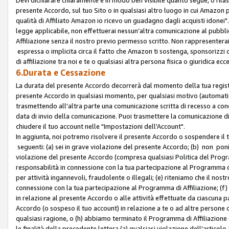
presente Accordo, sul tuo Sito o in qualsiasi altro luogo in cui Amazon
qualità di Affiliato Amazon io ricevo un guadagno dagli acquisti idonei"
legge applicabile, non effettuerai nessun’altra comunicazione al pubbl
Affiliazione senza il nostro previo permesso scritto. Non rappresenterai 
espressa o implicita circa il fatto che Amazon ti sostenga, sponsorizzi
di affiliazione tra noi e te o qualsiasi altra persona fisica o giuridica
6.Durata e Cessazione
La durata del presente Accordo decorrerà dal momento della tua registraz
presente Accordo in qualsiasi momento, per qualsiasi motivo (automaticam
trasmettendo all'altra parte una comunicazione scritta di recesso a cond
data di invio della comunicazione. Puoi trasmettere la comunicazione di
chiudere il tuo account nelle "Impostazioni dell'Account".
In aggiunta, noi potremo risolvere il presente Accordo o sospendere il
seguenti: (a) sei in grave violazione del presente Accordo; (b) non poni
violazione del presente Accordo (compresa qualsiasi Politica del Program
responsabilità in connessione con la tua partecipazione al Programma di 
per attività ingannevoli, fraudolente o illegali; (e) riteniamo che il n
connessione con la tua partecipazione al Programma di Affiliazione; (f)
in relazione al presente Accordo o alle attività effettuate da ciascuna
Accordo (o sospeso il tuo account) in relazione a te o ad altre persone c
qualsiasi ragione, o (h) abbiamo terminato il Programma di Affiliazione
le finalità della precedente lettera (a) qualsiasi violazione dell'artic