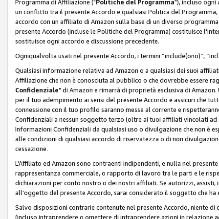
Programma di Affiliazione ("
Politiche del Programma
"), incluso ogn
un conflitto tra il presente Accordo e qualsiasi Politica del Programma, 
accordo con un affiliato di Amazon sulla base di un diverso programma d
presente Accordo (incluse le Politiche del Programma) costituisce l'int
sostituisce ogni accordo e discussione precedente.
Ogniqualvolta usati nel presente Accordo, i termini “include(ono)”, “inc
Qualsiasi informazione relativa ad Amazon o a qualsiasi dei suoi affilia
Affiliazione che non è conosciuta al pubblico o che dovrebbe essere ra
Confidenziale
" di Amazon e rimarrà di proprietà esclusiva di Amazon. 
per il tuo adempimento ai sensi del presente Accordo e assicuri che tutt
connessione con il tuo profilo saranno messe al corrente e rispetterann
Confidenziali a nessun soggetto terzo (oltre ai tuoi affiliati vincolati a
Informazioni Confidenziali da qualsiasi uso o divulgazione che non è e
alle condizioni di qualsiasi accordo di riservatezza o di non divulgazione 
cessazione.
L'Affiliato ed Amazon sono contraenti indipendenti, e nulla nel presente
rappresentanza commerciale, o rapporto di lavoro tra le parti e le rispe
dichiarazioni per conto nostro o dei nostri affiliati. Se autorizzi, assisti,
all'oggetto del presente Accordo, sarai considerato il soggetto che ha 
Salvo disposizioni contrarie contenute nel presente Accordo, niente di q
(incluso intraprendere o omettere di intraprendere azioni in relazione a