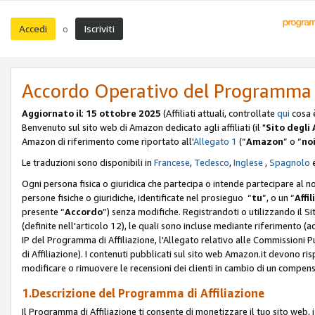
Accedi
Iscriviti
o
Accordo Operativo del Programma d
Aggiornato il
:
15 ottobre 2025
(Affiliati attuali, controllate
qui
cosa 
Benvenuto sul sito web di Amazon dedicato agli affiliati (il "
Sito degli A
Amazon di riferimento come riportato all'
Allegato 1
(“
Amazon
” o “
no
Le traduzioni sono disponibili in
Francese
,
Tedesco
,
Inglese
,
Spagnolo
Ogni persona fisica o giuridica che partecipa o intende partecipare al n
persone fisiche o giuridiche, identificate nel prosieguo “
tu
”, o un “
Affil
presente “
Accordo
”) senza modifiche. Registrandoti o utilizzando il Sito
(definite nell'articolo 12), le quali sono incluse mediante riferimento (a
IP del Programma di Affiliazione, l'Allegato relativo alle Commissioni 
di Affiliazione). I contenuti pubblicati sul sito web Amazon.it devono ris
modificare o rimuovere le recensioni dei clienti in cambio di un compens
1.Descrizione del Programma di Affiliazione
Il Programma di Affiliazione ti consente di monetizzare il tuo sito web, 