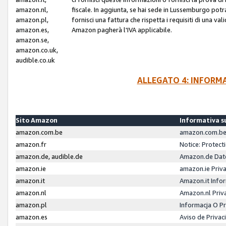
amazon.nl,
fiscale. In aggiunta, se hai sede in Lussemburgo potr
amazon.pl,
fornisci una fattura che rispetta i requisiti di una va
amazon.es,
Amazon pagherà l'IVA applicabile.
amazon.se,
amazon.co.uk,
audible.co.uk
ALLEGATO 4: INFORM
Sito Amazon
Informativa su
amazon.com.be
amazon.com.be 
amazon.fr
Notice: Protect
amazon.de, audible.de
Amazon.de Dat
amazon.ie
amazon.ie Priv
amazon.it
Amazon.it Infor
amazon.nl
Amazon.nl Priv
amazon.pl
Informacja O P
amazon.es
Aviso de Priva