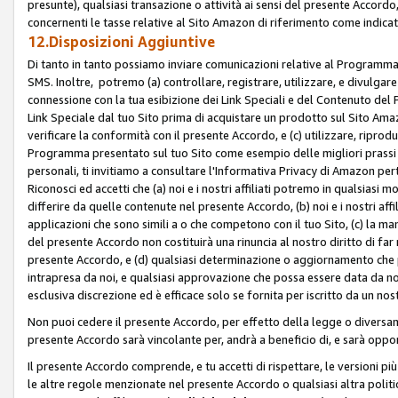
presunte), qualsiasi transazione o attività ai sensi del presente Accordo,
concernenti le tasse relative al Sito Amazon di riferimento come indicato
12.Disposizioni Aggiuntive
Di tanto in tanto possiamo inviare comunicazioni relative al Programma Af
SMS. Inoltre, potremo (a) controllare, registrare, utilizzare, e divulgare
connessione con la tua esibizione dei Link Speciali e del Contenuto del
Link Speciale dal tuo Sito prima di acquistare un prodotto sul Sito Amazo
verificare la conformità con il presente Accordo, e (c) utilizzare, ripro
Programma presentato sul tuo Sito come esempio delle migliori prassi n
personali, ti invitiamo a consultare l'Informativa Privacy di Amazon pert
Riconosci ed accetti che (a) noi e i nostri affiliati potremo in qualsiasi
differire da quelle contenute nel presente Accordo, (b) noi e i nostri af
applicazioni che sono simili a o che competono con il tuo Sito, (c) la 
del presente Accordo non costituirà una rinuncia al nostro diritto di far
presente Accordo, e (d) qualsiasi determinazione o aggiornamento che 
intrapresa da noi, e qualsiasi approvazione che possa essere data da noi
esclusiva discrezione ed è efficace solo se fornita per iscritto da un n
Non puoi cedere il presente Accordo, per effetto della legge o diversame
presente Accordo sarà vincolante per, andrà a beneficio di, e sarà opponib
Il presente Accordo comprende, e tu accetti di rispettare, le versioni più a
le altre regole menzionate nel presente Accordo o qualsiasi altra politic