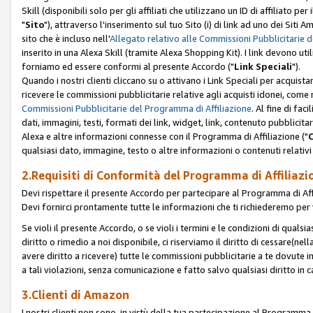
Skill (disponibili solo per gli affiliati che utilizzano un ID di affiliato
"
Sito
"), attraverso l'inserimento sul tuo Sito (i) di link ad uno dei Siti A
sito che è incluso nell'
Allegato relativo alle Commissioni Pubblicitarie 
inserito in una Alexa Skill (tramite Alexa Shopping Kit). I link devono u
forniamo ed essere conformi al presente Accordo ("
Link Speciali
").
Quando i nostri clienti cliccano su o attivano i Link Speciali per acquis
ricevere le commissioni pubblicitarie relative agli acquisti idonei, come 
Commissioni Pubblicitarie del Programma di Affiliazione
. Al fine di fa
dati, immagini, testi, formati dei link, widget, link, contenuto pubblicita
Alexa e altre informazioni connesse con il Programma di Affiliazione ("
qualsiasi dato, immagine, testo o altre informazioni o contenuti relativi 
2.Requisiti di Conformità del Programma di Affiliazi
Devi rispettare il presente Accordo per partecipare al Programma di Affi
Devi fornirci prontamente tutte le informazioni che ti richiederemo per 
Se violi il presente Accordo, o se violi i termini e le condizioni di quals
diritto o rimedio a noi disponibile, ci riserviamo il diritto di cessare(n
avere diritto a ricevere) tutte le commissioni pubblicitarie a te dovute
a tali violazioni, senza comunicazione e fatto salvo qualsiasi diritto in
3.Clienti di Amazon
I nostri clienti non sono, in virtù della tua partecipazione al Programma d