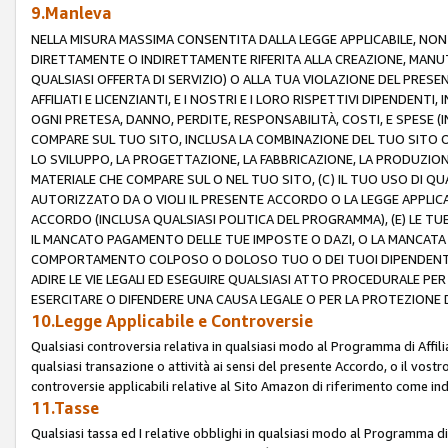
9.Manleva
NELLA MISURA MASSIMA CONSENTITA DALLA LEGGE APPLICABILE, NO
DIRETTAMENTE O INDIRETTAMENTE RIFERITA ALLA CREAZIONE, MANUT
QUALSIASI OFFERTA DI SERVIZIO) O ALLA TUA VIOLAZIONE DEL PRESE
AFFILIATI E LICENZIANTI, E I NOSTRI E I LORO RISPETTIVI DIPENDENT
OGNI PRETESA, DANNO, PERDITE, RESPONSABILITÀ, COSTI, E SPESE (IN
COMPARE SUL TUO SITO, INCLUSA LA COMBINAZIONE DEL TUO SITO O D
LO SVILUPPO, LA PROGETTAZIONE, LA FABBRICAZIONE, LA PRODUZIONE
MATERIALE CHE COMPARE SUL O NEL TUO SITO, (C) IL TUO USO DI QUA
AUTORIZZATO DA O VIOLI IL PRESENTE ACCORDO O LA LEGGE APPLICA
ACCORDO (INCLUSA QUALSIASI POLITICA DEL PROGRAMMA), (E) LE TU
IL MANCATO PAGAMENTO DELLE TUE IMPOSTE O DAZI, O LA MANCATA O
COMPORTAMENTO COLPOSO O DOLOSO TUO O DEI TUOI DIPENDENTI
ADIRE LE VIE LEGALI ED ESEGUIRE QUALSIASI ATTO PROCEDURALE PE
ESERCITARE O DIFENDERE UNA CAUSA LEGALE O PER LA PROTEZIONE DEI
10.Legge Applicabile e Controversie
Qualsiasi controversia relativa in qualsiasi modo al Programma di Affil
qualsiasi transazione o attività ai sensi del presente Accordo, o il vostro
controversie applicabili relative al Sito Amazon di riferimento come indi
11.Tasse
Qualsiasi tassa ed I relative obblighi in qualsiasi modo al Programma di