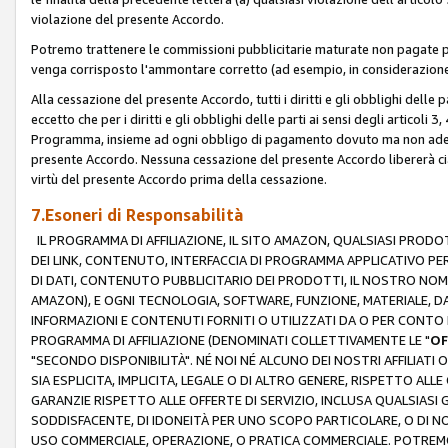
violazione del presente Accordo.
Potremo trattenere le commissioni pubblicitarie maturate non pagate pe
venga corrisposto l'ammontare corretto (ad esempio, in considerazione 
Alla cessazione del presente Accordo, tutti i diritti e gli obblighi delle 
eccetto che per i diritti e gli obblighi delle parti ai sensi degli articoli 
Programma, insieme ad ogni obbligo di pagamento dovuto ma non adempi
presente Accordo. Nessuna cessazione del presente Accordo libererà cia
virtù del presente Accordo prima della cessazione.
7.Esoneri di Responsabilità
IL PROGRAMMA DI AFFILIAZIONE, IL SITO AMAZON, QUALSIASI PRODO
DEI LINK, CONTENUTO, INTERFACCIA DI PROGRAMMA APPLICATIVO PER
DI DATI, CONTENUTO PUBBLICITARIO DEI PRODOTTI, IL NOSTRO NOME 
AMAZON), E OGNI TECNOLOGIA, SOFTWARE, FUNZIONE, MATERIALE, DAT
INFORMAZIONI E CONTENUTI FORNITI O UTILIZZATI DA O PER CONTO N
PROGRAMMA DI AFFILIAZIONE (DENOMINATI COLLETTIVAMENTE LE "
OF
"SECONDO DISPONIBILITÀ". NÉ NOI NÉ ALCUNO DEI NOSTRI AFFILIATI 
SIA ESPLICITA, IMPLICITA, LEGALE O DI ALTRO GENERE, RISPETTO ALLE
GARANZIE RISPETTO ALLE OFFERTE DI SERVIZIO, INCLUSA QUALSIASI G
SODDISFACENTE, DI IDONEITÀ PER UNO SCOPO PARTICOLARE, O DI NO
USO COMMERCIALE, OPERAZIONE, O PRATICA COMMERCIALE. POTREMO 