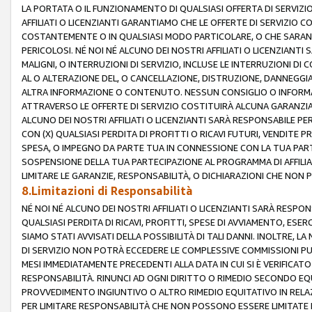
LA PORTATA O IL FUNZIONAMENTO DI QUALSIASI OFFERTA DI SERVIZIO
AFFILIATI O LICENZIANTI GARANTIAMO CHE LE OFFERTE DI SERVIZI
COSTANTEMENTE O IN QUALSIASI MODO PARTICOLARE, O CHE SARANN
PERICOLOSI. NÉ NOI NÉ ALCUNO DEI NOSTRI AFFILIATI O LICENZIANTI
MALIGNI, O INTERRUZIONI DI SERVIZIO, INCLUSE LE INTERRUZIONI D
AL O ALTERAZIONE DEL, O CANCELLAZIONE, DISTRUZIONE, DANNEGGIA
ALTRA INFORMAZIONE O CONTENUTO. NESSUN CONSIGLIO O INFORMAZ
ATTRAVERSO LE OFFERTE DI SERVIZIO COSTITUIRÀ ALCUNA GARANZI
ALCUNO DEI NOSTRI AFFILIATI O LICENZIANTI SARÀ RESPONSABILE P
CON (X) QUALSIASI PERDITA DI PROFITTI O RICAVI FUTURI, VENDITE P
SPESA, O IMPEGNO DA PARTE TUA IN CONNESSIONE CON LA TUA PARTE
SOSPENSIONE DELLA TUA PARTECIPAZIONE AL PROGRAMMA DI AFFILIA
LIMITARE LE GARANZIE, RESPONSABILITÀ, O DICHIARAZIONI CHE NON 
8.Limitazioni di Responsabilità
NÉ NOI NÉ ALCUNO DEI NOSTRI AFFILIATI O LICENZIANTI SARÀ RESPONS
QUALSIASI PERDITA DI RICAVI, PROFITTI, SPESE DI AVVIAMENTO, ESE
SIAMO STATI AVVISATI DELLA POSSIBILITÀ DI TALI DANNI. INOLTRE,
DI SERVIZIO NON POTRÀ ECCEDERE LE COMPLESSIVE COMMISSIONI PU
MESI IMMEDIATAMENTE PRECEDENTI ALLA DATA IN CUI SI È VERIFICAT
RESPONSABILITÀ. RINUNCI AD OGNI DIRITTO O RIMEDIO SECONDO EQUI
PROVVEDIMENTO INGIUNTIVO O ALTRO RIMEDIO EQUITATIVO IN RELA
PER LIMITARE RESPONSABILITÀ CHE NON POSSONO ESSERE LIMITATE I