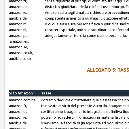
amazon.fr,
senza riguardo ai principi di conflitto tra leggi. C
amazon.de,
distretto giudiziario della città di Lussemburgo. 
amazon.ie,
Amazon sarà legittimata a richiedere provvedimenti 
audible.de,
competente in merito a qualsiasi violazione effettiv
amazon.it,
o di qualsiasi altra persona fisica o giuridica. Ino
amazon.nl,
carattere speciale, unico, straordinario, conferen
amazon.pl,
adeguatamente risarcita come danno pecuniario.
amazon.es,
amazon.se,
amazon.co.uk,
audible.co.uk
ALLEGATO 3: TAS
Sito Amazon
Tasse
amazon.com.be,
Potremo dedurre o trattenere qualsiasi tassa che p
amazon.fr,
te dovuto in virtù del presente Accordo. I pagamenti c
amazon.de,
costituiranno il pagamento integrale e definitiva liq
amazon.ie,
potremo richiederti informazioni in materia fiscale. Qu
audible.de,
riserviamo la facoltà di (in aggiunta ad ogni altro di
amazon.it,
ci fornisci queste informazioni o fornisci la prova 