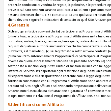
prezzi, le condizioni di vendita, le regole, le politiche, e le procedure ope
previste sul Sito Amazon saranno applicate a tali clienti e possono ess
nessuno dei nostri clienti, e, se contattato da uno qualsiasi dei nostri cl
clienti devono seguire le indicazioni di contatto su quel Sito Amazon per
4.Garanzie
Dichiari, garantisci, e convieni che (a) parteciperai al Programma di Affil
(b) né la tua partecipazione al Programma di Affiliazione né la tua crea
normativa, ordine, licenza, permesso, linea guida, codice di condotta, 
requisiti di qualsiasi autorità amministrativa che ha competenza su di te
pubblicità, e il marketing), (c) sei legittimato a sottoscrivere contratti
(d) hai valutato autonomamente l'opportunità di partecipare al Programm
diversa da quelle espressamente stabilite nel presente Accordo, (e) non 
sottoposto a sanzioni degli Stati Uniti o di sanzioni in linea con la legge
Offerta di Servizio; (f) rispetterai ogni restrizione degli Stati Uniti rel
all’esportazione e alla riesportazione coerente con la legge degli Stati U
fornisci in connessione con il Programma di Affiliazione sono accurate
account sul Sito degli Affiliati e selezionando "Impostazioni dell'Accoun
Amazon non rilascia alcuna dichiarazione o garanzia né conviene in merit
in ogni momento in relazione al Programma di Affiliazione, e noi non sa
5.Identificarsi come Affiliato
Devi dichiarare chiaramente e in modo ben visibile quanto segue, o ril