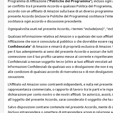
Programma di Affiliazione ("
Politiche del Programma
"), incluso ogn
un conflitto tra il presente Accordo e qualsiasi Politica del Programma, 
accordo con un affiliato di Amazon sulla base di un diverso programma d
presente Accordo (incluse le Politiche del Programma) costituisce l'int
sostituisce ogni accordo e discussione precedente.
Ogniqualvolta usati nel presente Accordo, i termini “include(ono)”, “inc
Qualsiasi informazione relativa ad Amazon o a qualsiasi dei suoi affilia
Affiliazione che non è conosciuta al pubblico o che dovrebbe essere ra
Confidenziale
" di Amazon e rimarrà di proprietà esclusiva di Amazon. 
per il tuo adempimento ai sensi del presente Accordo e assicuri che tutt
connessione con il tuo profilo saranno messe al corrente e rispetterann
Confidenziali a nessun soggetto terzo (oltre ai tuoi affiliati vincolati a
Informazioni Confidenziali da qualsiasi uso o divulgazione che non è e
alle condizioni di qualsiasi accordo di riservatezza o di non divulgazione 
cessazione.
L'Affiliato ed Amazon sono contraenti indipendenti, e nulla nel presente
rappresentanza commerciale, o rapporto di lavoro tra le parti e le rispe
dichiarazioni per conto nostro o dei nostri affiliati. Se autorizzi, assisti,
all'oggetto del presente Accordo, sarai considerato il soggetto che ha 
Salvo disposizioni contrarie contenute nel presente Accordo, niente di q
(incluso intraprendere o omettere di intraprendere azioni in relazione a