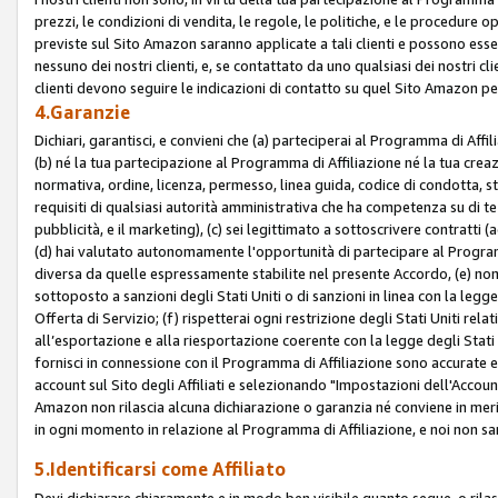
prezzi, le condizioni di vendita, le regole, le politiche, e le procedure ope
previste sul Sito Amazon saranno applicate a tali clienti e possono ess
nessuno dei nostri clienti, e, se contattato da uno qualsiasi dei nostri cl
clienti devono seguire le indicazioni di contatto su quel Sito Amazon per
4.Garanzie
Dichiari, garantisci, e convieni che (a) parteciperai al Programma di Affil
(b) né la tua partecipazione al Programma di Affiliazione né la tua crea
normativa, ordine, licenza, permesso, linea guida, codice di condotta, 
requisiti di qualsiasi autorità amministrativa che ha competenza su di te
pubblicità, e il marketing), (c) sei legittimato a sottoscrivere contratti
(d) hai valutato autonomamente l'opportunità di partecipare al Programm
diversa da quelle espressamente stabilite nel presente Accordo, (e) non 
sottoposto a sanzioni degli Stati Uniti o di sanzioni in linea con la legge
Offerta di Servizio; (f) rispetterai ogni restrizione degli Stati Uniti rel
all’esportazione e alla riesportazione coerente con la legge degli Stati U
fornisci in connessione con il Programma di Affiliazione sono accurate
account sul Sito degli Affiliati e selezionando "Impostazioni dell'Accoun
Amazon non rilascia alcuna dichiarazione o garanzia né conviene in merit
in ogni momento in relazione al Programma di Affiliazione, e noi non sa
5.Identificarsi come Affiliato
Devi dichiarare chiaramente e in modo ben visibile quanto segue, o ril