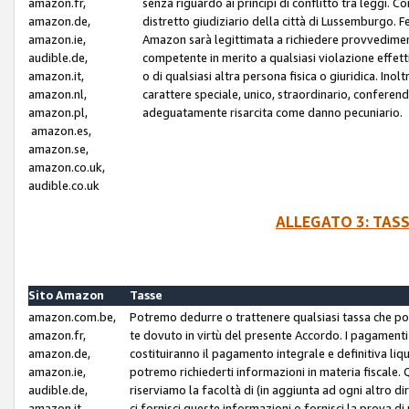
amazon.fr,
senza riguardo ai principi di conflitto tra leggi. C
amazon.de,
distretto giudiziario della città di Lussemburgo. 
amazon.ie,
Amazon sarà legittimata a richiedere provvedimenti 
audible.de,
competente in merito a qualsiasi violazione effettiv
amazon.it,
o di qualsiasi altra persona fisica o giuridica. Ino
amazon.nl,
carattere speciale, unico, straordinario, conferen
amazon.pl,
adeguatamente risarcita come danno pecuniario.
amazon.es,
amazon.se,
amazon.co.uk,
audible.co.uk
ALLEGATO 3: TAS
Sito Amazon
Tasse
amazon.com.be,
Potremo dedurre o trattenere qualsiasi tassa che p
amazon.fr,
te dovuto in virtù del presente Accordo. I pagamenti c
amazon.de,
costituiranno il pagamento integrale e definitiva liq
amazon.ie,
potremo richiederti informazioni in materia fiscale. Qu
audible.de,
riserviamo la facoltà di (in aggiunta ad ogni altro di
amazon.it,
ci fornisci queste informazioni o fornisci la prova 