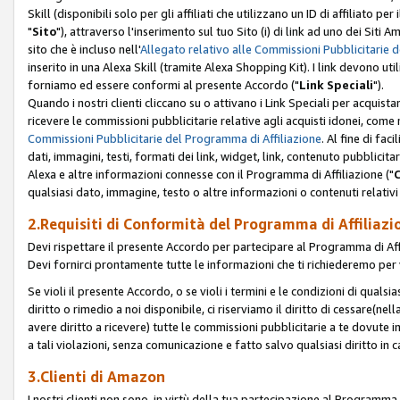
Skill (disponibili solo per gli affiliati che utilizzano un ID di affiliato
"
Sito
"), attraverso l'inserimento sul tuo Sito (i) di link ad uno dei Siti A
sito che è incluso nell'
Allegato relativo alle Commissioni Pubblicitarie 
inserito in una Alexa Skill (tramite Alexa Shopping Kit). I link devono u
forniamo ed essere conformi al presente Accordo ("
Link Speciali
").
Quando i nostri clienti cliccano su o attivano i Link Speciali per acquis
ricevere le commissioni pubblicitarie relative agli acquisti idonei, come 
Commissioni Pubblicitarie del Programma di Affiliazione
. Al fine di fa
dati, immagini, testi, formati dei link, widget, link, contenuto pubblicita
Alexa e altre informazioni connesse con il Programma di Affiliazione ("
qualsiasi dato, immagine, testo o altre informazioni o contenuti relativi 
2.Requisiti di Conformità del Programma di Affiliazi
Devi rispettare il presente Accordo per partecipare al Programma di Affi
Devi fornirci prontamente tutte le informazioni che ti richiederemo per 
Se violi il presente Accordo, o se violi i termini e le condizioni di quals
diritto o rimedio a noi disponibile, ci riserviamo il diritto di cessare(n
avere diritto a ricevere) tutte le commissioni pubblicitarie a te dovute
a tali violazioni, senza comunicazione e fatto salvo qualsiasi diritto in
3.Clienti di Amazon
I nostri clienti non sono, in virtù della tua partecipazione al Programma d