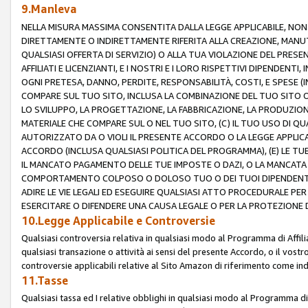
9.Manleva
NELLA MISURA MASSIMA CONSENTITA DALLA LEGGE APPLICABILE, NO
DIRETTAMENTE O INDIRETTAMENTE RIFERITA ALLA CREAZIONE, MANUT
QUALSIASI OFFERTA DI SERVIZIO) O ALLA TUA VIOLAZIONE DEL PRESE
AFFILIATI E LICENZIANTI, E I NOSTRI E I LORO RISPETTIVI DIPENDENT
OGNI PRETESA, DANNO, PERDITE, RESPONSABILITÀ, COSTI, E SPESE (IN
COMPARE SUL TUO SITO, INCLUSA LA COMBINAZIONE DEL TUO SITO O D
LO SVILUPPO, LA PROGETTAZIONE, LA FABBRICAZIONE, LA PRODUZIONE
MATERIALE CHE COMPARE SUL O NEL TUO SITO, (C) IL TUO USO DI QUA
AUTORIZZATO DA O VIOLI IL PRESENTE ACCORDO O LA LEGGE APPLICA
ACCORDO (INCLUSA QUALSIASI POLITICA DEL PROGRAMMA), (E) LE TU
IL MANCATO PAGAMENTO DELLE TUE IMPOSTE O DAZI, O LA MANCATA O
COMPORTAMENTO COLPOSO O DOLOSO TUO O DEI TUOI DIPENDENTI
ADIRE LE VIE LEGALI ED ESEGUIRE QUALSIASI ATTO PROCEDURALE PE
ESERCITARE O DIFENDERE UNA CAUSA LEGALE O PER LA PROTEZIONE DEI
10.Legge Applicabile e Controversie
Qualsiasi controversia relativa in qualsiasi modo al Programma di Affil
qualsiasi transazione o attività ai sensi del presente Accordo, o il vostro
controversie applicabili relative al Sito Amazon di riferimento come indi
11.Tasse
Qualsiasi tassa ed I relative obblighi in qualsiasi modo al Programma di