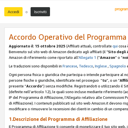
Accedi
Iscriviti
o
Accordo Operativo del Programma d
Aggiornato il
:
15 ottobre 2025
(Affiliati attuali, controllate
qui
cosa 
Benvenuto sul sito web di Amazon dedicato agli affiliati (il "
Sito degli A
Amazon di riferimento come riportato all'
Allegato 1
(“
Amazon
” o “
no
Le traduzioni sono disponibili in
Francese
,
Tedesco
,
Inglese
,
Spagnolo
Ogni persona fisica o giuridica che partecipa o intende partecipare al n
persone fisiche o giuridiche, identificate nel prosieguo “
tu
”, o un “
Affil
presente “
Accordo
”) senza modifiche. Registrandoti o utilizzando il Sito
(definite nell'articolo 12), le quali sono incluse mediante riferimento (a
IP del Programma di Affiliazione, l'Allegato relativo alle Commissioni 
di Affiliazione). I contenuti pubblicati sul sito web Amazon.it devono ris
modificare o rimuovere le recensioni dei clienti in cambio di un compens
1.Descrizione del Programma di Affiliazione
Il Programma di Affiliazione ti consente di monetizzare il tuo sito web, 