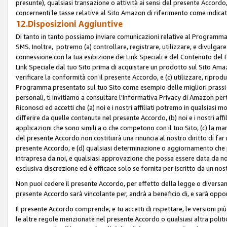
presunte), qualsiasi transazione o attività ai sensi del presente Accordo,
concernenti le tasse relative al Sito Amazon di riferimento come indicato
12.Disposizioni Aggiuntive
Di tanto in tanto possiamo inviare comunicazioni relative al Programma Af
SMS. Inoltre, potremo (a) controllare, registrare, utilizzare, e divulgare
connessione con la tua esibizione dei Link Speciali e del Contenuto del
Link Speciale dal tuo Sito prima di acquistare un prodotto sul Sito Amazo
verificare la conformità con il presente Accordo, e (c) utilizzare, ripro
Programma presentato sul tuo Sito come esempio delle migliori prassi n
personali, ti invitiamo a consultare l'Informativa Privacy di Amazon pert
Riconosci ed accetti che (a) noi e i nostri affiliati potremo in qualsiasi
differire da quelle contenute nel presente Accordo, (b) noi e i nostri af
applicazioni che sono simili a o che competono con il tuo Sito, (c) la 
del presente Accordo non costituirà una rinuncia al nostro diritto di far
presente Accordo, e (d) qualsiasi determinazione o aggiornamento che 
intrapresa da noi, e qualsiasi approvazione che possa essere data da noi
esclusiva discrezione ed è efficace solo se fornita per iscritto da un n
Non puoi cedere il presente Accordo, per effetto della legge o diversame
presente Accordo sarà vincolante per, andrà a beneficio di, e sarà opponib
Il presente Accordo comprende, e tu accetti di rispettare, le versioni più a
le altre regole menzionate nel presente Accordo o qualsiasi altra politic