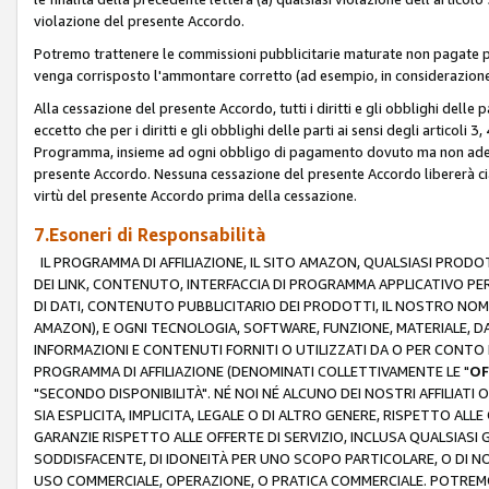
violazione del presente Accordo.
Potremo trattenere le commissioni pubblicitarie maturate non pagate pe
venga corrisposto l'ammontare corretto (ad esempio, in considerazione 
Alla cessazione del presente Accordo, tutti i diritti e gli obblighi delle 
eccetto che per i diritti e gli obblighi delle parti ai sensi degli articoli 
Programma, insieme ad ogni obbligo di pagamento dovuto ma non adempi
presente Accordo. Nessuna cessazione del presente Accordo libererà cia
virtù del presente Accordo prima della cessazione.
7.Esoneri di Responsabilità
IL PROGRAMMA DI AFFILIAZIONE, IL SITO AMAZON, QUALSIASI PRODO
DEI LINK, CONTENUTO, INTERFACCIA DI PROGRAMMA APPLICATIVO PER
DI DATI, CONTENUTO PUBBLICITARIO DEI PRODOTTI, IL NOSTRO NOME 
AMAZON), E OGNI TECNOLOGIA, SOFTWARE, FUNZIONE, MATERIALE, DAT
INFORMAZIONI E CONTENUTI FORNITI O UTILIZZATI DA O PER CONTO N
PROGRAMMA DI AFFILIAZIONE (DENOMINATI COLLETTIVAMENTE LE "
OF
"SECONDO DISPONIBILITÀ". NÉ NOI NÉ ALCUNO DEI NOSTRI AFFILIATI 
SIA ESPLICITA, IMPLICITA, LEGALE O DI ALTRO GENERE, RISPETTO ALLE
GARANZIE RISPETTO ALLE OFFERTE DI SERVIZIO, INCLUSA QUALSIASI G
SODDISFACENTE, DI IDONEITÀ PER UNO SCOPO PARTICOLARE, O DI NO
USO COMMERCIALE, OPERAZIONE, O PRATICA COMMERCIALE. POTREMO 