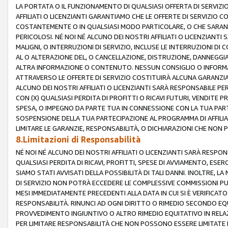
LA PORTATA O IL FUNZIONAMENTO DI QUALSIASI OFFERTA DI SERVIZIO
AFFILIATI O LICENZIANTI GARANTIAMO CHE LE OFFERTE DI SERVIZI
COSTANTEMENTE O IN QUALSIASI MODO PARTICOLARE, O CHE SARANN
PERICOLOSI. NÉ NOI NÉ ALCUNO DEI NOSTRI AFFILIATI O LICENZIANTI
MALIGNI, O INTERRUZIONI DI SERVIZIO, INCLUSE LE INTERRUZIONI D
AL O ALTERAZIONE DEL, O CANCELLAZIONE, DISTRUZIONE, DANNEGGIA
ALTRA INFORMAZIONE O CONTENUTO. NESSUN CONSIGLIO O INFORMAZ
ATTRAVERSO LE OFFERTE DI SERVIZIO COSTITUIRÀ ALCUNA GARANZI
ALCUNO DEI NOSTRI AFFILIATI O LICENZIANTI SARÀ RESPONSABILE P
CON (X) QUALSIASI PERDITA DI PROFITTI O RICAVI FUTURI, VENDITE P
SPESA, O IMPEGNO DA PARTE TUA IN CONNESSIONE CON LA TUA PARTE
SOSPENSIONE DELLA TUA PARTECIPAZIONE AL PROGRAMMA DI AFFILIA
LIMITARE LE GARANZIE, RESPONSABILITÀ, O DICHIARAZIONI CHE NON 
8.Limitazioni di Responsabilità
NÉ NOI NÉ ALCUNO DEI NOSTRI AFFILIATI O LICENZIANTI SARÀ RESPONS
QUALSIASI PERDITA DI RICAVI, PROFITTI, SPESE DI AVVIAMENTO, ESE
SIAMO STATI AVVISATI DELLA POSSIBILITÀ DI TALI DANNI. INOLTRE,
DI SERVIZIO NON POTRÀ ECCEDERE LE COMPLESSIVE COMMISSIONI PU
MESI IMMEDIATAMENTE PRECEDENTI ALLA DATA IN CUI SI È VERIFICAT
RESPONSABILITÀ. RINUNCI AD OGNI DIRITTO O RIMEDIO SECONDO EQUI
PROVVEDIMENTO INGIUNTIVO O ALTRO RIMEDIO EQUITATIVO IN RELA
PER LIMITARE RESPONSABILITÀ CHE NON POSSONO ESSERE LIMITATE I