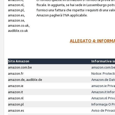
amazon.nl,
fiscale. In aggiunta, se hai sede in Lussemburgo potr
amazon.pl,
fornisci una fattura che rispetta i requisiti di una va
amazon.es,
Amazon pagherà l'IVA applicabile.
amazon.se,
amazon.co.uk,
audible.co.uk
ALLEGATO 4: INFORM
Sito Amazon
Informativa su
amazon.com.be
amazon.com.be 
amazon.fr
Notice: Protect
amazon.de, audible.de
Amazon.de Dat
amazon.ie
amazon.ie Priv
amazon.it
Amazon.it Infor
amazon.nl
Amazon.nl Priv
amazon.pl
Informacja O P
amazon.es
Aviso de Priva