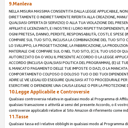
9.Manleva
NELLA MISURA MASSIMA CONSENTITA DALLA LEGGE APPLICABILE, NO
DIRETTAMENTE O INDIRETTAMENTE RIFERITA ALLA CREAZIONE, MANUT
QUALSIASI OFFERTA DI SERVIZIO) O ALLA TUA VIOLAZIONE DEL PRESE
AFFILIATI E LICENZIANTI, E I NOSTRI E I LORO RISPETTIVI DIPENDENT
OGNI PRETESA, DANNO, PERDITE, RESPONSABILITÀ, COSTI, E SPESE (IN
COMPARE SUL TUO SITO, INCLUSA LA COMBINAZIONE DEL TUO SITO O D
LO SVILUPPO, LA PROGETTAZIONE, LA FABBRICAZIONE, LA PRODUZIONE
MATERIALE CHE COMPARE SUL O NEL TUO SITO, (C) IL TUO USO DI QUA
AUTORIZZATO DA O VIOLI IL PRESENTE ACCORDO O LA LEGGE APPLICA
ACCORDO (INCLUSA QUALSIASI POLITICA DEL PROGRAMMA), (E) LE TU
IL MANCATO PAGAMENTO DELLE TUE IMPOSTE O DAZI, O LA MANCATA O
COMPORTAMENTO COLPOSO O DOLOSO TUO O DEI TUOI DIPENDENTI
ADIRE LE VIE LEGALI ED ESEGUIRE QUALSIASI ATTO PROCEDURALE PE
ESERCITARE O DIFENDERE UNA CAUSA LEGALE O PER LA PROTEZIONE DEI
10.Legge Applicabile e Controversie
Qualsiasi controversia relativa in qualsiasi modo al Programma di Affil
qualsiasi transazione o attività ai sensi del presente Accordo, o il vostro
controversie applicabili relative al Sito Amazon di riferimento come indi
11.Tasse
Qualsiasi tassa ed I relative obblighi in qualsiasi modo al Programma di