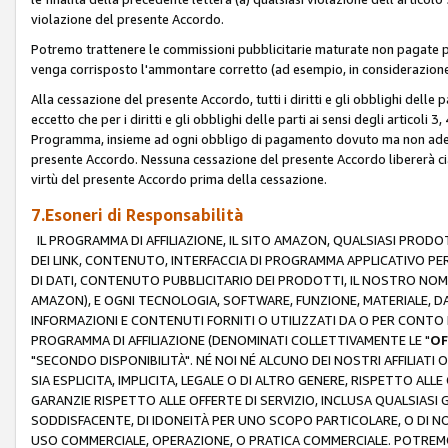
violazione del presente Accordo.
Potremo trattenere le commissioni pubblicitarie maturate non pagate pe
venga corrisposto l'ammontare corretto (ad esempio, in considerazione 
Alla cessazione del presente Accordo, tutti i diritti e gli obblighi delle 
eccetto che per i diritti e gli obblighi delle parti ai sensi degli articoli 
Programma, insieme ad ogni obbligo di pagamento dovuto ma non adempi
presente Accordo. Nessuna cessazione del presente Accordo libererà cia
virtù del presente Accordo prima della cessazione.
7.Esoneri di Responsabilità
IL PROGRAMMA DI AFFILIAZIONE, IL SITO AMAZON, QUALSIASI PRODO
DEI LINK, CONTENUTO, INTERFACCIA DI PROGRAMMA APPLICATIVO PER
DI DATI, CONTENUTO PUBBLICITARIO DEI PRODOTTI, IL NOSTRO NOME 
AMAZON), E OGNI TECNOLOGIA, SOFTWARE, FUNZIONE, MATERIALE, DAT
INFORMAZIONI E CONTENUTI FORNITI O UTILIZZATI DA O PER CONTO N
PROGRAMMA DI AFFILIAZIONE (DENOMINATI COLLETTIVAMENTE LE "
OF
"SECONDO DISPONIBILITÀ". NÉ NOI NÉ ALCUNO DEI NOSTRI AFFILIATI 
SIA ESPLICITA, IMPLICITA, LEGALE O DI ALTRO GENERE, RISPETTO ALLE
GARANZIE RISPETTO ALLE OFFERTE DI SERVIZIO, INCLUSA QUALSIASI G
SODDISFACENTE, DI IDONEITÀ PER UNO SCOPO PARTICOLARE, O DI NO
USO COMMERCIALE, OPERAZIONE, O PRATICA COMMERCIALE. POTREMO 