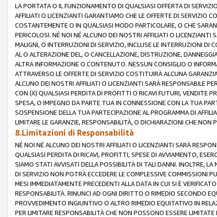
LA PORTATA O IL FUNZIONAMENTO DI QUALSIASI OFFERTA DI SERVIZIO
AFFILIATI O LICENZIANTI GARANTIAMO CHE LE OFFERTE DI SERVIZI
COSTANTEMENTE O IN QUALSIASI MODO PARTICOLARE, O CHE SARANN
PERICOLOSI. NÉ NOI NÉ ALCUNO DEI NOSTRI AFFILIATI O LICENZIANTI
MALIGNI, O INTERRUZIONI DI SERVIZIO, INCLUSE LE INTERRUZIONI D
AL O ALTERAZIONE DEL, O CANCELLAZIONE, DISTRUZIONE, DANNEGGIA
ALTRA INFORMAZIONE O CONTENUTO. NESSUN CONSIGLIO O INFORMAZ
ATTRAVERSO LE OFFERTE DI SERVIZIO COSTITUIRÀ ALCUNA GARANZI
ALCUNO DEI NOSTRI AFFILIATI O LICENZIANTI SARÀ RESPONSABILE P
CON (X) QUALSIASI PERDITA DI PROFITTI O RICAVI FUTURI, VENDITE P
SPESA, O IMPEGNO DA PARTE TUA IN CONNESSIONE CON LA TUA PARTE
SOSPENSIONE DELLA TUA PARTECIPAZIONE AL PROGRAMMA DI AFFILIA
LIMITARE LE GARANZIE, RESPONSABILITÀ, O DICHIARAZIONI CHE NON 
8.Limitazioni di Responsabilità
NÉ NOI NÉ ALCUNO DEI NOSTRI AFFILIATI O LICENZIANTI SARÀ RESPONS
QUALSIASI PERDITA DI RICAVI, PROFITTI, SPESE DI AVVIAMENTO, ESE
SIAMO STATI AVVISATI DELLA POSSIBILITÀ DI TALI DANNI. INOLTRE,
DI SERVIZIO NON POTRÀ ECCEDERE LE COMPLESSIVE COMMISSIONI PU
MESI IMMEDIATAMENTE PRECEDENTI ALLA DATA IN CUI SI È VERIFICAT
RESPONSABILITÀ. RINUNCI AD OGNI DIRITTO O RIMEDIO SECONDO EQUI
PROVVEDIMENTO INGIUNTIVO O ALTRO RIMEDIO EQUITATIVO IN RELA
PER LIMITARE RESPONSABILITÀ CHE NON POSSONO ESSERE LIMITATE I