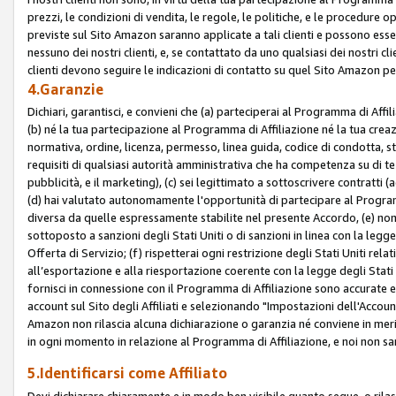
prezzi, le condizioni di vendita, le regole, le politiche, e le procedure ope
previste sul Sito Amazon saranno applicate a tali clienti e possono ess
nessuno dei nostri clienti, e, se contattato da uno qualsiasi dei nostri cl
clienti devono seguire le indicazioni di contatto su quel Sito Amazon per
4.Garanzie
Dichiari, garantisci, e convieni che (a) parteciperai al Programma di Affil
(b) né la tua partecipazione al Programma di Affiliazione né la tua crea
normativa, ordine, licenza, permesso, linea guida, codice di condotta, 
requisiti di qualsiasi autorità amministrativa che ha competenza su di te
pubblicità, e il marketing), (c) sei legittimato a sottoscrivere contratti
(d) hai valutato autonomamente l'opportunità di partecipare al Programm
diversa da quelle espressamente stabilite nel presente Accordo, (e) non 
sottoposto a sanzioni degli Stati Uniti o di sanzioni in linea con la legge
Offerta di Servizio; (f) rispetterai ogni restrizione degli Stati Uniti rel
all’esportazione e alla riesportazione coerente con la legge degli Stati U
fornisci in connessione con il Programma di Affiliazione sono accurate
account sul Sito degli Affiliati e selezionando "Impostazioni dell'Accoun
Amazon non rilascia alcuna dichiarazione o garanzia né conviene in merit
in ogni momento in relazione al Programma di Affiliazione, e noi non sa
5.Identificarsi come Affiliato
Devi dichiarare chiaramente e in modo ben visibile quanto segue, o ril