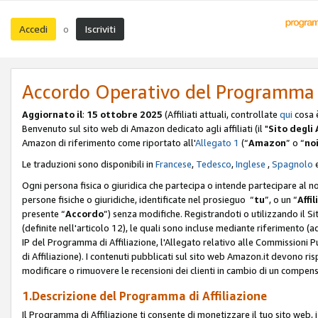
Accedi
Iscriviti
o
Accordo Operativo del Programma d
Aggiornato il
:
15 ottobre 2025
(Affiliati attuali, controllate
qui
cosa 
Benvenuto sul sito web di Amazon dedicato agli affiliati (il "
Sito degli A
Amazon di riferimento come riportato all'
Allegato 1
(“
Amazon
” o “
no
Le traduzioni sono disponibili in
Francese
,
Tedesco
,
Inglese
,
Spagnolo
Ogni persona fisica o giuridica che partecipa o intende partecipare al n
persone fisiche o giuridiche, identificate nel prosieguo “
tu
”, o un “
Affil
presente “
Accordo
”) senza modifiche. Registrandoti o utilizzando il Sito
(definite nell'articolo 12), le quali sono incluse mediante riferimento (a
IP del Programma di Affiliazione, l'Allegato relativo alle Commissioni 
di Affiliazione). I contenuti pubblicati sul sito web Amazon.it devono ris
modificare o rimuovere le recensioni dei clienti in cambio di un compens
1.Descrizione del Programma di Affiliazione
Il Programma di Affiliazione ti consente di monetizzare il tuo sito web, 