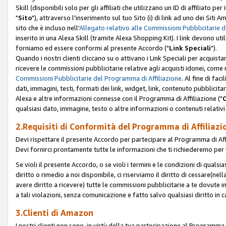
Skill (disponibili solo per gli affiliati che utilizzano un ID di affiliato
"
Sito
"), attraverso l'inserimento sul tuo Sito (i) di link ad uno dei Siti A
sito che è incluso nell'
Allegato relativo alle Commissioni Pubblicitarie 
inserito in una Alexa Skill (tramite Alexa Shopping Kit). I link devono u
forniamo ed essere conformi al presente Accordo ("
Link Speciali
").
Quando i nostri clienti cliccano su o attivano i Link Speciali per acquis
ricevere le commissioni pubblicitarie relative agli acquisti idonei, come 
Commissioni Pubblicitarie del Programma di Affiliazione
. Al fine di fa
dati, immagini, testi, formati dei link, widget, link, contenuto pubblicita
Alexa e altre informazioni connesse con il Programma di Affiliazione ("
qualsiasi dato, immagine, testo o altre informazioni o contenuti relativi 
2.Requisiti di Conformità del Programma di Affiliazi
Devi rispettare il presente Accordo per partecipare al Programma di Affi
Devi fornirci prontamente tutte le informazioni che ti richiederemo per 
Se violi il presente Accordo, o se violi i termini e le condizioni di quals
diritto o rimedio a noi disponibile, ci riserviamo il diritto di cessare(n
avere diritto a ricevere) tutte le commissioni pubblicitarie a te dovute
a tali violazioni, senza comunicazione e fatto salvo qualsiasi diritto in
3.Clienti di Amazon
I nostri clienti non sono, in virtù della tua partecipazione al Programma d