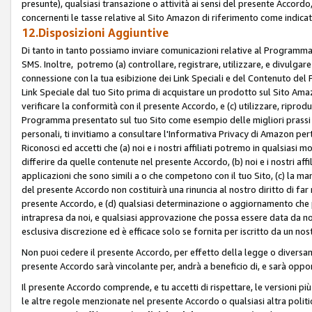
presunte), qualsiasi transazione o attività ai sensi del presente Accordo,
concernenti le tasse relative al Sito Amazon di riferimento come indicato
12.Disposizioni Aggiuntive
Di tanto in tanto possiamo inviare comunicazioni relative al Programma Af
SMS. Inoltre, potremo (a) controllare, registrare, utilizzare, e divulgare
connessione con la tua esibizione dei Link Speciali e del Contenuto del
Link Speciale dal tuo Sito prima di acquistare un prodotto sul Sito Amazo
verificare la conformità con il presente Accordo, e (c) utilizzare, ripro
Programma presentato sul tuo Sito come esempio delle migliori prassi n
personali, ti invitiamo a consultare l'Informativa Privacy di Amazon pert
Riconosci ed accetti che (a) noi e i nostri affiliati potremo in qualsiasi
differire da quelle contenute nel presente Accordo, (b) noi e i nostri af
applicazioni che sono simili a o che competono con il tuo Sito, (c) la 
del presente Accordo non costituirà una rinuncia al nostro diritto di far
presente Accordo, e (d) qualsiasi determinazione o aggiornamento che 
intrapresa da noi, e qualsiasi approvazione che possa essere data da noi
esclusiva discrezione ed è efficace solo se fornita per iscritto da un n
Non puoi cedere il presente Accordo, per effetto della legge o diversame
presente Accordo sarà vincolante per, andrà a beneficio di, e sarà opponib
Il presente Accordo comprende, e tu accetti di rispettare, le versioni più a
le altre regole menzionate nel presente Accordo o qualsiasi altra politic