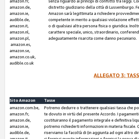
amazon.fr,
senza riguardo ai principi di conflitto tra leggi. C
amazon.de,
distretto giudiziario della città di Lussemburgo. 
amazon.ie,
Amazon sarà legittimata a richiedere provvedimenti 
audible.de,
competente in merito a qualsiasi violazione effettiv
amazon.it,
o di qualsiasi altra persona fisica o giuridica. Ino
amazon.nl,
carattere speciale, unico, straordinario, conferen
amazon.pl,
adeguatamente risarcita come danno pecuniario.
amazon.es,
amazon.se,
amazon.co.uk,
audible.co.uk
ALLEGATO 3: TAS
Sito Amazon
Tasse
amazon.com.be,
Potremo dedurre o trattenere qualsiasi tassa che p
amazon.fr,
te dovuto in virtù del presente Accordo. I pagamenti c
amazon.de,
costituiranno il pagamento integrale e definitiva liq
amazon.ie,
potremo richiederti informazioni in materia fiscale. Qu
audible.de,
riserviamo la facoltà di (in aggiunta ad ogni altro di
amazon.it,
ci fornisci queste informazioni o fornisci la prova 