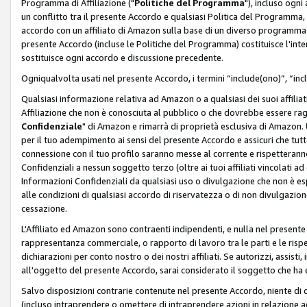
Programma di Affiliazione ("
Politiche del Programma
"), incluso ogn
un conflitto tra il presente Accordo e qualsiasi Politica del Programma, 
accordo con un affiliato di Amazon sulla base di un diverso programma d
presente Accordo (incluse le Politiche del Programma) costituisce l'int
sostituisce ogni accordo e discussione precedente.
Ogniqualvolta usati nel presente Accordo, i termini “include(ono)”, “inc
Qualsiasi informazione relativa ad Amazon o a qualsiasi dei suoi affilia
Affiliazione che non è conosciuta al pubblico o che dovrebbe essere ra
Confidenziale
" di Amazon e rimarrà di proprietà esclusiva di Amazon. 
per il tuo adempimento ai sensi del presente Accordo e assicuri che tutt
connessione con il tuo profilo saranno messe al corrente e rispetterann
Confidenziali a nessun soggetto terzo (oltre ai tuoi affiliati vincolati a
Informazioni Confidenziali da qualsiasi uso o divulgazione che non è e
alle condizioni di qualsiasi accordo di riservatezza o di non divulgazione 
cessazione.
L'Affiliato ed Amazon sono contraenti indipendenti, e nulla nel presente
rappresentanza commerciale, o rapporto di lavoro tra le parti e le rispe
dichiarazioni per conto nostro o dei nostri affiliati. Se autorizzi, assisti,
all'oggetto del presente Accordo, sarai considerato il soggetto che ha 
Salvo disposizioni contrarie contenute nel presente Accordo, niente di q
(incluso intraprendere o omettere di intraprendere azioni in relazione a