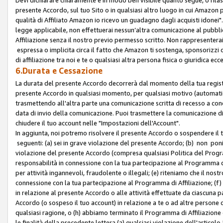
presente Accordo, sul tuo Sito o in qualsiasi altro luogo in cui Amazon
qualità di Affiliato Amazon io ricevo un guadagno dagli acquisti idonei"
legge applicabile, non effettuerai nessun’altra comunicazione al pubbl
Affiliazione senza il nostro previo permesso scritto. Non rappresenterai 
espressa o implicita circa il fatto che Amazon ti sostenga, sponsorizzi
di affiliazione tra noi e te o qualsiasi altra persona fisica o giuridica
6.Durata e Cessazione
La durata del presente Accordo decorrerà dal momento della tua registraz
presente Accordo in qualsiasi momento, per qualsiasi motivo (automaticam
trasmettendo all'altra parte una comunicazione scritta di recesso a cond
data di invio della comunicazione. Puoi trasmettere la comunicazione di
chiudere il tuo account nelle "Impostazioni dell'Account".
In aggiunta, noi potremo risolvere il presente Accordo o sospendere il
seguenti: (a) sei in grave violazione del presente Accordo; (b) non poni
violazione del presente Accordo (compresa qualsiasi Politica del Program
responsabilità in connessione con la tua partecipazione al Programma di 
per attività ingannevoli, fraudolente o illegali; (e) riteniamo che il n
connessione con la tua partecipazione al Programma di Affiliazione; (f)
in relazione al presente Accordo o alle attività effettuate da ciascuna
Accordo (o sospeso il tuo account) in relazione a te o ad altre persone c
qualsiasi ragione, o (h) abbiamo terminato il Programma di Affiliazione
le finalità della precedente lettera (a) qualsiasi violazione dell'artic