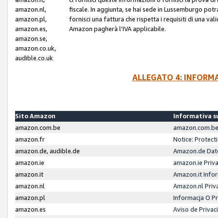
amazon.nl,
fiscale. In aggiunta, se hai sede in Lussemburgo potr
amazon.pl,
fornisci una fattura che rispetta i requisiti di una va
amazon.es,
Amazon pagherà l'IVA applicabile.
amazon.se,
amazon.co.uk,
audible.co.uk
ALLEGATO 4: INFORM
Sito Amazon
Informativa su
amazon.com.be
amazon.com.be 
amazon.fr
Notice: Protect
amazon.de, audible.de
Amazon.de Dat
amazon.ie
amazon.ie Priv
amazon.it
Amazon.it Infor
amazon.nl
Amazon.nl Priv
amazon.pl
Informacja O P
amazon.es
Aviso de Priva