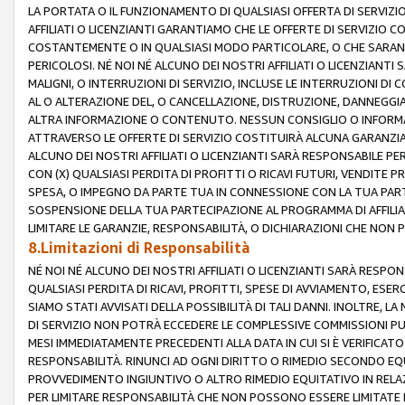
LA PORTATA O IL FUNZIONAMENTO DI QUALSIASI OFFERTA DI SERVIZIO
AFFILIATI O LICENZIANTI GARANTIAMO CHE LE OFFERTE DI SERVIZI
COSTANTEMENTE O IN QUALSIASI MODO PARTICOLARE, O CHE SARANN
PERICOLOSI. NÉ NOI NÉ ALCUNO DEI NOSTRI AFFILIATI O LICENZIANTI
MALIGNI, O INTERRUZIONI DI SERVIZIO, INCLUSE LE INTERRUZIONI D
AL O ALTERAZIONE DEL, O CANCELLAZIONE, DISTRUZIONE, DANNEGGIA
ALTRA INFORMAZIONE O CONTENUTO. NESSUN CONSIGLIO O INFORMAZ
ATTRAVERSO LE OFFERTE DI SERVIZIO COSTITUIRÀ ALCUNA GARANZI
ALCUNO DEI NOSTRI AFFILIATI O LICENZIANTI SARÀ RESPONSABILE P
CON (X) QUALSIASI PERDITA DI PROFITTI O RICAVI FUTURI, VENDITE P
SPESA, O IMPEGNO DA PARTE TUA IN CONNESSIONE CON LA TUA PARTE
SOSPENSIONE DELLA TUA PARTECIPAZIONE AL PROGRAMMA DI AFFILIA
LIMITARE LE GARANZIE, RESPONSABILITÀ, O DICHIARAZIONI CHE NON 
8.Limitazioni di Responsabilità
NÉ NOI NÉ ALCUNO DEI NOSTRI AFFILIATI O LICENZIANTI SARÀ RESPONS
QUALSIASI PERDITA DI RICAVI, PROFITTI, SPESE DI AVVIAMENTO, ESE
SIAMO STATI AVVISATI DELLA POSSIBILITÀ DI TALI DANNI. INOLTRE,
DI SERVIZIO NON POTRÀ ECCEDERE LE COMPLESSIVE COMMISSIONI PU
MESI IMMEDIATAMENTE PRECEDENTI ALLA DATA IN CUI SI È VERIFICAT
RESPONSABILITÀ. RINUNCI AD OGNI DIRITTO O RIMEDIO SECONDO EQUI
PROVVEDIMENTO INGIUNTIVO O ALTRO RIMEDIO EQUITATIVO IN RELA
PER LIMITARE RESPONSABILITÀ CHE NON POSSONO ESSERE LIMITATE I