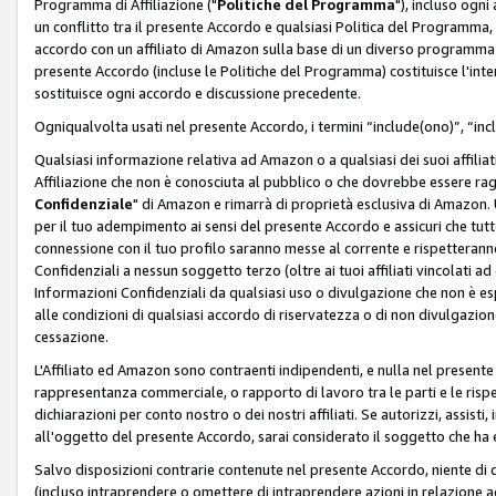
Programma di Affiliazione ("
Politiche del Programma
"), incluso ogn
un conflitto tra il presente Accordo e qualsiasi Politica del Programma, 
accordo con un affiliato di Amazon sulla base di un diverso programma d
presente Accordo (incluse le Politiche del Programma) costituisce l'int
sostituisce ogni accordo e discussione precedente.
Ogniqualvolta usati nel presente Accordo, i termini “include(ono)”, “inc
Qualsiasi informazione relativa ad Amazon o a qualsiasi dei suoi affilia
Affiliazione che non è conosciuta al pubblico o che dovrebbe essere ra
Confidenziale
" di Amazon e rimarrà di proprietà esclusiva di Amazon. 
per il tuo adempimento ai sensi del presente Accordo e assicuri che tutt
connessione con il tuo profilo saranno messe al corrente e rispetterann
Confidenziali a nessun soggetto terzo (oltre ai tuoi affiliati vincolati a
Informazioni Confidenziali da qualsiasi uso o divulgazione che non è e
alle condizioni di qualsiasi accordo di riservatezza o di non divulgazione 
cessazione.
L'Affiliato ed Amazon sono contraenti indipendenti, e nulla nel presente
rappresentanza commerciale, o rapporto di lavoro tra le parti e le rispe
dichiarazioni per conto nostro o dei nostri affiliati. Se autorizzi, assisti,
all'oggetto del presente Accordo, sarai considerato il soggetto che ha 
Salvo disposizioni contrarie contenute nel presente Accordo, niente di q
(incluso intraprendere o omettere di intraprendere azioni in relazione a