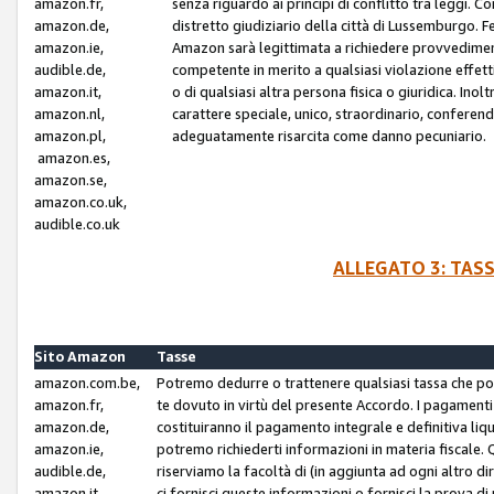
amazon.fr,
senza riguardo ai principi di conflitto tra leggi. C
amazon.de,
distretto giudiziario della città di Lussemburgo. 
amazon.ie,
Amazon sarà legittimata a richiedere provvedimenti 
audible.de,
competente in merito a qualsiasi violazione effettiv
amazon.it,
o di qualsiasi altra persona fisica o giuridica. Ino
amazon.nl,
carattere speciale, unico, straordinario, conferen
amazon.pl,
adeguatamente risarcita come danno pecuniario.
amazon.es,
amazon.se,
amazon.co.uk,
audible.co.uk
ALLEGATO 3: TAS
Sito Amazon
Tasse
amazon.com.be,
Potremo dedurre o trattenere qualsiasi tassa che p
amazon.fr,
te dovuto in virtù del presente Accordo. I pagamenti c
amazon.de,
costituiranno il pagamento integrale e definitiva liq
amazon.ie,
potremo richiederti informazioni in materia fiscale. Qu
audible.de,
riserviamo la facoltà di (in aggiunta ad ogni altro di
amazon.it,
ci fornisci queste informazioni o fornisci la prova 