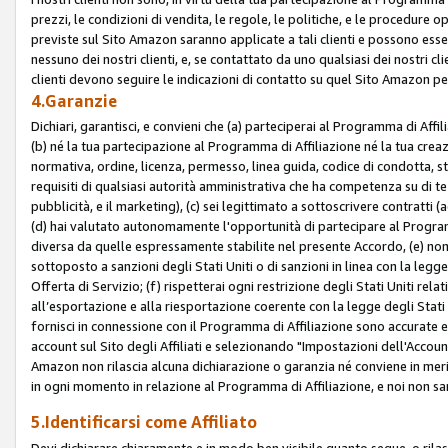
prezzi, le condizioni di vendita, le regole, le politiche, e le procedure ope
previste sul Sito Amazon saranno applicate a tali clienti e possono ess
nessuno dei nostri clienti, e, se contattato da uno qualsiasi dei nostri cl
clienti devono seguire le indicazioni di contatto su quel Sito Amazon per
4.Garanzie
Dichiari, garantisci, e convieni che (a) parteciperai al Programma di Affil
(b) né la tua partecipazione al Programma di Affiliazione né la tua crea
normativa, ordine, licenza, permesso, linea guida, codice di condotta, 
requisiti di qualsiasi autorità amministrativa che ha competenza su di te
pubblicità, e il marketing), (c) sei legittimato a sottoscrivere contratti
(d) hai valutato autonomamente l'opportunità di partecipare al Programm
diversa da quelle espressamente stabilite nel presente Accordo, (e) non 
sottoposto a sanzioni degli Stati Uniti o di sanzioni in linea con la legge
Offerta di Servizio; (f) rispetterai ogni restrizione degli Stati Uniti rel
all’esportazione e alla riesportazione coerente con la legge degli Stati U
fornisci in connessione con il Programma di Affiliazione sono accurate
account sul Sito degli Affiliati e selezionando "Impostazioni dell'Accoun
Amazon non rilascia alcuna dichiarazione o garanzia né conviene in merit
in ogni momento in relazione al Programma di Affiliazione, e noi non sa
5.Identificarsi come Affiliato
Devi dichiarare chiaramente e in modo ben visibile quanto segue, o ril