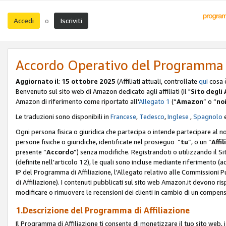
Accedi
Iscriviti
o
Accordo Operativo del Programma d
Aggiornato il
:
15 ottobre 2025
(Affiliati attuali, controllate
qui
cosa 
Benvenuto sul sito web di Amazon dedicato agli affiliati (il "
Sito degli A
Amazon di riferimento come riportato all'
Allegato 1
(“
Amazon
” o “
no
Le traduzioni sono disponibili in
Francese
,
Tedesco
,
Inglese
,
Spagnolo
Ogni persona fisica o giuridica che partecipa o intende partecipare al n
persone fisiche o giuridiche, identificate nel prosieguo “
tu
”, o un “
Affil
presente “
Accordo
”) senza modifiche. Registrandoti o utilizzando il Sito
(definite nell'articolo 12), le quali sono incluse mediante riferimento (a
IP del Programma di Affiliazione, l'Allegato relativo alle Commissioni 
di Affiliazione). I contenuti pubblicati sul sito web Amazon.it devono ris
modificare o rimuovere le recensioni dei clienti in cambio di un compens
1.Descrizione del Programma di Affiliazione
Il Programma di Affiliazione ti consente di monetizzare il tuo sito web, 