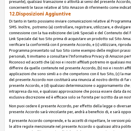
presunte), qualsiasi transazione o attività ai sensi del presente Accordo,
concernenti le tasse relative al Sito Amazon di riferimento come indicato
12.Disposizioni Aggiuntive
Di tanto in tanto possiamo inviare comunicazioni relative al Programma Af
SMS. Inoltre, potremo (a) controllare, registrare, utilizzare, e divulgare
connessione con la tua esibizione dei Link Speciali e del Contenuto del
Link Speciale dal tuo Sito prima di acquistare un prodotto sul Sito Amazo
verificare la conformità con il presente Accordo, e (c) utilizzare, ripro
Programma presentato sul tuo Sito come esempio delle migliori prassi n
personali, ti invitiamo a consultare l'Informativa Privacy di Amazon pert
Riconosci ed accetti che (a) noi e i nostri affiliati potremo in qualsiasi
differire da quelle contenute nel presente Accordo, (b) noi e i nostri af
applicazioni che sono simili a o che competono con il tuo Sito, (c) la 
del presente Accordo non costituirà una rinuncia al nostro diritto di far
presente Accordo, e (d) qualsiasi determinazione o aggiornamento che 
intrapresa da noi, e qualsiasi approvazione che possa essere data da noi
esclusiva discrezione ed è efficace solo se fornita per iscritto da un n
Non puoi cedere il presente Accordo, per effetto della legge o diversame
presente Accordo sarà vincolante per, andrà a beneficio di, e sarà opponib
Il presente Accordo comprende, e tu accetti di rispettare, le versioni più a
le altre regole menzionate nel presente Accordo o qualsiasi altra politic