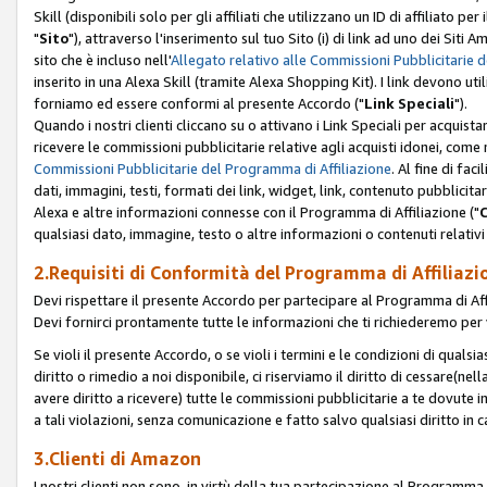
Skill (disponibili solo per gli affiliati che utilizzano un ID di affiliato
"
Sito
"), attraverso l'inserimento sul tuo Sito (i) di link ad uno dei Siti A
sito che è incluso nell'
Allegato relativo alle Commissioni Pubblicitarie 
inserito in una Alexa Skill (tramite Alexa Shopping Kit). I link devono u
forniamo ed essere conformi al presente Accordo ("
Link Speciali
").
Quando i nostri clienti cliccano su o attivano i Link Speciali per acquis
ricevere le commissioni pubblicitarie relative agli acquisti idonei, come 
Commissioni Pubblicitarie del Programma di Affiliazione
. Al fine di fa
dati, immagini, testi, formati dei link, widget, link, contenuto pubblicita
Alexa e altre informazioni connesse con il Programma di Affiliazione ("
qualsiasi dato, immagine, testo o altre informazioni o contenuti relativi 
2.Requisiti di Conformità del Programma di Affiliazi
Devi rispettare il presente Accordo per partecipare al Programma di Affi
Devi fornirci prontamente tutte le informazioni che ti richiederemo per 
Se violi il presente Accordo, o se violi i termini e le condizioni di quals
diritto o rimedio a noi disponibile, ci riserviamo il diritto di cessare(n
avere diritto a ricevere) tutte le commissioni pubblicitarie a te dovute
a tali violazioni, senza comunicazione e fatto salvo qualsiasi diritto in
3.Clienti di Amazon
I nostri clienti non sono, in virtù della tua partecipazione al Programma d