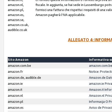
amazon.nl,
fiscale. In aggiunta, se hai sede in Lussemburgo potr
amazon.pl,
fornisci una fattura che rispetta i requisiti di una va
amazon.es,
Amazon pagherà l'IVA applicabile.
amazon.se,
amazon.co.uk,
audible.co.uk
ALLEGATO 4: INFORM
Sito Amazon
Informativa su
amazon.com.be
amazon.com.be 
amazon.fr
Notice: Protect
amazon.de, audible.de
Amazon.de Dat
amazon.ie
amazon.ie Priv
amazon.it
Amazon.it Infor
amazon.nl
Amazon.nl Priv
amazon.pl
Informacja O P
amazon.es
Aviso de Priva