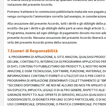
violazione del presente Accordo.
Potremo trattenere le commissioni pubblicitarie maturate non pagate pe
venga corrisposto l'ammontare corretto (ad esempio, in considerazione 
Alla cessazione del presente Accordo, tutti i diritti e gli obblighi delle 
eccetto che per i diritti e gli obblighi delle parti ai sensi degli articoli 
Programma, insieme ad ogni obbligo di pagamento dovuto ma non adempi
presente Accordo. Nessuna cessazione del presente Accordo libererà cia
virtù del presente Accordo prima della cessazione.
7.Esoneri di Responsabilità
IL PROGRAMMA DI AFFILIAZIONE, IL SITO AMAZON, QUALSIASI PRODO
DEI LINK, CONTENUTO, INTERFACCIA DI PROGRAMMA APPLICATIVO PER
DI DATI, CONTENUTO PUBBLICITARIO DEI PRODOTTI, IL NOSTRO NOME 
AMAZON), E OGNI TECNOLOGIA, SOFTWARE, FUNZIONE, MATERIALE, DAT
INFORMAZIONI E CONTENUTI FORNITI O UTILIZZATI DA O PER CONTO N
PROGRAMMA DI AFFILIAZIONE (DENOMINATI COLLETTIVAMENTE LE "
OF
"SECONDO DISPONIBILITÀ". NÉ NOI NÉ ALCUNO DEI NOSTRI AFFILIATI 
SIA ESPLICITA, IMPLICITA, LEGALE O DI ALTRO GENERE, RISPETTO ALLE
GARANZIE RISPETTO ALLE OFFERTE DI SERVIZIO, INCLUSA QUALSIASI G
SODDISFACENTE, DI IDONEITÀ PER UNO SCOPO PARTICOLARE, O DI NO
USO COMMERCIALE, OPERAZIONE, O PRATICA COMMERCIALE. POTREMO 