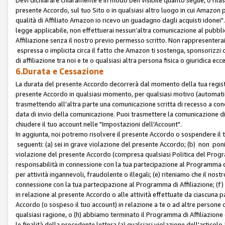
presente Accordo, sul tuo Sito o in qualsiasi altro luogo in cui Amazon
qualità di Affiliato Amazon io ricevo un guadagno dagli acquisti idonei"
legge applicabile, non effettuerai nessun’altra comunicazione al pubbl
Affiliazione senza il nostro previo permesso scritto. Non rappresenterai 
espressa o implicita circa il fatto che Amazon ti sostenga, sponsorizzi
di affiliazione tra noi e te o qualsiasi altra persona fisica o giuridica
6.Durata e Cessazione
La durata del presente Accordo decorrerà dal momento della tua registraz
presente Accordo in qualsiasi momento, per qualsiasi motivo (automaticam
trasmettendo all'altra parte una comunicazione scritta di recesso a cond
data di invio della comunicazione. Puoi trasmettere la comunicazione di
chiudere il tuo account nelle "Impostazioni dell'Account".
In aggiunta, noi potremo risolvere il presente Accordo o sospendere il
seguenti: (a) sei in grave violazione del presente Accordo; (b) non poni
violazione del presente Accordo (compresa qualsiasi Politica del Program
responsabilità in connessione con la tua partecipazione al Programma di 
per attività ingannevoli, fraudolente o illegali; (e) riteniamo che il n
connessione con la tua partecipazione al Programma di Affiliazione; (f)
in relazione al presente Accordo o alle attività effettuate da ciascuna
Accordo (o sospeso il tuo account) in relazione a te o ad altre persone c
qualsiasi ragione, o (h) abbiamo terminato il Programma di Affiliazione
le finalità della precedente lettera (a) qualsiasi violazione dell'artic