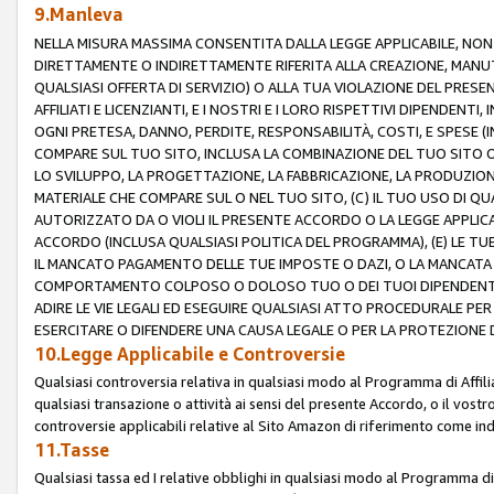
9.Manleva
NELLA MISURA MASSIMA CONSENTITA DALLA LEGGE APPLICABILE, NO
DIRETTAMENTE O INDIRETTAMENTE RIFERITA ALLA CREAZIONE, MANUT
QUALSIASI OFFERTA DI SERVIZIO) O ALLA TUA VIOLAZIONE DEL PRESE
AFFILIATI E LICENZIANTI, E I NOSTRI E I LORO RISPETTIVI DIPENDENT
OGNI PRETESA, DANNO, PERDITE, RESPONSABILITÀ, COSTI, E SPESE (IN
COMPARE SUL TUO SITO, INCLUSA LA COMBINAZIONE DEL TUO SITO O D
LO SVILUPPO, LA PROGETTAZIONE, LA FABBRICAZIONE, LA PRODUZIONE
MATERIALE CHE COMPARE SUL O NEL TUO SITO, (C) IL TUO USO DI QUA
AUTORIZZATO DA O VIOLI IL PRESENTE ACCORDO O LA LEGGE APPLICA
ACCORDO (INCLUSA QUALSIASI POLITICA DEL PROGRAMMA), (E) LE TU
IL MANCATO PAGAMENTO DELLE TUE IMPOSTE O DAZI, O LA MANCATA O
COMPORTAMENTO COLPOSO O DOLOSO TUO O DEI TUOI DIPENDENTI
ADIRE LE VIE LEGALI ED ESEGUIRE QUALSIASI ATTO PROCEDURALE PE
ESERCITARE O DIFENDERE UNA CAUSA LEGALE O PER LA PROTEZIONE DEI
10.Legge Applicabile e Controversie
Qualsiasi controversia relativa in qualsiasi modo al Programma di Affil
qualsiasi transazione o attività ai sensi del presente Accordo, o il vostro
controversie applicabili relative al Sito Amazon di riferimento come indi
11.Tasse
Qualsiasi tassa ed I relative obblighi in qualsiasi modo al Programma di