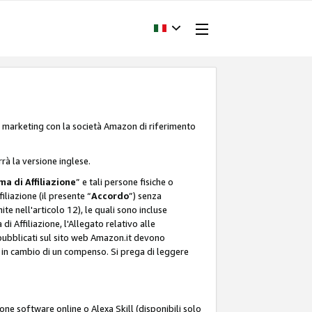
one marketing con la società Amazon di riferimento
rrà la versione inglese.
a di Affiliazione
” e tali persone fisiche o
liazione (il presente “
Accordo
”) senza
ite nell'articolo 12), le quali sono incluse
i Affiliazione, l'Allegato relativo alle
 pubblicati sul sito web Amazon.it devono
ti in cambio di un compenso. Si prega di leggere
ione software online o Alexa Skill (disponibili solo