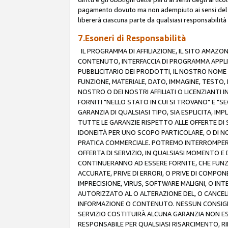
pagamento dovuto ma non adempiuto ai sensi del p
libererà ciascuna parte da qualsiasi responsabilità
7.Esoneri di Responsabilità
IL PROGRAMMA DI AFFILIAZIONE, IL SITO AMAZO
CONTENUTO, INTERFACCIA DI PROGRAMMA APPLIC
PUBBLICITARIO DEI PRODOTTI, IL NOSTRO NOME A
FUNZIONE, MATERIALE, DATO, IMMAGINE, TESTO, 
NOSTRO O DEI NOSTRI AFFILIATI O LICENZIANTI
FORNITI "NELLO STATO IN CUI SI TROVANO" E "S
GARANZIA DI QUALSIASI TIPO, SIA ESPLICITA, IMP
TUTTE LE GARANZIE RISPETTO ALLE OFFERTE DI S
IDONEITÀ PER UNO SCOPO PARTICOLARE, O DI NO
PRATICA COMMERCIALE. POTREMO INTERROMPERE O
OFFERTA DI SERVIZIO, IN QUALSIASI MOMENTO E D
CONTINUERANNO AD ESSERE FORNITE, CHE FUN
ACCURATE, PRIVE DI ERRORI, O PRIVE DI COMPON
IMPRECISIONE, VIRUS, SOFTWARE MALIGNI, O INT
AUTORIZZATO AL O ALTERAZIONE DEL, O CANCELL
INFORMAZIONE O CONTENUTO. NESSUN CONSIGLIO
SERVIZIO COSTITUIRÀ ALCUNA GARANZIA NON ESP
RESPONSABILE PER QUALSIASI RISARCIMENTO, RI