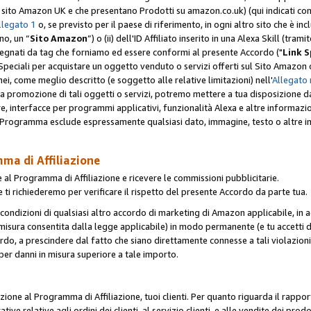
er il sito Amazon UK e che presentano Prodotti su amazon.co.uk) (qui indicati com
llegato 1
o, se previsto per il paese di riferimento, in ogni altro sito che è incl
no, un “
Sito Amazon
”) o (ii) dell'ID Affiliato inserito in una Alexa Skill (tra
segnati da tag che forniamo ed essere conformi al presente Accordo ("
Link S
k Speciali per acquistare un oggetto venduto o servizi offerti sul Sito Amazon o
nei, come meglio descritto (e soggetto alle relative limitazioni) nell'
Allegato 
a tua promozione di tali oggetti o servizi, potremo mettere a tua disposizione dat
are, interfacce per programmi applicativi, funzionalità Alexa e altre informaz
l Programma esclude espressamente qualsiasi dato, immagine, testo o altre inf
mma di Affiliazione
 al Programma di Affiliazione e ricevere le commissioni pubblicitarie.
 ti richiederemo per verificare il rispetto del presente Accordo da parte tua.
le condizioni di qualsiasi altro accordo di marketing di Amazon applicabile, in a
la misura consentita dalla legge applicabile) in modo permanente (e tu accetti d
ordo, a prescindere dal fatto che siano direttamente connesse a tali violazion
per danni in misura superiore a tale importo.
pazione al Programma di Affiliazione, tuoi clienti. Per quanto riguarda il rappor
ative relative agli ordini dei clienti, al servizio clienti, e alle vendite dei p