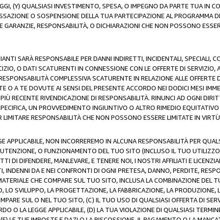
AGGI, (Y) QUALSIASI INVESTIMENTO, SPESA, O IMPEGNO DA PARTE TUA IN
CESSAZIONE O SOSPENSIONE DELLA TUA PARTECIPAZIONE AL PROGRAMMA DI 
LE GARANZIE, RESPONSABILITÀ, O DICHIARAZIONI CHE NON POSSONO ESSERE
ZIANTI SARÀ RESPONSABILE PER DANNI INDIRETTI, INCIDENTALI, SPECIALI, 
RCIZIO, O DATI SCATURENTI IN CONNESSIONE CON LE OFFERTE DI SERVIZIO, 
RA RESPONSABILITÀ COMPLESSIVA SCATURENTE IN RELAZIONE ALLE OFFERTE 
E O A TE DOVUTE AI SENSI DEL PRESENTE ACCORDO NEI DODICI MESI IMME
PIÙ RECENTE RIVENDICAZIONE DI RESPONSABILITÀ. RINUNCI AD OGNI DIRI
 SPECIFICA, UN PROVVEDIMENTO INGIUNTIVO O ALTRO RIMEDIO EQUITATIV
LIMITARE RESPONSABILITÀ CHE NON POSSONO ESSERE LIMITATE IN VIRTÙ 
E APPLICABILE, NON INCORREREMO IN ALCUNA RESPONSABILITÀ PER QUA
UTENZIONE, O FUNZIONAMENTO DEL TUO SITO (INCLUSO IL TUO UTILIZZO D
DI DIFENDERE, MANLEVARE, E TENERE NOI, I NOSTRI AFFILIATI E LICENZIAN
, INDENNI DA E NEI CONFRONTI DI OGNI PRETESA, DANNO, PERDITE, RESPON
SI MATERIALE CHE COMPARE SUL TUO SITO, INCLUSA LA COMBINAZIONE DEL T
SO, LO SVILUPPO, LA PROGETTAZIONE, LA FABBRICAZIONE, LA PRODUZIONE, 
MPARE SUL O NEL TUO SITO, (C) IL TUO USO DI QUALSIASI OFFERTA DI SER
RDO O LA LEGGE APPLICABILE, (D) LA TUA VIOLAZIONE DI QUALSIASI TER
 (E) LE TUE IMPOSTE E DAZI O LA RISCOSSIONE, IL PAGAMENTO O LA MA