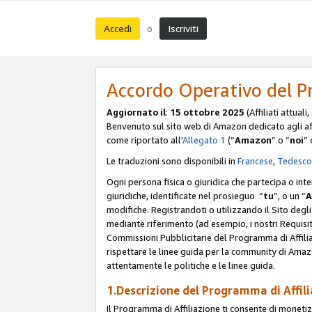
Accedi
Iscriviti
o
Accordo Operativo del P
Aggiornato il
:
15 ottobre 2025
(Affiliati attuali
Benvenuto sul sito web di Amazon dedicato agli affil
come riportato all'
Allegato 1
(“
Amazon
” o “
noi
” 
Le traduzioni sono disponibili in
Francese
,
Tedesco
Ogni persona fisica o giuridica che partecipa o int
giuridiche, identificate nel prosieguo “
tu
”, o un “
A
modifiche. Registrandoti o utilizzando il Sito degli 
mediante riferimento (ad esempio, i nostri Requisit
Commissioni Pubblicitarie del Programma di Affilia
rispettare le linee guida per la community di Amazo
attentamente le politiche e le linee guida.
1.Descrizione del Programma di Affil
Il Programma di Affiliazione ti consente di monetizz