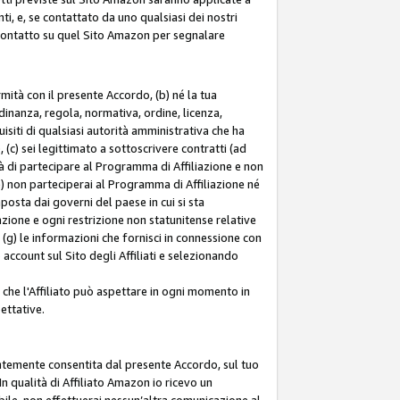
ti, e, se contattato da uno qualsiasi dei nostri
di contatto su quel Sito Amazon per segnalare
ormità con il presente Accordo, (b) né la tua
inanza, regola, normativa, ordine, licenza,
siti di qualsiasi autorità amministrativa che ha
 (c) sei legittimato a sottoscrivere contratti (ad
à di partecipare al Programma di Affiliazione e non
e) non parteciperai al Programma di Affiliazione né
mposta dai governi del paese in cui si sta
tazione e ogni restrizione non statunitense relative
e (g) le informazioni che fornisci in connessione con
ccount sul Sito degli Affiliati e selezionando
 che l'Affiliato può aspettare in ogni momento in
ettative.
entemente consentita dal presente Accordo, sul tuo
n qualità di Affiliato Amazon io ricevo un
bile, non effettuerai nessun’altra comunicazione al