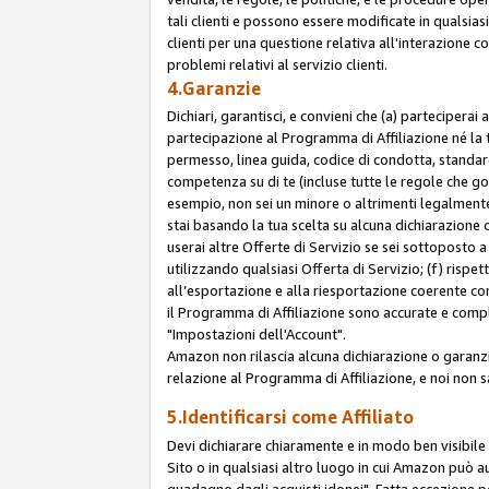
tali clienti e possono essere modificate in qualsias
clienti per una questione relativa all'interazione 
problemi relativi al servizio clienti.
4.Garanzie
Dichiari, garantisci, e convieni che (a) parteciperai
partecipazione al Programma di Affiliazione né la 
permesso, linea guida, codice di condotta, standard
competenza su di te (incluse tutte le regole che gov
esempio, non sei un minore o altrimenti legalmente
stai basando la tua scelta su alcuna dichiarazione
userai altre Offerte di Servizio se sei sottoposto a 
utilizzando qualsiasi Offerta di Servizio; (f) rispet
all’esportazione e alla riesportazione coerente con 
il Programma di Affiliazione sono accurate e compl
"Impostazioni dell'Account".
Amazon non rilascia alcuna dichiarazione o garanzi
relazione al Programma di Affiliazione, e noi non 
5.Identificarsi come Affiliato
Devi dichiarare chiaramente e in modo ben visibil
Sito o in qualsiasi altro luogo in cui Amazon può a
guadagno dagli acquisti idonei". Fatta eccezione pe