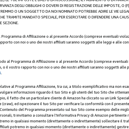
ERVANZA DEGLI OBBLIGHI O DOVERI DI REGISTRAZIONE DELLE IMPOSTE, 
OTREMMO O UN SOGGETTO DA NOI NOMINATO POTREBBE ADIRE LE VIE LEGA
HE TRAMITE MANDATO SPECIALE, PER ESERCITARE O DIFENDERE UNA CAUSA 
E SEZIONE.
al Programma di Affiliazione o al presente Accordo (comprese eventuali violazi
apporto con noi o uno dei nostri affiliati saranno soggetti alle leggi e alle co
 modo al Programma di Affiliazione o al presente Accordo (comprese eventuali v
 o il vostro rapporto con noi o uno dei nostri affiliati saranno soggetti alle p
3
.
lative al Programma Affiliazione, tra cui, a titolo esemplificativo ma non esau
ivulgare informazioni riguardo il tuo Sito e gli utenti del tuo Sito che ottenia
, il fatto che un particolare cliente di Amazon ha cliccato su un Link Specia
(craw), ed ispezionare il tuo Sito per verificare la conformità con il presente 
Contenuto del Programma presentato sul tuo Sito come esempio delle migliori 
onali, ti invitiamo a consultare l'Informativa Privacy di Amazon pertinente ri
i potremo in qualsiasi momento (direttamente o indirettamente) sollecitare il tr
ffiliati potremo in qualsiasi momento (direttamente o indirettamente) gestire s