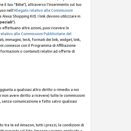
e il tuo "
Sito
"), attraverso l'inserimento sul tuo
uso nell'
Allegato relativo alle Commissioni
mite Alexa Shopping Kit). I link devono utilizzare in
peciali
").
 effettuano altre azioni, puoi ricevere le
relativo alle Commissioni Pubblicitarie del
i, immagini, testi, formati dei link, widget, link,
ioni connesse con il Programma di Affiliazione
ormazioni o contenuti relativi ad offerte di
ggiunta a qualsiasi altro diritto o rimedio a noi
i non avere diritto a ricevere) tutte le commissioni
i, senza comunicazione e fatto salvo qualsiasi
to tra te ed Amazon, tutti i prezzi, le condizioni di
rodotti previste sul Sito Amazon saranno applicate a