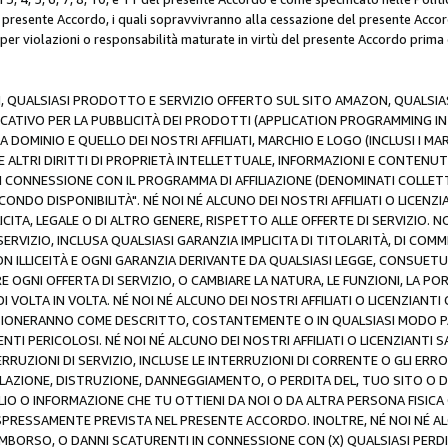
resente Accordo, i quali sopravvivranno alla cessazione del presente Acco
 per violazioni o responsabilità maturate in virtù del presente Accordo prima
N, QUALSIASI PRODOTTO E SERVIZIO OFFERTO SUL SITO AMAZON, QUALSIASI
ATIVO PER LA PUBBLICITÀ DEI PRODOTTI (APPLICATION PROGRAMMING INTE
 DOMINIO E QUELLO DEI NOSTRI AFFILIATI, MARCHIO E LOGO (INCLUSI I M
E ALTRI DIRITTI DI PROPRIETÀ INTELLETTUALE, INFORMAZIONI E CONTENUT
 IN CONNESSIONE CON IL PROGRAMMA DI AFFILIAZIONE (DENOMINATI COLLET
ECONDO DISPONIBILITÀ". NÉ NOI NÉ ALCUNO DEI NOSTRI AFFILIATI O LICEN
LICITA, LEGALE O DI ALTRO GENERE, RISPETTO ALLE OFFERTE DI SERVIZIO. NO
ERVIZIO, INCLUSA QUALSIASI GARANZIA IMPLICITA DI TITOLARITÀ, DI COMME
N ILLICEITÀ E OGNI GARANZIA DERIVANTE DA QUALSIASI LEGGE, CONSUET
GNI OFFERTA DI SERVIZIO, O CAMBIARE LA NATURA, LE FUNZIONI, LA PO
I VOLTA IN VOLTA. NÉ NOI NÉ ALCUNO DEI NOSTRI AFFILIATI O LICENZIANT
ZIONERANNO COME DESCRITTO, COSTANTEMENTE O IN QUALSIASI MODO P
ENTI PERICOLOSI. NÉ NOI NÉ ALCUNO DEI NOSTRI AFFILIATI O LICENZIANTI 
ERRUZIONI DI SERVIZIO, INCLUSE LE INTERRUZIONI DI CORRENTE O GLI ERR
AZIONE, DISTRUZIONE, DANNEGGIAMENTO, O PERDITA DEL, TUO SITO O DI
 O INFORMAZIONE CHE TU OTTIENI DA NOI O DA ALTRA PERSONA FISICA O
RESSAMENTE PREVISTA NEL PRESENTE ACCORDO. INOLTRE, NÉ NOI NÉ ALCU
MBORSO, O DANNI SCATURENTI IN CONNESSIONE CON (X) QUALSIASI PERDITA