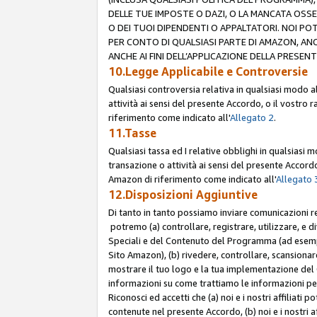
DELLE TUE IMPOSTE O DAZI, O LA MANCATA OSS
O DEI TUOI DIPENDENTI O APPALTATORI. NOI P
PER CONTO DI QUALSIASI PARTE DI AMAZON, ANC
ANCHE AI FINI DELL’APPLICAZIONE DELLA PRESENT
10.Legge Applicabile e Controversie
Qualsiasi controversia relativa in qualsiasi modo 
attività ai sensi del presente Accordo, o il vostro r
riferimento come indicato all'
Allegato 2
.
11.Tasse
Qualsiasi tassa ed I relative obblighi in qualsiasi
transazione o attività ai sensi del presente Accordo,
Amazon di riferimento come indicato all'
Allegato 
12.Disposizioni Aggiuntive
Di tanto in tanto possiamo inviare comunicazioni re
potremo (a) controllare, registrare, utilizzare, e d
Speciali e del Contenuto del Programma (ad esempio
Sito Amazon), (b) rivedere, controllare, scansionare 
mostrare il tuo logo e la tua implementazione del 
informazioni su come trattiamo le informazioni pers
Riconosci ed accetti che (a) noi e i nostri affiliat
contenute nel presente Accordo, (b) noi e i nostri a