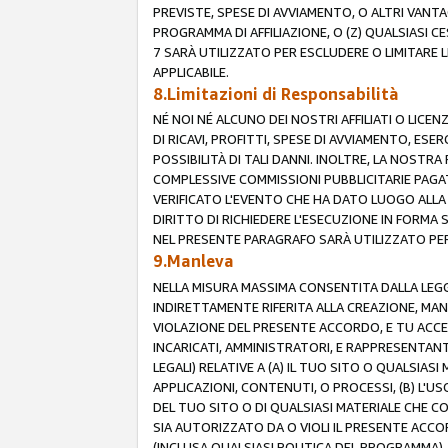
PREVISTE, SPESE DI AVVIAMENTO, O ALTRI VANT
PROGRAMMA DI AFFILIAZIONE, O (Z) QUALSIASI 
7 SARÀ UTILIZZATO PER ESCLUDERE O LIMITARE 
APPLICABILE.
8.Limitazioni di Responsabilità
NÉ NOI NÉ ALCUNO DEI NOSTRI AFFILIATI O LICEN
DI RICAVI, PROFITTI, SPESE DI AVVIAMENTO, ESE
POSSIBILITÀ DI TALI DANNI. INOLTRE, LA NOST
COMPLESSIVE COMMISSIONI PUBBLICITARIE PAGAT
VERIFICATO L'EVENTO CHE HA DATO LUOGO ALLA 
DIRITTO DI RICHIEDERE L'ESECUZIONE IN FORMA
NEL PRESENTE PARAGRAFO SARÀ UTILIZZATO PER 
9.Manleva
NELLA MISURA MASSIMA CONSENTITA DALLA LEGG
INDIRETTAMENTE RIFERITA ALLA CREAZIONE, MAN
VIOLAZIONE DEL PRESENTE ACCORDO, E TU ACCETTI 
INCARICATI, AMMINISTRATORI, E RAPPRESENTANTI
LEGALI) RELATIVE A (A) IL TUO SITO O QUALSIA
APPLICAZIONI, CONTENUTI, O PROCESSI, (B) L'U
DEL TUO SITO O DI QUALSIASI MATERIALE CHE CO
SIA AUTORIZZATO DA O VIOLI IL PRESENTE ACCO
(INCLUSA QUALSIASI POLITICA DEL PROGRAMMA),