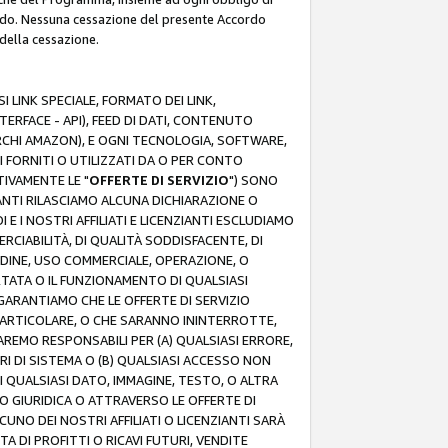
rdo. Nessuna cessazione del presente Accordo
 della cessazione.
 LINK SPECIALE, FORMATO DEI LINK,
RFACE - API), FEED DI DATI, CONTENUTO
ARCHI AMAZON), E OGNI TECNOLOGIA, SOFTWARE,
I FORNITI O UTILIZZATI DA O PER CONTO
TIVAMENTE LE "
OFFERTE DI SERVIZIO
") SONO
ZIANTI RILASCIAMO ALCUNA DICHIARAZIONE O
I E I NOSTRI AFFILIATI E LICENZIANTI ESCLUDIAMO
RCIABILITÀ, DI QUALITÀ SODDISFACENTE, DI
UDINE, USO COMMERCIALE, OPERAZIONE, O
RTATA O IL FUNZIONAMENTO DI QUALSIASI
I GARANTIAMO CHE LE OFFERTE DI SERVIZIO
ARTICOLARE, O CHE SARANNO ININTERROTTE,
SAREMO RESPONSABILI PER (A) QUALSIASI ERRORE,
ORI DI SISTEMA O (B) QUALSIASI ACCESSO NON
 QUALSIASI DATO, IMMAGINE, TESTO, O ALTRA
 GIURIDICA O ATTRAVERSO LE OFFERTE DI
NO DEI NOSTRI AFFILIATI O LICENZIANTI SARÀ
 DI PROFITTI O RICAVI FUTURI, VENDITE