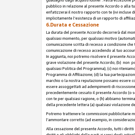
pubblico in relazione al presente Accordo o alla t
enfatizzerai il nostro rapporto con te (ivi incluse
implicitamente l'esistenza di un rapporto di affili
6.Durata e Cessazione
La durata del presente Accordo decorrerà dal momen
qualsiasi momento, per qualsiasi motivo (automatica
comunicazione scritta di recesso a condizione che t
comunicazione di recesso accedendo al tuo account s
In aggiunta, noi potremo risolvere il presente Acc
grave violazione del presente Accordo; (b) non po
qualsiasi Politica del Programma); (c) noi riteniamo
Programma di Affiliazione; (d) la tua partecipazione
marchio o la nostra reputazione possano essere co
essere assoggettati ad adempimenti di riscossione f
precedentemente cessato il presente Accordo (o sos
con te per qualsiasi ragione, o (h) abbiamo termina
della precedente lettera (a) qualsiasi violazione 
Potremo trattenere le commissioni pubblicitarie m
l'ammontare corretto (ad esempio, in considerazion
Alla cessazione del presente Accordo, tutti i diritti
diritti e gli obblighi delle parti ai sensi degli art