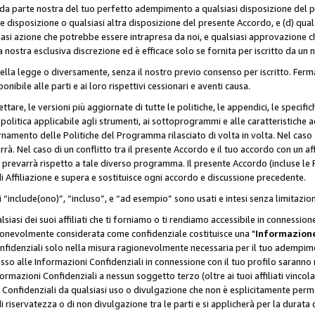
a da parte nostra del tuo perfetto adempimento a qualsiasi disposizione del p
ale disposizione o qualsiasi altra disposizione del presente Accordo, e (d) q
asi azione che potrebbe essere intrapresa da noi, e qualsiasi approvazione ch
 nostra esclusiva discrezione ed è efficace solo se fornita per iscritto da un
ella legge o diversamente, senza il nostro previo consenso per iscritto. Ferm
onibile alle parti e ai loro rispettivi cessionari e aventi causa.
are, le versioni più aggiornate di tutte le politiche, le appendici, le specifiche
olitica applicabile agli strumenti, ai sottoprogrammi e alle caratteristiche a
rnamento delle Politiche del Programma rilasciato di volta in volta. Nel caso d
à. Nel caso di un conflitto tra il presente Accordo e il tuo accordo con un af
prevarrà rispetto a tale diverso programma. Il presente Accordo (incluse le P
 Affiliazione e supera e sostituisce ogni accordo e discussione precedente.
 “include(ono)”, “incluso”, e “ad esempio” sono usati e intesi senza limitazio
iasi dei suoi affiliati che ti forniamo o ti rendiamo accessibile in connession
ionevolmente considerata come confidenziale costituisce una "
Informazione
onfidenziali solo nella misura ragionevolmente necessaria per il tuo adempime
esso alle Informazioni Confidenziali in connessione con il tuo profilo saranno
rmazioni Confidenziali a nessun soggetto terzo (oltre ai tuoi affiliati vincolat
 Confidenziali da qualsiasi uso o divulgazione che non è esplicitamente perm
i riservatezza o di non divulgazione tra le parti e si applicherà per la durata d