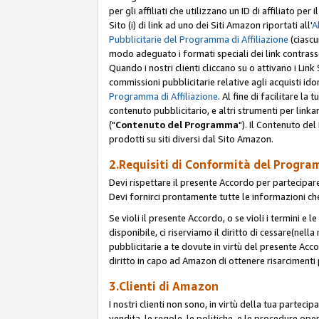
per gli affiliati che utilizzano un ID di affiliato p
Sito (i) di link ad uno dei Siti Amazon riportati all'
A
Pubblicitarie del Programma di Affiliazione
(ciascu
modo adeguato i formati speciali dei link contras
Quando i nostri clienti cliccano su o attivano i Lin
commissioni pubblicitarie relative agli acquisti ido
Programma di Affiliazione
. Al fine di facilitare l
contenuto pubblicitario, e altri strumenti per link
("
Contenuto del Programma
"). Il Contenuto de
prodotti su siti diversi dal Sito Amazon.
2.Requisiti di Conformità del Progra
Devi rispettare il presente Accordo per partecipare
Devi fornirci prontamente tutte le informazioni che
Se violi il presente Accordo, o se violi i termini e 
disponibile, ci riserviamo il diritto di cessare(nel
pubblicitarie a te dovute in virtù del presente Acc
diritto in capo ad Amazon di ottenere risarcimenti 
3.Clienti di Amazon
I nostri clienti non sono, in virtù della tua parteci
vendita, le regole, le politiche, e le procedure oper