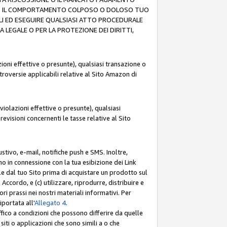
O (F) IL COMPORTAMENTO COLPOSO O DOLOSO TUO
LI ED ESEGUIRE QUALSIASI ATTO PROCEDURALE
LEGALE O PER LA PROTEZIONE DEI DIRITTI,
oni effettive o presunte), qualsiasi transazione o
ntroversie applicabili relative al Sito Amazon di
iolazioni effettive o presunte), qualsiasi
revisioni concernenti le tasse relative al Sito
stivo, e-mail, notifiche push e SMS. Inoltre,
mo in connessione con la tua esibizione dei Link
le dal tuo Sito prima di acquistare un prodotto sul
Accordo, e (c) utilizzare, riprodurre, distribuire e
prassi nei nostri materiali informativi. Per
portata all'
Allegato 4
.
affico a condizioni che possono differire da quelle
iti o applicazioni che sono simili a o che