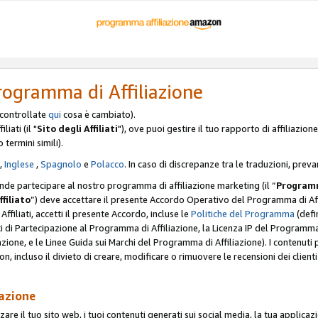
rogramma di Affiliazione
, controllate
qui
cosa è cambiato).
iati (il "
Sito degli Affiliati
"), ove puoi gestire il tuo rapporto di affiliazi
o termini simili).
,
Inglese
,
Spagnolo
e
Polacco
. In caso di discrepanze tra le traduzioni, preva
ende partecipare al nostro programma di affiliazione marketing (il “
Programm
ffiliato
”) deve accettare il presente Accordo Operativo del Programma di Affi
Affiliati, accetti il presente Accordo, incluse le
Politiche del Programma
(defin
i di Partecipazione al Programma di Affiliazione, la Licenza IP del Programma d
zione, e le Linee Guida sui Marchi del Programma di Affiliazione). I contenuti
n, incluso il divieto di creare, modificare o rimuovere le recensioni dei clien
iazione
are il tuo sito web, i tuoi contenuti generati sui social media, la tua applicaz