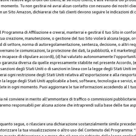
i momento. Tu non gestirai né avrai alcun contatto con nessuno dei nostri clien
con un Sito Amazon, dichiarerai che tali clienti devono seguire le indicazioni 
 al Programma di Affiliazione e creerai, manterrai e gestirai il tuo Sito in conf
tua creazione, manutenzione, o gestione del tuo Sito violerà alcuna legge, ord
 di settore, norma di autoregolamentazione, sentenza, decisione, o altri requi
ernano le comunicazioni, la protezione dei dati, la pubblicità, e il marketing),
 incapace di stipulare accordi), (d) hai valutato autonomamente l'opportunit
 o garanzia diversa da quelle espressamente stabilite nel presente Accordo, (
sanzioni degli Stati Uniti o di sanzioni in linea con la legge degli Stati Uniti i
terai ogni restrizione degli Stati Uniti relativa all'esportazione e alla riespor
la legge degli Stati Uniti applicabile a beni, software, tecnologia e servizi, 
ete in ogni momento. Puoi aggiornare le tue informazioni accedendo al l tuo a
a né conviene in merito all'ammontare di traffico o commissioni pubblicitarie
saremo responsabili per alcuna azione che intraprendi sulla base delle tue asp
e quanto segue, o rilasciare una dichiarazione sostanzialmente simile preced
utorizzare la tua visualizzazione o altro uso del Contenuto del Programma: “I
r questa dichiarazione e a meno che ciò non sia richiesto dalla legge applica