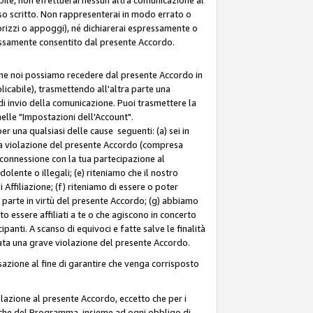
so scritto. Non rappresenterai in modo errato o
sorizzi o appoggi), né dichiarerai espressamente o
pressamente consentito dal presente Accordo.
 che noi possiamo recedere dal presente Accordo in
licabile), trasmettendo all'altra parte una
di invio della comunicazione. Puoi trasmettere la
nelle "Impostazioni dell'Account".
 una qualsiasi delle cause seguenti: (a) sei in
tra violazione del presente Accordo (compresa
n connessione con la tua partecipazione al
olente o illegali; (e) riteniamo che il nostro
ffiliazione; (f) riteniamo di essere o poter
a parte in virtù del presente Accordo; (g) abbiamo
 essere affiliati a te o che agiscono in concerto
anti. A scanso di equivoci e fatte salve le finalità
rata una grave violazione del presente Accordo.
zione al fine di garantire che venga corrisposto
 relazione al presente Accordo, eccetto che per i
olitiche del Programma, insieme ad ogni obbligo di