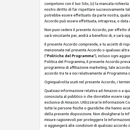
competono con il tuo Sito, (c) la mancata richiest
nostro diritto di far rispettare successivamente t
potrebbe essere effettuato da parte nostra, qualsi
Accordo può essere effettuata, intrapresa, o data a
Non puoi cedere il presente Accordo, per effetto d
sarà vincolante per, andrà a beneficio di, e sarà opp
Il presente Accordo comprende, e tu accetti di rispett
menzionate nel presente Accordo o qualsiasi altra p
("
Politiche del Programma
"), incluso ogni aggio
Politica del Programma, il presente Accordo prevarr
programma di affiliazione marketing, tale accordo 
accordo tra te e noi relativamente al Programma di
Ogniqualvolta usati nel presente Accordo, i termini
Qualsiasi informazione relativa ad Amazon o a quals
conosciuta al pubblico o che dovrebbe essere rag
esclusiva di Amazon. Utilizzerai le Informazioni C
tutte le persone fisiche o giuridiche che hanno acc
della presente disposizione. Non divulgherai le Info
misure ragionevoli per proteggere le Informazioni
si aggiungerà alle condizioni di qualsiasi accordo d