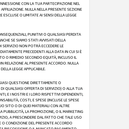
 CONNESSIONE CON LA TUA PARTECIPAZIONE NEL
AFFILIAZIONE. NULLA NELLA PRESENTE SEZIONE
 ESCLUSE O LIMITATE AI SENSI DELLA LEGGE
CONSEQUENZIALI, PUNITIVI O QUALSIASI PERDITA
ANCHE SE SIAMO STATI AVVISATI DELLA
DI SERVIZIO NON POTRÀ ECCEDERE LE
DIATAMENTE PRECEDENTI ALLA DATA IN CUI SI È
TTO O RIMEDIO SECONDO EQUITÀ, INCLUSO IL
O IN RELAZIONE AL PRESENTE ACCORDO. NULLA
DELLA LEGGE APPLICABILE.
LSIASI QUESTIONE DIRETTAMENTE O
I QUALSIASI OFFERTA DI SERVIZIO) O ALLA TUA
TI, E I NOSTRI E I LORO RISPETTIVI DIPENDENTI,
SABILITÀ, COSTI, E SPESE (INCLUSE LE SPESE
UO SITO O DI QUEI MATERIALI CON ALTRE
LA PUBBLICITÀ, LA PROMOZIONE, O IL MARKETING
VIZIO, A PRESCINDERE DAL FATTO CHE TALE USO
MINE O CONDIZIONE DEL PRESENTE ACCORDO
NCATA RISCOSSIONE O IL MANCATO PAGAMENTO