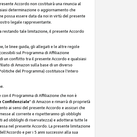
resente Accordo non costituirà una rinuncia al
ualsiasi determinazione o aggiornamento che
e possa essere data da noi in virtù del presente
 nostro legale rappresentante.
a restando tale limitazione, il presente Accordo
, le linee guida, gli allegati e le altre regole
ccessibili sul Programma di Affiliazione
i un conflitto tra il presente Accordo e qualsiasi
filiato di Amazon sulla base di un diverso
olitiche del Programma) costituisce l'intero
ne.
e con il Programma di Affiliazione che non è
 Confidenziale
" di Amazon e rimarrà di proprietà
nto ai sensi del presente Accordo e assicuri che
 messe al corrente e rispetteranno gli obblighi
i ad obblighi di riservatezza) e adotterai tutte le
essa nel presente Accordo. La presente limitazione
ell’Accordo e per i 5 anni successivi alla sua