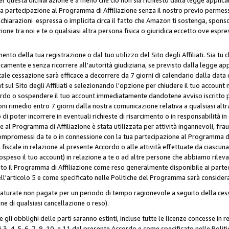
ua partecipazione al Programma di Affiliazione senza il nostro previo permes
 dichiarazioni espressa o implicita circa il fatto che Amazon ti sostenga, spon
azione tra noi e te o qualsiasi altra persona fisica o giuridica eccetto ove es
to della tua registrazione o dal tuo utilizzo del Sito degli Affiliati. Sia tu
mente e senza ricorrere all'autorità giudiziaria, se previsto dalla legge app
ale cessazione sarà efficace a decorrere da 7 giorni di calendario dalla data 
ul Sito degli Affiliati e selezionando l'opzione per chiudere il tuo account 
ordo o sospendere il tuo account immediatamente dandotene avviso iscritto per
ni rimedio entro 7 giorni dalla nostra comunicazione relativa a qualsiasi al
 di poter incorrere in eventuali richieste di risarcimento o in responsabilità i
 al Programma di Affiliazione è stata utilizzata per attività ingannevoli, fraud
mpromessi da te o in connessione con la tua partecipazione al Programma di A
iscale in relazione al presente Accordo o alle attività effettuate da ciascun
peso il tuo account) in relazione a te o ad altre persone che abbiamo rilevato
to il Programma di Affiliazione come reso generalmente disponibile ai partecip
dell'articolo 5 e come specificato nelle Politiche del Programma sarà conside
aturate non pagate per un periodo di tempo ragionevole a seguito della cessa
e di qualsiasi cancellazione o reso).
 e gli obblighi delle parti saranno estinti, incluse tutte le licenze concesse in
icoli 3, 4, 5, 6, 7, 8, 10, e 11 del presente Accordo e come specificato nelle P