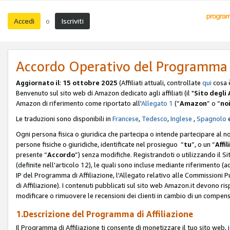
Accedi
Iscriviti
o
Accordo Operativo del Programma d
Aggiornato il
:
15 ottobre 2025
(Affiliati attuali, controllate
qui
cosa 
Benvenuto sul sito web di Amazon dedicato agli affiliati (il "
Sito degli A
Amazon di riferimento come riportato all'
Allegato 1
(“
Amazon
” o “
no
Le traduzioni sono disponibili in
Francese
,
Tedesco
,
Inglese
,
Spagnolo
Ogni persona fisica o giuridica che partecipa o intende partecipare al n
persone fisiche o giuridiche, identificate nel prosieguo “
tu
”, o un “
Affil
presente “
Accordo
”) senza modifiche. Registrandoti o utilizzando il Sito
(definite nell'articolo 12), le quali sono incluse mediante riferimento (a
IP del Programma di Affiliazione, l'Allegato relativo alle Commissioni 
di Affiliazione). I contenuti pubblicati sul sito web Amazon.it devono ris
modificare o rimuovere le recensioni dei clienti in cambio di un compens
1.Descrizione del Programma di Affiliazione
Il Programma di Affiliazione ti consente di monetizzare il tuo sito web, 