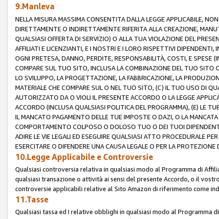
9.Manleva
NELLA MISURA MASSIMA CONSENTITA DALLA LEGGE APPLICABILE, NO
DIRETTAMENTE O INDIRETTAMENTE RIFERITA ALLA CREAZIONE, MANUT
QUALSIASI OFFERTA DI SERVIZIO) O ALLA TUA VIOLAZIONE DEL PRESE
AFFILIATI E LICENZIANTI, E I NOSTRI E I LORO RISPETTIVI DIPENDENT
OGNI PRETESA, DANNO, PERDITE, RESPONSABILITÀ, COSTI, E SPESE (IN
COMPARE SUL TUO SITO, INCLUSA LA COMBINAZIONE DEL TUO SITO O D
LO SVILUPPO, LA PROGETTAZIONE, LA FABBRICAZIONE, LA PRODUZIONE
MATERIALE CHE COMPARE SUL O NEL TUO SITO, (C) IL TUO USO DI QUA
AUTORIZZATO DA O VIOLI IL PRESENTE ACCORDO O LA LEGGE APPLICA
ACCORDO (INCLUSA QUALSIASI POLITICA DEL PROGRAMMA), (E) LE TU
IL MANCATO PAGAMENTO DELLE TUE IMPOSTE O DAZI, O LA MANCATA O
COMPORTAMENTO COLPOSO O DOLOSO TUO O DEI TUOI DIPENDENTI
ADIRE LE VIE LEGALI ED ESEGUIRE QUALSIASI ATTO PROCEDURALE PE
ESERCITARE O DIFENDERE UNA CAUSA LEGALE O PER LA PROTEZIONE DEI
10.Legge Applicabile e Controversie
Qualsiasi controversia relativa in qualsiasi modo al Programma di Affil
qualsiasi transazione o attività ai sensi del presente Accordo, o il vostro
controversie applicabili relative al Sito Amazon di riferimento come indi
11.Tasse
Qualsiasi tassa ed I relative obblighi in qualsiasi modo al Programma di