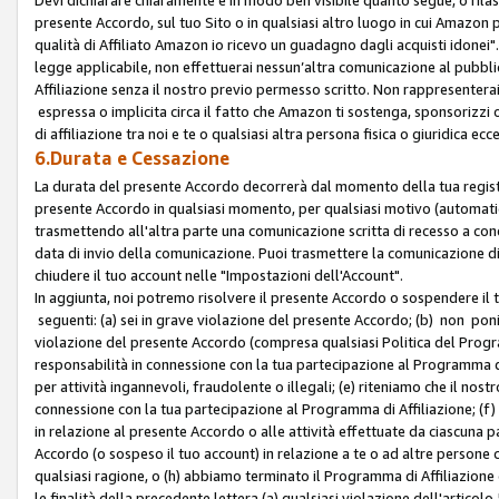
presente Accordo, sul tuo Sito o in qualsiasi altro luogo in cui Amazon
qualità di Affiliato Amazon io ricevo un guadagno dagli acquisti idonei"
legge applicabile, non effettuerai nessun’altra comunicazione al pubbl
Affiliazione senza il nostro previo permesso scritto. Non rappresenterai 
espressa o implicita circa il fatto che Amazon ti sostenga, sponsorizzi
di affiliazione tra noi e te o qualsiasi altra persona fisica o giuridica
6.Durata e Cessazione
La durata del presente Accordo decorrerà dal momento della tua registraz
presente Accordo in qualsiasi momento, per qualsiasi motivo (automaticam
trasmettendo all'altra parte una comunicazione scritta di recesso a cond
data di invio della comunicazione. Puoi trasmettere la comunicazione di
chiudere il tuo account nelle "Impostazioni dell'Account".
In aggiunta, noi potremo risolvere il presente Accordo o sospendere il
seguenti: (a) sei in grave violazione del presente Accordo; (b) non poni
violazione del presente Accordo (compresa qualsiasi Politica del Program
responsabilità in connessione con la tua partecipazione al Programma di 
per attività ingannevoli, fraudolente o illegali; (e) riteniamo che il n
connessione con la tua partecipazione al Programma di Affiliazione; (f)
in relazione al presente Accordo o alle attività effettuate da ciascuna
Accordo (o sospeso il tuo account) in relazione a te o ad altre persone c
qualsiasi ragione, o (h) abbiamo terminato il Programma di Affiliazione
le finalità della precedente lettera (a) qualsiasi violazione dell'artic