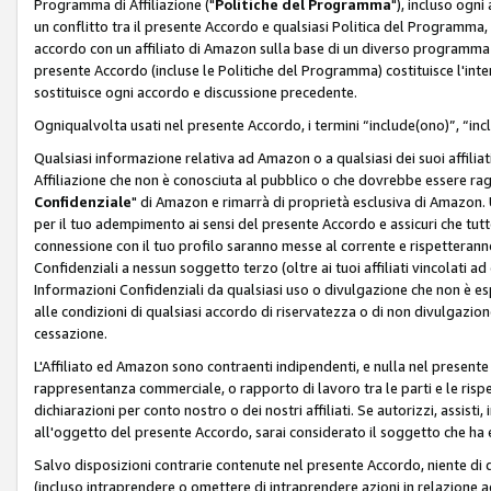
Programma di Affiliazione ("
Politiche del Programma
"), incluso ogn
un conflitto tra il presente Accordo e qualsiasi Politica del Programma, 
accordo con un affiliato di Amazon sulla base di un diverso programma d
presente Accordo (incluse le Politiche del Programma) costituisce l'int
sostituisce ogni accordo e discussione precedente.
Ogniqualvolta usati nel presente Accordo, i termini “include(ono)”, “inc
Qualsiasi informazione relativa ad Amazon o a qualsiasi dei suoi affilia
Affiliazione che non è conosciuta al pubblico o che dovrebbe essere ra
Confidenziale
" di Amazon e rimarrà di proprietà esclusiva di Amazon. 
per il tuo adempimento ai sensi del presente Accordo e assicuri che tutt
connessione con il tuo profilo saranno messe al corrente e rispetterann
Confidenziali a nessun soggetto terzo (oltre ai tuoi affiliati vincolati a
Informazioni Confidenziali da qualsiasi uso o divulgazione che non è e
alle condizioni di qualsiasi accordo di riservatezza o di non divulgazione 
cessazione.
L'Affiliato ed Amazon sono contraenti indipendenti, e nulla nel presente
rappresentanza commerciale, o rapporto di lavoro tra le parti e le rispe
dichiarazioni per conto nostro o dei nostri affiliati. Se autorizzi, assisti,
all'oggetto del presente Accordo, sarai considerato il soggetto che ha 
Salvo disposizioni contrarie contenute nel presente Accordo, niente di q
(incluso intraprendere o omettere di intraprendere azioni in relazione a