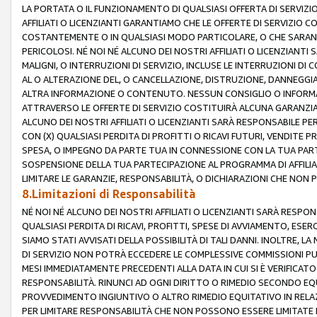
LA PORTATA O IL FUNZIONAMENTO DI QUALSIASI OFFERTA DI SERVIZIO
AFFILIATI O LICENZIANTI GARANTIAMO CHE LE OFFERTE DI SERVIZI
COSTANTEMENTE O IN QUALSIASI MODO PARTICOLARE, O CHE SARANN
PERICOLOSI. NÉ NOI NÉ ALCUNO DEI NOSTRI AFFILIATI O LICENZIANTI
MALIGNI, O INTERRUZIONI DI SERVIZIO, INCLUSE LE INTERRUZIONI D
AL O ALTERAZIONE DEL, O CANCELLAZIONE, DISTRUZIONE, DANNEGGIA
ALTRA INFORMAZIONE O CONTENUTO. NESSUN CONSIGLIO O INFORMAZ
ATTRAVERSO LE OFFERTE DI SERVIZIO COSTITUIRÀ ALCUNA GARANZI
ALCUNO DEI NOSTRI AFFILIATI O LICENZIANTI SARÀ RESPONSABILE P
CON (X) QUALSIASI PERDITA DI PROFITTI O RICAVI FUTURI, VENDITE P
SPESA, O IMPEGNO DA PARTE TUA IN CONNESSIONE CON LA TUA PARTE
SOSPENSIONE DELLA TUA PARTECIPAZIONE AL PROGRAMMA DI AFFILIA
LIMITARE LE GARANZIE, RESPONSABILITÀ, O DICHIARAZIONI CHE NON 
8.Limitazioni di Responsabilità
NÉ NOI NÉ ALCUNO DEI NOSTRI AFFILIATI O LICENZIANTI SARÀ RESPONS
QUALSIASI PERDITA DI RICAVI, PROFITTI, SPESE DI AVVIAMENTO, ESE
SIAMO STATI AVVISATI DELLA POSSIBILITÀ DI TALI DANNI. INOLTRE,
DI SERVIZIO NON POTRÀ ECCEDERE LE COMPLESSIVE COMMISSIONI PU
MESI IMMEDIATAMENTE PRECEDENTI ALLA DATA IN CUI SI È VERIFICAT
RESPONSABILITÀ. RINUNCI AD OGNI DIRITTO O RIMEDIO SECONDO EQUI
PROVVEDIMENTO INGIUNTIVO O ALTRO RIMEDIO EQUITATIVO IN RELA
PER LIMITARE RESPONSABILITÀ CHE NON POSSONO ESSERE LIMITATE I