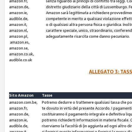
amazon.fr,
senza riguardo ai principi di conflitto tra leggi. C
amazon.de,
distretto giudiziario della città di Lussemburgo. 
amazon.ie,
Amazon sarà legittimata a richiedere provvedimenti 
audible.de,
competente in merito a qualsiasi violazione effettiv
amazon.it,
o di qualsiasi altra persona fisica o giuridica. Ino
amazon.nl,
carattere speciale, unico, straordinario, conferen
amazon.pl,
adeguatamente risarcita come danno pecuniario.
amazon.es,
amazon.se,
amazon.co.uk,
audible.co.uk
ALLEGATO 3: TAS
Sito Amazon
Tasse
amazon.com.be,
Potremo dedurre o trattenere qualsiasi tassa che p
amazon.fr,
te dovuto in virtù del presente Accordo. I pagamenti c
amazon.de,
costituiranno il pagamento integrale e definitiva liq
amazon.ie,
potremo richiederti informazioni in materia fiscale. Qu
audible.de,
riserviamo la facoltà di (in aggiunta ad ogni altro di
amazon.it,
ci fornisci queste informazioni o fornisci la prova 