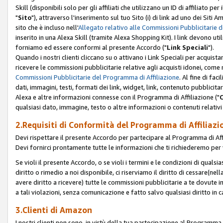
Skill (disponibili solo per gli affiliati che utilizzano un ID di affiliato
"
Sito
"), attraverso l'inserimento sul tuo Sito (i) di link ad uno dei Siti A
sito che è incluso nell'
Allegato relativo alle Commissioni Pubblicitarie 
inserito in una Alexa Skill (tramite Alexa Shopping Kit). I link devono u
forniamo ed essere conformi al presente Accordo ("
Link Speciali
").
Quando i nostri clienti cliccano su o attivano i Link Speciali per acquis
ricevere le commissioni pubblicitarie relative agli acquisti idonei, come 
Commissioni Pubblicitarie del Programma di Affiliazione
. Al fine di fa
dati, immagini, testi, formati dei link, widget, link, contenuto pubblicita
Alexa e altre informazioni connesse con il Programma di Affiliazione ("
qualsiasi dato, immagine, testo o altre informazioni o contenuti relativi 
2.Requisiti di Conformità del Programma di Affiliazi
Devi rispettare il presente Accordo per partecipare al Programma di Affi
Devi fornirci prontamente tutte le informazioni che ti richiederemo per 
Se violi il presente Accordo, o se violi i termini e le condizioni di quals
diritto o rimedio a noi disponibile, ci riserviamo il diritto di cessare(n
avere diritto a ricevere) tutte le commissioni pubblicitarie a te dovute
a tali violazioni, senza comunicazione e fatto salvo qualsiasi diritto in
3.Clienti di Amazon
I nostri clienti non sono, in virtù della tua partecipazione al Programma d