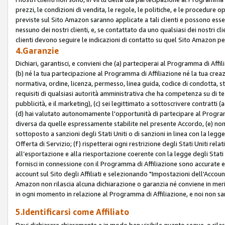
prezzi, le condizioni di vendita, le regole, le politiche, e le procedure ope
previste sul Sito Amazon saranno applicate a tali clienti e possono ess
nessuno dei nostri clienti, e, se contattato da uno qualsiasi dei nostri cl
clienti devono seguire le indicazioni di contatto su quel Sito Amazon per
4.Garanzie
Dichiari, garantisci, e convieni che (a) parteciperai al Programma di Affil
(b) né la tua partecipazione al Programma di Affiliazione né la tua crea
normativa, ordine, licenza, permesso, linea guida, codice di condotta, 
requisiti di qualsiasi autorità amministrativa che ha competenza su di te
pubblicità, e il marketing), (c) sei legittimato a sottoscrivere contratti
(d) hai valutato autonomamente l'opportunità di partecipare al Programm
diversa da quelle espressamente stabilite nel presente Accordo, (e) non 
sottoposto a sanzioni degli Stati Uniti o di sanzioni in linea con la legge
Offerta di Servizio; (f) rispetterai ogni restrizione degli Stati Uniti rel
all’esportazione e alla riesportazione coerente con la legge degli Stati U
fornisci in connessione con il Programma di Affiliazione sono accurate
account sul Sito degli Affiliati e selezionando "Impostazioni dell'Accoun
Amazon non rilascia alcuna dichiarazione o garanzia né conviene in merit
in ogni momento in relazione al Programma di Affiliazione, e noi non sa
5.Identificarsi come Affiliato
Devi dichiarare chiaramente e in modo ben visibile quanto segue, o ril