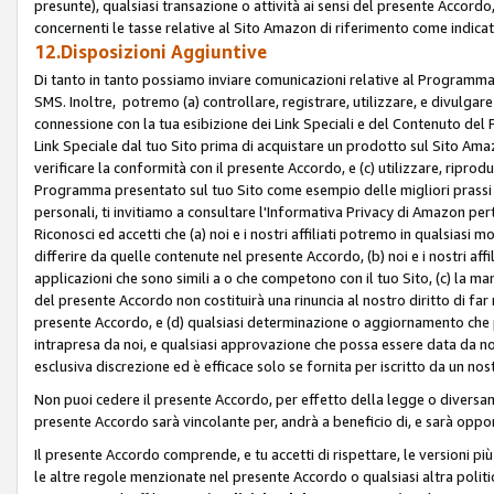
presunte), qualsiasi transazione o attività ai sensi del presente Accordo,
concernenti le tasse relative al Sito Amazon di riferimento come indicato
12.Disposizioni Aggiuntive
Di tanto in tanto possiamo inviare comunicazioni relative al Programma Af
SMS. Inoltre, potremo (a) controllare, registrare, utilizzare, e divulgare
connessione con la tua esibizione dei Link Speciali e del Contenuto del
Link Speciale dal tuo Sito prima di acquistare un prodotto sul Sito Amazo
verificare la conformità con il presente Accordo, e (c) utilizzare, ripro
Programma presentato sul tuo Sito come esempio delle migliori prassi n
personali, ti invitiamo a consultare l'Informativa Privacy di Amazon pert
Riconosci ed accetti che (a) noi e i nostri affiliati potremo in qualsiasi
differire da quelle contenute nel presente Accordo, (b) noi e i nostri af
applicazioni che sono simili a o che competono con il tuo Sito, (c) la 
del presente Accordo non costituirà una rinuncia al nostro diritto di far
presente Accordo, e (d) qualsiasi determinazione o aggiornamento che 
intrapresa da noi, e qualsiasi approvazione che possa essere data da noi
esclusiva discrezione ed è efficace solo se fornita per iscritto da un n
Non puoi cedere il presente Accordo, per effetto della legge o diversame
presente Accordo sarà vincolante per, andrà a beneficio di, e sarà opponib
Il presente Accordo comprende, e tu accetti di rispettare, le versioni più a
le altre regole menzionate nel presente Accordo o qualsiasi altra politic