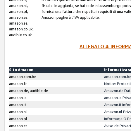
amazon.nl,
fiscale. In aggiunta, se hai sede in Lussemburgo potr
amazon.pl,
fornisci una fattura che rispetta i requisiti di una va
amazon.es,
Amazon pagherà l'IVA applicabile.
amazon.se,
amazon.co.uk,
audible.co.uk
ALLEGATO 4: INFORM
Sito Amazon
Informativa su
amazon.com.be
amazon.com.be 
amazon.fr
Notice: Protect
amazon.de, audible.de
Amazon.de Dat
amazon.ie
amazon.ie Priv
amazon.it
Amazon.it Infor
amazon.nl
Amazon.nl Priv
amazon.pl
Informacja O P
amazon.es
Aviso de Priva