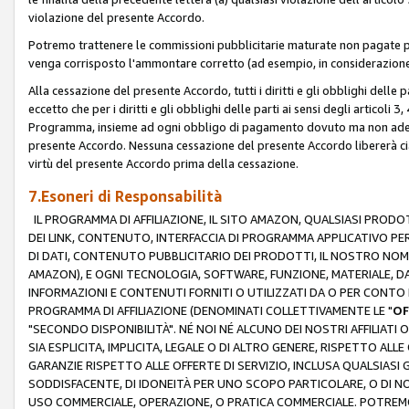
violazione del presente Accordo.
Potremo trattenere le commissioni pubblicitarie maturate non pagate pe
venga corrisposto l'ammontare corretto (ad esempio, in considerazione 
Alla cessazione del presente Accordo, tutti i diritti e gli obblighi delle 
eccetto che per i diritti e gli obblighi delle parti ai sensi degli articoli 
Programma, insieme ad ogni obbligo di pagamento dovuto ma non adempi
presente Accordo. Nessuna cessazione del presente Accordo libererà cia
virtù del presente Accordo prima della cessazione.
7.Esoneri di Responsabilità
IL PROGRAMMA DI AFFILIAZIONE, IL SITO AMAZON, QUALSIASI PRODO
DEI LINK, CONTENUTO, INTERFACCIA DI PROGRAMMA APPLICATIVO PER
DI DATI, CONTENUTO PUBBLICITARIO DEI PRODOTTI, IL NOSTRO NOME 
AMAZON), E OGNI TECNOLOGIA, SOFTWARE, FUNZIONE, MATERIALE, DAT
INFORMAZIONI E CONTENUTI FORNITI O UTILIZZATI DA O PER CONTO N
PROGRAMMA DI AFFILIAZIONE (DENOMINATI COLLETTIVAMENTE LE "
OF
"SECONDO DISPONIBILITÀ". NÉ NOI NÉ ALCUNO DEI NOSTRI AFFILIATI 
SIA ESPLICITA, IMPLICITA, LEGALE O DI ALTRO GENERE, RISPETTO ALLE
GARANZIE RISPETTO ALLE OFFERTE DI SERVIZIO, INCLUSA QUALSIASI G
SODDISFACENTE, DI IDONEITÀ PER UNO SCOPO PARTICOLARE, O DI NO
USO COMMERCIALE, OPERAZIONE, O PRATICA COMMERCIALE. POTREMO 