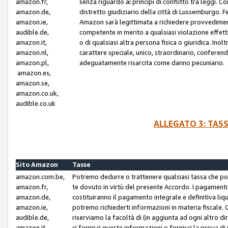
amazon.fr,
senza riguardo ai principi di conflitto tra leggi. C
amazon.de,
distretto giudiziario della città di Lussemburgo. 
amazon.ie,
Amazon sarà legittimata a richiedere provvedimenti 
audible.de,
competente in merito a qualsiasi violazione effettiv
amazon.it,
o di qualsiasi altra persona fisica o giuridica. Ino
amazon.nl,
carattere speciale, unico, straordinario, conferen
amazon.pl,
adeguatamente risarcita come danno pecuniario.
amazon.es,
amazon.se,
amazon.co.uk,
audible.co.uk
ALLEGATO 3: TAS
Sito Amazon
Tasse
amazon.com.be,
Potremo dedurre o trattenere qualsiasi tassa che p
amazon.fr,
te dovuto in virtù del presente Accordo. I pagamenti c
amazon.de,
costituiranno il pagamento integrale e definitiva liq
amazon.ie,
potremo richiederti informazioni in materia fiscale. Qu
audible.de,
riserviamo la facoltà di (in aggiunta ad ogni altro di
amazon.it,
ci fornisci queste informazioni o fornisci la prova 