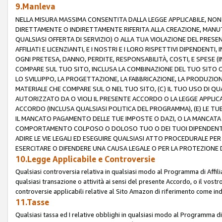
9.Manleva
NELLA MISURA MASSIMA CONSENTITA DALLA LEGGE APPLICABILE, NO
DIRETTAMENTE O INDIRETTAMENTE RIFERITA ALLA CREAZIONE, MANUT
QUALSIASI OFFERTA DI SERVIZIO) O ALLA TUA VIOLAZIONE DEL PRESE
AFFILIATI E LICENZIANTI, E I NOSTRI E I LORO RISPETTIVI DIPENDENT
OGNI PRETESA, DANNO, PERDITE, RESPONSABILITÀ, COSTI, E SPESE (IN
COMPARE SUL TUO SITO, INCLUSA LA COMBINAZIONE DEL TUO SITO O D
LO SVILUPPO, LA PROGETTAZIONE, LA FABBRICAZIONE, LA PRODUZIONE
MATERIALE CHE COMPARE SUL O NEL TUO SITO, (C) IL TUO USO DI QUA
AUTORIZZATO DA O VIOLI IL PRESENTE ACCORDO O LA LEGGE APPLICA
ACCORDO (INCLUSA QUALSIASI POLITICA DEL PROGRAMMA), (E) LE TU
IL MANCATO PAGAMENTO DELLE TUE IMPOSTE O DAZI, O LA MANCATA O
COMPORTAMENTO COLPOSO O DOLOSO TUO O DEI TUOI DIPENDENTI
ADIRE LE VIE LEGALI ED ESEGUIRE QUALSIASI ATTO PROCEDURALE PE
ESERCITARE O DIFENDERE UNA CAUSA LEGALE O PER LA PROTEZIONE DEI
10.Legge Applicabile e Controversie
Qualsiasi controversia relativa in qualsiasi modo al Programma di Affil
qualsiasi transazione o attività ai sensi del presente Accordo, o il vostro
controversie applicabili relative al Sito Amazon di riferimento come indi
11.Tasse
Qualsiasi tassa ed I relative obblighi in qualsiasi modo al Programma di