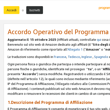
Accedi
Iscriviti
o
Accordo Operativo del Programma d
Aggiornato il
:
15 ottobre 2025
(Affiliati attuali, controllate
qui
cosa 
Benvenuto sul sito web di Amazon dedicato agli affiliati (il "
Sito degli A
Amazon di riferimento come riportato all'
Allegato 1
(“
Amazon
” o “
no
Le traduzioni sono disponibili in
Francese
,
Tedesco
,
Inglese
,
Spagnolo
Ogni persona fisica o giuridica che partecipa o intende partecipare al n
persone fisiche o giuridiche, identificate nel prosieguo “
tu
”, o un “
Affil
presente “
Accordo
”) senza modifiche. Registrandoti o utilizzando il Sito
(definite nell'articolo 12), le quali sono incluse mediante riferimento (a
IP del Programma di Affiliazione, l'Allegato relativo alle Commissioni 
di Affiliazione). I contenuti pubblicati sul sito web Amazon.it devono ris
modificare o rimuovere le recensioni dei clienti in cambio di un compens
1.Descrizione del Programma di Affiliazione
Il Programma di Affiliazione ti consente di monetizzare il tuo sito web, 