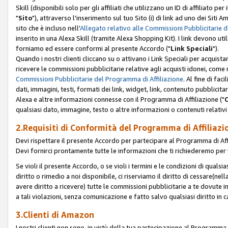
Skill (disponibili solo per gli affiliati che utilizzano un ID di affiliato
"
Sito
"), attraverso l'inserimento sul tuo Sito (i) di link ad uno dei Siti A
sito che è incluso nell'
Allegato relativo alle Commissioni Pubblicitarie 
inserito in una Alexa Skill (tramite Alexa Shopping Kit). I link devono u
forniamo ed essere conformi al presente Accordo ("
Link Speciali
").
Quando i nostri clienti cliccano su o attivano i Link Speciali per acquis
ricevere le commissioni pubblicitarie relative agli acquisti idonei, come 
Commissioni Pubblicitarie del Programma di Affiliazione
. Al fine di fa
dati, immagini, testi, formati dei link, widget, link, contenuto pubblicita
Alexa e altre informazioni connesse con il Programma di Affiliazione ("
qualsiasi dato, immagine, testo o altre informazioni o contenuti relativi 
2.Requisiti di Conformità del Programma di Affiliazi
Devi rispettare il presente Accordo per partecipare al Programma di Affi
Devi fornirci prontamente tutte le informazioni che ti richiederemo per 
Se violi il presente Accordo, o se violi i termini e le condizioni di quals
diritto o rimedio a noi disponibile, ci riserviamo il diritto di cessare(n
avere diritto a ricevere) tutte le commissioni pubblicitarie a te dovute
a tali violazioni, senza comunicazione e fatto salvo qualsiasi diritto in
3.Clienti di Amazon
I nostri clienti non sono, in virtù della tua partecipazione al Programma d