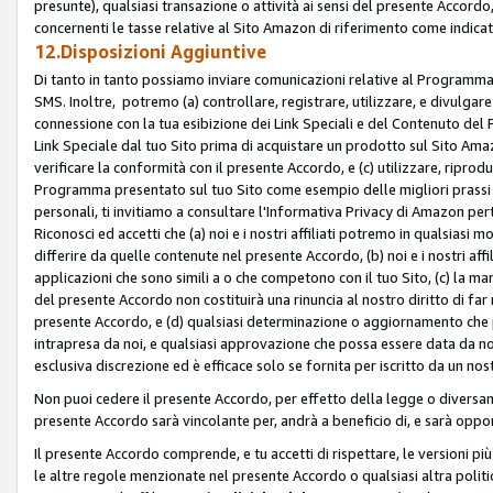
presunte), qualsiasi transazione o attività ai sensi del presente Accordo,
concernenti le tasse relative al Sito Amazon di riferimento come indicato
12.Disposizioni Aggiuntive
Di tanto in tanto possiamo inviare comunicazioni relative al Programma Af
SMS. Inoltre, potremo (a) controllare, registrare, utilizzare, e divulgare
connessione con la tua esibizione dei Link Speciali e del Contenuto del
Link Speciale dal tuo Sito prima di acquistare un prodotto sul Sito Amazo
verificare la conformità con il presente Accordo, e (c) utilizzare, ripro
Programma presentato sul tuo Sito come esempio delle migliori prassi n
personali, ti invitiamo a consultare l'Informativa Privacy di Amazon pert
Riconosci ed accetti che (a) noi e i nostri affiliati potremo in qualsiasi
differire da quelle contenute nel presente Accordo, (b) noi e i nostri af
applicazioni che sono simili a o che competono con il tuo Sito, (c) la 
del presente Accordo non costituirà una rinuncia al nostro diritto di far
presente Accordo, e (d) qualsiasi determinazione o aggiornamento che 
intrapresa da noi, e qualsiasi approvazione che possa essere data da noi
esclusiva discrezione ed è efficace solo se fornita per iscritto da un n
Non puoi cedere il presente Accordo, per effetto della legge o diversame
presente Accordo sarà vincolante per, andrà a beneficio di, e sarà opponib
Il presente Accordo comprende, e tu accetti di rispettare, le versioni più a
le altre regole menzionate nel presente Accordo o qualsiasi altra politic