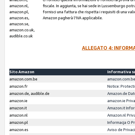
amazon.nl,
fiscale. In aggiunta, se hai sede in Lussemburgo potr
amazon.pl,
fornisci una fattura che rispetta i requisiti di una va
amazon.es,
Amazon pagherà l'IVA applicabile.
amazon.se,
amazon.co.uk,
audible.co.uk
ALLEGATO 4: INFORM
Sito Amazon
Informativa su
amazon.com.be
amazon.com.be 
amazon.fr
Notice: Protect
amazon.de, audible.de
Amazon.de Dat
amazon.ie
amazon.ie Priv
amazon.it
Amazon.it Infor
amazon.nl
Amazon.nl Priv
amazon.pl
Informacja O P
amazon.es
Aviso de Priva