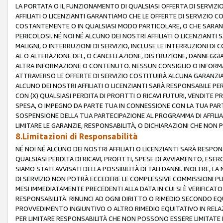
LA PORTATA O IL FUNZIONAMENTO DI QUALSIASI OFFERTA DI SERVIZIO
AFFILIATI O LICENZIANTI GARANTIAMO CHE LE OFFERTE DI SERVIZI
COSTANTEMENTE O IN QUALSIASI MODO PARTICOLARE, O CHE SARANN
PERICOLOSI. NÉ NOI NÉ ALCUNO DEI NOSTRI AFFILIATI O LICENZIANTI
MALIGNI, O INTERRUZIONI DI SERVIZIO, INCLUSE LE INTERRUZIONI D
AL O ALTERAZIONE DEL, O CANCELLAZIONE, DISTRUZIONE, DANNEGGIA
ALTRA INFORMAZIONE O CONTENUTO. NESSUN CONSIGLIO O INFORMAZ
ATTRAVERSO LE OFFERTE DI SERVIZIO COSTITUIRÀ ALCUNA GARANZI
ALCUNO DEI NOSTRI AFFILIATI O LICENZIANTI SARÀ RESPONSABILE P
CON (X) QUALSIASI PERDITA DI PROFITTI O RICAVI FUTURI, VENDITE P
SPESA, O IMPEGNO DA PARTE TUA IN CONNESSIONE CON LA TUA PARTE
SOSPENSIONE DELLA TUA PARTECIPAZIONE AL PROGRAMMA DI AFFILIA
LIMITARE LE GARANZIE, RESPONSABILITÀ, O DICHIARAZIONI CHE NON 
8.Limitazioni di Responsabilità
NÉ NOI NÉ ALCUNO DEI NOSTRI AFFILIATI O LICENZIANTI SARÀ RESPONS
QUALSIASI PERDITA DI RICAVI, PROFITTI, SPESE DI AVVIAMENTO, ESE
SIAMO STATI AVVISATI DELLA POSSIBILITÀ DI TALI DANNI. INOLTRE,
DI SERVIZIO NON POTRÀ ECCEDERE LE COMPLESSIVE COMMISSIONI PU
MESI IMMEDIATAMENTE PRECEDENTI ALLA DATA IN CUI SI È VERIFICAT
RESPONSABILITÀ. RINUNCI AD OGNI DIRITTO O RIMEDIO SECONDO EQUI
PROVVEDIMENTO INGIUNTIVO O ALTRO RIMEDIO EQUITATIVO IN RELA
PER LIMITARE RESPONSABILITÀ CHE NON POSSONO ESSERE LIMITATE I