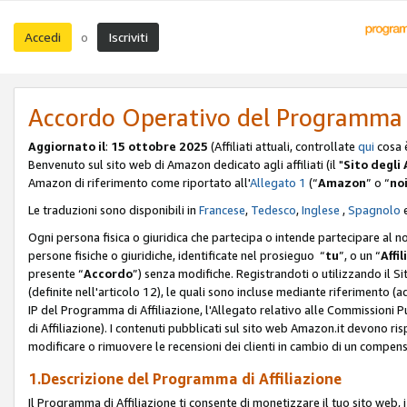
Accedi
Iscriviti
o
Accordo Operativo del Programma d
Aggiornato il
:
15 ottobre 2025
(Affiliati attuali, controllate
qui
cosa 
Benvenuto sul sito web di Amazon dedicato agli affiliati (il "
Sito degli A
Amazon di riferimento come riportato all'
Allegato 1
(“
Amazon
” o “
no
Le traduzioni sono disponibili in
Francese
,
Tedesco
,
Inglese
,
Spagnolo
Ogni persona fisica o giuridica che partecipa o intende partecipare al n
persone fisiche o giuridiche, identificate nel prosieguo “
tu
”, o un “
Affil
presente “
Accordo
”) senza modifiche. Registrandoti o utilizzando il Sito
(definite nell'articolo 12), le quali sono incluse mediante riferimento (a
IP del Programma di Affiliazione, l'Allegato relativo alle Commissioni 
di Affiliazione). I contenuti pubblicati sul sito web Amazon.it devono ris
modificare o rimuovere le recensioni dei clienti in cambio di un compens
1.Descrizione del Programma di Affiliazione
Il Programma di Affiliazione ti consente di monetizzare il tuo sito web, 