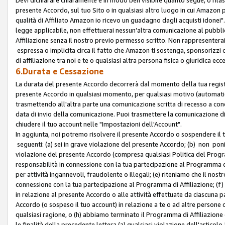
presente Accordo, sul tuo Sito o in qualsiasi altro luogo in cui Amazon
qualità di Affiliato Amazon io ricevo un guadagno dagli acquisti idonei"
legge applicabile, non effettuerai nessun’altra comunicazione al pubbl
Affiliazione senza il nostro previo permesso scritto. Non rappresenterai 
espressa o implicita circa il fatto che Amazon ti sostenga, sponsorizzi
di affiliazione tra noi e te o qualsiasi altra persona fisica o giuridica
6.Durata e Cessazione
La durata del presente Accordo decorrerà dal momento della tua registraz
presente Accordo in qualsiasi momento, per qualsiasi motivo (automaticam
trasmettendo all'altra parte una comunicazione scritta di recesso a cond
data di invio della comunicazione. Puoi trasmettere la comunicazione di
chiudere il tuo account nelle "Impostazioni dell'Account".
In aggiunta, noi potremo risolvere il presente Accordo o sospendere il
seguenti: (a) sei in grave violazione del presente Accordo; (b) non poni
violazione del presente Accordo (compresa qualsiasi Politica del Program
responsabilità in connessione con la tua partecipazione al Programma di 
per attività ingannevoli, fraudolente o illegali; (e) riteniamo che il n
connessione con la tua partecipazione al Programma di Affiliazione; (f)
in relazione al presente Accordo o alle attività effettuate da ciascuna
Accordo (o sospeso il tuo account) in relazione a te o ad altre persone c
qualsiasi ragione, o (h) abbiamo terminato il Programma di Affiliazione
le finalità della precedente lettera (a) qualsiasi violazione dell'artic