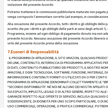
violazione del presente Accordo.
Potremo trattenere le commissioni pubblicitarie maturate non pagate pe
venga corrisposto l'ammontare corretto (ad esempio, in considerazione 
Alla cessazione del presente Accordo, tutti i diritti e gli obblighi delle 
eccetto che per i diritti e gli obblighi delle parti ai sensi degli articoli 
Programma, insieme ad ogni obbligo di pagamento dovuto ma non adempi
presente Accordo. Nessuna cessazione del presente Accordo libererà cia
virtù del presente Accordo prima della cessazione.
7.Esoneri di Responsabilità
IL PROGRAMMA DI AFFILIAZIONE, IL SITO AMAZON, QUALSIASI PRODO
DEI LINK, CONTENUTO, INTERFACCIA DI PROGRAMMA APPLICATIVO PER
DI DATI, CONTENUTO PUBBLICITARIO DEI PRODOTTI, IL NOSTRO NOME 
AMAZON), E OGNI TECNOLOGIA, SOFTWARE, FUNZIONE, MATERIALE, DAT
INFORMAZIONI E CONTENUTI FORNITI O UTILIZZATI DA O PER CONTO N
PROGRAMMA DI AFFILIAZIONE (DENOMINATI COLLETTIVAMENTE LE "
OF
"SECONDO DISPONIBILITÀ". NÉ NOI NÉ ALCUNO DEI NOSTRI AFFILIATI 
SIA ESPLICITA, IMPLICITA, LEGALE O DI ALTRO GENERE, RISPETTO ALLE
GARANZIE RISPETTO ALLE OFFERTE DI SERVIZIO, INCLUSA QUALSIASI G
SODDISFACENTE, DI IDONEITÀ PER UNO SCOPO PARTICOLARE, O DI NO
USO COMMERCIALE, OPERAZIONE, O PRATICA COMMERCIALE. POTREMO 