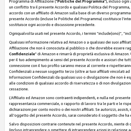
Programma di Affiliazione ("
Politiche del Programma
"), incluso ogn
un conflitto tra il presente Accordo e qualsiasi Politica del Programma, 
accordo con un affiliato di Amazon sulla base di un diverso programma d
presente Accordo (incluse le Politiche del Programma) costituisce l'int
sostituisce ogni accordo e discussione precedente.
Ogniqualvolta usati nel presente Accordo, i termini “include(ono)”, “inc
Qualsiasi informazione relativa ad Amazon o a qualsiasi dei suoi affilia
Affiliazione che non è conosciuta al pubblico o che dovrebbe essere ra
Confidenziale
" di Amazon e rimarrà di proprietà esclusiva di Amazon. 
per il tuo adempimento ai sensi del presente Accordo e assicuri che tutt
connessione con il tuo profilo saranno messe al corrente e rispetterann
Confidenziali a nessun soggetto terzo (oltre ai tuoi affiliati vincolati a
Informazioni Confidenziali da qualsiasi uso o divulgazione che non è e
alle condizioni di qualsiasi accordo di riservatezza o di non divulgazione 
cessazione.
L'Affiliato ed Amazon sono contraenti indipendenti, e nulla nel presente
rappresentanza commerciale, o rapporto di lavoro tra le parti e le rispe
dichiarazioni per conto nostro o dei nostri affiliati. Se autorizzi, assisti,
all'oggetto del presente Accordo, sarai considerato il soggetto che ha 
Salvo disposizioni contrarie contenute nel presente Accordo, niente di q
(incluso intraprendere o omettere di intraprendere azioni in relazione a