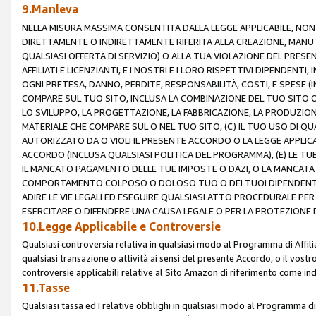
9.Manleva
NELLA MISURA MASSIMA CONSENTITA DALLA LEGGE APPLICABILE, NO
DIRETTAMENTE O INDIRETTAMENTE RIFERITA ALLA CREAZIONE, MANUT
QUALSIASI OFFERTA DI SERVIZIO) O ALLA TUA VIOLAZIONE DEL PRESE
AFFILIATI E LICENZIANTI, E I NOSTRI E I LORO RISPETTIVI DIPENDENT
OGNI PRETESA, DANNO, PERDITE, RESPONSABILITÀ, COSTI, E SPESE (IN
COMPARE SUL TUO SITO, INCLUSA LA COMBINAZIONE DEL TUO SITO O D
LO SVILUPPO, LA PROGETTAZIONE, LA FABBRICAZIONE, LA PRODUZIONE
MATERIALE CHE COMPARE SUL O NEL TUO SITO, (C) IL TUO USO DI QUA
AUTORIZZATO DA O VIOLI IL PRESENTE ACCORDO O LA LEGGE APPLICA
ACCORDO (INCLUSA QUALSIASI POLITICA DEL PROGRAMMA), (E) LE TU
IL MANCATO PAGAMENTO DELLE TUE IMPOSTE O DAZI, O LA MANCATA O
COMPORTAMENTO COLPOSO O DOLOSO TUO O DEI TUOI DIPENDENTI
ADIRE LE VIE LEGALI ED ESEGUIRE QUALSIASI ATTO PROCEDURALE PE
ESERCITARE O DIFENDERE UNA CAUSA LEGALE O PER LA PROTEZIONE DEI
10.Legge Applicabile e Controversie
Qualsiasi controversia relativa in qualsiasi modo al Programma di Affil
qualsiasi transazione o attività ai sensi del presente Accordo, o il vostro
controversie applicabili relative al Sito Amazon di riferimento come indi
11.Tasse
Qualsiasi tassa ed I relative obblighi in qualsiasi modo al Programma di