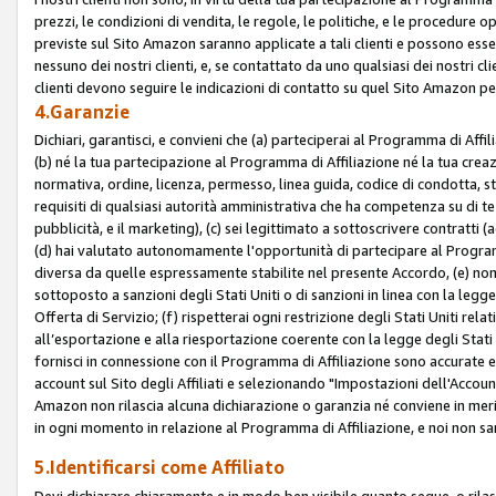
prezzi, le condizioni di vendita, le regole, le politiche, e le procedure ope
previste sul Sito Amazon saranno applicate a tali clienti e possono ess
nessuno dei nostri clienti, e, se contattato da uno qualsiasi dei nostri cl
clienti devono seguire le indicazioni di contatto su quel Sito Amazon per
4.Garanzie
Dichiari, garantisci, e convieni che (a) parteciperai al Programma di Affil
(b) né la tua partecipazione al Programma di Affiliazione né la tua crea
normativa, ordine, licenza, permesso, linea guida, codice di condotta, 
requisiti di qualsiasi autorità amministrativa che ha competenza su di te
pubblicità, e il marketing), (c) sei legittimato a sottoscrivere contratti
(d) hai valutato autonomamente l'opportunità di partecipare al Programm
diversa da quelle espressamente stabilite nel presente Accordo, (e) non 
sottoposto a sanzioni degli Stati Uniti o di sanzioni in linea con la legge
Offerta di Servizio; (f) rispetterai ogni restrizione degli Stati Uniti rel
all’esportazione e alla riesportazione coerente con la legge degli Stati U
fornisci in connessione con il Programma di Affiliazione sono accurate
account sul Sito degli Affiliati e selezionando "Impostazioni dell'Accoun
Amazon non rilascia alcuna dichiarazione o garanzia né conviene in merit
in ogni momento in relazione al Programma di Affiliazione, e noi non sa
5.Identificarsi come Affiliato
Devi dichiarare chiaramente e in modo ben visibile quanto segue, o ril