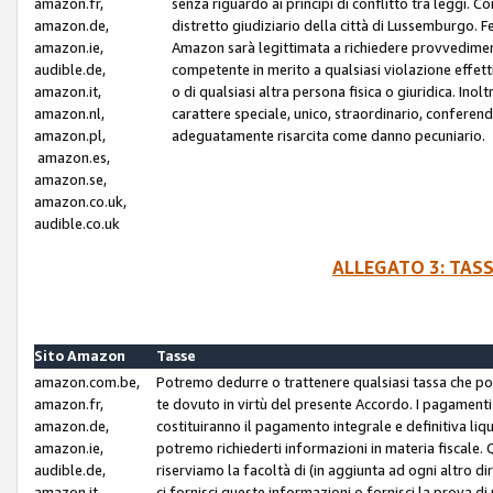
amazon.fr,
senza riguardo ai principi di conflitto tra leggi. C
amazon.de,
distretto giudiziario della città di Lussemburgo. 
amazon.ie,
Amazon sarà legittimata a richiedere provvedimenti 
audible.de,
competente in merito a qualsiasi violazione effettiv
amazon.it,
o di qualsiasi altra persona fisica o giuridica. Ino
amazon.nl,
carattere speciale, unico, straordinario, conferen
amazon.pl,
adeguatamente risarcita come danno pecuniario.
amazon.es,
amazon.se,
amazon.co.uk,
audible.co.uk
ALLEGATO 3: TAS
Sito Amazon
Tasse
amazon.com.be,
Potremo dedurre o trattenere qualsiasi tassa che p
amazon.fr,
te dovuto in virtù del presente Accordo. I pagamenti c
amazon.de,
costituiranno il pagamento integrale e definitiva liq
amazon.ie,
potremo richiederti informazioni in materia fiscale. Qu
audible.de,
riserviamo la facoltà di (in aggiunta ad ogni altro di
amazon.it,
ci fornisci queste informazioni o fornisci la prova 