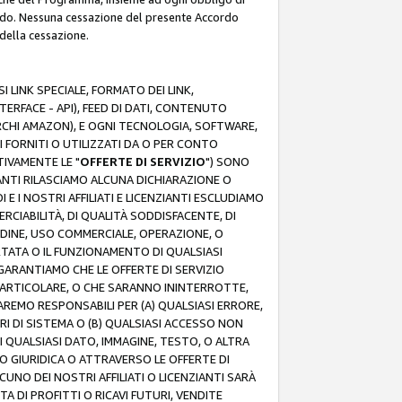
rdo. Nessuna cessazione del presente Accordo
 della cessazione.
 LINK SPECIALE, FORMATO DEI LINK,
RFACE - API), FEED DI DATI, CONTENUTO
ARCHI AMAZON), E OGNI TECNOLOGIA, SOFTWARE,
I FORNITI O UTILIZZATI DA O PER CONTO
TIVAMENTE LE "
OFFERTE DI SERVIZIO
") SONO
ZIANTI RILASCIAMO ALCUNA DICHIARAZIONE O
I E I NOSTRI AFFILIATI E LICENZIANTI ESCLUDIAMO
RCIABILITÀ, DI QUALITÀ SODDISFACENTE, DI
UDINE, USO COMMERCIALE, OPERAZIONE, O
RTATA O IL FUNZIONAMENTO DI QUALSIASI
I GARANTIAMO CHE LE OFFERTE DI SERVIZIO
ARTICOLARE, O CHE SARANNO ININTERROTTE,
SAREMO RESPONSABILI PER (A) QUALSIASI ERRORE,
ORI DI SISTEMA O (B) QUALSIASI ACCESSO NON
 QUALSIASI DATO, IMMAGINE, TESTO, O ALTRA
 GIURIDICA O ATTRAVERSO LE OFFERTE DI
NO DEI NOSTRI AFFILIATI O LICENZIANTI SARÀ
 DI PROFITTI O RICAVI FUTURI, VENDITE