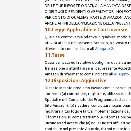
DELLE TUE IMPOSTE O DAZI, O LA MANCATA OSS
O DEI TUOI DIPENDENTI O APPALTATORI. NOI P
PER CONTO DI QUALSIASI PARTE DI AMAZON, ANC
ANCHE AI FINI DELL’APPLICAZIONE DELLA PRESENT
10.Legge Applicabile e Controversie
Qualsiasi controversia relativa in qualsiasi modo 
attività ai sensi del presente Accordo, o il vostro r
riferimento come indicato all'
Allegato 2
.
11.Tasse
Qualsiasi tassa ed I relative obblighi in qualsiasi
transazione o attività ai sensi del presente Accordo,
Amazon di riferimento come indicato all'
Allegato 
12.Disposizioni Aggiuntive
Di tanto in tanto possiamo inviare comunicazioni re
potremo (a) controllare, registrare, utilizzare, e d
Speciali e del Contenuto del Programma (ad esempio
Sito Amazon), (b) rivedere, controllare, scansionare 
mostrare il tuo logo e la tua implementazione del 
informazioni su come trattiamo le informazioni pers
Riconosci ed accetti che (a) noi e i nostri affiliat
contenute nel presente Accordo, (b) noi e i nostri a