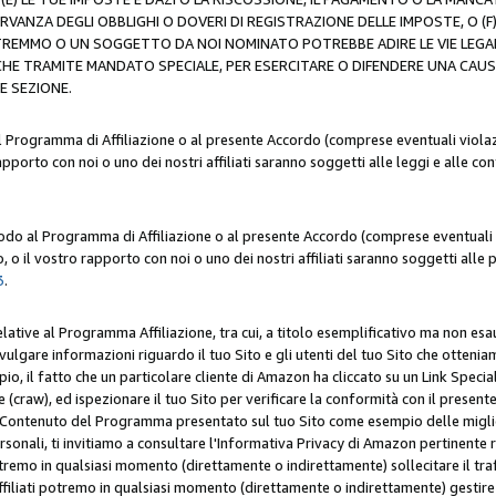
ERVANZA DEGLI OBBLIGHI O DOVERI DI REGISTRAZIONE DELLE IMPOSTE, 
OTREMMO O UN SOGGETTO DA NOI NOMINATO POTREBBE ADIRE LE VIE LEGA
HE TRAMITE MANDATO SPECIALE, PER ESERCITARE O DIFENDERE UNA CAUSA 
E SEZIONE.
al Programma di Affiliazione o al presente Accordo (comprese eventuali violazi
apporto con noi o uno dei nostri affiliati saranno soggetti alle leggi e alle co
 modo al Programma di Affiliazione o al presente Accordo (comprese eventuali v
 o il vostro rapporto con noi o uno dei nostri affiliati saranno soggetti alle p
3
.
lative al Programma Affiliazione, tra cui, a titolo esemplificativo ma non esau
ivulgare informazioni riguardo il tuo Sito e gli utenti del tuo Sito che ottenia
, il fatto che un particolare cliente di Amazon ha cliccato su un Link Specia
(craw), ed ispezionare il tuo Sito per verificare la conformità con il presente 
Contenuto del Programma presentato sul tuo Sito come esempio delle migliori 
onali, ti invitiamo a consultare l'Informativa Privacy di Amazon pertinente ri
i potremo in qualsiasi momento (direttamente o indirettamente) sollecitare il tr
ffiliati potremo in qualsiasi momento (direttamente o indirettamente) gestire s