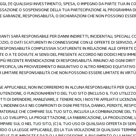
AGGI, (Y) QUALSIASI INVESTIMENTO, SPESA, O IMPEGNO DA PARTE TUA IN
CESSAZIONE O SOSPENSIONE DELLA TUA PARTECIPAZIONE AL PROGRAMMA DI 
LE GARANZIE, RESPONSABILITÀ, O DICHIARAZIONI CHE NON POSSONO ESSERE
ZIANTI SARÀ RESPONSABILE PER DANNI INDIRETTI, INCIDENTALI, SPECIALI, 
RCIZIO, O DATI SCATURENTI IN CONNESSIONE CON LE OFFERTE DI SERVIZIO, 
RA RESPONSABILITÀ COMPLESSIVA SCATURENTE IN RELAZIONE ALLE OFFERTE 
E O A TE DOVUTE AI SENSI DEL PRESENTE ACCORDO NEI DODICI MESI IMME
PIÙ RECENTE RIVENDICAZIONE DI RESPONSABILITÀ. RINUNCI AD OGNI DIRI
 SPECIFICA, UN PROVVEDIMENTO INGIUNTIVO O ALTRO RIMEDIO EQUITATIV
LIMITARE RESPONSABILITÀ CHE NON POSSONO ESSERE LIMITATE IN VIRTÙ 
E APPLICABILE, NON INCORREREMO IN ALCUNA RESPONSABILITÀ PER QUA
UTENZIONE, O FUNZIONAMENTO DEL TUO SITO (INCLUSO IL TUO UTILIZZO D
DI DIFENDERE, MANLEVARE, E TENERE NOI, I NOSTRI AFFILIATI E LICENZIAN
, INDENNI DA E NEI CONFRONTI DI OGNI PRETESA, DANNO, PERDITE, RESPON
SI MATERIALE CHE COMPARE SUL TUO SITO, INCLUSA LA COMBINAZIONE DEL T
SO, LO SVILUPPO, LA PROGETTAZIONE, LA FABBRICAZIONE, LA PRODUZIONE, 
MPARE SUL O NEL TUO SITO, (C) IL TUO USO DI QUALSIASI OFFERTA DI SER
RDO O LA LEGGE APPLICABILE, (D) LA TUA VIOLAZIONE DI QUALSIASI TER
 (E) LE TUE IMPOSTE E DAZI O LA RISCOSSIONE, IL PAGAMENTO O LA MA