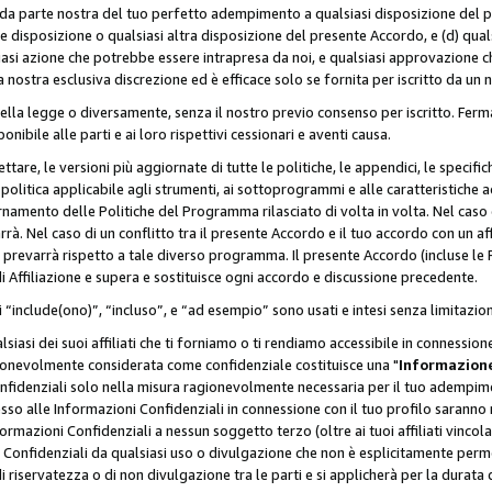
a da parte nostra del tuo perfetto adempimento a qualsiasi disposizione del p
ale disposizione o qualsiasi altra disposizione del presente Accordo, e (d) q
asi azione che potrebbe essere intrapresa da noi, e qualsiasi approvazione ch
 nostra esclusiva discrezione ed è efficace solo se fornita per iscritto da un
ella legge o diversamente, senza il nostro previo consenso per iscritto. Ferm
onibile alle parti e ai loro rispettivi cessionari e aventi causa.
are, le versioni più aggiornate di tutte le politiche, le appendici, le specifiche
olitica applicabile agli strumenti, ai sottoprogrammi e alle caratteristiche a
rnamento delle Politiche del Programma rilasciato di volta in volta. Nel caso d
à. Nel caso di un conflitto tra il presente Accordo e il tuo accordo con un af
prevarrà rispetto a tale diverso programma. Il presente Accordo (incluse le P
 Affiliazione e supera e sostituisce ogni accordo e discussione precedente.
 “include(ono)”, “incluso”, e “ad esempio” sono usati e intesi senza limitazio
iasi dei suoi affiliati che ti forniamo o ti rendiamo accessibile in connession
ionevolmente considerata come confidenziale costituisce una "
Informazione
onfidenziali solo nella misura ragionevolmente necessaria per il tuo adempime
esso alle Informazioni Confidenziali in connessione con il tuo profilo saranno
rmazioni Confidenziali a nessun soggetto terzo (oltre ai tuoi affiliati vincolat
 Confidenziali da qualsiasi uso o divulgazione che non è esplicitamente perm
i riservatezza o di non divulgazione tra le parti e si applicherà per la durata d