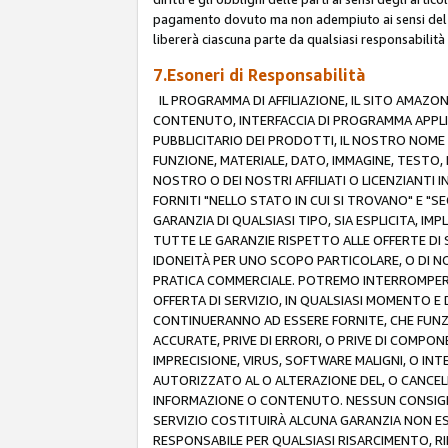
pagamento dovuto ma non adempiuto ai sensi del p
libererà ciascuna parte da qualsiasi responsabilità
7.Esoneri di Responsabilità
IL PROGRAMMA DI AFFILIAZIONE, IL SITO AMAZO
CONTENUTO, INTERFACCIA DI PROGRAMMA APPLIC
PUBBLICITARIO DEI PRODOTTI, IL NOSTRO NOME A
FUNZIONE, MATERIALE, DATO, IMMAGINE, TESTO, 
NOSTRO O DEI NOSTRI AFFILIATI O LICENZIANTI
FORNITI "NELLO STATO IN CUI SI TROVANO" E "S
GARANZIA DI QUALSIASI TIPO, SIA ESPLICITA, IMP
TUTTE LE GARANZIE RISPETTO ALLE OFFERTE DI S
IDONEITÀ PER UNO SCOPO PARTICOLARE, O DI NO
PRATICA COMMERCIALE. POTREMO INTERROMPERE O
OFFERTA DI SERVIZIO, IN QUALSIASI MOMENTO E D
CONTINUERANNO AD ESSERE FORNITE, CHE FUN
ACCURATE, PRIVE DI ERRORI, O PRIVE DI COMPON
IMPRECISIONE, VIRUS, SOFTWARE MALIGNI, O INT
AUTORIZZATO AL O ALTERAZIONE DEL, O CANCELL
INFORMAZIONE O CONTENUTO. NESSUN CONSIGLIO
SERVIZIO COSTITUIRÀ ALCUNA GARANZIA NON ESP
RESPONSABILE PER QUALSIASI RISARCIMENTO, RI