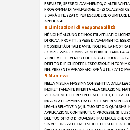
PREVISTE, SPESE DI AVVIAMENTO, O ALTRI VANT
PROGRAMMA DI AFFILIAZIONE, O (Z) QUALSIASI 
7 SARÀ UTILIZZATO PER ESCLUDERE O LIMITARE 
APPLICABILE.
8.Limitazioni di Responsabilità
NÉ NOI NÉ ALCUNO DEI NOSTRI AFFILIATI O LICEN
DI RICAVI, PROFITTI, SPESE DI AVVIAMENTO, ESE
POSSIBILITÀ DI TALI DANNI. INOLTRE, LA NOST
COMPLESSIVE COMMISSIONI PUBBLICITARIE PAGAT
VERIFICATO L'EVENTO CHE HA DATO LUOGO ALLA 
DIRITTO DI RICHIEDERE L'ESECUZIONE IN FORMA
NEL PRESENTE PARAGRAFO SARÀ UTILIZZATO PER 
9.Manleva
NELLA MISURA MASSIMA CONSENTITA DALLA LEGG
INDIRETTAMENTE RIFERITA ALLA CREAZIONE, MAN
VIOLAZIONE DEL PRESENTE ACCORDO, E TU ACCETTI 
INCARICATI, AMMINISTRATORI, E RAPPRESENTANTI
LEGALI) RELATIVE A (A) IL TUO SITO O QUALSIA
APPLICAZIONI, CONTENUTI, O PROCESSI, (B) L'U
DEL TUO SITO O DI QUALSIASI MATERIALE CHE CO
SIA AUTORIZZATO DA O VIOLI IL PRESENTE ACCO
(INCLUSA QUALSIASI POLITICA DEL PROGRAMMA),