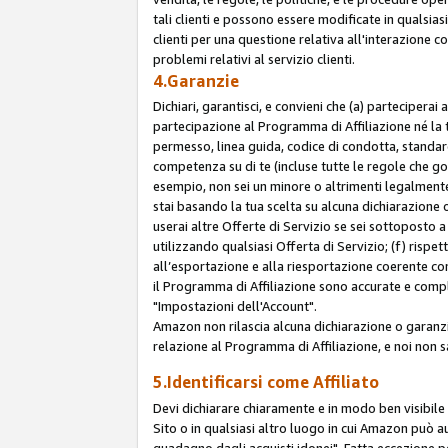
tali clienti e possono essere modificate in qualsias
clienti per una questione relativa all'interazione 
problemi relativi al servizio clienti.
4.Garanzie
Dichiari, garantisci, e convieni che (a) parteciperai
partecipazione al Programma di Affiliazione né la 
permesso, linea guida, codice di condotta, standard
competenza su di te (incluse tutte le regole che gov
esempio, non sei un minore o altrimenti legalmente
stai basando la tua scelta su alcuna dichiarazione
userai altre Offerte di Servizio se sei sottoposto a 
utilizzando qualsiasi Offerta di Servizio; (f) rispet
all’esportazione e alla riesportazione coerente con 
il Programma di Affiliazione sono accurate e compl
"Impostazioni dell'Account".
Amazon non rilascia alcuna dichiarazione o garanzi
relazione al Programma di Affiliazione, e noi non 
5.Identificarsi come Affiliato
Devi dichiarare chiaramente e in modo ben visibil
Sito o in qualsiasi altro luogo in cui Amazon può a
guadagno dagli acquisti idonei". Fatta eccezione pe