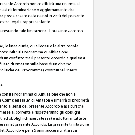
resente Accordo non costituirà una rinuncia al
ualsiasi determinazione o aggiornamento che
e possa essere data da noi in virtù del presente
 nostro legale rappresentante.
a restando tale limitazione, il presente Accordo
, le linee guida, gli allegati e le altre regole
ccessibili sul Programma di Affiliazione
i un conflitto tra il presente Accordo e qualsiasi
filiato di Amazon sulla base di un diverso
olitiche del Programma) costituisce l'intero
ne.
e con il Programma di Affiliazione che non è
 Confidenziale
" di Amazon e rimarrà di proprietà
nto ai sensi del presente Accordo e assicuri che
 messe al corrente e rispetteranno gli obblighi
i ad obblighi di riservatezza) e adotterai tutte le
essa nel presente Accordo. La presente limitazione
ell’Accordo e per i 5 anni successivi alla sua