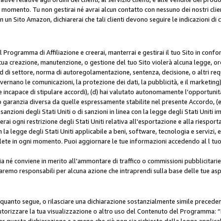
i momento. Tu non gestirai né avrai alcun contatto con nessuno dei nostri clien
con un Sito Amazon, dichiarerai che tali clienti devono seguire le indicazioni 
 al Programma di Affiliazione e creerai, manterrai e gestirai il tuo Sito in conf
tua creazione, manutenzione, o gestione del tuo Sito violerà alcuna legge, ord
 di settore, norma di autoregolamentazione, sentenza, decisione, o altri requi
ernano le comunicazioni, la protezione dei dati, la pubblicità, e il marketing),
 incapace di stipulare accordi), (d) hai valutato autonomamente l'opportunit
 o garanzia diversa da quelle espressamente stabilite nel presente Accordo, (
sanzioni degli Stati Uniti o di sanzioni in linea con la legge degli Stati Uniti i
terai ogni restrizione degli Stati Uniti relativa all'esportazione e alla riespor
la legge degli Stati Uniti applicabile a beni, software, tecnologia e servizi, 
ete in ogni momento. Puoi aggiornare le tue informazioni accedendo al l tuo a
a né conviene in merito all'ammontare di traffico o commissioni pubblicitarie
saremo responsabili per alcuna azione che intraprendi sulla base delle tue asp
e quanto segue, o rilasciare una dichiarazione sostanzialmente simile preced
utorizzare la tua visualizzazione o altro uso del Contenuto del Programma: “I
r questa dichiarazione e a meno che ciò non sia richiesto dalla legge applica