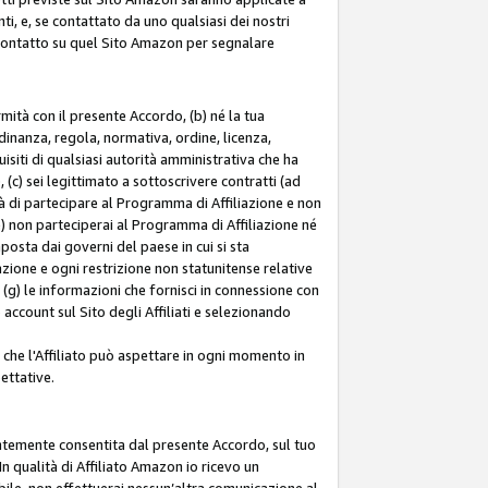
ti, e, se contattato da uno qualsiasi dei nostri
di contatto su quel Sito Amazon per segnalare
ormità con il presente Accordo, (b) né la tua
inanza, regola, normativa, ordine, licenza,
siti di qualsiasi autorità amministrativa che ha
 (c) sei legittimato a sottoscrivere contratti (ad
à di partecipare al Programma di Affiliazione e non
e) non parteciperai al Programma di Affiliazione né
mposta dai governi del paese in cui si sta
tazione e ogni restrizione non statunitense relative
e (g) le informazioni che fornisci in connessione con
ccount sul Sito degli Affiliati e selezionando
 che l'Affiliato può aspettare in ogni momento in
ettative.
entemente consentita dal presente Accordo, sul tuo
n qualità di Affiliato Amazon io ricevo un
bile, non effettuerai nessun’altra comunicazione al