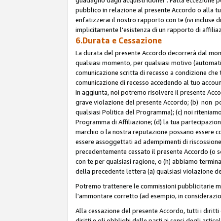
pubblico in relazione al presente Accordo o alla t
enfatizzerai il nostro rapporto con te (ivi incluse
implicitamente l'esistenza di un rapporto di affili
6.Durata e Cessazione
La durata del presente Accordo decorrerà dal momen
qualsiasi momento, per qualsiasi motivo (automatica
comunicazione scritta di recesso a condizione che t
comunicazione di recesso accedendo al tuo account s
In aggiunta, noi potremo risolvere il presente Acc
grave violazione del presente Accordo; (b) non po
qualsiasi Politica del Programma); (c) noi riteniamo
Programma di Affiliazione; (d) la tua partecipazione
marchio o la nostra reputazione possano essere co
essere assoggettati ad adempimenti di riscossione f
precedentemente cessato il presente Accordo (o sos
con te per qualsiasi ragione, o (h) abbiamo termina
della precedente lettera (a) qualsiasi violazione 
Potremo trattenere le commissioni pubblicitarie m
l'ammontare corretto (ad esempio, in considerazion
Alla cessazione del presente Accordo, tutti i diritti
diritti e gli obblighi delle parti ai sensi degli art