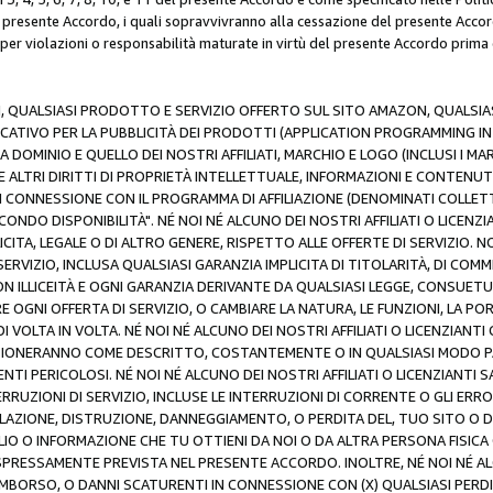
resente Accordo, i quali sopravvivranno alla cessazione del presente Acco
 per violazioni o responsabilità maturate in virtù del presente Accordo prima
N, QUALSIASI PRODOTTO E SERVIZIO OFFERTO SUL SITO AMAZON, QUALSIASI
ATIVO PER LA PUBBLICITÀ DEI PRODOTTI (APPLICATION PROGRAMMING INTE
 DOMINIO E QUELLO DEI NOSTRI AFFILIATI, MARCHIO E LOGO (INCLUSI I M
E ALTRI DIRITTI DI PROPRIETÀ INTELLETTUALE, INFORMAZIONI E CONTENUT
 IN CONNESSIONE CON IL PROGRAMMA DI AFFILIAZIONE (DENOMINATI COLLET
ECONDO DISPONIBILITÀ". NÉ NOI NÉ ALCUNO DEI NOSTRI AFFILIATI O LICEN
LICITA, LEGALE O DI ALTRO GENERE, RISPETTO ALLE OFFERTE DI SERVIZIO. NO
ERVIZIO, INCLUSA QUALSIASI GARANZIA IMPLICITA DI TITOLARITÀ, DI COMME
N ILLICEITÀ E OGNI GARANZIA DERIVANTE DA QUALSIASI LEGGE, CONSUET
GNI OFFERTA DI SERVIZIO, O CAMBIARE LA NATURA, LE FUNZIONI, LA PO
I VOLTA IN VOLTA. NÉ NOI NÉ ALCUNO DEI NOSTRI AFFILIATI O LICENZIANT
ZIONERANNO COME DESCRITTO, COSTANTEMENTE O IN QUALSIASI MODO P
ENTI PERICOLOSI. NÉ NOI NÉ ALCUNO DEI NOSTRI AFFILIATI O LICENZIANTI 
ERRUZIONI DI SERVIZIO, INCLUSE LE INTERRUZIONI DI CORRENTE O GLI ERR
AZIONE, DISTRUZIONE, DANNEGGIAMENTO, O PERDITA DEL, TUO SITO O DI
 O INFORMAZIONE CHE TU OTTIENI DA NOI O DA ALTRA PERSONA FISICA O
RESSAMENTE PREVISTA NEL PRESENTE ACCORDO. INOLTRE, NÉ NOI NÉ ALCU
MBORSO, O DANNI SCATURENTI IN CONNESSIONE CON (X) QUALSIASI PERDITA