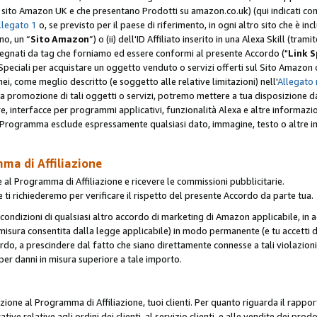
er il sito Amazon UK e che presentano Prodotti su amazon.co.uk) (qui indicati com
llegato 1
o, se previsto per il paese di riferimento, in ogni altro sito che è incl
no, un “
Sito Amazon
”) o (ii) dell'ID Affiliato inserito in una Alexa Skill (tra
segnati da tag che forniamo ed essere conformi al presente Accordo ("
Link S
k Speciali per acquistare un oggetto venduto o servizi offerti sul Sito Amazon o
nei, come meglio descritto (e soggetto alle relative limitazioni) nell'
Allegato 
a tua promozione di tali oggetti o servizi, potremo mettere a tua disposizione dat
are, interfacce per programmi applicativi, funzionalità Alexa e altre informaz
l Programma esclude espressamente qualsiasi dato, immagine, testo o altre inf
mma di Affiliazione
 al Programma di Affiliazione e ricevere le commissioni pubblicitarie.
 ti richiederemo per verificare il rispetto del presente Accordo da parte tua.
le condizioni di qualsiasi altro accordo di marketing di Amazon applicabile, in a
la misura consentita dalla legge applicabile) in modo permanente (e tu accetti d
ordo, a prescindere dal fatto che siano direttamente connesse a tali violazion
per danni in misura superiore a tale importo.
pazione al Programma di Affiliazione, tuoi clienti. Per quanto riguarda il rappor
ative relative agli ordini dei clienti, al servizio clienti, e alle vendite dei p