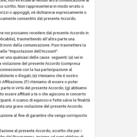
so scritto. Non rappresenterai in modo errato o
sorizzi o appoggi), né dichiarerai espressamente o
pressamente consentito dal presente Accordo.
 che noi possiamo recedere dal presente Accordo in
licabile), trasmettendo all'altra parte una
di invio della comunicazione. Puoi trasmettere la
nelle "Impostazioni dell'Account".
 una qualsiasi delle cause seguenti: (a) sei in
tra violazione del presente Accordo (compresa
n connessione con la tua partecipazione al
olente o illegali; (e) riteniamo che il nostro
ffiliazione; (f) riteniamo di essere o poter
a parte in virtù del presente Accordo; (g) abbiamo
 essere affiliati a te o che agiscono in concerto
anti. A scanso di equivoci e fatte salve le finalità
rata una grave violazione del presente Accordo.
zione al fine di garantire che venga corrisposto
 relazione al presente Accordo, eccetto che per i
olitiche del Programma, insieme ad ogni obbligo di