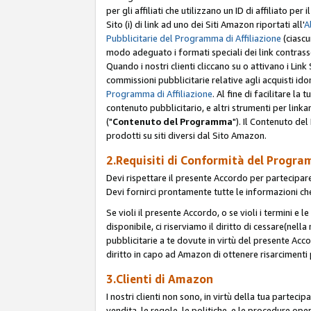
per gli affiliati che utilizzano un ID di affiliato p
Sito (i) di link ad uno dei Siti Amazon riportati all'
A
Pubblicitarie del Programma di Affiliazione
(ciascu
modo adeguato i formati speciali dei link contras
Quando i nostri clienti cliccano su o attivano i Lin
commissioni pubblicitarie relative agli acquisti ido
Programma di Affiliazione
. Al fine di facilitare l
contenuto pubblicitario, e altri strumenti per link
("
Contenuto del Programma
"). Il Contenuto de
prodotti su siti diversi dal Sito Amazon.
2.Requisiti di Conformità del Progra
Devi rispettare il presente Accordo per partecipare
Devi fornirci prontamente tutte le informazioni che
Se violi il presente Accordo, o se violi i termini e 
disponibile, ci riserviamo il diritto di cessare(nel
pubblicitarie a te dovute in virtù del presente Acc
diritto in capo ad Amazon di ottenere risarcimenti 
3.Clienti di Amazon
I nostri clienti non sono, in virtù della tua parteci
vendita, le regole, le politiche, e le procedure oper