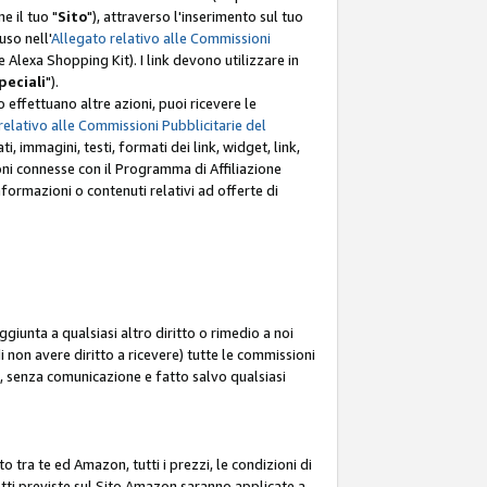
e il tuo "
Sito
"), attraverso l'inserimento sul tuo
uso nell'
Allegato relativo alle Commissioni
mite Alexa Shopping Kit). I link devono utilizzare in
peciali
").
 effettuano altre azioni, puoi ricevere le
relativo alle Commissioni Pubblicitarie del
i, immagini, testi, formati dei link, widget, link,
ioni connesse con il Programma di Affiliazione
ormazioni o contenuti relativi ad offerte di
ggiunta a qualsiasi altro diritto o rimedio a noi
i non avere diritto a ricevere) tutte le commissioni
i, senza comunicazione e fatto salvo qualsiasi
to tra te ed Amazon, tutti i prezzi, le condizioni di
rodotti previste sul Sito Amazon saranno applicate a