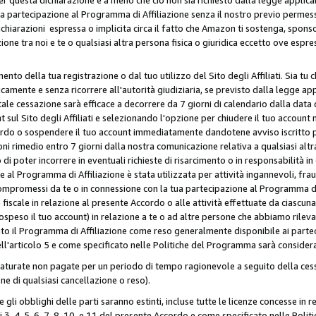
ua partecipazione al Programma di Affiliazione senza il nostro previo permes
 dichiarazioni espressa o implicita circa il fatto che Amazon ti sostenga, spon
azione tra noi e te o qualsiasi altra persona fisica o giuridica eccetto ove es
to della tua registrazione o dal tuo utilizzo del Sito degli Affiliati. Sia tu
mente e senza ricorrere all'autorità giudiziaria, se previsto dalla legge app
ale cessazione sarà efficace a decorrere da 7 giorni di calendario dalla data 
ul Sito degli Affiliati e selezionando l'opzione per chiudere il tuo account 
ordo o sospendere il tuo account immediatamente dandotene avviso iscritto per
ni rimedio entro 7 giorni dalla nostra comunicazione relativa a qualsiasi al
 di poter incorrere in eventuali richieste di risarcimento o in responsabilità i
 al Programma di Affiliazione è stata utilizzata per attività ingannevoli, fraud
mpromessi da te o in connessione con la tua partecipazione al Programma di A
iscale in relazione al presente Accordo o alle attività effettuate da ciascun
peso il tuo account) in relazione a te o ad altre persone che abbiamo rilevato
to il Programma di Affiliazione come reso generalmente disponibile ai partecip
dell'articolo 5 e come specificato nelle Politiche del Programma sarà conside
aturate non pagate per un periodo di tempo ragionevole a seguito della cessa
e di qualsiasi cancellazione o reso).
 e gli obblighi delle parti saranno estinti, incluse tutte le licenze concesse in
icoli 3, 4, 5, 6, 7, 8, 10, e 11 del presente Accordo e come specificato nelle P