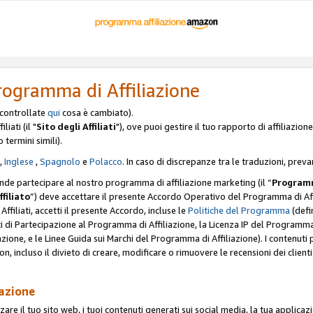
rogramma di Affiliazione
, controllate
qui
cosa è cambiato).
iati (il "
Sito degli Affiliati
"), ove puoi gestire il tuo rapporto di affiliazi
o termini simili).
,
Inglese
,
Spagnolo
e
Polacco
. In caso di discrepanze tra le traduzioni, preva
ende partecipare al nostro programma di affiliazione marketing (il “
Programm
ffiliato
”) deve accettare il presente Accordo Operativo del Programma di Affi
Affiliati, accetti il presente Accordo, incluse le
Politiche del Programma
(defin
i di Partecipazione al Programma di Affiliazione, la Licenza IP del Programma d
zione, e le Linee Guida sui Marchi del Programma di Affiliazione). I contenuti
n, incluso il divieto di creare, modificare o rimuovere le recensioni dei clien
iazione
are il tuo sito web, i tuoi contenuti generati sui social media, la tua applicaz