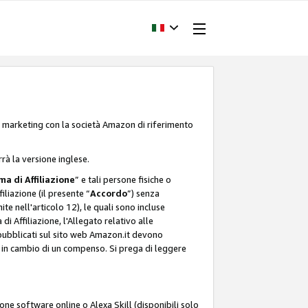
one marketing con la società Amazon di riferimento
rrà la versione inglese.
a di Affiliazione
” e tali persone fisiche o
liazione (il presente “
Accordo
”) senza
ite nell'articolo 12), le quali sono incluse
i Affiliazione, l'Allegato relativo alle
 pubblicati sul sito web Amazon.it devono
ti in cambio di un compenso. Si prega di leggere
ione software online o Alexa Skill (disponibili solo