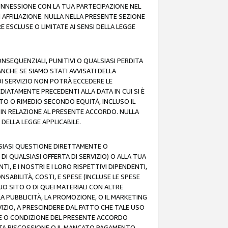
 CONNESSIONE CON LA TUA PARTECIPAZIONE NEL
AFFILIAZIONE. NULLA NELLA PRESENTE SEZIONE
 ESCLUSE O LIMITATE AI SENSI DELLA LEGGE
CONSEQUENZIALI, PUNITIVI O QUALSIASI PERDITA
ANCHE SE SIAMO STATI AVVISATI DELLA
DI SERVIZIO NON POTRÀ ECCEDERE LE
DIATAMENTE PRECEDENTI ALLA DATA IN CUI SI È
TTO O RIMEDIO SECONDO EQUITÀ, INCLUSO IL
O IN RELAZIONE AL PRESENTE ACCORDO. NULLA
DELLA LEGGE APPLICABILE.
LSIASI QUESTIONE DIRETTAMENTE O
I QUALSIASI OFFERTA DI SERVIZIO) O ALLA TUA
TI, E I NOSTRI E I LORO RISPETTIVI DIPENDENTI,
SABILITÀ, COSTI, E SPESE (INCLUSE LE SPESE
UO SITO O DI QUEI MATERIALI CON ALTRE
LA PUBBLICITÀ, LA PROMOZIONE, O IL MARKETING
VIZIO, A PRESCINDERE DAL FATTO CHE TALE USO
MINE O CONDIZIONE DEL PRESENTE ACCORDO
NCATA RISCOSSIONE O IL MANCATO PAGAMENTO