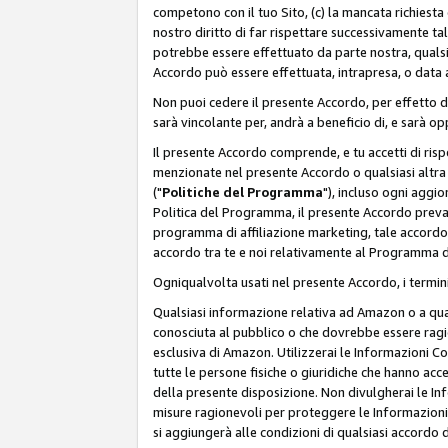
competono con il tuo Sito, (c) la mancata richiest
nostro diritto di far rispettare successivamente t
potrebbe essere effettuato da parte nostra, qualsi
Accordo può essere effettuata, intrapresa, o data a
Non puoi cedere il presente Accordo, per effetto d
sarà vincolante per, andrà a beneficio di, e sarà opp
Il presente Accordo comprende, e tu accetti di rispett
menzionate nel presente Accordo o qualsiasi altra p
("
Politiche del Programma
"), incluso ogni aggio
Politica del Programma, il presente Accordo prevarr
programma di affiliazione marketing, tale accordo 
accordo tra te e noi relativamente al Programma di
Ogniqualvolta usati nel presente Accordo, i termini
Qualsiasi informazione relativa ad Amazon o a quals
conosciuta al pubblico o che dovrebbe essere rag
esclusiva di Amazon. Utilizzerai le Informazioni C
tutte le persone fisiche o giuridiche che hanno acc
della presente disposizione. Non divulgherai le Info
misure ragionevoli per proteggere le Informazioni
si aggiungerà alle condizioni di qualsiasi accordo d