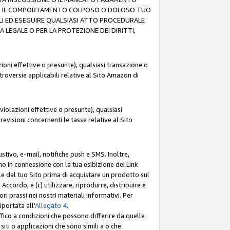
O (F) IL COMPORTAMENTO COLPOSO O DOLOSO TUO
LI ED ESEGUIRE QUALSIASI ATTO PROCEDURALE
LEGALE O PER LA PROTEZIONE DEI DIRITTI,
oni effettive o presunte), qualsiasi transazione o
ntroversie applicabili relative al Sito Amazon di
iolazioni effettive o presunte), qualsiasi
revisioni concernenti le tasse relative al Sito
stivo, e-mail, notifiche push e SMS. Inoltre,
mo in connessione con la tua esibizione dei Link
le dal tuo Sito prima di acquistare un prodotto sul
Accordo, e (c) utilizzare, riprodurre, distribuire e
prassi nei nostri materiali informativi. Per
portata all'
Allegato 4
.
affico a condizioni che possono differire da quelle
iti o applicazioni che sono simili a o che