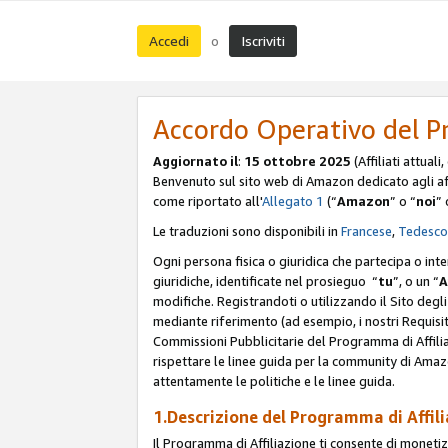
Accedi
Iscriviti
o
Accordo Operativo del P
Aggiornato il
:
15 ottobre 2025
(Affiliati attuali
Benvenuto sul sito web di Amazon dedicato agli affil
come riportato all'
Allegato 1
(“
Amazon
” o “
noi
” 
Le traduzioni sono disponibili in
Francese
,
Tedesco
Ogni persona fisica o giuridica che partecipa o int
giuridiche, identificate nel prosieguo “
tu
”, o un “
A
modifiche. Registrandoti o utilizzando il Sito degli 
mediante riferimento (ad esempio, i nostri Requisit
Commissioni Pubblicitarie del Programma di Affilia
rispettare le linee guida per la community di Amazo
attentamente le politiche e le linee guida.
1.Descrizione del Programma di Affil
Il Programma di Affiliazione ti consente di monetizz