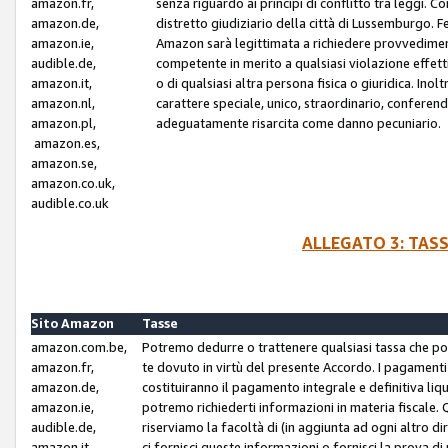
amazon.fr,
senza riguardo ai principi di conflitto tra leggi. C
amazon.de,
distretto giudiziario della città di Lussemburgo. 
amazon.ie,
Amazon sarà legittimata a richiedere provvedimenti 
audible.de,
competente in merito a qualsiasi violazione effettiv
amazon.it,
o di qualsiasi altra persona fisica o giuridica. Ino
amazon.nl,
carattere speciale, unico, straordinario, conferen
amazon.pl,
adeguatamente risarcita come danno pecuniario.
amazon.es,
amazon.se,
amazon.co.uk,
audible.co.uk
ALLEGATO 3: TAS
Sito Amazon
Tasse
amazon.com.be,
Potremo dedurre o trattenere qualsiasi tassa che p
amazon.fr,
te dovuto in virtù del presente Accordo. I pagamenti c
amazon.de,
costituiranno il pagamento integrale e definitiva liq
amazon.ie,
potremo richiederti informazioni in materia fiscale. Qu
audible.de,
riserviamo la facoltà di (in aggiunta ad ogni altro di
amazon.it,
ci fornisci queste informazioni o fornisci la prova 