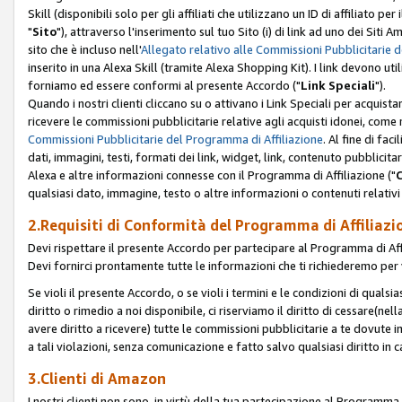
Skill (disponibili solo per gli affiliati che utilizzano un ID di affiliato
"
Sito
"), attraverso l'inserimento sul tuo Sito (i) di link ad uno dei Siti A
sito che è incluso nell'
Allegato relativo alle Commissioni Pubblicitarie 
inserito in una Alexa Skill (tramite Alexa Shopping Kit). I link devono u
forniamo ed essere conformi al presente Accordo ("
Link Speciali
").
Quando i nostri clienti cliccano su o attivano i Link Speciali per acquis
ricevere le commissioni pubblicitarie relative agli acquisti idonei, come 
Commissioni Pubblicitarie del Programma di Affiliazione
. Al fine di fa
dati, immagini, testi, formati dei link, widget, link, contenuto pubblicita
Alexa e altre informazioni connesse con il Programma di Affiliazione ("
qualsiasi dato, immagine, testo o altre informazioni o contenuti relativi 
2.Requisiti di Conformità del Programma di Affiliazi
Devi rispettare il presente Accordo per partecipare al Programma di Affi
Devi fornirci prontamente tutte le informazioni che ti richiederemo per 
Se violi il presente Accordo, o se violi i termini e le condizioni di quals
diritto o rimedio a noi disponibile, ci riserviamo il diritto di cessare(n
avere diritto a ricevere) tutte le commissioni pubblicitarie a te dovute
a tali violazioni, senza comunicazione e fatto salvo qualsiasi diritto in
3.Clienti di Amazon
I nostri clienti non sono, in virtù della tua partecipazione al Programma d