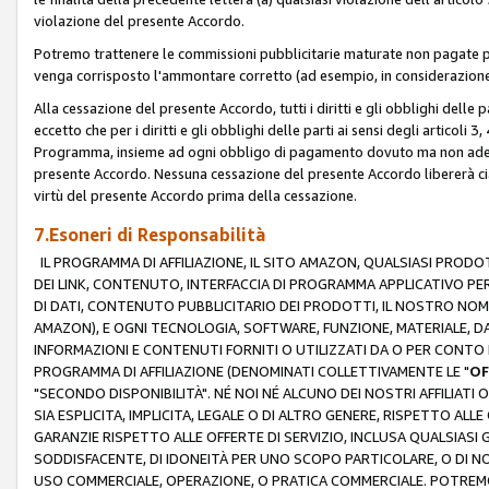
violazione del presente Accordo.
Potremo trattenere le commissioni pubblicitarie maturate non pagate pe
venga corrisposto l'ammontare corretto (ad esempio, in considerazione 
Alla cessazione del presente Accordo, tutti i diritti e gli obblighi delle 
eccetto che per i diritti e gli obblighi delle parti ai sensi degli articoli 
Programma, insieme ad ogni obbligo di pagamento dovuto ma non adempi
presente Accordo. Nessuna cessazione del presente Accordo libererà cia
virtù del presente Accordo prima della cessazione.
7.Esoneri di Responsabilità
IL PROGRAMMA DI AFFILIAZIONE, IL SITO AMAZON, QUALSIASI PRODO
DEI LINK, CONTENUTO, INTERFACCIA DI PROGRAMMA APPLICATIVO PER
DI DATI, CONTENUTO PUBBLICITARIO DEI PRODOTTI, IL NOSTRO NOME 
AMAZON), E OGNI TECNOLOGIA, SOFTWARE, FUNZIONE, MATERIALE, DAT
INFORMAZIONI E CONTENUTI FORNITI O UTILIZZATI DA O PER CONTO N
PROGRAMMA DI AFFILIAZIONE (DENOMINATI COLLETTIVAMENTE LE "
OF
"SECONDO DISPONIBILITÀ". NÉ NOI NÉ ALCUNO DEI NOSTRI AFFILIATI 
SIA ESPLICITA, IMPLICITA, LEGALE O DI ALTRO GENERE, RISPETTO ALLE
GARANZIE RISPETTO ALLE OFFERTE DI SERVIZIO, INCLUSA QUALSIASI G
SODDISFACENTE, DI IDONEITÀ PER UNO SCOPO PARTICOLARE, O DI NO
USO COMMERCIALE, OPERAZIONE, O PRATICA COMMERCIALE. POTREMO 