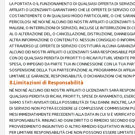
LA PORTATA O IL FUNZIONAMENTO DI QUALSIASI OFFERTA DI SERVIZIO
AFFILIATI O LICENZIANTI GARANTIAMO CHE LE OFFERTE DI SERVIZI
COSTANTEMENTE O IN QUALSIASI MODO PARTICOLARE, O CHE SARANN
PERICOLOSI. NÉ NOI NÉ ALCUNO DEI NOSTRI AFFILIATI O LICENZIANTI
MALIGNI, O INTERRUZIONI DI SERVIZIO, INCLUSE LE INTERRUZIONI D
AL O ALTERAZIONE DEL, O CANCELLAZIONE, DISTRUZIONE, DANNEGGIA
ALTRA INFORMAZIONE O CONTENUTO. NESSUN CONSIGLIO O INFORMAZ
ATTRAVERSO LE OFFERTE DI SERVIZIO COSTITUIRÀ ALCUNA GARANZI
ALCUNO DEI NOSTRI AFFILIATI O LICENZIANTI SARÀ RESPONSABILE P
CON (X) QUALSIASI PERDITA DI PROFITTI O RICAVI FUTURI, VENDITE P
SPESA, O IMPEGNO DA PARTE TUA IN CONNESSIONE CON LA TUA PARTE
SOSPENSIONE DELLA TUA PARTECIPAZIONE AL PROGRAMMA DI AFFILIA
LIMITARE LE GARANZIE, RESPONSABILITÀ, O DICHIARAZIONI CHE NON 
8.Limitazioni di Responsabilità
NÉ NOI NÉ ALCUNO DEI NOSTRI AFFILIATI O LICENZIANTI SARÀ RESPONS
QUALSIASI PERDITA DI RICAVI, PROFITTI, SPESE DI AVVIAMENTO, ESE
SIAMO STATI AVVISATI DELLA POSSIBILITÀ DI TALI DANNI. INOLTRE,
DI SERVIZIO NON POTRÀ ECCEDERE LE COMPLESSIVE COMMISSIONI PU
MESI IMMEDIATAMENTE PRECEDENTI ALLA DATA IN CUI SI È VERIFICAT
RESPONSABILITÀ. RINUNCI AD OGNI DIRITTO O RIMEDIO SECONDO EQUI
PROVVEDIMENTO INGIUNTIVO O ALTRO RIMEDIO EQUITATIVO IN RELA
PER LIMITARE RESPONSABILITÀ CHE NON POSSONO ESSERE LIMITATE I