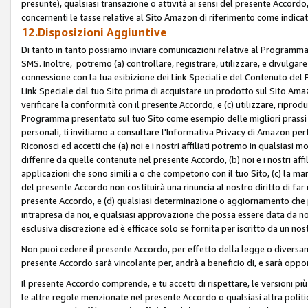
presunte), qualsiasi transazione o attività ai sensi del presente Accordo,
concernenti le tasse relative al Sito Amazon di riferimento come indicato
12.Disposizioni Aggiuntive
Di tanto in tanto possiamo inviare comunicazioni relative al Programma Af
SMS. Inoltre, potremo (a) controllare, registrare, utilizzare, e divulgare
connessione con la tua esibizione dei Link Speciali e del Contenuto del
Link Speciale dal tuo Sito prima di acquistare un prodotto sul Sito Amazo
verificare la conformità con il presente Accordo, e (c) utilizzare, ripro
Programma presentato sul tuo Sito come esempio delle migliori prassi n
personali, ti invitiamo a consultare l'Informativa Privacy di Amazon pert
Riconosci ed accetti che (a) noi e i nostri affiliati potremo in qualsiasi
differire da quelle contenute nel presente Accordo, (b) noi e i nostri af
applicazioni che sono simili a o che competono con il tuo Sito, (c) la 
del presente Accordo non costituirà una rinuncia al nostro diritto di far
presente Accordo, e (d) qualsiasi determinazione o aggiornamento che 
intrapresa da noi, e qualsiasi approvazione che possa essere data da noi
esclusiva discrezione ed è efficace solo se fornita per iscritto da un n
Non puoi cedere il presente Accordo, per effetto della legge o diversame
presente Accordo sarà vincolante per, andrà a beneficio di, e sarà opponib
Il presente Accordo comprende, e tu accetti di rispettare, le versioni più a
le altre regole menzionate nel presente Accordo o qualsiasi altra politic