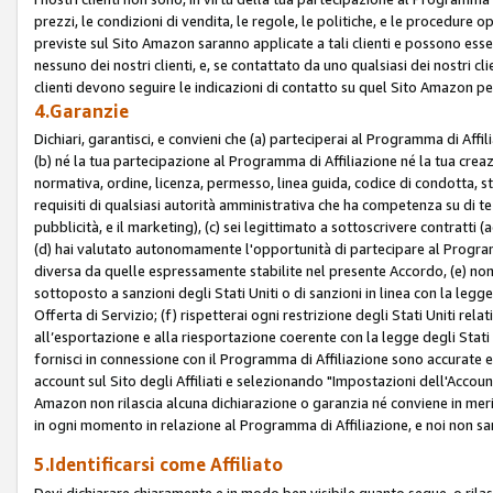
prezzi, le condizioni di vendita, le regole, le politiche, e le procedure ope
previste sul Sito Amazon saranno applicate a tali clienti e possono ess
nessuno dei nostri clienti, e, se contattato da uno qualsiasi dei nostri cl
clienti devono seguire le indicazioni di contatto su quel Sito Amazon per
4.Garanzie
Dichiari, garantisci, e convieni che (a) parteciperai al Programma di Affil
(b) né la tua partecipazione al Programma di Affiliazione né la tua crea
normativa, ordine, licenza, permesso, linea guida, codice di condotta, 
requisiti di qualsiasi autorità amministrativa che ha competenza su di te
pubblicità, e il marketing), (c) sei legittimato a sottoscrivere contratti
(d) hai valutato autonomamente l'opportunità di partecipare al Programm
diversa da quelle espressamente stabilite nel presente Accordo, (e) non 
sottoposto a sanzioni degli Stati Uniti o di sanzioni in linea con la legge
Offerta di Servizio; (f) rispetterai ogni restrizione degli Stati Uniti rel
all’esportazione e alla riesportazione coerente con la legge degli Stati U
fornisci in connessione con il Programma di Affiliazione sono accurate
account sul Sito degli Affiliati e selezionando "Impostazioni dell'Accoun
Amazon non rilascia alcuna dichiarazione o garanzia né conviene in merit
in ogni momento in relazione al Programma di Affiliazione, e noi non sa
5.Identificarsi come Affiliato
Devi dichiarare chiaramente e in modo ben visibile quanto segue, o ril