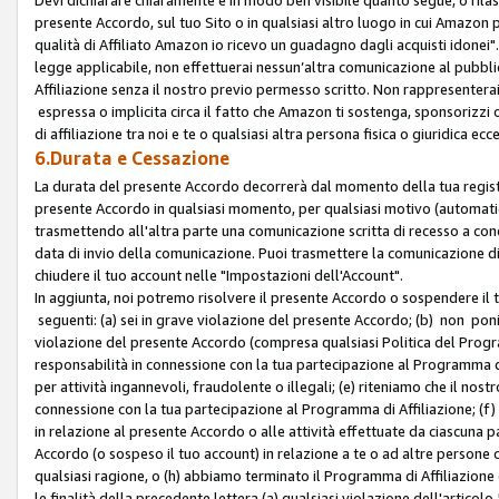
presente Accordo, sul tuo Sito o in qualsiasi altro luogo in cui Amazon
qualità di Affiliato Amazon io ricevo un guadagno dagli acquisti idonei"
legge applicabile, non effettuerai nessun’altra comunicazione al pubbl
Affiliazione senza il nostro previo permesso scritto. Non rappresenterai 
espressa o implicita circa il fatto che Amazon ti sostenga, sponsorizzi
di affiliazione tra noi e te o qualsiasi altra persona fisica o giuridica
6.Durata e Cessazione
La durata del presente Accordo decorrerà dal momento della tua registraz
presente Accordo in qualsiasi momento, per qualsiasi motivo (automaticam
trasmettendo all'altra parte una comunicazione scritta di recesso a cond
data di invio della comunicazione. Puoi trasmettere la comunicazione di
chiudere il tuo account nelle "Impostazioni dell'Account".
In aggiunta, noi potremo risolvere il presente Accordo o sospendere il
seguenti: (a) sei in grave violazione del presente Accordo; (b) non poni
violazione del presente Accordo (compresa qualsiasi Politica del Program
responsabilità in connessione con la tua partecipazione al Programma di 
per attività ingannevoli, fraudolente o illegali; (e) riteniamo che il n
connessione con la tua partecipazione al Programma di Affiliazione; (f)
in relazione al presente Accordo o alle attività effettuate da ciascuna
Accordo (o sospeso il tuo account) in relazione a te o ad altre persone c
qualsiasi ragione, o (h) abbiamo terminato il Programma di Affiliazione
le finalità della precedente lettera (a) qualsiasi violazione dell'artic