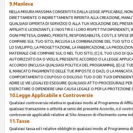
9.Manleva
NELLA MISURA MASSIMA CONSENTITA DALLA LEGGE APPLICABILE, NO
DIRETTAMENTE O INDIRETTAMENTE RIFERITA ALLA CREAZIONE, MANUT
QUALSIASI OFFERTA DI SERVIZIO) O ALLA TUA VIOLAZIONE DEL PRESE
AFFILIATI E LICENZIANTI, E I NOSTRI E I LORO RISPETTIVI DIPENDENT
OGNI PRETESA, DANNO, PERDITE, RESPONSABILITÀ, COSTI, E SPESE (IN
COMPARE SUL TUO SITO, INCLUSA LA COMBINAZIONE DEL TUO SITO O D
LO SVILUPPO, LA PROGETTAZIONE, LA FABBRICAZIONE, LA PRODUZIONE
MATERIALE CHE COMPARE SUL O NEL TUO SITO, (C) IL TUO USO DI QUA
AUTORIZZATO DA O VIOLI IL PRESENTE ACCORDO O LA LEGGE APPLICA
ACCORDO (INCLUSA QUALSIASI POLITICA DEL PROGRAMMA), (E) LE TU
IL MANCATO PAGAMENTO DELLE TUE IMPOSTE O DAZI, O LA MANCATA O
COMPORTAMENTO COLPOSO O DOLOSO TUO O DEI TUOI DIPENDENTI
ADIRE LE VIE LEGALI ED ESEGUIRE QUALSIASI ATTO PROCEDURALE PE
ESERCITARE O DIFENDERE UNA CAUSA LEGALE O PER LA PROTEZIONE DEI
10.Legge Applicabile e Controversie
Qualsiasi controversia relativa in qualsiasi modo al Programma di Affil
qualsiasi transazione o attività ai sensi del presente Accordo, o il vostro
controversie applicabili relative al Sito Amazon di riferimento come indi
11.Tasse
Qualsiasi tassa ed I relative obblighi in qualsiasi modo al Programma di