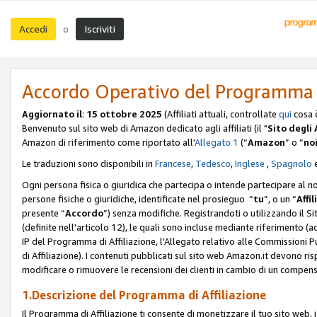
Accedi
Iscriviti
o
Accordo Operativo del Programma d
Aggiornato il
:
15 ottobre 2025
(Affiliati attuali, controllate
qui
cosa 
Benvenuto sul sito web di Amazon dedicato agli affiliati (il "
Sito degli A
Amazon di riferimento come riportato all'
Allegato 1
(“
Amazon
” o “
no
Le traduzioni sono disponibili in
Francese
,
Tedesco
,
Inglese
,
Spagnolo
Ogni persona fisica o giuridica che partecipa o intende partecipare al n
persone fisiche o giuridiche, identificate nel prosieguo “
tu
”, o un “
Affil
presente “
Accordo
”) senza modifiche. Registrandoti o utilizzando il Sito
(definite nell'articolo 12), le quali sono incluse mediante riferimento (a
IP del Programma di Affiliazione, l'Allegato relativo alle Commissioni 
di Affiliazione). I contenuti pubblicati sul sito web Amazon.it devono ris
modificare o rimuovere le recensioni dei clienti in cambio di un compens
1.Descrizione del Programma di Affiliazione
Il Programma di Affiliazione ti consente di monetizzare il tuo sito web, 