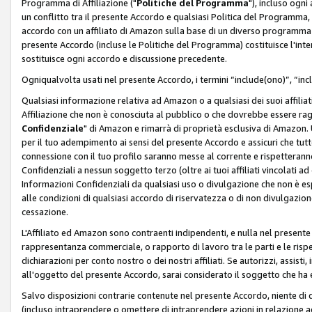
Programma di Affiliazione ("
Politiche del Programma
"), incluso ogn
un conflitto tra il presente Accordo e qualsiasi Politica del Programma, 
accordo con un affiliato di Amazon sulla base di un diverso programma d
presente Accordo (incluse le Politiche del Programma) costituisce l'int
sostituisce ogni accordo e discussione precedente.
Ogniqualvolta usati nel presente Accordo, i termini “include(ono)”, “inc
Qualsiasi informazione relativa ad Amazon o a qualsiasi dei suoi affilia
Affiliazione che non è conosciuta al pubblico o che dovrebbe essere ra
Confidenziale
" di Amazon e rimarrà di proprietà esclusiva di Amazon. 
per il tuo adempimento ai sensi del presente Accordo e assicuri che tutt
connessione con il tuo profilo saranno messe al corrente e rispetterann
Confidenziali a nessun soggetto terzo (oltre ai tuoi affiliati vincolati a
Informazioni Confidenziali da qualsiasi uso o divulgazione che non è e
alle condizioni di qualsiasi accordo di riservatezza o di non divulgazione 
cessazione.
L'Affiliato ed Amazon sono contraenti indipendenti, e nulla nel presente
rappresentanza commerciale, o rapporto di lavoro tra le parti e le rispe
dichiarazioni per conto nostro o dei nostri affiliati. Se autorizzi, assisti,
all'oggetto del presente Accordo, sarai considerato il soggetto che ha 
Salvo disposizioni contrarie contenute nel presente Accordo, niente di q
(incluso intraprendere o omettere di intraprendere azioni in relazione a