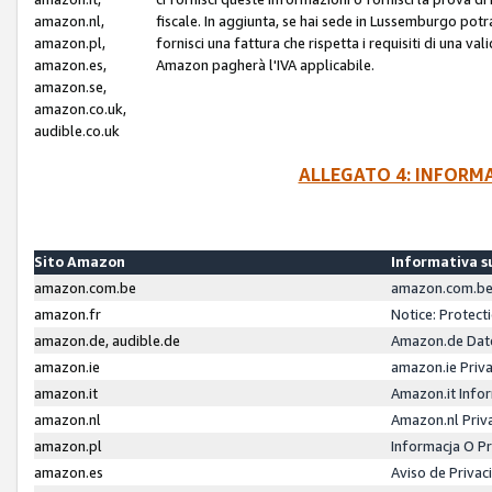
amazon.nl,
fiscale. In aggiunta, se hai sede in Lussemburgo potr
amazon.pl,
fornisci una fattura che rispetta i requisiti di una va
amazon.es,
Amazon pagherà l'IVA applicabile.
amazon.se,
amazon.co.uk,
audible.co.uk
ALLEGATO 4: INFORM
Sito Amazon
Informativa su
amazon.com.be
amazon.com.be 
amazon.fr
Notice: Protect
amazon.de, audible.de
Amazon.de Dat
amazon.ie
amazon.ie Priv
amazon.it
Amazon.it Infor
amazon.nl
Amazon.nl Priv
amazon.pl
Informacja O P
amazon.es
Aviso de Priva