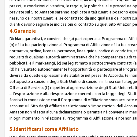
prezzi, le condizioni di vendita, le regole, le politiche, e le procedure ope
previste sul Sito Amazon saranno applicate a tali clienti e possono ess
nessuno dei nostri clienti, e, se contattato da uno qualsiasi dei nostri cl
clienti devono seguire le indicazioni di contatto su quel Sito Amazon per
4.Garanzie
Dichiari, garantisci, e convieni che (a) parteciperai al Programma di Affil
(b) né la tua partecipazione al Programma di Affiliazione né la tua crea
normativa, ordine, licenza, permesso, linea guida, codice di condotta, 
requisiti di qualsiasi autorità amministrativa che ha competenza su di te
pubblicità, e il marketing), (c) sei legittimato a sottoscrivere contratti
(d) hai valutato autonomamente l'opportunità di partecipare al Programm
diversa da quelle espressamente stabilite nel presente Accordo, (e) non 
sottoposto a sanzioni degli Stati Uniti o di sanzioni in linea con la legge
Offerta di Servizio; (f) rispetterai ogni restrizione degli Stati Uniti rel
all’esportazione e alla riesportazione coerente con la legge degli Stati U
fornisci in connessione con il Programma di Affiliazione sono accurate
account sul Sito degli Affiliati e selezionando "Impostazioni dell'Accoun
Amazon non rilascia alcuna dichiarazione o garanzia né conviene in merit
in ogni momento in relazione al Programma di Affiliazione, e noi non sa
5.Identificarsi come Affiliato
Devi dichiarare chiaramente e in modo ben visibile quanto segue, o ril