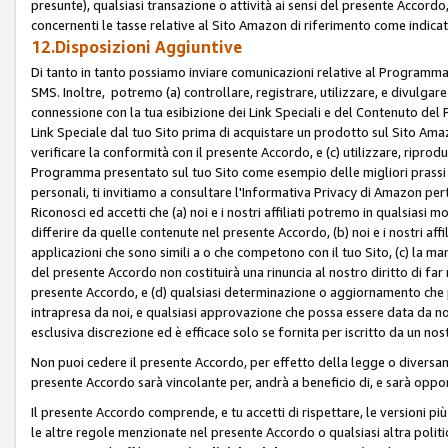
presunte), qualsiasi transazione o attività ai sensi del presente Accordo,
concernenti le tasse relative al Sito Amazon di riferimento come indicato
12.Disposizioni Aggiuntive
Di tanto in tanto possiamo inviare comunicazioni relative al Programma Af
SMS. Inoltre, potremo (a) controllare, registrare, utilizzare, e divulgare
connessione con la tua esibizione dei Link Speciali e del Contenuto del
Link Speciale dal tuo Sito prima di acquistare un prodotto sul Sito Amazo
verificare la conformità con il presente Accordo, e (c) utilizzare, ripro
Programma presentato sul tuo Sito come esempio delle migliori prassi n
personali, ti invitiamo a consultare l'Informativa Privacy di Amazon pert
Riconosci ed accetti che (a) noi e i nostri affiliati potremo in qualsiasi
differire da quelle contenute nel presente Accordo, (b) noi e i nostri af
applicazioni che sono simili a o che competono con il tuo Sito, (c) la 
del presente Accordo non costituirà una rinuncia al nostro diritto di far
presente Accordo, e (d) qualsiasi determinazione o aggiornamento che 
intrapresa da noi, e qualsiasi approvazione che possa essere data da noi
esclusiva discrezione ed è efficace solo se fornita per iscritto da un n
Non puoi cedere il presente Accordo, per effetto della legge o diversame
presente Accordo sarà vincolante per, andrà a beneficio di, e sarà opponib
Il presente Accordo comprende, e tu accetti di rispettare, le versioni più a
le altre regole menzionate nel presente Accordo o qualsiasi altra politic