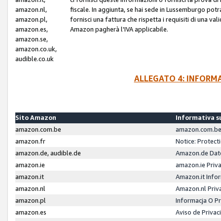
amazon.nl,
fiscale. In aggiunta, se hai sede in Lussemburgo potr
amazon.pl,
fornisci una fattura che rispetta i requisiti di una va
amazon.es,
Amazon pagherà l'IVA applicabile.
amazon.se,
amazon.co.uk,
audible.co.uk
ALLEGATO 4: INFORM
Sito Amazon
Informativa su
amazon.com.be
amazon.com.be 
amazon.fr
Notice: Protect
amazon.de, audible.de
Amazon.de Dat
amazon.ie
amazon.ie Priv
amazon.it
Amazon.it Infor
amazon.nl
Amazon.nl Priv
amazon.pl
Informacja O P
amazon.es
Aviso de Priva