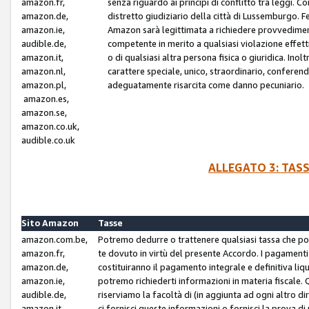
amazon.fr,
senza riguardo ai principi di conflitto tra leggi. C
amazon.de,
distretto giudiziario della città di Lussemburgo. 
amazon.ie,
Amazon sarà legittimata a richiedere provvedimenti 
audible.de,
competente in merito a qualsiasi violazione effettiv
amazon.it,
o di qualsiasi altra persona fisica o giuridica. Ino
amazon.nl,
carattere speciale, unico, straordinario, conferen
amazon.pl,
adeguatamente risarcita come danno pecuniario.
amazon.es,
amazon.se,
amazon.co.uk,
audible.co.uk
ALLEGATO 3: TAS
Sito Amazon
Tasse
amazon.com.be,
Potremo dedurre o trattenere qualsiasi tassa che p
amazon.fr,
te dovuto in virtù del presente Accordo. I pagamenti c
amazon.de,
costituiranno il pagamento integrale e definitiva liq
amazon.ie,
potremo richiederti informazioni in materia fiscale. Qu
audible.de,
riserviamo la facoltà di (in aggiunta ad ogni altro di
amazon.it,
ci fornisci queste informazioni o fornisci la prova 