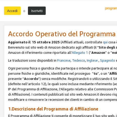
Accedi
Iscriviti
o
Accordo Operativo del Programma d
Aggiornato il
:
15 ottobre 2025
(Affiliati attuali, controllate
qui
cosa 
Benvenuto sul sito web di Amazon dedicato agli affiliati (il "
Sito degli A
Amazon di riferimento come riportato all'
Allegato 1
(“
Amazon
” o “
no
Le traduzioni sono disponibili in
Francese
,
Tedesco
,
Inglese
,
Spagnolo
Ogni persona fisica o giuridica che partecipa o intende partecipare al n
persone fisiche o giuridiche, identificate nel prosieguo “
tu
”, o un “
Affil
presente “
Accordo
”) senza modifiche. Registrandoti o utilizzando il Sito
(definite nell'articolo 12), le quali sono incluse mediante riferimento (a
IP del Programma di Affiliazione, l'Allegato relativo alle Commissioni 
di Affiliazione). I contenuti pubblicati sul sito web Amazon.it devono ris
modificare o rimuovere le recensioni dei clienti in cambio di un compens
1.Descrizione del Programma di Affiliazione
Il Programma di Affiliazione ti consente di monetizzare il tuo sito web, 