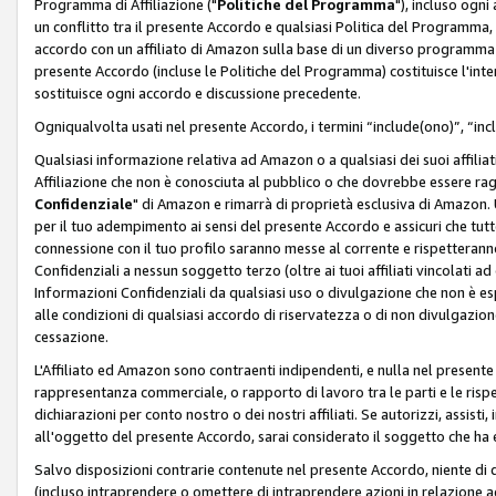
Programma di Affiliazione ("
Politiche del Programma
"), incluso ogn
un conflitto tra il presente Accordo e qualsiasi Politica del Programma, 
accordo con un affiliato di Amazon sulla base di un diverso programma d
presente Accordo (incluse le Politiche del Programma) costituisce l'int
sostituisce ogni accordo e discussione precedente.
Ogniqualvolta usati nel presente Accordo, i termini “include(ono)”, “inc
Qualsiasi informazione relativa ad Amazon o a qualsiasi dei suoi affilia
Affiliazione che non è conosciuta al pubblico o che dovrebbe essere ra
Confidenziale
" di Amazon e rimarrà di proprietà esclusiva di Amazon. 
per il tuo adempimento ai sensi del presente Accordo e assicuri che tutt
connessione con il tuo profilo saranno messe al corrente e rispetterann
Confidenziali a nessun soggetto terzo (oltre ai tuoi affiliati vincolati a
Informazioni Confidenziali da qualsiasi uso o divulgazione che non è e
alle condizioni di qualsiasi accordo di riservatezza o di non divulgazione 
cessazione.
L'Affiliato ed Amazon sono contraenti indipendenti, e nulla nel presente
rappresentanza commerciale, o rapporto di lavoro tra le parti e le rispe
dichiarazioni per conto nostro o dei nostri affiliati. Se autorizzi, assisti,
all'oggetto del presente Accordo, sarai considerato il soggetto che ha 
Salvo disposizioni contrarie contenute nel presente Accordo, niente di q
(incluso intraprendere o omettere di intraprendere azioni in relazione a