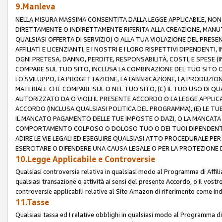
9.Manleva
NELLA MISURA MASSIMA CONSENTITA DALLA LEGGE APPLICABILE, NO
DIRETTAMENTE O INDIRETTAMENTE RIFERITA ALLA CREAZIONE, MANUT
QUALSIASI OFFERTA DI SERVIZIO) O ALLA TUA VIOLAZIONE DEL PRESE
AFFILIATI E LICENZIANTI, E I NOSTRI E I LORO RISPETTIVI DIPENDENT
OGNI PRETESA, DANNO, PERDITE, RESPONSABILITÀ, COSTI, E SPESE (IN
COMPARE SUL TUO SITO, INCLUSA LA COMBINAZIONE DEL TUO SITO O D
LO SVILUPPO, LA PROGETTAZIONE, LA FABBRICAZIONE, LA PRODUZIONE
MATERIALE CHE COMPARE SUL O NEL TUO SITO, (C) IL TUO USO DI QUA
AUTORIZZATO DA O VIOLI IL PRESENTE ACCORDO O LA LEGGE APPLICA
ACCORDO (INCLUSA QUALSIASI POLITICA DEL PROGRAMMA), (E) LE TU
IL MANCATO PAGAMENTO DELLE TUE IMPOSTE O DAZI, O LA MANCATA O
COMPORTAMENTO COLPOSO O DOLOSO TUO O DEI TUOI DIPENDENTI
ADIRE LE VIE LEGALI ED ESEGUIRE QUALSIASI ATTO PROCEDURALE PE
ESERCITARE O DIFENDERE UNA CAUSA LEGALE O PER LA PROTEZIONE DEI
10.Legge Applicabile e Controversie
Qualsiasi controversia relativa in qualsiasi modo al Programma di Affil
qualsiasi transazione o attività ai sensi del presente Accordo, o il vostro
controversie applicabili relative al Sito Amazon di riferimento come indi
11.Tasse
Qualsiasi tassa ed I relative obblighi in qualsiasi modo al Programma di