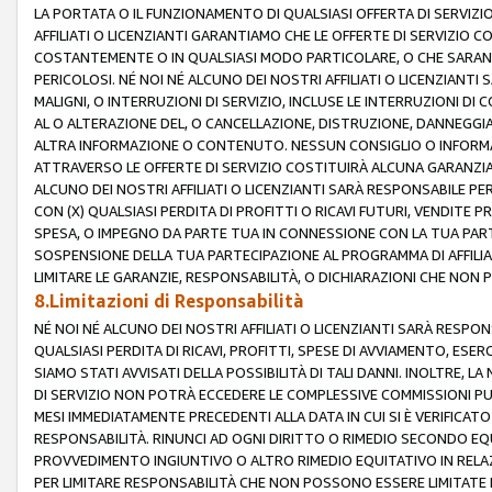
LA PORTATA O IL FUNZIONAMENTO DI QUALSIASI OFFERTA DI SERVIZIO
AFFILIATI O LICENZIANTI GARANTIAMO CHE LE OFFERTE DI SERVIZI
COSTANTEMENTE O IN QUALSIASI MODO PARTICOLARE, O CHE SARANN
PERICOLOSI. NÉ NOI NÉ ALCUNO DEI NOSTRI AFFILIATI O LICENZIANTI
MALIGNI, O INTERRUZIONI DI SERVIZIO, INCLUSE LE INTERRUZIONI D
AL O ALTERAZIONE DEL, O CANCELLAZIONE, DISTRUZIONE, DANNEGGIA
ALTRA INFORMAZIONE O CONTENUTO. NESSUN CONSIGLIO O INFORMAZ
ATTRAVERSO LE OFFERTE DI SERVIZIO COSTITUIRÀ ALCUNA GARANZI
ALCUNO DEI NOSTRI AFFILIATI O LICENZIANTI SARÀ RESPONSABILE P
CON (X) QUALSIASI PERDITA DI PROFITTI O RICAVI FUTURI, VENDITE P
SPESA, O IMPEGNO DA PARTE TUA IN CONNESSIONE CON LA TUA PARTE
SOSPENSIONE DELLA TUA PARTECIPAZIONE AL PROGRAMMA DI AFFILIA
LIMITARE LE GARANZIE, RESPONSABILITÀ, O DICHIARAZIONI CHE NON 
8.Limitazioni di Responsabilità
NÉ NOI NÉ ALCUNO DEI NOSTRI AFFILIATI O LICENZIANTI SARÀ RESPONS
QUALSIASI PERDITA DI RICAVI, PROFITTI, SPESE DI AVVIAMENTO, ESE
SIAMO STATI AVVISATI DELLA POSSIBILITÀ DI TALI DANNI. INOLTRE,
DI SERVIZIO NON POTRÀ ECCEDERE LE COMPLESSIVE COMMISSIONI PU
MESI IMMEDIATAMENTE PRECEDENTI ALLA DATA IN CUI SI È VERIFICAT
RESPONSABILITÀ. RINUNCI AD OGNI DIRITTO O RIMEDIO SECONDO EQUI
PROVVEDIMENTO INGIUNTIVO O ALTRO RIMEDIO EQUITATIVO IN RELA
PER LIMITARE RESPONSABILITÀ CHE NON POSSONO ESSERE LIMITATE I