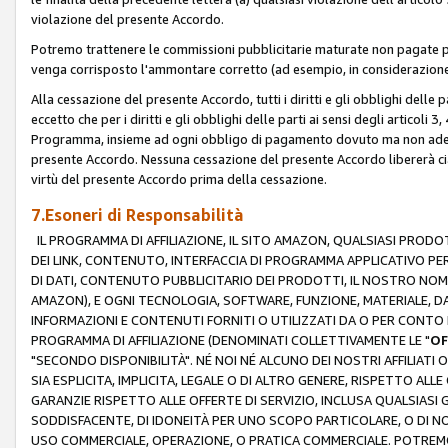
violazione del presente Accordo.
Potremo trattenere le commissioni pubblicitarie maturate non pagate pe
venga corrisposto l'ammontare corretto (ad esempio, in considerazione 
Alla cessazione del presente Accordo, tutti i diritti e gli obblighi delle 
eccetto che per i diritti e gli obblighi delle parti ai sensi degli articoli 
Programma, insieme ad ogni obbligo di pagamento dovuto ma non adempi
presente Accordo. Nessuna cessazione del presente Accordo libererà cia
virtù del presente Accordo prima della cessazione.
7.Esoneri di Responsabilità
IL PROGRAMMA DI AFFILIAZIONE, IL SITO AMAZON, QUALSIASI PRODO
DEI LINK, CONTENUTO, INTERFACCIA DI PROGRAMMA APPLICATIVO PER
DI DATI, CONTENUTO PUBBLICITARIO DEI PRODOTTI, IL NOSTRO NOME 
AMAZON), E OGNI TECNOLOGIA, SOFTWARE, FUNZIONE, MATERIALE, DAT
INFORMAZIONI E CONTENUTI FORNITI O UTILIZZATI DA O PER CONTO N
PROGRAMMA DI AFFILIAZIONE (DENOMINATI COLLETTIVAMENTE LE "
OF
"SECONDO DISPONIBILITÀ". NÉ NOI NÉ ALCUNO DEI NOSTRI AFFILIATI 
SIA ESPLICITA, IMPLICITA, LEGALE O DI ALTRO GENERE, RISPETTO ALLE
GARANZIE RISPETTO ALLE OFFERTE DI SERVIZIO, INCLUSA QUALSIASI G
SODDISFACENTE, DI IDONEITÀ PER UNO SCOPO PARTICOLARE, O DI NO
USO COMMERCIALE, OPERAZIONE, O PRATICA COMMERCIALE. POTREMO 