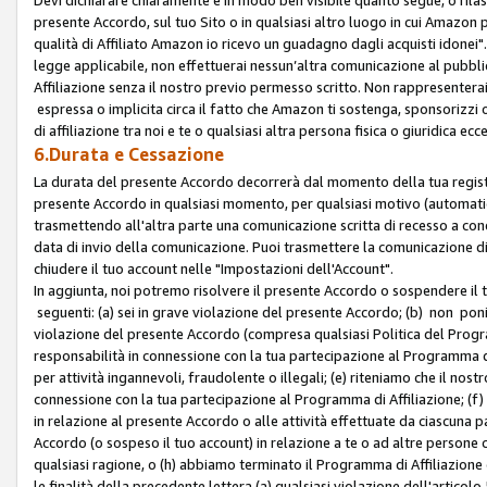
presente Accordo, sul tuo Sito o in qualsiasi altro luogo in cui Amazon
qualità di Affiliato Amazon io ricevo un guadagno dagli acquisti idonei"
legge applicabile, non effettuerai nessun’altra comunicazione al pubbl
Affiliazione senza il nostro previo permesso scritto. Non rappresenterai 
espressa o implicita circa il fatto che Amazon ti sostenga, sponsorizzi
di affiliazione tra noi e te o qualsiasi altra persona fisica o giuridica
6.Durata e Cessazione
La durata del presente Accordo decorrerà dal momento della tua registraz
presente Accordo in qualsiasi momento, per qualsiasi motivo (automaticam
trasmettendo all'altra parte una comunicazione scritta di recesso a cond
data di invio della comunicazione. Puoi trasmettere la comunicazione di
chiudere il tuo account nelle "Impostazioni dell'Account".
In aggiunta, noi potremo risolvere il presente Accordo o sospendere il
seguenti: (a) sei in grave violazione del presente Accordo; (b) non poni
violazione del presente Accordo (compresa qualsiasi Politica del Program
responsabilità in connessione con la tua partecipazione al Programma di 
per attività ingannevoli, fraudolente o illegali; (e) riteniamo che il n
connessione con la tua partecipazione al Programma di Affiliazione; (f)
in relazione al presente Accordo o alle attività effettuate da ciascuna
Accordo (o sospeso il tuo account) in relazione a te o ad altre persone c
qualsiasi ragione, o (h) abbiamo terminato il Programma di Affiliazione
le finalità della precedente lettera (a) qualsiasi violazione dell'artic