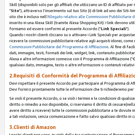
Skill (disponibili solo per gli affiliati che utilizzano un ID di affiliato
"
Sito
"), attraverso l'inserimento sul tuo Sito (i) di link ad uno dei Siti A
sito che è incluso nell'
Allegato relativo alle Commissioni Pubblicitarie 
inserito in una Alexa Skill (tramite Alexa Shopping Kit). I link devono u
forniamo ed essere conformi al presente Accordo ("
Link Speciali
").
Quando i nostri clienti cliccano su o attivano i Link Speciali per acquis
ricevere le commissioni pubblicitarie relative agli acquisti idonei, come 
Commissioni Pubblicitarie del Programma di Affiliazione
. Al fine di fa
dati, immagini, testi, formati dei link, widget, link, contenuto pubblicita
Alexa e altre informazioni connesse con il Programma di Affiliazione ("
qualsiasi dato, immagine, testo o altre informazioni o contenuti relativi 
2.Requisiti di Conformità del Programma di Affiliazi
Devi rispettare il presente Accordo per partecipare al Programma di Affi
Devi fornirci prontamente tutte le informazioni che ti richiederemo per 
Se violi il presente Accordo, o se violi i termini e le condizioni di quals
diritto o rimedio a noi disponibile, ci riserviamo il diritto di cessare(n
avere diritto a ricevere) tutte le commissioni pubblicitarie a te dovute
a tali violazioni, senza comunicazione e fatto salvo qualsiasi diritto in
3.Clienti di Amazon
I nostri clienti non sono, in virtù della tua partecipazione al Programma d