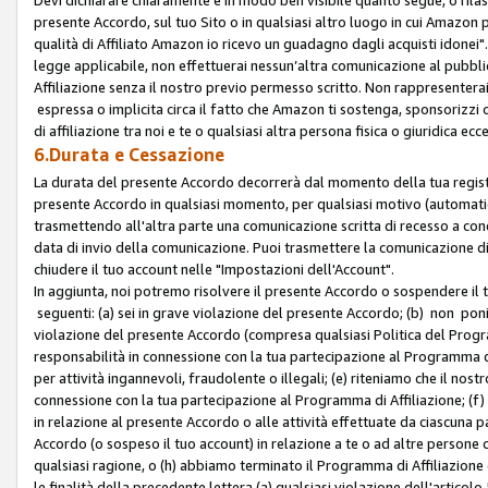
presente Accordo, sul tuo Sito o in qualsiasi altro luogo in cui Amazon
qualità di Affiliato Amazon io ricevo un guadagno dagli acquisti idonei"
legge applicabile, non effettuerai nessun’altra comunicazione al pubbl
Affiliazione senza il nostro previo permesso scritto. Non rappresenterai 
espressa o implicita circa il fatto che Amazon ti sostenga, sponsorizzi
di affiliazione tra noi e te o qualsiasi altra persona fisica o giuridica
6.Durata e Cessazione
La durata del presente Accordo decorrerà dal momento della tua registraz
presente Accordo in qualsiasi momento, per qualsiasi motivo (automaticam
trasmettendo all'altra parte una comunicazione scritta di recesso a cond
data di invio della comunicazione. Puoi trasmettere la comunicazione di
chiudere il tuo account nelle "Impostazioni dell'Account".
In aggiunta, noi potremo risolvere il presente Accordo o sospendere il
seguenti: (a) sei in grave violazione del presente Accordo; (b) non poni
violazione del presente Accordo (compresa qualsiasi Politica del Program
responsabilità in connessione con la tua partecipazione al Programma di 
per attività ingannevoli, fraudolente o illegali; (e) riteniamo che il n
connessione con la tua partecipazione al Programma di Affiliazione; (f)
in relazione al presente Accordo o alle attività effettuate da ciascuna
Accordo (o sospeso il tuo account) in relazione a te o ad altre persone c
qualsiasi ragione, o (h) abbiamo terminato il Programma di Affiliazione
le finalità della precedente lettera (a) qualsiasi violazione dell'artic