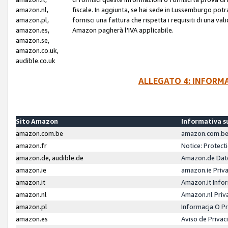
amazon.nl,
fiscale. In aggiunta, se hai sede in Lussemburgo potr
amazon.pl,
fornisci una fattura che rispetta i requisiti di una va
amazon.es,
Amazon pagherà l'IVA applicabile.
amazon.se,
amazon.co.uk,
audible.co.uk
ALLEGATO 4: INFORM
Sito Amazon
Informativa su
amazon.com.be
amazon.com.be 
amazon.fr
Notice: Protect
amazon.de, audible.de
Amazon.de Dat
amazon.ie
amazon.ie Priv
amazon.it
Amazon.it Infor
amazon.nl
Amazon.nl Priv
amazon.pl
Informacja O P
amazon.es
Aviso de Priva