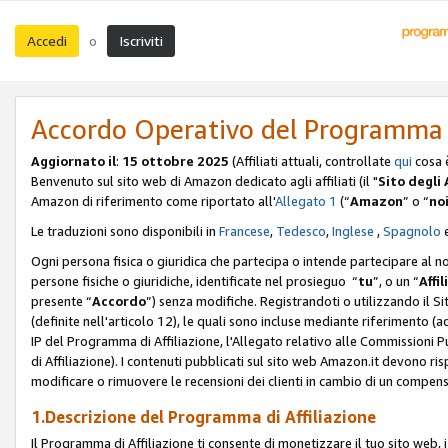
Accedi
Iscriviti
o
Accordo Operativo del Programma d
Aggiornato il
:
15 ottobre 2025
(Affiliati attuali, controllate
qui
cosa 
Benvenuto sul sito web di Amazon dedicato agli affiliati (il "
Sito degli A
Amazon di riferimento come riportato all'
Allegato 1
(“
Amazon
” o “
no
Le traduzioni sono disponibili in
Francese
,
Tedesco
,
Inglese
,
Spagnolo
Ogni persona fisica o giuridica che partecipa o intende partecipare al n
persone fisiche o giuridiche, identificate nel prosieguo “
tu
”, o un “
Affil
presente “
Accordo
”) senza modifiche. Registrandoti o utilizzando il Sito
(definite nell'articolo 12), le quali sono incluse mediante riferimento (a
IP del Programma di Affiliazione, l'Allegato relativo alle Commissioni 
di Affiliazione). I contenuti pubblicati sul sito web Amazon.it devono ris
modificare o rimuovere le recensioni dei clienti in cambio di un compens
1.Descrizione del Programma di Affiliazione
Il Programma di Affiliazione ti consente di monetizzare il tuo sito web, 