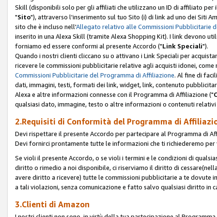
Skill (disponibili solo per gli affiliati che utilizzano un ID di affiliato
"
Sito
"), attraverso l'inserimento sul tuo Sito (i) di link ad uno dei Siti A
sito che è incluso nell'
Allegato relativo alle Commissioni Pubblicitarie 
inserito in una Alexa Skill (tramite Alexa Shopping Kit). I link devono u
forniamo ed essere conformi al presente Accordo ("
Link Speciali
").
Quando i nostri clienti cliccano su o attivano i Link Speciali per acquis
ricevere le commissioni pubblicitarie relative agli acquisti idonei, come 
Commissioni Pubblicitarie del Programma di Affiliazione
. Al fine di fa
dati, immagini, testi, formati dei link, widget, link, contenuto pubblicita
Alexa e altre informazioni connesse con il Programma di Affiliazione ("
qualsiasi dato, immagine, testo o altre informazioni o contenuti relativi 
2.Requisiti di Conformità del Programma di Affiliazi
Devi rispettare il presente Accordo per partecipare al Programma di Affi
Devi fornirci prontamente tutte le informazioni che ti richiederemo per 
Se violi il presente Accordo, o se violi i termini e le condizioni di quals
diritto o rimedio a noi disponibile, ci riserviamo il diritto di cessare(n
avere diritto a ricevere) tutte le commissioni pubblicitarie a te dovute
a tali violazioni, senza comunicazione e fatto salvo qualsiasi diritto in
3.Clienti di Amazon
I nostri clienti non sono, in virtù della tua partecipazione al Programma d