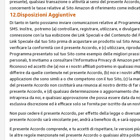
presunte), qualsiasi transazione o attività ai sensi del presente Accordo,
concernenti le tasse relative al Sito Amazon di riferimento come indicato
12.Disposizioni Aggiuntive
Di tanto in tanto possiamo inviare comunicazioni relative al Programma Af
SMS. Inoltre, potremo (a) controllare, registrare, utilizzare, e divulgare
connessione con la tua esibizione dei Link Speciali e del Contenuto del
Link Speciale dal tuo Sito prima di acquistare un prodotto sul Sito Amazo
verificare la conformità con il presente Accordo, e (c) utilizzare, ripro
Programma presentato sul tuo Sito come esempio delle migliori prassi n
personali, ti invitiamo a consultare l'Informativa Privacy di Amazon pert
Riconosci ed accetti che (a) noi e i nostri affiliati potremo in qualsiasi
differire da quelle contenute nel presente Accordo, (b) noi e i nostri af
applicazioni che sono simili a o che competono con il tuo Sito, (c) la 
del presente Accordo non costituirà una rinuncia al nostro diritto di far
presente Accordo, e (d) qualsiasi determinazione o aggiornamento che 
intrapresa da noi, e qualsiasi approvazione che possa essere data da noi
esclusiva discrezione ed è efficace solo se fornita per iscritto da un n
Non puoi cedere il presente Accordo, per effetto della legge o diversame
presente Accordo sarà vincolante per, andrà a beneficio di, e sarà opponib
Il presente Accordo comprende, e tu accetti di rispettare, le versioni più a
le altre regole menzionate nel presente Accordo o qualsiasi altra politic