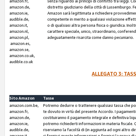
amazon.fr,
senza riguardo ai principi di conflitto tra leggi. C
amazon.de,
distretto giudiziario della città di Lussemburgo. 
amazon.ie,
Amazon sarà legittimata a richiedere provvedimenti 
audible.de,
competente in merito a qualsiasi violazione effettiv
amazon.it,
o di qualsiasi altra persona fisica o giuridica. Ino
amazon.nl,
carattere speciale, unico, straordinario, conferen
amazon.pl,
adeguatamente risarcita come danno pecuniario.
amazon.es,
amazon.se,
amazon.co.uk,
audible.co.uk
ALLEGATO 3: TAS
Sito Amazon
Tasse
amazon.com.be,
Potremo dedurre o trattenere qualsiasi tassa che p
amazon.fr,
te dovuto in virtù del presente Accordo. I pagamenti c
amazon.de,
costituiranno il pagamento integrale e definitiva liq
amazon.ie,
potremo richiederti informazioni in materia fiscale. Qu
audible.de,
riserviamo la facoltà di (in aggiunta ad ogni altro di
amazon.it,
ci fornisci queste informazioni o fornisci la prova 