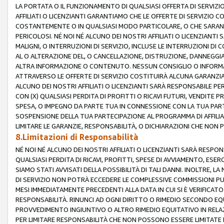
LA PORTATA O IL FUNZIONAMENTO DI QUALSIASI OFFERTA DI SERVIZIO
AFFILIATI O LICENZIANTI GARANTIAMO CHE LE OFFERTE DI SERVIZI
COSTANTEMENTE O IN QUALSIASI MODO PARTICOLARE, O CHE SARANN
PERICOLOSI. NÉ NOI NÉ ALCUNO DEI NOSTRI AFFILIATI O LICENZIANTI
MALIGNI, O INTERRUZIONI DI SERVIZIO, INCLUSE LE INTERRUZIONI D
AL O ALTERAZIONE DEL, O CANCELLAZIONE, DISTRUZIONE, DANNEGGIA
ALTRA INFORMAZIONE O CONTENUTO. NESSUN CONSIGLIO O INFORMAZ
ATTRAVERSO LE OFFERTE DI SERVIZIO COSTITUIRÀ ALCUNA GARANZI
ALCUNO DEI NOSTRI AFFILIATI O LICENZIANTI SARÀ RESPONSABILE P
CON (X) QUALSIASI PERDITA DI PROFITTI O RICAVI FUTURI, VENDITE P
SPESA, O IMPEGNO DA PARTE TUA IN CONNESSIONE CON LA TUA PARTE
SOSPENSIONE DELLA TUA PARTECIPAZIONE AL PROGRAMMA DI AFFILIA
LIMITARE LE GARANZIE, RESPONSABILITÀ, O DICHIARAZIONI CHE NON 
8.Limitazioni di Responsabilità
NÉ NOI NÉ ALCUNO DEI NOSTRI AFFILIATI O LICENZIANTI SARÀ RESPONS
QUALSIASI PERDITA DI RICAVI, PROFITTI, SPESE DI AVVIAMENTO, ESE
SIAMO STATI AVVISATI DELLA POSSIBILITÀ DI TALI DANNI. INOLTRE,
DI SERVIZIO NON POTRÀ ECCEDERE LE COMPLESSIVE COMMISSIONI PU
MESI IMMEDIATAMENTE PRECEDENTI ALLA DATA IN CUI SI È VERIFICAT
RESPONSABILITÀ. RINUNCI AD OGNI DIRITTO O RIMEDIO SECONDO EQUI
PROVVEDIMENTO INGIUNTIVO O ALTRO RIMEDIO EQUITATIVO IN RELA
PER LIMITARE RESPONSABILITÀ CHE NON POSSONO ESSERE LIMITATE I