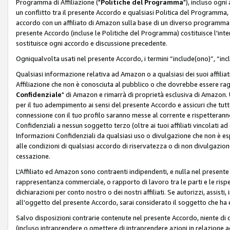
Programma di Affiliazione ("
Politiche del Programma
"), incluso ogn
un conflitto tra il presente Accordo e qualsiasi Politica del Programma, 
accordo con un affiliato di Amazon sulla base di un diverso programma d
presente Accordo (incluse le Politiche del Programma) costituisce l'int
sostituisce ogni accordo e discussione precedente.
Ogniqualvolta usati nel presente Accordo, i termini “include(ono)”, “inc
Qualsiasi informazione relativa ad Amazon o a qualsiasi dei suoi affilia
Affiliazione che non è conosciuta al pubblico o che dovrebbe essere ra
Confidenziale
" di Amazon e rimarrà di proprietà esclusiva di Amazon. 
per il tuo adempimento ai sensi del presente Accordo e assicuri che tutt
connessione con il tuo profilo saranno messe al corrente e rispetterann
Confidenziali a nessun soggetto terzo (oltre ai tuoi affiliati vincolati a
Informazioni Confidenziali da qualsiasi uso o divulgazione che non è e
alle condizioni di qualsiasi accordo di riservatezza o di non divulgazione 
cessazione.
L'Affiliato ed Amazon sono contraenti indipendenti, e nulla nel presente
rappresentanza commerciale, o rapporto di lavoro tra le parti e le rispe
dichiarazioni per conto nostro o dei nostri affiliati. Se autorizzi, assisti,
all'oggetto del presente Accordo, sarai considerato il soggetto che ha 
Salvo disposizioni contrarie contenute nel presente Accordo, niente di q
(incluso intraprendere o omettere di intraprendere azioni in relazione a