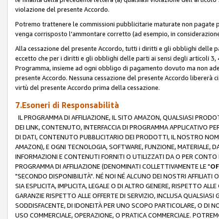
violazione del presente Accordo.
Potremo trattenere le commissioni pubblicitarie maturate non pagate pe
venga corrisposto l'ammontare corretto (ad esempio, in considerazione 
Alla cessazione del presente Accordo, tutti i diritti e gli obblighi delle 
eccetto che per i diritti e gli obblighi delle parti ai sensi degli articoli 
Programma, insieme ad ogni obbligo di pagamento dovuto ma non adempi
presente Accordo. Nessuna cessazione del presente Accordo libererà cia
virtù del presente Accordo prima della cessazione.
7.Esoneri di Responsabilità
IL PROGRAMMA DI AFFILIAZIONE, IL SITO AMAZON, QUALSIASI PRODO
DEI LINK, CONTENUTO, INTERFACCIA DI PROGRAMMA APPLICATIVO PER
DI DATI, CONTENUTO PUBBLICITARIO DEI PRODOTTI, IL NOSTRO NOME 
AMAZON), E OGNI TECNOLOGIA, SOFTWARE, FUNZIONE, MATERIALE, DAT
INFORMAZIONI E CONTENUTI FORNITI O UTILIZZATI DA O PER CONTO N
PROGRAMMA DI AFFILIAZIONE (DENOMINATI COLLETTIVAMENTE LE "
OF
"SECONDO DISPONIBILITÀ". NÉ NOI NÉ ALCUNO DEI NOSTRI AFFILIATI 
SIA ESPLICITA, IMPLICITA, LEGALE O DI ALTRO GENERE, RISPETTO ALLE
GARANZIE RISPETTO ALLE OFFERTE DI SERVIZIO, INCLUSA QUALSIASI G
SODDISFACENTE, DI IDONEITÀ PER UNO SCOPO PARTICOLARE, O DI NO
USO COMMERCIALE, OPERAZIONE, O PRATICA COMMERCIALE. POTREMO 