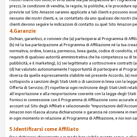
prezzi, le condizioni di vendita, le regole, le politiche, e le procedure ope
previste sul Sito Amazon saranno applicate a tali clienti e possono ess
nessuno dei nostri clienti, e, se contattato da uno qualsiasi dei nostri cl
clienti devono seguire le indicazioni di contatto su quel Sito Amazon per
4.Garanzie
Dichiari, garantisci, e convieni che (a) parteciperai al Programma di Affil
(b) né la tua partecipazione al Programma di Affiliazione né la tua crea
normativa, ordine, licenza, permesso, linea guida, codice di condotta, 
requisiti di qualsiasi autorità amministrativa che ha competenza su di te
pubblicità, e il marketing), (c) sei legittimato a sottoscrivere contratti
(d) hai valutato autonomamente l'opportunità di partecipare al Programm
diversa da quelle espressamente stabilite nel presente Accordo, (e) non 
sottoposto a sanzioni degli Stati Uniti o di sanzioni in linea con la legge
Offerta di Servizio; (f) rispetterai ogni restrizione degli Stati Uniti rel
all’esportazione e alla riesportazione coerente con la legge degli Stati U
fornisci in connessione con il Programma di Affiliazione sono accurate
account sul Sito degli Affiliati e selezionando "Impostazioni dell'Accoun
Amazon non rilascia alcuna dichiarazione o garanzia né conviene in merit
in ogni momento in relazione al Programma di Affiliazione, e noi non sa
5.Identificarsi come Affiliato
Devi dichiarare chiaramente e in modo ben visibile quanto segue, o ril