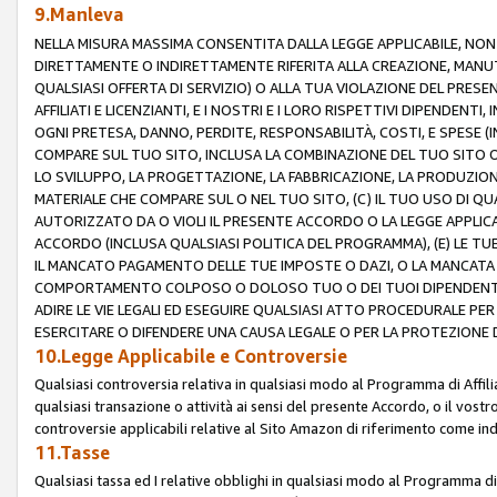
9.Manleva
NELLA MISURA MASSIMA CONSENTITA DALLA LEGGE APPLICABILE, NO
DIRETTAMENTE O INDIRETTAMENTE RIFERITA ALLA CREAZIONE, MANUT
QUALSIASI OFFERTA DI SERVIZIO) O ALLA TUA VIOLAZIONE DEL PRESE
AFFILIATI E LICENZIANTI, E I NOSTRI E I LORO RISPETTIVI DIPENDENT
OGNI PRETESA, DANNO, PERDITE, RESPONSABILITÀ, COSTI, E SPESE (IN
COMPARE SUL TUO SITO, INCLUSA LA COMBINAZIONE DEL TUO SITO O D
LO SVILUPPO, LA PROGETTAZIONE, LA FABBRICAZIONE, LA PRODUZIONE
MATERIALE CHE COMPARE SUL O NEL TUO SITO, (C) IL TUO USO DI QUA
AUTORIZZATO DA O VIOLI IL PRESENTE ACCORDO O LA LEGGE APPLICA
ACCORDO (INCLUSA QUALSIASI POLITICA DEL PROGRAMMA), (E) LE TU
IL MANCATO PAGAMENTO DELLE TUE IMPOSTE O DAZI, O LA MANCATA O
COMPORTAMENTO COLPOSO O DOLOSO TUO O DEI TUOI DIPENDENTI
ADIRE LE VIE LEGALI ED ESEGUIRE QUALSIASI ATTO PROCEDURALE PE
ESERCITARE O DIFENDERE UNA CAUSA LEGALE O PER LA PROTEZIONE DEI
10.Legge Applicabile e Controversie
Qualsiasi controversia relativa in qualsiasi modo al Programma di Affil
qualsiasi transazione o attività ai sensi del presente Accordo, o il vostro
controversie applicabili relative al Sito Amazon di riferimento come indi
11.Tasse
Qualsiasi tassa ed I relative obblighi in qualsiasi modo al Programma di