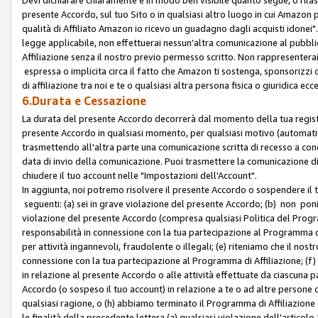
presente Accordo, sul tuo Sito o in qualsiasi altro luogo in cui Amazon
qualità di Affiliato Amazon io ricevo un guadagno dagli acquisti idonei"
legge applicabile, non effettuerai nessun’altra comunicazione al pubbl
Affiliazione senza il nostro previo permesso scritto. Non rappresenterai 
espressa o implicita circa il fatto che Amazon ti sostenga, sponsorizzi
di affiliazione tra noi e te o qualsiasi altra persona fisica o giuridica
6.Durata e Cessazione
La durata del presente Accordo decorrerà dal momento della tua registraz
presente Accordo in qualsiasi momento, per qualsiasi motivo (automaticam
trasmettendo all'altra parte una comunicazione scritta di recesso a cond
data di invio della comunicazione. Puoi trasmettere la comunicazione di
chiudere il tuo account nelle "Impostazioni dell'Account".
In aggiunta, noi potremo risolvere il presente Accordo o sospendere il
seguenti: (a) sei in grave violazione del presente Accordo; (b) non poni
violazione del presente Accordo (compresa qualsiasi Politica del Program
responsabilità in connessione con la tua partecipazione al Programma di 
per attività ingannevoli, fraudolente o illegali; (e) riteniamo che il n
connessione con la tua partecipazione al Programma di Affiliazione; (f)
in relazione al presente Accordo o alle attività effettuate da ciascuna
Accordo (o sospeso il tuo account) in relazione a te o ad altre persone c
qualsiasi ragione, o (h) abbiamo terminato il Programma di Affiliazione
le finalità della precedente lettera (a) qualsiasi violazione dell'artic