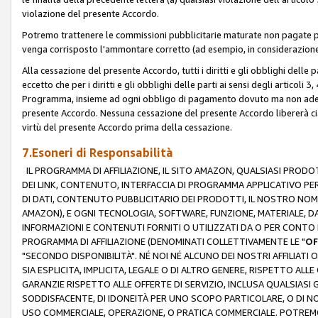
violazione del presente Accordo.
Potremo trattenere le commissioni pubblicitarie maturate non pagate pe
venga corrisposto l'ammontare corretto (ad esempio, in considerazione 
Alla cessazione del presente Accordo, tutti i diritti e gli obblighi delle 
eccetto che per i diritti e gli obblighi delle parti ai sensi degli articoli 
Programma, insieme ad ogni obbligo di pagamento dovuto ma non adempi
presente Accordo. Nessuna cessazione del presente Accordo libererà cia
virtù del presente Accordo prima della cessazione.
7.Esoneri di Responsabilità
IL PROGRAMMA DI AFFILIAZIONE, IL SITO AMAZON, QUALSIASI PRODO
DEI LINK, CONTENUTO, INTERFACCIA DI PROGRAMMA APPLICATIVO PER
DI DATI, CONTENUTO PUBBLICITARIO DEI PRODOTTI, IL NOSTRO NOME 
AMAZON), E OGNI TECNOLOGIA, SOFTWARE, FUNZIONE, MATERIALE, DAT
INFORMAZIONI E CONTENUTI FORNITI O UTILIZZATI DA O PER CONTO N
PROGRAMMA DI AFFILIAZIONE (DENOMINATI COLLETTIVAMENTE LE "
OF
"SECONDO DISPONIBILITÀ". NÉ NOI NÉ ALCUNO DEI NOSTRI AFFILIATI 
SIA ESPLICITA, IMPLICITA, LEGALE O DI ALTRO GENERE, RISPETTO ALLE
GARANZIE RISPETTO ALLE OFFERTE DI SERVIZIO, INCLUSA QUALSIASI G
SODDISFACENTE, DI IDONEITÀ PER UNO SCOPO PARTICOLARE, O DI NO
USO COMMERCIALE, OPERAZIONE, O PRATICA COMMERCIALE. POTREMO 