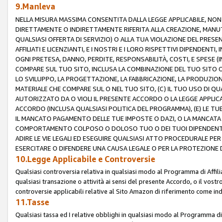
9.Manleva
NELLA MISURA MASSIMA CONSENTITA DALLA LEGGE APPLICABILE, NO
DIRETTAMENTE O INDIRETTAMENTE RIFERITA ALLA CREAZIONE, MANUT
QUALSIASI OFFERTA DI SERVIZIO) O ALLA TUA VIOLAZIONE DEL PRESE
AFFILIATI E LICENZIANTI, E I NOSTRI E I LORO RISPETTIVI DIPENDENT
OGNI PRETESA, DANNO, PERDITE, RESPONSABILITÀ, COSTI, E SPESE (IN
COMPARE SUL TUO SITO, INCLUSA LA COMBINAZIONE DEL TUO SITO O D
LO SVILUPPO, LA PROGETTAZIONE, LA FABBRICAZIONE, LA PRODUZIONE
MATERIALE CHE COMPARE SUL O NEL TUO SITO, (C) IL TUO USO DI QUA
AUTORIZZATO DA O VIOLI IL PRESENTE ACCORDO O LA LEGGE APPLICA
ACCORDO (INCLUSA QUALSIASI POLITICA DEL PROGRAMMA), (E) LE TU
IL MANCATO PAGAMENTO DELLE TUE IMPOSTE O DAZI, O LA MANCATA O
COMPORTAMENTO COLPOSO O DOLOSO TUO O DEI TUOI DIPENDENTI
ADIRE LE VIE LEGALI ED ESEGUIRE QUALSIASI ATTO PROCEDURALE PE
ESERCITARE O DIFENDERE UNA CAUSA LEGALE O PER LA PROTEZIONE DEI
10.Legge Applicabile e Controversie
Qualsiasi controversia relativa in qualsiasi modo al Programma di Affil
qualsiasi transazione o attività ai sensi del presente Accordo, o il vostro
controversie applicabili relative al Sito Amazon di riferimento come indi
11.Tasse
Qualsiasi tassa ed I relative obblighi in qualsiasi modo al Programma di