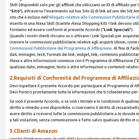
Skill (disponibili solo per gli affiliati che utilizzano un ID di affiliato
"
Sito
"), attraverso l'inserimento sul tuo Sito (i) di link ad uno dei Siti A
sito che è incluso nell'
Allegato relativo alle Commissioni Pubblicitarie 
inserito in una Alexa Skill (tramite Alexa Shopping Kit). I link devono u
forniamo ed essere conformi al presente Accordo ("
Link Speciali
").
Quando i nostri clienti cliccano su o attivano i Link Speciali per acquis
ricevere le commissioni pubblicitarie relative agli acquisti idonei, come 
Commissioni Pubblicitarie del Programma di Affiliazione
. Al fine di fa
dati, immagini, testi, formati dei link, widget, link, contenuto pubblicita
Alexa e altre informazioni connesse con il Programma di Affiliazione ("
qualsiasi dato, immagine, testo o altre informazioni o contenuti relativi 
2.Requisiti di Conformità del Programma di Affiliazi
Devi rispettare il presente Accordo per partecipare al Programma di Affi
Devi fornirci prontamente tutte le informazioni che ti richiederemo per 
Se violi il presente Accordo, o se violi i termini e le condizioni di quals
diritto o rimedio a noi disponibile, ci riserviamo il diritto di cessare(n
avere diritto a ricevere) tutte le commissioni pubblicitarie a te dovute
a tali violazioni, senza comunicazione e fatto salvo qualsiasi diritto in
3.Clienti di Amazon
I nostri clienti non sono, in virtù della tua partecipazione al Programma d