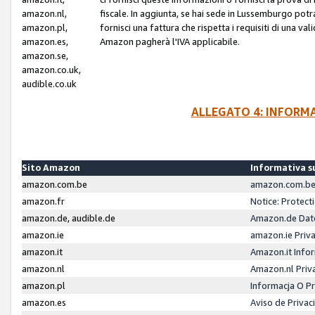
amazon.nl,
fiscale. In aggiunta, se hai sede in Lussemburgo potr
amazon.pl,
fornisci una fattura che rispetta i requisiti di una va
amazon.es,
Amazon pagherà l'IVA applicabile.
amazon.se,
amazon.co.uk,
audible.co.uk
ALLEGATO 4: INFORM
Sito Amazon
Informativa su
amazon.com.be
amazon.com.be 
amazon.fr
Notice: Protect
amazon.de, audible.de
Amazon.de Dat
amazon.ie
amazon.ie Priv
amazon.it
Amazon.it Infor
amazon.nl
Amazon.nl Priv
amazon.pl
Informacja O P
amazon.es
Aviso de Priva