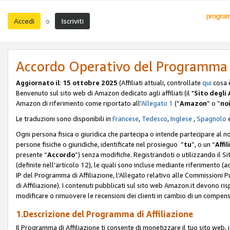
Accedi
Iscriviti
o
Accordo Operativo del Programma d
Aggiornato il
:
15 ottobre 2025
(Affiliati attuali, controllate
qui
cosa 
Benvenuto sul sito web di Amazon dedicato agli affiliati (il "
Sito degli A
Amazon di riferimento come riportato all'
Allegato 1
(“
Amazon
” o “
no
Le traduzioni sono disponibili in
Francese
,
Tedesco
,
Inglese
,
Spagnolo
Ogni persona fisica o giuridica che partecipa o intende partecipare al n
persone fisiche o giuridiche, identificate nel prosieguo “
tu
”, o un “
Affil
presente “
Accordo
”) senza modifiche. Registrandoti o utilizzando il Sito
(definite nell'articolo 12), le quali sono incluse mediante riferimento (a
IP del Programma di Affiliazione, l'Allegato relativo alle Commissioni 
di Affiliazione). I contenuti pubblicati sul sito web Amazon.it devono ris
modificare o rimuovere le recensioni dei clienti in cambio di un compens
1.Descrizione del Programma di Affiliazione
Il Programma di Affiliazione ti consente di monetizzare il tuo sito web, 