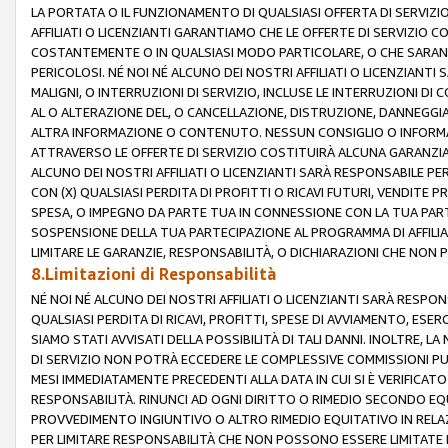
LA PORTATA O IL FUNZIONAMENTO DI QUALSIASI OFFERTA DI SERVIZIO
AFFILIATI O LICENZIANTI GARANTIAMO CHE LE OFFERTE DI SERVIZI
COSTANTEMENTE O IN QUALSIASI MODO PARTICOLARE, O CHE SARANN
PERICOLOSI. NÉ NOI NÉ ALCUNO DEI NOSTRI AFFILIATI O LICENZIANTI
MALIGNI, O INTERRUZIONI DI SERVIZIO, INCLUSE LE INTERRUZIONI D
AL O ALTERAZIONE DEL, O CANCELLAZIONE, DISTRUZIONE, DANNEGGIA
ALTRA INFORMAZIONE O CONTENUTO. NESSUN CONSIGLIO O INFORMAZ
ATTRAVERSO LE OFFERTE DI SERVIZIO COSTITUIRÀ ALCUNA GARANZI
ALCUNO DEI NOSTRI AFFILIATI O LICENZIANTI SARÀ RESPONSABILE P
CON (X) QUALSIASI PERDITA DI PROFITTI O RICAVI FUTURI, VENDITE P
SPESA, O IMPEGNO DA PARTE TUA IN CONNESSIONE CON LA TUA PARTE
SOSPENSIONE DELLA TUA PARTECIPAZIONE AL PROGRAMMA DI AFFILIA
LIMITARE LE GARANZIE, RESPONSABILITÀ, O DICHIARAZIONI CHE NON 
8.Limitazioni di Responsabilità
NÉ NOI NÉ ALCUNO DEI NOSTRI AFFILIATI O LICENZIANTI SARÀ RESPONS
QUALSIASI PERDITA DI RICAVI, PROFITTI, SPESE DI AVVIAMENTO, ESE
SIAMO STATI AVVISATI DELLA POSSIBILITÀ DI TALI DANNI. INOLTRE,
DI SERVIZIO NON POTRÀ ECCEDERE LE COMPLESSIVE COMMISSIONI PU
MESI IMMEDIATAMENTE PRECEDENTI ALLA DATA IN CUI SI È VERIFICAT
RESPONSABILITÀ. RINUNCI AD OGNI DIRITTO O RIMEDIO SECONDO EQUI
PROVVEDIMENTO INGIUNTIVO O ALTRO RIMEDIO EQUITATIVO IN RELA
PER LIMITARE RESPONSABILITÀ CHE NON POSSONO ESSERE LIMITATE I