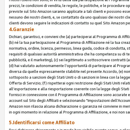
prezzi, le condizioni di vendita, le regole, le politiche, e le procedure ope
previste sul Sito Amazon saranno applicate a tali clienti e possono ess
nessuno dei nostri clienti, e, se contattato da uno qualsiasi dei nostri cl
clienti devono seguire le indicazioni di contatto su quel Sito Amazon per
4.Garanzie
Dichiari, garantisci, e convieni che (a) parteciperai al Programma di Affil
(b) né la tua partecipazione al Programma di Affiliazione né la tua crea
normativa, ordine, licenza, permesso, linea guida, codice di condotta, 
requisiti di qualsiasi autorità amministrativa che ha competenza su di te
pubblicità, e il marketing), (c) sei legittimato a sottoscrivere contratti
(d) hai valutato autonomamente l'opportunità di partecipare al Programm
diversa da quelle espressamente stabilite nel presente Accordo, (e) non 
sottoposto a sanzioni degli Stati Uniti o di sanzioni in linea con la legge
Offerta di Servizio; (f) rispetterai ogni restrizione degli Stati Uniti rel
all’esportazione e alla riesportazione coerente con la legge degli Stati U
fornisci in connessione con il Programma di Affiliazione sono accurate
account sul Sito degli Affiliati e selezionando "Impostazioni dell'Accoun
Amazon non rilascia alcuna dichiarazione o garanzia né conviene in merit
in ogni momento in relazione al Programma di Affiliazione, e noi non sa
5.Identificarsi come Affiliato
Devi dichiarare chiaramente e in modo ben visibile quanto segue, o ril