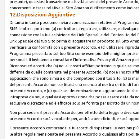
presunte), qualsiasi transazione o attività ai sensi del presente Accordo,
concernenti le tasse relative al Sito Amazon di riferimento come indicato
12.Disposizioni Aggiuntive
Di tanto in tanto possiamo inviare comunicazioni relative al Programma Af
SMS. Inoltre, potremo (a) controllare, registrare, utilizzare, e divulgare
connessione con la tua esibizione dei Link Speciali e del Contenuto del
Link Speciale dal tuo Sito prima di acquistare un prodotto sul Sito Amazo
verificare la conformità con il presente Accordo, e (c) utilizzare, ripro
Programma presentato sul tuo Sito come esempio delle migliori prassi n
personali, ti invitiamo a consultare l'Informativa Privacy di Amazon pert
Riconosci ed accetti che (a) noi e i nostri affiliati potremo in qualsiasi
differire da quelle contenute nel presente Accordo, (b) noi e i nostri af
applicazioni che sono simili a o che competono con il tuo Sito, (c) la 
del presente Accordo non costituirà una rinuncia al nostro diritto di far
presente Accordo, e (d) qualsiasi determinazione o aggiornamento che 
intrapresa da noi, e qualsiasi approvazione che possa essere data da noi
esclusiva discrezione ed è efficace solo se fornita per iscritto da un n
Non puoi cedere il presente Accordo, per effetto della legge o diversame
presente Accordo sarà vincolante per, andrà a beneficio di, e sarà opponib
Il presente Accordo comprende, e tu accetti di rispettare, le versioni più a
le altre regole menzionate nel presente Accordo o qualsiasi altra politic