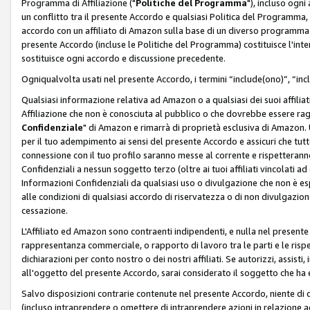
Programma di Affiliazione ("
Politiche del Programma
"), incluso ogn
un conflitto tra il presente Accordo e qualsiasi Politica del Programma, 
accordo con un affiliato di Amazon sulla base di un diverso programma d
presente Accordo (incluse le Politiche del Programma) costituisce l'int
sostituisce ogni accordo e discussione precedente.
Ogniqualvolta usati nel presente Accordo, i termini “include(ono)”, “inc
Qualsiasi informazione relativa ad Amazon o a qualsiasi dei suoi affilia
Affiliazione che non è conosciuta al pubblico o che dovrebbe essere ra
Confidenziale
" di Amazon e rimarrà di proprietà esclusiva di Amazon. 
per il tuo adempimento ai sensi del presente Accordo e assicuri che tutt
connessione con il tuo profilo saranno messe al corrente e rispetterann
Confidenziali a nessun soggetto terzo (oltre ai tuoi affiliati vincolati a
Informazioni Confidenziali da qualsiasi uso o divulgazione che non è e
alle condizioni di qualsiasi accordo di riservatezza o di non divulgazione 
cessazione.
L'Affiliato ed Amazon sono contraenti indipendenti, e nulla nel presente
rappresentanza commerciale, o rapporto di lavoro tra le parti e le rispe
dichiarazioni per conto nostro o dei nostri affiliati. Se autorizzi, assisti,
all'oggetto del presente Accordo, sarai considerato il soggetto che ha 
Salvo disposizioni contrarie contenute nel presente Accordo, niente di q
(incluso intraprendere o omettere di intraprendere azioni in relazione a