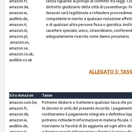
amazon.fr,
senza riguardo ai principi di conflitto tra leggi. C
amazon.de,
distretto giudiziario della città di Lussemburgo. 
amazon.ie,
Amazon sarà legittimata a richiedere provvedimenti 
audible.de,
competente in merito a qualsiasi violazione effettiv
amazon.it,
o di qualsiasi altra persona fisica o giuridica. Ino
amazon.nl,
carattere speciale, unico, straordinario, conferen
amazon.pl,
adeguatamente risarcita come danno pecuniario.
amazon.es,
amazon.se,
amazon.co.uk,
audible.co.uk
ALLEGATO 3: TAS
Sito Amazon
Tasse
amazon.com.be,
Potremo dedurre o trattenere qualsiasi tassa che p
amazon.fr,
te dovuto in virtù del presente Accordo. I pagamenti c
amazon.de,
costituiranno il pagamento integrale e definitiva liq
amazon.ie,
potremo richiederti informazioni in materia fiscale. Qu
audible.de,
riserviamo la facoltà di (in aggiunta ad ogni altro di
amazon.it,
ci fornisci queste informazioni o fornisci la prova 