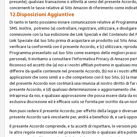
presunte), qualsiasi transazione o attività ai sensi del presente Accordo,
concernenti le tasse relative al Sito Amazon di riferimento come indicato
12.Disposizioni Aggiuntive
Di tanto in tanto possiamo inviare comunicazioni relative al Programma Af
SMS. Inoltre, potremo (a) controllare, registrare, utilizzare, e divulgare
connessione con la tua esibizione dei Link Speciali e del Contenuto del
Link Speciale dal tuo Sito prima di acquistare un prodotto sul Sito Amazo
verificare la conformità con il presente Accordo, e (c) utilizzare, ripro
Programma presentato sul tuo Sito come esempio delle migliori prassi n
personali, ti invitiamo a consultare l'Informativa Privacy di Amazon pert
Riconosci ed accetti che (a) noi e i nostri affiliati potremo in qualsiasi
differire da quelle contenute nel presente Accordo, (b) noi e i nostri af
applicazioni che sono simili a o che competono con il tuo Sito, (c) la 
del presente Accordo non costituirà una rinuncia al nostro diritto di far
presente Accordo, e (d) qualsiasi determinazione o aggiornamento che 
intrapresa da noi, e qualsiasi approvazione che possa essere data da noi
esclusiva discrezione ed è efficace solo se fornita per iscritto da un n
Non puoi cedere il presente Accordo, per effetto della legge o diversame
presente Accordo sarà vincolante per, andrà a beneficio di, e sarà opponib
Il presente Accordo comprende, e tu accetti di rispettare, le versioni più a
le altre regole menzionate nel presente Accordo o qualsiasi altra politic