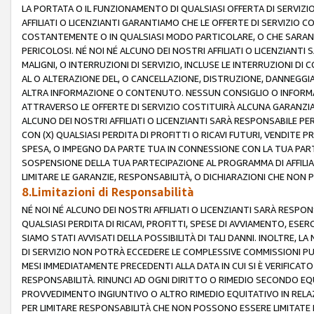
LA PORTATA O IL FUNZIONAMENTO DI QUALSIASI OFFERTA DI SERVIZIO
AFFILIATI O LICENZIANTI GARANTIAMO CHE LE OFFERTE DI SERVIZI
COSTANTEMENTE O IN QUALSIASI MODO PARTICOLARE, O CHE SARANN
PERICOLOSI. NÉ NOI NÉ ALCUNO DEI NOSTRI AFFILIATI O LICENZIANTI
MALIGNI, O INTERRUZIONI DI SERVIZIO, INCLUSE LE INTERRUZIONI D
AL O ALTERAZIONE DEL, O CANCELLAZIONE, DISTRUZIONE, DANNEGGIA
ALTRA INFORMAZIONE O CONTENUTO. NESSUN CONSIGLIO O INFORMAZ
ATTRAVERSO LE OFFERTE DI SERVIZIO COSTITUIRÀ ALCUNA GARANZI
ALCUNO DEI NOSTRI AFFILIATI O LICENZIANTI SARÀ RESPONSABILE P
CON (X) QUALSIASI PERDITA DI PROFITTI O RICAVI FUTURI, VENDITE P
SPESA, O IMPEGNO DA PARTE TUA IN CONNESSIONE CON LA TUA PARTE
SOSPENSIONE DELLA TUA PARTECIPAZIONE AL PROGRAMMA DI AFFILIA
LIMITARE LE GARANZIE, RESPONSABILITÀ, O DICHIARAZIONI CHE NON 
8.Limitazioni di Responsabilità
NÉ NOI NÉ ALCUNO DEI NOSTRI AFFILIATI O LICENZIANTI SARÀ RESPONS
QUALSIASI PERDITA DI RICAVI, PROFITTI, SPESE DI AVVIAMENTO, ESE
SIAMO STATI AVVISATI DELLA POSSIBILITÀ DI TALI DANNI. INOLTRE,
DI SERVIZIO NON POTRÀ ECCEDERE LE COMPLESSIVE COMMISSIONI PU
MESI IMMEDIATAMENTE PRECEDENTI ALLA DATA IN CUI SI È VERIFICAT
RESPONSABILITÀ. RINUNCI AD OGNI DIRITTO O RIMEDIO SECONDO EQUI
PROVVEDIMENTO INGIUNTIVO O ALTRO RIMEDIO EQUITATIVO IN RELA
PER LIMITARE RESPONSABILITÀ CHE NON POSSONO ESSERE LIMITATE I