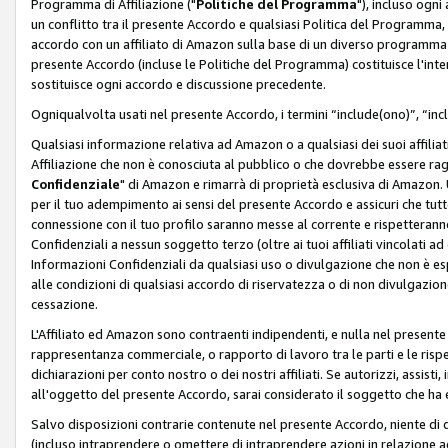
Programma di Affiliazione ("
Politiche del Programma
"), incluso ogn
un conflitto tra il presente Accordo e qualsiasi Politica del Programma, 
accordo con un affiliato di Amazon sulla base di un diverso programma d
presente Accordo (incluse le Politiche del Programma) costituisce l'int
sostituisce ogni accordo e discussione precedente.
Ogniqualvolta usati nel presente Accordo, i termini “include(ono)”, “inc
Qualsiasi informazione relativa ad Amazon o a qualsiasi dei suoi affilia
Affiliazione che non è conosciuta al pubblico o che dovrebbe essere ra
Confidenziale
" di Amazon e rimarrà di proprietà esclusiva di Amazon. 
per il tuo adempimento ai sensi del presente Accordo e assicuri che tutt
connessione con il tuo profilo saranno messe al corrente e rispetterann
Confidenziali a nessun soggetto terzo (oltre ai tuoi affiliati vincolati a
Informazioni Confidenziali da qualsiasi uso o divulgazione che non è e
alle condizioni di qualsiasi accordo di riservatezza o di non divulgazione 
cessazione.
L'Affiliato ed Amazon sono contraenti indipendenti, e nulla nel presente
rappresentanza commerciale, o rapporto di lavoro tra le parti e le rispe
dichiarazioni per conto nostro o dei nostri affiliati. Se autorizzi, assisti,
all'oggetto del presente Accordo, sarai considerato il soggetto che ha 
Salvo disposizioni contrarie contenute nel presente Accordo, niente di q
(incluso intraprendere o omettere di intraprendere azioni in relazione a