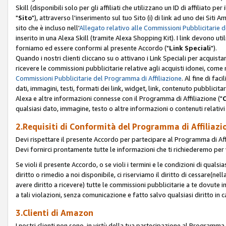
Skill (disponibili solo per gli affiliati che utilizzano un ID di affiliato
"
Sito
"), attraverso l'inserimento sul tuo Sito (i) di link ad uno dei Siti A
sito che è incluso nell'
Allegato relativo alle Commissioni Pubblicitarie 
inserito in una Alexa Skill (tramite Alexa Shopping Kit). I link devono u
forniamo ed essere conformi al presente Accordo ("
Link Speciali
").
Quando i nostri clienti cliccano su o attivano i Link Speciali per acquis
ricevere le commissioni pubblicitarie relative agli acquisti idonei, come 
Commissioni Pubblicitarie del Programma di Affiliazione
. Al fine di fa
dati, immagini, testi, formati dei link, widget, link, contenuto pubblicita
Alexa e altre informazioni connesse con il Programma di Affiliazione ("
qualsiasi dato, immagine, testo o altre informazioni o contenuti relativi 
2.Requisiti di Conformità del Programma di Affiliazi
Devi rispettare il presente Accordo per partecipare al Programma di Affi
Devi fornirci prontamente tutte le informazioni che ti richiederemo per 
Se violi il presente Accordo, o se violi i termini e le condizioni di quals
diritto o rimedio a noi disponibile, ci riserviamo il diritto di cessare(n
avere diritto a ricevere) tutte le commissioni pubblicitarie a te dovute
a tali violazioni, senza comunicazione e fatto salvo qualsiasi diritto in
3.Clienti di Amazon
I nostri clienti non sono, in virtù della tua partecipazione al Programma d