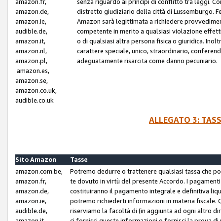
amazon.fr,
senza riguardo ai principi di conflitto tra leggi. C
amazon.de,
distretto giudiziario della città di Lussemburgo. 
amazon.ie,
Amazon sarà legittimata a richiedere provvedimenti 
audible.de,
competente in merito a qualsiasi violazione effettiv
amazon.it,
o di qualsiasi altra persona fisica o giuridica. Ino
amazon.nl,
carattere speciale, unico, straordinario, conferen
amazon.pl,
adeguatamente risarcita come danno pecuniario.
amazon.es,
amazon.se,
amazon.co.uk,
audible.co.uk
ALLEGATO 3: TAS
Sito Amazon
Tasse
amazon.com.be,
Potremo dedurre o trattenere qualsiasi tassa che p
amazon.fr,
te dovuto in virtù del presente Accordo. I pagamenti c
amazon.de,
costituiranno il pagamento integrale e definitiva liq
amazon.ie,
potremo richiederti informazioni in materia fiscale. Qu
audible.de,
riserviamo la facoltà di (in aggiunta ad ogni altro di
amazon.it,
ci fornisci queste informazioni o fornisci la prova 