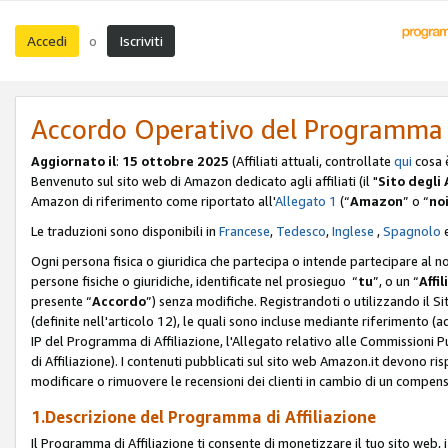
Accedi
Iscriviti
o
Accordo Operativo del Programma d
Aggiornato il
:
15 ottobre 2025
(Affiliati attuali, controllate
qui
cosa 
Benvenuto sul sito web di Amazon dedicato agli affiliati (il "
Sito degli A
Amazon di riferimento come riportato all'
Allegato 1
(“
Amazon
” o “
no
Le traduzioni sono disponibili in
Francese
,
Tedesco
,
Inglese
,
Spagnolo
Ogni persona fisica o giuridica che partecipa o intende partecipare al n
persone fisiche o giuridiche, identificate nel prosieguo “
tu
”, o un “
Affil
presente “
Accordo
”) senza modifiche. Registrandoti o utilizzando il Sito
(definite nell'articolo 12), le quali sono incluse mediante riferimento (a
IP del Programma di Affiliazione, l'Allegato relativo alle Commissioni 
di Affiliazione). I contenuti pubblicati sul sito web Amazon.it devono ris
modificare o rimuovere le recensioni dei clienti in cambio di un compens
1.Descrizione del Programma di Affiliazione
Il Programma di Affiliazione ti consente di monetizzare il tuo sito web, 