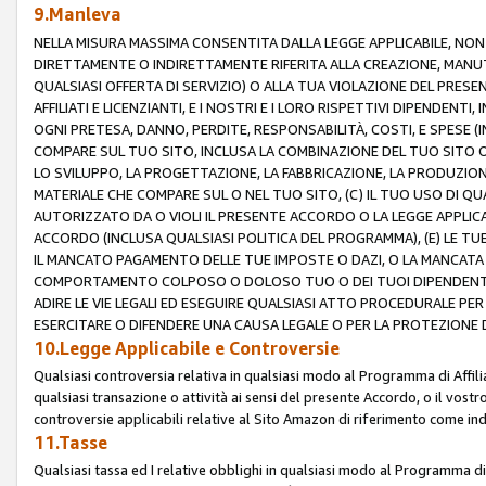
9.Manleva
NELLA MISURA MASSIMA CONSENTITA DALLA LEGGE APPLICABILE, NO
DIRETTAMENTE O INDIRETTAMENTE RIFERITA ALLA CREAZIONE, MANUT
QUALSIASI OFFERTA DI SERVIZIO) O ALLA TUA VIOLAZIONE DEL PRESE
AFFILIATI E LICENZIANTI, E I NOSTRI E I LORO RISPETTIVI DIPENDENT
OGNI PRETESA, DANNO, PERDITE, RESPONSABILITÀ, COSTI, E SPESE (IN
COMPARE SUL TUO SITO, INCLUSA LA COMBINAZIONE DEL TUO SITO O D
LO SVILUPPO, LA PROGETTAZIONE, LA FABBRICAZIONE, LA PRODUZIONE
MATERIALE CHE COMPARE SUL O NEL TUO SITO, (C) IL TUO USO DI QUA
AUTORIZZATO DA O VIOLI IL PRESENTE ACCORDO O LA LEGGE APPLICA
ACCORDO (INCLUSA QUALSIASI POLITICA DEL PROGRAMMA), (E) LE TU
IL MANCATO PAGAMENTO DELLE TUE IMPOSTE O DAZI, O LA MANCATA O
COMPORTAMENTO COLPOSO O DOLOSO TUO O DEI TUOI DIPENDENTI
ADIRE LE VIE LEGALI ED ESEGUIRE QUALSIASI ATTO PROCEDURALE PE
ESERCITARE O DIFENDERE UNA CAUSA LEGALE O PER LA PROTEZIONE DEI
10.Legge Applicabile e Controversie
Qualsiasi controversia relativa in qualsiasi modo al Programma di Affil
qualsiasi transazione o attività ai sensi del presente Accordo, o il vostro
controversie applicabili relative al Sito Amazon di riferimento come indi
11.Tasse
Qualsiasi tassa ed I relative obblighi in qualsiasi modo al Programma di