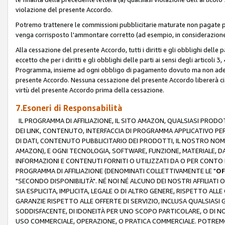
violazione del presente Accordo.
Potremo trattenere le commissioni pubblicitarie maturate non pagate pe
venga corrisposto l'ammontare corretto (ad esempio, in considerazione 
Alla cessazione del presente Accordo, tutti i diritti e gli obblighi delle 
eccetto che per i diritti e gli obblighi delle parti ai sensi degli articoli 
Programma, insieme ad ogni obbligo di pagamento dovuto ma non adempi
presente Accordo. Nessuna cessazione del presente Accordo libererà cia
virtù del presente Accordo prima della cessazione.
7.Esoneri di Responsabilità
IL PROGRAMMA DI AFFILIAZIONE, IL SITO AMAZON, QUALSIASI PRODO
DEI LINK, CONTENUTO, INTERFACCIA DI PROGRAMMA APPLICATIVO PER
DI DATI, CONTENUTO PUBBLICITARIO DEI PRODOTTI, IL NOSTRO NOME 
AMAZON), E OGNI TECNOLOGIA, SOFTWARE, FUNZIONE, MATERIALE, DAT
INFORMAZIONI E CONTENUTI FORNITI O UTILIZZATI DA O PER CONTO N
PROGRAMMA DI AFFILIAZIONE (DENOMINATI COLLETTIVAMENTE LE "
OF
"SECONDO DISPONIBILITÀ". NÉ NOI NÉ ALCUNO DEI NOSTRI AFFILIATI 
SIA ESPLICITA, IMPLICITA, LEGALE O DI ALTRO GENERE, RISPETTO ALLE
GARANZIE RISPETTO ALLE OFFERTE DI SERVIZIO, INCLUSA QUALSIASI G
SODDISFACENTE, DI IDONEITÀ PER UNO SCOPO PARTICOLARE, O DI NO
USO COMMERCIALE, OPERAZIONE, O PRATICA COMMERCIALE. POTREMO 