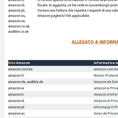
amazon.nl,
fiscale. In aggiunta, se hai sede in Lussemburgo potr
amazon.pl,
fornisci una fattura che rispetta i requisiti di una va
amazon.es,
Amazon pagherà l'IVA applicabile.
amazon.se,
amazon.co.uk,
audible.co.uk
ALLEGATO 4: INFORM
Sito Amazon
Informativa su
amazon.com.be
amazon.com.be 
amazon.fr
Notice: Protect
amazon.de, audible.de
Amazon.de Dat
amazon.ie
amazon.ie Priv
amazon.it
Amazon.it Infor
amazon.nl
Amazon.nl Priv
amazon.pl
Informacja O P
amazon.es
Aviso de Priva