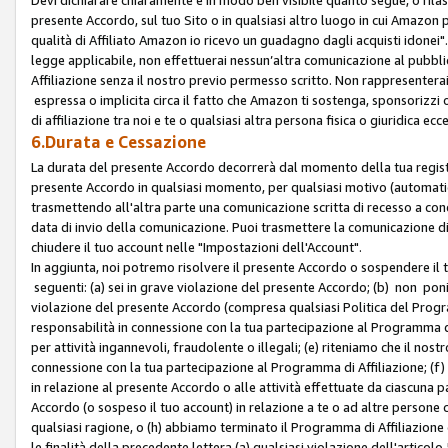
presente Accordo, sul tuo Sito o in qualsiasi altro luogo in cui Amazon
qualità di Affiliato Amazon io ricevo un guadagno dagli acquisti idonei"
legge applicabile, non effettuerai nessun’altra comunicazione al pubbl
Affiliazione senza il nostro previo permesso scritto. Non rappresenterai 
espressa o implicita circa il fatto che Amazon ti sostenga, sponsorizzi
di affiliazione tra noi e te o qualsiasi altra persona fisica o giuridica
6.Durata e Cessazione
La durata del presente Accordo decorrerà dal momento della tua registraz
presente Accordo in qualsiasi momento, per qualsiasi motivo (automaticam
trasmettendo all'altra parte una comunicazione scritta di recesso a cond
data di invio della comunicazione. Puoi trasmettere la comunicazione di
chiudere il tuo account nelle "Impostazioni dell'Account".
In aggiunta, noi potremo risolvere il presente Accordo o sospendere il
seguenti: (a) sei in grave violazione del presente Accordo; (b) non poni
violazione del presente Accordo (compresa qualsiasi Politica del Program
responsabilità in connessione con la tua partecipazione al Programma di 
per attività ingannevoli, fraudolente o illegali; (e) riteniamo che il n
connessione con la tua partecipazione al Programma di Affiliazione; (f)
in relazione al presente Accordo o alle attività effettuate da ciascuna
Accordo (o sospeso il tuo account) in relazione a te o ad altre persone c
qualsiasi ragione, o (h) abbiamo terminato il Programma di Affiliazione
le finalità della precedente lettera (a) qualsiasi violazione dell'artic