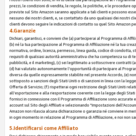
prezzi, le condizioni di vendita, le regole, le politiche, e le procedure ope
previste sul Sito Amazon saranno applicate a tali clienti e possono ess
nessuno dei nostri clienti, e, se contattato da uno qualsiasi dei nostri cl
clienti devono seguire le indicazioni di contatto su quel Sito Amazon per
4.Garanzie
Dichiari, garantisci, e convieni che (a) parteciperai al Programma di Affil
(b) né la tua partecipazione al Programma di Affiliazione né la tua crea
normativa, ordine, licenza, permesso, linea guida, codice di condotta, 
requisiti di qualsiasi autorità amministrativa che ha competenza su di te
pubblicità, e il marketing), (c) sei legittimato a sottoscrivere contratti
(d) hai valutato autonomamente l'opportunità di partecipare al Programm
diversa da quelle espressamente stabilite nel presente Accordo, (e) non 
sottoposto a sanzioni degli Stati Uniti o di sanzioni in linea con la legge
Offerta di Servizio; (f) rispetterai ogni restrizione degli Stati Uniti rel
all’esportazione e alla riesportazione coerente con la legge degli Stati U
fornisci in connessione con il Programma di Affiliazione sono accurate
account sul Sito degli Affiliati e selezionando "Impostazioni dell'Accoun
Amazon non rilascia alcuna dichiarazione o garanzia né conviene in merit
in ogni momento in relazione al Programma di Affiliazione, e noi non sa
5.Identificarsi come Affiliato
Devi dichiarare chiaramente e in modo ben visibile quanto segue, o ril