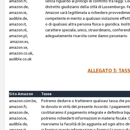
amazon.fr,
senza riguardo ai principi di conflitto tra leggi. C
amazon.de,
distretto giudiziario della città di Lussemburgo. 
amazon.ie,
Amazon sarà legittimata a richiedere provvedimenti 
audible.de,
competente in merito a qualsiasi violazione effettiv
amazon.it,
o di qualsiasi altra persona fisica o giuridica. Ino
amazon.nl,
carattere speciale, unico, straordinario, conferen
amazon.pl,
adeguatamente risarcita come danno pecuniario.
amazon.es,
amazon.se,
amazon.co.uk,
audible.co.uk
ALLEGATO 3: TAS
Sito Amazon
Tasse
amazon.com.be,
Potremo dedurre o trattenere qualsiasi tassa che p
amazon.fr,
te dovuto in virtù del presente Accordo. I pagamenti c
amazon.de,
costituiranno il pagamento integrale e definitiva liq
amazon.ie,
potremo richiederti informazioni in materia fiscale. Qu
audible.de,
riserviamo la facoltà di (in aggiunta ad ogni altro di
amazon.it,
ci fornisci queste informazioni o fornisci la prova 