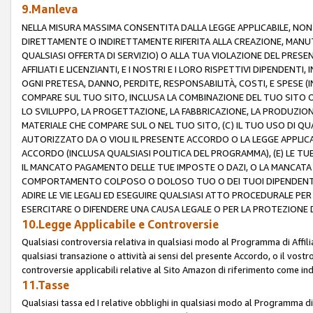
9.Manleva
NELLA MISURA MASSIMA CONSENTITA DALLA LEGGE APPLICABILE, NO
DIRETTAMENTE O INDIRETTAMENTE RIFERITA ALLA CREAZIONE, MANUT
QUALSIASI OFFERTA DI SERVIZIO) O ALLA TUA VIOLAZIONE DEL PRESE
AFFILIATI E LICENZIANTI, E I NOSTRI E I LORO RISPETTIVI DIPENDENT
OGNI PRETESA, DANNO, PERDITE, RESPONSABILITÀ, COSTI, E SPESE (IN
COMPARE SUL TUO SITO, INCLUSA LA COMBINAZIONE DEL TUO SITO O D
LO SVILUPPO, LA PROGETTAZIONE, LA FABBRICAZIONE, LA PRODUZIONE
MATERIALE CHE COMPARE SUL O NEL TUO SITO, (C) IL TUO USO DI QUA
AUTORIZZATO DA O VIOLI IL PRESENTE ACCORDO O LA LEGGE APPLICA
ACCORDO (INCLUSA QUALSIASI POLITICA DEL PROGRAMMA), (E) LE TU
IL MANCATO PAGAMENTO DELLE TUE IMPOSTE O DAZI, O LA MANCATA O
COMPORTAMENTO COLPOSO O DOLOSO TUO O DEI TUOI DIPENDENTI
ADIRE LE VIE LEGALI ED ESEGUIRE QUALSIASI ATTO PROCEDURALE PE
ESERCITARE O DIFENDERE UNA CAUSA LEGALE O PER LA PROTEZIONE DEI
10.Legge Applicabile e Controversie
Qualsiasi controversia relativa in qualsiasi modo al Programma di Affil
qualsiasi transazione o attività ai sensi del presente Accordo, o il vostro
controversie applicabili relative al Sito Amazon di riferimento come indi
11.Tasse
Qualsiasi tassa ed I relative obblighi in qualsiasi modo al Programma di