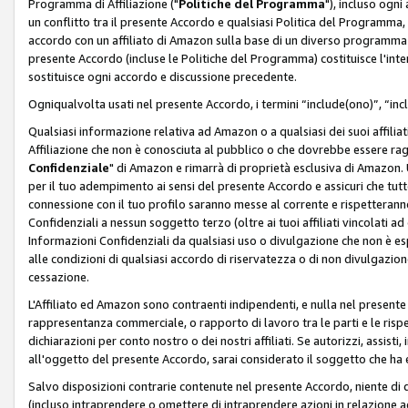
Programma di Affiliazione ("
Politiche del Programma
"), incluso ogn
un conflitto tra il presente Accordo e qualsiasi Politica del Programma, 
accordo con un affiliato di Amazon sulla base di un diverso programma d
presente Accordo (incluse le Politiche del Programma) costituisce l'int
sostituisce ogni accordo e discussione precedente.
Ogniqualvolta usati nel presente Accordo, i termini “include(ono)”, “inc
Qualsiasi informazione relativa ad Amazon o a qualsiasi dei suoi affilia
Affiliazione che non è conosciuta al pubblico o che dovrebbe essere ra
Confidenziale
" di Amazon e rimarrà di proprietà esclusiva di Amazon. 
per il tuo adempimento ai sensi del presente Accordo e assicuri che tutt
connessione con il tuo profilo saranno messe al corrente e rispetterann
Confidenziali a nessun soggetto terzo (oltre ai tuoi affiliati vincolati a
Informazioni Confidenziali da qualsiasi uso o divulgazione che non è e
alle condizioni di qualsiasi accordo di riservatezza o di non divulgazione 
cessazione.
L'Affiliato ed Amazon sono contraenti indipendenti, e nulla nel presente
rappresentanza commerciale, o rapporto di lavoro tra le parti e le rispe
dichiarazioni per conto nostro o dei nostri affiliati. Se autorizzi, assisti,
all'oggetto del presente Accordo, sarai considerato il soggetto che ha 
Salvo disposizioni contrarie contenute nel presente Accordo, niente di q
(incluso intraprendere o omettere di intraprendere azioni in relazione a