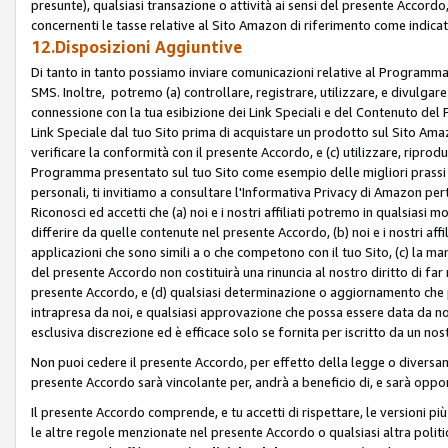
presunte), qualsiasi transazione o attività ai sensi del presente Accordo,
concernenti le tasse relative al Sito Amazon di riferimento come indicato
12.Disposizioni Aggiuntive
Di tanto in tanto possiamo inviare comunicazioni relative al Programma Af
SMS. Inoltre, potremo (a) controllare, registrare, utilizzare, e divulgare
connessione con la tua esibizione dei Link Speciali e del Contenuto del
Link Speciale dal tuo Sito prima di acquistare un prodotto sul Sito Amazo
verificare la conformità con il presente Accordo, e (c) utilizzare, ripro
Programma presentato sul tuo Sito come esempio delle migliori prassi n
personali, ti invitiamo a consultare l'Informativa Privacy di Amazon pert
Riconosci ed accetti che (a) noi e i nostri affiliati potremo in qualsiasi
differire da quelle contenute nel presente Accordo, (b) noi e i nostri af
applicazioni che sono simili a o che competono con il tuo Sito, (c) la 
del presente Accordo non costituirà una rinuncia al nostro diritto di far
presente Accordo, e (d) qualsiasi determinazione o aggiornamento che 
intrapresa da noi, e qualsiasi approvazione che possa essere data da noi
esclusiva discrezione ed è efficace solo se fornita per iscritto da un n
Non puoi cedere il presente Accordo, per effetto della legge o diversame
presente Accordo sarà vincolante per, andrà a beneficio di, e sarà opponib
Il presente Accordo comprende, e tu accetti di rispettare, le versioni più a
le altre regole menzionate nel presente Accordo o qualsiasi altra politic