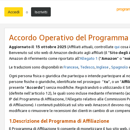
Accedi
Iscriviti
o
Accordo Operativo del Programma d
Aggiornato il
:
15 ottobre 2025
(Affiliati attuali, controllate
qui
cosa 
Benvenuto sul sito web di Amazon dedicato agli affiliati (il "
Sito degli A
Amazon di riferimento come riportato all'
Allegato 1
(“
Amazon
” o “
no
Le traduzioni sono disponibili in
Francese
,
Tedesco
,
Inglese
,
Spagnolo
Ogni persona fisica o giuridica che partecipa o intende partecipare al n
persone fisiche o giuridiche, identificate nel prosieguo “
tu
”, o un “
Affil
presente “
Accordo
”) senza modifiche. Registrandoti o utilizzando il Sito
(definite nell'articolo 12), le quali sono incluse mediante riferimento (a
IP del Programma di Affiliazione, l'Allegato relativo alle Commissioni 
di Affiliazione). I contenuti pubblicati sul sito web Amazon.it devono ris
modificare o rimuovere le recensioni dei clienti in cambio di un compens
1.Descrizione del Programma di Affiliazione
Il Programma di Affiliazione ti consente di monetizzare il tuo sito web, 