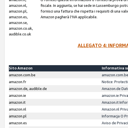
amazon.nl,
fiscale. In aggiunta, se hai sede in Lussemburgo potr
amazon.pl,
fornisci una fattura che rispetta i requisiti di una va
amazon.es,
Amazon pagherà l'IVA applicabile.
amazon.se,
amazon.co.uk,
audible.co.uk
ALLEGATO 4: INFORM
Sito Amazon
Informativa su
amazon.com.be
amazon.com.be 
amazon.fr
Notice: Protect
amazon.de, audible.de
Amazon.de Dat
amazon.ie
amazon.ie Priv
amazon.it
Amazon.it Infor
amazon.nl
Amazon.nl Priv
amazon.pl
Informacja O P
amazon.es
Aviso de Priva