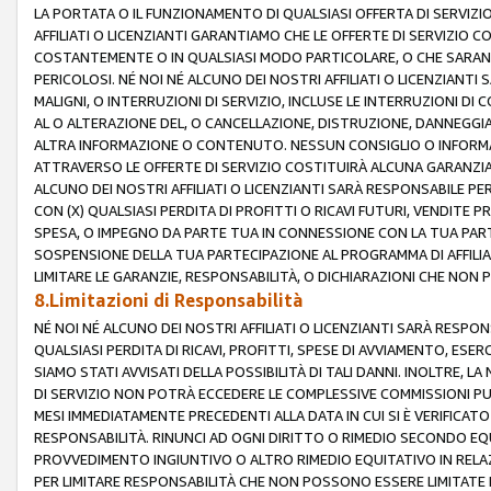
LA PORTATA O IL FUNZIONAMENTO DI QUALSIASI OFFERTA DI SERVIZIO
AFFILIATI O LICENZIANTI GARANTIAMO CHE LE OFFERTE DI SERVIZI
COSTANTEMENTE O IN QUALSIASI MODO PARTICOLARE, O CHE SARANN
PERICOLOSI. NÉ NOI NÉ ALCUNO DEI NOSTRI AFFILIATI O LICENZIANTI
MALIGNI, O INTERRUZIONI DI SERVIZIO, INCLUSE LE INTERRUZIONI D
AL O ALTERAZIONE DEL, O CANCELLAZIONE, DISTRUZIONE, DANNEGGIA
ALTRA INFORMAZIONE O CONTENUTO. NESSUN CONSIGLIO O INFORMAZ
ATTRAVERSO LE OFFERTE DI SERVIZIO COSTITUIRÀ ALCUNA GARANZI
ALCUNO DEI NOSTRI AFFILIATI O LICENZIANTI SARÀ RESPONSABILE P
CON (X) QUALSIASI PERDITA DI PROFITTI O RICAVI FUTURI, VENDITE P
SPESA, O IMPEGNO DA PARTE TUA IN CONNESSIONE CON LA TUA PARTE
SOSPENSIONE DELLA TUA PARTECIPAZIONE AL PROGRAMMA DI AFFILIA
LIMITARE LE GARANZIE, RESPONSABILITÀ, O DICHIARAZIONI CHE NON 
8.Limitazioni di Responsabilità
NÉ NOI NÉ ALCUNO DEI NOSTRI AFFILIATI O LICENZIANTI SARÀ RESPONS
QUALSIASI PERDITA DI RICAVI, PROFITTI, SPESE DI AVVIAMENTO, ESE
SIAMO STATI AVVISATI DELLA POSSIBILITÀ DI TALI DANNI. INOLTRE,
DI SERVIZIO NON POTRÀ ECCEDERE LE COMPLESSIVE COMMISSIONI PU
MESI IMMEDIATAMENTE PRECEDENTI ALLA DATA IN CUI SI È VERIFICAT
RESPONSABILITÀ. RINUNCI AD OGNI DIRITTO O RIMEDIO SECONDO EQUI
PROVVEDIMENTO INGIUNTIVO O ALTRO RIMEDIO EQUITATIVO IN RELA
PER LIMITARE RESPONSABILITÀ CHE NON POSSONO ESSERE LIMITATE I