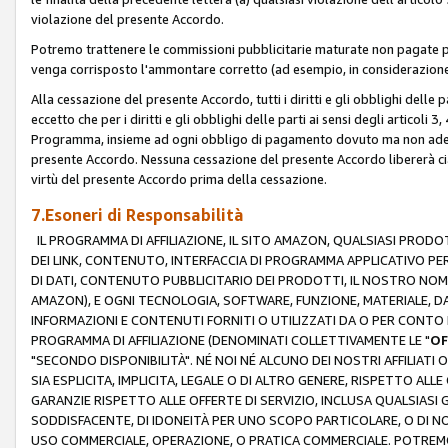
violazione del presente Accordo.
Potremo trattenere le commissioni pubblicitarie maturate non pagate pe
venga corrisposto l'ammontare corretto (ad esempio, in considerazione 
Alla cessazione del presente Accordo, tutti i diritti e gli obblighi delle 
eccetto che per i diritti e gli obblighi delle parti ai sensi degli articoli 
Programma, insieme ad ogni obbligo di pagamento dovuto ma non adempi
presente Accordo. Nessuna cessazione del presente Accordo libererà cia
virtù del presente Accordo prima della cessazione.
7.Esoneri di Responsabilità
IL PROGRAMMA DI AFFILIAZIONE, IL SITO AMAZON, QUALSIASI PRODO
DEI LINK, CONTENUTO, INTERFACCIA DI PROGRAMMA APPLICATIVO PER
DI DATI, CONTENUTO PUBBLICITARIO DEI PRODOTTI, IL NOSTRO NOME 
AMAZON), E OGNI TECNOLOGIA, SOFTWARE, FUNZIONE, MATERIALE, DAT
INFORMAZIONI E CONTENUTI FORNITI O UTILIZZATI DA O PER CONTO N
PROGRAMMA DI AFFILIAZIONE (DENOMINATI COLLETTIVAMENTE LE "
OF
"SECONDO DISPONIBILITÀ". NÉ NOI NÉ ALCUNO DEI NOSTRI AFFILIATI 
SIA ESPLICITA, IMPLICITA, LEGALE O DI ALTRO GENERE, RISPETTO ALLE
GARANZIE RISPETTO ALLE OFFERTE DI SERVIZIO, INCLUSA QUALSIASI G
SODDISFACENTE, DI IDONEITÀ PER UNO SCOPO PARTICOLARE, O DI NO
USO COMMERCIALE, OPERAZIONE, O PRATICA COMMERCIALE. POTREMO 