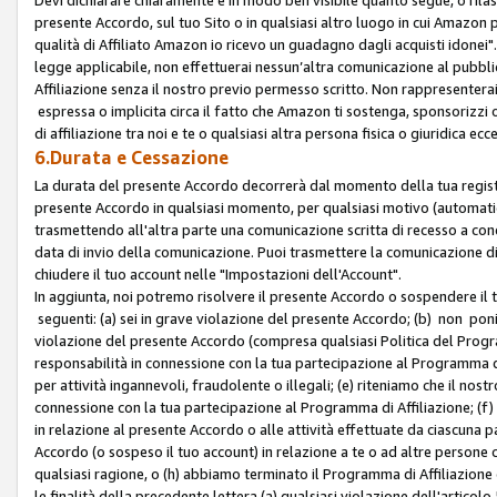
presente Accordo, sul tuo Sito o in qualsiasi altro luogo in cui Amazon
qualità di Affiliato Amazon io ricevo un guadagno dagli acquisti idonei"
legge applicabile, non effettuerai nessun’altra comunicazione al pubbl
Affiliazione senza il nostro previo permesso scritto. Non rappresenterai 
espressa o implicita circa il fatto che Amazon ti sostenga, sponsorizzi
di affiliazione tra noi e te o qualsiasi altra persona fisica o giuridica
6.Durata e Cessazione
La durata del presente Accordo decorrerà dal momento della tua registraz
presente Accordo in qualsiasi momento, per qualsiasi motivo (automaticam
trasmettendo all'altra parte una comunicazione scritta di recesso a cond
data di invio della comunicazione. Puoi trasmettere la comunicazione di
chiudere il tuo account nelle "Impostazioni dell'Account".
In aggiunta, noi potremo risolvere il presente Accordo o sospendere il
seguenti: (a) sei in grave violazione del presente Accordo; (b) non poni
violazione del presente Accordo (compresa qualsiasi Politica del Program
responsabilità in connessione con la tua partecipazione al Programma di 
per attività ingannevoli, fraudolente o illegali; (e) riteniamo che il n
connessione con la tua partecipazione al Programma di Affiliazione; (f)
in relazione al presente Accordo o alle attività effettuate da ciascuna
Accordo (o sospeso il tuo account) in relazione a te o ad altre persone c
qualsiasi ragione, o (h) abbiamo terminato il Programma di Affiliazione
le finalità della precedente lettera (a) qualsiasi violazione dell'artic