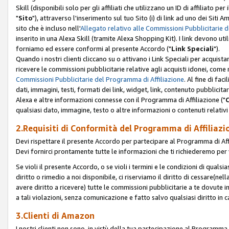
Skill (disponibili solo per gli affiliati che utilizzano un ID di affiliato
"
Sito
"), attraverso l'inserimento sul tuo Sito (i) di link ad uno dei Siti A
sito che è incluso nell'
Allegato relativo alle Commissioni Pubblicitarie 
inserito in una Alexa Skill (tramite Alexa Shopping Kit). I link devono u
forniamo ed essere conformi al presente Accordo ("
Link Speciali
").
Quando i nostri clienti cliccano su o attivano i Link Speciali per acquis
ricevere le commissioni pubblicitarie relative agli acquisti idonei, come 
Commissioni Pubblicitarie del Programma di Affiliazione
. Al fine di fa
dati, immagini, testi, formati dei link, widget, link, contenuto pubblicita
Alexa e altre informazioni connesse con il Programma di Affiliazione ("
qualsiasi dato, immagine, testo o altre informazioni o contenuti relativi 
2.Requisiti di Conformità del Programma di Affiliazi
Devi rispettare il presente Accordo per partecipare al Programma di Affi
Devi fornirci prontamente tutte le informazioni che ti richiederemo per 
Se violi il presente Accordo, o se violi i termini e le condizioni di quals
diritto o rimedio a noi disponibile, ci riserviamo il diritto di cessare(n
avere diritto a ricevere) tutte le commissioni pubblicitarie a te dovute
a tali violazioni, senza comunicazione e fatto salvo qualsiasi diritto in
3.Clienti di Amazon
I nostri clienti non sono, in virtù della tua partecipazione al Programma d