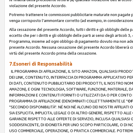
violazione del presente Accordo.
Potremo trattenere le commissioni pubblicitarie maturate non pagate pe
venga corrisposto l'ammontare corretto (ad esempio, in considerazione 
Alla cessazione del presente Accordo, tutti i diritti e gli obblighi delle 
eccetto che per i diritti e gli obblighi delle parti ai sensi degli articoli 
Programma, insieme ad ogni obbligo di pagamento dovuto ma non adempi
presente Accordo. Nessuna cessazione del presente Accordo libererà cia
virtù del presente Accordo prima della cessazione.
7.Esoneri di Responsabilità
IL PROGRAMMA DI AFFILIAZIONE, IL SITO AMAZON, QUALSIASI PRODO
DEI LINK, CONTENUTO, INTERFACCIA DI PROGRAMMA APPLICATIVO PER
DI DATI, CONTENUTO PUBBLICITARIO DEI PRODOTTI, IL NOSTRO NOME 
AMAZON), E OGNI TECNOLOGIA, SOFTWARE, FUNZIONE, MATERIALE, DAT
INFORMAZIONI E CONTENUTI FORNITI O UTILIZZATI DA O PER CONTO N
PROGRAMMA DI AFFILIAZIONE (DENOMINATI COLLETTIVAMENTE LE "
OF
"SECONDO DISPONIBILITÀ". NÉ NOI NÉ ALCUNO DEI NOSTRI AFFILIATI 
SIA ESPLICITA, IMPLICITA, LEGALE O DI ALTRO GENERE, RISPETTO ALLE
GARANZIE RISPETTO ALLE OFFERTE DI SERVIZIO, INCLUSA QUALSIASI G
SODDISFACENTE, DI IDONEITÀ PER UNO SCOPO PARTICOLARE, O DI NO
USO COMMERCIALE, OPERAZIONE, O PRATICA COMMERCIALE. POTREMO 