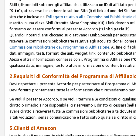
Skill (disponibili solo per gli affiliati che utilizzano un ID di affiliato
"
Sito
"), attraverso l'inserimento sul tuo Sito (i) di link ad uno dei Siti A
sito che è incluso nell'
Allegato relativo alle Commissioni Pubblicitarie 
inserito in una Alexa Skill (tramite Alexa Shopping Kit). I link devono u
forniamo ed essere conformi al presente Accordo ("
Link Speciali
").
Quando i nostri clienti cliccano su o attivano i Link Speciali per acquis
ricevere le commissioni pubblicitarie relative agli acquisti idonei, come 
Commissioni Pubblicitarie del Programma di Affiliazione
. Al fine di fa
dati, immagini, testi, formati dei link, widget, link, contenuto pubblicita
Alexa e altre informazioni connesse con il Programma di Affiliazione ("
qualsiasi dato, immagine, testo o altre informazioni o contenuti relativi 
2.Requisiti di Conformità del Programma di Affiliazi
Devi rispettare il presente Accordo per partecipare al Programma di Affi
Devi fornirci prontamente tutte le informazioni che ti richiederemo per 
Se violi il presente Accordo, o se violi i termini e le condizioni di quals
diritto o rimedio a noi disponibile, ci riserviamo il diritto di cessare(n
avere diritto a ricevere) tutte le commissioni pubblicitarie a te dovute
a tali violazioni, senza comunicazione e fatto salvo qualsiasi diritto in
3.Clienti di Amazon
I nostri clienti non sono, in virtù della tua partecipazione al Programma d