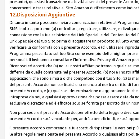
presunte), qualsiasi transazione o attività ai sensi del presente Accordo,
concernenti le tasse relative al Sito Amazon di riferimento come indicato
12.Disposizioni Aggiuntive
Di tanto in tanto possiamo inviare comunicazioni relative al Programma Af
SMS. Inoltre, potremo (a) controllare, registrare, utilizzare, e divulgare
connessione con la tua esibizione dei Link Speciali e del Contenuto del
Link Speciale dal tuo Sito prima di acquistare un prodotto sul Sito Amazo
verificare la conformità con il presente Accordo, e (c) utilizzare, ripro
Programma presentato sul tuo Sito come esempio delle migliori prassi n
personali, ti invitiamo a consultare l'Informativa Privacy di Amazon pert
Riconosci ed accetti che (a) noi e i nostri affiliati potremo in qualsiasi
differire da quelle contenute nel presente Accordo, (b) noi e i nostri af
applicazioni che sono simili a o che competono con il tuo Sito, (c) la 
del presente Accordo non costituirà una rinuncia al nostro diritto di far
presente Accordo, e (d) qualsiasi determinazione o aggiornamento che 
intrapresa da noi, e qualsiasi approvazione che possa essere data da noi
esclusiva discrezione ed è efficace solo se fornita per iscritto da un n
Non puoi cedere il presente Accordo, per effetto della legge o diversame
presente Accordo sarà vincolante per, andrà a beneficio di, e sarà opponib
Il presente Accordo comprende, e tu accetti di rispettare, le versioni più a
le altre regole menzionate nel presente Accordo o qualsiasi altra politic