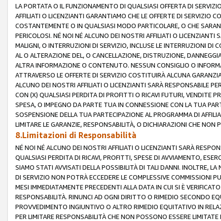
LA PORTATA O IL FUNZIONAMENTO DI QUALSIASI OFFERTA DI SERVIZIO
AFFILIATI O LICENZIANTI GARANTIAMO CHE LE OFFERTE DI SERVIZI
COSTANTEMENTE O IN QUALSIASI MODO PARTICOLARE, O CHE SARANN
PERICOLOSI. NÉ NOI NÉ ALCUNO DEI NOSTRI AFFILIATI O LICENZIANTI
MALIGNI, O INTERRUZIONI DI SERVIZIO, INCLUSE LE INTERRUZIONI D
AL O ALTERAZIONE DEL, O CANCELLAZIONE, DISTRUZIONE, DANNEGGIA
ALTRA INFORMAZIONE O CONTENUTO. NESSUN CONSIGLIO O INFORMAZ
ATTRAVERSO LE OFFERTE DI SERVIZIO COSTITUIRÀ ALCUNA GARANZI
ALCUNO DEI NOSTRI AFFILIATI O LICENZIANTI SARÀ RESPONSABILE P
CON (X) QUALSIASI PERDITA DI PROFITTI O RICAVI FUTURI, VENDITE P
SPESA, O IMPEGNO DA PARTE TUA IN CONNESSIONE CON LA TUA PARTE
SOSPENSIONE DELLA TUA PARTECIPAZIONE AL PROGRAMMA DI AFFILIA
LIMITARE LE GARANZIE, RESPONSABILITÀ, O DICHIARAZIONI CHE NON 
8.Limitazioni di Responsabilità
NÉ NOI NÉ ALCUNO DEI NOSTRI AFFILIATI O LICENZIANTI SARÀ RESPONS
QUALSIASI PERDITA DI RICAVI, PROFITTI, SPESE DI AVVIAMENTO, ESE
SIAMO STATI AVVISATI DELLA POSSIBILITÀ DI TALI DANNI. INOLTRE,
DI SERVIZIO NON POTRÀ ECCEDERE LE COMPLESSIVE COMMISSIONI PU
MESI IMMEDIATAMENTE PRECEDENTI ALLA DATA IN CUI SI È VERIFICAT
RESPONSABILITÀ. RINUNCI AD OGNI DIRITTO O RIMEDIO SECONDO EQUI
PROVVEDIMENTO INGIUNTIVO O ALTRO RIMEDIO EQUITATIVO IN RELA
PER LIMITARE RESPONSABILITÀ CHE NON POSSONO ESSERE LIMITATE I