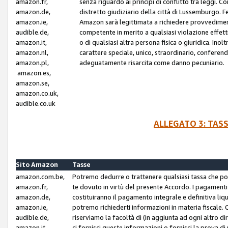
amazon.fr,
senza riguardo ai principi di conflitto tra leggi. C
amazon.de,
distretto giudiziario della città di Lussemburgo. 
amazon.ie,
Amazon sarà legittimata a richiedere provvedimenti 
audible.de,
competente in merito a qualsiasi violazione effettiv
amazon.it,
o di qualsiasi altra persona fisica o giuridica. Ino
amazon.nl,
carattere speciale, unico, straordinario, conferen
amazon.pl,
adeguatamente risarcita come danno pecuniario.
amazon.es,
amazon.se,
amazon.co.uk,
audible.co.uk
ALLEGATO 3: TAS
Sito Amazon
Tasse
amazon.com.be,
Potremo dedurre o trattenere qualsiasi tassa che p
amazon.fr,
te dovuto in virtù del presente Accordo. I pagamenti c
amazon.de,
costituiranno il pagamento integrale e definitiva liq
amazon.ie,
potremo richiederti informazioni in materia fiscale. Qu
audible.de,
riserviamo la facoltà di (in aggiunta ad ogni altro di
amazon.it,
ci fornisci queste informazioni o fornisci la prova 