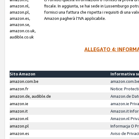
amazon.nl,
fiscale. In aggiunta, se hai sede in Lussemburgo potr
amazon.pl,
fornisci una fattura che rispetta i requisiti di una va
amazon.es,
Amazon pagherà l'IVA applicabile.
amazon.se,
amazon.co.uk,
audible.co.uk
ALLEGATO 4: INFORM
Sito Amazon
Informativa su
amazon.com.be
amazon.com.be 
amazon.fr
Notice: Protect
amazon.de, audible.de
Amazon.de Dat
amazon.ie
amazon.ie Priv
amazon.it
Amazon.it Infor
amazon.nl
Amazon.nl Priv
amazon.pl
Informacja O P
amazon.es
Aviso de Priva