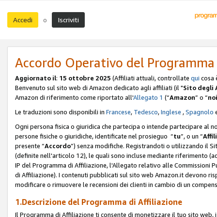
Accedi
Iscriviti
o
Accordo Operativo del Programma d
Aggiornato il
:
15 ottobre 2025
(Affiliati attuali, controllate
qui
cosa 
Benvenuto sul sito web di Amazon dedicato agli affiliati (il "
Sito degli A
Amazon di riferimento come riportato all'
Allegato 1
(“
Amazon
” o “
no
Le traduzioni sono disponibili in
Francese
,
Tedesco
,
Inglese
,
Spagnolo
Ogni persona fisica o giuridica che partecipa o intende partecipare al n
persone fisiche o giuridiche, identificate nel prosieguo “
tu
”, o un “
Affil
presente “
Accordo
”) senza modifiche. Registrandoti o utilizzando il Sito
(definite nell'articolo 12), le quali sono incluse mediante riferimento (a
IP del Programma di Affiliazione, l'Allegato relativo alle Commissioni 
di Affiliazione). I contenuti pubblicati sul sito web Amazon.it devono ris
modificare o rimuovere le recensioni dei clienti in cambio di un compens
1.Descrizione del Programma di Affiliazione
Il Programma di Affiliazione ti consente di monetizzare il tuo sito web, 