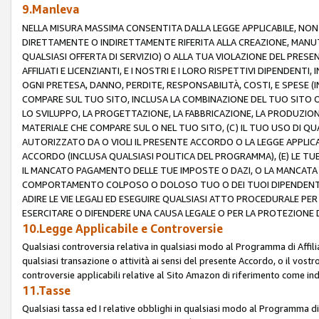
9.Manleva
NELLA MISURA MASSIMA CONSENTITA DALLA LEGGE APPLICABILE, NO
DIRETTAMENTE O INDIRETTAMENTE RIFERITA ALLA CREAZIONE, MANUT
QUALSIASI OFFERTA DI SERVIZIO) O ALLA TUA VIOLAZIONE DEL PRESE
AFFILIATI E LICENZIANTI, E I NOSTRI E I LORO RISPETTIVI DIPENDENT
OGNI PRETESA, DANNO, PERDITE, RESPONSABILITÀ, COSTI, E SPESE (IN
COMPARE SUL TUO SITO, INCLUSA LA COMBINAZIONE DEL TUO SITO O D
LO SVILUPPO, LA PROGETTAZIONE, LA FABBRICAZIONE, LA PRODUZIONE
MATERIALE CHE COMPARE SUL O NEL TUO SITO, (C) IL TUO USO DI QUA
AUTORIZZATO DA O VIOLI IL PRESENTE ACCORDO O LA LEGGE APPLICA
ACCORDO (INCLUSA QUALSIASI POLITICA DEL PROGRAMMA), (E) LE TU
IL MANCATO PAGAMENTO DELLE TUE IMPOSTE O DAZI, O LA MANCATA O
COMPORTAMENTO COLPOSO O DOLOSO TUO O DEI TUOI DIPENDENTI
ADIRE LE VIE LEGALI ED ESEGUIRE QUALSIASI ATTO PROCEDURALE PE
ESERCITARE O DIFENDERE UNA CAUSA LEGALE O PER LA PROTEZIONE DEI
10.Legge Applicabile e Controversie
Qualsiasi controversia relativa in qualsiasi modo al Programma di Affil
qualsiasi transazione o attività ai sensi del presente Accordo, o il vostro
controversie applicabili relative al Sito Amazon di riferimento come indi
11.Tasse
Qualsiasi tassa ed I relative obblighi in qualsiasi modo al Programma di