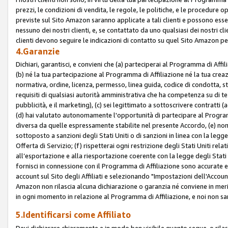
prezzi, le condizioni di vendita, le regole, le politiche, e le procedure ope
previste sul Sito Amazon saranno applicate a tali clienti e possono ess
nessuno dei nostri clienti, e, se contattato da uno qualsiasi dei nostri cl
clienti devono seguire le indicazioni di contatto su quel Sito Amazon per
4.Garanzie
Dichiari, garantisci, e convieni che (a) parteciperai al Programma di Affil
(b) né la tua partecipazione al Programma di Affiliazione né la tua crea
normativa, ordine, licenza, permesso, linea guida, codice di condotta, 
requisiti di qualsiasi autorità amministrativa che ha competenza su di te
pubblicità, e il marketing), (c) sei legittimato a sottoscrivere contratti
(d) hai valutato autonomamente l'opportunità di partecipare al Programm
diversa da quelle espressamente stabilite nel presente Accordo, (e) non 
sottoposto a sanzioni degli Stati Uniti o di sanzioni in linea con la legge
Offerta di Servizio; (f) rispetterai ogni restrizione degli Stati Uniti rel
all’esportazione e alla riesportazione coerente con la legge degli Stati U
fornisci in connessione con il Programma di Affiliazione sono accurate
account sul Sito degli Affiliati e selezionando "Impostazioni dell'Accoun
Amazon non rilascia alcuna dichiarazione o garanzia né conviene in merit
in ogni momento in relazione al Programma di Affiliazione, e noi non sa
5.Identificarsi come Affiliato
Devi dichiarare chiaramente e in modo ben visibile quanto segue, o ril