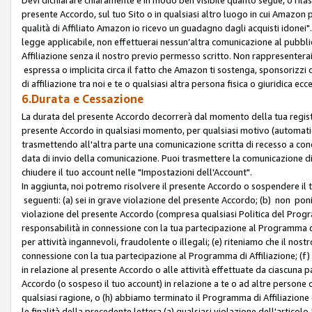
presente Accordo, sul tuo Sito o in qualsiasi altro luogo in cui Amazon
qualità di Affiliato Amazon io ricevo un guadagno dagli acquisti idonei"
legge applicabile, non effettuerai nessun’altra comunicazione al pubbl
Affiliazione senza il nostro previo permesso scritto. Non rappresenterai 
espressa o implicita circa il fatto che Amazon ti sostenga, sponsorizzi
di affiliazione tra noi e te o qualsiasi altra persona fisica o giuridica
6.Durata e Cessazione
La durata del presente Accordo decorrerà dal momento della tua registraz
presente Accordo in qualsiasi momento, per qualsiasi motivo (automaticam
trasmettendo all'altra parte una comunicazione scritta di recesso a cond
data di invio della comunicazione. Puoi trasmettere la comunicazione di
chiudere il tuo account nelle "Impostazioni dell'Account".
In aggiunta, noi potremo risolvere il presente Accordo o sospendere il
seguenti: (a) sei in grave violazione del presente Accordo; (b) non poni
violazione del presente Accordo (compresa qualsiasi Politica del Program
responsabilità in connessione con la tua partecipazione al Programma di 
per attività ingannevoli, fraudolente o illegali; (e) riteniamo che il n
connessione con la tua partecipazione al Programma di Affiliazione; (f)
in relazione al presente Accordo o alle attività effettuate da ciascuna
Accordo (o sospeso il tuo account) in relazione a te o ad altre persone c
qualsiasi ragione, o (h) abbiamo terminato il Programma di Affiliazione
le finalità della precedente lettera (a) qualsiasi violazione dell'artic