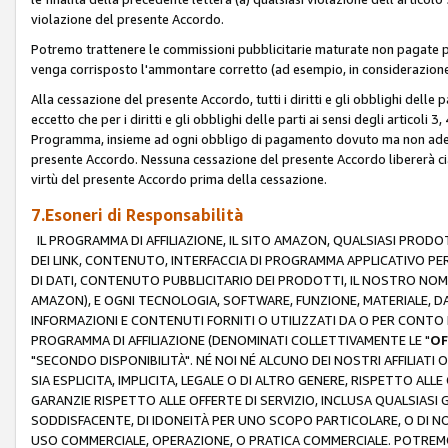
violazione del presente Accordo.
Potremo trattenere le commissioni pubblicitarie maturate non pagate pe
venga corrisposto l'ammontare corretto (ad esempio, in considerazione 
Alla cessazione del presente Accordo, tutti i diritti e gli obblighi delle 
eccetto che per i diritti e gli obblighi delle parti ai sensi degli articoli 
Programma, insieme ad ogni obbligo di pagamento dovuto ma non adempi
presente Accordo. Nessuna cessazione del presente Accordo libererà cia
virtù del presente Accordo prima della cessazione.
7.Esoneri di Responsabilità
IL PROGRAMMA DI AFFILIAZIONE, IL SITO AMAZON, QUALSIASI PRODO
DEI LINK, CONTENUTO, INTERFACCIA DI PROGRAMMA APPLICATIVO PER
DI DATI, CONTENUTO PUBBLICITARIO DEI PRODOTTI, IL NOSTRO NOME 
AMAZON), E OGNI TECNOLOGIA, SOFTWARE, FUNZIONE, MATERIALE, DAT
INFORMAZIONI E CONTENUTI FORNITI O UTILIZZATI DA O PER CONTO N
PROGRAMMA DI AFFILIAZIONE (DENOMINATI COLLETTIVAMENTE LE "
OF
"SECONDO DISPONIBILITÀ". NÉ NOI NÉ ALCUNO DEI NOSTRI AFFILIATI 
SIA ESPLICITA, IMPLICITA, LEGALE O DI ALTRO GENERE, RISPETTO ALLE
GARANZIE RISPETTO ALLE OFFERTE DI SERVIZIO, INCLUSA QUALSIASI G
SODDISFACENTE, DI IDONEITÀ PER UNO SCOPO PARTICOLARE, O DI NO
USO COMMERCIALE, OPERAZIONE, O PRATICA COMMERCIALE. POTREMO 