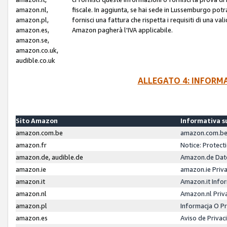
amazon.nl,
fiscale. In aggiunta, se hai sede in Lussemburgo potr
amazon.pl,
fornisci una fattura che rispetta i requisiti di una va
amazon.es,
Amazon pagherà l'IVA applicabile.
amazon.se,
amazon.co.uk,
audible.co.uk
ALLEGATO 4: INFORM
Sito Amazon
Informativa su
amazon.com.be
amazon.com.be 
amazon.fr
Notice: Protect
amazon.de, audible.de
Amazon.de Dat
amazon.ie
amazon.ie Priv
amazon.it
Amazon.it Infor
amazon.nl
Amazon.nl Priv
amazon.pl
Informacja O P
amazon.es
Aviso de Priva