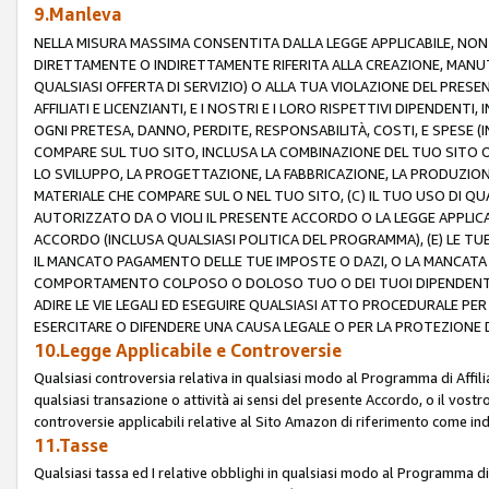
9.Manleva
NELLA MISURA MASSIMA CONSENTITA DALLA LEGGE APPLICABILE, NO
DIRETTAMENTE O INDIRETTAMENTE RIFERITA ALLA CREAZIONE, MANUT
QUALSIASI OFFERTA DI SERVIZIO) O ALLA TUA VIOLAZIONE DEL PRESE
AFFILIATI E LICENZIANTI, E I NOSTRI E I LORO RISPETTIVI DIPENDENT
OGNI PRETESA, DANNO, PERDITE, RESPONSABILITÀ, COSTI, E SPESE (IN
COMPARE SUL TUO SITO, INCLUSA LA COMBINAZIONE DEL TUO SITO O D
LO SVILUPPO, LA PROGETTAZIONE, LA FABBRICAZIONE, LA PRODUZIONE
MATERIALE CHE COMPARE SUL O NEL TUO SITO, (C) IL TUO USO DI QUA
AUTORIZZATO DA O VIOLI IL PRESENTE ACCORDO O LA LEGGE APPLICA
ACCORDO (INCLUSA QUALSIASI POLITICA DEL PROGRAMMA), (E) LE TU
IL MANCATO PAGAMENTO DELLE TUE IMPOSTE O DAZI, O LA MANCATA O
COMPORTAMENTO COLPOSO O DOLOSO TUO O DEI TUOI DIPENDENTI
ADIRE LE VIE LEGALI ED ESEGUIRE QUALSIASI ATTO PROCEDURALE PE
ESERCITARE O DIFENDERE UNA CAUSA LEGALE O PER LA PROTEZIONE DEI
10.Legge Applicabile e Controversie
Qualsiasi controversia relativa in qualsiasi modo al Programma di Affil
qualsiasi transazione o attività ai sensi del presente Accordo, o il vostro
controversie applicabili relative al Sito Amazon di riferimento come indi
11.Tasse
Qualsiasi tassa ed I relative obblighi in qualsiasi modo al Programma di