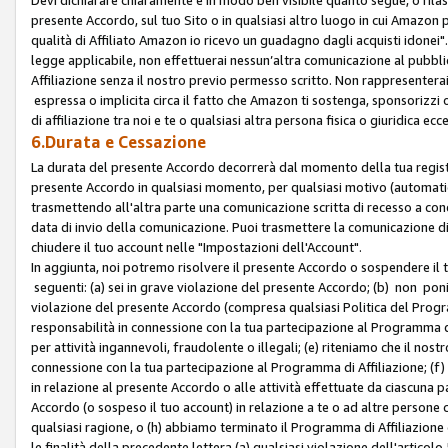
presente Accordo, sul tuo Sito o in qualsiasi altro luogo in cui Amazon
qualità di Affiliato Amazon io ricevo un guadagno dagli acquisti idonei"
legge applicabile, non effettuerai nessun’altra comunicazione al pubbl
Affiliazione senza il nostro previo permesso scritto. Non rappresenterai 
espressa o implicita circa il fatto che Amazon ti sostenga, sponsorizzi
di affiliazione tra noi e te o qualsiasi altra persona fisica o giuridica
6.Durata e Cessazione
La durata del presente Accordo decorrerà dal momento della tua registraz
presente Accordo in qualsiasi momento, per qualsiasi motivo (automaticam
trasmettendo all'altra parte una comunicazione scritta di recesso a cond
data di invio della comunicazione. Puoi trasmettere la comunicazione di
chiudere il tuo account nelle "Impostazioni dell'Account".
In aggiunta, noi potremo risolvere il presente Accordo o sospendere il
seguenti: (a) sei in grave violazione del presente Accordo; (b) non poni
violazione del presente Accordo (compresa qualsiasi Politica del Program
responsabilità in connessione con la tua partecipazione al Programma di 
per attività ingannevoli, fraudolente o illegali; (e) riteniamo che il n
connessione con la tua partecipazione al Programma di Affiliazione; (f)
in relazione al presente Accordo o alle attività effettuate da ciascuna
Accordo (o sospeso il tuo account) in relazione a te o ad altre persone c
qualsiasi ragione, o (h) abbiamo terminato il Programma di Affiliazione
le finalità della precedente lettera (a) qualsiasi violazione dell'artic