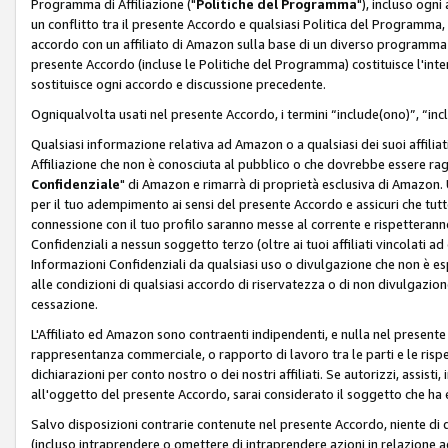
Programma di Affiliazione ("
Politiche del Programma
"), incluso ogn
un conflitto tra il presente Accordo e qualsiasi Politica del Programma, 
accordo con un affiliato di Amazon sulla base di un diverso programma d
presente Accordo (incluse le Politiche del Programma) costituisce l'int
sostituisce ogni accordo e discussione precedente.
Ogniqualvolta usati nel presente Accordo, i termini “include(ono)”, “inc
Qualsiasi informazione relativa ad Amazon o a qualsiasi dei suoi affilia
Affiliazione che non è conosciuta al pubblico o che dovrebbe essere ra
Confidenziale
" di Amazon e rimarrà di proprietà esclusiva di Amazon. 
per il tuo adempimento ai sensi del presente Accordo e assicuri che tutt
connessione con il tuo profilo saranno messe al corrente e rispetterann
Confidenziali a nessun soggetto terzo (oltre ai tuoi affiliati vincolati a
Informazioni Confidenziali da qualsiasi uso o divulgazione che non è e
alle condizioni di qualsiasi accordo di riservatezza o di non divulgazione 
cessazione.
L'Affiliato ed Amazon sono contraenti indipendenti, e nulla nel presente
rappresentanza commerciale, o rapporto di lavoro tra le parti e le rispe
dichiarazioni per conto nostro o dei nostri affiliati. Se autorizzi, assisti,
all'oggetto del presente Accordo, sarai considerato il soggetto che ha 
Salvo disposizioni contrarie contenute nel presente Accordo, niente di q
(incluso intraprendere o omettere di intraprendere azioni in relazione a