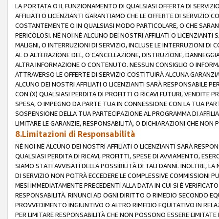
LA PORTATA O IL FUNZIONAMENTO DI QUALSIASI OFFERTA DI SERVIZIO
AFFILIATI O LICENZIANTI GARANTIAMO CHE LE OFFERTE DI SERVIZI
COSTANTEMENTE O IN QUALSIASI MODO PARTICOLARE, O CHE SARANN
PERICOLOSI. NÉ NOI NÉ ALCUNO DEI NOSTRI AFFILIATI O LICENZIANTI
MALIGNI, O INTERRUZIONI DI SERVIZIO, INCLUSE LE INTERRUZIONI D
AL O ALTERAZIONE DEL, O CANCELLAZIONE, DISTRUZIONE, DANNEGGIA
ALTRA INFORMAZIONE O CONTENUTO. NESSUN CONSIGLIO O INFORMAZ
ATTRAVERSO LE OFFERTE DI SERVIZIO COSTITUIRÀ ALCUNA GARANZI
ALCUNO DEI NOSTRI AFFILIATI O LICENZIANTI SARÀ RESPONSABILE P
CON (X) QUALSIASI PERDITA DI PROFITTI O RICAVI FUTURI, VENDITE P
SPESA, O IMPEGNO DA PARTE TUA IN CONNESSIONE CON LA TUA PARTE
SOSPENSIONE DELLA TUA PARTECIPAZIONE AL PROGRAMMA DI AFFILIA
LIMITARE LE GARANZIE, RESPONSABILITÀ, O DICHIARAZIONI CHE NON 
8.Limitazioni di Responsabilità
NÉ NOI NÉ ALCUNO DEI NOSTRI AFFILIATI O LICENZIANTI SARÀ RESPONS
QUALSIASI PERDITA DI RICAVI, PROFITTI, SPESE DI AVVIAMENTO, ESE
SIAMO STATI AVVISATI DELLA POSSIBILITÀ DI TALI DANNI. INOLTRE,
DI SERVIZIO NON POTRÀ ECCEDERE LE COMPLESSIVE COMMISSIONI PU
MESI IMMEDIATAMENTE PRECEDENTI ALLA DATA IN CUI SI È VERIFICAT
RESPONSABILITÀ. RINUNCI AD OGNI DIRITTO O RIMEDIO SECONDO EQUI
PROVVEDIMENTO INGIUNTIVO O ALTRO RIMEDIO EQUITATIVO IN RELA
PER LIMITARE RESPONSABILITÀ CHE NON POSSONO ESSERE LIMITATE I