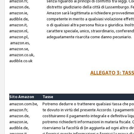
amazon.fr,
senza riguardo ai principi di conflitto tra leggi. C
amazon.de,
distretto giudiziario della città di Lussemburgo. 
amazon.ie,
Amazon sarà legittimata a richiedere provvedimenti 
audible.de,
competente in merito a qualsiasi violazione effettiv
amazon.it,
o di qualsiasi altra persona fisica o giuridica. Ino
amazon.nl,
carattere speciale, unico, straordinario, conferen
amazon.pl,
adeguatamente risarcita come danno pecuniario.
amazon.es,
amazon.se,
amazon.co.uk,
audible.co.uk
ALLEGATO 3: TAS
Sito Amazon
Tasse
amazon.com.be,
Potremo dedurre o trattenere qualsiasi tassa che p
amazon.fr,
te dovuto in virtù del presente Accordo. I pagamenti c
amazon.de,
costituiranno il pagamento integrale e definitiva liq
amazon.ie,
potremo richiederti informazioni in materia fiscale. Qu
audible.de,
riserviamo la facoltà di (in aggiunta ad ogni altro di
amazon.it,
ci fornisci queste informazioni o fornisci la prova 