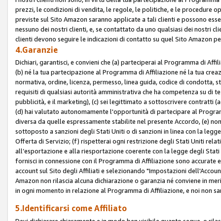
prezzi, le condizioni di vendita, le regole, le politiche, e le procedure ope
previste sul Sito Amazon saranno applicate a tali clienti e possono ess
nessuno dei nostri clienti, e, se contattato da uno qualsiasi dei nostri cl
clienti devono seguire le indicazioni di contatto su quel Sito Amazon per
4.Garanzie
Dichiari, garantisci, e convieni che (a) parteciperai al Programma di Affil
(b) né la tua partecipazione al Programma di Affiliazione né la tua crea
normativa, ordine, licenza, permesso, linea guida, codice di condotta, 
requisiti di qualsiasi autorità amministrativa che ha competenza su di te
pubblicità, e il marketing), (c) sei legittimato a sottoscrivere contratti
(d) hai valutato autonomamente l'opportunità di partecipare al Programm
diversa da quelle espressamente stabilite nel presente Accordo, (e) non 
sottoposto a sanzioni degli Stati Uniti o di sanzioni in linea con la legge
Offerta di Servizio; (f) rispetterai ogni restrizione degli Stati Uniti rel
all’esportazione e alla riesportazione coerente con la legge degli Stati U
fornisci in connessione con il Programma di Affiliazione sono accurate
account sul Sito degli Affiliati e selezionando "Impostazioni dell'Accoun
Amazon non rilascia alcuna dichiarazione o garanzia né conviene in merit
in ogni momento in relazione al Programma di Affiliazione, e noi non sa
5.Identificarsi come Affiliato
Devi dichiarare chiaramente e in modo ben visibile quanto segue, o ril