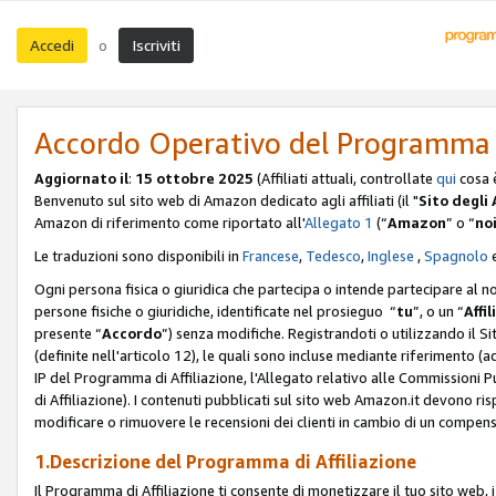
Accedi
Iscriviti
o
Accordo Operativo del Programma d
Aggiornato il
:
15 ottobre 2025
(Affiliati attuali, controllate
qui
cosa 
Benvenuto sul sito web di Amazon dedicato agli affiliati (il "
Sito degli A
Amazon di riferimento come riportato all'
Allegato 1
(“
Amazon
” o “
no
Le traduzioni sono disponibili in
Francese
,
Tedesco
,
Inglese
,
Spagnolo
Ogni persona fisica o giuridica che partecipa o intende partecipare al n
persone fisiche o giuridiche, identificate nel prosieguo “
tu
”, o un “
Affil
presente “
Accordo
”) senza modifiche. Registrandoti o utilizzando il Sito
(definite nell'articolo 12), le quali sono incluse mediante riferimento (a
IP del Programma di Affiliazione, l'Allegato relativo alle Commissioni 
di Affiliazione). I contenuti pubblicati sul sito web Amazon.it devono ris
modificare o rimuovere le recensioni dei clienti in cambio di un compens
1.Descrizione del Programma di Affiliazione
Il Programma di Affiliazione ti consente di monetizzare il tuo sito web, 