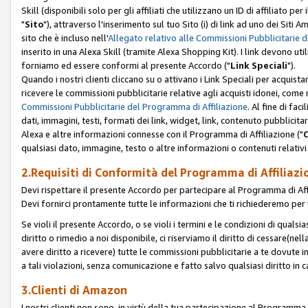
Skill (disponibili solo per gli affiliati che utilizzano un ID di affiliato
"
Sito
"), attraverso l'inserimento sul tuo Sito (i) di link ad uno dei Siti A
sito che è incluso nell'
Allegato relativo alle Commissioni Pubblicitarie 
inserito in una Alexa Skill (tramite Alexa Shopping Kit). I link devono u
forniamo ed essere conformi al presente Accordo ("
Link Speciali
").
Quando i nostri clienti cliccano su o attivano i Link Speciali per acquis
ricevere le commissioni pubblicitarie relative agli acquisti idonei, come 
Commissioni Pubblicitarie del Programma di Affiliazione
. Al fine di fa
dati, immagini, testi, formati dei link, widget, link, contenuto pubblicita
Alexa e altre informazioni connesse con il Programma di Affiliazione ("
qualsiasi dato, immagine, testo o altre informazioni o contenuti relativi 
2.Requisiti di Conformità del Programma di Affiliazi
Devi rispettare il presente Accordo per partecipare al Programma di Affi
Devi fornirci prontamente tutte le informazioni che ti richiederemo per 
Se violi il presente Accordo, o se violi i termini e le condizioni di quals
diritto o rimedio a noi disponibile, ci riserviamo il diritto di cessare(n
avere diritto a ricevere) tutte le commissioni pubblicitarie a te dovute
a tali violazioni, senza comunicazione e fatto salvo qualsiasi diritto in
3.Clienti di Amazon
I nostri clienti non sono, in virtù della tua partecipazione al Programma d