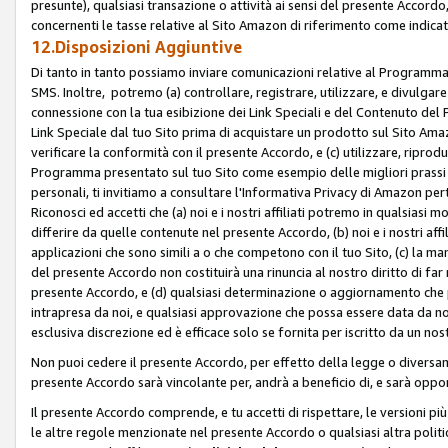
presunte), qualsiasi transazione o attività ai sensi del presente Accordo,
concernenti le tasse relative al Sito Amazon di riferimento come indicato
12.Disposizioni Aggiuntive
Di tanto in tanto possiamo inviare comunicazioni relative al Programma Af
SMS. Inoltre, potremo (a) controllare, registrare, utilizzare, e divulgare
connessione con la tua esibizione dei Link Speciali e del Contenuto del
Link Speciale dal tuo Sito prima di acquistare un prodotto sul Sito Amazo
verificare la conformità con il presente Accordo, e (c) utilizzare, ripro
Programma presentato sul tuo Sito come esempio delle migliori prassi n
personali, ti invitiamo a consultare l'Informativa Privacy di Amazon pert
Riconosci ed accetti che (a) noi e i nostri affiliati potremo in qualsiasi
differire da quelle contenute nel presente Accordo, (b) noi e i nostri af
applicazioni che sono simili a o che competono con il tuo Sito, (c) la 
del presente Accordo non costituirà una rinuncia al nostro diritto di far
presente Accordo, e (d) qualsiasi determinazione o aggiornamento che 
intrapresa da noi, e qualsiasi approvazione che possa essere data da noi
esclusiva discrezione ed è efficace solo se fornita per iscritto da un n
Non puoi cedere il presente Accordo, per effetto della legge o diversame
presente Accordo sarà vincolante per, andrà a beneficio di, e sarà opponib
Il presente Accordo comprende, e tu accetti di rispettare, le versioni più a
le altre regole menzionate nel presente Accordo o qualsiasi altra politic