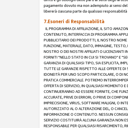
pagamento dovuto ma non adempiuto ai sensi del p
libererà ciascuna parte da qualsiasi responsabilità
7.Esoneri di Responsabilità
IL PROGRAMMA DI AFFILIAZIONE, IL SITO AMAZO
CONTENUTO, INTERFACCIA DI PROGRAMMA APPLIC
PUBBLICITARIO DEI PRODOTTI, IL NOSTRO NOME A
FUNZIONE, MATERIALE, DATO, IMMAGINE, TESTO, 
NOSTRO O DEI NOSTRI AFFILIATI O LICENZIANTI
FORNITI "NELLO STATO IN CUI SI TROVANO" E "S
GARANZIA DI QUALSIASI TIPO, SIA ESPLICITA, IMP
TUTTE LE GARANZIE RISPETTO ALLE OFFERTE DI S
IDONEITÀ PER UNO SCOPO PARTICOLARE, O DI NO
PRATICA COMMERCIALE. POTREMO INTERROMPERE O
OFFERTA DI SERVIZIO, IN QUALSIASI MOMENTO E D
CONTINUERANNO AD ESSERE FORNITE, CHE FUN
ACCURATE, PRIVE DI ERRORI, O PRIVE DI COMPON
IMPRECISIONE, VIRUS, SOFTWARE MALIGNI, O INT
AUTORIZZATO AL O ALTERAZIONE DEL, O CANCELL
INFORMAZIONE O CONTENUTO. NESSUN CONSIGLIO
SERVIZIO COSTITUIRÀ ALCUNA GARANZIA NON ESP
RESPONSABILE PER QUALSIASI RISARCIMENTO, RI