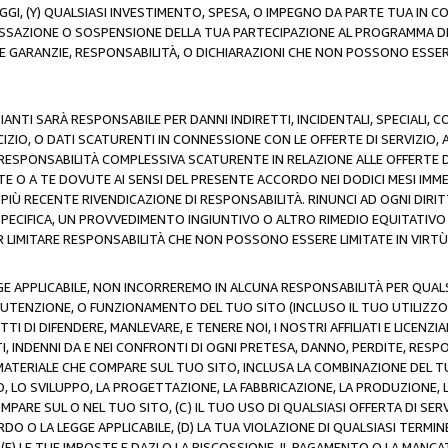
AGGI, (Y) QUALSIASI INVESTIMENTO, SPESA, O IMPEGNO DA PARTE TUA IN
CESSAZIONE O SOSPENSIONE DELLA TUA PARTECIPAZIONE AL PROGRAMMA DI 
LE GARANZIE, RESPONSABILITÀ, O DICHIARAZIONI CHE NON POSSONO ESSERE
ZIANTI SARÀ RESPONSABILE PER DANNI INDIRETTI, INCIDENTALI, SPECIALI, 
RCIZIO, O DATI SCATURENTI IN CONNESSIONE CON LE OFFERTE DI SERVIZIO, 
RA RESPONSABILITÀ COMPLESSIVA SCATURENTE IN RELAZIONE ALLE OFFERTE 
E O A TE DOVUTE AI SENSI DEL PRESENTE ACCORDO NEI DODICI MESI IMME
PIÙ RECENTE RIVENDICAZIONE DI RESPONSABILITÀ. RINUNCI AD OGNI DIRI
 SPECIFICA, UN PROVVEDIMENTO INGIUNTIVO O ALTRO RIMEDIO EQUITATIV
LIMITARE RESPONSABILITÀ CHE NON POSSONO ESSERE LIMITATE IN VIRTÙ 
E APPLICABILE, NON INCORREREMO IN ALCUNA RESPONSABILITÀ PER QUA
UTENZIONE, O FUNZIONAMENTO DEL TUO SITO (INCLUSO IL TUO UTILIZZO D
DI DIFENDERE, MANLEVARE, E TENERE NOI, I NOSTRI AFFILIATI E LICENZIAN
, INDENNI DA E NEI CONFRONTI DI OGNI PRETESA, DANNO, PERDITE, RESPON
SI MATERIALE CHE COMPARE SUL TUO SITO, INCLUSA LA COMBINAZIONE DEL T
SO, LO SVILUPPO, LA PROGETTAZIONE, LA FABBRICAZIONE, LA PRODUZIONE, 
MPARE SUL O NEL TUO SITO, (C) IL TUO USO DI QUALSIASI OFFERTA DI SER
RDO O LA LEGGE APPLICABILE, (D) LA TUA VIOLAZIONE DI QUALSIASI TER
 (E) LE TUE IMPOSTE E DAZI O LA RISCOSSIONE, IL PAGAMENTO O LA MA