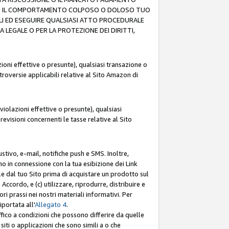
O (F) IL COMPORTAMENTO COLPOSO O DOLOSO TUO
LI ED ESEGUIRE QUALSIASI ATTO PROCEDURALE
LEGALE O PER LA PROTEZIONE DEI DIRITTI,
oni effettive o presunte), qualsiasi transazione o
ntroversie applicabili relative al Sito Amazon di
iolazioni effettive o presunte), qualsiasi
revisioni concernenti le tasse relative al Sito
stivo, e-mail, notifiche push e SMS. Inoltre,
mo in connessione con la tua esibizione dei Link
le dal tuo Sito prima di acquistare un prodotto sul
Accordo, e (c) utilizzare, riprodurre, distribuire e
prassi nei nostri materiali informativi. Per
portata all'
Allegato 4
.
affico a condizioni che possono differire da quelle
iti o applicazioni che sono simili a o che