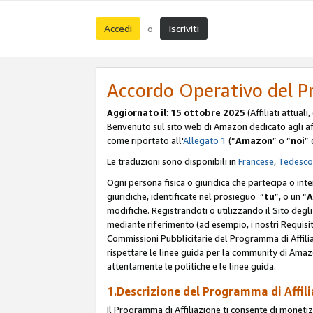
Accedi
Iscriviti
o
Accordo Operativo del P
Aggiornato il
:
15 ottobre 2025
(Affiliati attuali
Benvenuto sul sito web di Amazon dedicato agli affil
come riportato all'
Allegato 1
(“
Amazon
” o “
noi
” 
Le traduzioni sono disponibili in
Francese
,
Tedesco
Ogni persona fisica o giuridica che partecipa o int
giuridiche, identificate nel prosieguo “
tu
”, o un “
A
modifiche. Registrandoti o utilizzando il Sito degli 
mediante riferimento (ad esempio, i nostri Requisit
Commissioni Pubblicitarie del Programma di Affilia
rispettare le linee guida per la community di Amazo
attentamente le politiche e le linee guida.
1.Descrizione del Programma di Affil
Il Programma di Affiliazione ti consente di monetizz