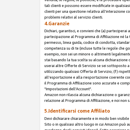
tali clienti e possono essere modificate in qualsias
clienti per una questione relativa all'interazione 
problemi relativi al servizio clienti.
4.Garanzie
Dichiari, garantisci, e convieni che (a) parteciperai
partecipazione al Programma di Affiliazione né la 
permesso, linea guida, codice di condotta, standard
competenza su di te (incluse tutte le regole che gov
esempio, non sei un minore o altrimenti legalmente
stai basando la tua scelta su alcuna dichiarazione
userai altre Offerte di Servizio se sei sottoposto a 
utilizzando qualsiasi Offerta di Servizio; (f) rispet
all’esportazione e alla riesportazione coerente con 
il Programma di Affiliazione sono accurate e compl
"Impostazioni dell'Account".
Amazon non rilascia alcuna dichiarazione o garanzi
relazione al Programma di Affiliazione, e noi non 
5.Identificarsi come Affiliato
Devi dichiarare chiaramente e in modo ben visibil
Sito o in qualsiasi altro luogo in cui Amazon può a
guadagno dagli acquisti idonei". Fatta eccezione pe