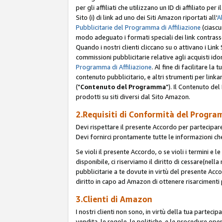
per gli affiliati che utilizzano un ID di affiliato p
Sito (i) di link ad uno dei Siti Amazon riportati all'
A
Pubblicitarie del Programma di Affiliazione
(ciascu
modo adeguato i formati speciali dei link contras
Quando i nostri clienti cliccano su o attivano i Lin
commissioni pubblicitarie relative agli acquisti ido
Programma di Affiliazione
. Al fine di facilitare l
contenuto pubblicitario, e altri strumenti per link
("
Contenuto del Programma
"). Il Contenuto de
prodotti su siti diversi dal Sito Amazon.
2.Requisiti di Conformità del Progra
Devi rispettare il presente Accordo per partecipare
Devi fornirci prontamente tutte le informazioni che
Se violi il presente Accordo, o se violi i termini e 
disponibile, ci riserviamo il diritto di cessare(nel
pubblicitarie a te dovute in virtù del presente Acc
diritto in capo ad Amazon di ottenere risarcimenti 
3.Clienti di Amazon
I nostri clienti non sono, in virtù della tua parteci
vendita, le regole, le politiche, e le procedure oper