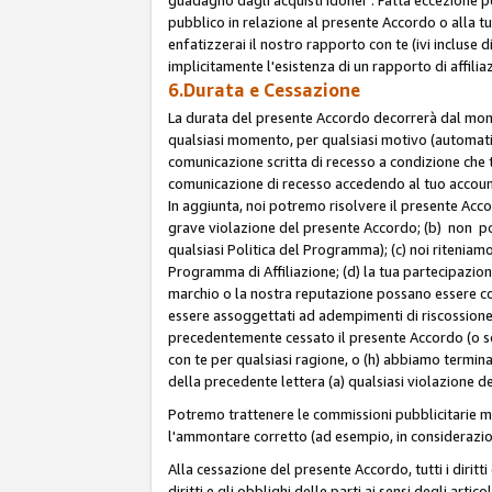
pubblico in relazione al presente Accordo o alla t
enfatizzerai il nostro rapporto con te (ivi incluse
implicitamente l'esistenza di un rapporto di affili
6.Durata e Cessazione
La durata del presente Accordo decorrerà dal momen
qualsiasi momento, per qualsiasi motivo (automatica
comunicazione scritta di recesso a condizione che t
comunicazione di recesso accedendo al tuo account s
In aggiunta, noi potremo risolvere il presente Acc
grave violazione del presente Accordo; (b) non po
qualsiasi Politica del Programma); (c) noi riteniamo
Programma di Affiliazione; (d) la tua partecipazione
marchio o la nostra reputazione possano essere co
essere assoggettati ad adempimenti di riscossione f
precedentemente cessato il presente Accordo (o sos
con te per qualsiasi ragione, o (h) abbiamo termina
della precedente lettera (a) qualsiasi violazione 
Potremo trattenere le commissioni pubblicitarie m
l'ammontare corretto (ad esempio, in considerazion
Alla cessazione del presente Accordo, tutti i diritti
diritti e gli obblighi delle parti ai sensi degli art