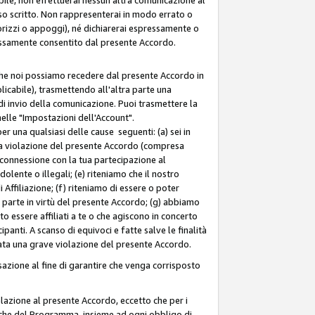
so scritto. Non rappresenterai in modo errato o
sorizzi o appoggi), né dichiarerai espressamente o
pressamente consentito dal presente Accordo.
 che noi possiamo recedere dal presente Accordo in
licabile), trasmettendo all'altra parte una
di invio della comunicazione. Puoi trasmettere la
nelle "Impostazioni dell'Account".
 una qualsiasi delle cause seguenti: (a) sei in
tra violazione del presente Accordo (compresa
n connessione con la tua partecipazione al
olente o illegali; (e) riteniamo che il nostro
ffiliazione; (f) riteniamo di essere o poter
a parte in virtù del presente Accordo; (g) abbiamo
 essere affiliati a te o che agiscono in concerto
anti. A scanso di equivoci e fatte salve le finalità
rata una grave violazione del presente Accordo.
zione al fine di garantire che venga corrisposto
 relazione al presente Accordo, eccetto che per i
olitiche del Programma, insieme ad ogni obbligo di