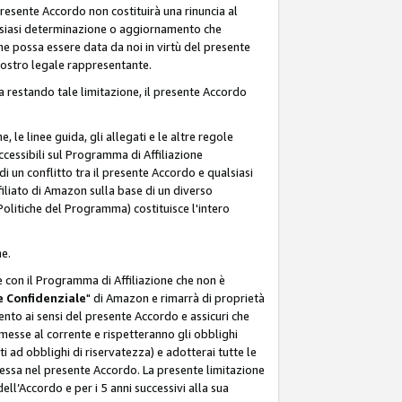
resente Accordo non costituirà una rinuncia al
ualsiasi determinazione o aggiornamento che
e possa essere data da noi in virtù del presente
 nostro legale rappresentante.
a restando tale limitazione, il presente Accordo
, le linee guida, gli allegati e le altre regole
ccessibili sul Programma di Affiliazione
i un conflitto tra il presente Accordo e qualsiasi
filiato di Amazon sulla base di un diverso
olitiche del Programma) costituisce l'intero
ne.
e con il Programma di Affiliazione che non è
 Confidenziale
" di Amazon e rimarrà di proprietà
nto ai sensi del presente Accordo e assicuri che
 messe al corrente e rispetteranno gli obblighi
i ad obblighi di riservatezza) e adotterai tutte le
essa nel presente Accordo. La presente limitazione
ell’Accordo e per i 5 anni successivi alla sua