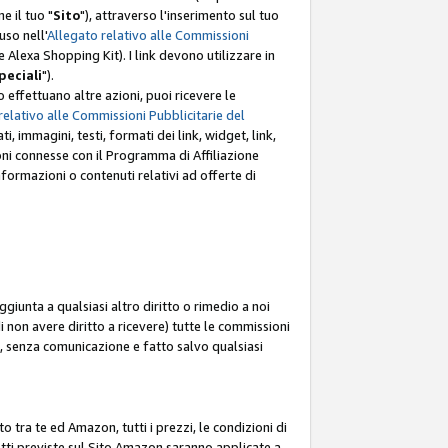
e il tuo "
Sito
"), attraverso l'inserimento sul tuo
uso nell'
Allegato relativo alle Commissioni
mite Alexa Shopping Kit). I link devono utilizzare in
peciali
").
 effettuano altre azioni, puoi ricevere le
relativo alle Commissioni Pubblicitarie del
i, immagini, testi, formati dei link, widget, link,
ioni connesse con il Programma di Affiliazione
ormazioni o contenuti relativi ad offerte di
ggiunta a qualsiasi altro diritto o rimedio a noi
i non avere diritto a ricevere) tutte le commissioni
i, senza comunicazione e fatto salvo qualsiasi
to tra te ed Amazon, tutti i prezzi, le condizioni di
rodotti previste sul Sito Amazon saranno applicate a