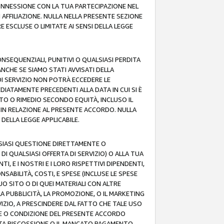
 CONNESSIONE CON LA TUA PARTECIPAZIONE NEL
AFFILIAZIONE. NULLA NELLA PRESENTE SEZIONE
 ESCLUSE O LIMITATE AI SENSI DELLA LEGGE
CONSEQUENZIALI, PUNITIVI O QUALSIASI PERDITA
ANCHE SE SIAMO STATI AVVISATI DELLA
DI SERVIZIO NON POTRÀ ECCEDERE LE
DIATAMENTE PRECEDENTI ALLA DATA IN CUI SI È
TTO O RIMEDIO SECONDO EQUITÀ, INCLUSO IL
O IN RELAZIONE AL PRESENTE ACCORDO. NULLA
DELLA LEGGE APPLICABILE.
LSIASI QUESTIONE DIRETTAMENTE O
I QUALSIASI OFFERTA DI SERVIZIO) O ALLA TUA
TI, E I NOSTRI E I LORO RISPETTIVI DIPENDENTI,
SABILITÀ, COSTI, E SPESE (INCLUSE LE SPESE
UO SITO O DI QUEI MATERIALI CON ALTRE
LA PUBBLICITÀ, LA PROMOZIONE, O IL MARKETING
VIZIO, A PRESCINDERE DAL FATTO CHE TALE USO
MINE O CONDIZIONE DEL PRESENTE ACCORDO
NCATA RISCOSSIONE O IL MANCATO PAGAMENTO