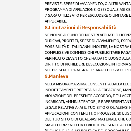
PREVISTE, SPESE DI AVVIAMENTO, O ALTRI VANT
PROGRAMMA DI AFFILIAZIONE, O (Z) QUALSIASI 
7 SARÀ UTILIZZATO PER ESCLUDERE O LIMITARE 
APPLICABILE.
8.Limitazioni di Responsabilità
NÉ NOI NÉ ALCUNO DEI NOSTRI AFFILIATI O LICEN
DI RICAVI, PROFITTI, SPESE DI AVVIAMENTO, ESE
POSSIBILITÀ DI TALI DANNI. INOLTRE, LA NOST
COMPLESSIVE COMMISSIONI PUBBLICITARIE PAGAT
VERIFICATO L'EVENTO CHE HA DATO LUOGO ALLA 
DIRITTO DI RICHIEDERE L'ESECUZIONE IN FORMA
NEL PRESENTE PARAGRAFO SARÀ UTILIZZATO PER 
9.Manleva
NELLA MISURA MASSIMA CONSENTITA DALLA LEGG
INDIRETTAMENTE RIFERITA ALLA CREAZIONE, MAN
VIOLAZIONE DEL PRESENTE ACCORDO, E TU ACCETTI 
INCARICATI, AMMINISTRATORI, E RAPPRESENTANTI
LEGALI) RELATIVE A (A) IL TUO SITO O QUALSIA
APPLICAZIONI, CONTENUTI, O PROCESSI, (B) L'U
DEL TUO SITO O DI QUALSIASI MATERIALE CHE CO
SIA AUTORIZZATO DA O VIOLI IL PRESENTE ACCO
(INCLUSA QUALSIASI POLITICA DEL PROGRAMMA),