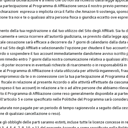
ua partecipazione al Programma di Affiliazione senza il nostro previo permes
 dichiarazioni espressa o implicita circa il fatto che Amazon ti sostenga, spon
azione tra noi e te o qualsiasi altra persona fisica o giuridica eccetto ove es
to della tua registrazione o dal tuo utilizzo del Sito degli Affiliati. Sia tu
mente e senza ricorrere all'autorità giudiziaria, se previsto dalla legge app
ale cessazione sarà efficace a decorrere da 7 giorni di calendario dalla data 
ul Sito degli Affiliati e selezionando l'opzione per chiudere il tuo account 
ordo o sospendere il tuo account immediatamente dandotene avviso iscritto per
ni rimedio entro 7 giorni dalla nostra comunicazione relativa a qualsiasi al
 di poter incorrere in eventuali richieste di risarcimento o in responsabilità i
 al Programma di Affiliazione è stata utilizzata per attività ingannevoli, fraud
mpromessi da te o in connessione con la tua partecipazione al Programma di A
iscale in relazione al presente Accordo o alle attività effettuate da ciascun
peso il tuo account) in relazione a te o ad altre persone che abbiamo rilevato
to il Programma di Affiliazione come reso generalmente disponibile ai partecip
dell'articolo 5 e come specificato nelle Politiche del Programma sarà conside
aturate non pagate per un periodo di tempo ragionevole a seguito della cessa
e di qualsiasi cancellazione o reso).
 e gli obblighi delle parti saranno estinti, incluse tutte le licenze concesse in
icoli 3, 4, 5, 6, 7, 8, 10, e 11 del presente Accordo e come specificato nelle P