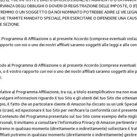
ERVANZA DEGLI OBBLIGHI O DOVERI DI REGISTRAZIONE DELLE IMPOSTE, 
OTREMMO O UN SOGGETTO DA NOI NOMINATO POTREBBE ADIRE LE VIE LEGA
HE TRAMITE MANDATO SPECIALE, PER ESERCITARE O DIFENDERE UNA CAUSA 
E SEZIONE.
al Programma di Affiliazione o al presente Accordo (comprese eventuali violazi
apporto con noi o uno dei nostri affiliati saranno soggetti alle leggi e alle co
 modo al Programma di Affiliazione o al presente Accordo (comprese eventuali v
 o il vostro rapporto con noi o uno dei nostri affiliati saranno soggetti alle p
3
.
lative al Programma Affiliazione, tra cui, a titolo esemplificativo ma non esau
ivulgare informazioni riguardo il tuo Sito e gli utenti del tuo Sito che ottenia
, il fatto che un particolare cliente di Amazon ha cliccato su un Link Specia
(craw), ed ispezionare il tuo Sito per verificare la conformità con il presente 
Contenuto del Programma presentato sul tuo Sito come esempio delle migliori 
onali, ti invitiamo a consultare l'Informativa Privacy di Amazon pertinente ri
i potremo in qualsiasi momento (direttamente o indirettamente) sollecitare il tr
ffiliati potremo in qualsiasi momento (direttamente o indirettamente) gestire s