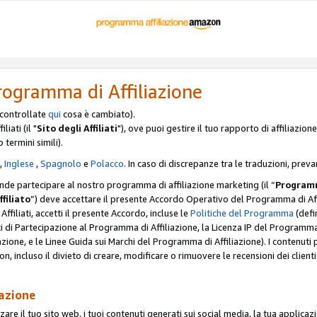
rogramma di Affiliazione
, controllate
qui
cosa è cambiato).
iati (il "
Sito degli Affiliati
"), ove puoi gestire il tuo rapporto di affiliazi
o termini simili).
,
Inglese
,
Spagnolo
e
Polacco
. In caso di discrepanze tra le traduzioni, preva
ende partecipare al nostro programma di affiliazione marketing (il “
Programm
ffiliato
”) deve accettare il presente Accordo Operativo del Programma di Affi
Affiliati, accetti il presente Accordo, incluse le
Politiche del Programma
(defin
i di Partecipazione al Programma di Affiliazione, la Licenza IP del Programma d
zione, e le Linee Guida sui Marchi del Programma di Affiliazione). I contenuti
n, incluso il divieto di creare, modificare o rimuovere le recensioni dei clien
iazione
are il tuo sito web, i tuoi contenuti generati sui social media, la tua applicaz