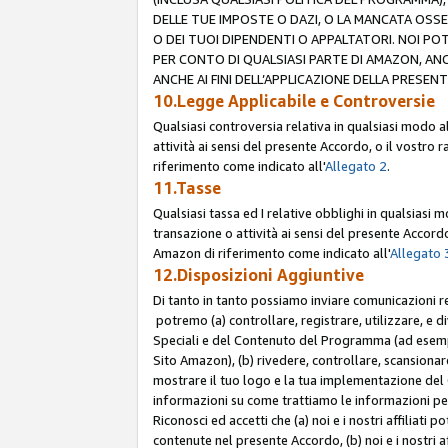
DELLE TUE IMPOSTE O DAZI, O LA MANCATA OSS
O DEI TUOI DIPENDENTI O APPALTATORI. NOI P
PER CONTO DI QUALSIASI PARTE DI AMAZON, ANC
ANCHE AI FINI DELL’APPLICAZIONE DELLA PRESENT
10.Legge Applicabile e Controversie
Qualsiasi controversia relativa in qualsiasi modo 
attività ai sensi del presente Accordo, o il vostro r
riferimento come indicato all'
Allegato 2
.
11.Tasse
Qualsiasi tassa ed I relative obblighi in qualsiasi
transazione o attività ai sensi del presente Accordo,
Amazon di riferimento come indicato all'
Allegato 
12.Disposizioni Aggiuntive
Di tanto in tanto possiamo inviare comunicazioni re
potremo (a) controllare, registrare, utilizzare, e d
Speciali e del Contenuto del Programma (ad esempio
Sito Amazon), (b) rivedere, controllare, scansionare 
mostrare il tuo logo e la tua implementazione del 
informazioni su come trattiamo le informazioni pers
Riconosci ed accetti che (a) noi e i nostri affiliat
contenute nel presente Accordo, (b) noi e i nostri a