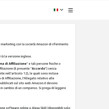
one marketing con la società Amazon di riferimento
rrà la versione inglese.
a di Affiliazione
” e tali persone fisiche o
liazione (il presente “
Accordo
”) senza
ite nell'articolo 12), le quali sono incluse
i Affiliazione, l'Allegato relativo alle
 pubblicati sul sito web Amazon.it devono
ti in cambio di un compenso. Si prega di leggere
ione software online o Alexa Skill (disponibili solo