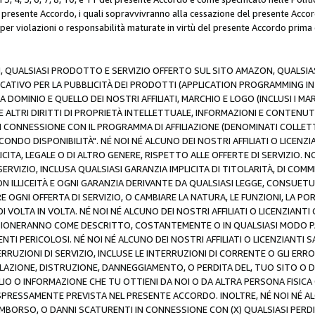
resente Accordo, i quali sopravvivranno alla cessazione del presente Acco
 per violazioni o responsabilità maturate in virtù del presente Accordo prima
N, QUALSIASI PRODOTTO E SERVIZIO OFFERTO SUL SITO AMAZON, QUALSIASI
ATIVO PER LA PUBBLICITÀ DEI PRODOTTI (APPLICATION PROGRAMMING INTE
 DOMINIO E QUELLO DEI NOSTRI AFFILIATI, MARCHIO E LOGO (INCLUSI I M
E ALTRI DIRITTI DI PROPRIETÀ INTELLETTUALE, INFORMAZIONI E CONTENUT
 IN CONNESSIONE CON IL PROGRAMMA DI AFFILIAZIONE (DENOMINATI COLLET
ECONDO DISPONIBILITÀ". NÉ NOI NÉ ALCUNO DEI NOSTRI AFFILIATI O LICEN
LICITA, LEGALE O DI ALTRO GENERE, RISPETTO ALLE OFFERTE DI SERVIZIO. NO
ERVIZIO, INCLUSA QUALSIASI GARANZIA IMPLICITA DI TITOLARITÀ, DI COMME
N ILLICEITÀ E OGNI GARANZIA DERIVANTE DA QUALSIASI LEGGE, CONSUET
GNI OFFERTA DI SERVIZIO, O CAMBIARE LA NATURA, LE FUNZIONI, LA PO
I VOLTA IN VOLTA. NÉ NOI NÉ ALCUNO DEI NOSTRI AFFILIATI O LICENZIANT
ZIONERANNO COME DESCRITTO, COSTANTEMENTE O IN QUALSIASI MODO P
ENTI PERICOLOSI. NÉ NOI NÉ ALCUNO DEI NOSTRI AFFILIATI O LICENZIANTI 
ERRUZIONI DI SERVIZIO, INCLUSE LE INTERRUZIONI DI CORRENTE O GLI ERR
AZIONE, DISTRUZIONE, DANNEGGIAMENTO, O PERDITA DEL, TUO SITO O DI
 O INFORMAZIONE CHE TU OTTIENI DA NOI O DA ALTRA PERSONA FISICA O
RESSAMENTE PREVISTA NEL PRESENTE ACCORDO. INOLTRE, NÉ NOI NÉ ALCU
MBORSO, O DANNI SCATURENTI IN CONNESSIONE CON (X) QUALSIASI PERDITA