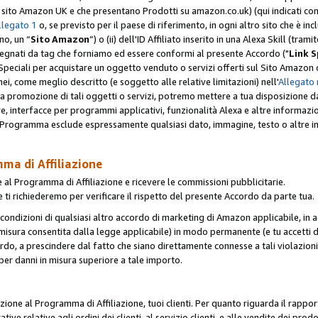
er il sito Amazon UK e che presentano Prodotti su amazon.co.uk) (qui indicati com
llegato 1
o, se previsto per il paese di riferimento, in ogni altro sito che è incl
no, un “
Sito Amazon
”) o (ii) dell'ID Affiliato inserito in una Alexa Skill (tra
segnati da tag che forniamo ed essere conformi al presente Accordo ("
Link S
k Speciali per acquistare un oggetto venduto o servizi offerti sul Sito Amazon o
nei, come meglio descritto (e soggetto alle relative limitazioni) nell'
Allegato 
a tua promozione di tali oggetti o servizi, potremo mettere a tua disposizione dat
are, interfacce per programmi applicativi, funzionalità Alexa e altre informaz
l Programma esclude espressamente qualsiasi dato, immagine, testo o altre inf
mma di Affiliazione
 al Programma di Affiliazione e ricevere le commissioni pubblicitarie.
 ti richiederemo per verificare il rispetto del presente Accordo da parte tua.
le condizioni di qualsiasi altro accordo di marketing di Amazon applicabile, in a
la misura consentita dalla legge applicabile) in modo permanente (e tu accetti d
ordo, a prescindere dal fatto che siano direttamente connesse a tali violazion
per danni in misura superiore a tale importo.
pazione al Programma di Affiliazione, tuoi clienti. Per quanto riguarda il rappor
ative relative agli ordini dei clienti, al servizio clienti, e alle vendite dei p