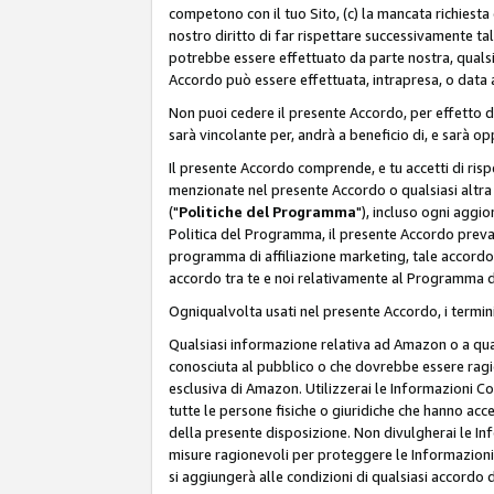
competono con il tuo Sito, (c) la mancata richiest
nostro diritto di far rispettare successivamente t
potrebbe essere effettuato da parte nostra, qualsi
Accordo può essere effettuata, intrapresa, o data a
Non puoi cedere il presente Accordo, per effetto d
sarà vincolante per, andrà a beneficio di, e sarà opp
Il presente Accordo comprende, e tu accetti di rispett
menzionate nel presente Accordo o qualsiasi altra p
("
Politiche del Programma
"), incluso ogni aggio
Politica del Programma, il presente Accordo prevarr
programma di affiliazione marketing, tale accordo 
accordo tra te e noi relativamente al Programma di
Ogniqualvolta usati nel presente Accordo, i termini
Qualsiasi informazione relativa ad Amazon o a quals
conosciuta al pubblico o che dovrebbe essere rag
esclusiva di Amazon. Utilizzerai le Informazioni C
tutte le persone fisiche o giuridiche che hanno acc
della presente disposizione. Non divulgherai le Info
misure ragionevoli per proteggere le Informazioni
si aggiungerà alle condizioni di qualsiasi accordo d