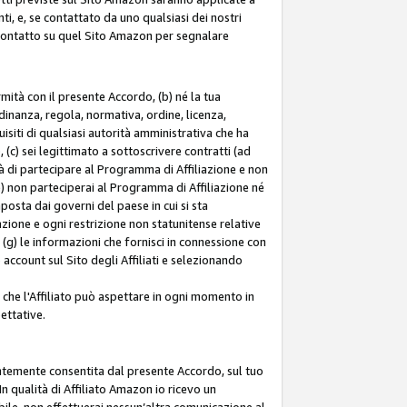
ti, e, se contattato da uno qualsiasi dei nostri
di contatto su quel Sito Amazon per segnalare
ormità con il presente Accordo, (b) né la tua
inanza, regola, normativa, ordine, licenza,
siti di qualsiasi autorità amministrativa che ha
 (c) sei legittimato a sottoscrivere contratti (ad
à di partecipare al Programma di Affiliazione e non
e) non parteciperai al Programma di Affiliazione né
mposta dai governi del paese in cui si sta
tazione e ogni restrizione non statunitense relative
e (g) le informazioni che fornisci in connessione con
ccount sul Sito degli Affiliati e selezionando
 che l'Affiliato può aspettare in ogni momento in
ettative.
entemente consentita dal presente Accordo, sul tuo
n qualità di Affiliato Amazon io ricevo un
bile, non effettuerai nessun’altra comunicazione al