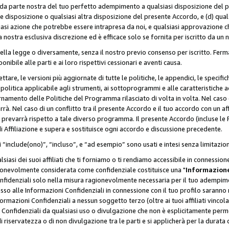
a da parte nostra del tuo perfetto adempimento a qualsiasi disposizione del p
ale disposizione o qualsiasi altra disposizione del presente Accordo, e (d) q
asi azione che potrebbe essere intrapresa da noi, e qualsiasi approvazione ch
 nostra esclusiva discrezione ed è efficace solo se fornita per iscritto da un
ella legge o diversamente, senza il nostro previo consenso per iscritto. Ferm
onibile alle parti e ai loro rispettivi cessionari e aventi causa.
are, le versioni più aggiornate di tutte le politiche, le appendici, le specifiche
olitica applicabile agli strumenti, ai sottoprogrammi e alle caratteristiche a
rnamento delle Politiche del Programma rilasciato di volta in volta. Nel caso d
à. Nel caso di un conflitto tra il presente Accordo e il tuo accordo con un af
prevarrà rispetto a tale diverso programma. Il presente Accordo (incluse le P
 Affiliazione e supera e sostituisce ogni accordo e discussione precedente.
 “include(ono)”, “incluso”, e “ad esempio” sono usati e intesi senza limitazio
iasi dei suoi affiliati che ti forniamo o ti rendiamo accessibile in connession
ionevolmente considerata come confidenziale costituisce una "
Informazione
onfidenziali solo nella misura ragionevolmente necessaria per il tuo adempime
esso alle Informazioni Confidenziali in connessione con il tuo profilo saranno
rmazioni Confidenziali a nessun soggetto terzo (oltre ai tuoi affiliati vincolat
 Confidenziali da qualsiasi uso o divulgazione che non è esplicitamente perm
i riservatezza o di non divulgazione tra le parti e si applicherà per la durata d