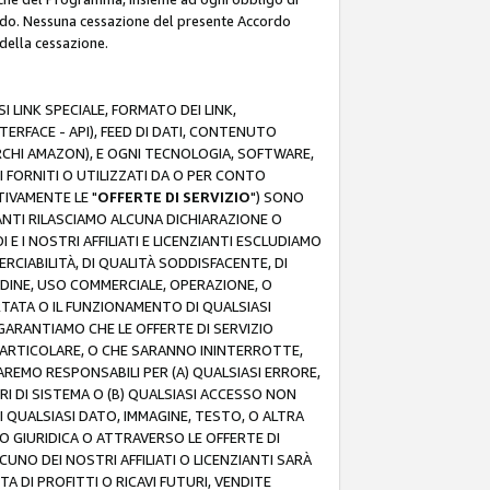
rdo. Nessuna cessazione del presente Accordo
 della cessazione.
 LINK SPECIALE, FORMATO DEI LINK,
RFACE - API), FEED DI DATI, CONTENUTO
ARCHI AMAZON), E OGNI TECNOLOGIA, SOFTWARE,
I FORNITI O UTILIZZATI DA O PER CONTO
TIVAMENTE LE "
OFFERTE DI SERVIZIO
") SONO
ZIANTI RILASCIAMO ALCUNA DICHIARAZIONE O
I E I NOSTRI AFFILIATI E LICENZIANTI ESCLUDIAMO
RCIABILITÀ, DI QUALITÀ SODDISFACENTE, DI
UDINE, USO COMMERCIALE, OPERAZIONE, O
RTATA O IL FUNZIONAMENTO DI QUALSIASI
I GARANTIAMO CHE LE OFFERTE DI SERVIZIO
ARTICOLARE, O CHE SARANNO ININTERROTTE,
SAREMO RESPONSABILI PER (A) QUALSIASI ERRORE,
ORI DI SISTEMA O (B) QUALSIASI ACCESSO NON
 QUALSIASI DATO, IMMAGINE, TESTO, O ALTRA
 GIURIDICA O ATTRAVERSO LE OFFERTE DI
NO DEI NOSTRI AFFILIATI O LICENZIANTI SARÀ
 DI PROFITTI O RICAVI FUTURI, VENDITE