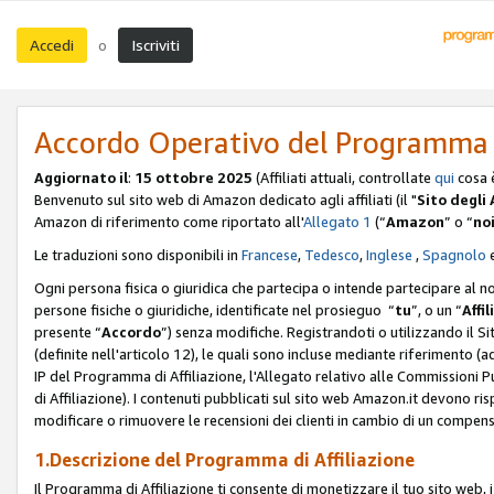
Accedi
Iscriviti
o
Accordo Operativo del Programma d
Aggiornato il
:
15 ottobre 2025
(Affiliati attuali, controllate
qui
cosa 
Benvenuto sul sito web di Amazon dedicato agli affiliati (il "
Sito degli A
Amazon di riferimento come riportato all'
Allegato 1
(“
Amazon
” o “
no
Le traduzioni sono disponibili in
Francese
,
Tedesco
,
Inglese
,
Spagnolo
Ogni persona fisica o giuridica che partecipa o intende partecipare al n
persone fisiche o giuridiche, identificate nel prosieguo “
tu
”, o un “
Affil
presente “
Accordo
”) senza modifiche. Registrandoti o utilizzando il Sito
(definite nell'articolo 12), le quali sono incluse mediante riferimento (a
IP del Programma di Affiliazione, l'Allegato relativo alle Commissioni 
di Affiliazione). I contenuti pubblicati sul sito web Amazon.it devono ris
modificare o rimuovere le recensioni dei clienti in cambio di un compens
1.Descrizione del Programma di Affiliazione
Il Programma di Affiliazione ti consente di monetizzare il tuo sito web, 