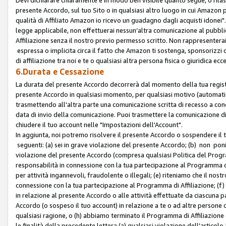
presente Accordo, sul tuo Sito o in qualsiasi altro luogo in cui Amazon
qualità di Affiliato Amazon io ricevo un guadagno dagli acquisti idonei"
legge applicabile, non effettuerai nessun’altra comunicazione al pubbl
Affiliazione senza il nostro previo permesso scritto. Non rappresenterai 
espressa o implicita circa il fatto che Amazon ti sostenga, sponsorizzi
di affiliazione tra noi e te o qualsiasi altra persona fisica o giuridica
6.Durata e Cessazione
La durata del presente Accordo decorrerà dal momento della tua registraz
presente Accordo in qualsiasi momento, per qualsiasi motivo (automaticam
trasmettendo all'altra parte una comunicazione scritta di recesso a cond
data di invio della comunicazione. Puoi trasmettere la comunicazione di
chiudere il tuo account nelle "Impostazioni dell'Account".
In aggiunta, noi potremo risolvere il presente Accordo o sospendere il
seguenti: (a) sei in grave violazione del presente Accordo; (b) non poni
violazione del presente Accordo (compresa qualsiasi Politica del Program
responsabilità in connessione con la tua partecipazione al Programma di 
per attività ingannevoli, fraudolente o illegali; (e) riteniamo che il n
connessione con la tua partecipazione al Programma di Affiliazione; (f)
in relazione al presente Accordo o alle attività effettuate da ciascuna
Accordo (o sospeso il tuo account) in relazione a te o ad altre persone c
qualsiasi ragione, o (h) abbiamo terminato il Programma di Affiliazione
le finalità della precedente lettera (a) qualsiasi violazione dell'artic