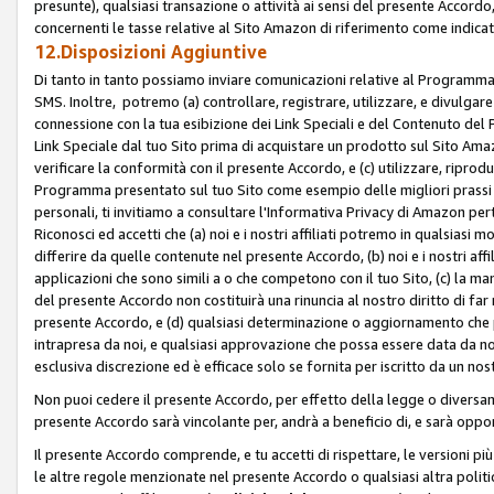
presunte), qualsiasi transazione o attività ai sensi del presente Accordo,
concernenti le tasse relative al Sito Amazon di riferimento come indicato
12.Disposizioni Aggiuntive
Di tanto in tanto possiamo inviare comunicazioni relative al Programma Af
SMS. Inoltre, potremo (a) controllare, registrare, utilizzare, e divulgare
connessione con la tua esibizione dei Link Speciali e del Contenuto del
Link Speciale dal tuo Sito prima di acquistare un prodotto sul Sito Amazo
verificare la conformità con il presente Accordo, e (c) utilizzare, ripro
Programma presentato sul tuo Sito come esempio delle migliori prassi n
personali, ti invitiamo a consultare l'Informativa Privacy di Amazon pert
Riconosci ed accetti che (a) noi e i nostri affiliati potremo in qualsiasi
differire da quelle contenute nel presente Accordo, (b) noi e i nostri af
applicazioni che sono simili a o che competono con il tuo Sito, (c) la 
del presente Accordo non costituirà una rinuncia al nostro diritto di far
presente Accordo, e (d) qualsiasi determinazione o aggiornamento che 
intrapresa da noi, e qualsiasi approvazione che possa essere data da noi
esclusiva discrezione ed è efficace solo se fornita per iscritto da un n
Non puoi cedere il presente Accordo, per effetto della legge o diversame
presente Accordo sarà vincolante per, andrà a beneficio di, e sarà opponib
Il presente Accordo comprende, e tu accetti di rispettare, le versioni più a
le altre regole menzionate nel presente Accordo o qualsiasi altra politic