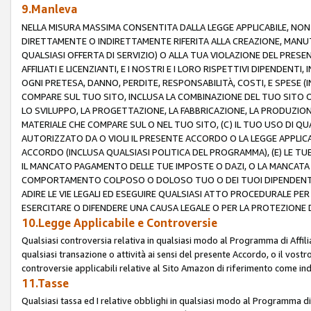
9.Manleva
NELLA MISURA MASSIMA CONSENTITA DALLA LEGGE APPLICABILE, NO
DIRETTAMENTE O INDIRETTAMENTE RIFERITA ALLA CREAZIONE, MANUT
QUALSIASI OFFERTA DI SERVIZIO) O ALLA TUA VIOLAZIONE DEL PRESE
AFFILIATI E LICENZIANTI, E I NOSTRI E I LORO RISPETTIVI DIPENDENT
OGNI PRETESA, DANNO, PERDITE, RESPONSABILITÀ, COSTI, E SPESE (IN
COMPARE SUL TUO SITO, INCLUSA LA COMBINAZIONE DEL TUO SITO O D
LO SVILUPPO, LA PROGETTAZIONE, LA FABBRICAZIONE, LA PRODUZIONE
MATERIALE CHE COMPARE SUL O NEL TUO SITO, (C) IL TUO USO DI QUA
AUTORIZZATO DA O VIOLI IL PRESENTE ACCORDO O LA LEGGE APPLICA
ACCORDO (INCLUSA QUALSIASI POLITICA DEL PROGRAMMA), (E) LE TU
IL MANCATO PAGAMENTO DELLE TUE IMPOSTE O DAZI, O LA MANCATA O
COMPORTAMENTO COLPOSO O DOLOSO TUO O DEI TUOI DIPENDENTI
ADIRE LE VIE LEGALI ED ESEGUIRE QUALSIASI ATTO PROCEDURALE PE
ESERCITARE O DIFENDERE UNA CAUSA LEGALE O PER LA PROTEZIONE DEI
10.Legge Applicabile e Controversie
Qualsiasi controversia relativa in qualsiasi modo al Programma di Affil
qualsiasi transazione o attività ai sensi del presente Accordo, o il vostro
controversie applicabili relative al Sito Amazon di riferimento come indi
11.Tasse
Qualsiasi tassa ed I relative obblighi in qualsiasi modo al Programma di