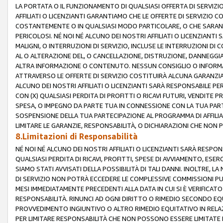
LA PORTATA O IL FUNZIONAMENTO DI QUALSIASI OFFERTA DI SERVIZIO
AFFILIATI O LICENZIANTI GARANTIAMO CHE LE OFFERTE DI SERVIZI
COSTANTEMENTE O IN QUALSIASI MODO PARTICOLARE, O CHE SARANN
PERICOLOSI. NÉ NOI NÉ ALCUNO DEI NOSTRI AFFILIATI O LICENZIANTI
MALIGNI, O INTERRUZIONI DI SERVIZIO, INCLUSE LE INTERRUZIONI D
AL O ALTERAZIONE DEL, O CANCELLAZIONE, DISTRUZIONE, DANNEGGIA
ALTRA INFORMAZIONE O CONTENUTO. NESSUN CONSIGLIO O INFORMAZ
ATTRAVERSO LE OFFERTE DI SERVIZIO COSTITUIRÀ ALCUNA GARANZI
ALCUNO DEI NOSTRI AFFILIATI O LICENZIANTI SARÀ RESPONSABILE P
CON (X) QUALSIASI PERDITA DI PROFITTI O RICAVI FUTURI, VENDITE P
SPESA, O IMPEGNO DA PARTE TUA IN CONNESSIONE CON LA TUA PARTE
SOSPENSIONE DELLA TUA PARTECIPAZIONE AL PROGRAMMA DI AFFILIA
LIMITARE LE GARANZIE, RESPONSABILITÀ, O DICHIARAZIONI CHE NON 
8.Limitazioni di Responsabilità
NÉ NOI NÉ ALCUNO DEI NOSTRI AFFILIATI O LICENZIANTI SARÀ RESPONS
QUALSIASI PERDITA DI RICAVI, PROFITTI, SPESE DI AVVIAMENTO, ESE
SIAMO STATI AVVISATI DELLA POSSIBILITÀ DI TALI DANNI. INOLTRE,
DI SERVIZIO NON POTRÀ ECCEDERE LE COMPLESSIVE COMMISSIONI PU
MESI IMMEDIATAMENTE PRECEDENTI ALLA DATA IN CUI SI È VERIFICAT
RESPONSABILITÀ. RINUNCI AD OGNI DIRITTO O RIMEDIO SECONDO EQUI
PROVVEDIMENTO INGIUNTIVO O ALTRO RIMEDIO EQUITATIVO IN RELA
PER LIMITARE RESPONSABILITÀ CHE NON POSSONO ESSERE LIMITATE I