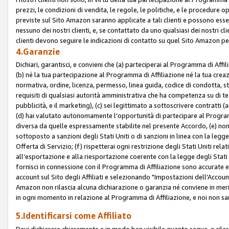
prezzi, le condizioni di vendita, le regole, le politiche, e le procedure ope
previste sul Sito Amazon saranno applicate a tali clienti e possono ess
nessuno dei nostri clienti, e, se contattato da uno qualsiasi dei nostri cl
clienti devono seguire le indicazioni di contatto su quel Sito Amazon per
4.Garanzie
Dichiari, garantisci, e convieni che (a) parteciperai al Programma di Affil
(b) né la tua partecipazione al Programma di Affiliazione né la tua crea
normativa, ordine, licenza, permesso, linea guida, codice di condotta, 
requisiti di qualsiasi autorità amministrativa che ha competenza su di te
pubblicità, e il marketing), (c) sei legittimato a sottoscrivere contratti
(d) hai valutato autonomamente l'opportunità di partecipare al Programm
diversa da quelle espressamente stabilite nel presente Accordo, (e) non 
sottoposto a sanzioni degli Stati Uniti o di sanzioni in linea con la legge
Offerta di Servizio; (f) rispetterai ogni restrizione degli Stati Uniti rel
all’esportazione e alla riesportazione coerente con la legge degli Stati U
fornisci in connessione con il Programma di Affiliazione sono accurate
account sul Sito degli Affiliati e selezionando "Impostazioni dell'Accoun
Amazon non rilascia alcuna dichiarazione o garanzia né conviene in merit
in ogni momento in relazione al Programma di Affiliazione, e noi non sa
5.Identificarsi come Affiliato
Devi dichiarare chiaramente e in modo ben visibile quanto segue, o ril