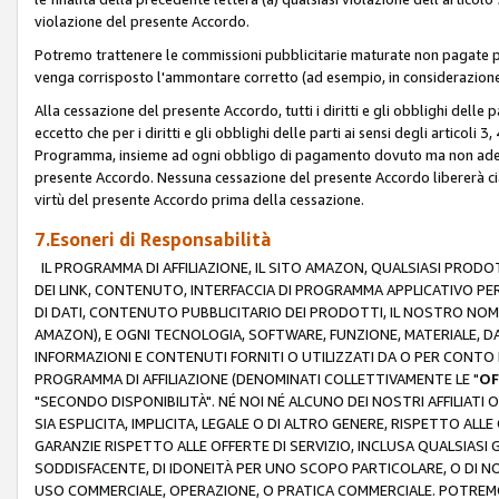
violazione del presente Accordo.
Potremo trattenere le commissioni pubblicitarie maturate non pagate pe
venga corrisposto l'ammontare corretto (ad esempio, in considerazione 
Alla cessazione del presente Accordo, tutti i diritti e gli obblighi delle 
eccetto che per i diritti e gli obblighi delle parti ai sensi degli articoli 
Programma, insieme ad ogni obbligo di pagamento dovuto ma non adempi
presente Accordo. Nessuna cessazione del presente Accordo libererà cia
virtù del presente Accordo prima della cessazione.
7.Esoneri di Responsabilità
IL PROGRAMMA DI AFFILIAZIONE, IL SITO AMAZON, QUALSIASI PRODO
DEI LINK, CONTENUTO, INTERFACCIA DI PROGRAMMA APPLICATIVO PER
DI DATI, CONTENUTO PUBBLICITARIO DEI PRODOTTI, IL NOSTRO NOME 
AMAZON), E OGNI TECNOLOGIA, SOFTWARE, FUNZIONE, MATERIALE, DAT
INFORMAZIONI E CONTENUTI FORNITI O UTILIZZATI DA O PER CONTO N
PROGRAMMA DI AFFILIAZIONE (DENOMINATI COLLETTIVAMENTE LE "
OF
"SECONDO DISPONIBILITÀ". NÉ NOI NÉ ALCUNO DEI NOSTRI AFFILIATI 
SIA ESPLICITA, IMPLICITA, LEGALE O DI ALTRO GENERE, RISPETTO ALLE
GARANZIE RISPETTO ALLE OFFERTE DI SERVIZIO, INCLUSA QUALSIASI G
SODDISFACENTE, DI IDONEITÀ PER UNO SCOPO PARTICOLARE, O DI NO
USO COMMERCIALE, OPERAZIONE, O PRATICA COMMERCIALE. POTREMO 