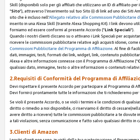
Skill (disponibili solo per gli affiliati che utilizzano un ID di affiliato
"
Sito
"), attraverso l'inserimento sul tuo Sito (i) di link ad uno dei Siti A
sito che è incluso nell'
Allegato relativo alle Commissioni Pubblicitarie 
inserito in una Alexa Skill (tramite Alexa Shopping Kit). I link devono u
forniamo ed essere conformi al presente Accordo ("
Link Speciali
").
Quando i nostri clienti cliccano su o attivano i Link Speciali per acquis
ricevere le commissioni pubblicitarie relative agli acquisti idonei, come 
Commissioni Pubblicitarie del Programma di Affiliazione
. Al fine di fa
dati, immagini, testi, formati dei link, widget, link, contenuto pubblicita
Alexa e altre informazioni connesse con il Programma di Affiliazione ("
qualsiasi dato, immagine, testo o altre informazioni o contenuti relativi 
2.Requisiti di Conformità del Programma di Affiliazi
Devi rispettare il presente Accordo per partecipare al Programma di Affi
Devi fornirci prontamente tutte le informazioni che ti richiederemo per 
Se violi il presente Accordo, o se violi i termini e le condizioni di quals
diritto o rimedio a noi disponibile, ci riserviamo il diritto di cessare(n
avere diritto a ricevere) tutte le commissioni pubblicitarie a te dovute
a tali violazioni, senza comunicazione e fatto salvo qualsiasi diritto in
3.Clienti di Amazon
I nostri clienti non sono, in virtù della tua partecipazione al Programma d