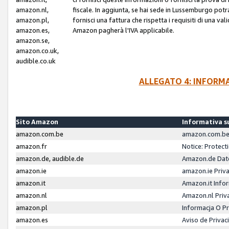
amazon.nl,
fiscale. In aggiunta, se hai sede in Lussemburgo potr
amazon.pl,
fornisci una fattura che rispetta i requisiti di una va
amazon.es,
Amazon pagherà l'IVA applicabile.
amazon.se,
amazon.co.uk,
audible.co.uk
ALLEGATO 4: INFORM
Sito Amazon
Informativa su
amazon.com.be
amazon.com.be 
amazon.fr
Notice: Protect
amazon.de, audible.de
Amazon.de Dat
amazon.ie
amazon.ie Priv
amazon.it
Amazon.it Infor
amazon.nl
Amazon.nl Priv
amazon.pl
Informacja O P
amazon.es
Aviso de Priva