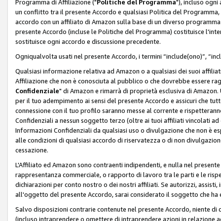
Programma di Affiliazione ("
Politiche del Programma
"), incluso ogn
un conflitto tra il presente Accordo e qualsiasi Politica del Programma, 
accordo con un affiliato di Amazon sulla base di un diverso programma d
presente Accordo (incluse le Politiche del Programma) costituisce l'int
sostituisce ogni accordo e discussione precedente.
Ogniqualvolta usati nel presente Accordo, i termini “include(ono)”, “inc
Qualsiasi informazione relativa ad Amazon o a qualsiasi dei suoi affilia
Affiliazione che non è conosciuta al pubblico o che dovrebbe essere ra
Confidenziale
" di Amazon e rimarrà di proprietà esclusiva di Amazon. 
per il tuo adempimento ai sensi del presente Accordo e assicuri che tutt
connessione con il tuo profilo saranno messe al corrente e rispetterann
Confidenziali a nessun soggetto terzo (oltre ai tuoi affiliati vincolati a
Informazioni Confidenziali da qualsiasi uso o divulgazione che non è e
alle condizioni di qualsiasi accordo di riservatezza o di non divulgazione 
cessazione.
L'Affiliato ed Amazon sono contraenti indipendenti, e nulla nel presente
rappresentanza commerciale, o rapporto di lavoro tra le parti e le rispe
dichiarazioni per conto nostro o dei nostri affiliati. Se autorizzi, assisti,
all'oggetto del presente Accordo, sarai considerato il soggetto che ha 
Salvo disposizioni contrarie contenute nel presente Accordo, niente di q
(incluso intraprendere o omettere di intraprendere azioni in relazione a