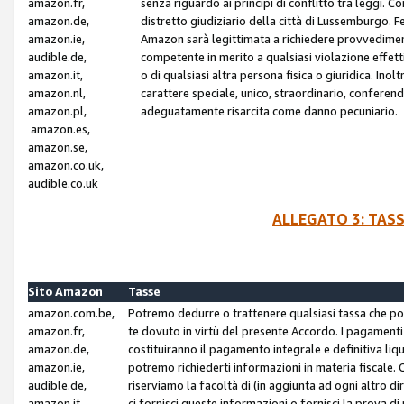
amazon.fr,
senza riguardo ai principi di conflitto tra leggi. C
amazon.de,
distretto giudiziario della città di Lussemburgo. 
amazon.ie,
Amazon sarà legittimata a richiedere provvedimenti 
audible.de,
competente in merito a qualsiasi violazione effettiv
amazon.it,
o di qualsiasi altra persona fisica o giuridica. Ino
amazon.nl,
carattere speciale, unico, straordinario, conferen
amazon.pl,
adeguatamente risarcita come danno pecuniario.
amazon.es,
amazon.se,
amazon.co.uk,
audible.co.uk
ALLEGATO 3: TAS
Sito Amazon
Tasse
amazon.com.be,
Potremo dedurre o trattenere qualsiasi tassa che p
amazon.fr,
te dovuto in virtù del presente Accordo. I pagamenti c
amazon.de,
costituiranno il pagamento integrale e definitiva liq
amazon.ie,
potremo richiederti informazioni in materia fiscale. Qu
audible.de,
riserviamo la facoltà di (in aggiunta ad ogni altro di
amazon.it,
ci fornisci queste informazioni o fornisci la prova 