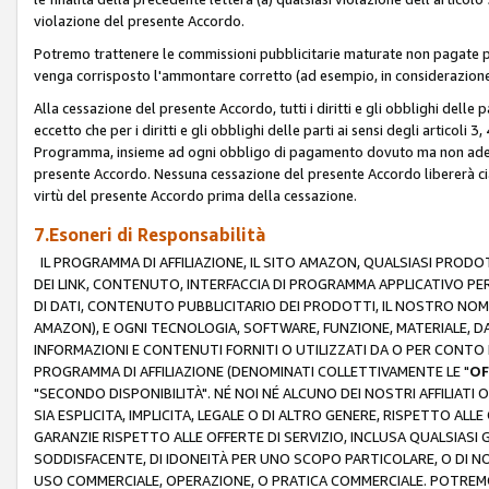
violazione del presente Accordo.
Potremo trattenere le commissioni pubblicitarie maturate non pagate pe
venga corrisposto l'ammontare corretto (ad esempio, in considerazione 
Alla cessazione del presente Accordo, tutti i diritti e gli obblighi delle 
eccetto che per i diritti e gli obblighi delle parti ai sensi degli articoli 
Programma, insieme ad ogni obbligo di pagamento dovuto ma non adempi
presente Accordo. Nessuna cessazione del presente Accordo libererà cia
virtù del presente Accordo prima della cessazione.
7.Esoneri di Responsabilità
IL PROGRAMMA DI AFFILIAZIONE, IL SITO AMAZON, QUALSIASI PRODO
DEI LINK, CONTENUTO, INTERFACCIA DI PROGRAMMA APPLICATIVO PER
DI DATI, CONTENUTO PUBBLICITARIO DEI PRODOTTI, IL NOSTRO NOME 
AMAZON), E OGNI TECNOLOGIA, SOFTWARE, FUNZIONE, MATERIALE, DAT
INFORMAZIONI E CONTENUTI FORNITI O UTILIZZATI DA O PER CONTO N
PROGRAMMA DI AFFILIAZIONE (DENOMINATI COLLETTIVAMENTE LE "
OF
"SECONDO DISPONIBILITÀ". NÉ NOI NÉ ALCUNO DEI NOSTRI AFFILIATI 
SIA ESPLICITA, IMPLICITA, LEGALE O DI ALTRO GENERE, RISPETTO ALLE
GARANZIE RISPETTO ALLE OFFERTE DI SERVIZIO, INCLUSA QUALSIASI G
SODDISFACENTE, DI IDONEITÀ PER UNO SCOPO PARTICOLARE, O DI NO
USO COMMERCIALE, OPERAZIONE, O PRATICA COMMERCIALE. POTREMO 