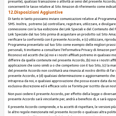
presunte), qualsiasi transazione o attività ai sensi del presente Accordo,
concernenti le tasse relative al Sito Amazon di riferimento come indicato
12.Disposizioni Aggiuntive
Di tanto in tanto possiamo inviare comunicazioni relative al Programma Af
SMS. Inoltre, potremo (a) controllare, registrare, utilizzare, e divulgare
connessione con la tua esibizione dei Link Speciali e del Contenuto del
Link Speciale dal tuo Sito prima di acquistare un prodotto sul Sito Amazo
verificare la conformità con il presente Accordo, e (c) utilizzare, ripro
Programma presentato sul tuo Sito come esempio delle migliori prassi n
personali, ti invitiamo a consultare l'Informativa Privacy di Amazon pert
Riconosci ed accetti che (a) noi e i nostri affiliati potremo in qualsiasi
differire da quelle contenute nel presente Accordo, (b) noi e i nostri af
applicazioni che sono simili a o che competono con il tuo Sito, (c) la 
del presente Accordo non costituirà una rinuncia al nostro diritto di far
presente Accordo, e (d) qualsiasi determinazione o aggiornamento che 
intrapresa da noi, e qualsiasi approvazione che possa essere data da noi
esclusiva discrezione ed è efficace solo se fornita per iscritto da un n
Non puoi cedere il presente Accordo, per effetto della legge o diversame
presente Accordo sarà vincolante per, andrà a beneficio di, e sarà opponib
Il presente Accordo comprende, e tu accetti di rispettare, le versioni più a
le altre regole menzionate nel presente Accordo o qualsiasi altra politic