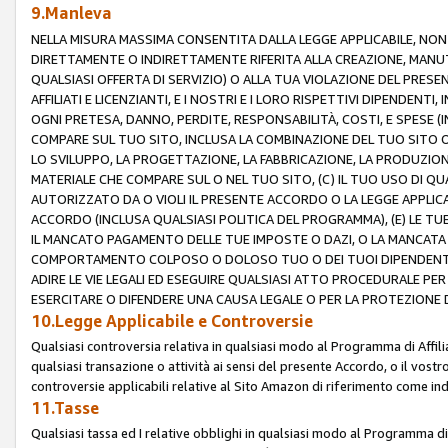
9.Manleva
NELLA MISURA MASSIMA CONSENTITA DALLA LEGGE APPLICABILE, NO
DIRETTAMENTE O INDIRETTAMENTE RIFERITA ALLA CREAZIONE, MANUT
QUALSIASI OFFERTA DI SERVIZIO) O ALLA TUA VIOLAZIONE DEL PRESE
AFFILIATI E LICENZIANTI, E I NOSTRI E I LORO RISPETTIVI DIPENDENT
OGNI PRETESA, DANNO, PERDITE, RESPONSABILITÀ, COSTI, E SPESE (IN
COMPARE SUL TUO SITO, INCLUSA LA COMBINAZIONE DEL TUO SITO O D
LO SVILUPPO, LA PROGETTAZIONE, LA FABBRICAZIONE, LA PRODUZIONE
MATERIALE CHE COMPARE SUL O NEL TUO SITO, (C) IL TUO USO DI QUA
AUTORIZZATO DA O VIOLI IL PRESENTE ACCORDO O LA LEGGE APPLICA
ACCORDO (INCLUSA QUALSIASI POLITICA DEL PROGRAMMA), (E) LE TU
IL MANCATO PAGAMENTO DELLE TUE IMPOSTE O DAZI, O LA MANCATA O
COMPORTAMENTO COLPOSO O DOLOSO TUO O DEI TUOI DIPENDENTI
ADIRE LE VIE LEGALI ED ESEGUIRE QUALSIASI ATTO PROCEDURALE PE
ESERCITARE O DIFENDERE UNA CAUSA LEGALE O PER LA PROTEZIONE DEI
10.Legge Applicabile e Controversie
Qualsiasi controversia relativa in qualsiasi modo al Programma di Affil
qualsiasi transazione o attività ai sensi del presente Accordo, o il vostro
controversie applicabili relative al Sito Amazon di riferimento come indi
11.Tasse
Qualsiasi tassa ed I relative obblighi in qualsiasi modo al Programma di