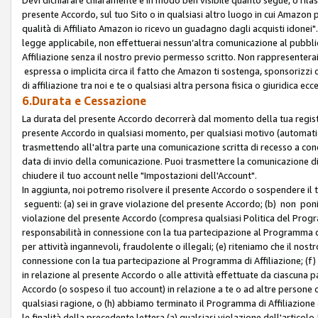
presente Accordo, sul tuo Sito o in qualsiasi altro luogo in cui Amazon
qualità di Affiliato Amazon io ricevo un guadagno dagli acquisti idonei"
legge applicabile, non effettuerai nessun’altra comunicazione al pubbl
Affiliazione senza il nostro previo permesso scritto. Non rappresenterai 
espressa o implicita circa il fatto che Amazon ti sostenga, sponsorizzi
di affiliazione tra noi e te o qualsiasi altra persona fisica o giuridica
6.Durata e Cessazione
La durata del presente Accordo decorrerà dal momento della tua registraz
presente Accordo in qualsiasi momento, per qualsiasi motivo (automaticam
trasmettendo all'altra parte una comunicazione scritta di recesso a cond
data di invio della comunicazione. Puoi trasmettere la comunicazione di
chiudere il tuo account nelle "Impostazioni dell'Account".
In aggiunta, noi potremo risolvere il presente Accordo o sospendere il
seguenti: (a) sei in grave violazione del presente Accordo; (b) non poni
violazione del presente Accordo (compresa qualsiasi Politica del Program
responsabilità in connessione con la tua partecipazione al Programma di 
per attività ingannevoli, fraudolente o illegali; (e) riteniamo che il n
connessione con la tua partecipazione al Programma di Affiliazione; (f)
in relazione al presente Accordo o alle attività effettuate da ciascuna
Accordo (o sospeso il tuo account) in relazione a te o ad altre persone c
qualsiasi ragione, o (h) abbiamo terminato il Programma di Affiliazione
le finalità della precedente lettera (a) qualsiasi violazione dell'artic