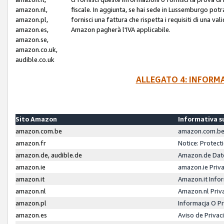
amazon.nl,
fiscale. In aggiunta, se hai sede in Lussemburgo potr
amazon.pl,
fornisci una fattura che rispetta i requisiti di una va
amazon.es,
Amazon pagherà l'IVA applicabile.
amazon.se,
amazon.co.uk,
audible.co.uk
ALLEGATO 4: INFORM
Sito Amazon
Informativa su
amazon.com.be
amazon.com.be 
amazon.fr
Notice: Protect
amazon.de, audible.de
Amazon.de Dat
amazon.ie
amazon.ie Priv
amazon.it
Amazon.it Infor
amazon.nl
Amazon.nl Priv
amazon.pl
Informacja O P
amazon.es
Aviso de Priva