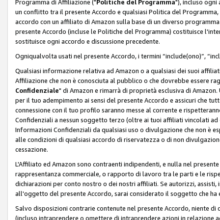
Programma di Affiliazione ("
Politiche del Programma
"), incluso ogn
un conflitto tra il presente Accordo e qualsiasi Politica del Programma, 
accordo con un affiliato di Amazon sulla base di un diverso programma d
presente Accordo (incluse le Politiche del Programma) costituisce l'int
sostituisce ogni accordo e discussione precedente.
Ogniqualvolta usati nel presente Accordo, i termini “include(ono)”, “inc
Qualsiasi informazione relativa ad Amazon o a qualsiasi dei suoi affilia
Affiliazione che non è conosciuta al pubblico o che dovrebbe essere ra
Confidenziale
" di Amazon e rimarrà di proprietà esclusiva di Amazon. 
per il tuo adempimento ai sensi del presente Accordo e assicuri che tutt
connessione con il tuo profilo saranno messe al corrente e rispetterann
Confidenziali a nessun soggetto terzo (oltre ai tuoi affiliati vincolati a
Informazioni Confidenziali da qualsiasi uso o divulgazione che non è e
alle condizioni di qualsiasi accordo di riservatezza o di non divulgazione 
cessazione.
L'Affiliato ed Amazon sono contraenti indipendenti, e nulla nel presente
rappresentanza commerciale, o rapporto di lavoro tra le parti e le rispe
dichiarazioni per conto nostro o dei nostri affiliati. Se autorizzi, assisti,
all'oggetto del presente Accordo, sarai considerato il soggetto che ha 
Salvo disposizioni contrarie contenute nel presente Accordo, niente di q
(incluso intraprendere o omettere di intraprendere azioni in relazione a