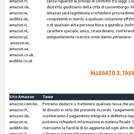
amazon.fr,
senza riguardo ai principi di conflitto tra leggi. C
amazon.de,
distretto giudiziario della città di Lussemburgo. 
amazon.ie,
Amazon sarà legittimata a richiedere provvedimenti 
audible.de,
competente in merito a qualsiasi violazione effettiv
amazon.it,
o di qualsiasi altra persona fisica o giuridica. Ino
amazon.nl,
carattere speciale, unico, straordinario, conferen
amazon.pl,
adeguatamente risarcita come danno pecuniario.
amazon.es,
amazon.se,
amazon.co.uk,
audible.co.uk
ALLEGATO 3: TAS
Sito Amazon
Tasse
amazon.com.be,
Potremo dedurre o trattenere qualsiasi tassa che p
amazon.fr,
te dovuto in virtù del presente Accordo. I pagamenti c
amazon.de,
costituiranno il pagamento integrale e definitiva liq
amazon.ie,
potremo richiederti informazioni in materia fiscale. Qu
audible.de,
riserviamo la facoltà di (in aggiunta ad ogni altro di
amazon.it,
ci fornisci queste informazioni o fornisci la prova 