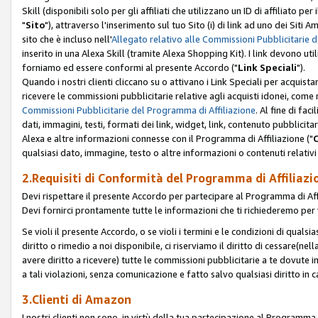
Skill (disponibili solo per gli affiliati che utilizzano un ID di affiliato
"
Sito
"), attraverso l'inserimento sul tuo Sito (i) di link ad uno dei Siti A
sito che è incluso nell'
Allegato relativo alle Commissioni Pubblicitarie 
inserito in una Alexa Skill (tramite Alexa Shopping Kit). I link devono u
forniamo ed essere conformi al presente Accordo ("
Link Speciali
").
Quando i nostri clienti cliccano su o attivano i Link Speciali per acquis
ricevere le commissioni pubblicitarie relative agli acquisti idonei, come 
Commissioni Pubblicitarie del Programma di Affiliazione
. Al fine di fa
dati, immagini, testi, formati dei link, widget, link, contenuto pubblicita
Alexa e altre informazioni connesse con il Programma di Affiliazione ("
qualsiasi dato, immagine, testo o altre informazioni o contenuti relativi 
2.Requisiti di Conformità del Programma di Affiliazi
Devi rispettare il presente Accordo per partecipare al Programma di Affi
Devi fornirci prontamente tutte le informazioni che ti richiederemo per 
Se violi il presente Accordo, o se violi i termini e le condizioni di quals
diritto o rimedio a noi disponibile, ci riserviamo il diritto di cessare(n
avere diritto a ricevere) tutte le commissioni pubblicitarie a te dovute
a tali violazioni, senza comunicazione e fatto salvo qualsiasi diritto in
3.Clienti di Amazon
I nostri clienti non sono, in virtù della tua partecipazione al Programma d