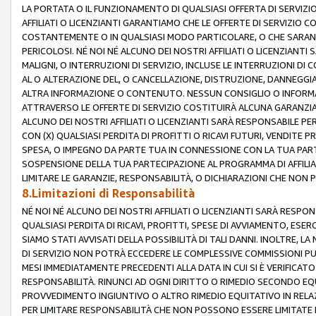
LA PORTATA O IL FUNZIONAMENTO DI QUALSIASI OFFERTA DI SERVIZIO
AFFILIATI O LICENZIANTI GARANTIAMO CHE LE OFFERTE DI SERVIZI
COSTANTEMENTE O IN QUALSIASI MODO PARTICOLARE, O CHE SARANN
PERICOLOSI. NÉ NOI NÉ ALCUNO DEI NOSTRI AFFILIATI O LICENZIANTI
MALIGNI, O INTERRUZIONI DI SERVIZIO, INCLUSE LE INTERRUZIONI D
AL O ALTERAZIONE DEL, O CANCELLAZIONE, DISTRUZIONE, DANNEGGIA
ALTRA INFORMAZIONE O CONTENUTO. NESSUN CONSIGLIO O INFORMAZ
ATTRAVERSO LE OFFERTE DI SERVIZIO COSTITUIRÀ ALCUNA GARANZI
ALCUNO DEI NOSTRI AFFILIATI O LICENZIANTI SARÀ RESPONSABILE P
CON (X) QUALSIASI PERDITA DI PROFITTI O RICAVI FUTURI, VENDITE P
SPESA, O IMPEGNO DA PARTE TUA IN CONNESSIONE CON LA TUA PARTE
SOSPENSIONE DELLA TUA PARTECIPAZIONE AL PROGRAMMA DI AFFILIA
LIMITARE LE GARANZIE, RESPONSABILITÀ, O DICHIARAZIONI CHE NON 
8.Limitazioni di Responsabilità
NÉ NOI NÉ ALCUNO DEI NOSTRI AFFILIATI O LICENZIANTI SARÀ RESPONS
QUALSIASI PERDITA DI RICAVI, PROFITTI, SPESE DI AVVIAMENTO, ESE
SIAMO STATI AVVISATI DELLA POSSIBILITÀ DI TALI DANNI. INOLTRE,
DI SERVIZIO NON POTRÀ ECCEDERE LE COMPLESSIVE COMMISSIONI PU
MESI IMMEDIATAMENTE PRECEDENTI ALLA DATA IN CUI SI È VERIFICAT
RESPONSABILITÀ. RINUNCI AD OGNI DIRITTO O RIMEDIO SECONDO EQUI
PROVVEDIMENTO INGIUNTIVO O ALTRO RIMEDIO EQUITATIVO IN RELA
PER LIMITARE RESPONSABILITÀ CHE NON POSSONO ESSERE LIMITATE I