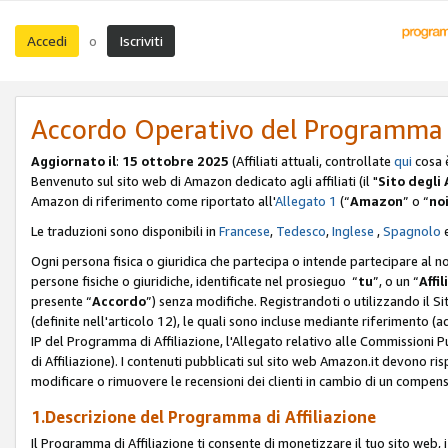
Accedi
Iscriviti
o
Accordo Operativo del Programma d
Aggiornato il
:
15 ottobre 2025
(Affiliati attuali, controllate
qui
cosa 
Benvenuto sul sito web di Amazon dedicato agli affiliati (il "
Sito degli A
Amazon di riferimento come riportato all'
Allegato 1
(“
Amazon
” o “
no
Le traduzioni sono disponibili in
Francese
,
Tedesco
,
Inglese
,
Spagnolo
Ogni persona fisica o giuridica che partecipa o intende partecipare al n
persone fisiche o giuridiche, identificate nel prosieguo “
tu
”, o un “
Affil
presente “
Accordo
”) senza modifiche. Registrandoti o utilizzando il Sito
(definite nell'articolo 12), le quali sono incluse mediante riferimento (a
IP del Programma di Affiliazione, l'Allegato relativo alle Commissioni 
di Affiliazione). I contenuti pubblicati sul sito web Amazon.it devono ris
modificare o rimuovere le recensioni dei clienti in cambio di un compens
1.Descrizione del Programma di Affiliazione
Il Programma di Affiliazione ti consente di monetizzare il tuo sito web, 