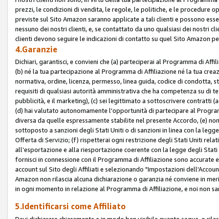
prezzi, le condizioni di vendita, le regole, le politiche, e le procedure ope
previste sul Sito Amazon saranno applicate a tali clienti e possono ess
nessuno dei nostri clienti, e, se contattato da uno qualsiasi dei nostri cl
clienti devono seguire le indicazioni di contatto su quel Sito Amazon per
4.Garanzie
Dichiari, garantisci, e convieni che (a) parteciperai al Programma di Affil
(b) né la tua partecipazione al Programma di Affiliazione né la tua crea
normativa, ordine, licenza, permesso, linea guida, codice di condotta, 
requisiti di qualsiasi autorità amministrativa che ha competenza su di te
pubblicità, e il marketing), (c) sei legittimato a sottoscrivere contratti
(d) hai valutato autonomamente l'opportunità di partecipare al Programm
diversa da quelle espressamente stabilite nel presente Accordo, (e) non 
sottoposto a sanzioni degli Stati Uniti o di sanzioni in linea con la legge
Offerta di Servizio; (f) rispetterai ogni restrizione degli Stati Uniti rel
all’esportazione e alla riesportazione coerente con la legge degli Stati U
fornisci in connessione con il Programma di Affiliazione sono accurate
account sul Sito degli Affiliati e selezionando "Impostazioni dell'Accoun
Amazon non rilascia alcuna dichiarazione o garanzia né conviene in merit
in ogni momento in relazione al Programma di Affiliazione, e noi non sa
5.Identificarsi come Affiliato
Devi dichiarare chiaramente e in modo ben visibile quanto segue, o ril