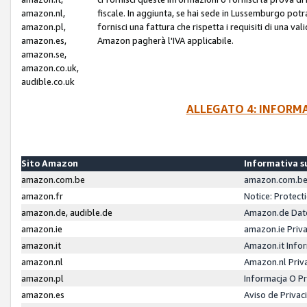
amazon.nl,
fiscale. In aggiunta, se hai sede in Lussemburgo potr
amazon.pl,
fornisci una fattura che rispetta i requisiti di una va
amazon.es,
Amazon pagherà l'IVA applicabile.
amazon.se,
amazon.co.uk,
audible.co.uk
ALLEGATO 4: INFORM
Sito Amazon
Informativa su
amazon.com.be
amazon.com.be 
amazon.fr
Notice: Protect
amazon.de, audible.de
Amazon.de Dat
amazon.ie
amazon.ie Priv
amazon.it
Amazon.it Infor
amazon.nl
Amazon.nl Priv
amazon.pl
Informacja O P
amazon.es
Aviso de Priva