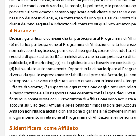
prezzi, le condizioni di vendita, le regole, le politiche, e le procedure ope
previste sul Sito Amazon saranno applicate a tali clienti e possono ess
nessuno dei nostri clienti, e, se contattato da uno qualsiasi dei nostri cl
clienti devono seguire le indicazioni di contatto su quel Sito Amazon per
4.Garanzie
Dichiari, garantisci, e convieni che (a) parteciperai al Programma di Affil
(b) né la tua partecipazione al Programma di Affiliazione né la tua crea
normativa, ordine, licenza, permesso, linea guida, codice di condotta, 
requisiti di qualsiasi autorità amministrativa che ha competenza su di te
pubblicità, e il marketing), (c) sei legittimato a sottoscrivere contratti
(d) hai valutato autonomamente l'opportunità di partecipare al Programm
diversa da quelle espressamente stabilite nel presente Accordo, (e) non 
sottoposto a sanzioni degli Stati Uniti o di sanzioni in linea con la legge
Offerta di Servizio; (f) rispetterai ogni restrizione degli Stati Uniti rel
all’esportazione e alla riesportazione coerente con la legge degli Stati U
fornisci in connessione con il Programma di Affiliazione sono accurate
account sul Sito degli Affiliati e selezionando "Impostazioni dell'Accoun
Amazon non rilascia alcuna dichiarazione o garanzia né conviene in merit
in ogni momento in relazione al Programma di Affiliazione, e noi non sa
5.Identificarsi come Affiliato
Devi dichiarare chiaramente e in modo ben visibile quanto segue, o ril