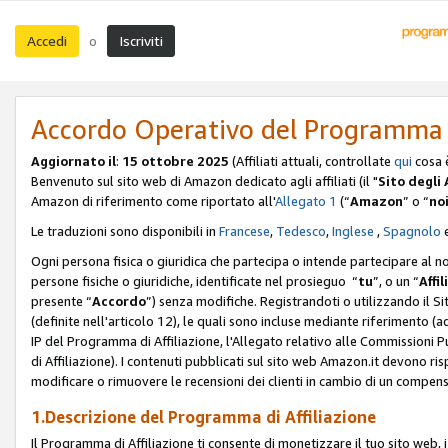
Accedi
Iscriviti
o
Accordo Operativo del Programma d
Aggiornato il
:
15 ottobre 2025
(Affiliati attuali, controllate
qui
cosa 
Benvenuto sul sito web di Amazon dedicato agli affiliati (il "
Sito degli A
Amazon di riferimento come riportato all'
Allegato 1
(“
Amazon
” o “
no
Le traduzioni sono disponibili in
Francese
,
Tedesco
,
Inglese
,
Spagnolo
Ogni persona fisica o giuridica che partecipa o intende partecipare al n
persone fisiche o giuridiche, identificate nel prosieguo “
tu
”, o un “
Affil
presente “
Accordo
”) senza modifiche. Registrandoti o utilizzando il Sito
(definite nell'articolo 12), le quali sono incluse mediante riferimento (a
IP del Programma di Affiliazione, l'Allegato relativo alle Commissioni 
di Affiliazione). I contenuti pubblicati sul sito web Amazon.it devono ris
modificare o rimuovere le recensioni dei clienti in cambio di un compens
1.Descrizione del Programma di Affiliazione
Il Programma di Affiliazione ti consente di monetizzare il tuo sito web, 