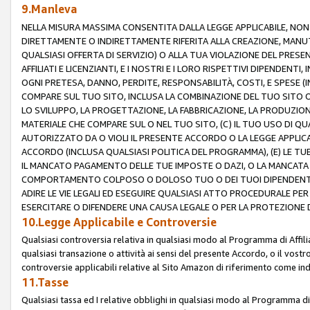
9.Manleva
NELLA MISURA MASSIMA CONSENTITA DALLA LEGGE APPLICABILE, NO
DIRETTAMENTE O INDIRETTAMENTE RIFERITA ALLA CREAZIONE, MANUT
QUALSIASI OFFERTA DI SERVIZIO) O ALLA TUA VIOLAZIONE DEL PRESE
AFFILIATI E LICENZIANTI, E I NOSTRI E I LORO RISPETTIVI DIPENDENT
OGNI PRETESA, DANNO, PERDITE, RESPONSABILITÀ, COSTI, E SPESE (IN
COMPARE SUL TUO SITO, INCLUSA LA COMBINAZIONE DEL TUO SITO O D
LO SVILUPPO, LA PROGETTAZIONE, LA FABBRICAZIONE, LA PRODUZIONE
MATERIALE CHE COMPARE SUL O NEL TUO SITO, (C) IL TUO USO DI QUA
AUTORIZZATO DA O VIOLI IL PRESENTE ACCORDO O LA LEGGE APPLICA
ACCORDO (INCLUSA QUALSIASI POLITICA DEL PROGRAMMA), (E) LE TU
IL MANCATO PAGAMENTO DELLE TUE IMPOSTE O DAZI, O LA MANCATA O
COMPORTAMENTO COLPOSO O DOLOSO TUO O DEI TUOI DIPENDENTI
ADIRE LE VIE LEGALI ED ESEGUIRE QUALSIASI ATTO PROCEDURALE PE
ESERCITARE O DIFENDERE UNA CAUSA LEGALE O PER LA PROTEZIONE DEI
10.Legge Applicabile e Controversie
Qualsiasi controversia relativa in qualsiasi modo al Programma di Affil
qualsiasi transazione o attività ai sensi del presente Accordo, o il vostro
controversie applicabili relative al Sito Amazon di riferimento come indi
11.Tasse
Qualsiasi tassa ed I relative obblighi in qualsiasi modo al Programma di