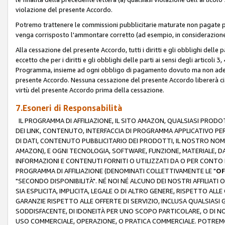
violazione del presente Accordo.
Potremo trattenere le commissioni pubblicitarie maturate non pagate pe
venga corrisposto l'ammontare corretto (ad esempio, in considerazione 
Alla cessazione del presente Accordo, tutti i diritti e gli obblighi delle 
eccetto che per i diritti e gli obblighi delle parti ai sensi degli articoli 
Programma, insieme ad ogni obbligo di pagamento dovuto ma non adempi
presente Accordo. Nessuna cessazione del presente Accordo libererà cia
virtù del presente Accordo prima della cessazione.
7.Esoneri di Responsabilità
IL PROGRAMMA DI AFFILIAZIONE, IL SITO AMAZON, QUALSIASI PRODO
DEI LINK, CONTENUTO, INTERFACCIA DI PROGRAMMA APPLICATIVO PER
DI DATI, CONTENUTO PUBBLICITARIO DEI PRODOTTI, IL NOSTRO NOME 
AMAZON), E OGNI TECNOLOGIA, SOFTWARE, FUNZIONE, MATERIALE, DAT
INFORMAZIONI E CONTENUTI FORNITI O UTILIZZATI DA O PER CONTO N
PROGRAMMA DI AFFILIAZIONE (DENOMINATI COLLETTIVAMENTE LE "
OF
"SECONDO DISPONIBILITÀ". NÉ NOI NÉ ALCUNO DEI NOSTRI AFFILIATI 
SIA ESPLICITA, IMPLICITA, LEGALE O DI ALTRO GENERE, RISPETTO ALLE
GARANZIE RISPETTO ALLE OFFERTE DI SERVIZIO, INCLUSA QUALSIASI G
SODDISFACENTE, DI IDONEITÀ PER UNO SCOPO PARTICOLARE, O DI NO
USO COMMERCIALE, OPERAZIONE, O PRATICA COMMERCIALE. POTREMO 