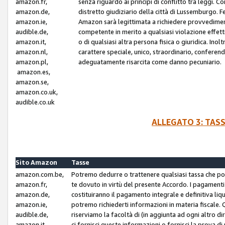
amazon.fr,
senza riguardo ai principi di conflitto tra leggi. C
amazon.de,
distretto giudiziario della città di Lussemburgo. 
amazon.ie,
Amazon sarà legittimata a richiedere provvedimenti 
audible.de,
competente in merito a qualsiasi violazione effettiv
amazon.it,
o di qualsiasi altra persona fisica o giuridica. Ino
amazon.nl,
carattere speciale, unico, straordinario, conferen
amazon.pl,
adeguatamente risarcita come danno pecuniario.
amazon.es,
amazon.se,
amazon.co.uk,
audible.co.uk
ALLEGATO 3: TAS
Sito Amazon
Tasse
amazon.com.be,
Potremo dedurre o trattenere qualsiasi tassa che p
amazon.fr,
te dovuto in virtù del presente Accordo. I pagamenti c
amazon.de,
costituiranno il pagamento integrale e definitiva liq
amazon.ie,
potremo richiederti informazioni in materia fiscale. Qu
audible.de,
riserviamo la facoltà di (in aggiunta ad ogni altro di
amazon.it,
ci fornisci queste informazioni o fornisci la prova 