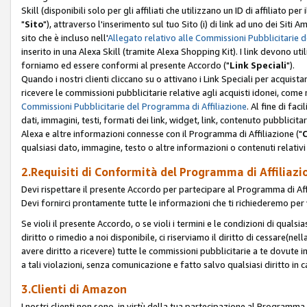
Skill (disponibili solo per gli affiliati che utilizzano un ID di affiliato
"
Sito
"), attraverso l'inserimento sul tuo Sito (i) di link ad uno dei Siti A
sito che è incluso nell'
Allegato relativo alle Commissioni Pubblicitarie 
inserito in una Alexa Skill (tramite Alexa Shopping Kit). I link devono u
forniamo ed essere conformi al presente Accordo ("
Link Speciali
").
Quando i nostri clienti cliccano su o attivano i Link Speciali per acquis
ricevere le commissioni pubblicitarie relative agli acquisti idonei, come 
Commissioni Pubblicitarie del Programma di Affiliazione
. Al fine di fa
dati, immagini, testi, formati dei link, widget, link, contenuto pubblicita
Alexa e altre informazioni connesse con il Programma di Affiliazione ("
qualsiasi dato, immagine, testo o altre informazioni o contenuti relativi 
2.Requisiti di Conformità del Programma di Affiliazi
Devi rispettare il presente Accordo per partecipare al Programma di Affi
Devi fornirci prontamente tutte le informazioni che ti richiederemo per 
Se violi il presente Accordo, o se violi i termini e le condizioni di quals
diritto o rimedio a noi disponibile, ci riserviamo il diritto di cessare(n
avere diritto a ricevere) tutte le commissioni pubblicitarie a te dovute
a tali violazioni, senza comunicazione e fatto salvo qualsiasi diritto in
3.Clienti di Amazon
I nostri clienti non sono, in virtù della tua partecipazione al Programma d