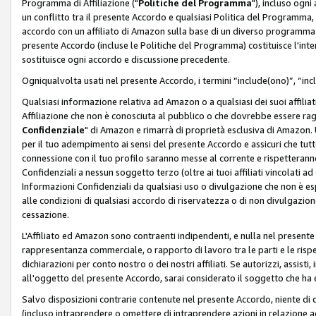
Programma di Affiliazione ("
Politiche del Programma
"), incluso ogn
un conflitto tra il presente Accordo e qualsiasi Politica del Programma, 
accordo con un affiliato di Amazon sulla base di un diverso programma d
presente Accordo (incluse le Politiche del Programma) costituisce l'int
sostituisce ogni accordo e discussione precedente.
Ogniqualvolta usati nel presente Accordo, i termini “include(ono)”, “inc
Qualsiasi informazione relativa ad Amazon o a qualsiasi dei suoi affilia
Affiliazione che non è conosciuta al pubblico o che dovrebbe essere ra
Confidenziale
" di Amazon e rimarrà di proprietà esclusiva di Amazon. 
per il tuo adempimento ai sensi del presente Accordo e assicuri che tutt
connessione con il tuo profilo saranno messe al corrente e rispetterann
Confidenziali a nessun soggetto terzo (oltre ai tuoi affiliati vincolati a
Informazioni Confidenziali da qualsiasi uso o divulgazione che non è e
alle condizioni di qualsiasi accordo di riservatezza o di non divulgazione 
cessazione.
L'Affiliato ed Amazon sono contraenti indipendenti, e nulla nel presente
rappresentanza commerciale, o rapporto di lavoro tra le parti e le rispe
dichiarazioni per conto nostro o dei nostri affiliati. Se autorizzi, assisti,
all'oggetto del presente Accordo, sarai considerato il soggetto che ha 
Salvo disposizioni contrarie contenute nel presente Accordo, niente di q
(incluso intraprendere o omettere di intraprendere azioni in relazione a