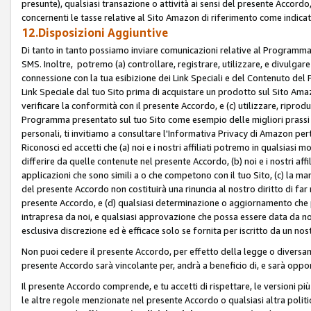
presunte), qualsiasi transazione o attività ai sensi del presente Accordo,
concernenti le tasse relative al Sito Amazon di riferimento come indicato
12.Disposizioni Aggiuntive
Di tanto in tanto possiamo inviare comunicazioni relative al Programma Af
SMS. Inoltre, potremo (a) controllare, registrare, utilizzare, e divulgare
connessione con la tua esibizione dei Link Speciali e del Contenuto del
Link Speciale dal tuo Sito prima di acquistare un prodotto sul Sito Amazo
verificare la conformità con il presente Accordo, e (c) utilizzare, ripro
Programma presentato sul tuo Sito come esempio delle migliori prassi n
personali, ti invitiamo a consultare l'Informativa Privacy di Amazon pert
Riconosci ed accetti che (a) noi e i nostri affiliati potremo in qualsiasi
differire da quelle contenute nel presente Accordo, (b) noi e i nostri af
applicazioni che sono simili a o che competono con il tuo Sito, (c) la 
del presente Accordo non costituirà una rinuncia al nostro diritto di far
presente Accordo, e (d) qualsiasi determinazione o aggiornamento che 
intrapresa da noi, e qualsiasi approvazione che possa essere data da noi
esclusiva discrezione ed è efficace solo se fornita per iscritto da un n
Non puoi cedere il presente Accordo, per effetto della legge o diversame
presente Accordo sarà vincolante per, andrà a beneficio di, e sarà opponib
Il presente Accordo comprende, e tu accetti di rispettare, le versioni più a
le altre regole menzionate nel presente Accordo o qualsiasi altra politic