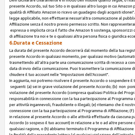
presente Accordo, sul tuo Sito o in qualsiasi altro luogo in cui Amazon
qualità di Affiliato Amazon io ricevo un guadagno dagli acquisti idonei"
legge applicabile, non effettuerai nessun’altra comunicazione al pubbl
Affiliazione senza il nostro previo permesso scritto. Non rappresenterai 
espressa o implicita circa il fatto che Amazon ti sostenga, sponsorizzi
di affiliazione tra noi e te o qualsiasi altra persona fisica o giuridica
6.Durata e Cessazione
La durata del presente Accordo decorrerà dal momento della tua registraz
presente Accordo in qualsiasi momento, per qualsiasi motivo (automaticam
trasmettendo all'altra parte una comunicazione scritta di recesso a cond
data di invio della comunicazione. Puoi trasmettere la comunicazione di
chiudere il tuo account nelle "Impostazioni dell'Account".
In aggiunta, noi potremo risolvere il presente Accordo o sospendere il
seguenti: (a) sei in grave violazione del presente Accordo; (b) non poni
violazione del presente Accordo (compresa qualsiasi Politica del Program
responsabilità in connessione con la tua partecipazione al Programma di 
per attività ingannevoli, fraudolente o illegali; (e) riteniamo che il n
connessione con la tua partecipazione al Programma di Affiliazione; (f)
in relazione al presente Accordo o alle attività effettuate da ciascuna
Accordo (o sospeso il tuo account) in relazione a te o ad altre persone c
qualsiasi ragione, o (h) abbiamo terminato il Programma di Affiliazione
le finalità della precedente lettera (a) qualsiasi violazione dell'artic