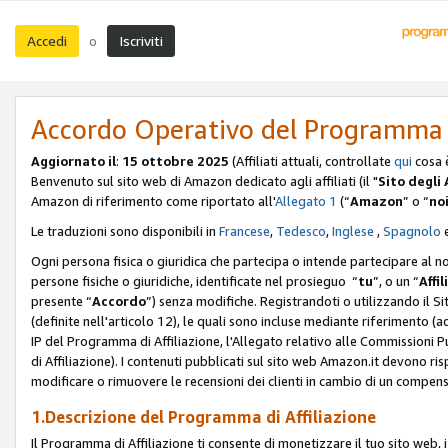
Accedi
Iscriviti
o
Accordo Operativo del Programma d
Aggiornato il
:
15 ottobre 2025
(Affiliati attuali, controllate
qui
cosa 
Benvenuto sul sito web di Amazon dedicato agli affiliati (il "
Sito degli A
Amazon di riferimento come riportato all'
Allegato 1
(“
Amazon
” o “
no
Le traduzioni sono disponibili in
Francese
,
Tedesco
,
Inglese
,
Spagnolo
Ogni persona fisica o giuridica che partecipa o intende partecipare al n
persone fisiche o giuridiche, identificate nel prosieguo “
tu
”, o un “
Affil
presente “
Accordo
”) senza modifiche. Registrandoti o utilizzando il Sito
(definite nell'articolo 12), le quali sono incluse mediante riferimento (a
IP del Programma di Affiliazione, l'Allegato relativo alle Commissioni 
di Affiliazione). I contenuti pubblicati sul sito web Amazon.it devono ris
modificare o rimuovere le recensioni dei clienti in cambio di un compens
1.Descrizione del Programma di Affiliazione
Il Programma di Affiliazione ti consente di monetizzare il tuo sito web, 