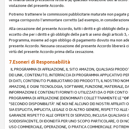
violazione del presente Accordo.
Potremo trattenere le commissioni pubblicitarie maturate non pagate pe
venga corrisposto l'ammontare corretto (ad esempio, in considerazione 
Alla cessazione del presente Accordo, tutti i diritti e gli obblighi delle 
eccetto che per i diritti e gli obblighi delle parti ai sensi degli articoli 
Programma, insieme ad ogni obbligo di pagamento dovuto ma non adempi
presente Accordo. Nessuna cessazione del presente Accordo libererà cia
virtù del presente Accordo prima della cessazione.
7.Esoneri di Responsabilità
IL PROGRAMMA DI AFFILIAZIONE, IL SITO AMAZON, QUALSIASI PRODO
DEI LINK, CONTENUTO, INTERFACCIA DI PROGRAMMA APPLICATIVO PER
DI DATI, CONTENUTO PUBBLICITARIO DEI PRODOTTI, IL NOSTRO NOME 
AMAZON), E OGNI TECNOLOGIA, SOFTWARE, FUNZIONE, MATERIALE, DAT
INFORMAZIONI E CONTENUTI FORNITI O UTILIZZATI DA O PER CONTO N
PROGRAMMA DI AFFILIAZIONE (DENOMINATI COLLETTIVAMENTE LE "
OF
"SECONDO DISPONIBILITÀ". NÉ NOI NÉ ALCUNO DEI NOSTRI AFFILIATI 
SIA ESPLICITA, IMPLICITA, LEGALE O DI ALTRO GENERE, RISPETTO ALLE
GARANZIE RISPETTO ALLE OFFERTE DI SERVIZIO, INCLUSA QUALSIASI G
SODDISFACENTE, DI IDONEITÀ PER UNO SCOPO PARTICOLARE, O DI NO
USO COMMERCIALE, OPERAZIONE, O PRATICA COMMERCIALE. POTREMO 