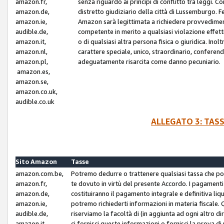
amazon.fr,
senza riguardo ai principi di conflitto tra leggi. C
amazon.de,
distretto giudiziario della città di Lussemburgo. 
amazon.ie,
Amazon sarà legittimata a richiedere provvedimenti 
audible.de,
competente in merito a qualsiasi violazione effettiv
amazon.it,
o di qualsiasi altra persona fisica o giuridica. Ino
amazon.nl,
carattere speciale, unico, straordinario, conferen
amazon.pl,
adeguatamente risarcita come danno pecuniario.
amazon.es,
amazon.se,
amazon.co.uk,
audible.co.uk
ALLEGATO 3: TAS
Sito Amazon
Tasse
amazon.com.be,
Potremo dedurre o trattenere qualsiasi tassa che p
amazon.fr,
te dovuto in virtù del presente Accordo. I pagamenti c
amazon.de,
costituiranno il pagamento integrale e definitiva liq
amazon.ie,
potremo richiederti informazioni in materia fiscale. Qu
audible.de,
riserviamo la facoltà di (in aggiunta ad ogni altro di
amazon.it,
ci fornisci queste informazioni o fornisci la prova 