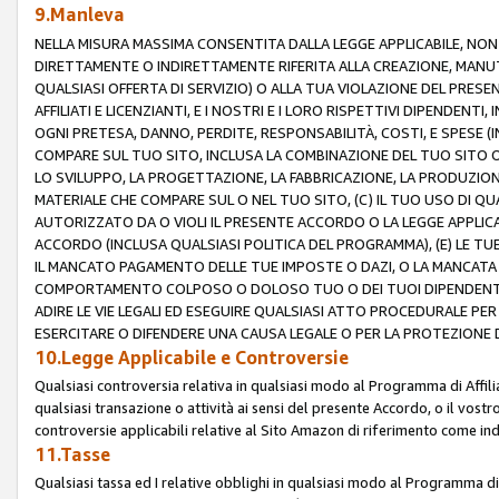
9.Manleva
NELLA MISURA MASSIMA CONSENTITA DALLA LEGGE APPLICABILE, NO
DIRETTAMENTE O INDIRETTAMENTE RIFERITA ALLA CREAZIONE, MANUT
QUALSIASI OFFERTA DI SERVIZIO) O ALLA TUA VIOLAZIONE DEL PRESE
AFFILIATI E LICENZIANTI, E I NOSTRI E I LORO RISPETTIVI DIPENDENT
OGNI PRETESA, DANNO, PERDITE, RESPONSABILITÀ, COSTI, E SPESE (IN
COMPARE SUL TUO SITO, INCLUSA LA COMBINAZIONE DEL TUO SITO O D
LO SVILUPPO, LA PROGETTAZIONE, LA FABBRICAZIONE, LA PRODUZIONE
MATERIALE CHE COMPARE SUL O NEL TUO SITO, (C) IL TUO USO DI QUA
AUTORIZZATO DA O VIOLI IL PRESENTE ACCORDO O LA LEGGE APPLICA
ACCORDO (INCLUSA QUALSIASI POLITICA DEL PROGRAMMA), (E) LE TU
IL MANCATO PAGAMENTO DELLE TUE IMPOSTE O DAZI, O LA MANCATA O
COMPORTAMENTO COLPOSO O DOLOSO TUO O DEI TUOI DIPENDENTI
ADIRE LE VIE LEGALI ED ESEGUIRE QUALSIASI ATTO PROCEDURALE PE
ESERCITARE O DIFENDERE UNA CAUSA LEGALE O PER LA PROTEZIONE DEI
10.Legge Applicabile e Controversie
Qualsiasi controversia relativa in qualsiasi modo al Programma di Affil
qualsiasi transazione o attività ai sensi del presente Accordo, o il vostro
controversie applicabili relative al Sito Amazon di riferimento come indi
11.Tasse
Qualsiasi tassa ed I relative obblighi in qualsiasi modo al Programma di