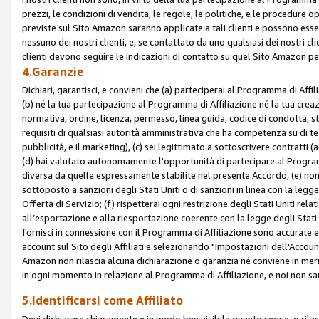
prezzi, le condizioni di vendita, le regole, le politiche, e le procedure ope
previste sul Sito Amazon saranno applicate a tali clienti e possono ess
nessuno dei nostri clienti, e, se contattato da uno qualsiasi dei nostri cl
clienti devono seguire le indicazioni di contatto su quel Sito Amazon per
4.Garanzie
Dichiari, garantisci, e convieni che (a) parteciperai al Programma di Affil
(b) né la tua partecipazione al Programma di Affiliazione né la tua crea
normativa, ordine, licenza, permesso, linea guida, codice di condotta, 
requisiti di qualsiasi autorità amministrativa che ha competenza su di te
pubblicità, e il marketing), (c) sei legittimato a sottoscrivere contratti
(d) hai valutato autonomamente l'opportunità di partecipare al Programm
diversa da quelle espressamente stabilite nel presente Accordo, (e) non 
sottoposto a sanzioni degli Stati Uniti o di sanzioni in linea con la legge
Offerta di Servizio; (f) rispetterai ogni restrizione degli Stati Uniti rel
all’esportazione e alla riesportazione coerente con la legge degli Stati U
fornisci in connessione con il Programma di Affiliazione sono accurate
account sul Sito degli Affiliati e selezionando "Impostazioni dell'Accoun
Amazon non rilascia alcuna dichiarazione o garanzia né conviene in merit
in ogni momento in relazione al Programma di Affiliazione, e noi non sa
5.Identificarsi come Affiliato
Devi dichiarare chiaramente e in modo ben visibile quanto segue, o ril