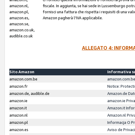
amazon.nl,
fiscale. In aggiunta, se hai sede in Lussemburgo potr
amazon.pl,
fornisci una fattura che rispetta i requisiti di una va
amazon.es,
Amazon pagherà l'IVA applicabile.
amazon.se,
amazon.co.uk,
audible.co.uk
ALLEGATO 4: INFORM
Sito Amazon
Informativa su
amazon.com.be
amazon.com.be 
amazon.fr
Notice: Protect
amazon.de, audible.de
Amazon.de Dat
amazon.ie
amazon.ie Priv
amazon.it
Amazon.it Infor
amazon.nl
Amazon.nl Priv
amazon.pl
Informacja O P
amazon.es
Aviso de Priva