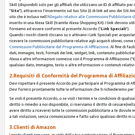
Skill (disponibili solo per gli affiliati che utilizzano un ID di affiliato
"
Sito
"), attraverso l'inserimento sul tuo Sito (i) di link ad uno dei Siti A
sito che è incluso nell'
Allegato relativo alle Commissioni Pubblicitarie 
inserito in una Alexa Skill (tramite Alexa Shopping Kit). I link devono u
forniamo ed essere conformi al presente Accordo ("
Link Speciali
").
Quando i nostri clienti cliccano su o attivano i Link Speciali per acquis
ricevere le commissioni pubblicitarie relative agli acquisti idonei, come 
Commissioni Pubblicitarie del Programma di Affiliazione
. Al fine di fa
dati, immagini, testi, formati dei link, widget, link, contenuto pubblicita
Alexa e altre informazioni connesse con il Programma di Affiliazione ("
qualsiasi dato, immagine, testo o altre informazioni o contenuti relativi 
2.Requisiti di Conformità del Programma di Affiliazi
Devi rispettare il presente Accordo per partecipare al Programma di Affi
Devi fornirci prontamente tutte le informazioni che ti richiederemo per 
Se violi il presente Accordo, o se violi i termini e le condizioni di quals
diritto o rimedio a noi disponibile, ci riserviamo il diritto di cessare(n
avere diritto a ricevere) tutte le commissioni pubblicitarie a te dovute
a tali violazioni, senza comunicazione e fatto salvo qualsiasi diritto in
3.Clienti di Amazon
I nostri clienti non sono, in virtù della tua partecipazione al Programma d