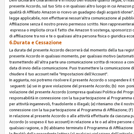
presente Accordo, sul tuo Sito o in qualsiasi altro luogo in cui Amazon
qualità di Affiliato Amazon io ricevo un guadagno dagli acquisti idonei"
legge applicabile, non effettuerai nessun’altra comunicazione al pubbl
Affiliazione senza il nostro previo permesso scritto. Non rappresenterai 
espressa o implicita circa il fatto che Amazon ti sostenga, sponsorizzi
di affiliazione tra noi e te o qualsiasi altra persona fisica o giuridica
6.Durata e Cessazione
La durata del presente Accordo decorrerà dal momento della tua registraz
presente Accordo in qualsiasi momento, per qualsiasi motivo (automaticam
trasmettendo all'altra parte una comunicazione scritta di recesso a cond
data di invio della comunicazione. Puoi trasmettere la comunicazione di
chiudere il tuo account nelle "Impostazioni dell'Account".
In aggiunta, noi potremo risolvere il presente Accordo o sospendere il
seguenti: (a) sei in grave violazione del presente Accordo; (b) non poni
violazione del presente Accordo (compresa qualsiasi Politica del Program
responsabilità in connessione con la tua partecipazione al Programma di 
per attività ingannevoli, fraudolente o illegali; (e) riteniamo che il n
connessione con la tua partecipazione al Programma di Affiliazione; (f)
in relazione al presente Accordo o alle attività effettuate da ciascuna
Accordo (o sospeso il tuo account) in relazione a te o ad altre persone c
qualsiasi ragione, o (h) abbiamo terminato il Programma di Affiliazione
le finalità della precedente lettera (a) qualsiasi violazione dell'artic