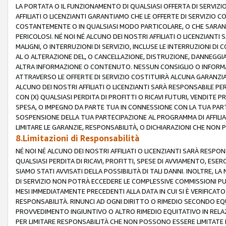
LA PORTATA O IL FUNZIONAMENTO DI QUALSIASI OFFERTA DI SERVIZIO
AFFILIATI O LICENZIANTI GARANTIAMO CHE LE OFFERTE DI SERVIZI
COSTANTEMENTE O IN QUALSIASI MODO PARTICOLARE, O CHE SARANN
PERICOLOSI. NÉ NOI NÉ ALCUNO DEI NOSTRI AFFILIATI O LICENZIANTI
MALIGNI, O INTERRUZIONI DI SERVIZIO, INCLUSE LE INTERRUZIONI D
AL O ALTERAZIONE DEL, O CANCELLAZIONE, DISTRUZIONE, DANNEGGIA
ALTRA INFORMAZIONE O CONTENUTO. NESSUN CONSIGLIO O INFORMAZ
ATTRAVERSO LE OFFERTE DI SERVIZIO COSTITUIRÀ ALCUNA GARANZI
ALCUNO DEI NOSTRI AFFILIATI O LICENZIANTI SARÀ RESPONSABILE P
CON (X) QUALSIASI PERDITA DI PROFITTI O RICAVI FUTURI, VENDITE P
SPESA, O IMPEGNO DA PARTE TUA IN CONNESSIONE CON LA TUA PARTE
SOSPENSIONE DELLA TUA PARTECIPAZIONE AL PROGRAMMA DI AFFILIA
LIMITARE LE GARANZIE, RESPONSABILITÀ, O DICHIARAZIONI CHE NON 
8.Limitazioni di Responsabilità
NÉ NOI NÉ ALCUNO DEI NOSTRI AFFILIATI O LICENZIANTI SARÀ RESPONS
QUALSIASI PERDITA DI RICAVI, PROFITTI, SPESE DI AVVIAMENTO, ESE
SIAMO STATI AVVISATI DELLA POSSIBILITÀ DI TALI DANNI. INOLTRE,
DI SERVIZIO NON POTRÀ ECCEDERE LE COMPLESSIVE COMMISSIONI PU
MESI IMMEDIATAMENTE PRECEDENTI ALLA DATA IN CUI SI È VERIFICAT
RESPONSABILITÀ. RINUNCI AD OGNI DIRITTO O RIMEDIO SECONDO EQUI
PROVVEDIMENTO INGIUNTIVO O ALTRO RIMEDIO EQUITATIVO IN RELA
PER LIMITARE RESPONSABILITÀ CHE NON POSSONO ESSERE LIMITATE I