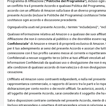
Programma di Affiliazione ("
Politiche del Programma
"), incluso ogn
un conflitto tra il presente Accordo e qualsiasi Politica del Programma, 
accordo con un affiliato di Amazon sulla base di un diverso programma d
presente Accordo (incluse le Politiche del Programma) costituisce l'int
sostituisce ogni accordo e discussione precedente.
Ogniqualvolta usati nel presente Accordo, i termini “include(ono)”, “inc
Qualsiasi informazione relativa ad Amazon o a qualsiasi dei suoi affilia
Affiliazione che non è conosciuta al pubblico o che dovrebbe essere ra
Confidenziale
" di Amazon e rimarrà di proprietà esclusiva di Amazon. 
per il tuo adempimento ai sensi del presente Accordo e assicuri che tutt
connessione con il tuo profilo saranno messe al corrente e rispetterann
Confidenziali a nessun soggetto terzo (oltre ai tuoi affiliati vincolati a
Informazioni Confidenziali da qualsiasi uso o divulgazione che non è e
alle condizioni di qualsiasi accordo di riservatezza o di non divulgazione 
cessazione.
L'Affiliato ed Amazon sono contraenti indipendenti, e nulla nel presente
rappresentanza commerciale, o rapporto di lavoro tra le parti e le rispe
dichiarazioni per conto nostro o dei nostri affiliati. Se autorizzi, assisti,
all'oggetto del presente Accordo, sarai considerato il soggetto che ha 
Salvo disposizioni contrarie contenute nel presente Accordo, niente di q
(incluso intraprendere o omettere di intraprendere azioni in relazione a