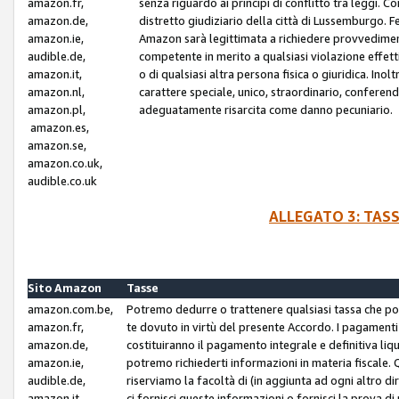
amazon.fr,
senza riguardo ai principi di conflitto tra leggi. C
amazon.de,
distretto giudiziario della città di Lussemburgo. 
amazon.ie,
Amazon sarà legittimata a richiedere provvedimenti 
audible.de,
competente in merito a qualsiasi violazione effettiv
amazon.it,
o di qualsiasi altra persona fisica o giuridica. Ino
amazon.nl,
carattere speciale, unico, straordinario, conferen
amazon.pl,
adeguatamente risarcita come danno pecuniario.
amazon.es,
amazon.se,
amazon.co.uk,
audible.co.uk
ALLEGATO 3: TAS
Sito Amazon
Tasse
amazon.com.be,
Potremo dedurre o trattenere qualsiasi tassa che p
amazon.fr,
te dovuto in virtù del presente Accordo. I pagamenti c
amazon.de,
costituiranno il pagamento integrale e definitiva liq
amazon.ie,
potremo richiederti informazioni in materia fiscale. Qu
audible.de,
riserviamo la facoltà di (in aggiunta ad ogni altro di
amazon.it,
ci fornisci queste informazioni o fornisci la prova 