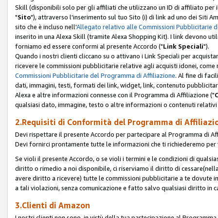
Skill (disponibili solo per gli affiliati che utilizzano un ID di affiliato
"
Sito
"), attraverso l'inserimento sul tuo Sito (i) di link ad uno dei Siti A
sito che è incluso nell'
Allegato relativo alle Commissioni Pubblicitarie 
inserito in una Alexa Skill (tramite Alexa Shopping Kit). I link devono u
forniamo ed essere conformi al presente Accordo ("
Link Speciali
").
Quando i nostri clienti cliccano su o attivano i Link Speciali per acquis
ricevere le commissioni pubblicitarie relative agli acquisti idonei, come 
Commissioni Pubblicitarie del Programma di Affiliazione
. Al fine di fa
dati, immagini, testi, formati dei link, widget, link, contenuto pubblicita
Alexa e altre informazioni connesse con il Programma di Affiliazione ("
qualsiasi dato, immagine, testo o altre informazioni o contenuti relativi 
2.Requisiti di Conformità del Programma di Affiliazi
Devi rispettare il presente Accordo per partecipare al Programma di Affi
Devi fornirci prontamente tutte le informazioni che ti richiederemo per 
Se violi il presente Accordo, o se violi i termini e le condizioni di quals
diritto o rimedio a noi disponibile, ci riserviamo il diritto di cessare(n
avere diritto a ricevere) tutte le commissioni pubblicitarie a te dovute
a tali violazioni, senza comunicazione e fatto salvo qualsiasi diritto in
3.Clienti di Amazon
I nostri clienti non sono, in virtù della tua partecipazione al Programma d