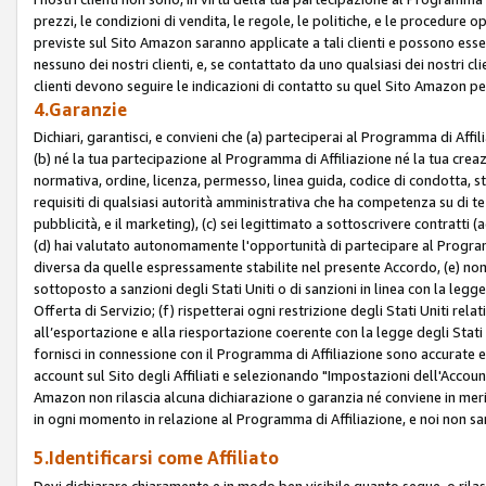
prezzi, le condizioni di vendita, le regole, le politiche, e le procedure ope
previste sul Sito Amazon saranno applicate a tali clienti e possono ess
nessuno dei nostri clienti, e, se contattato da uno qualsiasi dei nostri cl
clienti devono seguire le indicazioni di contatto su quel Sito Amazon per
4.Garanzie
Dichiari, garantisci, e convieni che (a) parteciperai al Programma di Affil
(b) né la tua partecipazione al Programma di Affiliazione né la tua crea
normativa, ordine, licenza, permesso, linea guida, codice di condotta, 
requisiti di qualsiasi autorità amministrativa che ha competenza su di te
pubblicità, e il marketing), (c) sei legittimato a sottoscrivere contratti
(d) hai valutato autonomamente l'opportunità di partecipare al Programm
diversa da quelle espressamente stabilite nel presente Accordo, (e) non 
sottoposto a sanzioni degli Stati Uniti o di sanzioni in linea con la legge
Offerta di Servizio; (f) rispetterai ogni restrizione degli Stati Uniti rel
all’esportazione e alla riesportazione coerente con la legge degli Stati U
fornisci in connessione con il Programma di Affiliazione sono accurate
account sul Sito degli Affiliati e selezionando "Impostazioni dell'Accoun
Amazon non rilascia alcuna dichiarazione o garanzia né conviene in merit
in ogni momento in relazione al Programma di Affiliazione, e noi non sa
5.Identificarsi come Affiliato
Devi dichiarare chiaramente e in modo ben visibile quanto segue, o ril