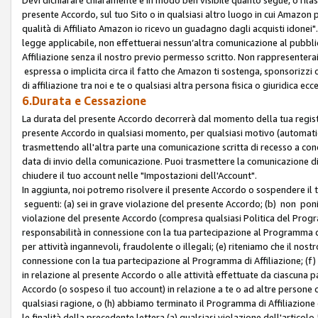
presente Accordo, sul tuo Sito o in qualsiasi altro luogo in cui Amazon
qualità di Affiliato Amazon io ricevo un guadagno dagli acquisti idonei"
legge applicabile, non effettuerai nessun’altra comunicazione al pubbl
Affiliazione senza il nostro previo permesso scritto. Non rappresenterai 
espressa o implicita circa il fatto che Amazon ti sostenga, sponsorizzi
di affiliazione tra noi e te o qualsiasi altra persona fisica o giuridica
6.Durata e Cessazione
La durata del presente Accordo decorrerà dal momento della tua registraz
presente Accordo in qualsiasi momento, per qualsiasi motivo (automaticam
trasmettendo all'altra parte una comunicazione scritta di recesso a cond
data di invio della comunicazione. Puoi trasmettere la comunicazione di
chiudere il tuo account nelle "Impostazioni dell'Account".
In aggiunta, noi potremo risolvere il presente Accordo o sospendere il
seguenti: (a) sei in grave violazione del presente Accordo; (b) non poni
violazione del presente Accordo (compresa qualsiasi Politica del Program
responsabilità in connessione con la tua partecipazione al Programma di 
per attività ingannevoli, fraudolente o illegali; (e) riteniamo che il n
connessione con la tua partecipazione al Programma di Affiliazione; (f)
in relazione al presente Accordo o alle attività effettuate da ciascuna
Accordo (o sospeso il tuo account) in relazione a te o ad altre persone c
qualsiasi ragione, o (h) abbiamo terminato il Programma di Affiliazione
le finalità della precedente lettera (a) qualsiasi violazione dell'artic