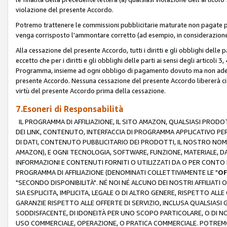
violazione del presente Accordo.
Potremo trattenere le commissioni pubblicitarie maturate non pagate pe
venga corrisposto l'ammontare corretto (ad esempio, in considerazione 
Alla cessazione del presente Accordo, tutti i diritti e gli obblighi delle 
eccetto che per i diritti e gli obblighi delle parti ai sensi degli articoli 
Programma, insieme ad ogni obbligo di pagamento dovuto ma non adempi
presente Accordo. Nessuna cessazione del presente Accordo libererà cia
virtù del presente Accordo prima della cessazione.
7.Esoneri di Responsabilità
IL PROGRAMMA DI AFFILIAZIONE, IL SITO AMAZON, QUALSIASI PRODO
DEI LINK, CONTENUTO, INTERFACCIA DI PROGRAMMA APPLICATIVO PER
DI DATI, CONTENUTO PUBBLICITARIO DEI PRODOTTI, IL NOSTRO NOME 
AMAZON), E OGNI TECNOLOGIA, SOFTWARE, FUNZIONE, MATERIALE, DAT
INFORMAZIONI E CONTENUTI FORNITI O UTILIZZATI DA O PER CONTO N
PROGRAMMA DI AFFILIAZIONE (DENOMINATI COLLETTIVAMENTE LE "
OF
"SECONDO DISPONIBILITÀ". NÉ NOI NÉ ALCUNO DEI NOSTRI AFFILIATI 
SIA ESPLICITA, IMPLICITA, LEGALE O DI ALTRO GENERE, RISPETTO ALLE
GARANZIE RISPETTO ALLE OFFERTE DI SERVIZIO, INCLUSA QUALSIASI G
SODDISFACENTE, DI IDONEITÀ PER UNO SCOPO PARTICOLARE, O DI NO
USO COMMERCIALE, OPERAZIONE, O PRATICA COMMERCIALE. POTREMO 