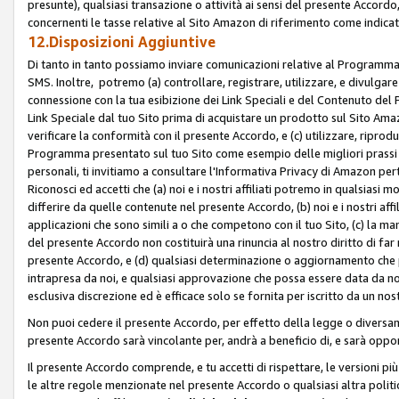
presunte), qualsiasi transazione o attività ai sensi del presente Accordo,
concernenti le tasse relative al Sito Amazon di riferimento come indicato
12.Disposizioni Aggiuntive
Di tanto in tanto possiamo inviare comunicazioni relative al Programma Af
SMS. Inoltre, potremo (a) controllare, registrare, utilizzare, e divulgare
connessione con la tua esibizione dei Link Speciali e del Contenuto del
Link Speciale dal tuo Sito prima di acquistare un prodotto sul Sito Amazo
verificare la conformità con il presente Accordo, e (c) utilizzare, ripro
Programma presentato sul tuo Sito come esempio delle migliori prassi n
personali, ti invitiamo a consultare l'Informativa Privacy di Amazon pert
Riconosci ed accetti che (a) noi e i nostri affiliati potremo in qualsiasi
differire da quelle contenute nel presente Accordo, (b) noi e i nostri af
applicazioni che sono simili a o che competono con il tuo Sito, (c) la 
del presente Accordo non costituirà una rinuncia al nostro diritto di far
presente Accordo, e (d) qualsiasi determinazione o aggiornamento che 
intrapresa da noi, e qualsiasi approvazione che possa essere data da noi
esclusiva discrezione ed è efficace solo se fornita per iscritto da un n
Non puoi cedere il presente Accordo, per effetto della legge o diversame
presente Accordo sarà vincolante per, andrà a beneficio di, e sarà opponib
Il presente Accordo comprende, e tu accetti di rispettare, le versioni più a
le altre regole menzionate nel presente Accordo o qualsiasi altra politic