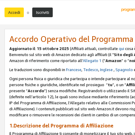
Accedi
Iscriviti
o
Accordo Operativo del Programma d
Aggiornato il
:
15 ottobre 2025
(Affiliati attuali, controllate
qui
cosa 
Benvenuto sul sito web di Amazon dedicato agli affiliati (il "
Sito degli A
Amazon di riferimento come riportato all'
Allegato 1
(“
Amazon
” o “
no
Le traduzioni sono disponibili in
Francese
,
Tedesco
,
Inglese
,
Spagnolo
Ogni persona fisica o giuridica che partecipa o intende partecipare al n
persone fisiche o giuridiche, identificate nel prosieguo “
tu
”, o un “
Affil
presente “
Accordo
”) senza modifiche. Registrandoti o utilizzando il Sito
(definite nell'articolo 12), le quali sono incluse mediante riferimento (a
IP del Programma di Affiliazione, l'Allegato relativo alle Commissioni 
di Affiliazione). I contenuti pubblicati sul sito web Amazon.it devono ris
modificare o rimuovere le recensioni dei clienti in cambio di un compens
1.Descrizione del Programma di Affiliazione
Il Programma di Affiliazione ti consente di monetizzare il tuo sito web, 