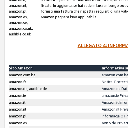
amazon.nl,
fiscale. In aggiunta, se hai sede in Lussemburgo potr
amazon.pl,
fornisci una fattura che rispetta i requisiti di una va
amazon.es,
Amazon pagherà l'IVA applicabile.
amazon.se,
amazon.co.uk,
audible.co.uk
ALLEGATO 4: INFORM
Sito Amazon
Informativa su
amazon.com.be
amazon.com.be 
amazon.fr
Notice: Protect
amazon.de, audible.de
Amazon.de Dat
amazon.ie
amazon.ie Priv
amazon.it
Amazon.it Infor
amazon.nl
Amazon.nl Priv
amazon.pl
Informacja O P
amazon.es
Aviso de Priva