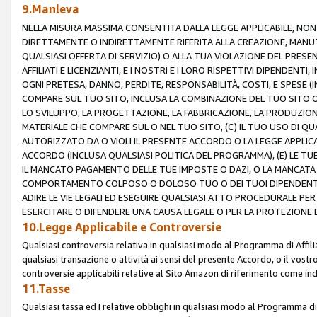
9.Manleva
NELLA MISURA MASSIMA CONSENTITA DALLA LEGGE APPLICABILE, NO
DIRETTAMENTE O INDIRETTAMENTE RIFERITA ALLA CREAZIONE, MANUT
QUALSIASI OFFERTA DI SERVIZIO) O ALLA TUA VIOLAZIONE DEL PRESE
AFFILIATI E LICENZIANTI, E I NOSTRI E I LORO RISPETTIVI DIPENDENT
OGNI PRETESA, DANNO, PERDITE, RESPONSABILITÀ, COSTI, E SPESE (IN
COMPARE SUL TUO SITO, INCLUSA LA COMBINAZIONE DEL TUO SITO O D
LO SVILUPPO, LA PROGETTAZIONE, LA FABBRICAZIONE, LA PRODUZIONE
MATERIALE CHE COMPARE SUL O NEL TUO SITO, (C) IL TUO USO DI QUA
AUTORIZZATO DA O VIOLI IL PRESENTE ACCORDO O LA LEGGE APPLICA
ACCORDO (INCLUSA QUALSIASI POLITICA DEL PROGRAMMA), (E) LE TU
IL MANCATO PAGAMENTO DELLE TUE IMPOSTE O DAZI, O LA MANCATA O
COMPORTAMENTO COLPOSO O DOLOSO TUO O DEI TUOI DIPENDENTI
ADIRE LE VIE LEGALI ED ESEGUIRE QUALSIASI ATTO PROCEDURALE PE
ESERCITARE O DIFENDERE UNA CAUSA LEGALE O PER LA PROTEZIONE DEI
10.Legge Applicabile e Controversie
Qualsiasi controversia relativa in qualsiasi modo al Programma di Affil
qualsiasi transazione o attività ai sensi del presente Accordo, o il vostro
controversie applicabili relative al Sito Amazon di riferimento come indi
11.Tasse
Qualsiasi tassa ed I relative obblighi in qualsiasi modo al Programma di