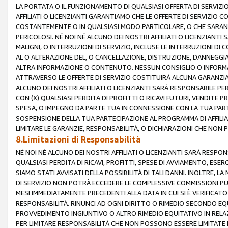
LA PORTATA O IL FUNZIONAMENTO DI QUALSIASI OFFERTA DI SERVIZIO
AFFILIATI O LICENZIANTI GARANTIAMO CHE LE OFFERTE DI SERVIZI
COSTANTEMENTE O IN QUALSIASI MODO PARTICOLARE, O CHE SARANN
PERICOLOSI. NÉ NOI NÉ ALCUNO DEI NOSTRI AFFILIATI O LICENZIANTI
MALIGNI, O INTERRUZIONI DI SERVIZIO, INCLUSE LE INTERRUZIONI D
AL O ALTERAZIONE DEL, O CANCELLAZIONE, DISTRUZIONE, DANNEGGIA
ALTRA INFORMAZIONE O CONTENUTO. NESSUN CONSIGLIO O INFORMAZ
ATTRAVERSO LE OFFERTE DI SERVIZIO COSTITUIRÀ ALCUNA GARANZI
ALCUNO DEI NOSTRI AFFILIATI O LICENZIANTI SARÀ RESPONSABILE P
CON (X) QUALSIASI PERDITA DI PROFITTI O RICAVI FUTURI, VENDITE P
SPESA, O IMPEGNO DA PARTE TUA IN CONNESSIONE CON LA TUA PARTE
SOSPENSIONE DELLA TUA PARTECIPAZIONE AL PROGRAMMA DI AFFILIA
LIMITARE LE GARANZIE, RESPONSABILITÀ, O DICHIARAZIONI CHE NON 
8.Limitazioni di Responsabilità
NÉ NOI NÉ ALCUNO DEI NOSTRI AFFILIATI O LICENZIANTI SARÀ RESPONS
QUALSIASI PERDITA DI RICAVI, PROFITTI, SPESE DI AVVIAMENTO, ESE
SIAMO STATI AVVISATI DELLA POSSIBILITÀ DI TALI DANNI. INOLTRE,
DI SERVIZIO NON POTRÀ ECCEDERE LE COMPLESSIVE COMMISSIONI PU
MESI IMMEDIATAMENTE PRECEDENTI ALLA DATA IN CUI SI È VERIFICAT
RESPONSABILITÀ. RINUNCI AD OGNI DIRITTO O RIMEDIO SECONDO EQUI
PROVVEDIMENTO INGIUNTIVO O ALTRO RIMEDIO EQUITATIVO IN RELA
PER LIMITARE RESPONSABILITÀ CHE NON POSSONO ESSERE LIMITATE I