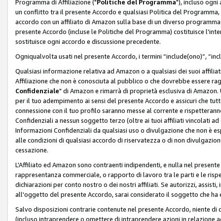
Programma di Affiliazione ("
Politiche del Programma
"), incluso ogn
un conflitto tra il presente Accordo e qualsiasi Politica del Programma, 
accordo con un affiliato di Amazon sulla base di un diverso programma d
presente Accordo (incluse le Politiche del Programma) costituisce l'int
sostituisce ogni accordo e discussione precedente.
Ogniqualvolta usati nel presente Accordo, i termini “include(ono)”, “inc
Qualsiasi informazione relativa ad Amazon o a qualsiasi dei suoi affilia
Affiliazione che non è conosciuta al pubblico o che dovrebbe essere ra
Confidenziale
" di Amazon e rimarrà di proprietà esclusiva di Amazon. 
per il tuo adempimento ai sensi del presente Accordo e assicuri che tutt
connessione con il tuo profilo saranno messe al corrente e rispetterann
Confidenziali a nessun soggetto terzo (oltre ai tuoi affiliati vincolati a
Informazioni Confidenziali da qualsiasi uso o divulgazione che non è e
alle condizioni di qualsiasi accordo di riservatezza o di non divulgazione 
cessazione.
L'Affiliato ed Amazon sono contraenti indipendenti, e nulla nel presente
rappresentanza commerciale, o rapporto di lavoro tra le parti e le rispe
dichiarazioni per conto nostro o dei nostri affiliati. Se autorizzi, assisti,
all'oggetto del presente Accordo, sarai considerato il soggetto che ha 
Salvo disposizioni contrarie contenute nel presente Accordo, niente di q
(incluso intraprendere o omettere di intraprendere azioni in relazione a