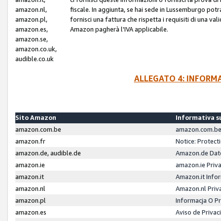
amazon.nl,
fiscale. In aggiunta, se hai sede in Lussemburgo potr
amazon.pl,
fornisci una fattura che rispetta i requisiti di una va
amazon.es,
Amazon pagherà l'IVA applicabile.
amazon.se,
amazon.co.uk,
audible.co.uk
ALLEGATO 4: INFORM
Sito Amazon
Informativa su
amazon.com.be
amazon.com.be 
amazon.fr
Notice: Protect
amazon.de, audible.de
Amazon.de Dat
amazon.ie
amazon.ie Priv
amazon.it
Amazon.it Infor
amazon.nl
Amazon.nl Priv
amazon.pl
Informacja O P
amazon.es
Aviso de Priva