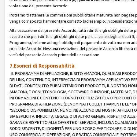
violazione del presente Accordo.
Potremo trattenere le commissioni pubblicitarie maturate non pagate pe
venga corrisposto l'ammontare corretto (ad esempio, in considerazione 
Alla cessazione del presente Accordo, tutti i diritti e gli obblighi delle 
eccetto che per i diritti e gli obblighi delle parti ai sensi degli articoli 
Programma, insieme ad ogni obbligo di pagamento dovuto ma non adempi
presente Accordo. Nessuna cessazione del presente Accordo libererà cia
virtù del presente Accordo prima della cessazione.
7.Esoneri di Responsabilità
IL PROGRAMMA DI AFFILIAZIONE, IL SITO AMAZON, QUALSIASI PRODO
DEI LINK, CONTENUTO, INTERFACCIA DI PROGRAMMA APPLICATIVO PER
DI DATI, CONTENUTO PUBBLICITARIO DEI PRODOTTI, IL NOSTRO NOME 
AMAZON), E OGNI TECNOLOGIA, SOFTWARE, FUNZIONE, MATERIALE, DAT
INFORMAZIONI E CONTENUTI FORNITI O UTILIZZATI DA O PER CONTO N
PROGRAMMA DI AFFILIAZIONE (DENOMINATI COLLETTIVAMENTE LE "
OF
"SECONDO DISPONIBILITÀ". NÉ NOI NÉ ALCUNO DEI NOSTRI AFFILIATI 
SIA ESPLICITA, IMPLICITA, LEGALE O DI ALTRO GENERE, RISPETTO ALLE
GARANZIE RISPETTO ALLE OFFERTE DI SERVIZIO, INCLUSA QUALSIASI G
SODDISFACENTE, DI IDONEITÀ PER UNO SCOPO PARTICOLARE, O DI NO
USO COMMERCIALE, OPERAZIONE, O PRATICA COMMERCIALE. POTREMO 