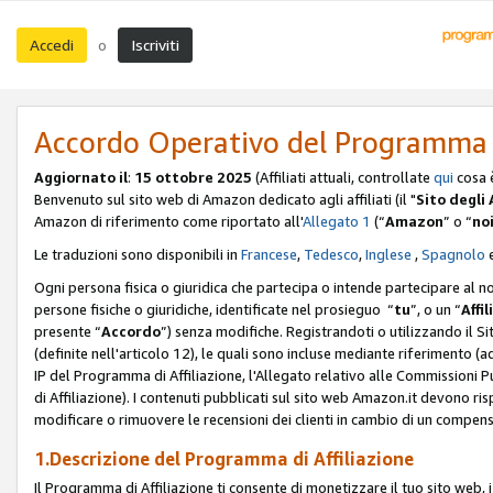
Accedi
Iscriviti
o
Accordo Operativo del Programma d
Aggiornato il
:
15 ottobre 2025
(Affiliati attuali, controllate
qui
cosa 
Benvenuto sul sito web di Amazon dedicato agli affiliati (il "
Sito degli A
Amazon di riferimento come riportato all'
Allegato 1
(“
Amazon
” o “
no
Le traduzioni sono disponibili in
Francese
,
Tedesco
,
Inglese
,
Spagnolo
Ogni persona fisica o giuridica che partecipa o intende partecipare al n
persone fisiche o giuridiche, identificate nel prosieguo “
tu
”, o un “
Affil
presente “
Accordo
”) senza modifiche. Registrandoti o utilizzando il Sito
(definite nell'articolo 12), le quali sono incluse mediante riferimento (a
IP del Programma di Affiliazione, l'Allegato relativo alle Commissioni 
di Affiliazione). I contenuti pubblicati sul sito web Amazon.it devono ris
modificare o rimuovere le recensioni dei clienti in cambio di un compens
1.Descrizione del Programma di Affiliazione
Il Programma di Affiliazione ti consente di monetizzare il tuo sito web, 