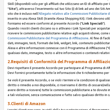
Skill (disponibili solo per gli affiliati che utilizzano un ID di affiliato
"
Sito
"), attraverso l'inserimento sul tuo Sito (i) di link ad uno dei Siti A
sito che è incluso nell'
Allegato relativo alle Commissioni Pubblicitarie 
inserito in una Alexa Skill (tramite Alexa Shopping Kit). I link devono u
forniamo ed essere conformi al presente Accordo ("
Link Speciali
").
Quando i nostri clienti cliccano su o attivano i Link Speciali per acquis
ricevere le commissioni pubblicitarie relative agli acquisti idonei, come 
Commissioni Pubblicitarie del Programma di Affiliazione
. Al fine di fa
dati, immagini, testi, formati dei link, widget, link, contenuto pubblicita
Alexa e altre informazioni connesse con il Programma di Affiliazione ("
qualsiasi dato, immagine, testo o altre informazioni o contenuti relativi 
2.Requisiti di Conformità del Programma di Affiliazi
Devi rispettare il presente Accordo per partecipare al Programma di Affi
Devi fornirci prontamente tutte le informazioni che ti richiederemo per 
Se violi il presente Accordo, o se violi i termini e le condizioni di quals
diritto o rimedio a noi disponibile, ci riserviamo il diritto di cessare(n
avere diritto a ricevere) tutte le commissioni pubblicitarie a te dovute
a tali violazioni, senza comunicazione e fatto salvo qualsiasi diritto in
3.Clienti di Amazon
I nostri clienti non sono, in virtù della tua partecipazione al Programma d