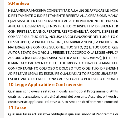
9.Manleva
NELLA MISURA MASSIMA CONSENTITA DALLA LEGGE APPLICABILE, NO
DIRETTAMENTE O INDIRETTAMENTE RIFERITA ALLA CREAZIONE, MANUT
QUALSIASI OFFERTA DI SERVIZIO) O ALLA TUA VIOLAZIONE DEL PRESE
AFFILIATI E LICENZIANTI, E I NOSTRI E I LORO RISPETTIVI DIPENDENT
OGNI PRETESA, DANNO, PERDITE, RESPONSABILITÀ, COSTI, E SPESE (IN
COMPARE SUL TUO SITO, INCLUSA LA COMBINAZIONE DEL TUO SITO O D
LO SVILUPPO, LA PROGETTAZIONE, LA FABBRICAZIONE, LA PRODUZIONE
MATERIALE CHE COMPARE SUL O NEL TUO SITO, (C) IL TUO USO DI QUA
AUTORIZZATO DA O VIOLI IL PRESENTE ACCORDO O LA LEGGE APPLICA
ACCORDO (INCLUSA QUALSIASI POLITICA DEL PROGRAMMA), (E) LE TU
IL MANCATO PAGAMENTO DELLE TUE IMPOSTE O DAZI, O LA MANCATA O
COMPORTAMENTO COLPOSO O DOLOSO TUO O DEI TUOI DIPENDENTI
ADIRE LE VIE LEGALI ED ESEGUIRE QUALSIASI ATTO PROCEDURALE PE
ESERCITARE O DIFENDERE UNA CAUSA LEGALE O PER LA PROTEZIONE DEI
10.Legge Applicabile e Controversie
Qualsiasi controversia relativa in qualsiasi modo al Programma di Affil
qualsiasi transazione o attività ai sensi del presente Accordo, o il vostro
controversie applicabili relative al Sito Amazon di riferimento come indi
11.Tasse
Qualsiasi tassa ed I relative obblighi in qualsiasi modo al Programma di