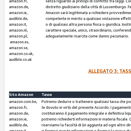
amazon.fr,
senza riguardo ai principi di conflitto tra leggi. C
amazon.de,
distretto giudiziario della città di Lussemburgo. 
amazon.ie,
Amazon sarà legittimata a richiedere provvedimenti 
audible.de,
competente in merito a qualsiasi violazione effettiv
amazon.it,
o di qualsiasi altra persona fisica o giuridica. Ino
amazon.nl,
carattere speciale, unico, straordinario, conferen
amazon.pl,
adeguatamente risarcita come danno pecuniario.
amazon.es,
amazon.se,
amazon.co.uk,
audible.co.uk
ALLEGATO 3: TAS
Sito Amazon
Tasse
amazon.com.be,
Potremo dedurre o trattenere qualsiasi tassa che p
amazon.fr,
te dovuto in virtù del presente Accordo. I pagamenti c
amazon.de,
costituiranno il pagamento integrale e definitiva liq
amazon.ie,
potremo richiederti informazioni in materia fiscale. Qu
audible.de,
riserviamo la facoltà di (in aggiunta ad ogni altro di
amazon.it,
ci fornisci queste informazioni o fornisci la prova 