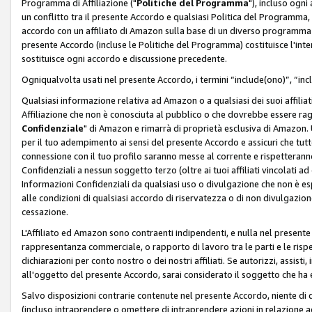
Programma di Affiliazione ("
Politiche del Programma
"), incluso ogn
un conflitto tra il presente Accordo e qualsiasi Politica del Programma, 
accordo con un affiliato di Amazon sulla base di un diverso programma d
presente Accordo (incluse le Politiche del Programma) costituisce l'int
sostituisce ogni accordo e discussione precedente.
Ogniqualvolta usati nel presente Accordo, i termini “include(ono)”, “inc
Qualsiasi informazione relativa ad Amazon o a qualsiasi dei suoi affilia
Affiliazione che non è conosciuta al pubblico o che dovrebbe essere ra
Confidenziale
" di Amazon e rimarrà di proprietà esclusiva di Amazon. 
per il tuo adempimento ai sensi del presente Accordo e assicuri che tutt
connessione con il tuo profilo saranno messe al corrente e rispetterann
Confidenziali a nessun soggetto terzo (oltre ai tuoi affiliati vincolati a
Informazioni Confidenziali da qualsiasi uso o divulgazione che non è e
alle condizioni di qualsiasi accordo di riservatezza o di non divulgazione 
cessazione.
L'Affiliato ed Amazon sono contraenti indipendenti, e nulla nel presente
rappresentanza commerciale, o rapporto di lavoro tra le parti e le rispe
dichiarazioni per conto nostro o dei nostri affiliati. Se autorizzi, assisti,
all'oggetto del presente Accordo, sarai considerato il soggetto che ha 
Salvo disposizioni contrarie contenute nel presente Accordo, niente di q
(incluso intraprendere o omettere di intraprendere azioni in relazione a