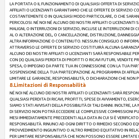
LA PORTATA O IL FUNZIONAMENTO DI QUALSIASI OFFERTA DI SERVIZIO
AFFILIATI O LICENZIANTI GARANTIAMO CHE LE OFFERTE DI SERVIZI
COSTANTEMENTE O IN QUALSIASI MODO PARTICOLARE, O CHE SARANN
PERICOLOSI. NÉ NOI NÉ ALCUNO DEI NOSTRI AFFILIATI O LICENZIANTI
MALIGNI, O INTERRUZIONI DI SERVIZIO, INCLUSE LE INTERRUZIONI D
AL O ALTERAZIONE DEL, O CANCELLAZIONE, DISTRUZIONE, DANNEGGIA
ALTRA INFORMAZIONE O CONTENUTO. NESSUN CONSIGLIO O INFORMAZ
ATTRAVERSO LE OFFERTE DI SERVIZIO COSTITUIRÀ ALCUNA GARANZI
ALCUNO DEI NOSTRI AFFILIATI O LICENZIANTI SARÀ RESPONSABILE P
CON (X) QUALSIASI PERDITA DI PROFITTI O RICAVI FUTURI, VENDITE P
SPESA, O IMPEGNO DA PARTE TUA IN CONNESSIONE CON LA TUA PARTE
SOSPENSIONE DELLA TUA PARTECIPAZIONE AL PROGRAMMA DI AFFILIA
LIMITARE LE GARANZIE, RESPONSABILITÀ, O DICHIARAZIONI CHE NON 
8.Limitazioni di Responsabilità
NÉ NOI NÉ ALCUNO DEI NOSTRI AFFILIATI O LICENZIANTI SARÀ RESPONS
QUALSIASI PERDITA DI RICAVI, PROFITTI, SPESE DI AVVIAMENTO, ESE
SIAMO STATI AVVISATI DELLA POSSIBILITÀ DI TALI DANNI. INOLTRE,
DI SERVIZIO NON POTRÀ ECCEDERE LE COMPLESSIVE COMMISSIONI PU
MESI IMMEDIATAMENTE PRECEDENTI ALLA DATA IN CUI SI È VERIFICAT
RESPONSABILITÀ. RINUNCI AD OGNI DIRITTO O RIMEDIO SECONDO EQUI
PROVVEDIMENTO INGIUNTIVO O ALTRO RIMEDIO EQUITATIVO IN RELA
PER LIMITARE RESPONSABILITÀ CHE NON POSSONO ESSERE LIMITATE I