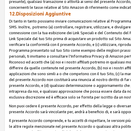
presunte), qualsiasi transazione o attività ai sensi del presente Accordo,
concernenti le tasse relative al Sito Amazon di riferimento come indicato
12.Disposizioni Aggiuntive
Di tanto in tanto possiamo inviare comunicazioni relative al Programma Af
SMS. Inoltre, potremo (a) controllare, registrare, utilizzare, e divulgare
connessione con la tua esibizione dei Link Speciali e del Contenuto del
Link Speciale dal tuo Sito prima di acquistare un prodotto sul Sito Amazo
verificare la conformità con il presente Accordo, e (c) utilizzare, ripro
Programma presentato sul tuo Sito come esempio delle migliori prassi n
personali, ti invitiamo a consultare l'Informativa Privacy di Amazon pert
Riconosci ed accetti che (a) noi e i nostri affiliati potremo in qualsiasi
differire da quelle contenute nel presente Accordo, (b) noi e i nostri af
applicazioni che sono simili a o che competono con il tuo Sito, (c) la 
del presente Accordo non costituirà una rinuncia al nostro diritto di far
presente Accordo, e (d) qualsiasi determinazione o aggiornamento che 
intrapresa da noi, e qualsiasi approvazione che possa essere data da noi
esclusiva discrezione ed è efficace solo se fornita per iscritto da un n
Non puoi cedere il presente Accordo, per effetto della legge o diversame
presente Accordo sarà vincolante per, andrà a beneficio di, e sarà opponib
Il presente Accordo comprende, e tu accetti di rispettare, le versioni più a
le altre regole menzionate nel presente Accordo o qualsiasi altra politic