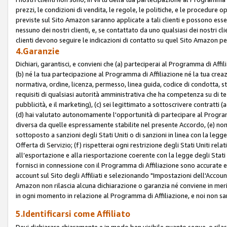
prezzi, le condizioni di vendita, le regole, le politiche, e le procedure ope
previste sul Sito Amazon saranno applicate a tali clienti e possono ess
nessuno dei nostri clienti, e, se contattato da uno qualsiasi dei nostri cl
clienti devono seguire le indicazioni di contatto su quel Sito Amazon per
4.Garanzie
Dichiari, garantisci, e convieni che (a) parteciperai al Programma di Affil
(b) né la tua partecipazione al Programma di Affiliazione né la tua crea
normativa, ordine, licenza, permesso, linea guida, codice di condotta, 
requisiti di qualsiasi autorità amministrativa che ha competenza su di te
pubblicità, e il marketing), (c) sei legittimato a sottoscrivere contratti
(d) hai valutato autonomamente l'opportunità di partecipare al Programm
diversa da quelle espressamente stabilite nel presente Accordo, (e) non 
sottoposto a sanzioni degli Stati Uniti o di sanzioni in linea con la legge
Offerta di Servizio; (f) rispetterai ogni restrizione degli Stati Uniti rel
all’esportazione e alla riesportazione coerente con la legge degli Stati U
fornisci in connessione con il Programma di Affiliazione sono accurate
account sul Sito degli Affiliati e selezionando "Impostazioni dell'Accoun
Amazon non rilascia alcuna dichiarazione o garanzia né conviene in merit
in ogni momento in relazione al Programma di Affiliazione, e noi non sa
5.Identificarsi come Affiliato
Devi dichiarare chiaramente e in modo ben visibile quanto segue, o ril