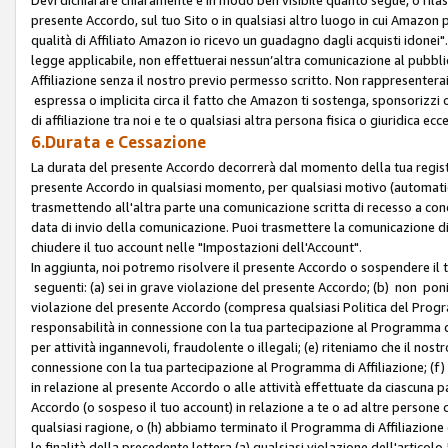
presente Accordo, sul tuo Sito o in qualsiasi altro luogo in cui Amazon
qualità di Affiliato Amazon io ricevo un guadagno dagli acquisti idonei"
legge applicabile, non effettuerai nessun’altra comunicazione al pubbl
Affiliazione senza il nostro previo permesso scritto. Non rappresenterai 
espressa o implicita circa il fatto che Amazon ti sostenga, sponsorizzi
di affiliazione tra noi e te o qualsiasi altra persona fisica o giuridica
6.Durata e Cessazione
La durata del presente Accordo decorrerà dal momento della tua registraz
presente Accordo in qualsiasi momento, per qualsiasi motivo (automaticam
trasmettendo all'altra parte una comunicazione scritta di recesso a cond
data di invio della comunicazione. Puoi trasmettere la comunicazione di
chiudere il tuo account nelle "Impostazioni dell'Account".
In aggiunta, noi potremo risolvere il presente Accordo o sospendere il
seguenti: (a) sei in grave violazione del presente Accordo; (b) non poni
violazione del presente Accordo (compresa qualsiasi Politica del Program
responsabilità in connessione con la tua partecipazione al Programma di 
per attività ingannevoli, fraudolente o illegali; (e) riteniamo che il n
connessione con la tua partecipazione al Programma di Affiliazione; (f)
in relazione al presente Accordo o alle attività effettuate da ciascuna
Accordo (o sospeso il tuo account) in relazione a te o ad altre persone c
qualsiasi ragione, o (h) abbiamo terminato il Programma di Affiliazione
le finalità della precedente lettera (a) qualsiasi violazione dell'artic