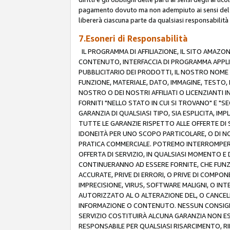
pagamento dovuto ma non adempiuto ai sensi del p
libererà ciascuna parte da qualsiasi responsabilità
7.Esoneri di Responsabilità
IL PROGRAMMA DI AFFILIAZIONE, IL SITO AMAZO
CONTENUTO, INTERFACCIA DI PROGRAMMA APPLIC
PUBBLICITARIO DEI PRODOTTI, IL NOSTRO NOME A
FUNZIONE, MATERIALE, DATO, IMMAGINE, TESTO, 
NOSTRO O DEI NOSTRI AFFILIATI O LICENZIANTI
FORNITI "NELLO STATO IN CUI SI TROVANO" E "S
GARANZIA DI QUALSIASI TIPO, SIA ESPLICITA, IMP
TUTTE LE GARANZIE RISPETTO ALLE OFFERTE DI S
IDONEITÀ PER UNO SCOPO PARTICOLARE, O DI NO
PRATICA COMMERCIALE. POTREMO INTERROMPERE O
OFFERTA DI SERVIZIO, IN QUALSIASI MOMENTO E D
CONTINUERANNO AD ESSERE FORNITE, CHE FUN
ACCURATE, PRIVE DI ERRORI, O PRIVE DI COMPON
IMPRECISIONE, VIRUS, SOFTWARE MALIGNI, O INT
AUTORIZZATO AL O ALTERAZIONE DEL, O CANCELL
INFORMAZIONE O CONTENUTO. NESSUN CONSIGLIO
SERVIZIO COSTITUIRÀ ALCUNA GARANZIA NON ESP
RESPONSABILE PER QUALSIASI RISARCIMENTO, RI