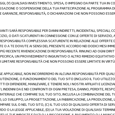
AGGI, (Y) QUALSIASI INVESTIMENTO, SPESA, O IMPEGNO DA PARTE TUA IN
CESSAZIONE O SOSPENSIONE DELLA TUA PARTECIPAZIONE AL PROGRAMMA DI 
LE GARANZIE, RESPONSABILITÀ, O DICHIARAZIONI CHE NON POSSONO ESSERE
ZIANTI SARÀ RESPONSABILE PER DANNI INDIRETTI, INCIDENTALI, SPECIALI, 
RCIZIO, O DATI SCATURENTI IN CONNESSIONE CON LE OFFERTE DI SERVIZIO, 
RA RESPONSABILITÀ COMPLESSIVA SCATURENTE IN RELAZIONE ALLE OFFERTE 
E O A TE DOVUTE AI SENSI DEL PRESENTE ACCORDO NEI DODICI MESI IMME
PIÙ RECENTE RIVENDICAZIONE DI RESPONSABILITÀ. RINUNCI AD OGNI DIRI
 SPECIFICA, UN PROVVEDIMENTO INGIUNTIVO O ALTRO RIMEDIO EQUITATIV
LIMITARE RESPONSABILITÀ CHE NON POSSONO ESSERE LIMITATE IN VIRTÙ 
E APPLICABILE, NON INCORREREMO IN ALCUNA RESPONSABILITÀ PER QUA
UTENZIONE, O FUNZIONAMENTO DEL TUO SITO (INCLUSO IL TUO UTILIZZO D
DI DIFENDERE, MANLEVARE, E TENERE NOI, I NOSTRI AFFILIATI E LICENZIAN
, INDENNI DA E NEI CONFRONTI DI OGNI PRETESA, DANNO, PERDITE, RESPON
SI MATERIALE CHE COMPARE SUL TUO SITO, INCLUSA LA COMBINAZIONE DEL T
SO, LO SVILUPPO, LA PROGETTAZIONE, LA FABBRICAZIONE, LA PRODUZIONE, 
MPARE SUL O NEL TUO SITO, (C) IL TUO USO DI QUALSIASI OFFERTA DI SER
RDO O LA LEGGE APPLICABILE, (D) LA TUA VIOLAZIONE DI QUALSIASI TER
 (E) LE TUE IMPOSTE E DAZI O LA RISCOSSIONE, IL PAGAMENTO O LA MA