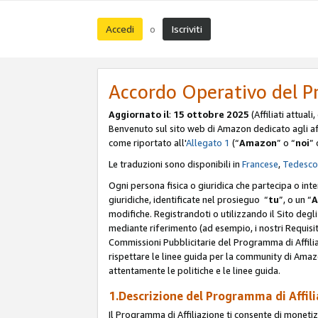
Accedi
Iscriviti
o
Accordo Operativo del P
Aggiornato il
:
15 ottobre 2025
(Affiliati attuali
Benvenuto sul sito web di Amazon dedicato agli affil
come riportato all'
Allegato 1
(“
Amazon
” o “
noi
” 
Le traduzioni sono disponibili in
Francese
,
Tedesco
Ogni persona fisica o giuridica che partecipa o int
giuridiche, identificate nel prosieguo “
tu
”, o un “
A
modifiche. Registrandoti o utilizzando il Sito degli 
mediante riferimento (ad esempio, i nostri Requisit
Commissioni Pubblicitarie del Programma di Affilia
rispettare le linee guida per la community di Amazo
attentamente le politiche e le linee guida.
1.Descrizione del Programma di Affil
Il Programma di Affiliazione ti consente di monetizz