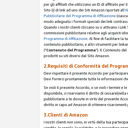
per gli affiliati che utilizzano un ID di affiliato p
Sito (i) di link ad uno dei Siti Amazon riportati all'
A
Pubblicitarie del Programma di Affiliazione
(ciascu
modo adeguato i formati speciali dei link contras
Quando i nostri clienti cliccano su o attivano i Lin
commissioni pubblicitarie relative agli acquisti ido
Programma di Affiliazione
. Al fine di facilitare l
contenuto pubblicitario, e altri strumenti per link
("
Contenuto del Programma
"). Il Contenuto de
prodotti su siti diversi dal Sito Amazon.
2.Requisiti di Conformità del Progra
Devi rispettare il presente Accordo per partecipare
Devi fornirci prontamente tutte le informazioni che
Se violi il presente Accordo, o se violi i termini e 
disponibile, ci riserviamo il diritto di cessare(nel
pubblicitarie a te dovute in virtù del presente Acc
diritto in capo ad Amazon di ottenere risarcimenti 
3.Clienti di Amazon
I nostri clienti non sono, in virtù della tua parteci
vendita, le regole, le politiche, e le procedure oper