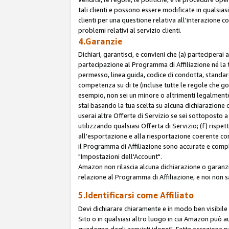
tali clienti e possono essere modificate in qualsias
clienti per una questione relativa all'interazione 
problemi relativi al servizio clienti.
4.Garanzie
Dichiari, garantisci, e convieni che (a) parteciperai
partecipazione al Programma di Affiliazione né la 
permesso, linea guida, codice di condotta, standard
competenza su di te (incluse tutte le regole che gov
esempio, non sei un minore o altrimenti legalmente
stai basando la tua scelta su alcuna dichiarazione
userai altre Offerte di Servizio se sei sottoposto a 
utilizzando qualsiasi Offerta di Servizio; (f) rispet
all’esportazione e alla riesportazione coerente con 
il Programma di Affiliazione sono accurate e compl
"Impostazioni dell'Account".
Amazon non rilascia alcuna dichiarazione o garanzi
relazione al Programma di Affiliazione, e noi non 
5.Identificarsi come Affiliato
Devi dichiarare chiaramente e in modo ben visibil
Sito o in qualsiasi altro luogo in cui Amazon può a
guadagno dagli acquisti idonei". Fatta eccezione pe