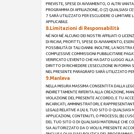
PREVISTE, SPESE DI AVVIAMENTO, O ALTRI VANT
PROGRAMMA DI AFFILIAZIONE, O (Z) QUALSIASI 
7 SARÀ UTILIZZATO PER ESCLUDERE O LIMITARE 
APPLICABILE.
8.Limitazioni di Responsabilità
NÉ NOI NÉ ALCUNO DEI NOSTRI AFFILIATI O LICEN
DI RICAVI, PROFITTI, SPESE DI AVVIAMENTO, ESE
POSSIBILITÀ DI TALI DANNI. INOLTRE, LA NOST
COMPLESSIVE COMMISSIONI PUBBLICITARIE PAGAT
VERIFICATO L'EVENTO CHE HA DATO LUOGO ALLA 
DIRITTO DI RICHIEDERE L'ESECUZIONE IN FORMA
NEL PRESENTE PARAGRAFO SARÀ UTILIZZATO PER 
9.Manleva
NELLA MISURA MASSIMA CONSENTITA DALLA LEGG
INDIRETTAMENTE RIFERITA ALLA CREAZIONE, MAN
VIOLAZIONE DEL PRESENTE ACCORDO, E TU ACCETTI 
INCARICATI, AMMINISTRATORI, E RAPPRESENTANTI
LEGALI) RELATIVE A (A) IL TUO SITO O QUALSIA
APPLICAZIONI, CONTENUTI, O PROCESSI, (B) L'U
DEL TUO SITO O DI QUALSIASI MATERIALE CHE CO
SIA AUTORIZZATO DA O VIOLI IL PRESENTE ACCO
(INCLUSA QUALSIASI POLITICA DEL PROGRAMMA),