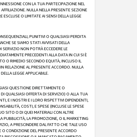
 CONNESSIONE CON LA TUA PARTECIPAZIONE NEL
AFFILIAZIONE. NULLA NELLA PRESENTE SEZIONE
 ESCLUSE O LIMITATE AI SENSI DELLA LEGGE
CONSEQUENZIALI, PUNITIVI O QUALSIASI PERDITA
ANCHE SE SIAMO STATI AVVISATI DELLA
DI SERVIZIO NON POTRÀ ECCEDERE LE
DIATAMENTE PRECEDENTI ALLA DATA IN CUI SI È
TTO O RIMEDIO SECONDO EQUITÀ, INCLUSO IL
O IN RELAZIONE AL PRESENTE ACCORDO. NULLA
DELLA LEGGE APPLICABILE.
LSIASI QUESTIONE DIRETTAMENTE O
I QUALSIASI OFFERTA DI SERVIZIO) O ALLA TUA
TI, E I NOSTRI E I LORO RISPETTIVI DIPENDENTI,
SABILITÀ, COSTI, E SPESE (INCLUSE LE SPESE
UO SITO O DI QUEI MATERIALI CON ALTRE
LA PUBBLICITÀ, LA PROMOZIONE, O IL MARKETING
VIZIO, A PRESCINDERE DAL FATTO CHE TALE USO
MINE O CONDIZIONE DEL PRESENTE ACCORDO
NCATA RISCOSSIONE O IL MANCATO PAGAMENTO