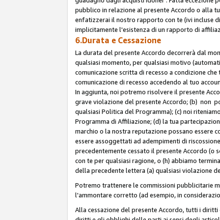
pubblico in relazione al presente Accordo o alla t
enfatizzerai il nostro rapporto con te (ivi incluse
implicitamente l'esistenza di un rapporto di affili
6.Durata e Cessazione
La durata del presente Accordo decorrerà dal momen
qualsiasi momento, per qualsiasi motivo (automatica
comunicazione scritta di recesso a condizione che t
comunicazione di recesso accedendo al tuo account s
In aggiunta, noi potremo risolvere il presente Acc
grave violazione del presente Accordo; (b) non po
qualsiasi Politica del Programma); (c) noi riteniamo
Programma di Affiliazione; (d) la tua partecipazione
marchio o la nostra reputazione possano essere co
essere assoggettati ad adempimenti di riscossione f
precedentemente cessato il presente Accordo (o sos
con te per qualsiasi ragione, o (h) abbiamo termina
della precedente lettera (a) qualsiasi violazione 
Potremo trattenere le commissioni pubblicitarie m
l'ammontare corretto (ad esempio, in considerazion
Alla cessazione del presente Accordo, tutti i diritti
diritti e gli obblighi delle parti ai sensi degli art