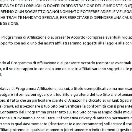
ERVANZA DEGLI OBBLIGHI O DOVERI DI REGISTRAZIONE DELLE IMPOSTE, 
OTREMMO O UN SOGGETTO DA NOI NOMINATO POTREBBE ADIRE LE VIE LEGA
HE TRAMITE MANDATO SPECIALE, PER ESERCITARE O DIFENDERE UNA CAUSA 
E SEZIONE.
al Programma di Affiliazione o al presente Accordo (comprese eventuali violazi
apporto con noi o uno dei nostri affiliati saranno soggetti alle leggi e alle co
 modo al Programma di Affiliazione o al presente Accordo (comprese eventuali v
 o il vostro rapporto con noi o uno dei nostri affiliati saranno soggetti alle p
3
.
lative al Programma Affiliazione, tra cui, a titolo esemplificativo ma non esau
ivulgare informazioni riguardo il tuo Sito e gli utenti del tuo Sito che ottenia
, il fatto che un particolare cliente di Amazon ha cliccato su un Link Specia
(craw), ed ispezionare il tuo Sito per verificare la conformità con il presente 
Contenuto del Programma presentato sul tuo Sito come esempio delle migliori 
onali, ti invitiamo a consultare l'Informativa Privacy di Amazon pertinente ri
i potremo in qualsiasi momento (direttamente o indirettamente) sollecitare il tr
ffiliati potremo in qualsiasi momento (direttamente o indirettamente) gestire s