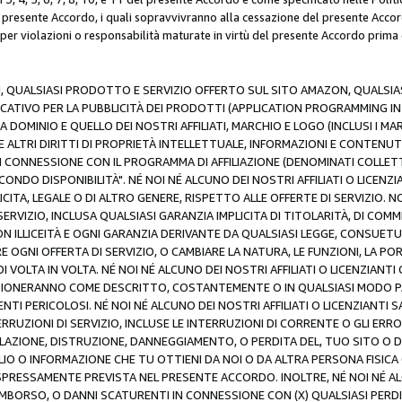
resente Accordo, i quali sopravvivranno alla cessazione del presente Acco
 per violazioni o responsabilità maturate in virtù del presente Accordo prima
N, QUALSIASI PRODOTTO E SERVIZIO OFFERTO SUL SITO AMAZON, QUALSIASI
ATIVO PER LA PUBBLICITÀ DEI PRODOTTI (APPLICATION PROGRAMMING INTE
 DOMINIO E QUELLO DEI NOSTRI AFFILIATI, MARCHIO E LOGO (INCLUSI I M
E ALTRI DIRITTI DI PROPRIETÀ INTELLETTUALE, INFORMAZIONI E CONTENUT
 IN CONNESSIONE CON IL PROGRAMMA DI AFFILIAZIONE (DENOMINATI COLLET
ECONDO DISPONIBILITÀ". NÉ NOI NÉ ALCUNO DEI NOSTRI AFFILIATI O LICEN
LICITA, LEGALE O DI ALTRO GENERE, RISPETTO ALLE OFFERTE DI SERVIZIO. NO
ERVIZIO, INCLUSA QUALSIASI GARANZIA IMPLICITA DI TITOLARITÀ, DI COMME
N ILLICEITÀ E OGNI GARANZIA DERIVANTE DA QUALSIASI LEGGE, CONSUET
GNI OFFERTA DI SERVIZIO, O CAMBIARE LA NATURA, LE FUNZIONI, LA PO
I VOLTA IN VOLTA. NÉ NOI NÉ ALCUNO DEI NOSTRI AFFILIATI O LICENZIANT
ZIONERANNO COME DESCRITTO, COSTANTEMENTE O IN QUALSIASI MODO P
ENTI PERICOLOSI. NÉ NOI NÉ ALCUNO DEI NOSTRI AFFILIATI O LICENZIANTI 
ERRUZIONI DI SERVIZIO, INCLUSE LE INTERRUZIONI DI CORRENTE O GLI ERR
AZIONE, DISTRUZIONE, DANNEGGIAMENTO, O PERDITA DEL, TUO SITO O DI
 O INFORMAZIONE CHE TU OTTIENI DA NOI O DA ALTRA PERSONA FISICA O
RESSAMENTE PREVISTA NEL PRESENTE ACCORDO. INOLTRE, NÉ NOI NÉ ALCU
MBORSO, O DANNI SCATURENTI IN CONNESSIONE CON (X) QUALSIASI PERDITA