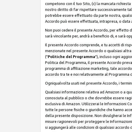
competono con il tuo Sito, (c) la mancata richiest
nostro diritto di far rispettare successivamente t
potrebbe essere effettuato da parte nostra, qualsi
Accordo può essere effettuata, intrapresa, o data a
Non puoi cedere il presente Accordo, per effetto d
sarà vincolante per, andrà a beneficio di, e sarà opp
Il presente Accordo comprende, e tu accetti di rispett
menzionate nel presente Accordo o qualsiasi altra p
("
Politiche del Programma
"), incluso ogni aggio
Politica del Programma, il presente Accordo prevarr
programma di affiliazione marketing, tale accordo 
accordo tra te e noi relativamente al Programma di
Ogniqualvolta usati nel presente Accordo, i termini
Qualsiasi informazione relativa ad Amazon o a quals
conosciuta al pubblico o che dovrebbe essere rag
esclusiva di Amazon. Utilizzerai le Informazioni C
tutte le persone fisiche o giuridiche che hanno acc
della presente disposizione. Non divulgherai le Info
misure ragionevoli per proteggere le Informazioni
si aggiungerà alle condizioni di qualsiasi accordo d