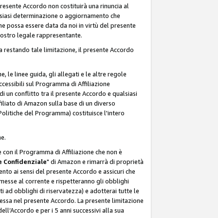
resente Accordo non costituirà una rinuncia al
ualsiasi determinazione o aggiornamento che
e possa essere data da noi in virtù del presente
 nostro legale rappresentante.
a restando tale limitazione, il presente Accordo
, le linee guida, gli allegati e le altre regole
ccessibili sul Programma di Affiliazione
i un conflitto tra il presente Accordo e qualsiasi
filiato di Amazon sulla base di un diverso
olitiche del Programma) costituisce l'intero
ne.
e con il Programma di Affiliazione che non è
 Confidenziale
" di Amazon e rimarrà di proprietà
nto ai sensi del presente Accordo e assicuri che
 messe al corrente e rispetteranno gli obblighi
i ad obblighi di riservatezza) e adotterai tutte le
essa nel presente Accordo. La presente limitazione
ell’Accordo e per i 5 anni successivi alla sua