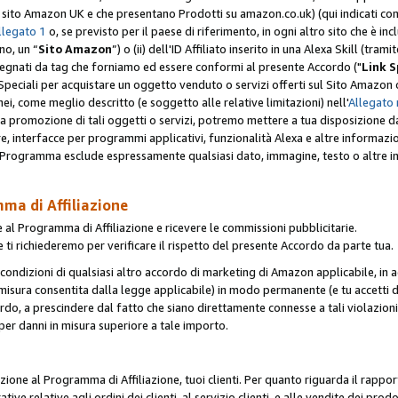
er il sito Amazon UK e che presentano Prodotti su amazon.co.uk) (qui indicati com
llegato 1
o, se previsto per il paese di riferimento, in ogni altro sito che è incl
no, un “
Sito Amazon
”) o (ii) dell'ID Affiliato inserito in una Alexa Skill (tra
segnati da tag che forniamo ed essere conformi al presente Accordo ("
Link S
k Speciali per acquistare un oggetto venduto o servizi offerti sul Sito Amazon o
nei, come meglio descritto (e soggetto alle relative limitazioni) nell'
Allegato 
a tua promozione di tali oggetti o servizi, potremo mettere a tua disposizione dat
are, interfacce per programmi applicativi, funzionalità Alexa e altre informaz
l Programma esclude espressamente qualsiasi dato, immagine, testo o altre inf
mma di Affiliazione
 al Programma di Affiliazione e ricevere le commissioni pubblicitarie.
 ti richiederemo per verificare il rispetto del presente Accordo da parte tua.
le condizioni di qualsiasi altro accordo di marketing di Amazon applicabile, in a
la misura consentita dalla legge applicabile) in modo permanente (e tu accetti d
ordo, a prescindere dal fatto che siano direttamente connesse a tali violazion
per danni in misura superiore a tale importo.
pazione al Programma di Affiliazione, tuoi clienti. Per quanto riguarda il rappor
ative relative agli ordini dei clienti, al servizio clienti, e alle vendite dei p