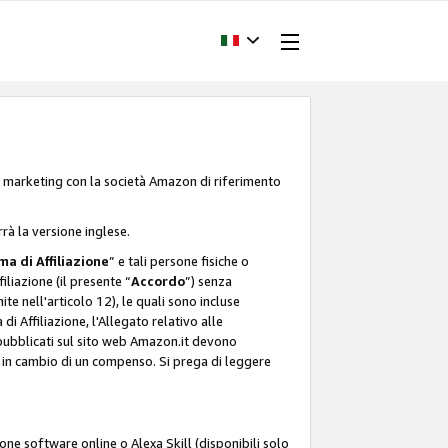
one marketing con la società Amazon di riferimento
rrà la versione inglese.
a di Affiliazione
” e tali persone fisiche o
liazione (il presente “
Accordo
”) senza
ite nell'articolo 12), le quali sono incluse
i Affiliazione, l'Allegato relativo alle
 pubblicati sul sito web Amazon.it devono
ti in cambio di un compenso. Si prega di leggere
ione software online o Alexa Skill (disponibili solo