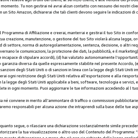
i momento. Tu non gestirai né avrai alcun contatto con nessuno dei nostri clien
con un Sito Amazon, dichiarerai che tali clienti devono seguire le indicazioni 
 al Programma di Affiliazione e creerai, manterrai e gestirai il tuo Sito in conf
tua creazione, manutenzione, o gestione del tuo Sito violerà alcuna legge, ord
 di settore, norma di autoregolamentazione, sentenza, decisione, o altri requi
ernano le comunicazioni, la protezione dei dati, la pubblicità, e il marketing),
 incapace di stipulare accordi), (d) hai valutato autonomamente l'opportunit
 o garanzia diversa da quelle espressamente stabilite nel presente Accordo, (
sanzioni degli Stati Uniti o di sanzioni in linea con la legge degli Stati Uniti i
terai ogni restrizione degli Stati Uniti relativa all'esportazione e alla riespor
la legge degli Stati Uniti applicabile a beni, software, tecnologia e servizi, 
ete in ogni momento. Puoi aggiornare le tue informazioni accedendo al l tuo a
a né conviene in merito all'ammontare di traffico o commissioni pubblicitarie
saremo responsabili per alcuna azione che intraprendi sulla base delle tue asp
e quanto segue, o rilasciare una dichiarazione sostanzialmente simile preced
utorizzare la tua visualizzazione o altro uso del Contenuto del Programma: “I
r questa dichiarazione e a meno che ciò non sia richiesto dalla legge applica