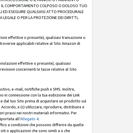
O (F) IL COMPORTAMENTO COLPOSO O DOLOSO TUO
LI ED ESEGUIRE QUALSIASI ATTO PROCEDURALE
LEGALE O PER LA PROTEZIONE DEI DIRITTI,
oni effettive o presunte), qualsiasi transazione o
ntroversie applicabili relative al Sito Amazon di
iolazioni effettive o presunte), qualsiasi
revisioni concernenti le tasse relative al Sito
stivo, e-mail, notifiche push e SMS. Inoltre,
mo in connessione con la tua esibizione dei Link
le dal tuo Sito prima di acquistare un prodotto sul
Accordo, e (c) utilizzare, riprodurre, distribuire e
prassi nei nostri materiali informativi. Per
portata all'
Allegato 4
.
affico a condizioni che possono differire da quelle
iti o applicazioni che sono simili a o che