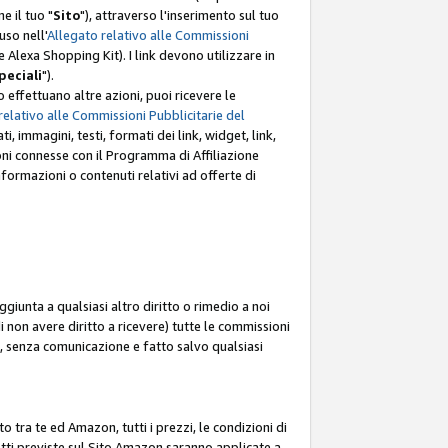
e il tuo "
Sito
"), attraverso l'inserimento sul tuo
uso nell'
Allegato relativo alle Commissioni
mite Alexa Shopping Kit). I link devono utilizzare in
peciali
").
 effettuano altre azioni, puoi ricevere le
relativo alle Commissioni Pubblicitarie del
i, immagini, testi, formati dei link, widget, link,
ioni connesse con il Programma di Affiliazione
ormazioni o contenuti relativi ad offerte di
ggiunta a qualsiasi altro diritto o rimedio a noi
i non avere diritto a ricevere) tutte le commissioni
i, senza comunicazione e fatto salvo qualsiasi
to tra te ed Amazon, tutti i prezzi, le condizioni di
rodotti previste sul Sito Amazon saranno applicate a