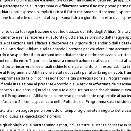
ua partecipazione al Programma di Affiliazione senza il nostro previo permes
 dichiarazioni espressa o implicita circa il fatto che Amazon ti sostenga, spon
azione tra noi e te o qualsiasi altra persona fisica o giuridica eccetto ove es
to della tua registrazione o dal tuo utilizzo del Sito degli Affiliati. Sia tu
mente e senza ricorrere all'autorità giudiziaria, se previsto dalla legge app
ale cessazione sarà efficace a decorrere da 7 giorni di calendario dalla data 
ul Sito degli Affiliati e selezionando l'opzione per chiudere il tuo account 
ordo o sospendere il tuo account immediatamente dandotene avviso iscritto per
ni rimedio entro 7 giorni dalla nostra comunicazione relativa a qualsiasi al
 di poter incorrere in eventuali richieste di risarcimento o in responsabilità i
 al Programma di Affiliazione è stata utilizzata per attività ingannevoli, fraud
mpromessi da te o in connessione con la tua partecipazione al Programma di A
iscale in relazione al presente Accordo o alle attività effettuate da ciascun
peso il tuo account) in relazione a te o ad altre persone che abbiamo rilevato
to il Programma di Affiliazione come reso generalmente disponibile ai partecip
dell'articolo 5 e come specificato nelle Politiche del Programma sarà conside
aturate non pagate per un periodo di tempo ragionevole a seguito della cessa
e di qualsiasi cancellazione o reso).
 e gli obblighi delle parti saranno estinti, incluse tutte le licenze concesse in
icoli 3, 4, 5, 6, 7, 8, 10, e 11 del presente Accordo e come specificato nelle P