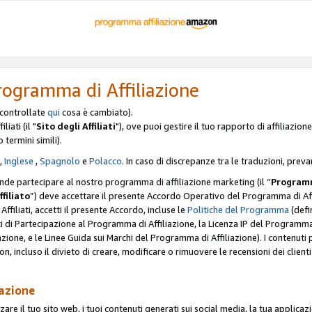
rogramma di Affiliazione
, controllate
qui
cosa è cambiato).
iati (il "
Sito degli Affiliati
"), ove puoi gestire il tuo rapporto di affiliazi
o termini simili).
,
Inglese
,
Spagnolo
e
Polacco
. In caso di discrepanze tra le traduzioni, preva
ende partecipare al nostro programma di affiliazione marketing (il “
Programm
ffiliato
”) deve accettare il presente Accordo Operativo del Programma di Affi
Affiliati, accetti il presente Accordo, incluse le
Politiche del Programma
(defin
i di Partecipazione al Programma di Affiliazione, la Licenza IP del Programma d
zione, e le Linee Guida sui Marchi del Programma di Affiliazione). I contenuti
n, incluso il divieto di creare, modificare o rimuovere le recensioni dei clien
iazione
are il tuo sito web, i tuoi contenuti generati sui social media, la tua applicaz