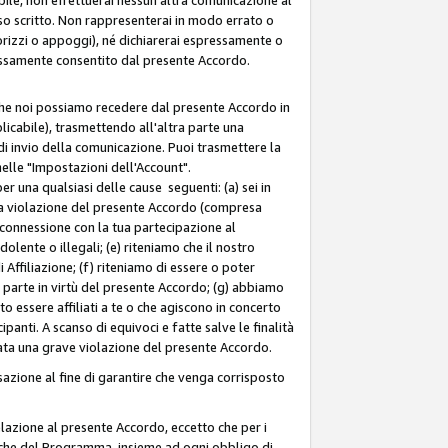
so scritto. Non rappresenterai in modo errato o
sorizzi o appoggi), né dichiarerai espressamente o
pressamente consentito dal presente Accordo.
 che noi possiamo recedere dal presente Accordo in
licabile), trasmettendo all'altra parte una
di invio della comunicazione. Puoi trasmettere la
nelle "Impostazioni dell'Account".
 una qualsiasi delle cause seguenti: (a) sei in
tra violazione del presente Accordo (compresa
n connessione con la tua partecipazione al
olente o illegali; (e) riteniamo che il nostro
ffiliazione; (f) riteniamo di essere o poter
a parte in virtù del presente Accordo; (g) abbiamo
 essere affiliati a te o che agiscono in concerto
anti. A scanso di equivoci e fatte salve le finalità
rata una grave violazione del presente Accordo.
zione al fine di garantire che venga corrisposto
 relazione al presente Accordo, eccetto che per i
olitiche del Programma, insieme ad ogni obbligo di