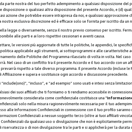
a da parte nostra del tuo perfetto adempimento a qualsiasi disposizione del p
ale disposizione o qualsiasi altra disposizione del presente Accordo, e (d) q
asi azione che potrebbe essere intrapresa da noi, e qualsiasi approvazione ch
 nostra esclusiva discrezione ed è efficace solo se fornita per iscritto da un
ella legge o diversamente, senza il nostro previo consenso per iscritto. Ferm
onibile alle parti e ai loro rispettivi cessionari e aventi causa.
are, le versioni più aggiornate di tutte le politiche, le appendici, le specifiche
olitica applicabile agli strumenti, ai sottoprogrammi e alle caratteristiche a
rnamento delle Politiche del Programma rilasciato di volta in volta. Nel caso d
à. Nel caso di un conflitto tra il presente Accordo e il tuo accordo con un af
prevarrà rispetto a tale diverso programma. Il presente Accordo (incluse le P
 Affiliazione e supera e sostituisce ogni accordo e discussione precedente.
 “include(ono)”, “incluso”, e “ad esempio” sono usati e intesi senza limitazio
iasi dei suoi affiliati che ti forniamo o ti rendiamo accessibile in connession
ionevolmente considerata come confidenziale costituisce una "
Informazione
onfidenziali solo nella misura ragionevolmente necessaria per il tuo adempime
esso alle Informazioni Confidenziali in connessione con il tuo profilo saranno
rmazioni Confidenziali a nessun soggetto terzo (oltre ai tuoi affiliati vincolat
 Confidenziali da qualsiasi uso o divulgazione che non è esplicitamente perm
i riservatezza o di non divulgazione tra le parti e si applicherà per la durata d