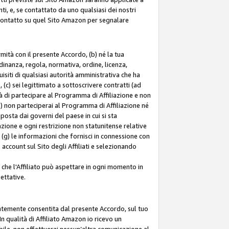
ti, e, se contattato da uno qualsiasi dei nostri
di contatto su quel Sito Amazon per segnalare
ormità con il presente Accordo, (b) né la tua
inanza, regola, normativa, ordine, licenza,
siti di qualsiasi autorità amministrativa che ha
 (c) sei legittimato a sottoscrivere contratti (ad
à di partecipare al Programma di Affiliazione e non
e) non parteciperai al Programma di Affiliazione né
mposta dai governi del paese in cui si sta
tazione e ogni restrizione non statunitense relative
e (g) le informazioni che fornisci in connessione con
ccount sul Sito degli Affiliati e selezionando
 che l'Affiliato può aspettare in ogni momento in
ettative.
entemente consentita dal presente Accordo, sul tuo
n qualità di Affiliato Amazon io ricevo un
bile, non effettuerai nessun’altra comunicazione al