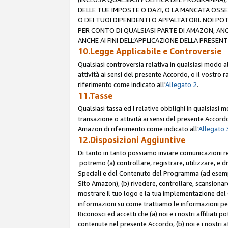
DELLE TUE IMPOSTE O DAZI, O LA MANCATA OSS
O DEI TUOI DIPENDENTI O APPALTATORI. NOI P
PER CONTO DI QUALSIASI PARTE DI AMAZON, ANC
ANCHE AI FINI DELL’APPLICAZIONE DELLA PRESENT
10.Legge Applicabile e Controversie
Qualsiasi controversia relativa in qualsiasi modo 
attività ai sensi del presente Accordo, o il vostro r
riferimento come indicato all'
Allegato 2
.
11.Tasse
Qualsiasi tassa ed I relative obblighi in qualsiasi
transazione o attività ai sensi del presente Accordo,
Amazon di riferimento come indicato all'
Allegato 
12.Disposizioni Aggiuntive
Di tanto in tanto possiamo inviare comunicazioni re
potremo (a) controllare, registrare, utilizzare, e d
Speciali e del Contenuto del Programma (ad esempio
Sito Amazon), (b) rivedere, controllare, scansionare 
mostrare il tuo logo e la tua implementazione del 
informazioni su come trattiamo le informazioni pers
Riconosci ed accetti che (a) noi e i nostri affiliat
contenute nel presente Accordo, (b) noi e i nostri a