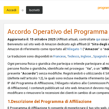
Accedi
Iscriviti
o
Accordo Operativo del Programma d
Aggiornato il
:
15 ottobre 2025
(Affiliati attuali, controllate
qui
cosa 
Benvenuto sul sito web di Amazon dedicato agli affiliati (il "
Sito degli A
Amazon di riferimento come riportato all'
Allegato 1
(“
Amazon
” o “
no
Le traduzioni sono disponibili in
Francese
,
Tedesco
,
Inglese
,
Spagnolo
Ogni persona fisica o giuridica che partecipa o intende partecipare al n
persone fisiche o giuridiche, identificate nel prosieguo “
tu
”, o un “
Affil
presente “
Accordo
”) senza modifiche. Registrandoti o utilizzando il Sito
(definite nell'articolo 12), le quali sono incluse mediante riferimento (a
IP del Programma di Affiliazione, l'Allegato relativo alle Commissioni 
di Affiliazione). I contenuti pubblicati sul sito web Amazon.it devono ris
modificare o rimuovere le recensioni dei clienti in cambio di un compens
1.Descrizione del Programma di Affiliazione
Il Programma di Affiliazione ti consente di monetizzare il tuo sito web, 