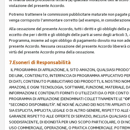
violazione del presente Accordo.
Potremo trattenere le commissioni pubblicitarie maturate non pagate pe
venga corrisposto l'ammontare corretto (ad esempio, in considerazione 
Alla cessazione del presente Accordo, tutti i diritti e gli obblighi delle 
eccetto che per i diritti e gli obblighi delle parti ai sensi degli articoli 
Programma, insieme ad ogni obbligo di pagamento dovuto ma non adempi
presente Accordo. Nessuna cessazione del presente Accordo libererà cia
virtù del presente Accordo prima della cessazione.
7.Esoneri di Responsabilità
IL PROGRAMMA DI AFFILIAZIONE, IL SITO AMAZON, QUALSIASI PRODO
DEI LINK, CONTENUTO, INTERFACCIA DI PROGRAMMA APPLICATIVO PER
DI DATI, CONTENUTO PUBBLICITARIO DEI PRODOTTI, IL NOSTRO NOME 
AMAZON), E OGNI TECNOLOGIA, SOFTWARE, FUNZIONE, MATERIALE, DAT
INFORMAZIONI E CONTENUTI FORNITI O UTILIZZATI DA O PER CONTO N
PROGRAMMA DI AFFILIAZIONE (DENOMINATI COLLETTIVAMENTE LE "
OF
"SECONDO DISPONIBILITÀ". NÉ NOI NÉ ALCUNO DEI NOSTRI AFFILIATI 
SIA ESPLICITA, IMPLICITA, LEGALE O DI ALTRO GENERE, RISPETTO ALLE
GARANZIE RISPETTO ALLE OFFERTE DI SERVIZIO, INCLUSA QUALSIASI G
SODDISFACENTE, DI IDONEITÀ PER UNO SCOPO PARTICOLARE, O DI NO
USO COMMERCIALE, OPERAZIONE, O PRATICA COMMERCIALE. POTREMO 