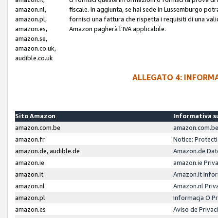
amazon.nl,
fiscale. In aggiunta, se hai sede in Lussemburgo potr
amazon.pl,
fornisci una fattura che rispetta i requisiti di una va
amazon.es,
Amazon pagherà l'IVA applicabile.
amazon.se,
amazon.co.uk,
audible.co.uk
ALLEGATO 4: INFORM
Sito Amazon
Informativa su
amazon.com.be
amazon.com.be 
amazon.fr
Notice: Protect
amazon.de, audible.de
Amazon.de Dat
amazon.ie
amazon.ie Priv
amazon.it
Amazon.it Infor
amazon.nl
Amazon.nl Priv
amazon.pl
Informacja O P
amazon.es
Aviso de Priva