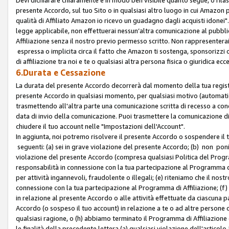
presente Accordo, sul tuo Sito o in qualsiasi altro luogo in cui Amazon
qualità di Affiliato Amazon io ricevo un guadagno dagli acquisti idonei"
legge applicabile, non effettuerai nessun’altra comunicazione al pubbl
Affiliazione senza il nostro previo permesso scritto. Non rappresenterai 
espressa o implicita circa il fatto che Amazon ti sostenga, sponsorizzi
di affiliazione tra noi e te o qualsiasi altra persona fisica o giuridica
6.Durata e Cessazione
La durata del presente Accordo decorrerà dal momento della tua registraz
presente Accordo in qualsiasi momento, per qualsiasi motivo (automaticam
trasmettendo all'altra parte una comunicazione scritta di recesso a cond
data di invio della comunicazione. Puoi trasmettere la comunicazione di
chiudere il tuo account nelle "Impostazioni dell'Account".
In aggiunta, noi potremo risolvere il presente Accordo o sospendere il
seguenti: (a) sei in grave violazione del presente Accordo; (b) non poni
violazione del presente Accordo (compresa qualsiasi Politica del Program
responsabilità in connessione con la tua partecipazione al Programma di 
per attività ingannevoli, fraudolente o illegali; (e) riteniamo che il n
connessione con la tua partecipazione al Programma di Affiliazione; (f)
in relazione al presente Accordo o alle attività effettuate da ciascuna
Accordo (o sospeso il tuo account) in relazione a te o ad altre persone c
qualsiasi ragione, o (h) abbiamo terminato il Programma di Affiliazione
le finalità della precedente lettera (a) qualsiasi violazione dell'artic