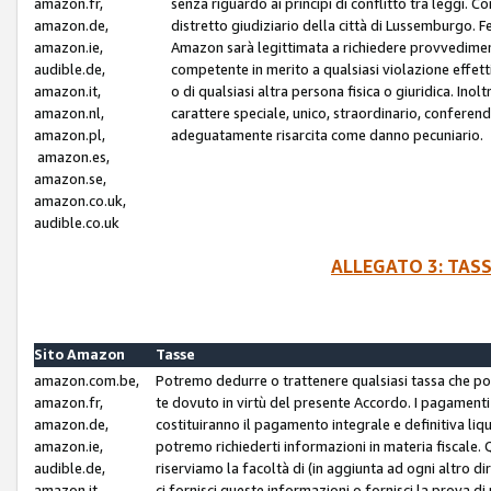
amazon.fr,
senza riguardo ai principi di conflitto tra leggi. C
amazon.de,
distretto giudiziario della città di Lussemburgo. 
amazon.ie,
Amazon sarà legittimata a richiedere provvedimenti 
audible.de,
competente in merito a qualsiasi violazione effettiv
amazon.it,
o di qualsiasi altra persona fisica o giuridica. Ino
amazon.nl,
carattere speciale, unico, straordinario, conferen
amazon.pl,
adeguatamente risarcita come danno pecuniario.
amazon.es,
amazon.se,
amazon.co.uk,
audible.co.uk
ALLEGATO 3: TAS
Sito Amazon
Tasse
amazon.com.be,
Potremo dedurre o trattenere qualsiasi tassa che p
amazon.fr,
te dovuto in virtù del presente Accordo. I pagamenti c
amazon.de,
costituiranno il pagamento integrale e definitiva liq
amazon.ie,
potremo richiederti informazioni in materia fiscale. Qu
audible.de,
riserviamo la facoltà di (in aggiunta ad ogni altro di
amazon.it,
ci fornisci queste informazioni o fornisci la prova 