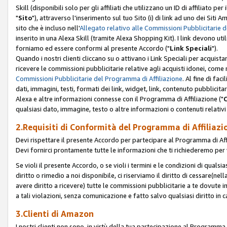
Skill (disponibili solo per gli affiliati che utilizzano un ID di affiliato
"
Sito
"), attraverso l'inserimento sul tuo Sito (i) di link ad uno dei Siti A
sito che è incluso nell'
Allegato relativo alle Commissioni Pubblicitarie 
inserito in una Alexa Skill (tramite Alexa Shopping Kit). I link devono u
forniamo ed essere conformi al presente Accordo ("
Link Speciali
").
Quando i nostri clienti cliccano su o attivano i Link Speciali per acquis
ricevere le commissioni pubblicitarie relative agli acquisti idonei, come 
Commissioni Pubblicitarie del Programma di Affiliazione
. Al fine di fa
dati, immagini, testi, formati dei link, widget, link, contenuto pubblicita
Alexa e altre informazioni connesse con il Programma di Affiliazione ("
qualsiasi dato, immagine, testo o altre informazioni o contenuti relativi 
2.Requisiti di Conformità del Programma di Affiliazi
Devi rispettare il presente Accordo per partecipare al Programma di Affi
Devi fornirci prontamente tutte le informazioni che ti richiederemo per 
Se violi il presente Accordo, o se violi i termini e le condizioni di quals
diritto o rimedio a noi disponibile, ci riserviamo il diritto di cessare(n
avere diritto a ricevere) tutte le commissioni pubblicitarie a te dovute
a tali violazioni, senza comunicazione e fatto salvo qualsiasi diritto in
3.Clienti di Amazon
I nostri clienti non sono, in virtù della tua partecipazione al Programma d