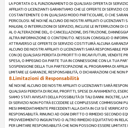
LA PORTATA O IL FUNZIONAMENTO DI QUALSIASI OFFERTA DI SERVIZIO
AFFILIATI O LICENZIANTI GARANTIAMO CHE LE OFFERTE DI SERVIZI
COSTANTEMENTE O IN QUALSIASI MODO PARTICOLARE, O CHE SARANN
PERICOLOSI. NÉ NOI NÉ ALCUNO DEI NOSTRI AFFILIATI O LICENZIANTI
MALIGNI, O INTERRUZIONI DI SERVIZIO, INCLUSE LE INTERRUZIONI D
AL O ALTERAZIONE DEL, O CANCELLAZIONE, DISTRUZIONE, DANNEGGIA
ALTRA INFORMAZIONE O CONTENUTO. NESSUN CONSIGLIO O INFORMAZ
ATTRAVERSO LE OFFERTE DI SERVIZIO COSTITUIRÀ ALCUNA GARANZI
ALCUNO DEI NOSTRI AFFILIATI O LICENZIANTI SARÀ RESPONSABILE P
CON (X) QUALSIASI PERDITA DI PROFITTI O RICAVI FUTURI, VENDITE P
SPESA, O IMPEGNO DA PARTE TUA IN CONNESSIONE CON LA TUA PARTE
SOSPENSIONE DELLA TUA PARTECIPAZIONE AL PROGRAMMA DI AFFILIA
LIMITARE LE GARANZIE, RESPONSABILITÀ, O DICHIARAZIONI CHE NON 
8.Limitazioni di Responsabilità
NÉ NOI NÉ ALCUNO DEI NOSTRI AFFILIATI O LICENZIANTI SARÀ RESPONS
QUALSIASI PERDITA DI RICAVI, PROFITTI, SPESE DI AVVIAMENTO, ESE
SIAMO STATI AVVISATI DELLA POSSIBILITÀ DI TALI DANNI. INOLTRE,
DI SERVIZIO NON POTRÀ ECCEDERE LE COMPLESSIVE COMMISSIONI PU
MESI IMMEDIATAMENTE PRECEDENTI ALLA DATA IN CUI SI È VERIFICAT
RESPONSABILITÀ. RINUNCI AD OGNI DIRITTO O RIMEDIO SECONDO EQUI
PROVVEDIMENTO INGIUNTIVO O ALTRO RIMEDIO EQUITATIVO IN RELA
PER LIMITARE RESPONSABILITÀ CHE NON POSSONO ESSERE LIMITATE I