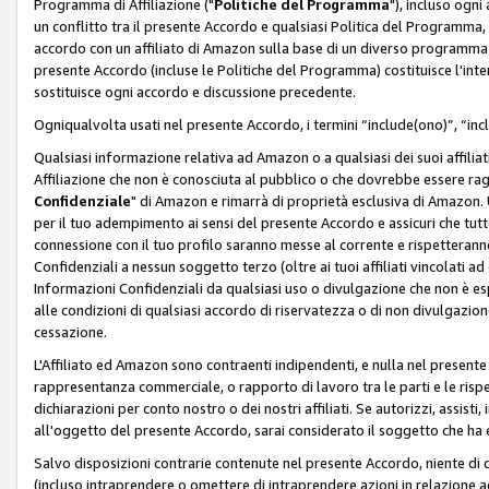
Programma di Affiliazione ("
Politiche del Programma
"), incluso ogn
un conflitto tra il presente Accordo e qualsiasi Politica del Programma, 
accordo con un affiliato di Amazon sulla base di un diverso programma d
presente Accordo (incluse le Politiche del Programma) costituisce l'int
sostituisce ogni accordo e discussione precedente.
Ogniqualvolta usati nel presente Accordo, i termini “include(ono)”, “inc
Qualsiasi informazione relativa ad Amazon o a qualsiasi dei suoi affilia
Affiliazione che non è conosciuta al pubblico o che dovrebbe essere ra
Confidenziale
" di Amazon e rimarrà di proprietà esclusiva di Amazon. 
per il tuo adempimento ai sensi del presente Accordo e assicuri che tutt
connessione con il tuo profilo saranno messe al corrente e rispetterann
Confidenziali a nessun soggetto terzo (oltre ai tuoi affiliati vincolati a
Informazioni Confidenziali da qualsiasi uso o divulgazione che non è e
alle condizioni di qualsiasi accordo di riservatezza o di non divulgazione 
cessazione.
L'Affiliato ed Amazon sono contraenti indipendenti, e nulla nel presente
rappresentanza commerciale, o rapporto di lavoro tra le parti e le rispe
dichiarazioni per conto nostro o dei nostri affiliati. Se autorizzi, assisti,
all'oggetto del presente Accordo, sarai considerato il soggetto che ha 
Salvo disposizioni contrarie contenute nel presente Accordo, niente di q
(incluso intraprendere o omettere di intraprendere azioni in relazione a