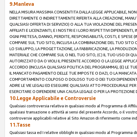
9.Manleva
NELLA MISURA MASSIMA CONSENTITA DALLA LEGGE APPLICABILE, NO
DIRETTAMENTE O INDIRETTAMENTE RIFERITA ALLA CREAZIONE, MANUT
QUALSIASI OFFERTA DI SERVIZIO) O ALLA TUA VIOLAZIONE DEL PRESE
AFFILIATI E LICENZIANTI, E I NOSTRI E I LORO RISPETTIVI DIPENDENT
OGNI PRETESA, DANNO, PERDITE, RESPONSABILITÀ, COSTI, E SPESE (IN
COMPARE SUL TUO SITO, INCLUSA LA COMBINAZIONE DEL TUO SITO O D
LO SVILUPPO, LA PROGETTAZIONE, LA FABBRICAZIONE, LA PRODUZIONE
MATERIALE CHE COMPARE SUL O NEL TUO SITO, (C) IL TUO USO DI QUA
AUTORIZZATO DA O VIOLI IL PRESENTE ACCORDO O LA LEGGE APPLICA
ACCORDO (INCLUSA QUALSIASI POLITICA DEL PROGRAMMA), (E) LE TU
IL MANCATO PAGAMENTO DELLE TUE IMPOSTE O DAZI, O LA MANCATA O
COMPORTAMENTO COLPOSO O DOLOSO TUO O DEI TUOI DIPENDENTI
ADIRE LE VIE LEGALI ED ESEGUIRE QUALSIASI ATTO PROCEDURALE PE
ESERCITARE O DIFENDERE UNA CAUSA LEGALE O PER LA PROTEZIONE DEI
10.Legge Applicabile e Controversie
Qualsiasi controversia relativa in qualsiasi modo al Programma di Affil
qualsiasi transazione o attività ai sensi del presente Accordo, o il vostro
controversie applicabili relative al Sito Amazon di riferimento come indi
11.Tasse
Qualsiasi tassa ed I relative obblighi in qualsiasi modo al Programma di