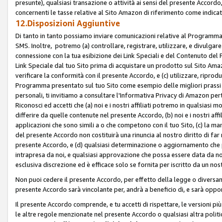
presunte), qualsiasi transazione o attività ai sensi del presente Accordo,
concernenti le tasse relative al Sito Amazon di riferimento come indicato
12.Disposizioni Aggiuntive
Di tanto in tanto possiamo inviare comunicazioni relative al Programma Af
SMS. Inoltre, potremo (a) controllare, registrare, utilizzare, e divulgare
connessione con la tua esibizione dei Link Speciali e del Contenuto del
Link Speciale dal tuo Sito prima di acquistare un prodotto sul Sito Amazo
verificare la conformità con il presente Accordo, e (c) utilizzare, ripro
Programma presentato sul tuo Sito come esempio delle migliori prassi n
personali, ti invitiamo a consultare l'Informativa Privacy di Amazon pert
Riconosci ed accetti che (a) noi e i nostri affiliati potremo in qualsiasi
differire da quelle contenute nel presente Accordo, (b) noi e i nostri af
applicazioni che sono simili a o che competono con il tuo Sito, (c) la 
del presente Accordo non costituirà una rinuncia al nostro diritto di far
presente Accordo, e (d) qualsiasi determinazione o aggiornamento che 
intrapresa da noi, e qualsiasi approvazione che possa essere data da noi
esclusiva discrezione ed è efficace solo se fornita per iscritto da un n
Non puoi cedere il presente Accordo, per effetto della legge o diversame
presente Accordo sarà vincolante per, andrà a beneficio di, e sarà opponib
Il presente Accordo comprende, e tu accetti di rispettare, le versioni più a
le altre regole menzionate nel presente Accordo o qualsiasi altra politic