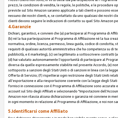
prezzi, le condizioni di vendita, le regole, le politiche, e le procedure ope
previste sul Sito Amazon saranno applicate a tali clienti e possono ess
nessuno dei nostri clienti, e, se contattato da uno qualsiasi dei nostri cl
clienti devono seguire le indicazioni di contatto su quel Sito Amazon per
4.Garanzie
Dichiari, garantisci, e convieni che (a) parteciperai al Programma di Affil
(b) né la tua partecipazione al Programma di Affiliazione né la tua crea
normativa, ordine, licenza, permesso, linea guida, codice di condotta, 
requisiti di qualsiasi autorità amministrativa che ha competenza su di te
pubblicità, e il marketing), (c) sei legittimato a sottoscrivere contratti
(d) hai valutato autonomamente l'opportunità di partecipare al Programm
diversa da quelle espressamente stabilite nel presente Accordo, (e) non 
sottoposto a sanzioni degli Stati Uniti o di sanzioni in linea con la legge
Offerta di Servizio; (f) rispetterai ogni restrizione degli Stati Uniti rel
all’esportazione e alla riesportazione coerente con la legge degli Stati U
fornisci in connessione con il Programma di Affiliazione sono accurate
account sul Sito degli Affiliati e selezionando "Impostazioni dell'Accoun
Amazon non rilascia alcuna dichiarazione o garanzia né conviene in merit
in ogni momento in relazione al Programma di Affiliazione, e noi non sa
5.Identificarsi come Affiliato
Devi dichiarare chiaramente e in modo ben visibile quanto segue, o ril