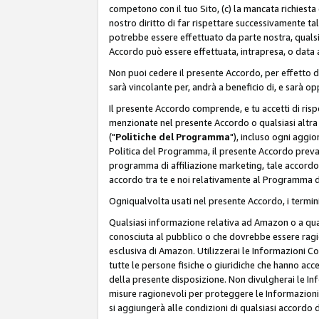
competono con il tuo Sito, (c) la mancata richiest
nostro diritto di far rispettare successivamente t
potrebbe essere effettuato da parte nostra, qualsi
Accordo può essere effettuata, intrapresa, o data a
Non puoi cedere il presente Accordo, per effetto d
sarà vincolante per, andrà a beneficio di, e sarà opp
Il presente Accordo comprende, e tu accetti di rispett
menzionate nel presente Accordo o qualsiasi altra p
("
Politiche del Programma
"), incluso ogni aggio
Politica del Programma, il presente Accordo prevarr
programma di affiliazione marketing, tale accordo 
accordo tra te e noi relativamente al Programma di
Ogniqualvolta usati nel presente Accordo, i termini
Qualsiasi informazione relativa ad Amazon o a quals
conosciuta al pubblico o che dovrebbe essere rag
esclusiva di Amazon. Utilizzerai le Informazioni C
tutte le persone fisiche o giuridiche che hanno acc
della presente disposizione. Non divulgherai le Info
misure ragionevoli per proteggere le Informazioni
si aggiungerà alle condizioni di qualsiasi accordo d