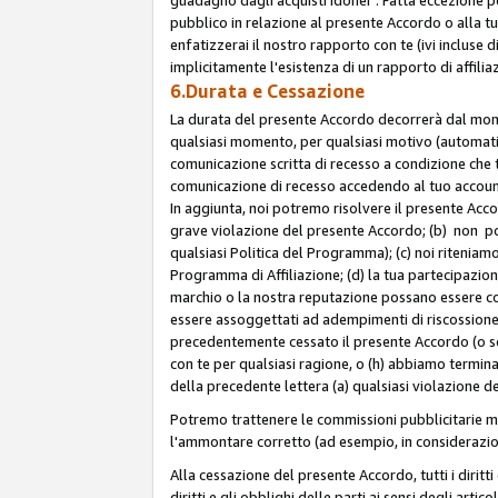
pubblico in relazione al presente Accordo o alla t
enfatizzerai il nostro rapporto con te (ivi incluse
implicitamente l'esistenza di un rapporto di affili
6.Durata e Cessazione
La durata del presente Accordo decorrerà dal momen
qualsiasi momento, per qualsiasi motivo (automatica
comunicazione scritta di recesso a condizione che t
comunicazione di recesso accedendo al tuo account s
In aggiunta, noi potremo risolvere il presente Acc
grave violazione del presente Accordo; (b) non po
qualsiasi Politica del Programma); (c) noi riteniamo
Programma di Affiliazione; (d) la tua partecipazione
marchio o la nostra reputazione possano essere co
essere assoggettati ad adempimenti di riscossione f
precedentemente cessato il presente Accordo (o sos
con te per qualsiasi ragione, o (h) abbiamo termina
della precedente lettera (a) qualsiasi violazione 
Potremo trattenere le commissioni pubblicitarie m
l'ammontare corretto (ad esempio, in considerazion
Alla cessazione del presente Accordo, tutti i diritti
diritti e gli obblighi delle parti ai sensi degli art