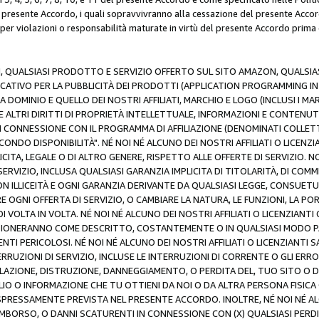
resente Accordo, i quali sopravvivranno alla cessazione del presente Acco
 per violazioni o responsabilità maturate in virtù del presente Accordo prima
N, QUALSIASI PRODOTTO E SERVIZIO OFFERTO SUL SITO AMAZON, QUALSIASI
ATIVO PER LA PUBBLICITÀ DEI PRODOTTI (APPLICATION PROGRAMMING INTE
 DOMINIO E QUELLO DEI NOSTRI AFFILIATI, MARCHIO E LOGO (INCLUSI I M
E ALTRI DIRITTI DI PROPRIETÀ INTELLETTUALE, INFORMAZIONI E CONTENUT
 IN CONNESSIONE CON IL PROGRAMMA DI AFFILIAZIONE (DENOMINATI COLLET
ECONDO DISPONIBILITÀ". NÉ NOI NÉ ALCUNO DEI NOSTRI AFFILIATI O LICEN
LICITA, LEGALE O DI ALTRO GENERE, RISPETTO ALLE OFFERTE DI SERVIZIO. NO
ERVIZIO, INCLUSA QUALSIASI GARANZIA IMPLICITA DI TITOLARITÀ, DI COMME
N ILLICEITÀ E OGNI GARANZIA DERIVANTE DA QUALSIASI LEGGE, CONSUET
GNI OFFERTA DI SERVIZIO, O CAMBIARE LA NATURA, LE FUNZIONI, LA PO
I VOLTA IN VOLTA. NÉ NOI NÉ ALCUNO DEI NOSTRI AFFILIATI O LICENZIANT
ZIONERANNO COME DESCRITTO, COSTANTEMENTE O IN QUALSIASI MODO P
ENTI PERICOLOSI. NÉ NOI NÉ ALCUNO DEI NOSTRI AFFILIATI O LICENZIANTI 
ERRUZIONI DI SERVIZIO, INCLUSE LE INTERRUZIONI DI CORRENTE O GLI ERR
AZIONE, DISTRUZIONE, DANNEGGIAMENTO, O PERDITA DEL, TUO SITO O DI
 O INFORMAZIONE CHE TU OTTIENI DA NOI O DA ALTRA PERSONA FISICA O
RESSAMENTE PREVISTA NEL PRESENTE ACCORDO. INOLTRE, NÉ NOI NÉ ALCU
MBORSO, O DANNI SCATURENTI IN CONNESSIONE CON (X) QUALSIASI PERDITA