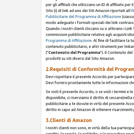
per gli affiliati che utilizzano un ID di affiliato p
Sito (i) di link ad uno dei Siti Amazon riportati all'
A
Pubblicitarie del Programma di Affiliazione
(ciascu
modo adeguato i formati speciali dei link contras
Quando i nostri clienti cliccano su o attivano i Lin
commissioni pubblicitarie relative agli acquisti ido
Programma di Affiliazione
. Al fine di facilitare l
contenuto pubblicitario, e altri strumenti per link
("
Contenuto del Programma
"). Il Contenuto de
prodotti su siti diversi dal Sito Amazon.
2.Requisiti di Conformità del Progra
Devi rispettare il presente Accordo per partecipare
Devi fornirci prontamente tutte le informazioni che
Se violi il presente Accordo, o se violi i termini e 
disponibile, ci riserviamo il diritto di cessare(nel
pubblicitarie a te dovute in virtù del presente Acc
diritto in capo ad Amazon di ottenere risarcimenti 
3.Clienti di Amazon
I nostri clienti non sono, in virtù della tua parteci
vendita, le regole, le politiche, e le procedure oper