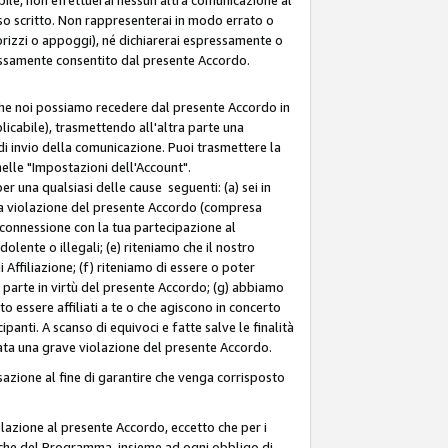
so scritto. Non rappresenterai in modo errato o
sorizzi o appoggi), né dichiarerai espressamente o
pressamente consentito dal presente Accordo.
 che noi possiamo recedere dal presente Accordo in
licabile), trasmettendo all'altra parte una
di invio della comunicazione. Puoi trasmettere la
nelle "Impostazioni dell'Account".
 una qualsiasi delle cause seguenti: (a) sei in
tra violazione del presente Accordo (compresa
n connessione con la tua partecipazione al
olente o illegali; (e) riteniamo che il nostro
ffiliazione; (f) riteniamo di essere o poter
a parte in virtù del presente Accordo; (g) abbiamo
 essere affiliati a te o che agiscono in concerto
anti. A scanso di equivoci e fatte salve le finalità
rata una grave violazione del presente Accordo.
zione al fine di garantire che venga corrisposto
 relazione al presente Accordo, eccetto che per i
olitiche del Programma, insieme ad ogni obbligo di