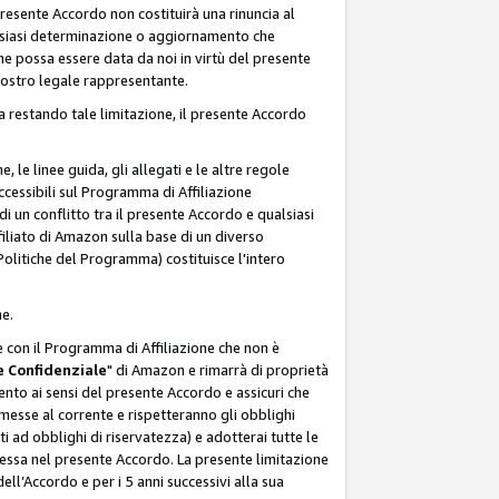
resente Accordo non costituirà una rinuncia al
ualsiasi determinazione o aggiornamento che
e possa essere data da noi in virtù del presente
 nostro legale rappresentante.
a restando tale limitazione, il presente Accordo
, le linee guida, gli allegati e le altre regole
ccessibili sul Programma di Affiliazione
i un conflitto tra il presente Accordo e qualsiasi
filiato di Amazon sulla base di un diverso
olitiche del Programma) costituisce l'intero
ne.
e con il Programma di Affiliazione che non è
 Confidenziale
" di Amazon e rimarrà di proprietà
nto ai sensi del presente Accordo e assicuri che
 messe al corrente e rispetteranno gli obblighi
i ad obblighi di riservatezza) e adotterai tutte le
essa nel presente Accordo. La presente limitazione
ell’Accordo e per i 5 anni successivi alla sua