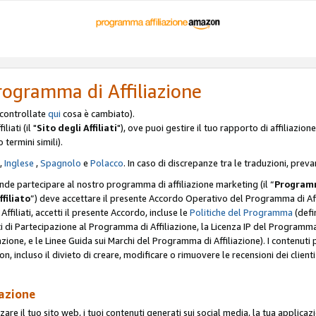
rogramma di Affiliazione
, controllate
qui
cosa è cambiato).
iati (il "
Sito degli Affiliati
"), ove puoi gestire il tuo rapporto di affiliazi
o termini simili).
,
Inglese
,
Spagnolo
e
Polacco
. In caso di discrepanze tra le traduzioni, preva
ende partecipare al nostro programma di affiliazione marketing (il “
Programm
ffiliato
”) deve accettare il presente Accordo Operativo del Programma di Affi
Affiliati, accetti il presente Accordo, incluse le
Politiche del Programma
(defin
i di Partecipazione al Programma di Affiliazione, la Licenza IP del Programma d
zione, e le Linee Guida sui Marchi del Programma di Affiliazione). I contenuti
n, incluso il divieto di creare, modificare o rimuovere le recensioni dei clien
iazione
are il tuo sito web, i tuoi contenuti generati sui social media, la tua applicaz