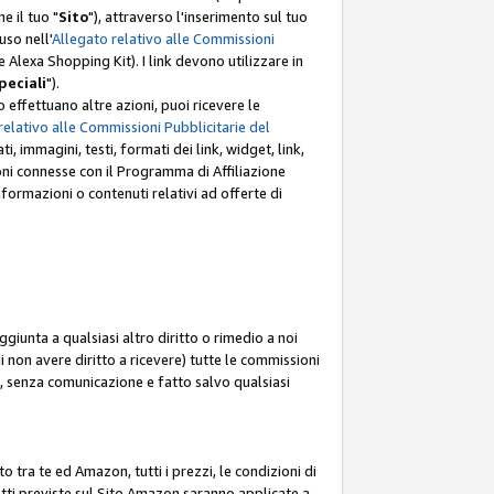
e il tuo "
Sito
"), attraverso l'inserimento sul tuo
uso nell'
Allegato relativo alle Commissioni
mite Alexa Shopping Kit). I link devono utilizzare in
peciali
").
 effettuano altre azioni, puoi ricevere le
relativo alle Commissioni Pubblicitarie del
i, immagini, testi, formati dei link, widget, link,
ioni connesse con il Programma di Affiliazione
ormazioni o contenuti relativi ad offerte di
ggiunta a qualsiasi altro diritto o rimedio a noi
i non avere diritto a ricevere) tutte le commissioni
i, senza comunicazione e fatto salvo qualsiasi
to tra te ed Amazon, tutti i prezzi, le condizioni di
rodotti previste sul Sito Amazon saranno applicate a