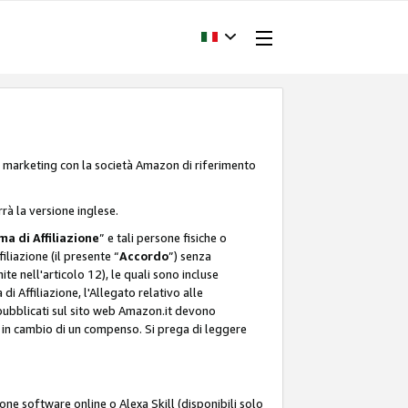
one marketing con la società Amazon di riferimento
rrà la versione inglese.
a di Affiliazione
” e tali persone fisiche o
liazione (il presente “
Accordo
”) senza
ite nell'articolo 12), le quali sono incluse
i Affiliazione, l'Allegato relativo alle
 pubblicati sul sito web Amazon.it devono
ti in cambio di un compenso. Si prega di leggere
ione software online o Alexa Skill (disponibili solo