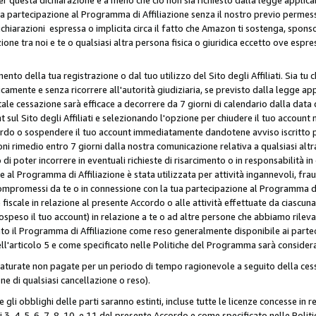
ua partecipazione al Programma di Affiliazione senza il nostro previo permes
 dichiarazioni espressa o implicita circa il fatto che Amazon ti sostenga, spon
azione tra noi e te o qualsiasi altra persona fisica o giuridica eccetto ove es
to della tua registrazione o dal tuo utilizzo del Sito degli Affiliati. Sia tu
mente e senza ricorrere all'autorità giudiziaria, se previsto dalla legge app
ale cessazione sarà efficace a decorrere da 7 giorni di calendario dalla data 
ul Sito degli Affiliati e selezionando l'opzione per chiudere il tuo account 
ordo o sospendere il tuo account immediatamente dandotene avviso iscritto per
ni rimedio entro 7 giorni dalla nostra comunicazione relativa a qualsiasi al
 di poter incorrere in eventuali richieste di risarcimento o in responsabilità i
 al Programma di Affiliazione è stata utilizzata per attività ingannevoli, fraud
mpromessi da te o in connessione con la tua partecipazione al Programma di A
iscale in relazione al presente Accordo o alle attività effettuate da ciascun
peso il tuo account) in relazione a te o ad altre persone che abbiamo rilevato
to il Programma di Affiliazione come reso generalmente disponibile ai partecip
dell'articolo 5 e come specificato nelle Politiche del Programma sarà conside
aturate non pagate per un periodo di tempo ragionevole a seguito della cessa
e di qualsiasi cancellazione o reso).
 e gli obblighi delle parti saranno estinti, incluse tutte le licenze concesse in
icoli 3, 4, 5, 6, 7, 8, 10, e 11 del presente Accordo e come specificato nelle P