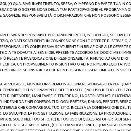
AGGI, (Y) QUALSIASI INVESTIMENTO, SPESA, O IMPEGNO DA PARTE TUA IN
CESSAZIONE O SOSPENSIONE DELLA TUA PARTECIPAZIONE AL PROGRAMMA DI 
LE GARANZIE, RESPONSABILITÀ, O DICHIARAZIONI CHE NON POSSONO ESSERE
ZIANTI SARÀ RESPONSABILE PER DANNI INDIRETTI, INCIDENTALI, SPECIALI, 
RCIZIO, O DATI SCATURENTI IN CONNESSIONE CON LE OFFERTE DI SERVIZIO, 
RA RESPONSABILITÀ COMPLESSIVA SCATURENTE IN RELAZIONE ALLE OFFERTE 
E O A TE DOVUTE AI SENSI DEL PRESENTE ACCORDO NEI DODICI MESI IMME
PIÙ RECENTE RIVENDICAZIONE DI RESPONSABILITÀ. RINUNCI AD OGNI DIRI
 SPECIFICA, UN PROVVEDIMENTO INGIUNTIVO O ALTRO RIMEDIO EQUITATIV
LIMITARE RESPONSABILITÀ CHE NON POSSONO ESSERE LIMITATE IN VIRTÙ 
E APPLICABILE, NON INCORREREMO IN ALCUNA RESPONSABILITÀ PER QUA
UTENZIONE, O FUNZIONAMENTO DEL TUO SITO (INCLUSO IL TUO UTILIZZO D
DI DIFENDERE, MANLEVARE, E TENERE NOI, I NOSTRI AFFILIATI E LICENZIAN
, INDENNI DA E NEI CONFRONTI DI OGNI PRETESA, DANNO, PERDITE, RESPON
SI MATERIALE CHE COMPARE SUL TUO SITO, INCLUSA LA COMBINAZIONE DEL T
SO, LO SVILUPPO, LA PROGETTAZIONE, LA FABBRICAZIONE, LA PRODUZIONE, 
MPARE SUL O NEL TUO SITO, (C) IL TUO USO DI QUALSIASI OFFERTA DI SER
RDO O LA LEGGE APPLICABILE, (D) LA TUA VIOLAZIONE DI QUALSIASI TER
 (E) LE TUE IMPOSTE E DAZI O LA RISCOSSIONE, IL PAGAMENTO O LA MA