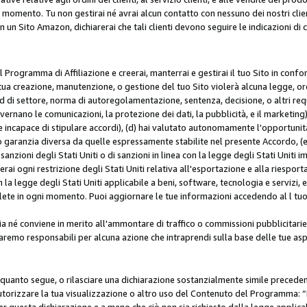
i momento. Tu non gestirai né avrai alcun contatto con nessuno dei nostri clien
con un Sito Amazon, dichiarerai che tali clienti devono seguire le indicazioni 
 al Programma di Affiliazione e creerai, manterrai e gestirai il tuo Sito in conf
tua creazione, manutenzione, o gestione del tuo Sito violerà alcuna legge, ord
 di settore, norma di autoregolamentazione, sentenza, decisione, o altri requi
ernano le comunicazioni, la protezione dei dati, la pubblicità, e il marketing),
 incapace di stipulare accordi), (d) hai valutato autonomamente l'opportunit
 o garanzia diversa da quelle espressamente stabilite nel presente Accordo, (
sanzioni degli Stati Uniti o di sanzioni in linea con la legge degli Stati Uniti i
terai ogni restrizione degli Stati Uniti relativa all'esportazione e alla riespor
la legge degli Stati Uniti applicabile a beni, software, tecnologia e servizi, 
ete in ogni momento. Puoi aggiornare le tue informazioni accedendo al l tuo a
a né conviene in merito all'ammontare di traffico o commissioni pubblicitarie
saremo responsabili per alcuna azione che intraprendi sulla base delle tue asp
e quanto segue, o rilasciare una dichiarazione sostanzialmente simile preced
utorizzare la tua visualizzazione o altro uso del Contenuto del Programma: “I
r questa dichiarazione e a meno che ciò non sia richiesto dalla legge applica