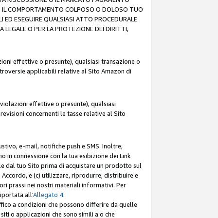
O (F) IL COMPORTAMENTO COLPOSO O DOLOSO TUO
LI ED ESEGUIRE QUALSIASI ATTO PROCEDURALE
LEGALE O PER LA PROTEZIONE DEI DIRITTI,
oni effettive o presunte), qualsiasi transazione o
ntroversie applicabili relative al Sito Amazon di
iolazioni effettive o presunte), qualsiasi
revisioni concernenti le tasse relative al Sito
stivo, e-mail, notifiche push e SMS. Inoltre,
mo in connessione con la tua esibizione dei Link
le dal tuo Sito prima di acquistare un prodotto sul
Accordo, e (c) utilizzare, riprodurre, distribuire e
prassi nei nostri materiali informativi. Per
portata all'
Allegato 4
.
affico a condizioni che possono differire da quelle
iti o applicazioni che sono simili a o che