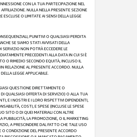
 CONNESSIONE CON LA TUA PARTECIPAZIONE NEL
AFFILIAZIONE. NULLA NELLA PRESENTE SEZIONE
 ESCLUSE O LIMITATE AI SENSI DELLA LEGGE
CONSEQUENZIALI, PUNITIVI O QUALSIASI PERDITA
ANCHE SE SIAMO STATI AVVISATI DELLA
DI SERVIZIO NON POTRÀ ECCEDERE LE
DIATAMENTE PRECEDENTI ALLA DATA IN CUI SI È
TTO O RIMEDIO SECONDO EQUITÀ, INCLUSO IL
O IN RELAZIONE AL PRESENTE ACCORDO. NULLA
DELLA LEGGE APPLICABILE.
LSIASI QUESTIONE DIRETTAMENTE O
I QUALSIASI OFFERTA DI SERVIZIO) O ALLA TUA
TI, E I NOSTRI E I LORO RISPETTIVI DIPENDENTI,
SABILITÀ, COSTI, E SPESE (INCLUSE LE SPESE
UO SITO O DI QUEI MATERIALI CON ALTRE
LA PUBBLICITÀ, LA PROMOZIONE, O IL MARKETING
VIZIO, A PRESCINDERE DAL FATTO CHE TALE USO
MINE O CONDIZIONE DEL PRESENTE ACCORDO
NCATA RISCOSSIONE O IL MANCATO PAGAMENTO