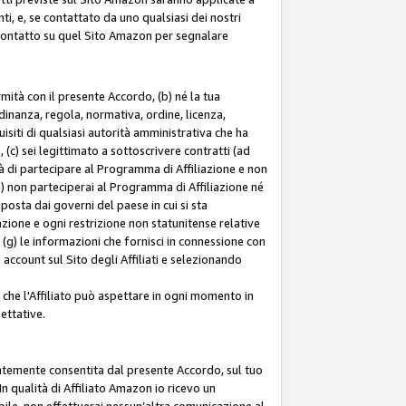
ti, e, se contattato da uno qualsiasi dei nostri
di contatto su quel Sito Amazon per segnalare
ormità con il presente Accordo, (b) né la tua
inanza, regola, normativa, ordine, licenza,
siti di qualsiasi autorità amministrativa che ha
 (c) sei legittimato a sottoscrivere contratti (ad
à di partecipare al Programma di Affiliazione e non
e) non parteciperai al Programma di Affiliazione né
mposta dai governi del paese in cui si sta
tazione e ogni restrizione non statunitense relative
e (g) le informazioni che fornisci in connessione con
ccount sul Sito degli Affiliati e selezionando
 che l'Affiliato può aspettare in ogni momento in
ettative.
entemente consentita dal presente Accordo, sul tuo
n qualità di Affiliato Amazon io ricevo un
bile, non effettuerai nessun’altra comunicazione al