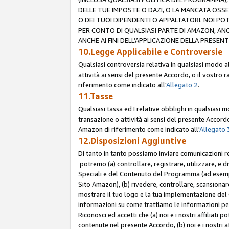
DELLE TUE IMPOSTE O DAZI, O LA MANCATA OSS
O DEI TUOI DIPENDENTI O APPALTATORI. NOI P
PER CONTO DI QUALSIASI PARTE DI AMAZON, ANC
ANCHE AI FINI DELL’APPLICAZIONE DELLA PRESENT
10.Legge Applicabile e Controversie
Qualsiasi controversia relativa in qualsiasi modo 
attività ai sensi del presente Accordo, o il vostro r
riferimento come indicato all'
Allegato 2
.
11.Tasse
Qualsiasi tassa ed I relative obblighi in qualsiasi
transazione o attività ai sensi del presente Accordo,
Amazon di riferimento come indicato all'
Allegato 
12.Disposizioni Aggiuntive
Di tanto in tanto possiamo inviare comunicazioni re
potremo (a) controllare, registrare, utilizzare, e d
Speciali e del Contenuto del Programma (ad esempio
Sito Amazon), (b) rivedere, controllare, scansionare 
mostrare il tuo logo e la tua implementazione del 
informazioni su come trattiamo le informazioni pers
Riconosci ed accetti che (a) noi e i nostri affiliat
contenute nel presente Accordo, (b) noi e i nostri a