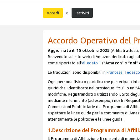
Accedi
Iscriviti
o
Accordo Operativo del P
Aggiornato il
:
15 ottobre 2025
(Affiliati attuali
Benvenuto sul sito web di Amazon dedicato agli affil
come riportato all'
Allegato 1
(“
Amazon
” o “
noi
” 
Le traduzioni sono disponibili in
Francese
,
Tedesco
Ogni persona fisica o giuridica che partecipa o int
giuridiche, identificate nel prosieguo “
tu
”, o un “
A
modifiche. Registrandoti o utilizzando il Sito degli 
mediante riferimento (ad esempio, i nostri Requisit
Commissioni Pubblicitarie del Programma di Affilia
rispettare le linee guida per la community di Amazo
attentamente le politiche e le linee guida.
1.Descrizione del Programma di Affil
Il Programma di Affiliazione ti consente di monetizz