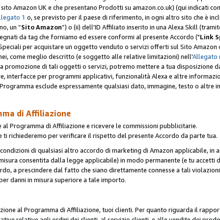
er il sito Amazon UK e che presentano Prodotti su amazon.co.uk) (qui indicati com
llegato 1
o, se previsto per il paese di riferimento, in ogni altro sito che è incl
no, un “
Sito Amazon
”) o (ii) dell'ID Affiliato inserito in una Alexa Skill (tra
segnati da tag che forniamo ed essere conformi al presente Accordo ("
Link S
k Speciali per acquistare un oggetto venduto o servizi offerti sul Sito Amazon o
nei, come meglio descritto (e soggetto alle relative limitazioni) nell'
Allegato 
a tua promozione di tali oggetti o servizi, potremo mettere a tua disposizione dat
are, interfacce per programmi applicativi, funzionalità Alexa e altre informaz
l Programma esclude espressamente qualsiasi dato, immagine, testo o altre inf
mma di Affiliazione
 al Programma di Affiliazione e ricevere le commissioni pubblicitarie.
 ti richiederemo per verificare il rispetto del presente Accordo da parte tua.
le condizioni di qualsiasi altro accordo di marketing di Amazon applicabile, in a
la misura consentita dalla legge applicabile) in modo permanente (e tu accetti d
ordo, a prescindere dal fatto che siano direttamente connesse a tali violazion
per danni in misura superiore a tale importo.
pazione al Programma di Affiliazione, tuoi clienti. Per quanto riguarda il rappor
ative relative agli ordini dei clienti, al servizio clienti, e alle vendite dei p