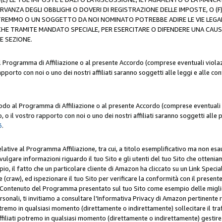
ERVANZA DEGLI OBBLIGHI O DOVERI DI REGISTRAZIONE DELLE IMPOSTE, 
OTREMMO O UN SOGGETTO DA NOI NOMINATO POTREBBE ADIRE LE VIE LEGA
HE TRAMITE MANDATO SPECIALE, PER ESERCITARE O DIFENDERE UNA CAUSA 
E SEZIONE.
al Programma di Affiliazione o al presente Accordo (comprese eventuali violazi
apporto con noi o uno dei nostri affiliati saranno soggetti alle leggi e alle co
 modo al Programma di Affiliazione o al presente Accordo (comprese eventuali v
 o il vostro rapporto con noi o uno dei nostri affiliati saranno soggetti alle p
3
.
lative al Programma Affiliazione, tra cui, a titolo esemplificativo ma non esau
ivulgare informazioni riguardo il tuo Sito e gli utenti del tuo Sito che ottenia
, il fatto che un particolare cliente di Amazon ha cliccato su un Link Specia
(craw), ed ispezionare il tuo Sito per verificare la conformità con il presente 
Contenuto del Programma presentato sul tuo Sito come esempio delle migliori 
onali, ti invitiamo a consultare l'Informativa Privacy di Amazon pertinente ri
i potremo in qualsiasi momento (direttamente o indirettamente) sollecitare il tr
ffiliati potremo in qualsiasi momento (direttamente o indirettamente) gestire s