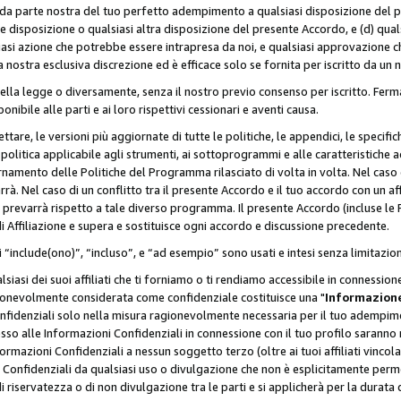
a da parte nostra del tuo perfetto adempimento a qualsiasi disposizione del p
ale disposizione o qualsiasi altra disposizione del presente Accordo, e (d) q
asi azione che potrebbe essere intrapresa da noi, e qualsiasi approvazione ch
 nostra esclusiva discrezione ed è efficace solo se fornita per iscritto da un
ella legge o diversamente, senza il nostro previo consenso per iscritto. Ferm
onibile alle parti e ai loro rispettivi cessionari e aventi causa.
are, le versioni più aggiornate di tutte le politiche, le appendici, le specifiche
olitica applicabile agli strumenti, ai sottoprogrammi e alle caratteristiche a
rnamento delle Politiche del Programma rilasciato di volta in volta. Nel caso d
à. Nel caso di un conflitto tra il presente Accordo e il tuo accordo con un af
prevarrà rispetto a tale diverso programma. Il presente Accordo (incluse le P
 Affiliazione e supera e sostituisce ogni accordo e discussione precedente.
 “include(ono)”, “incluso”, e “ad esempio” sono usati e intesi senza limitazio
iasi dei suoi affiliati che ti forniamo o ti rendiamo accessibile in connession
ionevolmente considerata come confidenziale costituisce una "
Informazione
onfidenziali solo nella misura ragionevolmente necessaria per il tuo adempime
esso alle Informazioni Confidenziali in connessione con il tuo profilo saranno
rmazioni Confidenziali a nessun soggetto terzo (oltre ai tuoi affiliati vincolat
 Confidenziali da qualsiasi uso o divulgazione che non è esplicitamente perm
i riservatezza o di non divulgazione tra le parti e si applicherà per la durata d