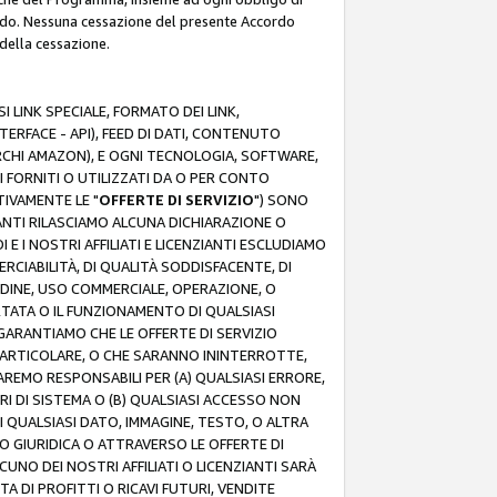
rdo. Nessuna cessazione del presente Accordo
 della cessazione.
 LINK SPECIALE, FORMATO DEI LINK,
RFACE - API), FEED DI DATI, CONTENUTO
ARCHI AMAZON), E OGNI TECNOLOGIA, SOFTWARE,
I FORNITI O UTILIZZATI DA O PER CONTO
TIVAMENTE LE "
OFFERTE DI SERVIZIO
") SONO
ZIANTI RILASCIAMO ALCUNA DICHIARAZIONE O
I E I NOSTRI AFFILIATI E LICENZIANTI ESCLUDIAMO
RCIABILITÀ, DI QUALITÀ SODDISFACENTE, DI
UDINE, USO COMMERCIALE, OPERAZIONE, O
RTATA O IL FUNZIONAMENTO DI QUALSIASI
I GARANTIAMO CHE LE OFFERTE DI SERVIZIO
ARTICOLARE, O CHE SARANNO ININTERROTTE,
SAREMO RESPONSABILI PER (A) QUALSIASI ERRORE,
ORI DI SISTEMA O (B) QUALSIASI ACCESSO NON
 QUALSIASI DATO, IMMAGINE, TESTO, O ALTRA
 GIURIDICA O ATTRAVERSO LE OFFERTE DI
NO DEI NOSTRI AFFILIATI O LICENZIANTI SARÀ
 DI PROFITTI O RICAVI FUTURI, VENDITE