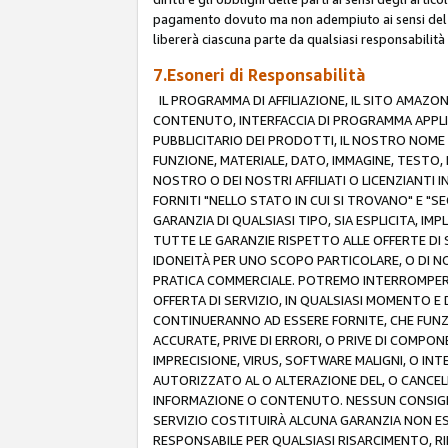
pagamento dovuto ma non adempiuto ai sensi del p
libererà ciascuna parte da qualsiasi responsabilità
7.Esoneri di Responsabilità
IL PROGRAMMA DI AFFILIAZIONE, IL SITO AMAZO
CONTENUTO, INTERFACCIA DI PROGRAMMA APPLIC
PUBBLICITARIO DEI PRODOTTI, IL NOSTRO NOME A
FUNZIONE, MATERIALE, DATO, IMMAGINE, TESTO, 
NOSTRO O DEI NOSTRI AFFILIATI O LICENZIANTI
FORNITI "NELLO STATO IN CUI SI TROVANO" E "S
GARANZIA DI QUALSIASI TIPO, SIA ESPLICITA, IMP
TUTTE LE GARANZIE RISPETTO ALLE OFFERTE DI S
IDONEITÀ PER UNO SCOPO PARTICOLARE, O DI NO
PRATICA COMMERCIALE. POTREMO INTERROMPERE O
OFFERTA DI SERVIZIO, IN QUALSIASI MOMENTO E D
CONTINUERANNO AD ESSERE FORNITE, CHE FUN
ACCURATE, PRIVE DI ERRORI, O PRIVE DI COMPON
IMPRECISIONE, VIRUS, SOFTWARE MALIGNI, O INT
AUTORIZZATO AL O ALTERAZIONE DEL, O CANCELL
INFORMAZIONE O CONTENUTO. NESSUN CONSIGLIO
SERVIZIO COSTITUIRÀ ALCUNA GARANZIA NON ESP
RESPONSABILE PER QUALSIASI RISARCIMENTO, RI