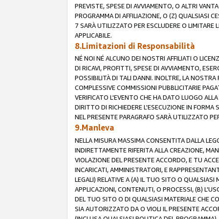
PREVISTE, SPESE DI AVVIAMENTO, O ALTRI VANT
PROGRAMMA DI AFFILIAZIONE, O (Z) QUALSIASI 
7 SARÀ UTILIZZATO PER ESCLUDERE O LIMITARE 
APPLICABILE.
8.Limitazioni di Responsabilità
NÉ NOI NÉ ALCUNO DEI NOSTRI AFFILIATI O LICEN
DI RICAVI, PROFITTI, SPESE DI AVVIAMENTO, ESE
POSSIBILITÀ DI TALI DANNI. INOLTRE, LA NOST
COMPLESSIVE COMMISSIONI PUBBLICITARIE PAGAT
VERIFICATO L'EVENTO CHE HA DATO LUOGO ALLA 
DIRITTO DI RICHIEDERE L'ESECUZIONE IN FORMA
NEL PRESENTE PARAGRAFO SARÀ UTILIZZATO PER 
9.Manleva
NELLA MISURA MASSIMA CONSENTITA DALLA LEGG
INDIRETTAMENTE RIFERITA ALLA CREAZIONE, MAN
VIOLAZIONE DEL PRESENTE ACCORDO, E TU ACCETTI 
INCARICATI, AMMINISTRATORI, E RAPPRESENTANTI
LEGALI) RELATIVE A (A) IL TUO SITO O QUALSIA
APPLICAZIONI, CONTENUTI, O PROCESSI, (B) L'U
DEL TUO SITO O DI QUALSIASI MATERIALE CHE CO
SIA AUTORIZZATO DA O VIOLI IL PRESENTE ACCO
(INCLUSA QUALSIASI POLITICA DEL PROGRAMMA),