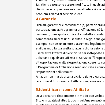
tali clienti e possono essere modificate in qualsias
clienti per una questione relativa all'interazione 
problemi relativi al servizio clienti.
4.Garanzie
Dichiari, garantisci, e convieni che (a) parteciperai
partecipazione al Programma di Affiliazione né la 
permesso, linea guida, codice di condotta, standard
competenza su di te (incluse tutte le regole che gov
esempio, non sei un minore o altrimenti legalmente
stai basando la tua scelta su alcuna dichiarazione
userai altre Offerte di Servizio se sei sottoposto a 
utilizzando qualsiasi Offerta di Servizio; (f) rispet
all’esportazione e alla riesportazione coerente con 
il Programma di Affiliazione sono accurate e compl
"Impostazioni dell'Account".
Amazon non rilascia alcuna dichiarazione o garanzi
relazione al Programma di Affiliazione, e noi non 
5.Identificarsi come Affiliato
Devi dichiarare chiaramente e in modo ben visibil
Sito o in qualsiasi altro luogo in cui Amazon può a
guadagno dagli acquisti idonei". Fatta eccezione pe