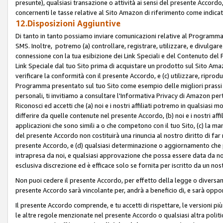
presunte), qualsiasi transazione o attività ai sensi del presente Accordo,
concernenti le tasse relative al Sito Amazon di riferimento come indicato
12.Disposizioni Aggiuntive
Di tanto in tanto possiamo inviare comunicazioni relative al Programma Af
SMS. Inoltre, potremo (a) controllare, registrare, utilizzare, e divulgare
connessione con la tua esibizione dei Link Speciali e del Contenuto del
Link Speciale dal tuo Sito prima di acquistare un prodotto sul Sito Amazo
verificare la conformità con il presente Accordo, e (c) utilizzare, ripro
Programma presentato sul tuo Sito come esempio delle migliori prassi n
personali, ti invitiamo a consultare l'Informativa Privacy di Amazon pert
Riconosci ed accetti che (a) noi e i nostri affiliati potremo in qualsiasi
differire da quelle contenute nel presente Accordo, (b) noi e i nostri af
applicazioni che sono simili a o che competono con il tuo Sito, (c) la 
del presente Accordo non costituirà una rinuncia al nostro diritto di far
presente Accordo, e (d) qualsiasi determinazione o aggiornamento che 
intrapresa da noi, e qualsiasi approvazione che possa essere data da noi
esclusiva discrezione ed è efficace solo se fornita per iscritto da un n
Non puoi cedere il presente Accordo, per effetto della legge o diversame
presente Accordo sarà vincolante per, andrà a beneficio di, e sarà opponib
Il presente Accordo comprende, e tu accetti di rispettare, le versioni più a
le altre regole menzionate nel presente Accordo o qualsiasi altra politic