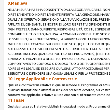
9.Manleva
NELLA MISURA MASSIMA CONSENTITA DALLA LEGGE APPLICABILE, NO
DIRETTAMENTE O INDIRETTAMENTE RIFERITA ALLA CREAZIONE, MANUT
QUALSIASI OFFERTA DI SERVIZIO) O ALLA TUA VIOLAZIONE DEL PRESE
AFFILIATI E LICENZIANTI, E I NOSTRI E I LORO RISPETTIVI DIPENDENT
OGNI PRETESA, DANNO, PERDITE, RESPONSABILITÀ, COSTI, E SPESE (IN
COMPARE SUL TUO SITO, INCLUSA LA COMBINAZIONE DEL TUO SITO O D
LO SVILUPPO, LA PROGETTAZIONE, LA FABBRICAZIONE, LA PRODUZIONE
MATERIALE CHE COMPARE SUL O NEL TUO SITO, (C) IL TUO USO DI QUA
AUTORIZZATO DA O VIOLI IL PRESENTE ACCORDO O LA LEGGE APPLICA
ACCORDO (INCLUSA QUALSIASI POLITICA DEL PROGRAMMA), (E) LE TU
IL MANCATO PAGAMENTO DELLE TUE IMPOSTE O DAZI, O LA MANCATA O
COMPORTAMENTO COLPOSO O DOLOSO TUO O DEI TUOI DIPENDENTI
ADIRE LE VIE LEGALI ED ESEGUIRE QUALSIASI ATTO PROCEDURALE PE
ESERCITARE O DIFENDERE UNA CAUSA LEGALE O PER LA PROTEZIONE DEI
10.Legge Applicabile e Controversie
Qualsiasi controversia relativa in qualsiasi modo al Programma di Affil
qualsiasi transazione o attività ai sensi del presente Accordo, o il vostro
controversie applicabili relative al Sito Amazon di riferimento come indi
11.Tasse
Qualsiasi tassa ed I relative obblighi in qualsiasi modo al Programma di