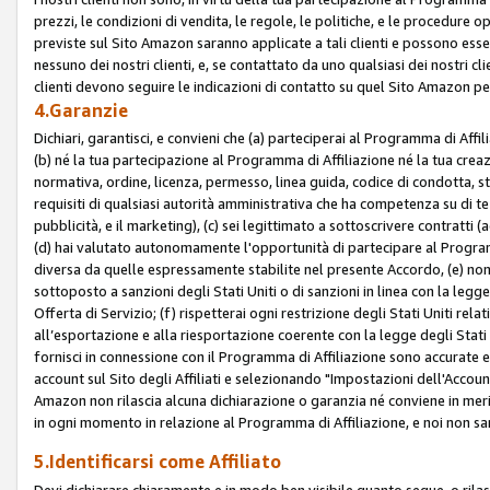
prezzi, le condizioni di vendita, le regole, le politiche, e le procedure ope
previste sul Sito Amazon saranno applicate a tali clienti e possono ess
nessuno dei nostri clienti, e, se contattato da uno qualsiasi dei nostri cl
clienti devono seguire le indicazioni di contatto su quel Sito Amazon per
4.Garanzie
Dichiari, garantisci, e convieni che (a) parteciperai al Programma di Affil
(b) né la tua partecipazione al Programma di Affiliazione né la tua crea
normativa, ordine, licenza, permesso, linea guida, codice di condotta, 
requisiti di qualsiasi autorità amministrativa che ha competenza su di te
pubblicità, e il marketing), (c) sei legittimato a sottoscrivere contratti
(d) hai valutato autonomamente l'opportunità di partecipare al Programm
diversa da quelle espressamente stabilite nel presente Accordo, (e) non 
sottoposto a sanzioni degli Stati Uniti o di sanzioni in linea con la legge
Offerta di Servizio; (f) rispetterai ogni restrizione degli Stati Uniti rel
all’esportazione e alla riesportazione coerente con la legge degli Stati U
fornisci in connessione con il Programma di Affiliazione sono accurate
account sul Sito degli Affiliati e selezionando "Impostazioni dell'Accoun
Amazon non rilascia alcuna dichiarazione o garanzia né conviene in merit
in ogni momento in relazione al Programma di Affiliazione, e noi non sa
5.Identificarsi come Affiliato
Devi dichiarare chiaramente e in modo ben visibile quanto segue, o ril