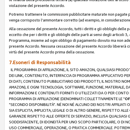
violazione del presente Accordo.
Potremo trattenere le commissioni pubblicitarie maturate non pagate pe
venga corrisposto l'ammontare corretto (ad esempio, in considerazione 
Alla cessazione del presente Accordo, tutti i diritti e gli obblighi delle 
eccetto che per i diritti e gli obblighi delle parti ai sensi degli articoli 
Programma, insieme ad ogni obbligo di pagamento dovuto ma non adempi
presente Accordo. Nessuna cessazione del presente Accordo libererà cia
virtù del presente Accordo prima della cessazione.
7.Esoneri di Responsabilità
IL PROGRAMMA DI AFFILIAZIONE, IL SITO AMAZON, QUALSIASI PRODO
DEI LINK, CONTENUTO, INTERFACCIA DI PROGRAMMA APPLICATIVO PER
DI DATI, CONTENUTO PUBBLICITARIO DEI PRODOTTI, IL NOSTRO NOME 
AMAZON), E OGNI TECNOLOGIA, SOFTWARE, FUNZIONE, MATERIALE, DAT
INFORMAZIONI E CONTENUTI FORNITI O UTILIZZATI DA O PER CONTO N
PROGRAMMA DI AFFILIAZIONE (DENOMINATI COLLETTIVAMENTE LE "
OF
"SECONDO DISPONIBILITÀ". NÉ NOI NÉ ALCUNO DEI NOSTRI AFFILIATI 
SIA ESPLICITA, IMPLICITA, LEGALE O DI ALTRO GENERE, RISPETTO ALLE
GARANZIE RISPETTO ALLE OFFERTE DI SERVIZIO, INCLUSA QUALSIASI G
SODDISFACENTE, DI IDONEITÀ PER UNO SCOPO PARTICOLARE, O DI NO
USO COMMERCIALE, OPERAZIONE, O PRATICA COMMERCIALE. POTREMO 