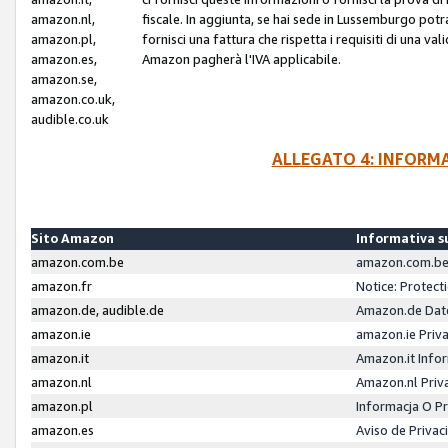
amazon.nl,
fiscale. In aggiunta, se hai sede in Lussemburgo potr
amazon.pl,
fornisci una fattura che rispetta i requisiti di una va
amazon.es,
Amazon pagherà l'IVA applicabile.
amazon.se,
amazon.co.uk,
audible.co.uk
ALLEGATO 4: INFORM
Sito Amazon
Informativa su
amazon.com.be
amazon.com.be 
amazon.fr
Notice: Protect
amazon.de, audible.de
Amazon.de Dat
amazon.ie
amazon.ie Priv
amazon.it
Amazon.it Infor
amazon.nl
Amazon.nl Priv
amazon.pl
Informacja O P
amazon.es
Aviso de Priva