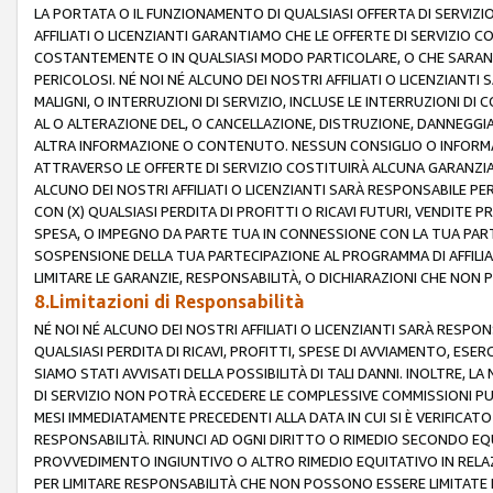
LA PORTATA O IL FUNZIONAMENTO DI QUALSIASI OFFERTA DI SERVIZIO
AFFILIATI O LICENZIANTI GARANTIAMO CHE LE OFFERTE DI SERVIZI
COSTANTEMENTE O IN QUALSIASI MODO PARTICOLARE, O CHE SARANN
PERICOLOSI. NÉ NOI NÉ ALCUNO DEI NOSTRI AFFILIATI O LICENZIANTI
MALIGNI, O INTERRUZIONI DI SERVIZIO, INCLUSE LE INTERRUZIONI D
AL O ALTERAZIONE DEL, O CANCELLAZIONE, DISTRUZIONE, DANNEGGIA
ALTRA INFORMAZIONE O CONTENUTO. NESSUN CONSIGLIO O INFORMAZ
ATTRAVERSO LE OFFERTE DI SERVIZIO COSTITUIRÀ ALCUNA GARANZI
ALCUNO DEI NOSTRI AFFILIATI O LICENZIANTI SARÀ RESPONSABILE P
CON (X) QUALSIASI PERDITA DI PROFITTI O RICAVI FUTURI, VENDITE P
SPESA, O IMPEGNO DA PARTE TUA IN CONNESSIONE CON LA TUA PARTE
SOSPENSIONE DELLA TUA PARTECIPAZIONE AL PROGRAMMA DI AFFILIA
LIMITARE LE GARANZIE, RESPONSABILITÀ, O DICHIARAZIONI CHE NON 
8.Limitazioni di Responsabilità
NÉ NOI NÉ ALCUNO DEI NOSTRI AFFILIATI O LICENZIANTI SARÀ RESPONS
QUALSIASI PERDITA DI RICAVI, PROFITTI, SPESE DI AVVIAMENTO, ESE
SIAMO STATI AVVISATI DELLA POSSIBILITÀ DI TALI DANNI. INOLTRE,
DI SERVIZIO NON POTRÀ ECCEDERE LE COMPLESSIVE COMMISSIONI PU
MESI IMMEDIATAMENTE PRECEDENTI ALLA DATA IN CUI SI È VERIFICAT
RESPONSABILITÀ. RINUNCI AD OGNI DIRITTO O RIMEDIO SECONDO EQUI
PROVVEDIMENTO INGIUNTIVO O ALTRO RIMEDIO EQUITATIVO IN RELA
PER LIMITARE RESPONSABILITÀ CHE NON POSSONO ESSERE LIMITATE I