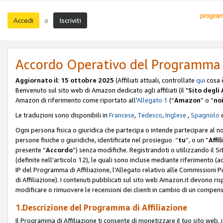
Accedi
Iscriviti
o
Accordo Operativo del Programma d
Aggiornato il
:
15 ottobre 2025
(Affiliati attuali, controllate
qui
cosa 
Benvenuto sul sito web di Amazon dedicato agli affiliati (il "
Sito degli A
Amazon di riferimento come riportato all'
Allegato 1
(“
Amazon
” o “
no
Le traduzioni sono disponibili in
Francese
,
Tedesco
,
Inglese
,
Spagnolo
Ogni persona fisica o giuridica che partecipa o intende partecipare al n
persone fisiche o giuridiche, identificate nel prosieguo “
tu
”, o un “
Affil
presente “
Accordo
”) senza modifiche. Registrandoti o utilizzando il Sito
(definite nell'articolo 12), le quali sono incluse mediante riferimento (a
IP del Programma di Affiliazione, l'Allegato relativo alle Commissioni 
di Affiliazione). I contenuti pubblicati sul sito web Amazon.it devono ris
modificare o rimuovere le recensioni dei clienti in cambio di un compens
1.Descrizione del Programma di Affiliazione
Il Programma di Affiliazione ti consente di monetizzare il tuo sito web, 