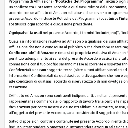
Programma di Affiliazione ("
Politiche del Programma
"), incluso ogn
un conflitto tra il presente Accordo e qualsiasi Politica del Programma, 
accordo con un affiliato di Amazon sulla base di un diverso programma d
presente Accordo (incluse le Politiche del Programma) costituisce l'int
sostituisce ogni accordo e discussione precedente.
Ogniqualvolta usati nel presente Accordo, i termini “include(ono)”, “inc
Qualsiasi informazione relativa ad Amazon o a qualsiasi dei suoi affilia
Affiliazione che non è conosciuta al pubblico o che dovrebbe essere ra
Confidenziale
" di Amazon e rimarrà di proprietà esclusiva di Amazon. 
per il tuo adempimento ai sensi del presente Accordo e assicuri che tutt
connessione con il tuo profilo saranno messe al corrente e rispetterann
Confidenziali a nessun soggetto terzo (oltre ai tuoi affiliati vincolati a
Informazioni Confidenziali da qualsiasi uso o divulgazione che non è e
alle condizioni di qualsiasi accordo di riservatezza o di non divulgazione 
cessazione.
L'Affiliato ed Amazon sono contraenti indipendenti, e nulla nel presente
rappresentanza commerciale, o rapporto di lavoro tra le parti e le rispe
dichiarazioni per conto nostro o dei nostri affiliati. Se autorizzi, assisti,
all'oggetto del presente Accordo, sarai considerato il soggetto che ha 
Salvo disposizioni contrarie contenute nel presente Accordo, niente di q
(incluso intraprendere o omettere di intraprendere azioni in relazione a