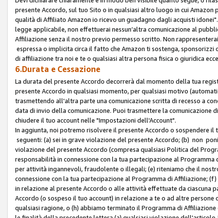
presente Accordo, sul tuo Sito o in qualsiasi altro luogo in cui Amazon
qualità di Affiliato Amazon io ricevo un guadagno dagli acquisti idonei"
legge applicabile, non effettuerai nessun’altra comunicazione al pubbl
Affiliazione senza il nostro previo permesso scritto. Non rappresenterai 
espressa o implicita circa il fatto che Amazon ti sostenga, sponsorizzi
di affiliazione tra noi e te o qualsiasi altra persona fisica o giuridica
6.Durata e Cessazione
La durata del presente Accordo decorrerà dal momento della tua registraz
presente Accordo in qualsiasi momento, per qualsiasi motivo (automaticam
trasmettendo all'altra parte una comunicazione scritta di recesso a cond
data di invio della comunicazione. Puoi trasmettere la comunicazione di
chiudere il tuo account nelle "Impostazioni dell'Account".
In aggiunta, noi potremo risolvere il presente Accordo o sospendere il
seguenti: (a) sei in grave violazione del presente Accordo; (b) non poni
violazione del presente Accordo (compresa qualsiasi Politica del Program
responsabilità in connessione con la tua partecipazione al Programma di 
per attività ingannevoli, fraudolente o illegali; (e) riteniamo che il n
connessione con la tua partecipazione al Programma di Affiliazione; (f)
in relazione al presente Accordo o alle attività effettuate da ciascuna
Accordo (o sospeso il tuo account) in relazione a te o ad altre persone c
qualsiasi ragione, o (h) abbiamo terminato il Programma di Affiliazione
le finalità della precedente lettera (a) qualsiasi violazione dell'artic