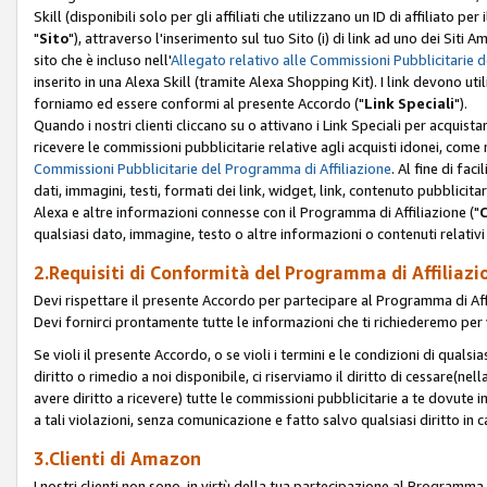
Skill (disponibili solo per gli affiliati che utilizzano un ID di affiliato
"
Sito
"), attraverso l'inserimento sul tuo Sito (i) di link ad uno dei Siti A
sito che è incluso nell'
Allegato relativo alle Commissioni Pubblicitarie 
inserito in una Alexa Skill (tramite Alexa Shopping Kit). I link devono u
forniamo ed essere conformi al presente Accordo ("
Link Speciali
").
Quando i nostri clienti cliccano su o attivano i Link Speciali per acquis
ricevere le commissioni pubblicitarie relative agli acquisti idonei, come 
Commissioni Pubblicitarie del Programma di Affiliazione
. Al fine di fa
dati, immagini, testi, formati dei link, widget, link, contenuto pubblicita
Alexa e altre informazioni connesse con il Programma di Affiliazione ("
qualsiasi dato, immagine, testo o altre informazioni o contenuti relativi 
2.Requisiti di Conformità del Programma di Affiliazi
Devi rispettare il presente Accordo per partecipare al Programma di Affi
Devi fornirci prontamente tutte le informazioni che ti richiederemo per 
Se violi il presente Accordo, o se violi i termini e le condizioni di quals
diritto o rimedio a noi disponibile, ci riserviamo il diritto di cessare(n
avere diritto a ricevere) tutte le commissioni pubblicitarie a te dovute
a tali violazioni, senza comunicazione e fatto salvo qualsiasi diritto in
3.Clienti di Amazon
I nostri clienti non sono, in virtù della tua partecipazione al Programma d