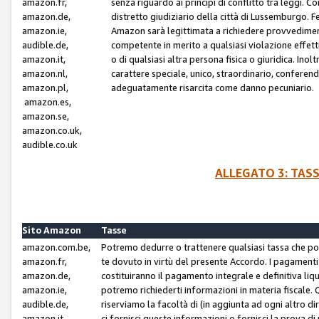
amazon.fr,
senza riguardo ai principi di conflitto tra leggi. C
amazon.de,
distretto giudiziario della città di Lussemburgo. 
amazon.ie,
Amazon sarà legittimata a richiedere provvedimenti 
audible.de,
competente in merito a qualsiasi violazione effettiv
amazon.it,
o di qualsiasi altra persona fisica o giuridica. Ino
amazon.nl,
carattere speciale, unico, straordinario, conferen
amazon.pl,
adeguatamente risarcita come danno pecuniario.
amazon.es,
amazon.se,
amazon.co.uk,
audible.co.uk
ALLEGATO 3: TAS
Sito Amazon
Tasse
amazon.com.be,
Potremo dedurre o trattenere qualsiasi tassa che p
amazon.fr,
te dovuto in virtù del presente Accordo. I pagamenti c
amazon.de,
costituiranno il pagamento integrale e definitiva liq
amazon.ie,
potremo richiederti informazioni in materia fiscale. Qu
audible.de,
riserviamo la facoltà di (in aggiunta ad ogni altro di
amazon.it,
ci fornisci queste informazioni o fornisci la prova 