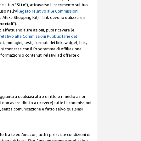
e il tuo "
Sito
"), attraverso l'inserimento sul tuo
uso nell'
Allegato relativo alle Commissioni
mite Alexa Shopping Kit). I link devono utilizzare in
peciali
").
 effettuano altre azioni, puoi ricevere le
relativo alle Commissioni Pubblicitarie del
i, immagini, testi, formati dei link, widget, link,
ioni connesse con il Programma di Affiliazione
ormazioni o contenuti relativi ad offerte di
ggiunta a qualsiasi altro diritto o rimedio a noi
i non avere diritto a ricevere) tutte le commissioni
i, senza comunicazione e fatto salvo qualsiasi
to tra te ed Amazon, tutti i prezzi, le condizioni di
rodotti previste sul Sito Amazon saranno applicate a