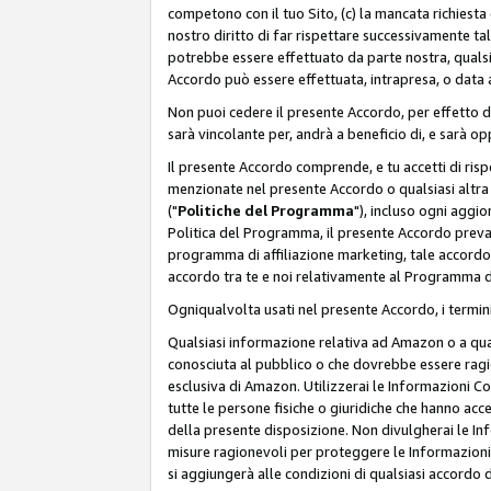
competono con il tuo Sito, (c) la mancata richiest
nostro diritto di far rispettare successivamente t
potrebbe essere effettuato da parte nostra, qualsi
Accordo può essere effettuata, intrapresa, o data a
Non puoi cedere il presente Accordo, per effetto d
sarà vincolante per, andrà a beneficio di, e sarà opp
Il presente Accordo comprende, e tu accetti di rispett
menzionate nel presente Accordo o qualsiasi altra p
("
Politiche del Programma
"), incluso ogni aggio
Politica del Programma, il presente Accordo prevarr
programma di affiliazione marketing, tale accordo 
accordo tra te e noi relativamente al Programma di
Ogniqualvolta usati nel presente Accordo, i termini
Qualsiasi informazione relativa ad Amazon o a quals
conosciuta al pubblico o che dovrebbe essere rag
esclusiva di Amazon. Utilizzerai le Informazioni C
tutte le persone fisiche o giuridiche che hanno acc
della presente disposizione. Non divulgherai le Info
misure ragionevoli per proteggere le Informazioni
si aggiungerà alle condizioni di qualsiasi accordo d