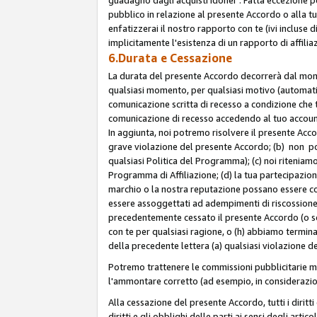
pubblico in relazione al presente Accordo o alla t
enfatizzerai il nostro rapporto con te (ivi incluse
implicitamente l'esistenza di un rapporto di affili
6.Durata e Cessazione
La durata del presente Accordo decorrerà dal momen
qualsiasi momento, per qualsiasi motivo (automatica
comunicazione scritta di recesso a condizione che t
comunicazione di recesso accedendo al tuo account s
In aggiunta, noi potremo risolvere il presente Acc
grave violazione del presente Accordo; (b) non po
qualsiasi Politica del Programma); (c) noi riteniamo
Programma di Affiliazione; (d) la tua partecipazione
marchio o la nostra reputazione possano essere co
essere assoggettati ad adempimenti di riscossione f
precedentemente cessato il presente Accordo (o sos
con te per qualsiasi ragione, o (h) abbiamo termina
della precedente lettera (a) qualsiasi violazione 
Potremo trattenere le commissioni pubblicitarie m
l'ammontare corretto (ad esempio, in considerazion
Alla cessazione del presente Accordo, tutti i diritti
diritti e gli obblighi delle parti ai sensi degli art