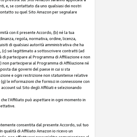
ti, e, se contattato da uno qualsiasi dei nostri
di contatto su quel Sito Amazon per segnalare
ormità con il presente Accordo, (b) né la tua
inanza, regola, normativa, ordine, licenza,
siti di qualsiasi autorità amministrativa che ha
 (c) sei legittimato a sottoscrivere contratti (ad
à di partecipare al Programma di Affiliazione e non
e) non parteciperai al Programma di Affiliazione né
mposta dai governi del paese in cui si sta
tazione e ogni restrizione non statunitense relative
e (g) le informazioni che fornisci in connessione con
ccount sul Sito degli Affiliati e selezionando
 che l'Affiliato può aspettare in ogni momento in
ettative.
entemente consentita dal presente Accordo, sul tuo
n qualità di Affiliato Amazon io ricevo un
bile, non effettuerai nessun’altra comunicazione al