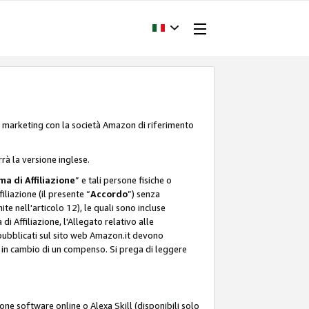
one marketing con la società Amazon di riferimento
rrà la versione inglese.
a di Affiliazione
” e tali persone fisiche o
liazione (il presente “
Accordo
”) senza
ite nell'articolo 12), le quali sono incluse
i Affiliazione, l'Allegato relativo alle
 pubblicati sul sito web Amazon.it devono
ti in cambio di un compenso. Si prega di leggere
ione software online o Alexa Skill (disponibili solo