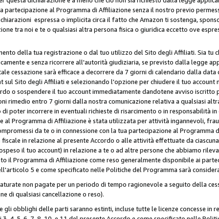
ua partecipazione al Programma di Affiliazione senza il nostro previo permes
 dichiarazioni espressa o implicita circa il fatto che Amazon ti sostenga, spon
azione tra noi e te o qualsiasi altra persona fisica o giuridica eccetto ove es
to della tua registrazione o dal tuo utilizzo del Sito degli Affiliati. Sia tu
mente e senza ricorrere all'autorità giudiziaria, se previsto dalla legge app
ale cessazione sarà efficace a decorrere da 7 giorni di calendario dalla data 
ul Sito degli Affiliati e selezionando l'opzione per chiudere il tuo account 
ordo o sospendere il tuo account immediatamente dandotene avviso iscritto per
ni rimedio entro 7 giorni dalla nostra comunicazione relativa a qualsiasi al
 di poter incorrere in eventuali richieste di risarcimento o in responsabilità i
 al Programma di Affiliazione è stata utilizzata per attività ingannevoli, fraud
mpromessi da te o in connessione con la tua partecipazione al Programma di A
iscale in relazione al presente Accordo o alle attività effettuate da ciascun
peso il tuo account) in relazione a te o ad altre persone che abbiamo rilevato
to il Programma di Affiliazione come reso generalmente disponibile ai partecip
dell'articolo 5 e come specificato nelle Politiche del Programma sarà conside
aturate non pagate per un periodo di tempo ragionevole a seguito della cessa
e di qualsiasi cancellazione o reso).
 e gli obblighi delle parti saranno estinti, incluse tutte le licenze concesse in
icoli 3, 4, 5, 6, 7, 8, 10, e 11 del presente Accordo e come specificato nelle P