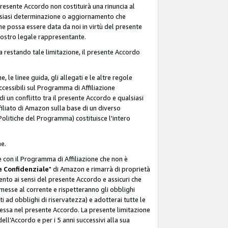
resente Accordo non costituirà una rinuncia al
ualsiasi determinazione o aggiornamento che
e possa essere data da noi in virtù del presente
 nostro legale rappresentante.
a restando tale limitazione, il presente Accordo
, le linee guida, gli allegati e le altre regole
ccessibili sul Programma di Affiliazione
i un conflitto tra il presente Accordo e qualsiasi
filiato di Amazon sulla base di un diverso
olitiche del Programma) costituisce l'intero
ne.
e con il Programma di Affiliazione che non è
 Confidenziale
" di Amazon e rimarrà di proprietà
nto ai sensi del presente Accordo e assicuri che
 messe al corrente e rispetteranno gli obblighi
i ad obblighi di riservatezza) e adotterai tutte le
essa nel presente Accordo. La presente limitazione
ell’Accordo e per i 5 anni successivi alla sua