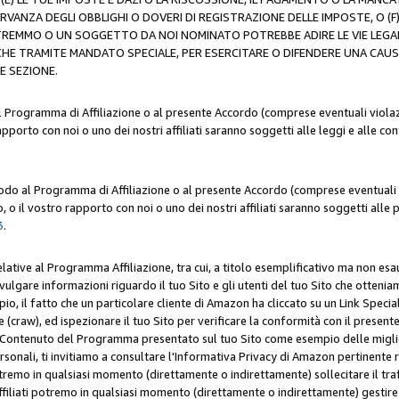
ERVANZA DEGLI OBBLIGHI O DOVERI DI REGISTRAZIONE DELLE IMPOSTE, 
OTREMMO O UN SOGGETTO DA NOI NOMINATO POTREBBE ADIRE LE VIE LEGA
HE TRAMITE MANDATO SPECIALE, PER ESERCITARE O DIFENDERE UNA CAUSA 
E SEZIONE.
al Programma di Affiliazione o al presente Accordo (comprese eventuali violazi
apporto con noi o uno dei nostri affiliati saranno soggetti alle leggi e alle co
 modo al Programma di Affiliazione o al presente Accordo (comprese eventuali v
 o il vostro rapporto con noi o uno dei nostri affiliati saranno soggetti alle p
3
.
lative al Programma Affiliazione, tra cui, a titolo esemplificativo ma non esau
ivulgare informazioni riguardo il tuo Sito e gli utenti del tuo Sito che ottenia
, il fatto che un particolare cliente di Amazon ha cliccato su un Link Specia
(craw), ed ispezionare il tuo Sito per verificare la conformità con il presente 
Contenuto del Programma presentato sul tuo Sito come esempio delle migliori 
onali, ti invitiamo a consultare l'Informativa Privacy di Amazon pertinente ri
i potremo in qualsiasi momento (direttamente o indirettamente) sollecitare il tr
ffiliati potremo in qualsiasi momento (direttamente o indirettamente) gestire s