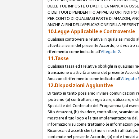
DELLE TUE IMPOSTE O DAZI, O LA MANCATA OSS
O DEI TUOI DIPENDENTI O APPALTATORI. NOI P
PER CONTO DI QUALSIASI PARTE DI AMAZON, ANC
ANCHE AI FINI DELL’APPLICAZIONE DELLA PRESENT
10.Legge Applicabile e Controversie
Qualsiasi controversia relativa in qualsiasi modo 
attività ai sensi del presente Accordo, o il vostro r
riferimento come indicato all'
Allegato 2
.
11.Tasse
Qualsiasi tassa ed I relative obblighi in qualsiasi
transazione o attività ai sensi del presente Accordo,
Amazon di riferimento come indicato all'
Allegato 
12.Disposizioni Aggiuntive
Di tanto in tanto possiamo inviare comunicazioni re
potremo (a) controllare, registrare, utilizzare, e d
Speciali e del Contenuto del Programma (ad esempio
Sito Amazon), (b) rivedere, controllare, scansionare 
mostrare il tuo logo e la tua implementazione del 
informazioni su come trattiamo le informazioni pers
Riconosci ed accetti che (a) noi e i nostri affiliat
contenute nel presente Accordo, (b) noi e i nostri a