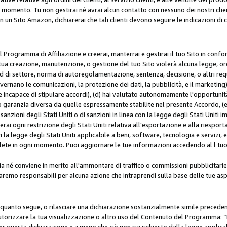
i momento. Tu non gestirai né avrai alcun contatto con nessuno dei nostri clien
con un Sito Amazon, dichiarerai che tali clienti devono seguire le indicazioni 
 al Programma di Affiliazione e creerai, manterrai e gestirai il tuo Sito in conf
tua creazione, manutenzione, o gestione del tuo Sito violerà alcuna legge, ord
 di settore, norma di autoregolamentazione, sentenza, decisione, o altri requi
ernano le comunicazioni, la protezione dei dati, la pubblicità, e il marketing),
 incapace di stipulare accordi), (d) hai valutato autonomamente l'opportunit
 o garanzia diversa da quelle espressamente stabilite nel presente Accordo, (
sanzioni degli Stati Uniti o di sanzioni in linea con la legge degli Stati Uniti i
terai ogni restrizione degli Stati Uniti relativa all'esportazione e alla riespor
la legge degli Stati Uniti applicabile a beni, software, tecnologia e servizi, 
ete in ogni momento. Puoi aggiornare le tue informazioni accedendo al l tuo a
a né conviene in merito all'ammontare di traffico o commissioni pubblicitarie
saremo responsabili per alcuna azione che intraprendi sulla base delle tue asp
e quanto segue, o rilasciare una dichiarazione sostanzialmente simile preced
utorizzare la tua visualizzazione o altro uso del Contenuto del Programma: “I
r questa dichiarazione e a meno che ciò non sia richiesto dalla legge applica