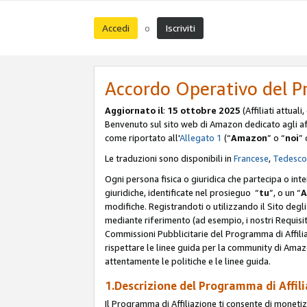
Accedi
Iscriviti
o
Accordo Operativo del P
Aggiornato il
:
15 ottobre 2025
(Affiliati attuali
Benvenuto sul sito web di Amazon dedicato agli affil
come riportato all'
Allegato 1
(“
Amazon
” o “
noi
” 
Le traduzioni sono disponibili in
Francese
,
Tedesco
Ogni persona fisica o giuridica che partecipa o int
giuridiche, identificate nel prosieguo “
tu
”, o un “
A
modifiche. Registrandoti o utilizzando il Sito degli 
mediante riferimento (ad esempio, i nostri Requisit
Commissioni Pubblicitarie del Programma di Affilia
rispettare le linee guida per la community di Amazo
attentamente le politiche e le linee guida.
1.Descrizione del Programma di Affil
Il Programma di Affiliazione ti consente di monetizz