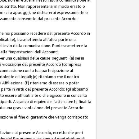
so scritto. Non rappresenterai in modo errato o
sorizzi o appoggi), né dichiarerai espressamente o
pressamente consentito dal presente Accordo.
 che noi possiamo recedere dal presente Accordo in
licabile), trasmettendo all'altra parte una
di invio della comunicazione. Puoi trasmettere la
nelle "Impostazioni dell'Account".
 una qualsiasi delle cause seguenti: (a) sei in
tra violazione del presente Accordo (compresa
n connessione con la tua partecipazione al
olente o illegali; (e) riteniamo che il nostro
ffiliazione; (f) riteniamo di essere o poter
a parte in virtù del presente Accordo; (g) abbiamo
 essere affiliati a te o che agiscono in concerto
anti. A scanso di equivoci e fatte salve le finalità
rata una grave violazione del presente Accordo.
zione al fine di garantire che venga corrisposto
 relazione al presente Accordo, eccetto che per i
olitiche del Programma, insieme ad ogni obbligo di