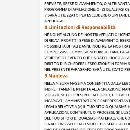
PREVISTE, SPESE DI AVVIAMENTO, O ALTRI VANT
PROGRAMMA DI AFFILIAZIONE, O (Z) QUALSIASI 
7 SARÀ UTILIZZATO PER ESCLUDERE O LIMITARE 
APPLICABILE.
8.Limitazioni di Responsabilità
NÉ NOI NÉ ALCUNO DEI NOSTRI AFFILIATI O LICEN
DI RICAVI, PROFITTI, SPESE DI AVVIAMENTO, ESE
POSSIBILITÀ DI TALI DANNI. INOLTRE, LA NOST
COMPLESSIVE COMMISSIONI PUBBLICITARIE PAGAT
VERIFICATO L'EVENTO CHE HA DATO LUOGO ALLA 
DIRITTO DI RICHIEDERE L'ESECUZIONE IN FORMA
NEL PRESENTE PARAGRAFO SARÀ UTILIZZATO PER 
9.Manleva
NELLA MISURA MASSIMA CONSENTITA DALLA LEGG
INDIRETTAMENTE RIFERITA ALLA CREAZIONE, MAN
VIOLAZIONE DEL PRESENTE ACCORDO, E TU ACCETTI 
INCARICATI, AMMINISTRATORI, E RAPPRESENTANTI
LEGALI) RELATIVE A (A) IL TUO SITO O QUALSIA
APPLICAZIONI, CONTENUTI, O PROCESSI, (B) L'U
DEL TUO SITO O DI QUALSIASI MATERIALE CHE CO
SIA AUTORIZZATO DA O VIOLI IL PRESENTE ACCO
(INCLUSA QUALSIASI POLITICA DEL PROGRAMMA),