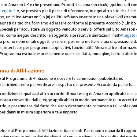
er il sito Amazon UK e che presentano Prodotti su amazon.co.uk) (qui indicati com
llegato 1
o, se previsto per il paese di riferimento, in ogni altro sito che è incl
no, un “
Sito Amazon
”) o (ii) dell'ID Affiliato inserito in una Alexa Skill (tra
segnati da tag che forniamo ed essere conformi al presente Accordo ("
Link S
k Speciali per acquistare un oggetto venduto o servizi offerti sul Sito Amazon o
nei, come meglio descritto (e soggetto alle relative limitazioni) nell'
Allegato 
a tua promozione di tali oggetti o servizi, potremo mettere a tua disposizione dat
are, interfacce per programmi applicativi, funzionalità Alexa e altre informaz
l Programma esclude espressamente qualsiasi dato, immagine, testo o altre inf
mma di Affiliazione
 al Programma di Affiliazione e ricevere le commissioni pubblicitarie.
 ti richiederemo per verificare il rispetto del presente Accordo da parte tua.
le condizioni di qualsiasi altro accordo di marketing di Amazon applicabile, in a
la misura consentita dalla legge applicabile) in modo permanente (e tu accetti d
ordo, a prescindere dal fatto che siano direttamente connesse a tali violazion
per danni in misura superiore a tale importo.
pazione al Programma di Affiliazione, tuoi clienti. Per quanto riguarda il rappor
ative relative agli ordini dei clienti, al servizio clienti, e alle vendite dei p