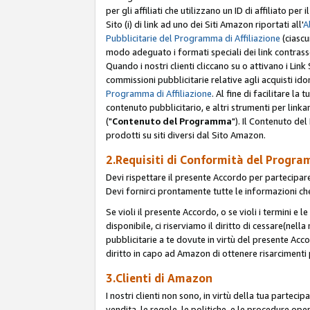
per gli affiliati che utilizzano un ID di affiliato p
Sito (i) di link ad uno dei Siti Amazon riportati all'
A
Pubblicitarie del Programma di Affiliazione
(ciascu
modo adeguato i formati speciali dei link contras
Quando i nostri clienti cliccano su o attivano i Lin
commissioni pubblicitarie relative agli acquisti ido
Programma di Affiliazione
. Al fine di facilitare l
contenuto pubblicitario, e altri strumenti per link
("
Contenuto del Programma
"). Il Contenuto de
prodotti su siti diversi dal Sito Amazon.
2.Requisiti di Conformità del Progra
Devi rispettare il presente Accordo per partecipare
Devi fornirci prontamente tutte le informazioni che
Se violi il presente Accordo, o se violi i termini e 
disponibile, ci riserviamo il diritto di cessare(nel
pubblicitarie a te dovute in virtù del presente Acc
diritto in capo ad Amazon di ottenere risarcimenti 
3.Clienti di Amazon
I nostri clienti non sono, in virtù della tua parteci
vendita, le regole, le politiche, e le procedure oper