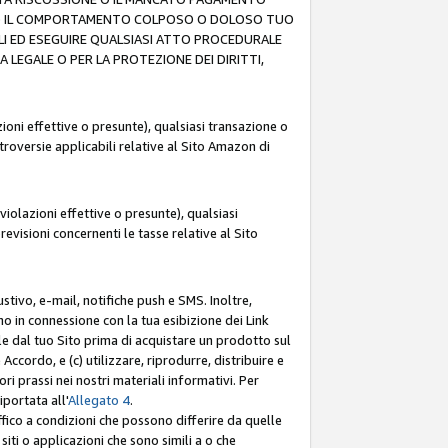
O (F) IL COMPORTAMENTO COLPOSO O DOLOSO TUO
LI ED ESEGUIRE QUALSIASI ATTO PROCEDURALE
LEGALE O PER LA PROTEZIONE DEI DIRITTI,
oni effettive o presunte), qualsiasi transazione o
ntroversie applicabili relative al Sito Amazon di
iolazioni effettive o presunte), qualsiasi
revisioni concernenti le tasse relative al Sito
stivo, e-mail, notifiche push e SMS. Inoltre,
mo in connessione con la tua esibizione dei Link
le dal tuo Sito prima di acquistare un prodotto sul
Accordo, e (c) utilizzare, riprodurre, distribuire e
prassi nei nostri materiali informativi. Per
portata all'
Allegato 4
.
affico a condizioni che possono differire da quelle
iti o applicazioni che sono simili a o che