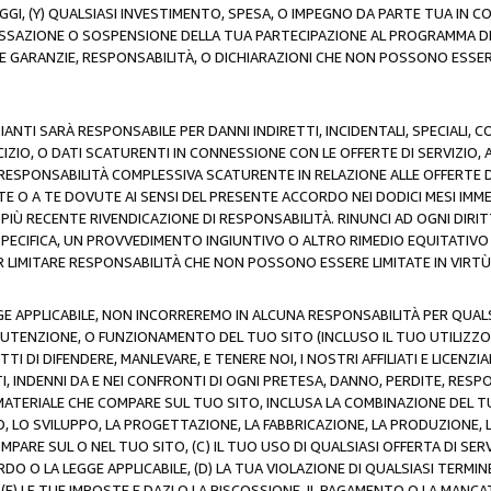
AGGI, (Y) QUALSIASI INVESTIMENTO, SPESA, O IMPEGNO DA PARTE TUA IN
CESSAZIONE O SOSPENSIONE DELLA TUA PARTECIPAZIONE AL PROGRAMMA DI 
LE GARANZIE, RESPONSABILITÀ, O DICHIARAZIONI CHE NON POSSONO ESSERE
ZIANTI SARÀ RESPONSABILE PER DANNI INDIRETTI, INCIDENTALI, SPECIALI, 
RCIZIO, O DATI SCATURENTI IN CONNESSIONE CON LE OFFERTE DI SERVIZIO, 
RA RESPONSABILITÀ COMPLESSIVA SCATURENTE IN RELAZIONE ALLE OFFERTE 
E O A TE DOVUTE AI SENSI DEL PRESENTE ACCORDO NEI DODICI MESI IMME
PIÙ RECENTE RIVENDICAZIONE DI RESPONSABILITÀ. RINUNCI AD OGNI DIRI
 SPECIFICA, UN PROVVEDIMENTO INGIUNTIVO O ALTRO RIMEDIO EQUITATIV
LIMITARE RESPONSABILITÀ CHE NON POSSONO ESSERE LIMITATE IN VIRTÙ 
E APPLICABILE, NON INCORREREMO IN ALCUNA RESPONSABILITÀ PER QUA
UTENZIONE, O FUNZIONAMENTO DEL TUO SITO (INCLUSO IL TUO UTILIZZO D
DI DIFENDERE, MANLEVARE, E TENERE NOI, I NOSTRI AFFILIATI E LICENZIAN
, INDENNI DA E NEI CONFRONTI DI OGNI PRETESA, DANNO, PERDITE, RESPON
SI MATERIALE CHE COMPARE SUL TUO SITO, INCLUSA LA COMBINAZIONE DEL T
SO, LO SVILUPPO, LA PROGETTAZIONE, LA FABBRICAZIONE, LA PRODUZIONE, 
MPARE SUL O NEL TUO SITO, (C) IL TUO USO DI QUALSIASI OFFERTA DI SER
RDO O LA LEGGE APPLICABILE, (D) LA TUA VIOLAZIONE DI QUALSIASI TER
 (E) LE TUE IMPOSTE E DAZI O LA RISCOSSIONE, IL PAGAMENTO O LA MA