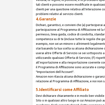
tali clienti e possono essere modificate in qualsias
clienti per una questione relativa all'interazione 
problemi relativi al servizio clienti.
4.Garanzie
Dichiari, garantisci, e convieni che (a) parteciperai
partecipazione al Programma di Affiliazione né la 
permesso, linea guida, codice di condotta, standard
competenza su di te (incluse tutte le regole che gov
esempio, non sei un minore o altrimenti legalmente
stai basando la tua scelta su alcuna dichiarazione
userai altre Offerte di Servizio se sei sottoposto a 
utilizzando qualsiasi Offerta di Servizio; (f) rispet
all’esportazione e alla riesportazione coerente con 
il Programma di Affiliazione sono accurate e compl
"Impostazioni dell'Account".
Amazon non rilascia alcuna dichiarazione o garanzi
relazione al Programma di Affiliazione, e noi non 
5.Identificarsi come Affiliato
Devi dichiarare chiaramente e in modo ben visibil
Sito o in qualsiasi altro luogo in cui Amazon può a
guadagno dagli acquisti idonei". Fatta eccezione pe