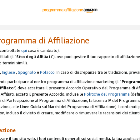
rogramma di Affiliazione
, controllate
qui
cosa è cambiato).
iati (il "
Sito degli Affiliati
"), ove puoi gestire il tuo rapporto di affiliazi
o termini simili).
,
Inglese
,
Spagnolo
e
Polacco
. In caso di discrepanze tra le traduzioni, preva
ende partecipare al nostro programma di affiliazione marketing (il “
Programm
ffiliato
”) deve accettare il presente Accordo Operativo del Programma di Affi
Affiliati, accetti il presente Accordo, incluse le
Politiche del Programma
(defin
i di Partecipazione al Programma di Affiliazione, la Licenza IP del Programma d
zione, e le Linee Guida sui Marchi del Programma di Affiliazione). I contenuti
n, incluso il divieto di creare, modificare o rimuovere le recensioni dei clien
iazione
are il tuo sito web, i tuoi contenuti generati sui social media, la tua applicaz