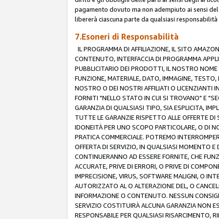
pagamento dovuto ma non adempiuto ai sensi del p
libererà ciascuna parte da qualsiasi responsabilità
7.Esoneri di Responsabilità
IL PROGRAMMA DI AFFILIAZIONE, IL SITO AMAZO
CONTENUTO, INTERFACCIA DI PROGRAMMA APPLIC
PUBBLICITARIO DEI PRODOTTI, IL NOSTRO NOME A
FUNZIONE, MATERIALE, DATO, IMMAGINE, TESTO, 
NOSTRO O DEI NOSTRI AFFILIATI O LICENZIANTI
FORNITI "NELLO STATO IN CUI SI TROVANO" E "S
GARANZIA DI QUALSIASI TIPO, SIA ESPLICITA, IMP
TUTTE LE GARANZIE RISPETTO ALLE OFFERTE DI S
IDONEITÀ PER UNO SCOPO PARTICOLARE, O DI NO
PRATICA COMMERCIALE. POTREMO INTERROMPERE O
OFFERTA DI SERVIZIO, IN QUALSIASI MOMENTO E D
CONTINUERANNO AD ESSERE FORNITE, CHE FUN
ACCURATE, PRIVE DI ERRORI, O PRIVE DI COMPON
IMPRECISIONE, VIRUS, SOFTWARE MALIGNI, O INT
AUTORIZZATO AL O ALTERAZIONE DEL, O CANCELL
INFORMAZIONE O CONTENUTO. NESSUN CONSIGLIO
SERVIZIO COSTITUIRÀ ALCUNA GARANZIA NON ESP
RESPONSABILE PER QUALSIASI RISARCIMENTO, RI