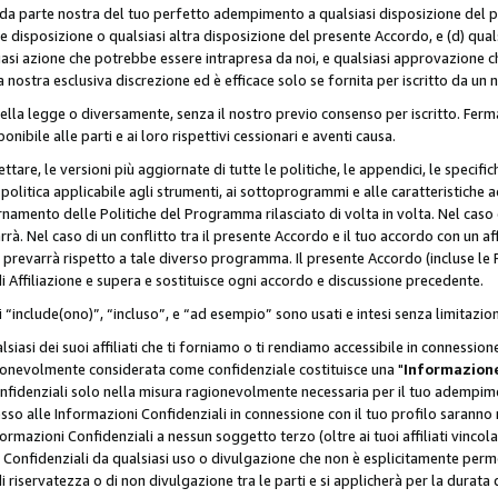
a da parte nostra del tuo perfetto adempimento a qualsiasi disposizione del p
ale disposizione o qualsiasi altra disposizione del presente Accordo, e (d) q
asi azione che potrebbe essere intrapresa da noi, e qualsiasi approvazione ch
 nostra esclusiva discrezione ed è efficace solo se fornita per iscritto da un
ella legge o diversamente, senza il nostro previo consenso per iscritto. Ferm
onibile alle parti e ai loro rispettivi cessionari e aventi causa.
are, le versioni più aggiornate di tutte le politiche, le appendici, le specifiche
olitica applicabile agli strumenti, ai sottoprogrammi e alle caratteristiche a
rnamento delle Politiche del Programma rilasciato di volta in volta. Nel caso d
à. Nel caso di un conflitto tra il presente Accordo e il tuo accordo con un af
prevarrà rispetto a tale diverso programma. Il presente Accordo (incluse le P
 Affiliazione e supera e sostituisce ogni accordo e discussione precedente.
 “include(ono)”, “incluso”, e “ad esempio” sono usati e intesi senza limitazio
iasi dei suoi affiliati che ti forniamo o ti rendiamo accessibile in connession
ionevolmente considerata come confidenziale costituisce una "
Informazione
onfidenziali solo nella misura ragionevolmente necessaria per il tuo adempime
esso alle Informazioni Confidenziali in connessione con il tuo profilo saranno
rmazioni Confidenziali a nessun soggetto terzo (oltre ai tuoi affiliati vincolat
 Confidenziali da qualsiasi uso o divulgazione che non è esplicitamente perm
i riservatezza o di non divulgazione tra le parti e si applicherà per la durata d