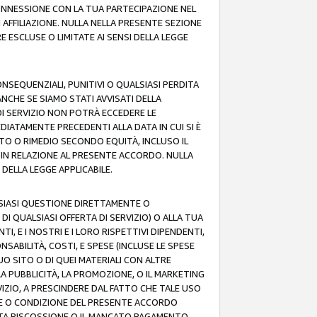
 CONNESSIONE CON LA TUA PARTECIPAZIONE NEL
AFFILIAZIONE. NULLA NELLA PRESENTE SEZIONE
 ESCLUSE O LIMITATE AI SENSI DELLA LEGGE
CONSEQUENZIALI, PUNITIVI O QUALSIASI PERDITA
ANCHE SE SIAMO STATI AVVISATI DELLA
DI SERVIZIO NON POTRÀ ECCEDERE LE
DIATAMENTE PRECEDENTI ALLA DATA IN CUI SI È
TTO O RIMEDIO SECONDO EQUITÀ, INCLUSO IL
O IN RELAZIONE AL PRESENTE ACCORDO. NULLA
DELLA LEGGE APPLICABILE.
LSIASI QUESTIONE DIRETTAMENTE O
I QUALSIASI OFFERTA DI SERVIZIO) O ALLA TUA
TI, E I NOSTRI E I LORO RISPETTIVI DIPENDENTI,
SABILITÀ, COSTI, E SPESE (INCLUSE LE SPESE
UO SITO O DI QUEI MATERIALI CON ALTRE
LA PUBBLICITÀ, LA PROMOZIONE, O IL MARKETING
VIZIO, A PRESCINDERE DAL FATTO CHE TALE USO
MINE O CONDIZIONE DEL PRESENTE ACCORDO
NCATA RISCOSSIONE O IL MANCATO PAGAMENTO