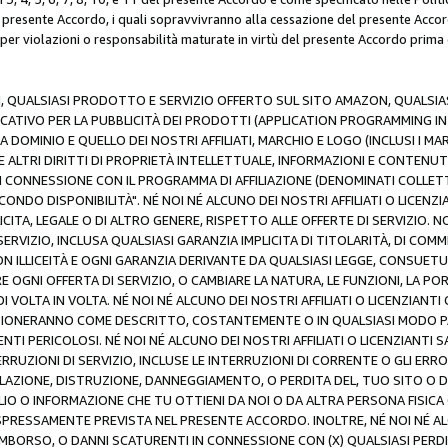
resente Accordo, i quali sopravvivranno alla cessazione del presente Acco
 per violazioni o responsabilità maturate in virtù del presente Accordo prima
N, QUALSIASI PRODOTTO E SERVIZIO OFFERTO SUL SITO AMAZON, QUALSIASI
ATIVO PER LA PUBBLICITÀ DEI PRODOTTI (APPLICATION PROGRAMMING INTE
 DOMINIO E QUELLO DEI NOSTRI AFFILIATI, MARCHIO E LOGO (INCLUSI I M
E ALTRI DIRITTI DI PROPRIETÀ INTELLETTUALE, INFORMAZIONI E CONTENUT
 IN CONNESSIONE CON IL PROGRAMMA DI AFFILIAZIONE (DENOMINATI COLLET
ECONDO DISPONIBILITÀ". NÉ NOI NÉ ALCUNO DEI NOSTRI AFFILIATI O LICEN
LICITA, LEGALE O DI ALTRO GENERE, RISPETTO ALLE OFFERTE DI SERVIZIO. NO
ERVIZIO, INCLUSA QUALSIASI GARANZIA IMPLICITA DI TITOLARITÀ, DI COMME
N ILLICEITÀ E OGNI GARANZIA DERIVANTE DA QUALSIASI LEGGE, CONSUET
GNI OFFERTA DI SERVIZIO, O CAMBIARE LA NATURA, LE FUNZIONI, LA PO
I VOLTA IN VOLTA. NÉ NOI NÉ ALCUNO DEI NOSTRI AFFILIATI O LICENZIANT
ZIONERANNO COME DESCRITTO, COSTANTEMENTE O IN QUALSIASI MODO P
ENTI PERICOLOSI. NÉ NOI NÉ ALCUNO DEI NOSTRI AFFILIATI O LICENZIANTI 
ERRUZIONI DI SERVIZIO, INCLUSE LE INTERRUZIONI DI CORRENTE O GLI ERR
AZIONE, DISTRUZIONE, DANNEGGIAMENTO, O PERDITA DEL, TUO SITO O DI
 O INFORMAZIONE CHE TU OTTIENI DA NOI O DA ALTRA PERSONA FISICA O
RESSAMENTE PREVISTA NEL PRESENTE ACCORDO. INOLTRE, NÉ NOI NÉ ALCU
MBORSO, O DANNI SCATURENTI IN CONNESSIONE CON (X) QUALSIASI PERDITA