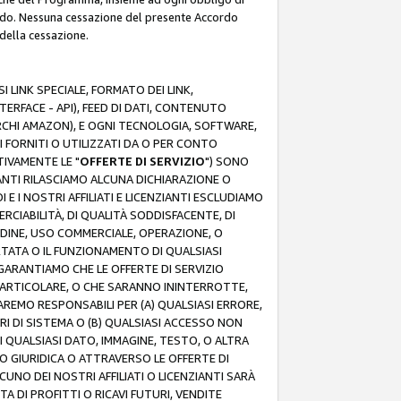
rdo. Nessuna cessazione del presente Accordo
 della cessazione.
 LINK SPECIALE, FORMATO DEI LINK,
RFACE - API), FEED DI DATI, CONTENUTO
ARCHI AMAZON), E OGNI TECNOLOGIA, SOFTWARE,
I FORNITI O UTILIZZATI DA O PER CONTO
TIVAMENTE LE "
OFFERTE DI SERVIZIO
") SONO
ZIANTI RILASCIAMO ALCUNA DICHIARAZIONE O
I E I NOSTRI AFFILIATI E LICENZIANTI ESCLUDIAMO
RCIABILITÀ, DI QUALITÀ SODDISFACENTE, DI
UDINE, USO COMMERCIALE, OPERAZIONE, O
RTATA O IL FUNZIONAMENTO DI QUALSIASI
I GARANTIAMO CHE LE OFFERTE DI SERVIZIO
ARTICOLARE, O CHE SARANNO ININTERROTTE,
SAREMO RESPONSABILI PER (A) QUALSIASI ERRORE,
ORI DI SISTEMA O (B) QUALSIASI ACCESSO NON
 QUALSIASI DATO, IMMAGINE, TESTO, O ALTRA
 GIURIDICA O ATTRAVERSO LE OFFERTE DI
NO DEI NOSTRI AFFILIATI O LICENZIANTI SARÀ
 DI PROFITTI O RICAVI FUTURI, VENDITE