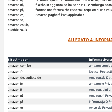
amazon.nl,
fiscale. In aggiunta, se hai sede in Lussemburgo potr
amazon.pl,
fornisci una fattura che rispetta i requisiti di una va
amazon.es,
Amazon pagherà l'IVA applicabile.
amazon.se,
amazon.co.uk,
audible.co.uk
ALLEGATO 4: INFORM
Sito Amazon
Informativa su
amazon.com.be
amazon.com.be 
amazon.fr
Notice: Protect
amazon.de, audible.de
Amazon.de Dat
amazon.ie
amazon.ie Priv
amazon.it
Amazon.it Infor
amazon.nl
Amazon.nl Priv
amazon.pl
Informacja O P
amazon.es
Aviso de Priva