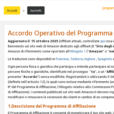
Accedi
Iscriviti
o
Accordo Operativo del Programma d
Aggiornato il
:
15 ottobre 2025
(Affiliati attuali, controllate
qui
cosa 
Benvenuto sul sito web di Amazon dedicato agli affiliati (il "
Sito degli A
Amazon di riferimento come riportato all'
Allegato 1
(“
Amazon
” o “
no
Le traduzioni sono disponibili in
Francese
,
Tedesco
,
Inglese
,
Spagnolo
Ogni persona fisica o giuridica che partecipa o intende partecipare al n
persone fisiche o giuridiche, identificate nel prosieguo “
tu
”, o un “
Affil
presente “
Accordo
”) senza modifiche. Registrandoti o utilizzando il Sito
(definite nell'articolo 12), le quali sono incluse mediante riferimento (a
IP del Programma di Affiliazione, l'Allegato relativo alle Commissioni 
di Affiliazione). I contenuti pubblicati sul sito web Amazon.it devono ris
modificare o rimuovere le recensioni dei clienti in cambio di un compens
1.Descrizione del Programma di Affiliazione
Il Programma di Affiliazione ti consente di monetizzare il tuo sito web, 