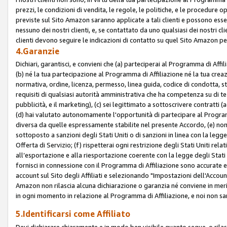
prezzi, le condizioni di vendita, le regole, le politiche, e le procedure ope
previste sul Sito Amazon saranno applicate a tali clienti e possono ess
nessuno dei nostri clienti, e, se contattato da uno qualsiasi dei nostri cl
clienti devono seguire le indicazioni di contatto su quel Sito Amazon per
4.Garanzie
Dichiari, garantisci, e convieni che (a) parteciperai al Programma di Affil
(b) né la tua partecipazione al Programma di Affiliazione né la tua crea
normativa, ordine, licenza, permesso, linea guida, codice di condotta, 
requisiti di qualsiasi autorità amministrativa che ha competenza su di te
pubblicità, e il marketing), (c) sei legittimato a sottoscrivere contratti
(d) hai valutato autonomamente l'opportunità di partecipare al Programm
diversa da quelle espressamente stabilite nel presente Accordo, (e) non 
sottoposto a sanzioni degli Stati Uniti o di sanzioni in linea con la legge
Offerta di Servizio; (f) rispetterai ogni restrizione degli Stati Uniti rel
all’esportazione e alla riesportazione coerente con la legge degli Stati U
fornisci in connessione con il Programma di Affiliazione sono accurate
account sul Sito degli Affiliati e selezionando "Impostazioni dell'Accoun
Amazon non rilascia alcuna dichiarazione o garanzia né conviene in merit
in ogni momento in relazione al Programma di Affiliazione, e noi non sa
5.Identificarsi come Affiliato
Devi dichiarare chiaramente e in modo ben visibile quanto segue, o ril