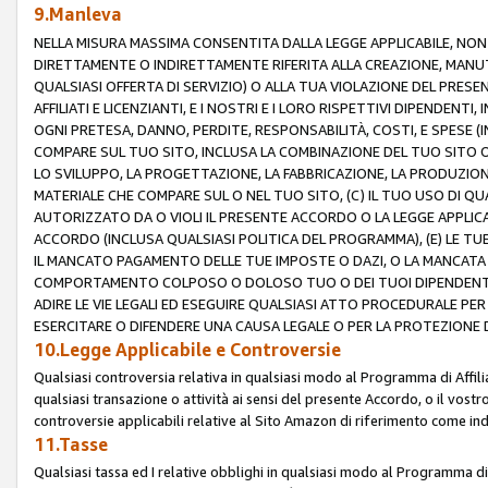
9.Manleva
NELLA MISURA MASSIMA CONSENTITA DALLA LEGGE APPLICABILE, NO
DIRETTAMENTE O INDIRETTAMENTE RIFERITA ALLA CREAZIONE, MANUT
QUALSIASI OFFERTA DI SERVIZIO) O ALLA TUA VIOLAZIONE DEL PRESE
AFFILIATI E LICENZIANTI, E I NOSTRI E I LORO RISPETTIVI DIPENDENT
OGNI PRETESA, DANNO, PERDITE, RESPONSABILITÀ, COSTI, E SPESE (IN
COMPARE SUL TUO SITO, INCLUSA LA COMBINAZIONE DEL TUO SITO O D
LO SVILUPPO, LA PROGETTAZIONE, LA FABBRICAZIONE, LA PRODUZIONE
MATERIALE CHE COMPARE SUL O NEL TUO SITO, (C) IL TUO USO DI QUA
AUTORIZZATO DA O VIOLI IL PRESENTE ACCORDO O LA LEGGE APPLICA
ACCORDO (INCLUSA QUALSIASI POLITICA DEL PROGRAMMA), (E) LE TU
IL MANCATO PAGAMENTO DELLE TUE IMPOSTE O DAZI, O LA MANCATA O
COMPORTAMENTO COLPOSO O DOLOSO TUO O DEI TUOI DIPENDENTI
ADIRE LE VIE LEGALI ED ESEGUIRE QUALSIASI ATTO PROCEDURALE PE
ESERCITARE O DIFENDERE UNA CAUSA LEGALE O PER LA PROTEZIONE DEI
10.Legge Applicabile e Controversie
Qualsiasi controversia relativa in qualsiasi modo al Programma di Affil
qualsiasi transazione o attività ai sensi del presente Accordo, o il vostro
controversie applicabili relative al Sito Amazon di riferimento come indi
11.Tasse
Qualsiasi tassa ed I relative obblighi in qualsiasi modo al Programma di