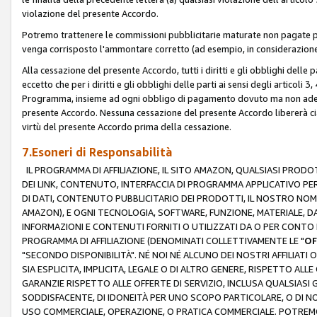
violazione del presente Accordo.
Potremo trattenere le commissioni pubblicitarie maturate non pagate pe
venga corrisposto l'ammontare corretto (ad esempio, in considerazione 
Alla cessazione del presente Accordo, tutti i diritti e gli obblighi delle 
eccetto che per i diritti e gli obblighi delle parti ai sensi degli articoli 
Programma, insieme ad ogni obbligo di pagamento dovuto ma non adempi
presente Accordo. Nessuna cessazione del presente Accordo libererà cia
virtù del presente Accordo prima della cessazione.
7.Esoneri di Responsabilità
IL PROGRAMMA DI AFFILIAZIONE, IL SITO AMAZON, QUALSIASI PRODO
DEI LINK, CONTENUTO, INTERFACCIA DI PROGRAMMA APPLICATIVO PER
DI DATI, CONTENUTO PUBBLICITARIO DEI PRODOTTI, IL NOSTRO NOME 
AMAZON), E OGNI TECNOLOGIA, SOFTWARE, FUNZIONE, MATERIALE, DAT
INFORMAZIONI E CONTENUTI FORNITI O UTILIZZATI DA O PER CONTO N
PROGRAMMA DI AFFILIAZIONE (DENOMINATI COLLETTIVAMENTE LE "
OF
"SECONDO DISPONIBILITÀ". NÉ NOI NÉ ALCUNO DEI NOSTRI AFFILIATI 
SIA ESPLICITA, IMPLICITA, LEGALE O DI ALTRO GENERE, RISPETTO ALLE
GARANZIE RISPETTO ALLE OFFERTE DI SERVIZIO, INCLUSA QUALSIASI G
SODDISFACENTE, DI IDONEITÀ PER UNO SCOPO PARTICOLARE, O DI NO
USO COMMERCIALE, OPERAZIONE, O PRATICA COMMERCIALE. POTREMO 