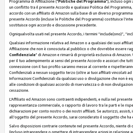
Programma di Affiliazione ("
Politiche del Programma
"), incluso ogn
un conflitto tra il presente Accordo e qualsiasi Politica del Programma, 
accordo con un affiliato di Amazon sulla base di un diverso programma d
presente Accordo (incluse le Politiche del Programma) costituisce l'int
sostituisce ogni accordo e discussione precedente.
Ogniqualvolta usati nel presente Accordo, i termini “include(ono)”, “inc
Qualsiasi informazione relativa ad Amazon o a qualsiasi dei suoi affilia
Affiliazione che non è conosciuta al pubblico o che dovrebbe essere ra
Confidenziale
" di Amazon e rimarrà di proprietà esclusiva di Amazon. 
per il tuo adempimento ai sensi del presente Accordo e assicuri che tutt
connessione con il tuo profilo saranno messe al corrente e rispetterann
Confidenziali a nessun soggetto terzo (oltre ai tuoi affiliati vincolati a
Informazioni Confidenziali da qualsiasi uso o divulgazione che non è e
alle condizioni di qualsiasi accordo di riservatezza o di non divulgazione 
cessazione.
L'Affiliato ed Amazon sono contraenti indipendenti, e nulla nel presente
rappresentanza commerciale, o rapporto di lavoro tra le parti e le rispe
dichiarazioni per conto nostro o dei nostri affiliati. Se autorizzi, assisti,
all'oggetto del presente Accordo, sarai considerato il soggetto che ha 
Salvo disposizioni contrarie contenute nel presente Accordo, niente di q
(incluso intraprendere o omettere di intraprendere azioni in relazione a