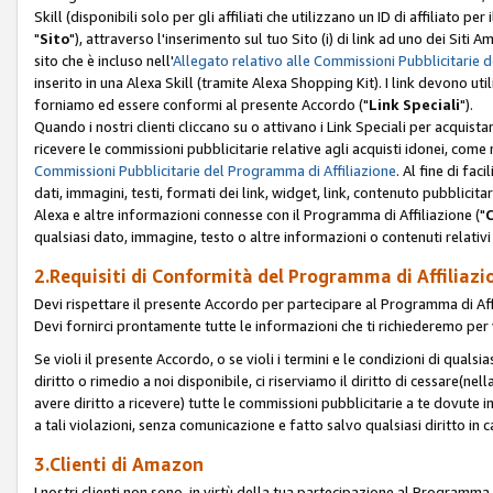
Skill (disponibili solo per gli affiliati che utilizzano un ID di affiliato
"
Sito
"), attraverso l'inserimento sul tuo Sito (i) di link ad uno dei Siti A
sito che è incluso nell'
Allegato relativo alle Commissioni Pubblicitarie 
inserito in una Alexa Skill (tramite Alexa Shopping Kit). I link devono u
forniamo ed essere conformi al presente Accordo ("
Link Speciali
").
Quando i nostri clienti cliccano su o attivano i Link Speciali per acquis
ricevere le commissioni pubblicitarie relative agli acquisti idonei, come 
Commissioni Pubblicitarie del Programma di Affiliazione
. Al fine di fa
dati, immagini, testi, formati dei link, widget, link, contenuto pubblicita
Alexa e altre informazioni connesse con il Programma di Affiliazione ("
qualsiasi dato, immagine, testo o altre informazioni o contenuti relativi 
2.Requisiti di Conformità del Programma di Affiliazi
Devi rispettare il presente Accordo per partecipare al Programma di Affi
Devi fornirci prontamente tutte le informazioni che ti richiederemo per 
Se violi il presente Accordo, o se violi i termini e le condizioni di quals
diritto o rimedio a noi disponibile, ci riserviamo il diritto di cessare(n
avere diritto a ricevere) tutte le commissioni pubblicitarie a te dovute
a tali violazioni, senza comunicazione e fatto salvo qualsiasi diritto in
3.Clienti di Amazon
I nostri clienti non sono, in virtù della tua partecipazione al Programma d