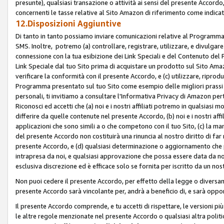
presunte), qualsiasi transazione o attività ai sensi del presente Accordo,
concernenti le tasse relative al Sito Amazon di riferimento come indicato
12.Disposizioni Aggiuntive
Di tanto in tanto possiamo inviare comunicazioni relative al Programma Af
SMS. Inoltre, potremo (a) controllare, registrare, utilizzare, e divulgare
connessione con la tua esibizione dei Link Speciali e del Contenuto del
Link Speciale dal tuo Sito prima di acquistare un prodotto sul Sito Amazo
verificare la conformità con il presente Accordo, e (c) utilizzare, ripro
Programma presentato sul tuo Sito come esempio delle migliori prassi n
personali, ti invitiamo a consultare l'Informativa Privacy di Amazon pert
Riconosci ed accetti che (a) noi e i nostri affiliati potremo in qualsiasi
differire da quelle contenute nel presente Accordo, (b) noi e i nostri af
applicazioni che sono simili a o che competono con il tuo Sito, (c) la 
del presente Accordo non costituirà una rinuncia al nostro diritto di far
presente Accordo, e (d) qualsiasi determinazione o aggiornamento che 
intrapresa da noi, e qualsiasi approvazione che possa essere data da noi
esclusiva discrezione ed è efficace solo se fornita per iscritto da un n
Non puoi cedere il presente Accordo, per effetto della legge o diversame
presente Accordo sarà vincolante per, andrà a beneficio di, e sarà opponib
Il presente Accordo comprende, e tu accetti di rispettare, le versioni più a
le altre regole menzionate nel presente Accordo o qualsiasi altra politic