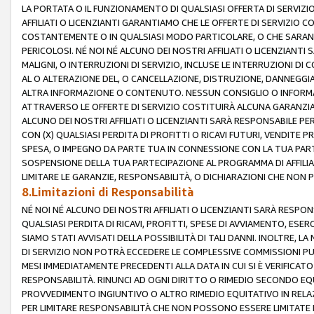
LA PORTATA O IL FUNZIONAMENTO DI QUALSIASI OFFERTA DI SERVIZIO
AFFILIATI O LICENZIANTI GARANTIAMO CHE LE OFFERTE DI SERVIZI
COSTANTEMENTE O IN QUALSIASI MODO PARTICOLARE, O CHE SARANN
PERICOLOSI. NÉ NOI NÉ ALCUNO DEI NOSTRI AFFILIATI O LICENZIANTI
MALIGNI, O INTERRUZIONI DI SERVIZIO, INCLUSE LE INTERRUZIONI D
AL O ALTERAZIONE DEL, O CANCELLAZIONE, DISTRUZIONE, DANNEGGIA
ALTRA INFORMAZIONE O CONTENUTO. NESSUN CONSIGLIO O INFORMAZ
ATTRAVERSO LE OFFERTE DI SERVIZIO COSTITUIRÀ ALCUNA GARANZI
ALCUNO DEI NOSTRI AFFILIATI O LICENZIANTI SARÀ RESPONSABILE P
CON (X) QUALSIASI PERDITA DI PROFITTI O RICAVI FUTURI, VENDITE P
SPESA, O IMPEGNO DA PARTE TUA IN CONNESSIONE CON LA TUA PARTE
SOSPENSIONE DELLA TUA PARTECIPAZIONE AL PROGRAMMA DI AFFILIA
LIMITARE LE GARANZIE, RESPONSABILITÀ, O DICHIARAZIONI CHE NON 
8.Limitazioni di Responsabilità
NÉ NOI NÉ ALCUNO DEI NOSTRI AFFILIATI O LICENZIANTI SARÀ RESPONS
QUALSIASI PERDITA DI RICAVI, PROFITTI, SPESE DI AVVIAMENTO, ESE
SIAMO STATI AVVISATI DELLA POSSIBILITÀ DI TALI DANNI. INOLTRE,
DI SERVIZIO NON POTRÀ ECCEDERE LE COMPLESSIVE COMMISSIONI PU
MESI IMMEDIATAMENTE PRECEDENTI ALLA DATA IN CUI SI È VERIFICAT
RESPONSABILITÀ. RINUNCI AD OGNI DIRITTO O RIMEDIO SECONDO EQUI
PROVVEDIMENTO INGIUNTIVO O ALTRO RIMEDIO EQUITATIVO IN RELA
PER LIMITARE RESPONSABILITÀ CHE NON POSSONO ESSERE LIMITATE I