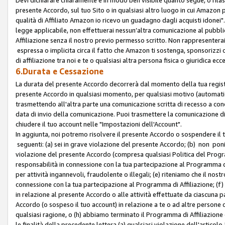
presente Accordo, sul tuo Sito o in qualsiasi altro luogo in cui Amazon
qualità di Affiliato Amazon io ricevo un guadagno dagli acquisti idonei"
legge applicabile, non effettuerai nessun’altra comunicazione al pubbl
Affiliazione senza il nostro previo permesso scritto. Non rappresenterai 
espressa o implicita circa il fatto che Amazon ti sostenga, sponsorizzi
di affiliazione tra noi e te o qualsiasi altra persona fisica o giuridica
6.Durata e Cessazione
La durata del presente Accordo decorrerà dal momento della tua registraz
presente Accordo in qualsiasi momento, per qualsiasi motivo (automaticam
trasmettendo all'altra parte una comunicazione scritta di recesso a cond
data di invio della comunicazione. Puoi trasmettere la comunicazione di
chiudere il tuo account nelle "Impostazioni dell'Account".
In aggiunta, noi potremo risolvere il presente Accordo o sospendere il
seguenti: (a) sei in grave violazione del presente Accordo; (b) non poni
violazione del presente Accordo (compresa qualsiasi Politica del Program
responsabilità in connessione con la tua partecipazione al Programma di 
per attività ingannevoli, fraudolente o illegali; (e) riteniamo che il n
connessione con la tua partecipazione al Programma di Affiliazione; (f)
in relazione al presente Accordo o alle attività effettuate da ciascuna
Accordo (o sospeso il tuo account) in relazione a te o ad altre persone c
qualsiasi ragione, o (h) abbiamo terminato il Programma di Affiliazione
le finalità della precedente lettera (a) qualsiasi violazione dell'artic