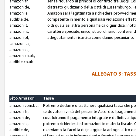
amazon.fr,
senza riguardo ai principi di conflitto tra leggi. C
amazon.de,
distretto giudiziario della città di Lussemburgo. 
amazon.ie,
Amazon sarà legittimata a richiedere provvedimenti 
audible.de,
competente in merito a qualsiasi violazione effettiv
amazon.it,
o di qualsiasi altra persona fisica o giuridica. Ino
amazon.nl,
carattere speciale, unico, straordinario, conferen
amazon.pl,
adeguatamente risarcita come danno pecuniario.
amazon.es,
amazon.se,
amazon.co.uk,
audible.co.uk
ALLEGATO 3: TAS
Sito Amazon
Tasse
amazon.com.be,
Potremo dedurre o trattenere qualsiasi tassa che p
amazon.fr,
te dovuto in virtù del presente Accordo. I pagamenti c
amazon.de,
costituiranno il pagamento integrale e definitiva liq
amazon.ie,
potremo richiederti informazioni in materia fiscale. Qu
audible.de,
riserviamo la facoltà di (in aggiunta ad ogni altro di
amazon.it,
ci fornisci queste informazioni o fornisci la prova 