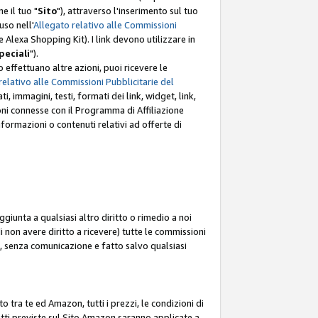
e il tuo "
Sito
"), attraverso l'inserimento sul tuo
uso nell'
Allegato relativo alle Commissioni
mite Alexa Shopping Kit). I link devono utilizzare in
peciali
").
 effettuano altre azioni, puoi ricevere le
relativo alle Commissioni Pubblicitarie del
i, immagini, testi, formati dei link, widget, link,
ioni connesse con il Programma di Affiliazione
ormazioni o contenuti relativi ad offerte di
ggiunta a qualsiasi altro diritto o rimedio a noi
i non avere diritto a ricevere) tutte le commissioni
i, senza comunicazione e fatto salvo qualsiasi
to tra te ed Amazon, tutti i prezzi, le condizioni di
rodotti previste sul Sito Amazon saranno applicate a