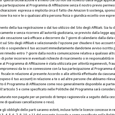
ua partecipazione al Programma di Affiliazione senza il nostro previo permes
 dichiarazioni espressa o implicita circa il fatto che Amazon ti sostenga, spon
azione tra noi e te o qualsiasi altra persona fisica o giuridica eccetto ove es
to della tua registrazione o dal tuo utilizzo del Sito degli Affiliati. Sia tu
mente e senza ricorrere all'autorità giudiziaria, se previsto dalla legge app
ale cessazione sarà efficace a decorrere da 7 giorni di calendario dalla data 
ul Sito degli Affiliati e selezionando l'opzione per chiudere il tuo account 
ordo o sospendere il tuo account immediatamente dandotene avviso iscritto per
ni rimedio entro 7 giorni dalla nostra comunicazione relativa a qualsiasi al
 di poter incorrere in eventuali richieste di risarcimento o in responsabilità i
 al Programma di Affiliazione è stata utilizzata per attività ingannevoli, fraud
mpromessi da te o in connessione con la tua partecipazione al Programma di A
iscale in relazione al presente Accordo o alle attività effettuate da ciascun
peso il tuo account) in relazione a te o ad altre persone che abbiamo rilevato
to il Programma di Affiliazione come reso generalmente disponibile ai partecip
dell'articolo 5 e come specificato nelle Politiche del Programma sarà conside
aturate non pagate per un periodo di tempo ragionevole a seguito della cessa
e di qualsiasi cancellazione o reso).
 e gli obblighi delle parti saranno estinti, incluse tutte le licenze concesse in
icoli 3, 4, 5, 6, 7, 8, 10, e 11 del presente Accordo e come specificato nelle P