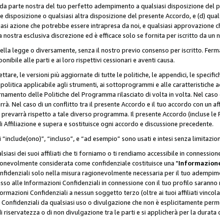
a da parte nostra del tuo perfetto adempimento a qualsiasi disposizione del p
ale disposizione o qualsiasi altra disposizione del presente Accordo, e (d) q
asi azione che potrebbe essere intrapresa da noi, e qualsiasi approvazione ch
 nostra esclusiva discrezione ed è efficace solo se fornita per iscritto da un
ella legge o diversamente, senza il nostro previo consenso per iscritto. Ferm
onibile alle parti e ai loro rispettivi cessionari e aventi causa.
are, le versioni più aggiornate di tutte le politiche, le appendici, le specifiche
olitica applicabile agli strumenti, ai sottoprogrammi e alle caratteristiche a
rnamento delle Politiche del Programma rilasciato di volta in volta. Nel caso d
à. Nel caso di un conflitto tra il presente Accordo e il tuo accordo con un af
prevarrà rispetto a tale diverso programma. Il presente Accordo (incluse le P
 Affiliazione e supera e sostituisce ogni accordo e discussione precedente.
 “include(ono)”, “incluso”, e “ad esempio” sono usati e intesi senza limitazio
iasi dei suoi affiliati che ti forniamo o ti rendiamo accessibile in connession
ionevolmente considerata come confidenziale costituisce una "
Informazione
onfidenziali solo nella misura ragionevolmente necessaria per il tuo adempime
esso alle Informazioni Confidenziali in connessione con il tuo profilo saranno
rmazioni Confidenziali a nessun soggetto terzo (oltre ai tuoi affiliati vincolat
 Confidenziali da qualsiasi uso o divulgazione che non è esplicitamente perm
i riservatezza o di non divulgazione tra le parti e si applicherà per la durata d