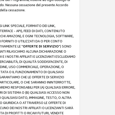
rdo. Nessuna cessazione del presente Accordo
 della cessazione.
 LINK SPECIALE, FORMATO DEI LINK,
RFACE - API), FEED DI DATI, CONTENUTO
ARCHI AMAZON), E OGNI TECNOLOGIA, SOFTWARE,
I FORNITI O UTILIZZATI DA O PER CONTO
TIVAMENTE LE "
OFFERTE DI SERVIZIO
") SONO
ZIANTI RILASCIAMO ALCUNA DICHIARAZIONE O
I E I NOSTRI AFFILIATI E LICENZIANTI ESCLUDIAMO
RCIABILITÀ, DI QUALITÀ SODDISFACENTE, DI
UDINE, USO COMMERCIALE, OPERAZIONE, O
RTATA O IL FUNZIONAMENTO DI QUALSIASI
I GARANTIAMO CHE LE OFFERTE DI SERVIZIO
ARTICOLARE, O CHE SARANNO ININTERROTTE,
SAREMO RESPONSABILI PER (A) QUALSIASI ERRORE,
ORI DI SISTEMA O (B) QUALSIASI ACCESSO NON
 QUALSIASI DATO, IMMAGINE, TESTO, O ALTRA
 GIURIDICA O ATTRAVERSO LE OFFERTE DI
NO DEI NOSTRI AFFILIATI O LICENZIANTI SARÀ
 DI PROFITTI O RICAVI FUTURI, VENDITE