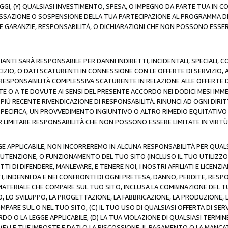
AGGI, (Y) QUALSIASI INVESTIMENTO, SPESA, O IMPEGNO DA PARTE TUA IN
CESSAZIONE O SOSPENSIONE DELLA TUA PARTECIPAZIONE AL PROGRAMMA DI 
LE GARANZIE, RESPONSABILITÀ, O DICHIARAZIONI CHE NON POSSONO ESSERE
ZIANTI SARÀ RESPONSABILE PER DANNI INDIRETTI, INCIDENTALI, SPECIALI, 
RCIZIO, O DATI SCATURENTI IN CONNESSIONE CON LE OFFERTE DI SERVIZIO, 
RA RESPONSABILITÀ COMPLESSIVA SCATURENTE IN RELAZIONE ALLE OFFERTE 
E O A TE DOVUTE AI SENSI DEL PRESENTE ACCORDO NEI DODICI MESI IMME
PIÙ RECENTE RIVENDICAZIONE DI RESPONSABILITÀ. RINUNCI AD OGNI DIRI
 SPECIFICA, UN PROVVEDIMENTO INGIUNTIVO O ALTRO RIMEDIO EQUITATIV
LIMITARE RESPONSABILITÀ CHE NON POSSONO ESSERE LIMITATE IN VIRTÙ 
E APPLICABILE, NON INCORREREMO IN ALCUNA RESPONSABILITÀ PER QUA
UTENZIONE, O FUNZIONAMENTO DEL TUO SITO (INCLUSO IL TUO UTILIZZO D
DI DIFENDERE, MANLEVARE, E TENERE NOI, I NOSTRI AFFILIATI E LICENZIAN
, INDENNI DA E NEI CONFRONTI DI OGNI PRETESA, DANNO, PERDITE, RESPON
SI MATERIALE CHE COMPARE SUL TUO SITO, INCLUSA LA COMBINAZIONE DEL T
SO, LO SVILUPPO, LA PROGETTAZIONE, LA FABBRICAZIONE, LA PRODUZIONE, 
MPARE SUL O NEL TUO SITO, (C) IL TUO USO DI QUALSIASI OFFERTA DI SER
RDO O LA LEGGE APPLICABILE, (D) LA TUA VIOLAZIONE DI QUALSIASI TER
 (E) LE TUE IMPOSTE E DAZI O LA RISCOSSIONE, IL PAGAMENTO O LA MA