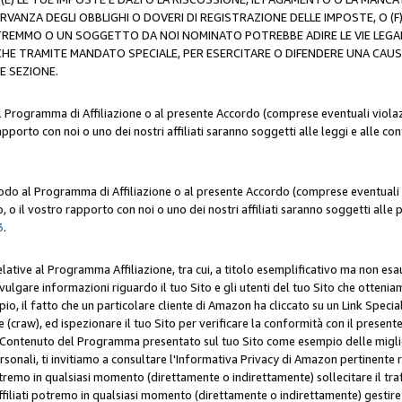
ERVANZA DEGLI OBBLIGHI O DOVERI DI REGISTRAZIONE DELLE IMPOSTE, 
OTREMMO O UN SOGGETTO DA NOI NOMINATO POTREBBE ADIRE LE VIE LEGA
HE TRAMITE MANDATO SPECIALE, PER ESERCITARE O DIFENDERE UNA CAUSA 
E SEZIONE.
al Programma di Affiliazione o al presente Accordo (comprese eventuali violazi
apporto con noi o uno dei nostri affiliati saranno soggetti alle leggi e alle co
 modo al Programma di Affiliazione o al presente Accordo (comprese eventuali v
 o il vostro rapporto con noi o uno dei nostri affiliati saranno soggetti alle p
3
.
lative al Programma Affiliazione, tra cui, a titolo esemplificativo ma non esau
ivulgare informazioni riguardo il tuo Sito e gli utenti del tuo Sito che ottenia
, il fatto che un particolare cliente di Amazon ha cliccato su un Link Specia
(craw), ed ispezionare il tuo Sito per verificare la conformità con il presente 
Contenuto del Programma presentato sul tuo Sito come esempio delle migliori 
onali, ti invitiamo a consultare l'Informativa Privacy di Amazon pertinente ri
i potremo in qualsiasi momento (direttamente o indirettamente) sollecitare il tr
ffiliati potremo in qualsiasi momento (direttamente o indirettamente) gestire s