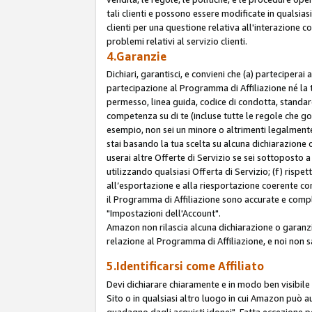
tali clienti e possono essere modificate in qualsias
clienti per una questione relativa all'interazione 
problemi relativi al servizio clienti.
4.Garanzie
Dichiari, garantisci, e convieni che (a) parteciperai
partecipazione al Programma di Affiliazione né la 
permesso, linea guida, codice di condotta, standard
competenza su di te (incluse tutte le regole che gov
esempio, non sei un minore o altrimenti legalmente
stai basando la tua scelta su alcuna dichiarazione
userai altre Offerte di Servizio se sei sottoposto a 
utilizzando qualsiasi Offerta di Servizio; (f) rispet
all’esportazione e alla riesportazione coerente con 
il Programma di Affiliazione sono accurate e compl
"Impostazioni dell'Account".
Amazon non rilascia alcuna dichiarazione o garanzi
relazione al Programma di Affiliazione, e noi non 
5.Identificarsi come Affiliato
Devi dichiarare chiaramente e in modo ben visibil
Sito o in qualsiasi altro luogo in cui Amazon può a
guadagno dagli acquisti idonei". Fatta eccezione pe