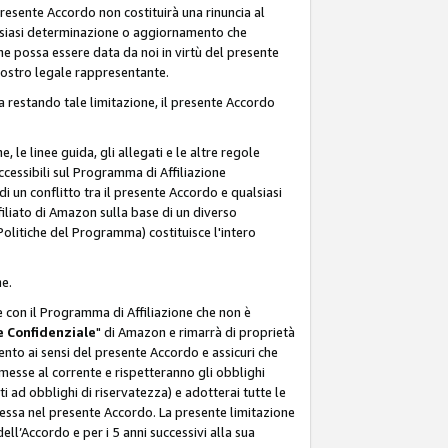
resente Accordo non costituirà una rinuncia al
ualsiasi determinazione o aggiornamento che
e possa essere data da noi in virtù del presente
 nostro legale rappresentante.
a restando tale limitazione, il presente Accordo
, le linee guida, gli allegati e le altre regole
ccessibili sul Programma di Affiliazione
i un conflitto tra il presente Accordo e qualsiasi
filiato di Amazon sulla base di un diverso
olitiche del Programma) costituisce l'intero
ne.
e con il Programma di Affiliazione che non è
 Confidenziale
" di Amazon e rimarrà di proprietà
nto ai sensi del presente Accordo e assicuri che
 messe al corrente e rispetteranno gli obblighi
i ad obblighi di riservatezza) e adotterai tutte le
essa nel presente Accordo. La presente limitazione
ell’Accordo e per i 5 anni successivi alla sua