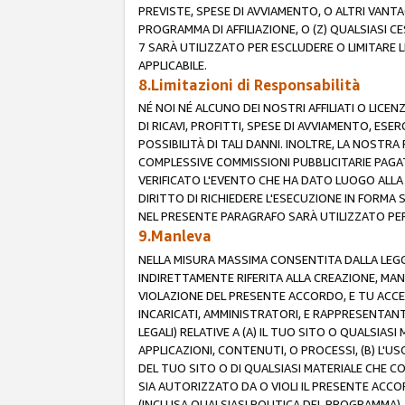
PREVISTE, SPESE DI AVVIAMENTO, O ALTRI VANT
PROGRAMMA DI AFFILIAZIONE, O (Z) QUALSIASI 
7 SARÀ UTILIZZATO PER ESCLUDERE O LIMITARE 
APPLICABILE.
8.Limitazioni di Responsabilità
NÉ NOI NÉ ALCUNO DEI NOSTRI AFFILIATI O LICEN
DI RICAVI, PROFITTI, SPESE DI AVVIAMENTO, ESE
POSSIBILITÀ DI TALI DANNI. INOLTRE, LA NOST
COMPLESSIVE COMMISSIONI PUBBLICITARIE PAGAT
VERIFICATO L'EVENTO CHE HA DATO LUOGO ALLA 
DIRITTO DI RICHIEDERE L'ESECUZIONE IN FORMA
NEL PRESENTE PARAGRAFO SARÀ UTILIZZATO PER 
9.Manleva
NELLA MISURA MASSIMA CONSENTITA DALLA LEGG
INDIRETTAMENTE RIFERITA ALLA CREAZIONE, MAN
VIOLAZIONE DEL PRESENTE ACCORDO, E TU ACCETTI 
INCARICATI, AMMINISTRATORI, E RAPPRESENTANTI
LEGALI) RELATIVE A (A) IL TUO SITO O QUALSIA
APPLICAZIONI, CONTENUTI, O PROCESSI, (B) L'U
DEL TUO SITO O DI QUALSIASI MATERIALE CHE CO
SIA AUTORIZZATO DA O VIOLI IL PRESENTE ACCO
(INCLUSA QUALSIASI POLITICA DEL PROGRAMMA),