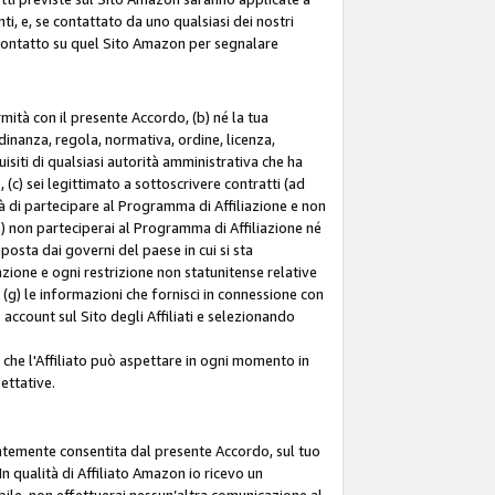
ti, e, se contattato da uno qualsiasi dei nostri
di contatto su quel Sito Amazon per segnalare
ormità con il presente Accordo, (b) né la tua
inanza, regola, normativa, ordine, licenza,
siti di qualsiasi autorità amministrativa che ha
 (c) sei legittimato a sottoscrivere contratti (ad
à di partecipare al Programma di Affiliazione e non
e) non parteciperai al Programma di Affiliazione né
mposta dai governi del paese in cui si sta
tazione e ogni restrizione non statunitense relative
e (g) le informazioni che fornisci in connessione con
ccount sul Sito degli Affiliati e selezionando
 che l'Affiliato può aspettare in ogni momento in
ettative.
entemente consentita dal presente Accordo, sul tuo
n qualità di Affiliato Amazon io ricevo un
bile, non effettuerai nessun’altra comunicazione al