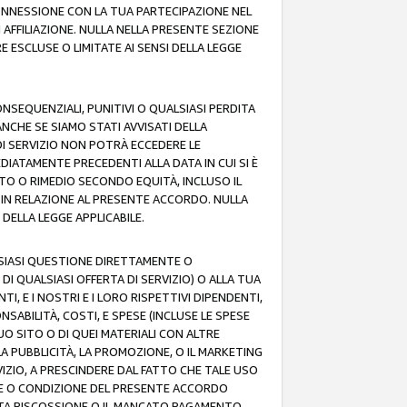
 CONNESSIONE CON LA TUA PARTECIPAZIONE NEL
AFFILIAZIONE. NULLA NELLA PRESENTE SEZIONE
 ESCLUSE O LIMITATE AI SENSI DELLA LEGGE
CONSEQUENZIALI, PUNITIVI O QUALSIASI PERDITA
ANCHE SE SIAMO STATI AVVISATI DELLA
DI SERVIZIO NON POTRÀ ECCEDERE LE
DIATAMENTE PRECEDENTI ALLA DATA IN CUI SI È
TTO O RIMEDIO SECONDO EQUITÀ, INCLUSO IL
O IN RELAZIONE AL PRESENTE ACCORDO. NULLA
DELLA LEGGE APPLICABILE.
LSIASI QUESTIONE DIRETTAMENTE O
I QUALSIASI OFFERTA DI SERVIZIO) O ALLA TUA
TI, E I NOSTRI E I LORO RISPETTIVI DIPENDENTI,
SABILITÀ, COSTI, E SPESE (INCLUSE LE SPESE
UO SITO O DI QUEI MATERIALI CON ALTRE
LA PUBBLICITÀ, LA PROMOZIONE, O IL MARKETING
VIZIO, A PRESCINDERE DAL FATTO CHE TALE USO
MINE O CONDIZIONE DEL PRESENTE ACCORDO
NCATA RISCOSSIONE O IL MANCATO PAGAMENTO