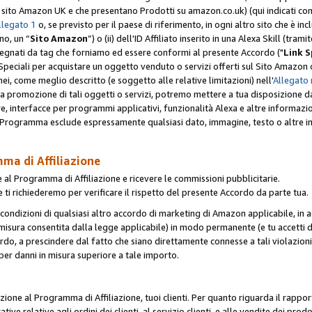
er il sito Amazon UK e che presentano Prodotti su amazon.co.uk) (qui indicati com
llegato 1
o, se previsto per il paese di riferimento, in ogni altro sito che è incl
no, un “
Sito Amazon
”) o (ii) dell'ID Affiliato inserito in una Alexa Skill (tra
segnati da tag che forniamo ed essere conformi al presente Accordo ("
Link S
k Speciali per acquistare un oggetto venduto o servizi offerti sul Sito Amazon o
nei, come meglio descritto (e soggetto alle relative limitazioni) nell'
Allegato 
a tua promozione di tali oggetti o servizi, potremo mettere a tua disposizione dat
are, interfacce per programmi applicativi, funzionalità Alexa e altre informaz
l Programma esclude espressamente qualsiasi dato, immagine, testo o altre inf
mma di Affiliazione
 al Programma di Affiliazione e ricevere le commissioni pubblicitarie.
 ti richiederemo per verificare il rispetto del presente Accordo da parte tua.
le condizioni di qualsiasi altro accordo di marketing di Amazon applicabile, in a
la misura consentita dalla legge applicabile) in modo permanente (e tu accetti d
ordo, a prescindere dal fatto che siano direttamente connesse a tali violazion
per danni in misura superiore a tale importo.
pazione al Programma di Affiliazione, tuoi clienti. Per quanto riguarda il rappor
ative relative agli ordini dei clienti, al servizio clienti, e alle vendite dei p