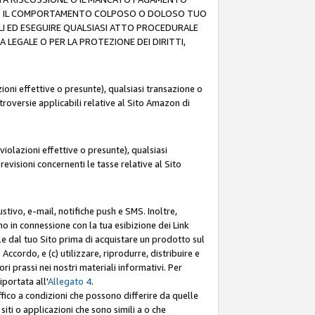
O (F) IL COMPORTAMENTO COLPOSO O DOLOSO TUO
LI ED ESEGUIRE QUALSIASI ATTO PROCEDURALE
LEGALE O PER LA PROTEZIONE DEI DIRITTI,
oni effettive o presunte), qualsiasi transazione o
ntroversie applicabili relative al Sito Amazon di
iolazioni effettive o presunte), qualsiasi
revisioni concernenti le tasse relative al Sito
stivo, e-mail, notifiche push e SMS. Inoltre,
mo in connessione con la tua esibizione dei Link
le dal tuo Sito prima di acquistare un prodotto sul
Accordo, e (c) utilizzare, riprodurre, distribuire e
prassi nei nostri materiali informativi. Per
portata all'
Allegato 4
.
affico a condizioni che possono differire da quelle
iti o applicazioni che sono simili a o che