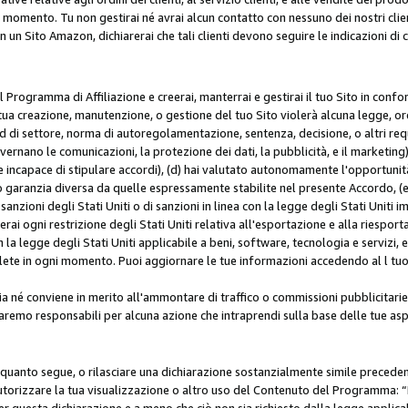
i momento. Tu non gestirai né avrai alcun contatto con nessuno dei nostri clien
con un Sito Amazon, dichiarerai che tali clienti devono seguire le indicazioni 
 al Programma di Affiliazione e creerai, manterrai e gestirai il tuo Sito in conf
tua creazione, manutenzione, o gestione del tuo Sito violerà alcuna legge, ord
 di settore, norma di autoregolamentazione, sentenza, decisione, o altri requi
ernano le comunicazioni, la protezione dei dati, la pubblicità, e il marketing),
 incapace di stipulare accordi), (d) hai valutato autonomamente l'opportunit
 o garanzia diversa da quelle espressamente stabilite nel presente Accordo, (
sanzioni degli Stati Uniti o di sanzioni in linea con la legge degli Stati Uniti i
terai ogni restrizione degli Stati Uniti relativa all'esportazione e alla riespor
la legge degli Stati Uniti applicabile a beni, software, tecnologia e servizi, 
ete in ogni momento. Puoi aggiornare le tue informazioni accedendo al l tuo a
a né conviene in merito all'ammontare di traffico o commissioni pubblicitarie
saremo responsabili per alcuna azione che intraprendi sulla base delle tue asp
e quanto segue, o rilasciare una dichiarazione sostanzialmente simile preced
utorizzare la tua visualizzazione o altro uso del Contenuto del Programma: “I
r questa dichiarazione e a meno che ciò non sia richiesto dalla legge applica