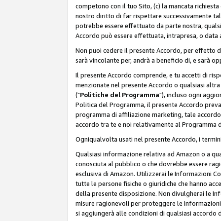
competono con il tuo Sito, (c) la mancata richiest
nostro diritto di far rispettare successivamente t
potrebbe essere effettuato da parte nostra, qualsi
Accordo può essere effettuata, intrapresa, o data a
Non puoi cedere il presente Accordo, per effetto d
sarà vincolante per, andrà a beneficio di, e sarà opp
Il presente Accordo comprende, e tu accetti di rispett
menzionate nel presente Accordo o qualsiasi altra p
("
Politiche del Programma
"), incluso ogni aggio
Politica del Programma, il presente Accordo prevarr
programma di affiliazione marketing, tale accordo 
accordo tra te e noi relativamente al Programma di
Ogniqualvolta usati nel presente Accordo, i termini
Qualsiasi informazione relativa ad Amazon o a quals
conosciuta al pubblico o che dovrebbe essere rag
esclusiva di Amazon. Utilizzerai le Informazioni C
tutte le persone fisiche o giuridiche che hanno acc
della presente disposizione. Non divulgherai le Info
misure ragionevoli per proteggere le Informazioni
si aggiungerà alle condizioni di qualsiasi accordo d