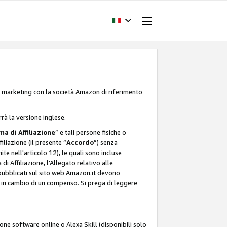
one marketing con la società Amazon di riferimento
rrà la versione inglese.
a di Affiliazione
” e tali persone fisiche o
liazione (il presente “
Accordo
”) senza
ite nell'articolo 12), le quali sono incluse
i Affiliazione, l'Allegato relativo alle
 pubblicati sul sito web Amazon.it devono
ti in cambio di un compenso. Si prega di leggere
ione software online o Alexa Skill (disponibili solo