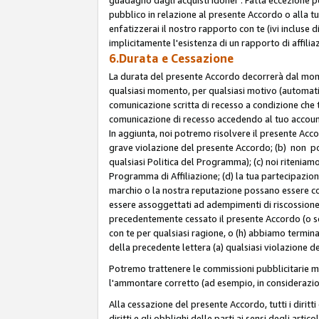
pubblico in relazione al presente Accordo o alla t
enfatizzerai il nostro rapporto con te (ivi incluse
implicitamente l'esistenza di un rapporto di affili
6.Durata e Cessazione
La durata del presente Accordo decorrerà dal momen
qualsiasi momento, per qualsiasi motivo (automatica
comunicazione scritta di recesso a condizione che t
comunicazione di recesso accedendo al tuo account s
In aggiunta, noi potremo risolvere il presente Acc
grave violazione del presente Accordo; (b) non po
qualsiasi Politica del Programma); (c) noi riteniamo
Programma di Affiliazione; (d) la tua partecipazione
marchio o la nostra reputazione possano essere co
essere assoggettati ad adempimenti di riscossione f
precedentemente cessato il presente Accordo (o sos
con te per qualsiasi ragione, o (h) abbiamo termina
della precedente lettera (a) qualsiasi violazione 
Potremo trattenere le commissioni pubblicitarie m
l'ammontare corretto (ad esempio, in considerazion
Alla cessazione del presente Accordo, tutti i diritti
diritti e gli obblighi delle parti ai sensi degli art