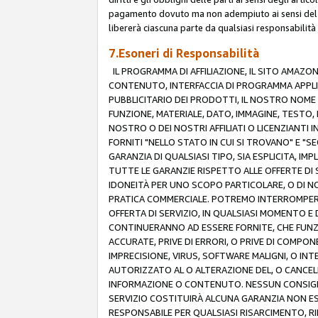
pagamento dovuto ma non adempiuto ai sensi del p
libererà ciascuna parte da qualsiasi responsabilità
7.Esoneri di Responsabilità
IL PROGRAMMA DI AFFILIAZIONE, IL SITO AMAZO
CONTENUTO, INTERFACCIA DI PROGRAMMA APPLIC
PUBBLICITARIO DEI PRODOTTI, IL NOSTRO NOME A
FUNZIONE, MATERIALE, DATO, IMMAGINE, TESTO, 
NOSTRO O DEI NOSTRI AFFILIATI O LICENZIANTI
FORNITI "NELLO STATO IN CUI SI TROVANO" E "S
GARANZIA DI QUALSIASI TIPO, SIA ESPLICITA, IMP
TUTTE LE GARANZIE RISPETTO ALLE OFFERTE DI S
IDONEITÀ PER UNO SCOPO PARTICOLARE, O DI NO
PRATICA COMMERCIALE. POTREMO INTERROMPERE O
OFFERTA DI SERVIZIO, IN QUALSIASI MOMENTO E D
CONTINUERANNO AD ESSERE FORNITE, CHE FUN
ACCURATE, PRIVE DI ERRORI, O PRIVE DI COMPON
IMPRECISIONE, VIRUS, SOFTWARE MALIGNI, O INT
AUTORIZZATO AL O ALTERAZIONE DEL, O CANCELL
INFORMAZIONE O CONTENUTO. NESSUN CONSIGLIO
SERVIZIO COSTITUIRÀ ALCUNA GARANZIA NON ESP
RESPONSABILE PER QUALSIASI RISARCIMENTO, RI