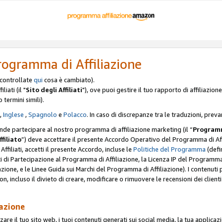
rogramma di Affiliazione
, controllate
qui
cosa è cambiato).
iati (il "
Sito degli Affiliati
"), ove puoi gestire il tuo rapporto di affiliazi
o termini simili).
,
Inglese
,
Spagnolo
e
Polacco
. In caso di discrepanze tra le traduzioni, preva
ende partecipare al nostro programma di affiliazione marketing (il “
Programm
ffiliato
”) deve accettare il presente Accordo Operativo del Programma di Affi
Affiliati, accetti il presente Accordo, incluse le
Politiche del Programma
(defin
i di Partecipazione al Programma di Affiliazione, la Licenza IP del Programma d
zione, e le Linee Guida sui Marchi del Programma di Affiliazione). I contenuti
n, incluso il divieto di creare, modificare o rimuovere le recensioni dei clien
iazione
are il tuo sito web, i tuoi contenuti generati sui social media, la tua applicaz