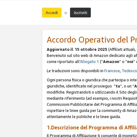
Accedi
Iscriviti
o
Accordo Operativo del P
Aggiornato il
:
15 ottobre 2025
(Affiliati attuali
Benvenuto sul sito web di Amazon dedicato agli affil
come riportato all'
Allegato 1
(“
Amazon
” o “
noi
” 
Le traduzioni sono disponibili in
Francese
,
Tedesco
Ogni persona fisica o giuridica che partecipa o int
giuridiche, identificate nel prosieguo “
tu
”, o un “
A
modifiche. Registrandoti o utilizzando il Sito degli 
mediante riferimento (ad esempio, i nostri Requisit
Commissioni Pubblicitarie del Programma di Affilia
rispettare le linee guida per la community di Amazo
attentamente le politiche e le linee guida.
1.Descrizione del Programma di Affil
Il Programma di Affiliazione ti consente di monetizz