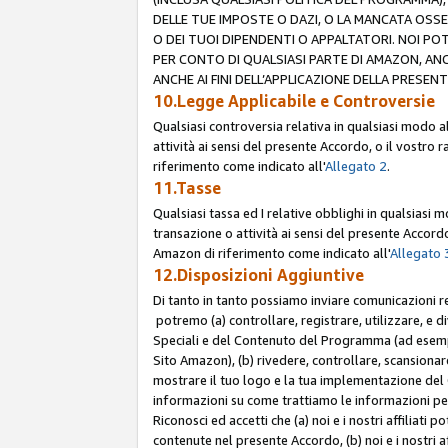
DELLE TUE IMPOSTE O DAZI, O LA MANCATA OSS
O DEI TUOI DIPENDENTI O APPALTATORI. NOI P
PER CONTO DI QUALSIASI PARTE DI AMAZON, ANC
ANCHE AI FINI DELL’APPLICAZIONE DELLA PRESENT
10.Legge Applicabile e Controversie
Qualsiasi controversia relativa in qualsiasi modo 
attività ai sensi del presente Accordo, o il vostro r
riferimento come indicato all'
Allegato 2
.
11.Tasse
Qualsiasi tassa ed I relative obblighi in qualsiasi
transazione o attività ai sensi del presente Accordo,
Amazon di riferimento come indicato all'
Allegato 
12.Disposizioni Aggiuntive
Di tanto in tanto possiamo inviare comunicazioni re
potremo (a) controllare, registrare, utilizzare, e d
Speciali e del Contenuto del Programma (ad esempio
Sito Amazon), (b) rivedere, controllare, scansionare 
mostrare il tuo logo e la tua implementazione del 
informazioni su come trattiamo le informazioni pers
Riconosci ed accetti che (a) noi e i nostri affiliat
contenute nel presente Accordo, (b) noi e i nostri a