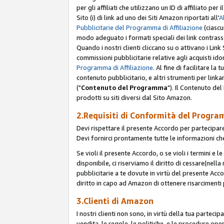
per gli affiliati che utilizzano un ID di affiliato p
Sito (i) di link ad uno dei Siti Amazon riportati all'
A
Pubblicitarie del Programma di Affiliazione
(ciascu
modo adeguato i formati speciali dei link contras
Quando i nostri clienti cliccano su o attivano i Lin
commissioni pubblicitarie relative agli acquisti ido
Programma di Affiliazione
. Al fine di facilitare l
contenuto pubblicitario, e altri strumenti per link
("
Contenuto del Programma
"). Il Contenuto de
prodotti su siti diversi dal Sito Amazon.
2.Requisiti di Conformità del Progra
Devi rispettare il presente Accordo per partecipare
Devi fornirci prontamente tutte le informazioni che
Se violi il presente Accordo, o se violi i termini e 
disponibile, ci riserviamo il diritto di cessare(nel
pubblicitarie a te dovute in virtù del presente Acc
diritto in capo ad Amazon di ottenere risarcimenti 
3.Clienti di Amazon
I nostri clienti non sono, in virtù della tua parteci
vendita, le regole, le politiche, e le procedure oper