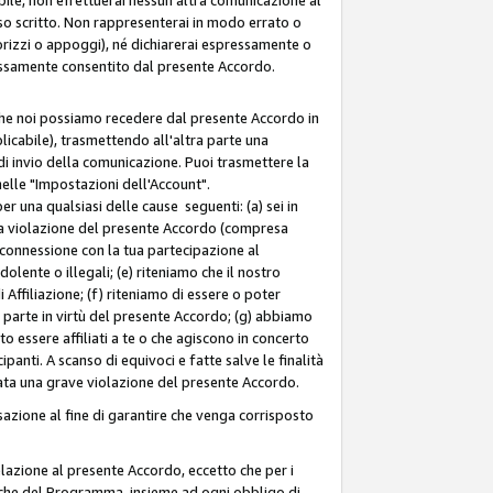
so scritto. Non rappresenterai in modo errato o
sorizzi o appoggi), né dichiarerai espressamente o
pressamente consentito dal presente Accordo.
 che noi possiamo recedere dal presente Accordo in
licabile), trasmettendo all'altra parte una
di invio della comunicazione. Puoi trasmettere la
nelle "Impostazioni dell'Account".
 una qualsiasi delle cause seguenti: (a) sei in
tra violazione del presente Accordo (compresa
n connessione con la tua partecipazione al
olente o illegali; (e) riteniamo che il nostro
ffiliazione; (f) riteniamo di essere o poter
a parte in virtù del presente Accordo; (g) abbiamo
 essere affiliati a te o che agiscono in concerto
anti. A scanso di equivoci e fatte salve le finalità
rata una grave violazione del presente Accordo.
zione al fine di garantire che venga corrisposto
 relazione al presente Accordo, eccetto che per i
olitiche del Programma, insieme ad ogni obbligo di