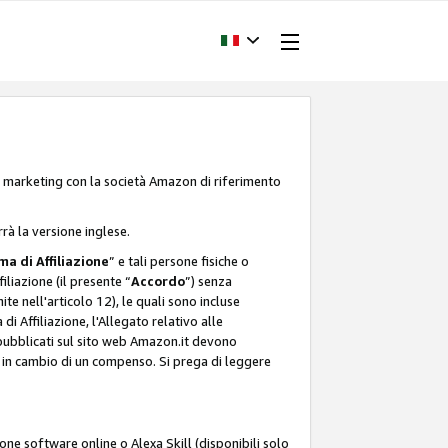
one marketing con la società Amazon di riferimento
rrà la versione inglese.
a di Affiliazione
” e tali persone fisiche o
liazione (il presente “
Accordo
”) senza
ite nell'articolo 12), le quali sono incluse
i Affiliazione, l'Allegato relativo alle
 pubblicati sul sito web Amazon.it devono
ti in cambio di un compenso. Si prega di leggere
ione software online o Alexa Skill (disponibili solo