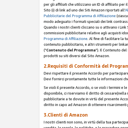
per gli affiliati che utilizzano un ID di affiliato p
Sito (i) di link ad uno dei Siti Amazon riportati all'
A
Pubblicitarie del Programma di Affiliazione
(ciascu
modo adeguato i formati speciali dei link contras
Quando i nostri clienti cliccano su o attivano i Lin
commissioni pubblicitarie relative agli acquisti ido
Programma di Affiliazione
. Al fine di facilitare l
contenuto pubblicitario, e altri strumenti per link
("
Contenuto del Programma
"). Il Contenuto de
prodotti su siti diversi dal Sito Amazon.
2.Requisiti di Conformità del Progra
Devi rispettare il presente Accordo per partecipare
Devi fornirci prontamente tutte le informazioni che
Se violi il presente Accordo, o se violi i termini e 
disponibile, ci riserviamo il diritto di cessare(nel
pubblicitarie a te dovute in virtù del presente Acc
diritto in capo ad Amazon di ottenere risarcimenti 
3.Clienti di Amazon
I nostri clienti non sono, in virtù della tua parteci
vendita, le regole, le politiche, e le procedure oper