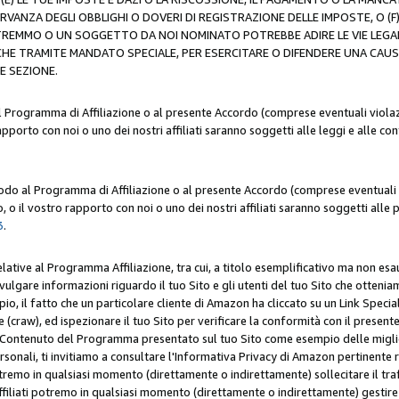
ERVANZA DEGLI OBBLIGHI O DOVERI DI REGISTRAZIONE DELLE IMPOSTE, 
OTREMMO O UN SOGGETTO DA NOI NOMINATO POTREBBE ADIRE LE VIE LEGA
HE TRAMITE MANDATO SPECIALE, PER ESERCITARE O DIFENDERE UNA CAUSA 
E SEZIONE.
al Programma di Affiliazione o al presente Accordo (comprese eventuali violazi
apporto con noi o uno dei nostri affiliati saranno soggetti alle leggi e alle co
 modo al Programma di Affiliazione o al presente Accordo (comprese eventuali v
 o il vostro rapporto con noi o uno dei nostri affiliati saranno soggetti alle p
3
.
lative al Programma Affiliazione, tra cui, a titolo esemplificativo ma non esau
ivulgare informazioni riguardo il tuo Sito e gli utenti del tuo Sito che ottenia
, il fatto che un particolare cliente di Amazon ha cliccato su un Link Specia
(craw), ed ispezionare il tuo Sito per verificare la conformità con il presente 
Contenuto del Programma presentato sul tuo Sito come esempio delle migliori 
onali, ti invitiamo a consultare l'Informativa Privacy di Amazon pertinente ri
i potremo in qualsiasi momento (direttamente o indirettamente) sollecitare il tr
ffiliati potremo in qualsiasi momento (direttamente o indirettamente) gestire s