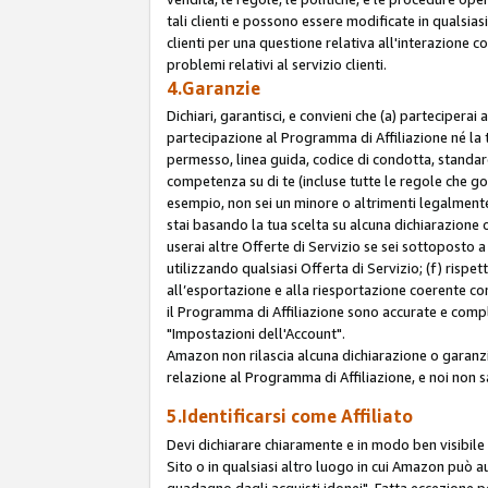
tali clienti e possono essere modificate in qualsias
clienti per una questione relativa all'interazione 
problemi relativi al servizio clienti.
4.Garanzie
Dichiari, garantisci, e convieni che (a) parteciperai
partecipazione al Programma di Affiliazione né la 
permesso, linea guida, codice di condotta, standard
competenza su di te (incluse tutte le regole che gov
esempio, non sei un minore o altrimenti legalmente
stai basando la tua scelta su alcuna dichiarazione
userai altre Offerte di Servizio se sei sottoposto a 
utilizzando qualsiasi Offerta di Servizio; (f) rispet
all’esportazione e alla riesportazione coerente con 
il Programma di Affiliazione sono accurate e compl
"Impostazioni dell'Account".
Amazon non rilascia alcuna dichiarazione o garanzi
relazione al Programma di Affiliazione, e noi non 
5.Identificarsi come Affiliato
Devi dichiarare chiaramente e in modo ben visibil
Sito o in qualsiasi altro luogo in cui Amazon può a
guadagno dagli acquisti idonei". Fatta eccezione pe