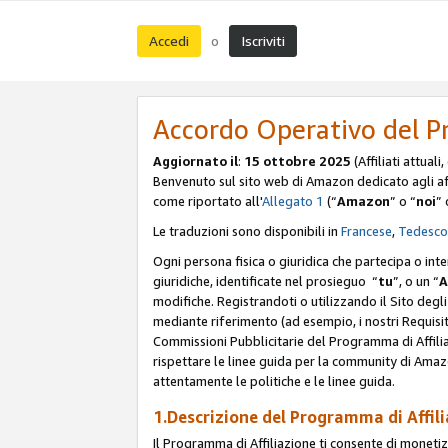
Accedi
Iscriviti
o
Accordo Operativo del P
Aggiornato il
:
15 ottobre 2025
(Affiliati attuali
Benvenuto sul sito web di Amazon dedicato agli affil
come riportato all'
Allegato 1
(“
Amazon
” o “
noi
” 
Le traduzioni sono disponibili in
Francese
,
Tedesco
Ogni persona fisica o giuridica che partecipa o int
giuridiche, identificate nel prosieguo “
tu
”, o un “
A
modifiche. Registrandoti o utilizzando il Sito degli 
mediante riferimento (ad esempio, i nostri Requisit
Commissioni Pubblicitarie del Programma di Affilia
rispettare le linee guida per la community di Amazo
attentamente le politiche e le linee guida.
1.Descrizione del Programma di Affil
Il Programma di Affiliazione ti consente di monetizz