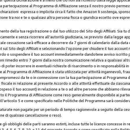
ua partecipazione al Programma di Affiliazione senza il nostro previo permes
 dichiarazioni espressa o implicita circa il fatto che Amazon ti sostenga, spon
azione tra noi e te o qualsiasi altra persona fisica o giuridica eccetto ove es
to della tua registrazione o dal tuo utilizzo del Sito degli Affiliati. Sia tu
mente e senza ricorrere all'autorità giudiziaria, se previsto dalla legge app
ale cessazione sarà efficace a decorrere da 7 giorni di calendario dalla data 
ul Sito degli Affiliati e selezionando l'opzione per chiudere il tuo account 
ordo o sospendere il tuo account immediatamente dandotene avviso iscritto per
ni rimedio entro 7 giorni dalla nostra comunicazione relativa a qualsiasi al
 di poter incorrere in eventuali richieste di risarcimento o in responsabilità i
 al Programma di Affiliazione è stata utilizzata per attività ingannevoli, fraud
mpromessi da te o in connessione con la tua partecipazione al Programma di A
iscale in relazione al presente Accordo o alle attività effettuate da ciascun
peso il tuo account) in relazione a te o ad altre persone che abbiamo rilevato
to il Programma di Affiliazione come reso generalmente disponibile ai partecip
dell'articolo 5 e come specificato nelle Politiche del Programma sarà conside
aturate non pagate per un periodo di tempo ragionevole a seguito della cessa
e di qualsiasi cancellazione o reso).
 e gli obblighi delle parti saranno estinti, incluse tutte le licenze concesse in
icoli 3, 4, 5, 6, 7, 8, 10, e 11 del presente Accordo e come specificato nelle P