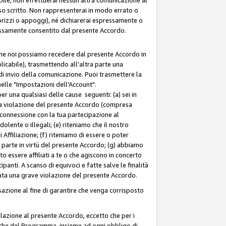
so scritto. Non rappresenterai in modo errato o
sorizzi o appoggi), né dichiarerai espressamente o
pressamente consentito dal presente Accordo.
 che noi possiamo recedere dal presente Accordo in
licabile), trasmettendo all'altra parte una
di invio della comunicazione. Puoi trasmettere la
nelle "Impostazioni dell'Account".
 una qualsiasi delle cause seguenti: (a) sei in
tra violazione del presente Accordo (compresa
n connessione con la tua partecipazione al
olente o illegali; (e) riteniamo che il nostro
ffiliazione; (f) riteniamo di essere o poter
a parte in virtù del presente Accordo; (g) abbiamo
 essere affiliati a te o che agiscono in concerto
anti. A scanso di equivoci e fatte salve le finalità
rata una grave violazione del presente Accordo.
zione al fine di garantire che venga corrisposto
 relazione al presente Accordo, eccetto che per i
olitiche del Programma, insieme ad ogni obbligo di