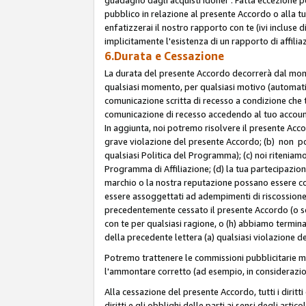
pubblico in relazione al presente Accordo o alla t
enfatizzerai il nostro rapporto con te (ivi incluse
implicitamente l'esistenza di un rapporto di affili
6.Durata e Cessazione
La durata del presente Accordo decorrerà dal momen
qualsiasi momento, per qualsiasi motivo (automatica
comunicazione scritta di recesso a condizione che t
comunicazione di recesso accedendo al tuo account s
In aggiunta, noi potremo risolvere il presente Acc
grave violazione del presente Accordo; (b) non po
qualsiasi Politica del Programma); (c) noi riteniamo
Programma di Affiliazione; (d) la tua partecipazione
marchio o la nostra reputazione possano essere co
essere assoggettati ad adempimenti di riscossione f
precedentemente cessato il presente Accordo (o sos
con te per qualsiasi ragione, o (h) abbiamo termina
della precedente lettera (a) qualsiasi violazione 
Potremo trattenere le commissioni pubblicitarie m
l'ammontare corretto (ad esempio, in considerazion
Alla cessazione del presente Accordo, tutti i diritti
diritti e gli obblighi delle parti ai sensi degli art