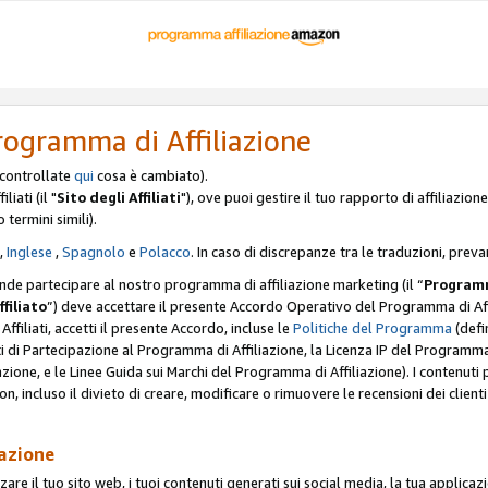
rogramma di Affiliazione
, controllate
qui
cosa è cambiato).
iati (il "
Sito degli Affiliati
"), ove puoi gestire il tuo rapporto di affiliazi
o termini simili).
,
Inglese
,
Spagnolo
e
Polacco
. In caso di discrepanze tra le traduzioni, preva
ende partecipare al nostro programma di affiliazione marketing (il “
Programm
ffiliato
”) deve accettare il presente Accordo Operativo del Programma di Affi
Affiliati, accetti il presente Accordo, incluse le
Politiche del Programma
(defin
i di Partecipazione al Programma di Affiliazione, la Licenza IP del Programma d
zione, e le Linee Guida sui Marchi del Programma di Affiliazione). I contenuti
n, incluso il divieto di creare, modificare o rimuovere le recensioni dei clien
iazione
are il tuo sito web, i tuoi contenuti generati sui social media, la tua applicaz