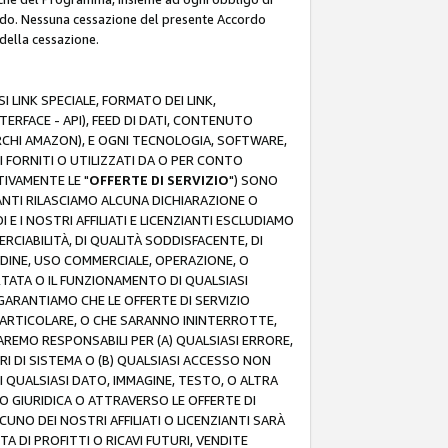
rdo. Nessuna cessazione del presente Accordo
 della cessazione.
 LINK SPECIALE, FORMATO DEI LINK,
RFACE - API), FEED DI DATI, CONTENUTO
ARCHI AMAZON), E OGNI TECNOLOGIA, SOFTWARE,
I FORNITI O UTILIZZATI DA O PER CONTO
TIVAMENTE LE "
OFFERTE DI SERVIZIO
") SONO
ZIANTI RILASCIAMO ALCUNA DICHIARAZIONE O
I E I NOSTRI AFFILIATI E LICENZIANTI ESCLUDIAMO
RCIABILITÀ, DI QUALITÀ SODDISFACENTE, DI
UDINE, USO COMMERCIALE, OPERAZIONE, O
RTATA O IL FUNZIONAMENTO DI QUALSIASI
I GARANTIAMO CHE LE OFFERTE DI SERVIZIO
ARTICOLARE, O CHE SARANNO ININTERROTTE,
SAREMO RESPONSABILI PER (A) QUALSIASI ERRORE,
ORI DI SISTEMA O (B) QUALSIASI ACCESSO NON
 QUALSIASI DATO, IMMAGINE, TESTO, O ALTRA
 GIURIDICA O ATTRAVERSO LE OFFERTE DI
NO DEI NOSTRI AFFILIATI O LICENZIANTI SARÀ
 DI PROFITTI O RICAVI FUTURI, VENDITE