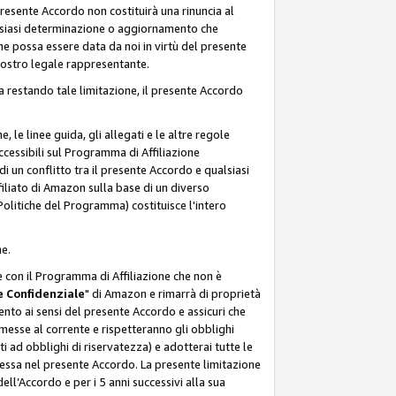
resente Accordo non costituirà una rinuncia al
ualsiasi determinazione o aggiornamento che
e possa essere data da noi in virtù del presente
 nostro legale rappresentante.
a restando tale limitazione, il presente Accordo
, le linee guida, gli allegati e le altre regole
ccessibili sul Programma di Affiliazione
i un conflitto tra il presente Accordo e qualsiasi
filiato di Amazon sulla base di un diverso
olitiche del Programma) costituisce l'intero
ne.
e con il Programma di Affiliazione che non è
 Confidenziale
" di Amazon e rimarrà di proprietà
nto ai sensi del presente Accordo e assicuri che
 messe al corrente e rispetteranno gli obblighi
i ad obblighi di riservatezza) e adotterai tutte le
essa nel presente Accordo. La presente limitazione
ell’Accordo e per i 5 anni successivi alla sua