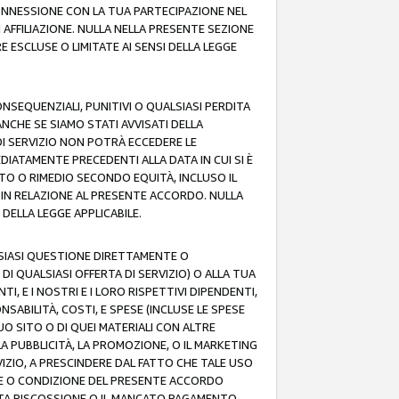
 CONNESSIONE CON LA TUA PARTECIPAZIONE NEL
AFFILIAZIONE. NULLA NELLA PRESENTE SEZIONE
 ESCLUSE O LIMITATE AI SENSI DELLA LEGGE
CONSEQUENZIALI, PUNITIVI O QUALSIASI PERDITA
ANCHE SE SIAMO STATI AVVISATI DELLA
DI SERVIZIO NON POTRÀ ECCEDERE LE
DIATAMENTE PRECEDENTI ALLA DATA IN CUI SI È
TTO O RIMEDIO SECONDO EQUITÀ, INCLUSO IL
O IN RELAZIONE AL PRESENTE ACCORDO. NULLA
DELLA LEGGE APPLICABILE.
LSIASI QUESTIONE DIRETTAMENTE O
I QUALSIASI OFFERTA DI SERVIZIO) O ALLA TUA
TI, E I NOSTRI E I LORO RISPETTIVI DIPENDENTI,
SABILITÀ, COSTI, E SPESE (INCLUSE LE SPESE
UO SITO O DI QUEI MATERIALI CON ALTRE
LA PUBBLICITÀ, LA PROMOZIONE, O IL MARKETING
VIZIO, A PRESCINDERE DAL FATTO CHE TALE USO
MINE O CONDIZIONE DEL PRESENTE ACCORDO
NCATA RISCOSSIONE O IL MANCATO PAGAMENTO