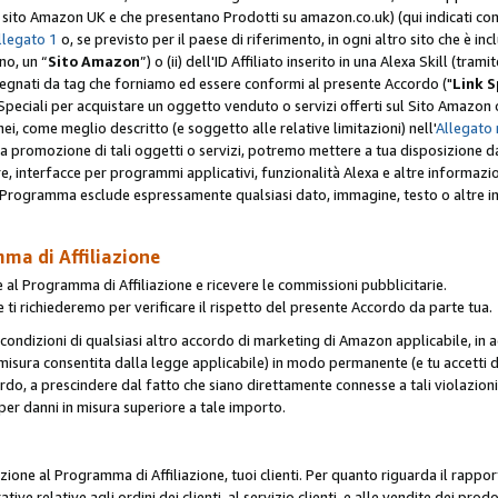
er il sito Amazon UK e che presentano Prodotti su amazon.co.uk) (qui indicati com
llegato 1
o, se previsto per il paese di riferimento, in ogni altro sito che è incl
no, un “
Sito Amazon
”) o (ii) dell'ID Affiliato inserito in una Alexa Skill (tra
segnati da tag che forniamo ed essere conformi al presente Accordo ("
Link S
k Speciali per acquistare un oggetto venduto o servizi offerti sul Sito Amazon o
nei, come meglio descritto (e soggetto alle relative limitazioni) nell'
Allegato 
a tua promozione di tali oggetti o servizi, potremo mettere a tua disposizione dat
are, interfacce per programmi applicativi, funzionalità Alexa e altre informaz
l Programma esclude espressamente qualsiasi dato, immagine, testo o altre inf
mma di Affiliazione
 al Programma di Affiliazione e ricevere le commissioni pubblicitarie.
 ti richiederemo per verificare il rispetto del presente Accordo da parte tua.
le condizioni di qualsiasi altro accordo di marketing di Amazon applicabile, in a
la misura consentita dalla legge applicabile) in modo permanente (e tu accetti d
ordo, a prescindere dal fatto che siano direttamente connesse a tali violazion
per danni in misura superiore a tale importo.
pazione al Programma di Affiliazione, tuoi clienti. Per quanto riguarda il rappor
ative relative agli ordini dei clienti, al servizio clienti, e alle vendite dei p