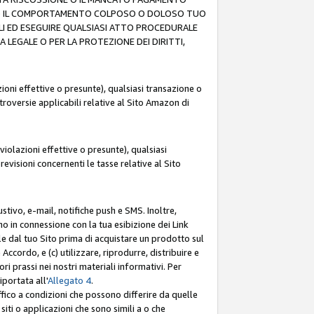
O (F) IL COMPORTAMENTO COLPOSO O DOLOSO TUO
LI ED ESEGUIRE QUALSIASI ATTO PROCEDURALE
LEGALE O PER LA PROTEZIONE DEI DIRITTI,
oni effettive o presunte), qualsiasi transazione o
ntroversie applicabili relative al Sito Amazon di
iolazioni effettive o presunte), qualsiasi
revisioni concernenti le tasse relative al Sito
stivo, e-mail, notifiche push e SMS. Inoltre,
mo in connessione con la tua esibizione dei Link
le dal tuo Sito prima di acquistare un prodotto sul
Accordo, e (c) utilizzare, riprodurre, distribuire e
prassi nei nostri materiali informativi. Per
portata all'
Allegato 4
.
affico a condizioni che possono differire da quelle
iti o applicazioni che sono simili a o che