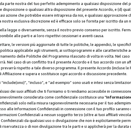
a da parte nostra del tuo perfetto adempimento a qualsiasi disposizione del p
ale disposizione o qualsiasi altra disposizione del presente Accordo, e (d) q
asi azione che potrebbe essere intrapresa da noi, e qualsiasi approvazione ch
 nostra esclusiva discrezione ed è efficace solo se fornita per iscritto da un
ella legge o diversamente, senza il nostro previo consenso per iscritto. Ferm
onibile alle parti e ai loro rispettivi cessionari e aventi causa.
are, le versioni più aggiornate di tutte le politiche, le appendici, le specifiche
olitica applicabile agli strumenti, ai sottoprogrammi e alle caratteristiche a
rnamento delle Politiche del Programma rilasciato di volta in volta. Nel caso d
à. Nel caso di un conflitto tra il presente Accordo e il tuo accordo con un af
prevarrà rispetto a tale diverso programma. Il presente Accordo (incluse le P
 Affiliazione e supera e sostituisce ogni accordo e discussione precedente.
 “include(ono)”, “incluso”, e “ad esempio” sono usati e intesi senza limitazio
iasi dei suoi affiliati che ti forniamo o ti rendiamo accessibile in connession
ionevolmente considerata come confidenziale costituisce una "
Informazione
onfidenziali solo nella misura ragionevolmente necessaria per il tuo adempime
esso alle Informazioni Confidenziali in connessione con il tuo profilo saranno
rmazioni Confidenziali a nessun soggetto terzo (oltre ai tuoi affiliati vincolat
 Confidenziali da qualsiasi uso o divulgazione che non è esplicitamente perm
i riservatezza o di non divulgazione tra le parti e si applicherà per la durata d