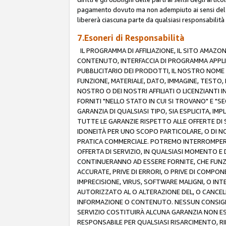
pagamento dovuto ma non adempiuto ai sensi del p
libererà ciascuna parte da qualsiasi responsabilità
7.Esoneri di Responsabilità
IL PROGRAMMA DI AFFILIAZIONE, IL SITO AMAZO
CONTENUTO, INTERFACCIA DI PROGRAMMA APPLIC
PUBBLICITARIO DEI PRODOTTI, IL NOSTRO NOME A
FUNZIONE, MATERIALE, DATO, IMMAGINE, TESTO, 
NOSTRO O DEI NOSTRI AFFILIATI O LICENZIANTI
FORNITI "NELLO STATO IN CUI SI TROVANO" E "S
GARANZIA DI QUALSIASI TIPO, SIA ESPLICITA, IMP
TUTTE LE GARANZIE RISPETTO ALLE OFFERTE DI S
IDONEITÀ PER UNO SCOPO PARTICOLARE, O DI NO
PRATICA COMMERCIALE. POTREMO INTERROMPERE O
OFFERTA DI SERVIZIO, IN QUALSIASI MOMENTO E D
CONTINUERANNO AD ESSERE FORNITE, CHE FUN
ACCURATE, PRIVE DI ERRORI, O PRIVE DI COMPON
IMPRECISIONE, VIRUS, SOFTWARE MALIGNI, O INT
AUTORIZZATO AL O ALTERAZIONE DEL, O CANCELL
INFORMAZIONE O CONTENUTO. NESSUN CONSIGLIO
SERVIZIO COSTITUIRÀ ALCUNA GARANZIA NON ESP
RESPONSABILE PER QUALSIASI RISARCIMENTO, RI