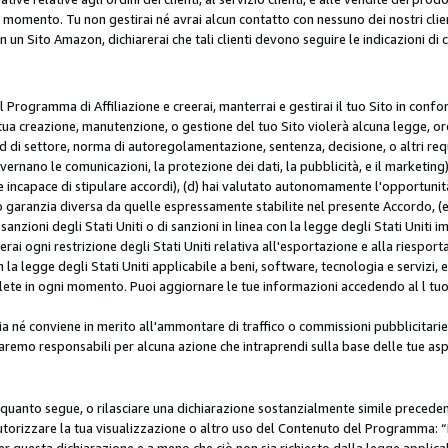
i momento. Tu non gestirai né avrai alcun contatto con nessuno dei nostri clien
con un Sito Amazon, dichiarerai che tali clienti devono seguire le indicazioni 
 al Programma di Affiliazione e creerai, manterrai e gestirai il tuo Sito in conf
tua creazione, manutenzione, o gestione del tuo Sito violerà alcuna legge, ord
 di settore, norma di autoregolamentazione, sentenza, decisione, o altri requi
ernano le comunicazioni, la protezione dei dati, la pubblicità, e il marketing),
 incapace di stipulare accordi), (d) hai valutato autonomamente l'opportunit
 o garanzia diversa da quelle espressamente stabilite nel presente Accordo, (
sanzioni degli Stati Uniti o di sanzioni in linea con la legge degli Stati Uniti i
terai ogni restrizione degli Stati Uniti relativa all'esportazione e alla riespor
la legge degli Stati Uniti applicabile a beni, software, tecnologia e servizi, 
ete in ogni momento. Puoi aggiornare le tue informazioni accedendo al l tuo a
a né conviene in merito all'ammontare di traffico o commissioni pubblicitarie
saremo responsabili per alcuna azione che intraprendi sulla base delle tue asp
e quanto segue, o rilasciare una dichiarazione sostanzialmente simile preced
utorizzare la tua visualizzazione o altro uso del Contenuto del Programma: “I
r questa dichiarazione e a meno che ciò non sia richiesto dalla legge applica