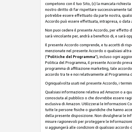
competono con il tuo Sito, (c) la mancata richiest
nostro diritto di far rispettare successivamente t
potrebbe essere effettuato da parte nostra, qualsi
Accordo può essere effettuata, intrapresa, o data a
Non puoi cedere il presente Accordo, per effetto d
sarà vincolante per, andrà a beneficio di, e sarà opp
Il presente Accordo comprende, e tu accetti di rispett
menzionate nel presente Accordo o qualsiasi altra p
("
Politiche del Programma
"), incluso ogni aggio
Politica del Programma, il presente Accordo prevarr
programma di affiliazione marketing, tale accordo 
accordo tra te e noi relativamente al Programma di
Ogniqualvolta usati nel presente Accordo, i termini
Qualsiasi informazione relativa ad Amazon o a quals
conosciuta al pubblico o che dovrebbe essere rag
esclusiva di Amazon. Utilizzerai le Informazioni C
tutte le persone fisiche o giuridiche che hanno acc
della presente disposizione. Non divulgherai le Info
misure ragionevoli per proteggere le Informazioni
si aggiungerà alle condizioni di qualsiasi accordo d