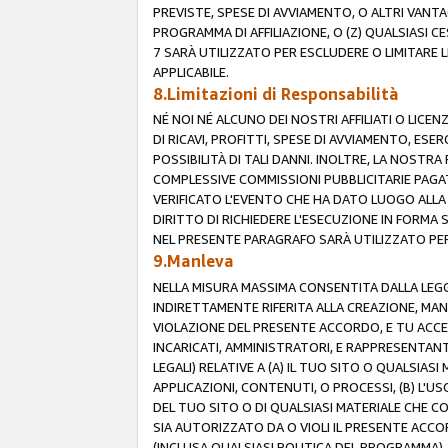
PREVISTE, SPESE DI AVVIAMENTO, O ALTRI VANT
PROGRAMMA DI AFFILIAZIONE, O (Z) QUALSIASI 
7 SARÀ UTILIZZATO PER ESCLUDERE O LIMITARE 
APPLICABILE.
8.Limitazioni di Responsabilità
NÉ NOI NÉ ALCUNO DEI NOSTRI AFFILIATI O LICEN
DI RICAVI, PROFITTI, SPESE DI AVVIAMENTO, ESE
POSSIBILITÀ DI TALI DANNI. INOLTRE, LA NOST
COMPLESSIVE COMMISSIONI PUBBLICITARIE PAGAT
VERIFICATO L'EVENTO CHE HA DATO LUOGO ALLA 
DIRITTO DI RICHIEDERE L'ESECUZIONE IN FORMA
NEL PRESENTE PARAGRAFO SARÀ UTILIZZATO PER 
9.Manleva
NELLA MISURA MASSIMA CONSENTITA DALLA LEGG
INDIRETTAMENTE RIFERITA ALLA CREAZIONE, MAN
VIOLAZIONE DEL PRESENTE ACCORDO, E TU ACCETTI 
INCARICATI, AMMINISTRATORI, E RAPPRESENTANTI
LEGALI) RELATIVE A (A) IL TUO SITO O QUALSIA
APPLICAZIONI, CONTENUTI, O PROCESSI, (B) L'U
DEL TUO SITO O DI QUALSIASI MATERIALE CHE CO
SIA AUTORIZZATO DA O VIOLI IL PRESENTE ACCO
(INCLUSA QUALSIASI POLITICA DEL PROGRAMMA),