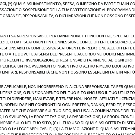
AGGI, (Y) QUALSIASI INVESTIMENTO, SPESA, O IMPEGNO DA PARTE TUA IN
CESSAZIONE O SOSPENSIONE DELLA TUA PARTECIPAZIONE AL PROGRAMMA DI 
LE GARANZIE, RESPONSABILITÀ, O DICHIARAZIONI CHE NON POSSONO ESSERE
ZIANTI SARÀ RESPONSABILE PER DANNI INDIRETTI, INCIDENTALI, SPECIALI, 
RCIZIO, O DATI SCATURENTI IN CONNESSIONE CON LE OFFERTE DI SERVIZIO, 
RA RESPONSABILITÀ COMPLESSIVA SCATURENTE IN RELAZIONE ALLE OFFERTE 
E O A TE DOVUTE AI SENSI DEL PRESENTE ACCORDO NEI DODICI MESI IMME
PIÙ RECENTE RIVENDICAZIONE DI RESPONSABILITÀ. RINUNCI AD OGNI DIRI
 SPECIFICA, UN PROVVEDIMENTO INGIUNTIVO O ALTRO RIMEDIO EQUITATIV
LIMITARE RESPONSABILITÀ CHE NON POSSONO ESSERE LIMITATE IN VIRTÙ 
E APPLICABILE, NON INCORREREMO IN ALCUNA RESPONSABILITÀ PER QUA
UTENZIONE, O FUNZIONAMENTO DEL TUO SITO (INCLUSO IL TUO UTILIZZO D
DI DIFENDERE, MANLEVARE, E TENERE NOI, I NOSTRI AFFILIATI E LICENZIAN
, INDENNI DA E NEI CONFRONTI DI OGNI PRETESA, DANNO, PERDITE, RESPON
SI MATERIALE CHE COMPARE SUL TUO SITO, INCLUSA LA COMBINAZIONE DEL T
SO, LO SVILUPPO, LA PROGETTAZIONE, LA FABBRICAZIONE, LA PRODUZIONE, 
MPARE SUL O NEL TUO SITO, (C) IL TUO USO DI QUALSIASI OFFERTA DI SER
RDO O LA LEGGE APPLICABILE, (D) LA TUA VIOLAZIONE DI QUALSIASI TER
 (E) LE TUE IMPOSTE E DAZI O LA RISCOSSIONE, IL PAGAMENTO O LA MA