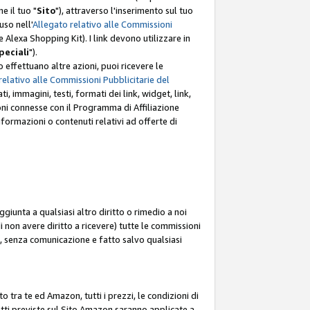
e il tuo "
Sito
"), attraverso l'inserimento sul tuo
uso nell'
Allegato relativo alle Commissioni
mite Alexa Shopping Kit). I link devono utilizzare in
peciali
").
 effettuano altre azioni, puoi ricevere le
relativo alle Commissioni Pubblicitarie del
i, immagini, testi, formati dei link, widget, link,
ioni connesse con il Programma di Affiliazione
ormazioni o contenuti relativi ad offerte di
ggiunta a qualsiasi altro diritto o rimedio a noi
i non avere diritto a ricevere) tutte le commissioni
i, senza comunicazione e fatto salvo qualsiasi
to tra te ed Amazon, tutti i prezzi, le condizioni di
rodotti previste sul Sito Amazon saranno applicate a