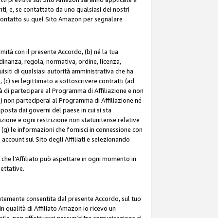
ti, e, se contattato da uno qualsiasi dei nostri
di contatto su quel Sito Amazon per segnalare
ormità con il presente Accordo, (b) né la tua
inanza, regola, normativa, ordine, licenza,
siti di qualsiasi autorità amministrativa che ha
 (c) sei legittimato a sottoscrivere contratti (ad
à di partecipare al Programma di Affiliazione e non
e) non parteciperai al Programma di Affiliazione né
mposta dai governi del paese in cui si sta
tazione e ogni restrizione non statunitense relative
e (g) le informazioni che fornisci in connessione con
ccount sul Sito degli Affiliati e selezionando
 che l'Affiliato può aspettare in ogni momento in
ettative.
entemente consentita dal presente Accordo, sul tuo
n qualità di Affiliato Amazon io ricevo un
bile, non effettuerai nessun’altra comunicazione al