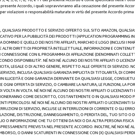
resente Accordo, i quali sopravvivranno alla cessazione del presente Acco
 per violazioni o responsabilità maturate in virtù del presente Accordo prima
N, QUALSIASI PRODOTTO E SERVIZIO OFFERTO SUL SITO AMAZON, QUALSIASI
ATIVO PER LA PUBBLICITÀ DEI PRODOTTI (APPLICATION PROGRAMMING INTE
 DOMINIO E QUELLO DEI NOSTRI AFFILIATI, MARCHIO E LOGO (INCLUSI I M
E ALTRI DIRITTI DI PROPRIETÀ INTELLETTUALE, INFORMAZIONI E CONTENUT
 IN CONNESSIONE CON IL PROGRAMMA DI AFFILIAZIONE (DENOMINATI COLLET
ECONDO DISPONIBILITÀ". NÉ NOI NÉ ALCUNO DEI NOSTRI AFFILIATI O LICEN
LICITA, LEGALE O DI ALTRO GENERE, RISPETTO ALLE OFFERTE DI SERVIZIO. NO
ERVIZIO, INCLUSA QUALSIASI GARANZIA IMPLICITA DI TITOLARITÀ, DI COMME
N ILLICEITÀ E OGNI GARANZIA DERIVANTE DA QUALSIASI LEGGE, CONSUET
GNI OFFERTA DI SERVIZIO, O CAMBIARE LA NATURA, LE FUNZIONI, LA PO
I VOLTA IN VOLTA. NÉ NOI NÉ ALCUNO DEI NOSTRI AFFILIATI O LICENZIANT
ZIONERANNO COME DESCRITTO, COSTANTEMENTE O IN QUALSIASI MODO P
ENTI PERICOLOSI. NÉ NOI NÉ ALCUNO DEI NOSTRI AFFILIATI O LICENZIANTI 
ERRUZIONI DI SERVIZIO, INCLUSE LE INTERRUZIONI DI CORRENTE O GLI ERR
AZIONE, DISTRUZIONE, DANNEGGIAMENTO, O PERDITA DEL, TUO SITO O DI
 O INFORMAZIONE CHE TU OTTIENI DA NOI O DA ALTRA PERSONA FISICA O
RESSAMENTE PREVISTA NEL PRESENTE ACCORDO. INOLTRE, NÉ NOI NÉ ALCU
MBORSO, O DANNI SCATURENTI IN CONNESSIONE CON (X) QUALSIASI PERDITA