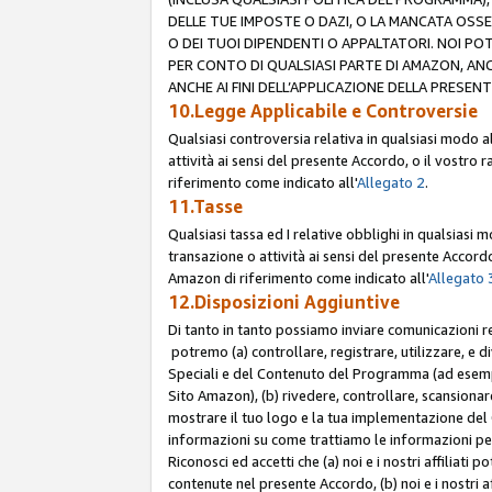
DELLE TUE IMPOSTE O DAZI, O LA MANCATA OSS
O DEI TUOI DIPENDENTI O APPALTATORI. NOI P
PER CONTO DI QUALSIASI PARTE DI AMAZON, ANC
ANCHE AI FINI DELL’APPLICAZIONE DELLA PRESENT
10.Legge Applicabile e Controversie
Qualsiasi controversia relativa in qualsiasi modo 
attività ai sensi del presente Accordo, o il vostro r
riferimento come indicato all'
Allegato 2
.
11.Tasse
Qualsiasi tassa ed I relative obblighi in qualsiasi
transazione o attività ai sensi del presente Accordo,
Amazon di riferimento come indicato all'
Allegato 
12.Disposizioni Aggiuntive
Di tanto in tanto possiamo inviare comunicazioni re
potremo (a) controllare, registrare, utilizzare, e d
Speciali e del Contenuto del Programma (ad esempio
Sito Amazon), (b) rivedere, controllare, scansionare 
mostrare il tuo logo e la tua implementazione del 
informazioni su come trattiamo le informazioni pers
Riconosci ed accetti che (a) noi e i nostri affiliat
contenute nel presente Accordo, (b) noi e i nostri a