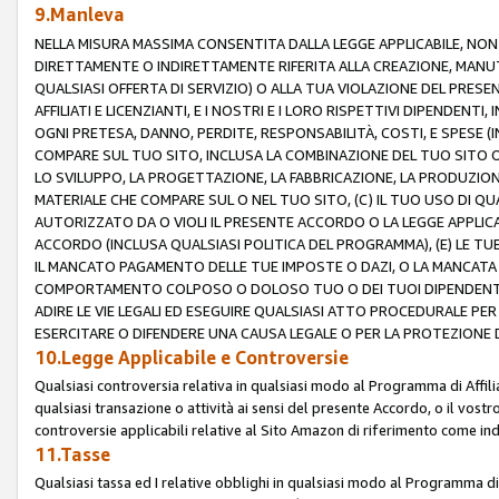
9.Manleva
NELLA MISURA MASSIMA CONSENTITA DALLA LEGGE APPLICABILE, NO
DIRETTAMENTE O INDIRETTAMENTE RIFERITA ALLA CREAZIONE, MANUT
QUALSIASI OFFERTA DI SERVIZIO) O ALLA TUA VIOLAZIONE DEL PRESE
AFFILIATI E LICENZIANTI, E I NOSTRI E I LORO RISPETTIVI DIPENDENT
OGNI PRETESA, DANNO, PERDITE, RESPONSABILITÀ, COSTI, E SPESE (IN
COMPARE SUL TUO SITO, INCLUSA LA COMBINAZIONE DEL TUO SITO O D
LO SVILUPPO, LA PROGETTAZIONE, LA FABBRICAZIONE, LA PRODUZIONE
MATERIALE CHE COMPARE SUL O NEL TUO SITO, (C) IL TUO USO DI QUA
AUTORIZZATO DA O VIOLI IL PRESENTE ACCORDO O LA LEGGE APPLICA
ACCORDO (INCLUSA QUALSIASI POLITICA DEL PROGRAMMA), (E) LE TU
IL MANCATO PAGAMENTO DELLE TUE IMPOSTE O DAZI, O LA MANCATA O
COMPORTAMENTO COLPOSO O DOLOSO TUO O DEI TUOI DIPENDENTI
ADIRE LE VIE LEGALI ED ESEGUIRE QUALSIASI ATTO PROCEDURALE PE
ESERCITARE O DIFENDERE UNA CAUSA LEGALE O PER LA PROTEZIONE DEI
10.Legge Applicabile e Controversie
Qualsiasi controversia relativa in qualsiasi modo al Programma di Affil
qualsiasi transazione o attività ai sensi del presente Accordo, o il vostro
controversie applicabili relative al Sito Amazon di riferimento come indi
11.Tasse
Qualsiasi tassa ed I relative obblighi in qualsiasi modo al Programma di