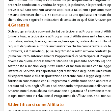
prezzi, le condizioni di vendita, le regole, le politiche, e le procedure ope
previste sul Sito Amazon saranno applicate a tali clienti e possono ess
nessuno dei nostri clienti, e, se contattato da uno qualsiasi dei nostri cl
clienti devono seguire le indicazioni di contatto su quel Sito Amazon per
4.Garanzie
Dichiari, garantisci, e convieni che (a) parteciperai al Programma di Affil
(b) né la tua partecipazione al Programma di Affiliazione né la tua crea
normativa, ordine, licenza, permesso, linea guida, codice di condotta, 
requisiti di qualsiasi autorità amministrativa che ha competenza su di te
pubblicità, e il marketing), (c) sei legittimato a sottoscrivere contratti
(d) hai valutato autonomamente l'opportunità di partecipare al Programm
diversa da quelle espressamente stabilite nel presente Accordo, (e) non 
sottoposto a sanzioni degli Stati Uniti o di sanzioni in linea con la legge
Offerta di Servizio; (f) rispetterai ogni restrizione degli Stati Uniti rel
all’esportazione e alla riesportazione coerente con la legge degli Stati U
fornisci in connessione con il Programma di Affiliazione sono accurate
account sul Sito degli Affiliati e selezionando "Impostazioni dell'Accoun
Amazon non rilascia alcuna dichiarazione o garanzia né conviene in merit
in ogni momento in relazione al Programma di Affiliazione, e noi non sa
5.Identificarsi come Affiliato
Devi dichiarare chiaramente e in modo ben visibile quanto segue, o ril