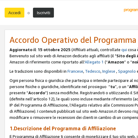
Accedi
Iscriviti
o
Accordo Operativo del Programma d
Aggiornato il
:
15 ottobre 2025
(Affiliati attuali, controllate
qui
cosa 
Benvenuto sul sito web di Amazon dedicato agli affiliati (il "
Sito degli A
Amazon di riferimento come riportato all'
Allegato 1
(“
Amazon
” o “
no
Le traduzioni sono disponibili in
Francese
,
Tedesco
,
Inglese
,
Spagnolo
Ogni persona fisica o giuridica che partecipa o intende partecipare al n
persone fisiche o giuridiche, identificate nel prosieguo “
tu
”, o un “
Affil
presente “
Accordo
”) senza modifiche. Registrandoti o utilizzando il Sito
(definite nell'articolo 12), le quali sono incluse mediante riferimento (a
IP del Programma di Affiliazione, l'Allegato relativo alle Commissioni 
di Affiliazione). I contenuti pubblicati sul sito web Amazon.it devono ris
modificare o rimuovere le recensioni dei clienti in cambio di un compens
1.Descrizione del Programma di Affiliazione
Il Programma di Affiliazione ti consente di monetizzare il tuo sito web, 