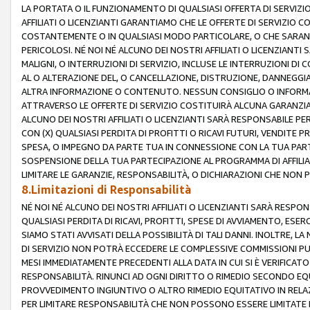
LA PORTATA O IL FUNZIONAMENTO DI QUALSIASI OFFERTA DI SERVIZIO
AFFILIATI O LICENZIANTI GARANTIAMO CHE LE OFFERTE DI SERVIZI
COSTANTEMENTE O IN QUALSIASI MODO PARTICOLARE, O CHE SARANN
PERICOLOSI. NÉ NOI NÉ ALCUNO DEI NOSTRI AFFILIATI O LICENZIANTI
MALIGNI, O INTERRUZIONI DI SERVIZIO, INCLUSE LE INTERRUZIONI D
AL O ALTERAZIONE DEL, O CANCELLAZIONE, DISTRUZIONE, DANNEGGIA
ALTRA INFORMAZIONE O CONTENUTO. NESSUN CONSIGLIO O INFORMAZ
ATTRAVERSO LE OFFERTE DI SERVIZIO COSTITUIRÀ ALCUNA GARANZI
ALCUNO DEI NOSTRI AFFILIATI O LICENZIANTI SARÀ RESPONSABILE P
CON (X) QUALSIASI PERDITA DI PROFITTI O RICAVI FUTURI, VENDITE P
SPESA, O IMPEGNO DA PARTE TUA IN CONNESSIONE CON LA TUA PARTE
SOSPENSIONE DELLA TUA PARTECIPAZIONE AL PROGRAMMA DI AFFILIA
LIMITARE LE GARANZIE, RESPONSABILITÀ, O DICHIARAZIONI CHE NON 
8.Limitazioni di Responsabilità
NÉ NOI NÉ ALCUNO DEI NOSTRI AFFILIATI O LICENZIANTI SARÀ RESPONS
QUALSIASI PERDITA DI RICAVI, PROFITTI, SPESE DI AVVIAMENTO, ESE
SIAMO STATI AVVISATI DELLA POSSIBILITÀ DI TALI DANNI. INOLTRE,
DI SERVIZIO NON POTRÀ ECCEDERE LE COMPLESSIVE COMMISSIONI PU
MESI IMMEDIATAMENTE PRECEDENTI ALLA DATA IN CUI SI È VERIFICAT
RESPONSABILITÀ. RINUNCI AD OGNI DIRITTO O RIMEDIO SECONDO EQUI
PROVVEDIMENTO INGIUNTIVO O ALTRO RIMEDIO EQUITATIVO IN RELA
PER LIMITARE RESPONSABILITÀ CHE NON POSSONO ESSERE LIMITATE I