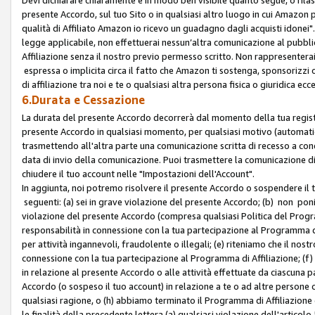
presente Accordo, sul tuo Sito o in qualsiasi altro luogo in cui Amazon
qualità di Affiliato Amazon io ricevo un guadagno dagli acquisti idonei"
legge applicabile, non effettuerai nessun’altra comunicazione al pubbl
Affiliazione senza il nostro previo permesso scritto. Non rappresenterai 
espressa o implicita circa il fatto che Amazon ti sostenga, sponsorizzi
di affiliazione tra noi e te o qualsiasi altra persona fisica o giuridica
6.Durata e Cessazione
La durata del presente Accordo decorrerà dal momento della tua registraz
presente Accordo in qualsiasi momento, per qualsiasi motivo (automaticam
trasmettendo all'altra parte una comunicazione scritta di recesso a cond
data di invio della comunicazione. Puoi trasmettere la comunicazione di
chiudere il tuo account nelle "Impostazioni dell'Account".
In aggiunta, noi potremo risolvere il presente Accordo o sospendere il
seguenti: (a) sei in grave violazione del presente Accordo; (b) non poni
violazione del presente Accordo (compresa qualsiasi Politica del Program
responsabilità in connessione con la tua partecipazione al Programma di 
per attività ingannevoli, fraudolente o illegali; (e) riteniamo che il n
connessione con la tua partecipazione al Programma di Affiliazione; (f)
in relazione al presente Accordo o alle attività effettuate da ciascuna
Accordo (o sospeso il tuo account) in relazione a te o ad altre persone c
qualsiasi ragione, o (h) abbiamo terminato il Programma di Affiliazione
le finalità della precedente lettera (a) qualsiasi violazione dell'artic