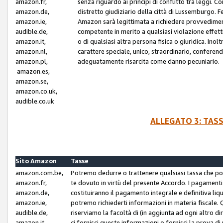
amazon.fr,
senza riguardo ai principi di conflitto tra leggi. C
amazon.de,
distretto giudiziario della città di Lussemburgo. 
amazon.ie,
Amazon sarà legittimata a richiedere provvedimenti 
audible.de,
competente in merito a qualsiasi violazione effettiv
amazon.it,
o di qualsiasi altra persona fisica o giuridica. Ino
amazon.nl,
carattere speciale, unico, straordinario, conferen
amazon.pl,
adeguatamente risarcita come danno pecuniario.
amazon.es,
amazon.se,
amazon.co.uk,
audible.co.uk
ALLEGATO 3: TAS
Sito Amazon
Tasse
amazon.com.be,
Potremo dedurre o trattenere qualsiasi tassa che p
amazon.fr,
te dovuto in virtù del presente Accordo. I pagamenti c
amazon.de,
costituiranno il pagamento integrale e definitiva liq
amazon.ie,
potremo richiederti informazioni in materia fiscale. Qu
audible.de,
riserviamo la facoltà di (in aggiunta ad ogni altro di
amazon.it,
ci fornisci queste informazioni o fornisci la prova 