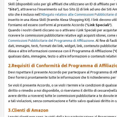
Skill (disponibili solo per gli affiliati che utilizzano un ID di affiliato
"
Sito
"), attraverso l'inserimento sul tuo Sito (i) di link ad uno dei Siti A
sito che è incluso nell'
Allegato relativo alle Commissioni Pubblicitarie 
inserito in una Alexa Skill (tramite Alexa Shopping Kit). I link devono u
forniamo ed essere conformi al presente Accordo ("
Link Speciali
").
Quando i nostri clienti cliccano su o attivano i Link Speciali per acquis
ricevere le commissioni pubblicitarie relative agli acquisti idonei, come 
Commissioni Pubblicitarie del Programma di Affiliazione
. Al fine di fa
dati, immagini, testi, formati dei link, widget, link, contenuto pubblicita
Alexa e altre informazioni connesse con il Programma di Affiliazione ("
qualsiasi dato, immagine, testo o altre informazioni o contenuti relativi 
2.Requisiti di Conformità del Programma di Affiliazi
Devi rispettare il presente Accordo per partecipare al Programma di Affi
Devi fornirci prontamente tutte le informazioni che ti richiederemo per 
Se violi il presente Accordo, o se violi i termini e le condizioni di quals
diritto o rimedio a noi disponibile, ci riserviamo il diritto di cessare(n
avere diritto a ricevere) tutte le commissioni pubblicitarie a te dovute
a tali violazioni, senza comunicazione e fatto salvo qualsiasi diritto in
3.Clienti di Amazon
I nostri clienti non sono, in virtù della tua partecipazione al Programma d