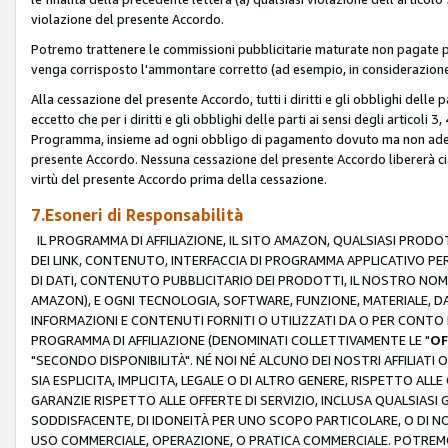
violazione del presente Accordo.
Potremo trattenere le commissioni pubblicitarie maturate non pagate pe
venga corrisposto l'ammontare corretto (ad esempio, in considerazione 
Alla cessazione del presente Accordo, tutti i diritti e gli obblighi delle 
eccetto che per i diritti e gli obblighi delle parti ai sensi degli articoli 
Programma, insieme ad ogni obbligo di pagamento dovuto ma non adempi
presente Accordo. Nessuna cessazione del presente Accordo libererà cia
virtù del presente Accordo prima della cessazione.
7.Esoneri di Responsabilità
IL PROGRAMMA DI AFFILIAZIONE, IL SITO AMAZON, QUALSIASI PRODO
DEI LINK, CONTENUTO, INTERFACCIA DI PROGRAMMA APPLICATIVO PER
DI DATI, CONTENUTO PUBBLICITARIO DEI PRODOTTI, IL NOSTRO NOME 
AMAZON), E OGNI TECNOLOGIA, SOFTWARE, FUNZIONE, MATERIALE, DAT
INFORMAZIONI E CONTENUTI FORNITI O UTILIZZATI DA O PER CONTO N
PROGRAMMA DI AFFILIAZIONE (DENOMINATI COLLETTIVAMENTE LE "
OF
"SECONDO DISPONIBILITÀ". NÉ NOI NÉ ALCUNO DEI NOSTRI AFFILIATI 
SIA ESPLICITA, IMPLICITA, LEGALE O DI ALTRO GENERE, RISPETTO ALLE
GARANZIE RISPETTO ALLE OFFERTE DI SERVIZIO, INCLUSA QUALSIASI G
SODDISFACENTE, DI IDONEITÀ PER UNO SCOPO PARTICOLARE, O DI NO
USO COMMERCIALE, OPERAZIONE, O PRATICA COMMERCIALE. POTREMO 