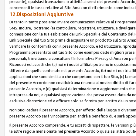
presunte), qualsiasi transazione o attività ai sensi del presente Accordo,
concernenti le tasse relative al Sito Amazon di riferimento come indicato
12.Disposizioni Aggiuntive
Di tanto in tanto possiamo inviare comunicazioni relative al Programma Af
SMS. Inoltre, potremo (a) controllare, registrare, utilizzare, e divulgare
connessione con la tua esibizione dei Link Speciali e del Contenuto del
Link Speciale dal tuo Sito prima di acquistare un prodotto sul Sito Amazo
verificare la conformità con il presente Accordo, e (c) utilizzare, ripro
Programma presentato sul tuo Sito come esempio delle migliori prassi n
personali, ti invitiamo a consultare l'Informativa Privacy di Amazon pert
Riconosci ed accetti che (a) noi e i nostri affiliati potremo in qualsiasi
differire da quelle contenute nel presente Accordo, (b) noi e i nostri af
applicazioni che sono simili a o che competono con il tuo Sito, (c) la 
del presente Accordo non costituirà una rinuncia al nostro diritto di far
presente Accordo, e (d) qualsiasi determinazione o aggiornamento che 
intrapresa da noi, e qualsiasi approvazione che possa essere data da noi
esclusiva discrezione ed è efficace solo se fornita per iscritto da un n
Non puoi cedere il presente Accordo, per effetto della legge o diversame
presente Accordo sarà vincolante per, andrà a beneficio di, e sarà opponib
Il presente Accordo comprende, e tu accetti di rispettare, le versioni più a
le altre regole menzionate nel presente Accordo o qualsiasi altra politic