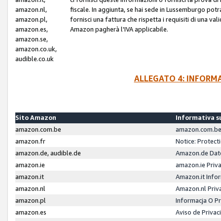
amazon.nl,
fiscale. In aggiunta, se hai sede in Lussemburgo potr
amazon.pl,
fornisci una fattura che rispetta i requisiti di una va
amazon.es,
Amazon pagherà l'IVA applicabile.
amazon.se,
amazon.co.uk,
audible.co.uk
ALLEGATO 4: INFORM
Sito Amazon
Informativa su
amazon.com.be
amazon.com.be 
amazon.fr
Notice: Protect
amazon.de, audible.de
Amazon.de Dat
amazon.ie
amazon.ie Priv
amazon.it
Amazon.it Infor
amazon.nl
Amazon.nl Priv
amazon.pl
Informacja O P
amazon.es
Aviso de Priva