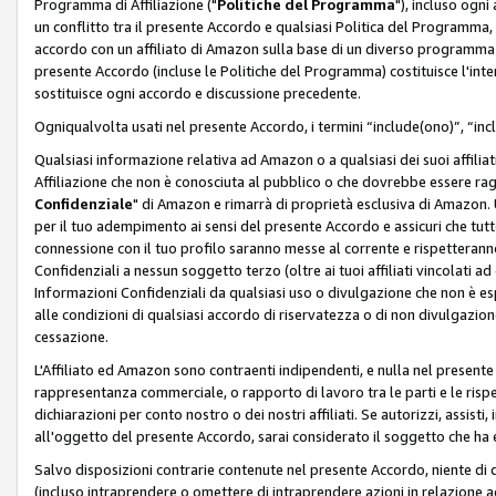
Programma di Affiliazione ("
Politiche del Programma
"), incluso ogn
un conflitto tra il presente Accordo e qualsiasi Politica del Programma, 
accordo con un affiliato di Amazon sulla base di un diverso programma d
presente Accordo (incluse le Politiche del Programma) costituisce l'int
sostituisce ogni accordo e discussione precedente.
Ogniqualvolta usati nel presente Accordo, i termini “include(ono)”, “inc
Qualsiasi informazione relativa ad Amazon o a qualsiasi dei suoi affilia
Affiliazione che non è conosciuta al pubblico o che dovrebbe essere ra
Confidenziale
" di Amazon e rimarrà di proprietà esclusiva di Amazon. 
per il tuo adempimento ai sensi del presente Accordo e assicuri che tutt
connessione con il tuo profilo saranno messe al corrente e rispetterann
Confidenziali a nessun soggetto terzo (oltre ai tuoi affiliati vincolati a
Informazioni Confidenziali da qualsiasi uso o divulgazione che non è e
alle condizioni di qualsiasi accordo di riservatezza o di non divulgazione 
cessazione.
L'Affiliato ed Amazon sono contraenti indipendenti, e nulla nel presente
rappresentanza commerciale, o rapporto di lavoro tra le parti e le rispe
dichiarazioni per conto nostro o dei nostri affiliati. Se autorizzi, assisti,
all'oggetto del presente Accordo, sarai considerato il soggetto che ha 
Salvo disposizioni contrarie contenute nel presente Accordo, niente di q
(incluso intraprendere o omettere di intraprendere azioni in relazione a