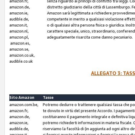
amazon.fr,
senza riguardo ai principi di conflitto tra leggi. C
amazon.de,
distretto giudiziario della città di Lussemburgo. 
amazon.ie,
Amazon sarà legittimata a richiedere provvedimenti 
audible.de,
competente in merito a qualsiasi violazione effettiv
amazon.it,
o di qualsiasi altra persona fisica o giuridica. Ino
amazon.nl,
carattere speciale, unico, straordinario, conferen
amazon.pl,
adeguatamente risarcita come danno pecuniario.
amazon.es,
amazon.se,
amazon.co.uk,
audible.co.uk
ALLEGATO 3: TAS
Sito Amazon
Tasse
amazon.com.be,
Potremo dedurre o trattenere qualsiasi tassa che p
amazon.fr,
te dovuto in virtù del presente Accordo. I pagamenti c
amazon.de,
costituiranno il pagamento integrale e definitiva liq
amazon.ie,
potremo richiederti informazioni in materia fiscale. Qu
audible.de,
riserviamo la facoltà di (in aggiunta ad ogni altro di
amazon.it,
ci fornisci queste informazioni o fornisci la prova 