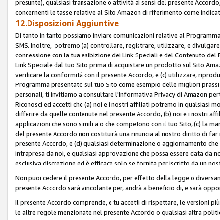
presunte), qualsiasi transazione o attività ai sensi del presente Accordo,
concernenti le tasse relative al Sito Amazon di riferimento come indicato
12.Disposizioni Aggiuntive
Di tanto in tanto possiamo inviare comunicazioni relative al Programma Af
SMS. Inoltre, potremo (a) controllare, registrare, utilizzare, e divulgare
connessione con la tua esibizione dei Link Speciali e del Contenuto del
Link Speciale dal tuo Sito prima di acquistare un prodotto sul Sito Amazo
verificare la conformità con il presente Accordo, e (c) utilizzare, ripro
Programma presentato sul tuo Sito come esempio delle migliori prassi n
personali, ti invitiamo a consultare l'Informativa Privacy di Amazon pert
Riconosci ed accetti che (a) noi e i nostri affiliati potremo in qualsiasi
differire da quelle contenute nel presente Accordo, (b) noi e i nostri af
applicazioni che sono simili a o che competono con il tuo Sito, (c) la 
del presente Accordo non costituirà una rinuncia al nostro diritto di far
presente Accordo, e (d) qualsiasi determinazione o aggiornamento che 
intrapresa da noi, e qualsiasi approvazione che possa essere data da noi
esclusiva discrezione ed è efficace solo se fornita per iscritto da un n
Non puoi cedere il presente Accordo, per effetto della legge o diversame
presente Accordo sarà vincolante per, andrà a beneficio di, e sarà opponib
Il presente Accordo comprende, e tu accetti di rispettare, le versioni più a
le altre regole menzionate nel presente Accordo o qualsiasi altra politic