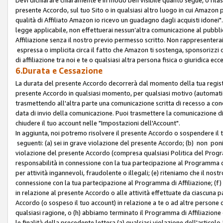
presente Accordo, sul tuo Sito o in qualsiasi altro luogo in cui Amazon
qualità di Affiliato Amazon io ricevo un guadagno dagli acquisti idonei"
legge applicabile, non effettuerai nessun’altra comunicazione al pubbl
Affiliazione senza il nostro previo permesso scritto. Non rappresenterai 
espressa o implicita circa il fatto che Amazon ti sostenga, sponsorizzi
di affiliazione tra noi e te o qualsiasi altra persona fisica o giuridica
6.Durata e Cessazione
La durata del presente Accordo decorrerà dal momento della tua registraz
presente Accordo in qualsiasi momento, per qualsiasi motivo (automaticam
trasmettendo all'altra parte una comunicazione scritta di recesso a cond
data di invio della comunicazione. Puoi trasmettere la comunicazione di
chiudere il tuo account nelle "Impostazioni dell'Account".
In aggiunta, noi potremo risolvere il presente Accordo o sospendere il
seguenti: (a) sei in grave violazione del presente Accordo; (b) non poni
violazione del presente Accordo (compresa qualsiasi Politica del Program
responsabilità in connessione con la tua partecipazione al Programma di 
per attività ingannevoli, fraudolente o illegali; (e) riteniamo che il n
connessione con la tua partecipazione al Programma di Affiliazione; (f)
in relazione al presente Accordo o alle attività effettuate da ciascuna
Accordo (o sospeso il tuo account) in relazione a te o ad altre persone c
qualsiasi ragione, o (h) abbiamo terminato il Programma di Affiliazione
le finalità della precedente lettera (a) qualsiasi violazione dell'artic