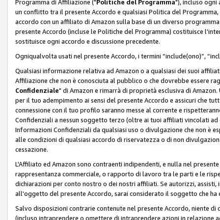
Programma di Affiliazione ("
Politiche del Programma
"), incluso ogn
un conflitto tra il presente Accordo e qualsiasi Politica del Programma, 
accordo con un affiliato di Amazon sulla base di un diverso programma d
presente Accordo (incluse le Politiche del Programma) costituisce l'int
sostituisce ogni accordo e discussione precedente.
Ogniqualvolta usati nel presente Accordo, i termini “include(ono)”, “inc
Qualsiasi informazione relativa ad Amazon o a qualsiasi dei suoi affilia
Affiliazione che non è conosciuta al pubblico o che dovrebbe essere ra
Confidenziale
" di Amazon e rimarrà di proprietà esclusiva di Amazon. 
per il tuo adempimento ai sensi del presente Accordo e assicuri che tutt
connessione con il tuo profilo saranno messe al corrente e rispetterann
Confidenziali a nessun soggetto terzo (oltre ai tuoi affiliati vincolati a
Informazioni Confidenziali da qualsiasi uso o divulgazione che non è e
alle condizioni di qualsiasi accordo di riservatezza o di non divulgazione 
cessazione.
L'Affiliato ed Amazon sono contraenti indipendenti, e nulla nel presente
rappresentanza commerciale, o rapporto di lavoro tra le parti e le rispe
dichiarazioni per conto nostro o dei nostri affiliati. Se autorizzi, assisti,
all'oggetto del presente Accordo, sarai considerato il soggetto che ha 
Salvo disposizioni contrarie contenute nel presente Accordo, niente di q
(incluso intraprendere o omettere di intraprendere azioni in relazione a