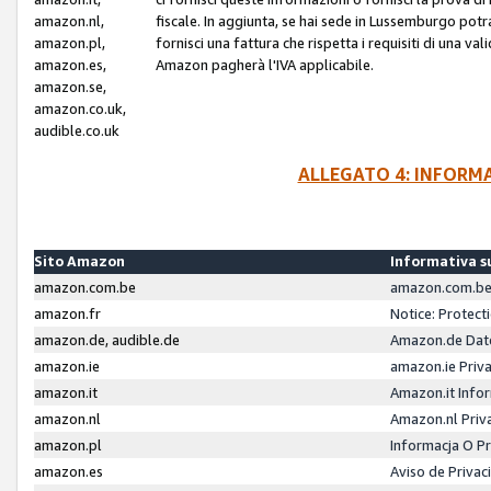
amazon.nl,
fiscale. In aggiunta, se hai sede in Lussemburgo potr
amazon.pl,
fornisci una fattura che rispetta i requisiti di una va
amazon.es,
Amazon pagherà l'IVA applicabile.
amazon.se,
amazon.co.uk,
audible.co.uk
ALLEGATO 4: INFORM
Sito Amazon
Informativa su
amazon.com.be
amazon.com.be 
amazon.fr
Notice: Protect
amazon.de, audible.de
Amazon.de Dat
amazon.ie
amazon.ie Priv
amazon.it
Amazon.it Infor
amazon.nl
Amazon.nl Priv
amazon.pl
Informacja O P
amazon.es
Aviso de Priva