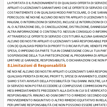
LA PORTATA O IL FUNZIONAMENTO DI QUALSIASI OFFERTA DI SERVIZIO
AFFILIATI O LICENZIANTI GARANTIAMO CHE LE OFFERTE DI SERVIZI
COSTANTEMENTE O IN QUALSIASI MODO PARTICOLARE, O CHE SARANN
PERICOLOSI. NÉ NOI NÉ ALCUNO DEI NOSTRI AFFILIATI O LICENZIANTI
MALIGNI, O INTERRUZIONI DI SERVIZIO, INCLUSE LE INTERRUZIONI D
AL O ALTERAZIONE DEL, O CANCELLAZIONE, DISTRUZIONE, DANNEGGIA
ALTRA INFORMAZIONE O CONTENUTO. NESSUN CONSIGLIO O INFORMAZ
ATTRAVERSO LE OFFERTE DI SERVIZIO COSTITUIRÀ ALCUNA GARANZI
ALCUNO DEI NOSTRI AFFILIATI O LICENZIANTI SARÀ RESPONSABILE P
CON (X) QUALSIASI PERDITA DI PROFITTI O RICAVI FUTURI, VENDITE P
SPESA, O IMPEGNO DA PARTE TUA IN CONNESSIONE CON LA TUA PARTE
SOSPENSIONE DELLA TUA PARTECIPAZIONE AL PROGRAMMA DI AFFILIA
LIMITARE LE GARANZIE, RESPONSABILITÀ, O DICHIARAZIONI CHE NON 
8.Limitazioni di Responsabilità
NÉ NOI NÉ ALCUNO DEI NOSTRI AFFILIATI O LICENZIANTI SARÀ RESPONS
QUALSIASI PERDITA DI RICAVI, PROFITTI, SPESE DI AVVIAMENTO, ESE
SIAMO STATI AVVISATI DELLA POSSIBILITÀ DI TALI DANNI. INOLTRE,
DI SERVIZIO NON POTRÀ ECCEDERE LE COMPLESSIVE COMMISSIONI PU
MESI IMMEDIATAMENTE PRECEDENTI ALLA DATA IN CUI SI È VERIFICAT
RESPONSABILITÀ. RINUNCI AD OGNI DIRITTO O RIMEDIO SECONDO EQUI
PROVVEDIMENTO INGIUNTIVO O ALTRO RIMEDIO EQUITATIVO IN RELA
PER LIMITARE RESPONSABILITÀ CHE NON POSSONO ESSERE LIMITATE I