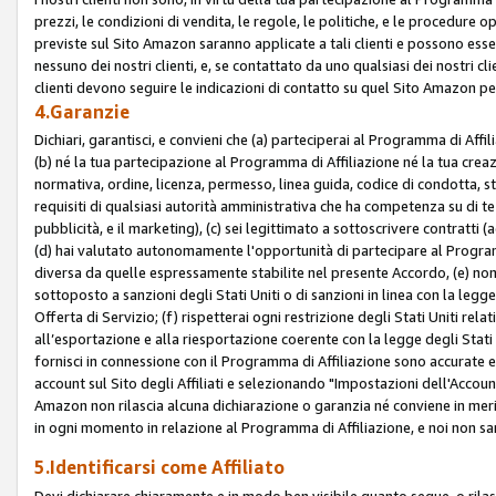
prezzi, le condizioni di vendita, le regole, le politiche, e le procedure ope
previste sul Sito Amazon saranno applicate a tali clienti e possono ess
nessuno dei nostri clienti, e, se contattato da uno qualsiasi dei nostri cl
clienti devono seguire le indicazioni di contatto su quel Sito Amazon per
4.Garanzie
Dichiari, garantisci, e convieni che (a) parteciperai al Programma di Affil
(b) né la tua partecipazione al Programma di Affiliazione né la tua crea
normativa, ordine, licenza, permesso, linea guida, codice di condotta, 
requisiti di qualsiasi autorità amministrativa che ha competenza su di te
pubblicità, e il marketing), (c) sei legittimato a sottoscrivere contratti
(d) hai valutato autonomamente l'opportunità di partecipare al Programm
diversa da quelle espressamente stabilite nel presente Accordo, (e) non 
sottoposto a sanzioni degli Stati Uniti o di sanzioni in linea con la legge
Offerta di Servizio; (f) rispetterai ogni restrizione degli Stati Uniti rel
all’esportazione e alla riesportazione coerente con la legge degli Stati U
fornisci in connessione con il Programma di Affiliazione sono accurate
account sul Sito degli Affiliati e selezionando "Impostazioni dell'Accoun
Amazon non rilascia alcuna dichiarazione o garanzia né conviene in merit
in ogni momento in relazione al Programma di Affiliazione, e noi non sa
5.Identificarsi come Affiliato
Devi dichiarare chiaramente e in modo ben visibile quanto segue, o ril