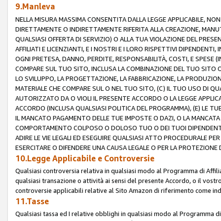
9.Manleva
NELLA MISURA MASSIMA CONSENTITA DALLA LEGGE APPLICABILE, NO
DIRETTAMENTE O INDIRETTAMENTE RIFERITA ALLA CREAZIONE, MANUT
QUALSIASI OFFERTA DI SERVIZIO) O ALLA TUA VIOLAZIONE DEL PRESE
AFFILIATI E LICENZIANTI, E I NOSTRI E I LORO RISPETTIVI DIPENDENT
OGNI PRETESA, DANNO, PERDITE, RESPONSABILITÀ, COSTI, E SPESE (IN
COMPARE SUL TUO SITO, INCLUSA LA COMBINAZIONE DEL TUO SITO O D
LO SVILUPPO, LA PROGETTAZIONE, LA FABBRICAZIONE, LA PRODUZIONE
MATERIALE CHE COMPARE SUL O NEL TUO SITO, (C) IL TUO USO DI QUA
AUTORIZZATO DA O VIOLI IL PRESENTE ACCORDO O LA LEGGE APPLICA
ACCORDO (INCLUSA QUALSIASI POLITICA DEL PROGRAMMA), (E) LE TU
IL MANCATO PAGAMENTO DELLE TUE IMPOSTE O DAZI, O LA MANCATA O
COMPORTAMENTO COLPOSO O DOLOSO TUO O DEI TUOI DIPENDENTI
ADIRE LE VIE LEGALI ED ESEGUIRE QUALSIASI ATTO PROCEDURALE PE
ESERCITARE O DIFENDERE UNA CAUSA LEGALE O PER LA PROTEZIONE DEI
10.Legge Applicabile e Controversie
Qualsiasi controversia relativa in qualsiasi modo al Programma di Affil
qualsiasi transazione o attività ai sensi del presente Accordo, o il vostro
controversie applicabili relative al Sito Amazon di riferimento come indi
11.Tasse
Qualsiasi tassa ed I relative obblighi in qualsiasi modo al Programma di