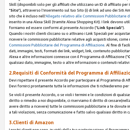
Skill (disponibili solo per gli affiliati che utilizzano un ID di affiliato
"
Sito
"), attraverso l'inserimento sul tuo Sito (i) di link ad uno dei Siti A
sito che è incluso nell'
Allegato relativo alle Commissioni Pubblicitarie 
inserito in una Alexa Skill (tramite Alexa Shopping Kit). I link devono u
forniamo ed essere conformi al presente Accordo ("
Link Speciali
").
Quando i nostri clienti cliccano su o attivano i Link Speciali per acquis
ricevere le commissioni pubblicitarie relative agli acquisti idonei, come 
Commissioni Pubblicitarie del Programma di Affiliazione
. Al fine di fa
dati, immagini, testi, formati dei link, widget, link, contenuto pubblicita
Alexa e altre informazioni connesse con il Programma di Affiliazione ("
qualsiasi dato, immagine, testo o altre informazioni o contenuti relativi 
2.Requisiti di Conformità del Programma di Affiliazi
Devi rispettare il presente Accordo per partecipare al Programma di Affi
Devi fornirci prontamente tutte le informazioni che ti richiederemo per 
Se violi il presente Accordo, o se violi i termini e le condizioni di quals
diritto o rimedio a noi disponibile, ci riserviamo il diritto di cessare(n
avere diritto a ricevere) tutte le commissioni pubblicitarie a te dovute
a tali violazioni, senza comunicazione e fatto salvo qualsiasi diritto in
3.Clienti di Amazon
I nostri clienti non sono, in virtù della tua partecipazione al Programma d