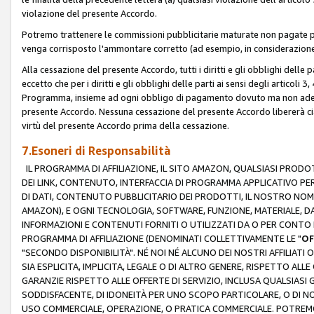
violazione del presente Accordo.
Potremo trattenere le commissioni pubblicitarie maturate non pagate pe
venga corrisposto l'ammontare corretto (ad esempio, in considerazione 
Alla cessazione del presente Accordo, tutti i diritti e gli obblighi delle 
eccetto che per i diritti e gli obblighi delle parti ai sensi degli articoli 
Programma, insieme ad ogni obbligo di pagamento dovuto ma non adempi
presente Accordo. Nessuna cessazione del presente Accordo libererà cia
virtù del presente Accordo prima della cessazione.
7.Esoneri di Responsabilità
IL PROGRAMMA DI AFFILIAZIONE, IL SITO AMAZON, QUALSIASI PRODO
DEI LINK, CONTENUTO, INTERFACCIA DI PROGRAMMA APPLICATIVO PER
DI DATI, CONTENUTO PUBBLICITARIO DEI PRODOTTI, IL NOSTRO NOME 
AMAZON), E OGNI TECNOLOGIA, SOFTWARE, FUNZIONE, MATERIALE, DAT
INFORMAZIONI E CONTENUTI FORNITI O UTILIZZATI DA O PER CONTO N
PROGRAMMA DI AFFILIAZIONE (DENOMINATI COLLETTIVAMENTE LE "
OF
"SECONDO DISPONIBILITÀ". NÉ NOI NÉ ALCUNO DEI NOSTRI AFFILIATI 
SIA ESPLICITA, IMPLICITA, LEGALE O DI ALTRO GENERE, RISPETTO ALLE
GARANZIE RISPETTO ALLE OFFERTE DI SERVIZIO, INCLUSA QUALSIASI G
SODDISFACENTE, DI IDONEITÀ PER UNO SCOPO PARTICOLARE, O DI NO
USO COMMERCIALE, OPERAZIONE, O PRATICA COMMERCIALE. POTREMO 