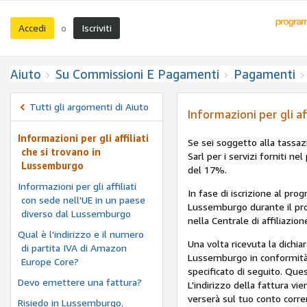
Accedi
Iscriviti
o
Aiuto
Su Commissioni E Pagamenti
Pagamenti
Tutti gli argomenti di Aiuto
Informazioni per gli af
Informazioni per gli affiliati
Se sei soggetto alla tassa
che si trovano in
Sarl per i servizi forniti n
Lussemburgo
del 17%.
Informazioni per gli affiliati
In fase di iscrizione al pro
con sede nell'UE in un paese
Lussemburgo durante il proc
diverso dal Lussemburgo
nella Centrale di affiliazion
Qual è l'indirizzo e il numero
Una volta ricevuta la dichia
di partita IVA di Amazon
Lussemburgo in conformità c
Europe Core?
specificato di seguito. Que
Devo emettere una fattura?
L'indirizzo della fattura vi
verserà sul tuo conto corren
Risiedo in Lussemburgo.